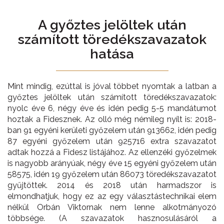
A győztes jelöltek után
számított töredékszavazatok
hatása
Mint mindig, ezúttal is jóval többet nyomtak a latban a
győztes jelöltek után számított töredékszavazatok:
nyolc éve 6, négy éve és idén pedig 5-5 mandátumot
hoztak a Fidesznek. Az olló még némileg nyílt is: 2018-
ban 91 egyéni kerületi győzelem után 913662, idén pedig
87 egyéni győzelem után 925716 extra szavazatot
adtak hozzá a Fidesz listájához. Az ellenzéki győzelmek
is nagyobb arányúak, négy éve 15 egyéni győzelem után
58575, idén 19 győzelem után 86073 töredékszavazatot
gyűjtöttek. 2014 és 2018 után harmadszor is
elmondhatjuk, hogy ez az egy választástechnikai elem
nélkül Orbán Viktornak nem lenne alkotmányozó
többsége. (A szavazatok hasznosulásáról a