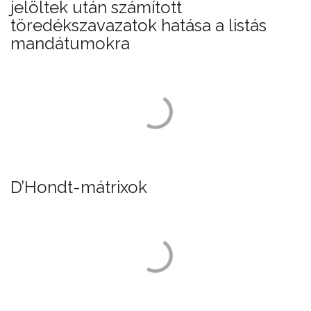
jelöltek után számított
töredékszavazatok hatása a listás
mandátumokra
D’Hondt-mátrixok