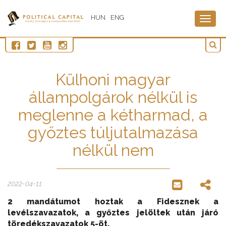
HUN
ENG
Togg
navig
Külhoni magyar
állampolgárok nélkül is
meglenne a kétharmad, a
győztes túljutalmazása
nélkül nem
2022-04-11
2 mandátumot hoztak a Fidesznek a
levélszavazatok, a győztes jelöltek után járó
töredékszavazatok 5-öt.