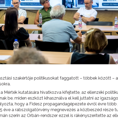
sztási szakértője politikusokat faggatott – többek között – a
sokra.
a Mérték kutatására hivatkozva kifejtette, az ellenzéki poli
ak be, miden eszközt kihasználva el kell juttatni az igazsá
úlyozta, hogy a Fidesz propagandagépezete évről évre több
gy 5 éve a rabszolgatörvény megnevezés a közbeszéd része t
mán szerin az Orbán-rendszer ezzel is rákényszerítette az el