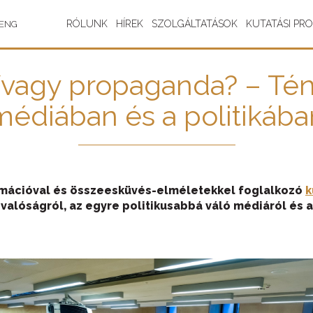
RÓLUNK
HÍREK
SZOLGÁLTATÁSOK
KUTATÁSI PR
ENG
/vagy propaganda? – Tény
médiában és a politikába
formációval és összeesküvés-elméletekkel foglalkozó
k
valóságról, az egyre politikusabbá váló médiáról és 