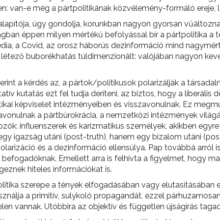
en: van-e még a pártpolitikának közvélemény-formáló ereje, l
apítója, úgy gondolja, korunkban nagyon gyorsan vűáltoznak
zágban éppen milyen mértékű befolyással bír a pártpolitika a
dia, a Covid, az orosz háborús dezinformáció mind nagymér
létező buborékhatás túldimenzionált: valójában nagyon keve
erint a kérdés az, a pártok/politikusok polarizálják a társa
ív kutatás ezt fel tudja deríteni, az biztos, hogy a liberál
itikai képviselet intézményeiben és visszavonulnak. Ez megmuta
avonulnak a pártbürokrácia, a nemzetközi intézmények világá
lkozók: influenszerek és karizmatikus személyek, akikben egyre
igazság utáni (post-truth), hanem egy bizalom utáni (post-
arizáció és a dezinformáció ellensúlya. Pap továbbá arról is 
 befogadóknak. Emellett arra is felhívta a figyelmet, hogy 
geznek hiteles információkat is.
tpolitika szerepe a tények elfogadásában vagy elutasításában
sználja a primitív, sulykoló propagandát, ezzel párhuzamosa
en vannak. Utóbbira az objektív és független újságírás tagad