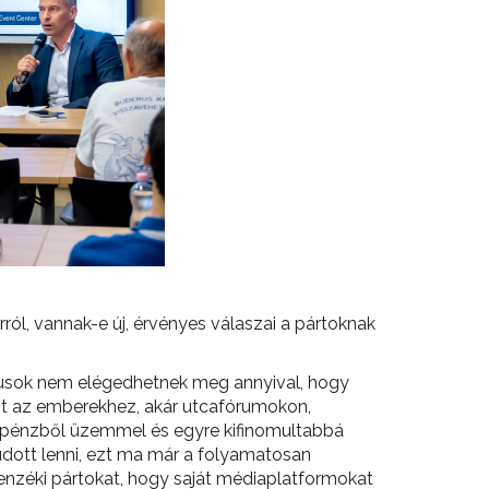
rról, vannak-e új, érvényes válaszai a pártoknak
tikusok nem elégedhetnek meg annyival, hogy
got az emberekhez, akár utcafórumokon,
 pénzből üzemmel és egyre kifinomultabbá
udott lenni, ezt ma már a folyamatosan
lenzéki pártokat, hogy saját médiaplatformokat