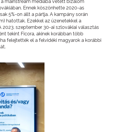
ony a mainstream médiába vetett bizalom
zlovákiában. Ennek köszönhette 2020-as
ak 5%-on állt a pártja. A kampány során
m) hatottak. Ezekkel az üzenetekkel a
A 2023. szeptember 30-ai szlovákiai választás
nt tekint Ficora, akinek korábban több
a felejtették el a felvidéki magyarok a korábbi
át.