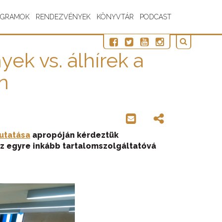
OGRAMOK
RENDEZVÉNYEK
KÖNYVTÁR
PODCAST
ek vs. álhírek a
n
utatása
apropóján kérdeztük
az egyre inkább tartalomszolgáltatóvá