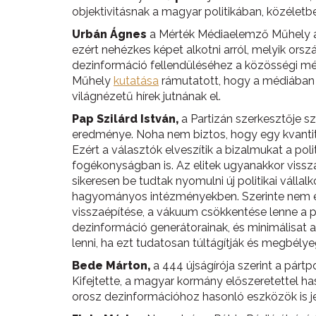
objektivitásnak a magyar politikában, közéletb
Urbán Ágnes
a Mérték Médiaelemző Műhely al
ezért nehézkes képet alkotni arról, melyik ors
dezinformáció fellendüléséhez a közösségi mé
Műhely
kutatása
rámutatott, hogy a médiában 
világnézetű hírek jutnának el.
Pap Szilárd István,
a Partizán szerkesztője sz
eredménye. Noha nem biztos, hogy egy kvantitat
Ezért a választók elveszítik a bizalmukat a pol
fogékonyságban is. Az elitek ugyanakkor vissz
sikeresen be tudtak nyomulni új politikai válla
hagyományos intézményekben. Szerinte nem egy 
visszaépítése, a vákuum csökkentése lenne a pol
dezinformáció generátorainak, és minimálisat a
lenni, ha ezt tudatosan túltágítják és megbélye
Bede Márton,
a 444 újságírója szerint a pár
Kifejtette, a magyar kormány előszeretettel ha
orosz dezinformációhoz hasonló eszközök is jel