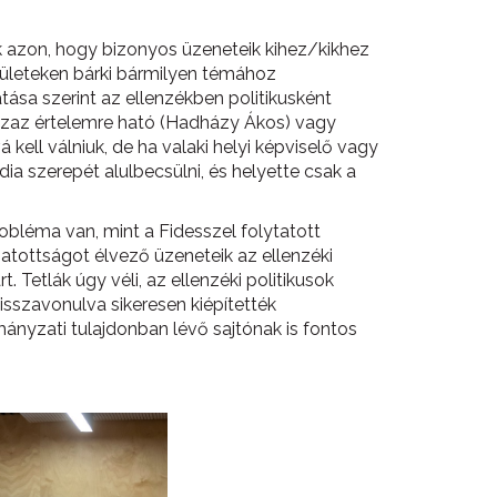
 azon, hogy bizonyos üzeneteik kihez/kikhez
elületeken bárki bármilyen témához
tása szerint az ellenzékben politikusként
, azaz értelemre ható (Hadházy Ákos) vagy
ell válniuk, de ha valaki helyi képviselő vagy
a szerepét alulbecsülni, és helyette csak a
obléma van, mint a Fidesszel folytatott
atottságot élvező üzeneteik az ellenzéki
Tetlák úgy véli, az ellenzéki politikusok
visszavonulva sikeresen kiépítették
mányzati tulajdonban lévő sajtónak is fontos