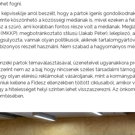
ehet fogni.
pviselője arról beszélt, hogy a pártok igenis gondolkodnak
zerinte köszönhető a közösségi médiának is, mivel ezeken a f
az a szűrő, ami korábban fontos része volt a médiának. Meglá
s (MKKP), megbotránkoztató stílusú (Jakab Péter), leleplező
lyozta, vannak olyan politikusok, akiknek tartalomgyártóvá k
a bizonyos részeit használni. Nem szabad a hagyományos médi
enzéki pártok témaválasztásával, üzeneteivel ugyanakkora pr
zerint nem az a baj, hogy nincsenek széles társadalmi támog
y olyan elérésű reklámokat vásároljanak, mint a kormánypárt. 
niuk kellene a Fidesz ellenzékben töltött ciklusaiból, amikor 
 a hitelességet helyi szinten lehet visszaszerezni. Az önkor
remtésében.