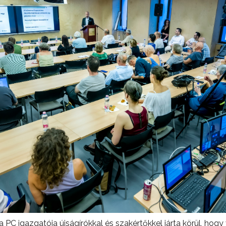
 a PC igazgatója újságírókkal és szakértőkkel járta körül, ho