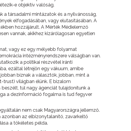
étezik-e objektív valóság.
 a társadalmi mintázatok és a nyilvánosság,
 tények elfogadásában, vagy elutasításában. A
tékben hozzájárult. A Mérték Médielemző
sen vannak, akikhez kizárólagosan egyetlen
dalmat, vagy ez egy mélyebb folyamat
is demokrácia intézményrendszere válságban van.
tkozik a politikai részvétel iránti
ba, ezáltal létrejön egy vákuum, amibe
 jobban bíznak a választók, jobban, mint a
trust) világban élünk. E bizalom
beszélt, túl nagy ágenciát tulajdonítunk a
maga a dezinformáció fogalma is tud fegyver
 egyáltalán nem csak Magyarországra jellemző.
n azonban az elbizonytalanító, zavarkeltő
ása a tökéletes példa.