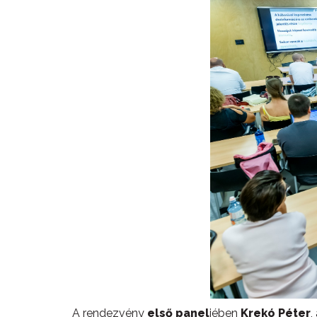
A rendezvény
első panel
jében
Krekó Péter
,