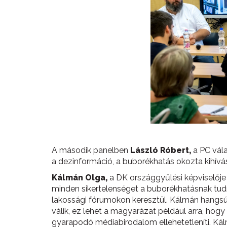
A második panelben
László Róbert,
a PC vála
a dezinformáció, a buborékhatás okozta kihívá
Kálmán
Olga,
a DK országgyűlési képviselője 
minden sikertelenséget a buborékhatásnak tudn
lakossági fórumokon keresztül. Kálmán hangs
válik, ez lehet a magyarázat például arra, ho
gyarapodó médiabirodalom ellehetetleníti. Kál