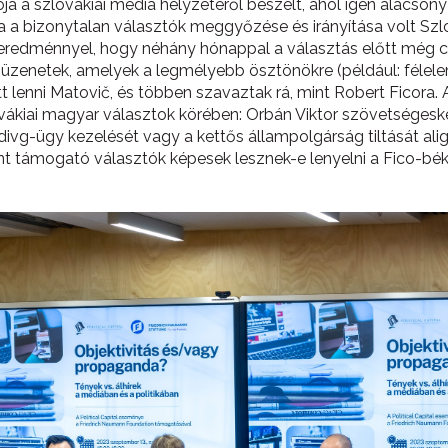
ója a szlovákiai média helyzetéről beszélt, ahol igen alacs
lja a bizonytalan választók meggyőzése és irányítása volt S
 eredménnyel, hogy néhány hónappal a választás előtt még cs
 üzenetek, amelyek a legmélyebb ösztönökre (például: félele
 lenni Matovič, és többen szavaztak rá, mint Robert Ficora. 
vákiai magyar választok körében: Orbán Viktor szövetségeské
ivg-ügy kezelését vagy a kettős állampolgárság tiltását aligh
nt támogató választók képesek lesznek-e lenyelni a Fico-bék