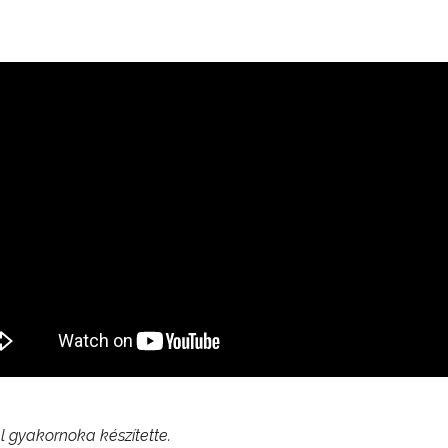
al gyakornoka készítette.