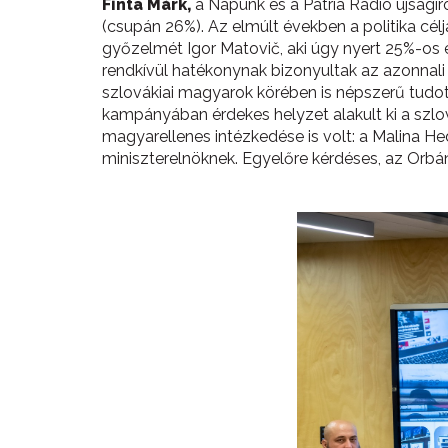
Finta Márk,
a Napunk és a Pátria Rádió újságír
(csupán 26%). Az elmúlt években a politika cé
győzelmét Igor Matovič, aki úgy nyert 25%-os
rendkívül hatékonynak bizonyultak az azonnali
szlovákiai magyarok körében is népszerű tudott
kampányában érdekes helyzet alakult ki a szlo
magyarellenes intézkedése is volt: a Malina Hed
miniszterelnöknek. Egyelőre kérdéses, az Orbá