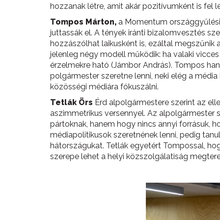
hozzanak létre, amit akár pozitívumként is fel l
Tompos Márton,
a Momentum országgyűlési ké
juttassák el. A tények iránti bizalomvesztés s
hozzászólhat laikusként is, ezáltal megszűnik 
jelenleg négy modell működik: ha valaki vicce
érzelmekre ható (Jámbor András). Tompos hangsú
polgármester szeretne lenni, neki elég a médi
közösségi médiára fókuszálni.
Tetlák Örs
Érd alpolgármestere szerint az ell
aszimmetrikus versennyel. Az alpolgármester s
pártoknak, hanem hogy nincs annyi forrásuk, hog
médiapolitikusok szeretnének lenni, pedig tanul
hátországukat. Tetlák egyetért Tompossal, hogy
szerepe lehet a helyi közszolgálatiság megte