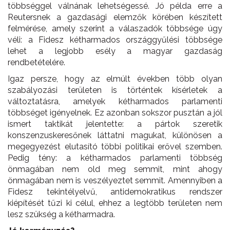
többséggel válnának lehetségessé. Jó példa erre a
Reutersnek a gazdasági elemzők körében készített
felmérése, amely szerint a válaszadók többsége úgy
véli: a Fidesz kétharmados országgyűlési többsége
lehet a legjobb esély a magyar gazdaság
rendbetételére.
Igaz persze, hogy az elmúlt években több olyan
szabályozási területen is történtek kísérletek a
változtatásra, amelyek kétharmados parlamenti
többséget igényelnek. Ez azonban sokszor pusztán a jól
ismert taktikát jelentette: a pártok szeretik
konszenzuskeresőnek láttatni magukat, különösen a
megegyezést elutasító többi politikai erővel szemben.
Pedig tény: a kétharmados parlamenti többség
önmagában nem old meg semmit, mint ahogy
önmagában nem is veszélyeztet semmit. Amennyiben a
Fidesz tekintélyelvű, antidemokratikus rendszer
kiépítését tűzi ki célul, ehhez a legtöbb területen nem
lesz szükség a kétharmadra.