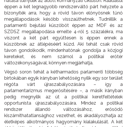
hatása túlnyúlik az adott kormányzati cikluson. Ráadásul
éppen a két legnagyobb rendszerváltó párt helyzete a
bizonyíték arra, hogy a rövid távon előnyösnek tűnő
megállapodások később visszaüthetnek. Tudniillik a
parlamenti bejutási küszöböt éppen az MDF és az
SZDSZ megállapodása emelte 4-ről 5 százalékra, ma
viszont a két párt együttesen is éppen ennek a
küszöbnek az átlépéséért küzd. Aki tehát csak rövid
távon gondolkodik, mindenhatónak gondolja a közjogi
kereteket, és nem számol a politikai erőtér
változékonyságával, könnyen megjárhatja.
Végső soron tehát a kétharmados parlamenti többség
birtokában egyik irányban lehetőség nyílik egy sor terület
régóta várt újraszabályozására – így a
parlamentarizmus megerősítésére –, a másik irányban
pedig megnyílik az út a politikai keretfeltételek
opportunista újraszabályozására. Mindez a politikai
rendszer állandó változásához, erősödő
kiszámíthatatlansághoz vezethet, és akadályozhatja az
életképes alkotmányos hagyomány kialakulását. A két