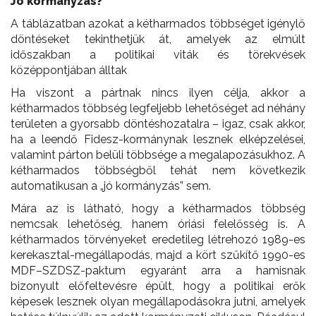
Jó kormányzás?
A táblázatban azokat a kétharmados többséget igénylő
döntéseket tekinthetjük át, amelyek az elmúlt
időszakban a politikai viták és törekvések
középpontjában álltak
Ha viszont a pártnak nincs ilyen célja, akkor a
kétharmados többség legfeljebb lehetőséget ad néhány
területen a gyorsabb döntéshozatalra – igaz, csak akkor,
ha a leendő Fidesz-kormánynak lesznek elképzelései,
valamint párton belüli többsége a megalapozásukhoz. A
kétharmados többségből tehát nem következik
automatikusan a „jó kormányzás” sem.
Mára az is látható, hogy a kétharmados többség
nemcsak lehetőség, hanem óriási felelősség is. A
kétharmados törvényeket eredetileg létrehozó 1989-es
kerekasztal-megállapodás, majd a kört szűkítő 1990-es
MDF–SZDSZ-paktum egyaránt arra a hamisnak
bizonyult előfeltevésre épült, hogy a politikai erők
képesek lesznek olyan megállapodásokra jutni, amelyek