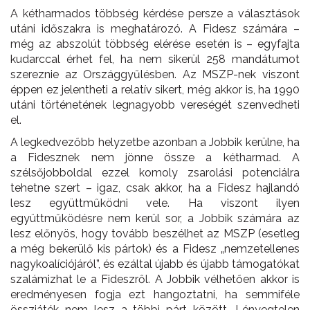
A kétharmados többség kérdése persze a választások
utáni időszakra is meghatározó. A Fidesz számára –
még az abszolút többség elérése esetén is – egyfajta
kudarccal érhet fel, ha nem sikerül 258 mandátumot
szereznie az Országgyűlésben. Az MSZP-nek viszont
éppen ez jelentheti a relatív sikert, még akkor is, ha 1990
utáni történetének legnagyobb vereségét szenvedheti
el.
A legkedvezőbb helyzetbe azonban a Jobbik kerülne, ha
a Fidesznek nem jönne össze a kétharmad. A
szélsőjobboldal ezzel komoly zsarolási potenciálra
tehetne szert – igaz, csak akkor, ha a Fidesz hajlandó
lesz együttműködni vele. Ha viszont ilyen
együttműködésre nem kerül sor, a Jobbik számára az
lesz előnyös, hogy tovább beszélhet az MSZP (esetleg
a még bekerülő kis pártok) és a Fidesz „nemzetellenes
nagykoalíciójáról”, és ezáltal újabb és újabb támogatókat
szalámizhat le a Fideszről. A Jobbik vélhetően akkor is
eredményesen fogja ezt hangoztatni, ha semmiféle
összjáték nem lesz a többi párt között. Lényegtelen