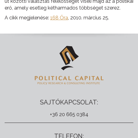
út közötti választás felelősségét viseli majd az a politikai
erő, amely esetleg kétharmados többséget szerez.
A cikk megjelenése:
168 Óra
, 2010. március 25.
SAJTÓKAPCSOLAT:
+36 20 665 0384
TELEFON: