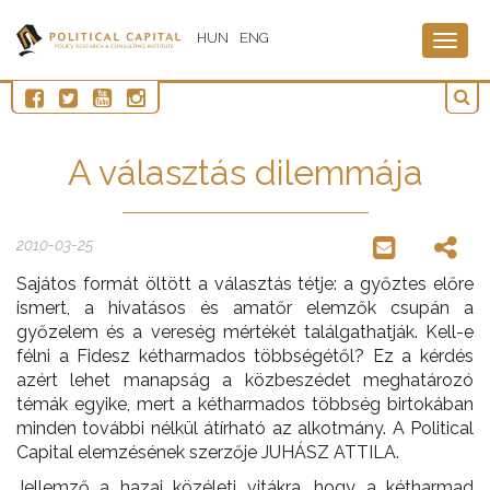
HUN
ENG
Togg
navig
A választás dilemmája
2010-03-25
Sajátos formát öltött a választás tétje: a győztes előre
ismert, a hivatásos és amatőr elemzők csupán a
győzelem és a vereség mértékét találgathatják. Kell-e
félni a Fidesz kétharmados többségétől? Ez a kérdés
azért lehet manapság a közbeszédet meghatározó
témák egyike, mert a kétharmados többség birtokában
minden további nélkül átírható az alkotmány. A Political
Capital elemzésének szerzője JUHÁSZ ATTILA.
Jellemző a hazai közéleti vitákra, hogy a kétharmad