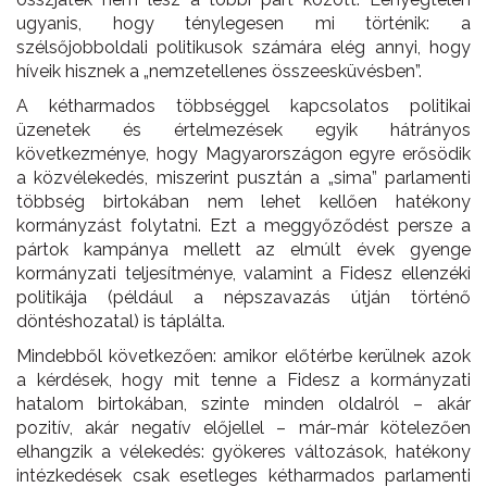
ugyanis, hogy ténylegesen mi történik: a
szélsőjobboldali politikusok számára elég annyi, hogy
híveik hisznek a „nemzetellenes összeesküvésben”.
A kétharmados többséggel kapcsolatos politikai
üzenetek és értelmezések egyik hátrányos
következménye, hogy Magyarországon egyre erősödik
a közvélekedés, miszerint pusztán a „sima” parlamenti
többség birtokában nem lehet kellően hatékony
kormányzást folytatni. Ezt a meggyőződést persze a
pártok kampánya mellett az elmúlt évek gyenge
kormányzati teljesítménye, valamint a Fidesz ellenzéki
politikája (például a népszavazás útján történő
döntéshozatal) is táplálta.
Mindebből következően: amikor előtérbe kerülnek azok
a kérdések, hogy mit tenne a Fidesz a kormányzati
hatalom birtokában, szinte minden oldalról – akár
pozitív, akár negatív előjellel – már-már kötelezően
elhangzik a vélekedés: gyökeres változások, hatékony
intézkedések csak esetleges kétharmados parlamenti