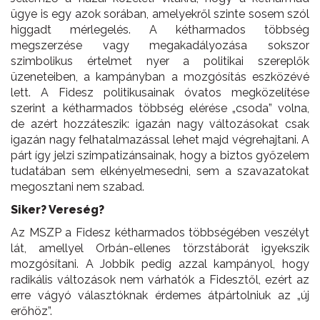
ügye is egy azok sorában, amelyekről szinte sosem szól
higgadt mérlegelés. A kétharmados többség
megszerzése vagy megakadályozása sokszor
szimbolikus értelmet nyer a politikai szereplők
üzeneteiben, a kampányban a mozgósítás eszközévé
lett. A Fidesz politikusainak óvatos megközelítése
szerint a kétharmados többség elérése „csoda” volna,
de azért hozzáteszik: igazán nagy változásokat csak
igazán nagy felhatalmazással lehet majd végrehajtani. A
párt így jelzi szimpatizánsainak, hogy a biztos győzelem
tudatában sem elkényelmesedni, sem a szavazatokat
megosztani nem szabad.
Siker? Vereség?
Az MSZP a Fidesz kétharmados többségében veszélyt
lát, amellyel Orbán-ellenes törzstáborát igyekszik
mozgósítani. A Jobbik pedig azzal kampányol, hogy
radikális változások nem várhatók a Fidesztől, ezért az
erre vágyó választóknak érdemes átpártolniuk az „új
erőhöz”.