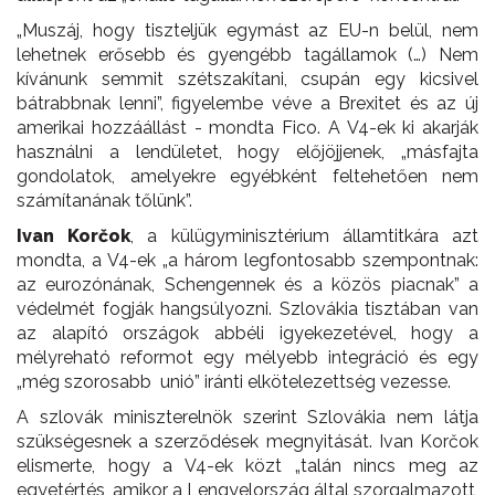
„Muszáj, hogy tiszteljük egymást az EU-n belül, nem
lehetnek erősebb és gyengébb tagállamok (…) Nem
kívánunk semmit szétszakítani, csupán egy kicsivel
bátrabbnak lenni”, figyelembe véve a Brexitet és az új
amerikai hozzáállást - mondta Fico. A V4-ek ki akarják
használni a lendületet, hogy előjöjjenek, „másfajta
gondolatok, amelyekre egyébként feltehetően nem
számítanának tőlünk”.
Ivan Korčok
, a külügyminisztérium államtitkára azt
mondta, a V4-ek „a három legfontosabb szempontnak:
az eurozónának, Schengennek és a közös piacnak” a
védelmét fogják hangsúlyozni. Szlovákia tisztában van
az alapító országok abbéli igyekezetével, hogy a
mélyreható reformot egy mélyebb integráció és egy
„még szorosabb unió” iránti elkötelezettség vezesse.
A szlovák miniszterelnök szerint Szlovákia nem látja
szükségesnek a szerződések megnyitását. Ivan Korčok
elismerte, hogy a V4-ek közt „talán nincs meg az
egyetértés, amikor a Lengyelország által szorgalmazott,