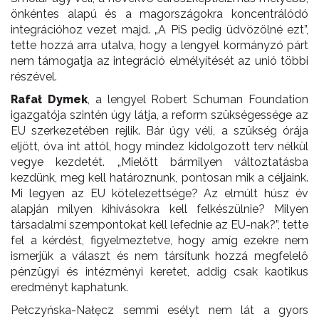
önkéntes alapú és a magországokra koncentrálódó
integrációhoz vezet majd. „A PiS pedig üdvözölné ezt”,
tette hozzá arra utalva, hogy a lengyel kormányzó párt
nem támogatja az integráció elmélyítését az unió többi
részével.
Rafał Dymek
, a lengyel Robert Schuman Foundation
igazgatója szintén úgy látja, a reform szükségessége az
EU szerkezetében rejlik. Bár úgy véli, a szükség órája
eljött, óva int attól, hogy mindez kidolgozott terv nélkül
vegye kezdetét. „Mielőtt bármilyen változtatásba
kezdünk, meg kell határoznunk, pontosan mik a céljaink.
Mi legyen az EU kötelezettsége? Az elmúlt húsz év
alapján milyen kihívásokra kell felkészülnie? Milyen
társadalmi szempontokat kell lefednie az EU-nak?”, tette
fel a kérdést, figyelmeztetve, hogy amíg ezekre nem
ismerjük a választ és nem társítunk hozzá megfelelő
pénzügyi és intézményi keretet, addig csak kaotikus
eredményt kaphatunk.
Pełczyńska-Nałęcz semmi esélyt nem lát a gyors