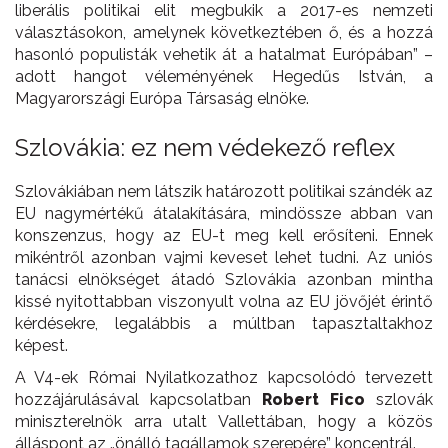
liberális politikai elit megbukik a 2017-es nemzeti
választásokon, amelynek következtében ő, és a hozzá
hasonló populisták vehetik át a hatalmat Európában” –
adott hangot véleményének Hegedűs István, a
Magyarországi Európa Társaság elnöke.
Szlovákia: ez nem védekező reflex
Szlovákiában nem látszik határozott politikai szándék az
EU nagymértékű átalakítására, mindössze abban van
konszenzus, hogy az EU-t meg kell erősíteni. Ennek
mikéntről azonban vajmi keveset lehet tudni. Az uniós
tanácsi elnökséget átadó Szlovákia azonban mintha
kissé nyitottabban viszonyult volna az EU jövőjét érintő
kérdésekre, legalábbis a múltban tapasztaltakhoz
képest.
A V4-ek Római Nyilatkozathoz kapcsolódó tervezett
hozzájárulásával kapcsolatban
Robert Fico
szlovák
miniszterelnök arra utalt Vallettában, hogy a közös
álláspont az „önálló tagállamok szerepére” koncentrál.