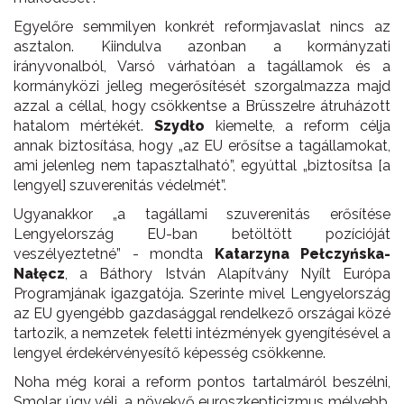
Egyelőre semmilyen konkrét reformjavaslat nincs az
asztalon. Kiindulva azonban a kormányzati
irányvonalból, Varsó várhatóan a tagállamok és a
kormányközi jelleg megerősítését szorgalmazza majd
azzal a céllal, hogy csökkentse a Brüsszelre átruházott
hatalom mértékét.
Szydło
kiemelte, a reform célja
annak biztosítása, hogy „az EU erősítse a tagállamokat,
ami jelenleg nem tapasztalható”, egyúttal „biztosítsa [a
lengyel] szuverenitás védelmét”.
Ugyanakkor „a tagállami szuverenitás erősítése
Lengyelország EU-ban betöltött pozícióját
veszélyeztetné” - mondta
Katarzyna Pełczyńska-
Nałęcz
, a Báthory István Alapítvány Nyílt Európa
Programjának igazgatója. Szerinte mivel Lengyelország
az EU gyengébb gazdasággal rendelkező országai közé
tartozik, a nemzetek feletti intézmények gyengítésével a
lengyel érdekérvényesítő képesség csökkenne.
Noha még korai a reform pontos tartalmáról beszélni,
Smolar úgy véli, a növekvő euroszkepticizmus mélyebb,