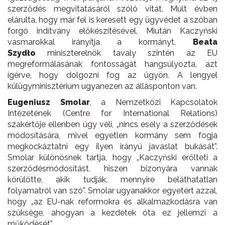
szerződés megvitatásáról szóló vitát. Múlt évben
elárulta, hogy már fel is keresett egy ügyvédet a szóban
forgó indítvány előkészítésével. Miután Kaczyński
vasmarokkal irányítja a kormányt,
Beata
Szydło
miniszterelnök tavaly szintén az EU
megreformálásának fontosságát hangsúlyozta, azt
ígérve, hogy dolgozni fog az ügyön. A lengyel
külügyminisztérium ugyanezen az állásponton van.
Eugeniusz Smolar
, a Nemzetközi Kapcsolatok
Intézetének (Centre for International Relations)
szakértője ellenben úgy véli, „nincs esély a szerződések
módosítására, mivel egyetlen kormány sem fogja
megkockáztatni egy ilyen irányú javaslat bukását”.
Smolar különösnek tartja, hogy „Kaczyński erőlteti a
szerződésmódosítást, hiszen bizonyára vannak
körülötte, akik tudják, mennyire beláthatatlan
folyamatról van szó”. Smolar ugyanakkor egyetért azzal,
hogy „az EU-nak reformokra és alkalmazkodásra van
szüksége, ahogyan a kezdetek óta ez jellemzi a
működését”.