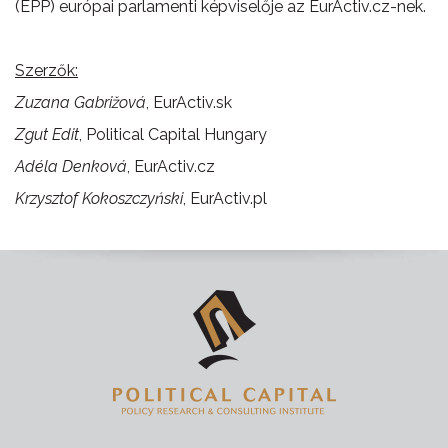
(EPP) európai parlamenti képviselője az EurActiv.cz-nek.
Szerzők:
Zuzana Gabrižová
, EurActiv.sk
Zgut Edit
, Political Capital Hungary
Adéla Denková
, EurActiv.cz
Krzysztof Kokoszczyński
, EurActiv.pl