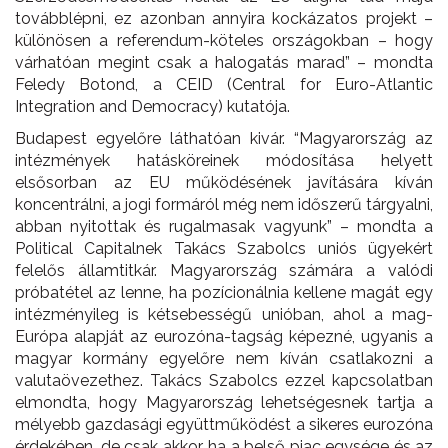
továbblépni, ez azonban annyira kockázatos projekt –
különösen a referendum-köteles országokban – hogy
várhatóan megint csak a halogatás marad” – mondta
Feledy Botond, a CEID (Central for Euro-Atlantic
Integration and Democracy) kutatója.
Budapest egyelőre láthatóan kivár. “Magyarország az
intézmények hatásköreinek módosítása helyett
elsősorban az EU működésének javítására kíván
koncentrálni, a jogi formáról még nem időszerű tárgyalni,
abban nyitottak és rugalmasak vagyunk” – mondta a
Political Capitalnek Takács Szabolcs uniós ügyekért
felelős államtitkár. Magyarország számára a valódi
próbatétel az lenne, ha pozícionálnia kellene magát egy
intézményileg is kétsebességű unióban, ahol a mag-
Európa alapját az eurozóna-tagság képezné, ugyanis a
magyar kormány egyelőre nem kíván csatlakozni a
valutaövezethez. Takács Szabolcs ezzel kapcsolatban
elmondta, hogy Magyarország lehetségesnek tartja a
mélyebb gazdasági együttműködést a sikeres eurozóna
érdekében, de csak akkor, ha a belső piac egysége és az