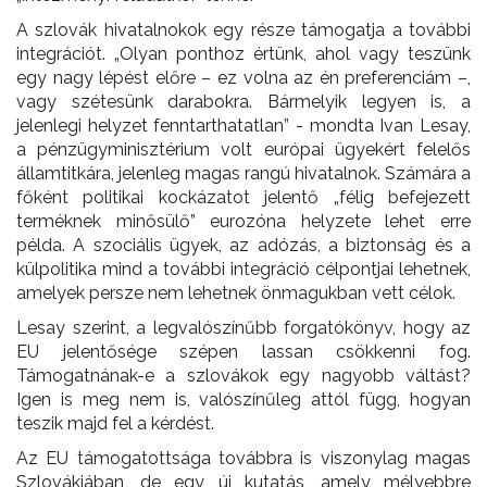
A szlovák hivatalnokok egy része támogatja a további
integrációt. „Olyan ponthoz értünk, ahol vagy teszünk
egy nagy lépést előre – ez volna az én preferenciám –,
vagy szétesünk darabokra. Bármelyik legyen is, a
jelenlegi helyzet fenntarthatatlan” - mondta Ivan Lesay,
a pénzügyminisztérium volt európai ügyekért felelős
államtitkára, jelenleg magas rangú hivatalnok. Számára a
főként politikai kockázatot jelentő „félig befejezett
terméknek minősülő” eurozóna helyzete lehet erre
példa. A szociális ügyek, az adózás, a biztonság és a
külpolitika mind a további integráció célpontjai lehetnek,
amelyek persze nem lehetnek önmagukban vett célok.
Lesay szerint, a legvalószínűbb forgatókönyv, hogy az
EU jelentősége szépen lassan csökkenni fog.
Támogatnának-e a szlovákok egy nagyobb váltást?
Igen is meg nem is, valószínűleg attól függ, hogyan
teszik majd fel a kérdést.
Az EU támogatottsága továbbra is viszonylag magas
Szlovákiában, de egy új kutatás, amely mélyebbre