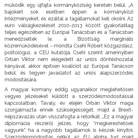
működik egy újfajta kormányköziség keretein belül. „A
bajokért sok esetben éppen a kormányközi
intézményeket, és ezáltal a tagállamokat kell okolni. Az
euro válságkezelését 2010-2013 között gyakorlatilag
teljes egészében az Európai Tanácsban és a Tanácsban
menedzselték le, a Bizottság marginális
közreműködésével – mondta Csehi Róbert közgazdász,
politológus, a CEU kutatója. Csehi szerint amennyiben
Orbán Viktor nem elégedett az uniós döntéshozatal
irányával, akkor építsen koalíciót az Európai Tanácson
belül, és tegyen javaslatot az uniós alapszerződés
módosítására.
A magyar kormány eddig ugyanakkor meglehetősen
vegyes jelzéseket küldött a szerződésmódosítással
kapcsolatban. Tavaly, év elején Orbán Viktor maga
szorgalmazta ennek szükségességét, majd a Brexit-
népszavazás után visszafogta a retorikát. „Ez a magyar
diplomácia részéről jelzés, hogy “megkereshetőek
vagyunk”, ha a nagyobb tagállamok is készek kinyitni.
Szerződésmódosítás nélkül az EU aligha tud majd