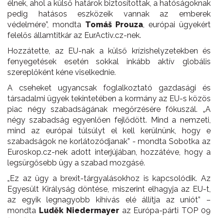
élnek, ahol a külső határok biztosítottak, a hatóságoknak
pedig hatásos eszközeik vannak az emberek
védelmére”, mondta
Tomáš Prouza
, európai ügyekért
felelős államtitkár az EurActiv.cz-nek.
Hozzátette, az EU-nak a külső krízishelyzetekben és
fenyegetések esetén sokkal inkább aktív globális
szereplőként kéne viselkednie.
A cseheket ugyancsak foglalkoztató gazdasági és
társadalmi ügyek tekintetében a kormány az EU-s közös
piac négy szabadságának megőrzésére fókuszál. „A
négy szabadság egyenlően fejlődött. Mind a nemzeti,
mind az európai túlsúlyt el kell kerülnünk, hogy e
szabadságok ne korlátozódjanak” - mondta Sobotka az
Euroskop.cz-nek adott interjújában, hozzátéve, hogy a
legsürgősebb ügy a szabad mozgásé.
„Ez az ügy a brexit-tárgyalásokhoz is kapcsolódik. Az
Egyesült Királyság döntése, miszerint elhagyja az EU-t,
az egyik legnagyobb kihívás elé állítja az uniót” –
mondta
Luděk Niedermayer
az Európa-párti TOP 09