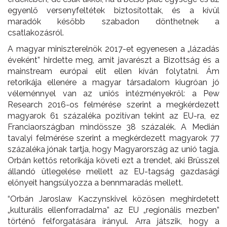
egyenlő versenyfeltétek biztosítottak, és a kívül
maradók később szabadon dönthetnek a
csatlakozásról.
A magyar miniszterelnök 2017-et egyenesen a „lázadás
éveként” hirdette meg, amit javarészt a Bizottság és a
mainstream európai elit ellen kíván folytatni. Ám
retorikája ellenére a magyar társadalom kiugróan jó
véleménnyel van az uniós intézményekről: a Pew
Research 2016-os felmérése szerint a megkérdezett
magyarok 61 százaléka pozitívan tekint az EU-ra, ez
Franciaországban mindössze 38 százalék. A Medián
tavalyi felmérése szerint a megkérdezett magyarok 77
százaléka jónak tartja, hogy Magyarország az unió tagja.
Orbán kettős retorikája követi ezt a trendet, aki Brüsszel
állandó ütlegelése mellett az EU-tagság gazdasági
előnyeit hangsúlyozza a bennmaradás mellett.
“Orbán Jaroslaw Kaczynskivel közösen meghirdetett
„kulturális ellenforradalma” az EU „regionális mezben”
történő felforgatására irányul. Arra játszik, hogy a