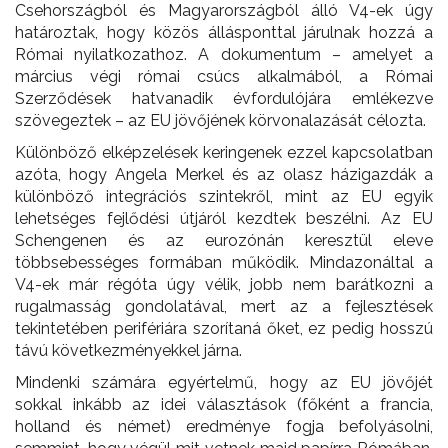
Csehországból és Magyarországból álló V4-ek úgy
határoztak, hogy közös állásponttal járulnak hozzá a
Római nyilatkozathoz. A dokumentum – amelyet a
március végi római csúcs alkalmából, a Római
Szerződések hatvanadik évfordulójára emlékezve
szövegeztek – az EU jövőjének körvonalazását célozta.
Különböző elképzelések keringenek ezzel kapcsolatban
azóta, hogy Angela Merkel és az olasz házigazdák a
különböző integrációs szintekről, mint az EU egyik
lehetséges fejlődési útjáról kezdtek beszélni. Az EU
Schengenen és az eurozónán keresztül eleve
többsebességes formában működik. Mindazonáltal a
V4-ek már régóta úgy vélik, jobb nem barátkozni a
rugalmasság gondolatával, mert az a fejlesztések
tekintetében perifériára szorítaná őket, ez pedig hosszú
távú következményekkel járna.
Mindenki számára egyértelmű, hogy az EU jövőjét
sokkal inkább az idei választások (főként a francia,
holland és német) eredménye fogja befolyásolni,