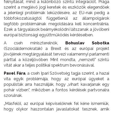
felnyitását, mind a különböző szintű integrációt. Prága
szerint a meglévő jogi keretek és eszközök elegendőek
a jelenlegi problémák leküzdésére, az EU-nak pedig a
többfokozatúságtól függetlenül az állampolgárok
legfőbb problémáinak megoldására kell koncentrálnia.
Ezek a tárgyalások beárnyékolódni látszanak a jövőbeni
európai biztonsági együttműködés kérdéseiben.
A cseh miniszterelnök,
Bohuslav Sobotka
(Szociáldemokraták) a Brexit és az európai projekt
jövőjének megtárgyalását tervezi valamennyi parlamenti
párttal a közeljövőben Mint mondta, „nemzeti” szintű
vitát akar a teljes politikai spektrum bevonásával.
Pavel Fára
, a cseh Ipari Szövetség tagja szerint, a hazai
vita egyik problémája, hogy az európai ügyeket a
populisták arra használják, hogy „vihart kavarjanak egy
pohár vízben”, miközben a fontos kérdések partvonalra
szorulnak.
„Másfelől, az európai képviselőknek fel kéne ismerniük,
hogy olykor haszontalan javaslatokat tesznek, amik