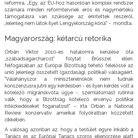
reformra. „Egy, az EU-hoz hasonlóan komplex rendszer
számára minden reformtervnek erős és nagymértékű
támogatásra van szüksége az érintettek részéről.
Jelenleg nem látok ilyet Lengyelország körül” - mondta.
Magyarország: kétarcú retorika
Orbán Viktor 2010-es hatalomra kerülése óta
„szabadságarcharcot” folytat Brüsszel ellen,
felfogásában az Európai Bizottság tehető felelőssé az
unió jelenlegi összetett (gazdasági, politikai) válságáért.
"Valahányszor a miniszterelnökök nem tudnak
konszenzusra jutni egy kérdésben - és ilyen kérdés volt a
kötelező migránskvóta ügye -, szemlátomást rutinná
válik, hogy a Bizottság kötelező érvényű politikai
intézkedéseket foganatosít" – írta Orbán a National
Review konzervatív amerikai folyóiratban közzétett
cikkében.
A valóság azonban az, hogy a testület egyre inkább a
Tanács és az Európai Tanács szoros ellenőrzése alatt