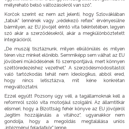
mélyreható belső változásokról van szó”.
Korčok szerint ez nem azt jelenti, hogy Szlovákiában
„tabuk” lennének vagy „védekező reflex” érvényesülne
bármilyen, az EU jövőjét érintő vita tekintetében, legyen
szó akár a szerződésekről, akár a megkülönböztetett
integrációról.
„De muszáj tisztáznunk, milyen elkülönülés és milyen
téren visz minket előrébb. Semmiképp sem válhat az EU
jövőbeni működésének fő szempontjává, mert könnyen
széttöredezéshez vezethet.” A szerződésmódosítástól
való tartózkodás tehát nem ideologikus, abból ered,
hogy nincs letisztázva, mit kéne konkrétan
megváltoztatni.
Ezzel együtt Pozsony úgy véli, a tagállamoknak kell a
reformról szóló vita motorjául szolgálni. Az államtitkár
elismeri, hogy a Bizottság fehér könyve az EU jövőjéről
„legitim hozzájárulás a vitához”, ugyanakkor nem
gondolja, hogy a megoldás megtalálása uniós
„intézményi feladatkör” lenne.