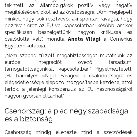
tekintett az állampolgárok pozitív vagy negatív
megítélésében, okot ad az óvatosságra. „Ami meglepett
minket, hogy sok résztvevő, aki spontán rávágta, hogy
pozitívan érez az EU-val kapcsolatban, később, amikor
specifikusan beszélgettünk, nagyon kritikussá és
csalódottá vált”, mondta
Aneta Világi
a Comenius
Egyetem kutatója.
„Nem szabad túlzott magabiztosságot mutatnunk az
európai integrációt övező társadalmi
támogatottságunkkal kapcsolatban”, figyelmeztetett.
„Ha bármilyen »Nigel Farage« a csalódottságra és
elégedetlenségre alapozó mozgósításba kezdene, attól
tartok, a jelenlegi konszenzus az EU hasznosságáról
nagyon gyorsan elillanhat.”
Csehország: a piac négy szabadsága
és a biztonság
Csehország mindig ellenezte mind a szerződések