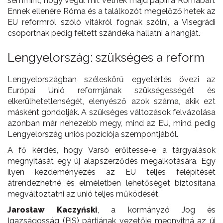
semmint, hogy végül mit vetnek majd papírra Rómában.
Ennek ellenére Róma és a találkozót megelőző hetek az
EU reformról szóló vitákról fognak szólni, a Visegrádi
csoportnak pedig feltett szándéka hallatni a hangját.
Lengyelország: szükséges a reform
Lengyelországban széleskörű egyetértés övezi az
Európai Unió reformjának szükségességét és
elkerülhetetlenségét, elenyésző azok száma, akik ezt
másként gondolják. A szükséges változások felvázolása
azonban már nehezebb megy, mind az EU, mind pedig
Lengyelország uniós pozíciója szempontjából.
A fő kérdés, hogy Varsó erőltesse-e a tárgyalások
megnyitását egy új alapszerződés megalkotására. Egy
ilyen kezdeményezés az EU teljes felépítését
átrendezhetné és elméletben lehetőséget biztosítana
megváltoztatni az unió teljes működését.
Jarosław Kaczyński
, a kormányzó Jog és
Igazságosság (PiS) pártjának vezetője megnyitná az új