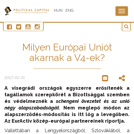
HUN
ENG
Togg
navig
Milyen Európai Uniót
akarnak a V4-ek?
2017-02-21
A visegrádi országok egyszerre erősítenék a
tagállamok szerepkörét a Bizottsággal szemben
és védelmeznék a
schengeni övezetet és az unió
négy alapszabadságát.
Nem meglepő módon az
alapszerződés-módosítás is itt lóg a levegőben.
Az EurActiv közép-európai partnereinek riportja.
Vallettában a Lengyelországból, Szlovákiából, a