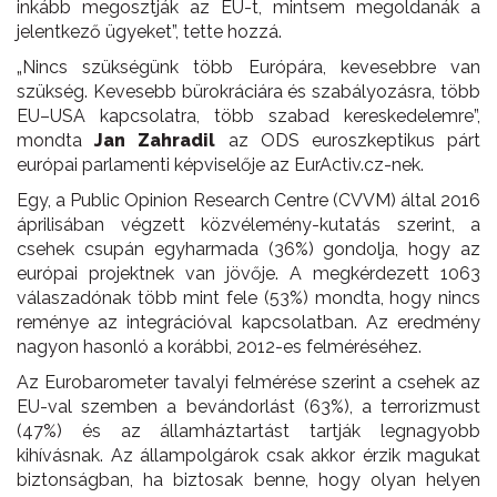
inkább megosztják az EU-t, mintsem megoldanák a
jelentkező ügyeket”, tette hozzá.
„Nincs szükségünk több Európára, kevesebbre van
szükség. Kevesebb bürokráciára és szabályozásra, több
EU–USA kapcsolatra, több szabad kereskedelemre”,
mondta
Jan Zahradil
az ODS euroszkeptikus párt
európai parlamenti képviselője az EurActiv.cz-nek.
Egy, a Public Opinion Research Centre (CVVM) által 2016
áprilisában végzett közvélemény-kutatás szerint, a
csehek csupán egyharmada (36%) gondolja, hogy az
európai projektnek van jövője. A megkérdezett 1063
válaszadónak több mint fele (53%) mondta, hogy nincs
reménye az integrációval kapcsolatban. Az eredmény
nagyon hasonló a korábbi, 2012-es felméréséhez.
Az Eurobarometer tavalyi felmérése szerint a csehek az
EU-val szemben a bevándorlást (63%), a terrorizmust
(47%) és az államháztartást tartják legnagyobb
kihívásnak. Az állampolgárok csak akkor érzik magukat
biztonságban, ha biztosak benne, hogy olyan helyen