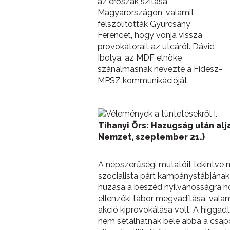
az erőszak szítása
Magyarországon, valamit
felszólították Gyurcsány
Ferencet, hogy vonja vissza
provokátorait az utcáról. Dávid
Ibolya, az MDF elnöke
szánalmasnak nevezte a Fidesz-
MPSZ kommunikációját.
Tihanyi Örs: Hazugság után al
Nemzet, szeptember 21.)
A népszerűségi mutatóit tekintve 
szocialista párt kampánystábjána
húzása a beszéd nyilvánosságra ho
ellenzéki tábor megvadítása, valam
akció kiprovokálása volt. A higgad
nem sétálhatnak bele abba a csap