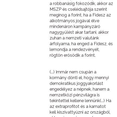
a robbanásig fokozódik, akkor az
MSZP és cselédsajtója szerint
meginog a forint, ha a Fidesz az
alkotmányos jogával élve
mindenáron kampányzáró
nagygyűlést akar tartani, akkor
zuhan a nemzeti valutánk
árfolyama, ha enged a Fidesz, és
lemondja a rendezvényét,
rögtön erősödik a forint.
(...) Immár nem csupán a
kormány dönti el, hogy mennyi
demokratikus joggyakorlást
engedélyez a népnek, hanem a
nemzetközi pénzvilágra is
tekintettel kellene lennünk(...) Ha
az extraprofitot és a kamatot
kell kiszivattyúzni az országból,