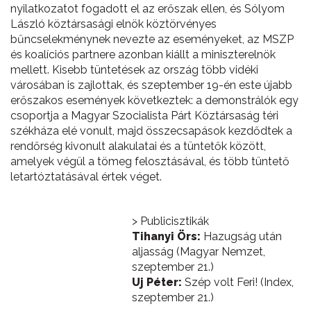
nyilatkozatot fogadott el az erőszak ellen, és Sólyom
László köztársasági elnök köztörvényes
bűncselekménynek nevezte az eseményeket, az MSZP
és koalíciós partnere azonban kiállt a miniszterelnök
mellett. Kisebb tüntetések az ország több vidéki
városában is zajlottak, és szeptember 19-én este újabb
erőszakos események következtek: a demonstrálók egy
csoportja a Magyar Szocialista Párt Köztársaság téri
székháza elé vonult, majd összecsapások kezdődtek a
rendőrség kivonult alakulatai és a tüntetők között,
amelyek végül a tömeg felosztásával, és több tüntető
letartóztatásával értek véget.
> Publicisztikák
Tihanyi Örs:
Hazugság után
aljasság (Magyar Nemzet,
szeptember 21.)
Uj Péter:
Szép volt Feri! (Index,
szeptember 21.)