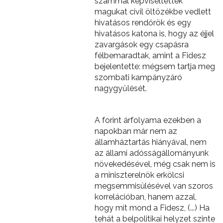
számmal képviseltették
magukat civil öltözékbe vedlett
hivatásos rendőrök és egy
hivatásos katona is, hogy az éjjel
zavargások egy csapásra
félbemaradtak, amint a Fidesz
bejelentette: mégsem tartja meg
szombati kampányzáró
nagygyűlését.
A forint árfolyama ezekben a
napokban már nem az
államháztartás hiányával, nem
az állami adósságállományunk
növekedésével, még csak nem is
a miniszterelnök erkölcsi
megsemmisülésével van szoros
korrelációban, hanem azzal,
hogy mit mond a Fidesz, (...) Ha
tehát a belpolitikai helyzet szinte