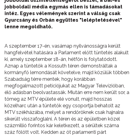
jobboldal őszintétlenségéről beszél; a bal-és
jobboldali média egymás ellen is támadásokat
intéz. Egyes vélemények szerint a válság csak
Gyurcsány és Orbán együttes "leléptetésével"
lenne megoldható.
A szeptember 17-én, vasárnap nyilvánosságra került
hangfelvétel hatására a Parlament előtt tüntetés alakult
ki, amely szeptember 18-án, hétfőn is folytatódott.
Aznap a tüntetők a Kossuth téren demonstráltak a
kormányfő lemondását követelve, majd közülük többen
Szabadság térre mentek, hogy korábban
megfogalmazott petíciójukat az Magyar Televízióban,
élő adásban beolvastassák. Miután erre nem került sor, a
tömeg az MTV épülete elé vonult, majd hosszas
közelharc után a tüntetők egy csoportja behatolt az
MTV székházába, melyet a rendőröknek csak hajnalra
sikerült visszafoglalni. A téren és az épületben közel
százmillió forintos kár keletkezett, a sérültek száma
száz fölött volt. Kedden az öt parlamenti párt