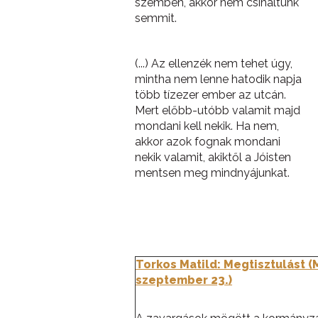
szemben, akkor nem csináltunk
semmit.
(...) Az ellenzék nem tehet úgy,
mintha nem lenne hatodik napja
több tízezer ember az utcán.
Mert előbb-utóbb valamit majd
mondani kell nekik. Ha nem,
akkor azok fognak mondani
nekik valamit, akiktől a Jóisten
mentsen meg mindnyájunkat.
Torkos Matild: Megtisztulást 
szeptember 23.)