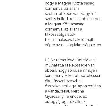
hogy a Magyar Köztársaság
kormánya, az állam
széthullófélben van, vagy már
szét is hullott, rosszabb esetben
a Magyar Köztársaság
kormánya, az állam a
titkosszolgálatok
felhasználásával akciót hajt
végre az ország lakossága ellen.
(...) Az utcán lévő tüntetőknek
múlhatatlan felelőssége van
abban, hogy soha, semmilyen
körülmények között se lehessen
őket összetéveszteni,
összekeverni, egy lapon említeni
a vandálokkal. Mert ha
Gyurcsány Ferenccel az
autógyújtogatók állnak