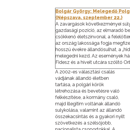
Bolgár György: Melegedő Pol
(Népszava, szeptember 22.)
A zavargások következményei súl
gazdasági pozíció, az elmaradó be
csökkenő életszínvonal, a felelőtlen
az ország lakossága fogja megfizetn
hosszú évekre állandósulhat, a „hi
melegedni kezd. Az események há
Fidesz és a híveit utcára szólító Orb
A 2002-es választási csalás
vádjának állandó életben
tartása, a polgári körök
létrehozása és bevetésre való
felkészítése, a kormány csaló,
majd illegitim voltának állandó
sulykolása, valamint az állandó
összekacsintás és a gyakori nyílt
szövetkezés a szélsőjobb,
nacionalista csoportokkal. A