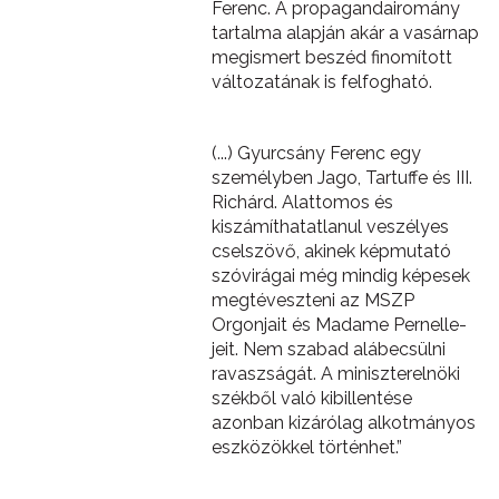
Ferenc. A propagandairomány
tartalma alapján akár a vasárnap
megismert beszéd finomított
változatának is felfogható.
(...) Gyurcsány Ferenc egy
személyben Jago, Tartuffe és III.
Richárd. Alattomos és
kiszámíthatatlanul veszélyes
cselszövő, akinek képmutató
szóvirágai még mindig képesek
megtéveszteni az MSZP
Orgonjait és Madame Pernelle-
jeit. Nem szabad alábecsülni
ravaszságát. A miniszterelnöki
székből való kibillentése
azonban kizárólag alkotmányos
eszközökkel történhet.”