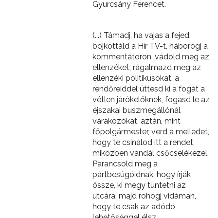
Gyurcsány Ferencet.
(...) Támadj, ha vajas a fejed,
bojkottáld a Hír TV-t, háborogj a
kommentátoron, vádold meg az
ellenzéket, rágalmazd meg az
ellenzéki politikusokat, a
rendőreiddel üttesd ki a fogát a
vétlen járókelőknek, fogasd le az
éjszakai buszmegállónál
várakozókat, aztán, mint
főpolgármester, verd a melledet,
hogy te csinálod itt a rendet,
miközben vandál csőcselékezel.
Parancsold meg a
pártbesúgóidnak, hogy írják
össze, ki megy tüntetni az
utcára, majd röhögj vidáman,
hogy te csak az adódó
lehetőséggel élsz.