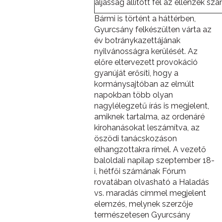
aljasság állított fel az ellenzék sz
Bármi is történt a háttérben,
Gyurcsány felkészülten várta az
év botránykazettájának
nyilvánosságra kerülését. Az
előre eltervezett provokáció
gyanúját erősíti, hogy a
kormánysajtóban az elmúlt
napokban több olyan
nagylélegzetű írás is megjelent,
amiknek tartalma, az ordenáré
kirohanásokat leszámítva, az
öszödi tanácskozáson
elhangzottakra rímel. A vezető
baloldali napilap szeptember 18-
i, hétfői számának Fórum
rovatában olvasható a Haladás
vs. maradás címmel megjelent
elemzés, melynek szerzője
természetesen Gyurcsány