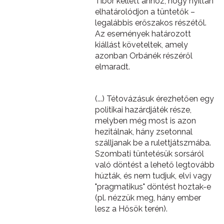
Tibor kellett ahhoz, hogy nyíltan
elhatárolódjon a tüntetők –
legalábbis erőszakos részétől.
Az események határozott
kiállást követeltek, amely
azonban Orbánék részéről
elmaradt.
(...) Tétovázásuk érezhetően egy
politikai hazárdjáték része,
melyben még most is azon
hezitálnak, hány zsetonnal
szálljanak be a rulettjátszmába.
Szombati tüntetésük sorsáról
való döntést a lehető legtovább
húzták, és nem tudjuk, elvi vagy
"pragmatikus" döntést hoztak-e
(pl. nézzük meg, hány ember
lesz a Hősök terén).