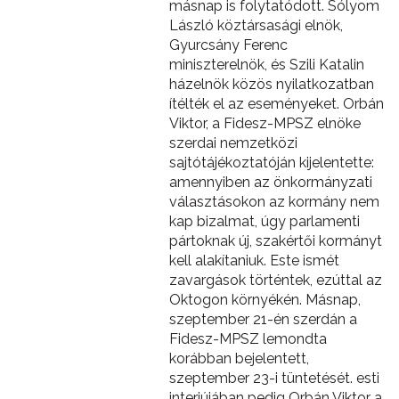
másnap is folytatódott. Sólyom
László köztársasági elnök,
Gyurcsány Ferenc
miniszterelnök, és Szili Katalin
házelnök közös nyilatkozatban
ítélték el az eseményeket. Orbán
Viktor, a Fidesz-MPSZ elnöke
szerdai nemzetközi
sajtótájékoztatóján kijelentette:
amennyiben az önkormányzati
választásokon az kormány nem
kap bizalmat, úgy parlamenti
pártoknak új, szakértői kormányt
kell alakítaniuk. Este ismét
zavargások történtek, ezúttal az
Oktogon környékén. Másnap,
szeptember 21-én szerdán a
Fidesz-MPSZ lemondta
korábban bejelentett,
szeptember 23-i tüntetését. esti
interjújában pedig Orbán Viktor a