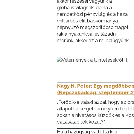
akkor részesei vagyunk a
globális világnak, de ha a
nemzetközi pénzvilág és a hazai
milliárdos elit bábkormánya
népnyúzó megszorítócsomagot
rak a nyakunkba, és lázadni
merünk, akkor az a mi belügyünk.
Nagy N. Péter: Egy megdöbbent
(Népszabadság, szeptember 23
„Törődik-e valaki azzal, hogy az o
állapotba kergeti, amelyben felelőt
sokan a hivatásos küzdők és a Koss
vallásalapítók közül?”
Ha a hazugság váltotta ki a