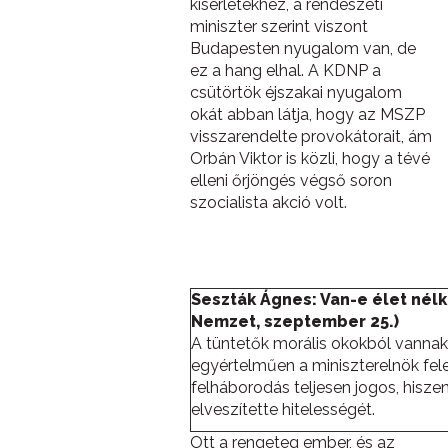
kísérletekhez, a rendészeti
miniszter szerint viszont
Budapesten nyugalom van, de
ez a hang elhal. A KDNP a
csütörtök éjszakai nyugalom
okát abban látja, hogy az MSZP
visszarendelte provokátorait, ám
Orbán Viktor is közli, hogy a tévé
elleni őrjöngés végső soron
szocialista akció volt.
Seszták Ágnes: Van-e élet nél
Nemzet, szeptember 25.)
A tüntetők morális okokból vannak
egyértelműen a miniszterelnök fel
felháborodás teljesen jogos, hisz
elveszítette hitelességét.
Ott a rengeteg ember, és az