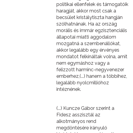
politikai ellenfelek és támogatóik
haragját, akkor most csak a
becsület kristálytiszta hangján
szólhatnának. Ha az ország
morális és immár egzisztenciális
állapotai miatti aggodalom
mozgatná a szembenállókat,
akkor legalább egy érvényes
mondatot felkínáltak volna, amit
nem egymáshoz vagy a
felizzott harminc-negyvenezer
emberhez,(...) hanem a többihez,
legalább nyolcmillióhoz
intéznének.
(...) Kuncze Gábor szerint a
Fidesz asszisztál az
alkotmányos rend
megdöntésére irányuló