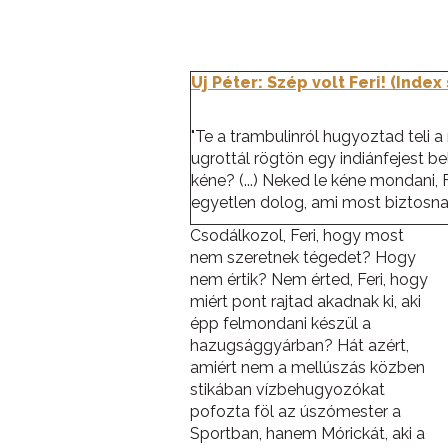
Uj Péter: Szép volt Feri! (Inde
"Te a trambulinról hugyoztad teli a
ugrottál rögtön egy indiánfejest be
kéne? (...) Neked le kéne mondani, F
egyetlen dolog, ami most biztosnak
Csodálkozol, Feri, hogy most
nem szeretnek tégedet? Hogy
nem értik? Nem érted, Feri, hogy
miért pont rajtad akadnak ki, aki
épp felmondani készül a
hazugsággyárban? Hát azért,
amiért nem a mellúszás közben
stikában vízbehugyozókat
pofozta föl az úszómester a
Sportban, hanem Mórickát, aki a