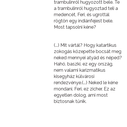
trambulinról hugyozott bele. Te
a trambulinról hugyoztad teli a
medencét, Feri, és ugrottál
rögtön egy indiánfejest bele.
Most tapsolni kéne?
(...) Mit vártál? Hogy katartikus
zokogás közepette bocsát meg
neked mennyei atyád és néped?
Hahó, baszki, ez egy ország,
nem valami karizmatikus
kisegyház külvárosi
rendezvénye.(...) Neked le kéne
mondani, Feri, ez zicher. Ez az
egyetlen dolog, ami most
biztosnak tűnik.