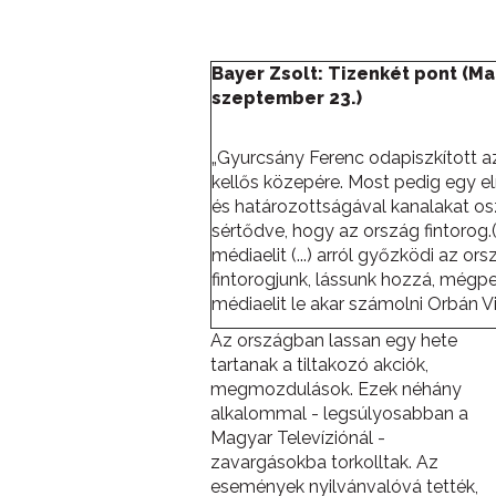
Bayer Zsolt: Tizenkét pont (M
szeptember 23.)
„Gyurcsány Ferenc odapiszkított a
kellős közepére. Most pedig egy 
és határozottságával kanalakat o
sértődve, hogy az ország fintorog.(
médiaelit (...) arról győzködi az or
fintorogjunk, lássunk hozzá, mégp
médiaelit le akar számolni Orbán Vik
Az országban lassan egy hete
tartanak a tiltakozó akciók,
megmozdulások. Ezek néhány
alkalommal - legsúlyosabban a
Magyar Televíziónál -
zavargásokba torkolltak. Az
események nyilvánvalóvá tették,