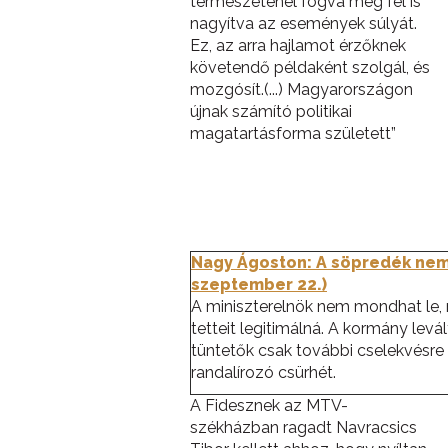
természeténél fogva még fel is
nagyítva az események súlyát.
Ez, az arra hajlamot érzőknek
követendő példaként szolgál, és
mozgósít.(...) Magyarországon
újnak számító politikai
magatartásforma született”
Nagy Ágoston: A söpredék nem 
szeptember 22.)
A miniszterelnök nem mondhat le, 
tetteit legitimálná. A kormány lev
tüntetők csak további cselekvésre 
randalírozó csürhét.
A Fidesznek az MTV-
székházban ragadt Navracsics