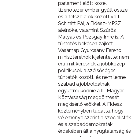
parlament előtt közel
tizenötezer ember gyűlt össze,
és a felszólalók között volt
Schmitt Pál, a Fidesz-MPSZ
alelnöke, valamint Szűrös
Mátyás és Pozsgay Imre is. A
tüntetés békésen zajlott.
Vasárnap Gyurcsány Ferenc
miniszterelnök kijelentette: nem
érti ,mit keresnek a jobbközép
politikusok a szélsőséges
tüntetők között, és nem lenne
szabad a jobboldalnak
együttműködnie a III. Magyar
Köztársaság megdöntését
megkísérlő erőkkel. A Fidesz
közleményben tudatta, hogy
véleménye szerint a szocialisták
és a szabaddemokraták
érdekében áll a nyugtalanság és