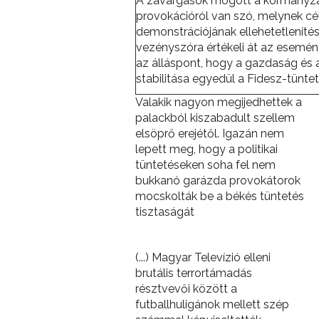
A zavargások mögött a kormányzat
provokációról van szó, melynek cé
demonstrációjának ellehetetlenítése
vezényszóra értékeli át az esemé
az álláspont, hogy a gazdaság és 
stabilitása egyedül a Fidesz-tünte
Valakik nagyon megijedhettek a
palackból kiszabadult szellem
elsöprő erejétől. Igazán nem
lepett meg, hogy a politikai
tüntetéseken soha fel nem
bukkanó garázda provokátorok
mocskolták be a békés tüntetés
tisztaságát
(...) Magyar Televízió elleni
brutális terrortámadás
résztvevői között a
futballhuligánok mellett szép