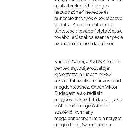
miniszterelnököt "beteges
hazudozónak" nevezte és
bűncselekmények elkövetésével
vádolta. A parlament előtt a
tüntetések tovább folytatódtak,
további erőszakos eseményekre
azonban már nem került sor.
Kuncze Gábor, a SZDSZ elnöke
pénteki sajtótájékoztatóján
kijelentette: a Fidesz-MPSZ
asszisztál az alkotmányos rend
megdöntéséhez. Orbán Viktor
Budapestre akkreditált
nagykövetekkel találkozott, akik
előtt ismét megerősítette:
szakértői kormány
megalapításában látja a helyzet
megoldását. Szombaton a