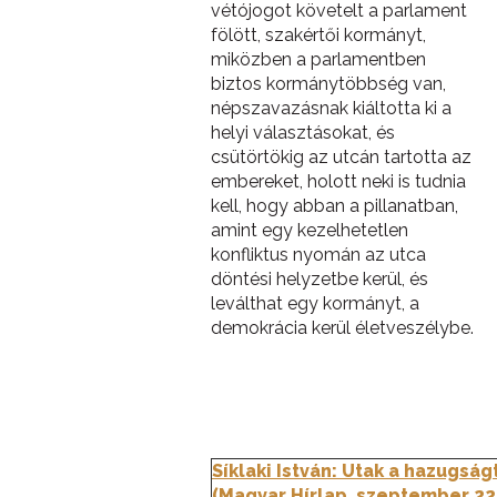
vétójogot követelt a parlament
fölött, szakértői kormányt,
miközben a parlamentben
biztos kormánytöbbség van,
népszavazásnak kiáltotta ki a
helyi választásokat, és
csütörtökig az utcán tartotta az
embereket, holott neki is tudnia
kell, hogy abban a pillanatban,
amint egy kezelhetetlen
konfliktus nyomán az utca
döntési helyzetbe kerül, és
leválthat egy kormányt, a
demokrácia kerül életveszélybe.
Síklaki István: Utak a hazugság
(Magyar Hírlap, szeptember 22