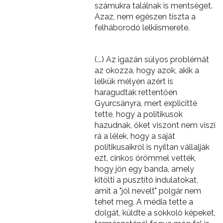
számukra találnak is mentséget.
Azaz, nem egészen tiszta a
felháborodó lelkiismerete.
(...) Az igazán súlyos problémát
az okozza, hogy azok, akik a
lelkük mélyén azért is
haragudtak rettentően
Gyurcsányra, mert explicitté
tette, hogy a politikusok
hazudnak, őket viszont nem viszi
rá a lélek, hogy a saját
politikusaikról is nyíltan vállalják
ezt, cinkos örömmel vették,
hogy jön egy banda, amely
kitölti a pusztító indulatokat,
amit a "jól nevelt" polgár nem
tehet meg. A média tette a
dolgát, küldte a sokkoló képeket,