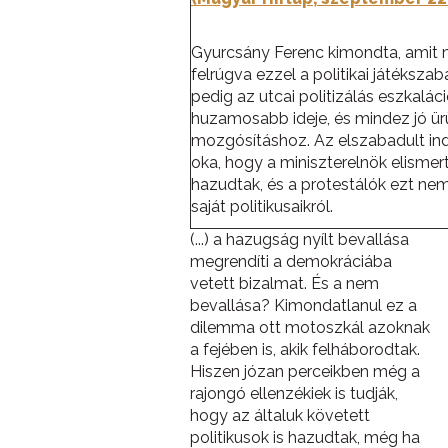
Gyurcsány Ferenc kimondta, amit m
felrúgva ezzel a politikai játéksza
pedig az utcai politizálás eszkalác
huzamosabb ideje, és mindez jó ürü
mozgósításhoz. Az elszabadult ind
oka, hogy a miniszterelnök elismert
hazudtak, és a protestálók ezt ne
saját politikusaikról.
(...) a hazugság nyílt bevallása
megrendíti a demokráciába
vetett bizalmat. És a nem
bevallása? Kimondatlanul ez a
dilemma ott motoszkál azoknak
a fejében is, akik felháborodtak.
Hiszen józan perceikben még a
rajongó ellenzékiek is tudják,
hogy az általuk követett
politikusok is hazudtak, még ha