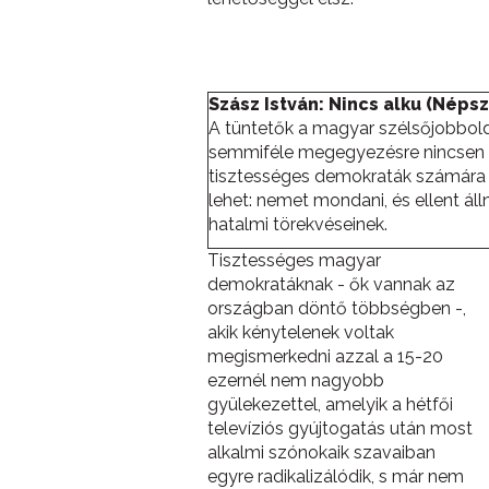
Szász István: Nincs alku (Néps
A tüntetők a magyar szélsőjobbolda
semmiféle megegyezésre nincsen 
tisztességes demokraták számára 
lehet: nemet mondani, és ellent áll
hatalmi törekvéseinek.
Tisztességes magyar
demokratáknak - ők vannak az
országban döntő többségben -,
akik kénytelenek voltak
megismerkedni azzal a 15-20
ezernél nem nagyobb
gyülekezettel, amelyik a hétfői
televíziós gyújtogatás után most
alkalmi szónokaik szavaiban
egyre radikalizálódik, s már nem