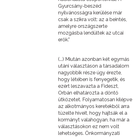
Gyurcsány-beszéd
nyilvánosságra kerülése már
csak a szikra volt: az a beintés,
amelyre országszerte
mozgásba lendültek az utcai
erők.”
(...) Miután azonban két egymás
utáni választáson a társadalom
nagyobbik része úgy érezte,
hogy létében is fenyegetik, és
ezért leszavazta a Fideszt,
Orbán elhatározta a döntő
ütközetet. Folyamatosan kilépve
az alkotmányos keretekből arra
tüzelte híveit, hogy hajtsák el a
kormányt valahogyan, ha már a
választásokon ez nem volt
lehetséges. Önkormányzati