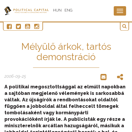
HUN
ENG
Togg
navig
Mélyülő árkok, tartós
demonstráció
2006-09-25
A politikai megosztottsággal az elmúlt napokban
a sajtóban megjelenő vélemények is sarkosabbá
váltak. Az újságírók a rendbontásokat oldaltól
függően a jobboldal által felheccelt tömegek
tombolásaként vagy kormánypárti
provokációként írják le. A publicisták egy része a
miniszterelnök arcátlan hazugságáról, másikuk a