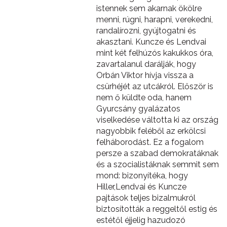
istennek sem akarnak ökölre
menni, rúgni, harapni, verekedni,
randalírozni, gyújtogatni és
akasztani. Kuncze és Lendvai
mint két felhúzós kakukkos óra,
zavartalanul darálják, hogy
Orbán Viktor hívja vissza a
csürhéjét az utcákról. Először is
nem ő küldte oda, hanem
Gyurcsány gyalázatos
viselkedése váltotta ki az ország
nagyobbik feléből az erkölcsi
felháborodást. Ez a fogalom
persze a szabad demokratáknak
és a szocialistáknak semmit sem
mond: bizonyítéka, hogy
Hiller,Lendvai és Kuncze
pajtások teljes bizalmukról
biztosították a reggeltől estig és
estétől éjjelig hazudozó