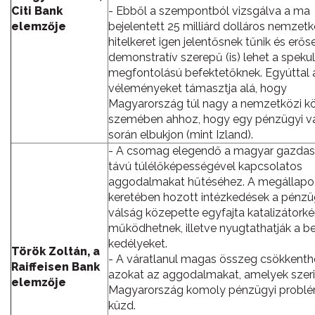
Citi Bank
- Ebből a szempontból vizsgálva a ma
elemzője
bejelentett 25 milliárd dolláros nemzetk
hitelkeret igen jelentősnek tűnik és erős
demonstratív szerepű (is) lehet a spekul
megfontolású befektetőknek. Egyúttal
véleményeket támasztja alá, hogy
Magyarország túl nagy a nemzetközi k
szemében ahhoz, hogy egy pénzügyi v
során elbukjon (mint Izland).
- A csomag elegendő a magyar gazdas
távú túlélőképességével kapcsolatos
aggodalmakat hűtéséhez. A megállap
keretében hozott intézkedések a pénzü
válság közepette egyfajta katalizátorké
működhetnek, illetve nyugtathatják a be
kedélyeket.
Török Zoltán, a
- A váratlanul magas összeg csökkenth
Raiffeisen Bank
azokat az aggodalmakat, amelyek szeri
elemzője
Magyarország komoly pénzügyi problé
küzd.