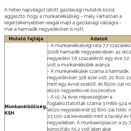
A héten napvilágot látott gazdasági mutatók közül
aggasztó, hogy a munkanélküliség – mely várhatóan a
legérzékenyebben reagál majd a gazdasági válságra -
már a harmadik negyedévben is nőtt.
Mutató fajtája
Adatok
- A munkanélküliségi ráta 7,7 százalékr
2008 harmadik negyedévében, az elő
negyedévi 7,6 százalékról; egy éve 7,2
volt a munkanélküliek aránya.
- A munkanélküliek száma a harmadik
negyedévben 328 ezer volt, 20 800-za
mint egy évvel ezelőtt, és 8500-zal nő
előző negyedévvel összevetve.
- A 15-74 éves népességben a
foglalkoztatottak száma 3 millió 924 e
Munkanélküliség,
előző negyedévinél 55 800-zal több, v
KSH
23 100-zal kevesebb mint a tavalyi év
negyedében. A munkaerőpiacon a 15-7
korosztály 55,2 volt jelen akár