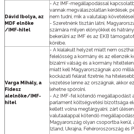
- Az IMF-megállapodással kapcsolat
vannak megválaszolatlan kérdések, p
Dávid Ibolya, az
nem tudni, mik a valutalap követelései
MDF elnöke
- Szeretnénk tisztán látni, Magyarors
/IMF-hitel
számára milyen előnyökkel és hátrányo
bekerülni az IMF és az EKB támogatot
körébe.
- A kialakult helyzet miatt nem oszth
felelősség a kormány és az ellenzék k
bizalmi válság és a kormány hiteltele
miatt kell Magyarországnak 400 milliár
kockázati felárat fizetnie, ha hiteleseb
Varga Mihály, a
vezetése lenne az országnak, akkor e
Fidesz
lehetne spórolni.
alelnöke/IMF-
- Az IMF-fel kötendő megállapodást 
hitel
parlament költségvetési bizottsága el
kellett volna megtárgyalni, zárt ülésen
valutaalappal kötendő megállapodás
Magyarország olyan csoportba kerül, 
Izland, Ukrajna, Fehéroroszország és 