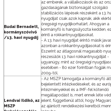
az emberek, a vállalkozások és az or
gazdaságának biztonságát szolgáló
stabilizációs lépések részeként a 13. h
nyugdíjat csak azok kapnák, akik elért
öregségi nyugdíjkorhatárt. Ahogyan a
Budai Bernadett,
kormányfő is hangsúlyozta kedden, e
kormányszóvivő
érinti a rokkantnyugdíjasokat.
/13. havi nyugdíj
- A 13. havi nyugdíjat érintő másik java
azonban a rokkantnyugdíjasokat is érin
Eszerint az átlagosnál magasabb nyu
részesülők 13. havi rokkantnyugdíját -
ugyanúgy, mint az öregségi nyugdíjas
esetében - 80 ezer forintban fogják m
2009-től.
- Az MSZP támogatja a kormányfő ált
bejelentett intézkedéseket, és az euró
intézményekkel és a IMF-fel kötendő
megállapodást is, mert ennek léte vé
Lendvai Ildikó, az
jelent, függetlenül attól, hogy Magya
MSZP
az ajánlott rendelkezési keretből men