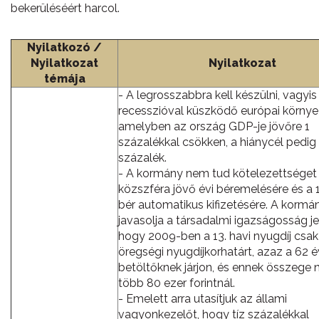
bekerüléséért harcol.
Nyilatkozó /
Nyilatkozat
Nyilatkozat
témája
- A legrosszabbra kell készülni, vagyi
recesszióval küszködő európai környe
amelyben az ország GDP-je jövőre 1
százalékkal csökken, a hiánycél pedig 
százalék.
- A kormány nem tud kötelezettséget v
közszféra jövő évi béremelésére és a 1
bér automatikus kifizetésére. A kormán
javasolja a társadalmi igazságosság j
hogy 2009-ben a 13. havi nyugdíj csak
öregségi nyugdíjkorhatárt, azaz a 62 é
betöltőknek járjon, és ennek összege 
több 80 ezer forintnál.
- Emelett arra utasítjuk az állami
vagyonkezelőt, hogy tíz százalékkal