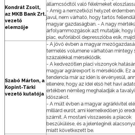
államcsődtől való félelmeket eloszlass
Kondrát Zsolt,
- Amíg a nemzetközi helyzet érdembe
az MKB Bank Zrt.
javul, nem várható, hogy tartós fellendü
vezető
magyar gazdaságban. - A nagy mérték
elemzője
árfolyammozgások azt mutatják, hogy 
piac, eufóriából depresszióba esik, majd
- A jövő évben a magyar mezőgazdasá
termelés volumene várhatóan mintegy 
százalékkal mérséklődik.
- A kedvezőtlen piaci viszonyok hatásár
magyar agrárexport is mérséklődik. Ez a
tendencia már az idén is érvényesül, an
Szabó Márton, a
ellenére, hogy az idei első hét havi adat
Kopint-Tárki
értékben némileg meghaladják a tavaly
vezető kutatója
időszakot.
- A múlt évben a magyar agrárkivitel elé
milliárd eurót, ami kiemelkedően jó er
számít. A mostani visszaesés a piacok
beszűkülése, és a jelenleginél alacsony
miatt következett be.