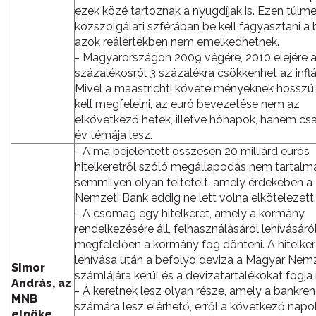
ezek közé tartoznak a nyugdíjak is. Ezen túlm
közszolgálati szférában be kell fagyasztani a 
azok reálértékben nem emelkedhetnek.
- Magyarországon 2009 végére, 2010 elejére a
százalékosról 3 százalékra csökkenhet az inflá
Mivel a maastrichti követelményeknek hosszú
kell megfelelni, az euró bevezetése nem az
elkövetkező hetek, illetve hónapok, hanem csa
év témája lesz.
- A ma bejelentett összesen 20 milliárd eurós
hitelkeretről szóló megállapodás nem tartalm
semmilyen olyan feltételt, amely érdekében 
Nemzeti Bank eddig ne lett volna elkötelezett.
- A csomag egy hitelkeret, amely a kormány
rendelkezésére áll, felhasználásáról lehívásáró
megfelelően a kormány fog dönteni. A hitelker
lehívása után a befolyó deviza a Magyar Nem
Simor
számlájára kerül és a devizatartalékokat fogja 
András, az
- A keretnek lesz olyan része, amely a bankre
MNB
számára lesz elérhető, erről a következő nap
elnöke