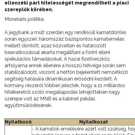
ellenzéki párt hitelességét megrendítheti a piaci
szereplők körében.
Monetáris politika
A jegybank a múlt szerdán egy rendkívüli kamatdöntés
során egyszeri, háromszáz bázispontos kamatemelés
mellett döntött, azaz közvetlen és határozott
beavatkozással akarta megállítani a forint elleni
spekulációs támadásokat. A hazai fizetőeszköz
árfolyama ennek ellenére a hosszú hétvége során sem
stabilizálódott, viszont a hétfőn bejelentett nemzetközi
segítség hatására dinamikusan erősödni kezdett. A
kormány részéről többen jelezték, hogy a 21 milliárdos
hitelkeretről szóló megállapodás létrejöttében nagy
szerepe volt az MNB és a kabinet példás
együttműködésének.
Nyilatkozó
Nyilatkozat
- A kamatok emelésére azért volt szükség, ho