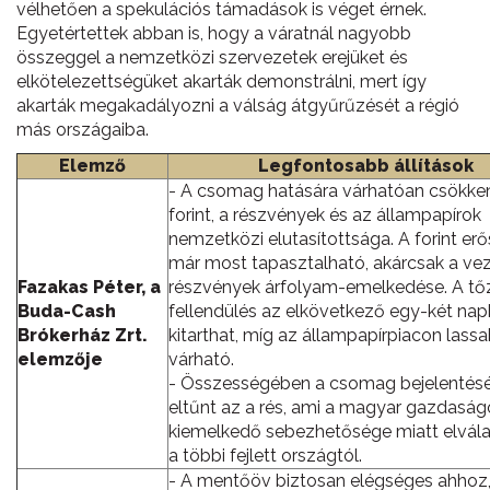
vélhetően a spekulációs támadások is véget érnek.
Egyetértettek abban is, hogy a váratnál nagyobb
összeggel a nemzetközi szervezetek erejüket és
elkötelezettségüket akarták demonstrálni, mert így
akarták megakadályozni a válság átgyűrűzését a régió
más országaiba.
Elemző
Legfontosabb állítások
- A csomag hatására várhatóan csökke
forint, a részvények és az állampapírok
nemzetközi elutasítottsága. A forint er
már most tapasztalható, akárcsak a ve
Fazakas Péter, a
részvények árfolyam-emelkedése. A tő
Buda-Cash
fellendülés az elkövetkező egy-két na
Brókerház Zrt.
kitarthat, míg az állampapírpiacon lass
elemzője
várható.
- Összességében a csomag bejelentés
eltűnt az a rés, ami a magyar gazdaság
kiemelkedő sebezhetősége miatt elvála
a többi fejlett országtól.
- A mentőöv biztosan elégséges ahhoz