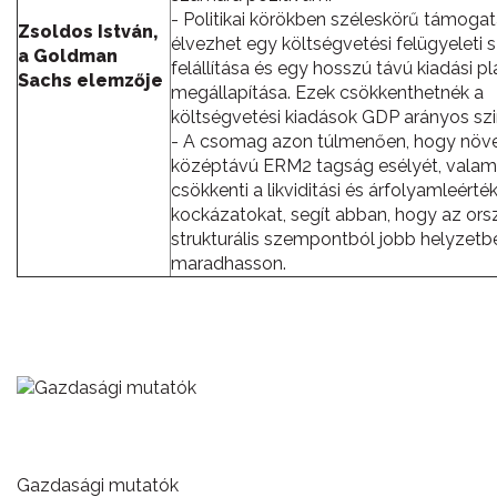
- Politikai körökben széleskörű támogat
Zsoldos István,
élvezhet egy költségvetési felügyeleti 
a Goldman
felállítása és egy hosszú távú kiadási p
Sachs elemzője
megállapítása. Ezek csökkenthetnék a
költségvetési kiadások GDP arányos szin
- A csomag azon túlmenően, hogy növe
középtávú ERM2 tagság esélyét, valam
csökkenti a likviditási és árfolyamleérté
kockázatokat, segít abban, hogy az ors
strukturális szempontból jobb helyzetb
maradhasson.
Gazdasági mutatók