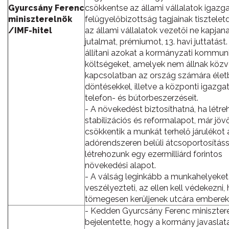
Gyurcsány Ferenc
csökkentse az állami vállalatok igazga
miniszterelnök
felügyelőbizottság tagjainak tiszteletdí
/IMF-hitel
az állami vállalatok vezetői ne kapjan
jutalmat, prémiumot, 13. havi juttatást.
állítani azokat a kormányzati kommun
költségeket, amelyek nem állnak közv
kapcsolatban az ország számára éle
döntésekkel, illetve a központi igazga
telefon- és bútorbeszerzéseit.
- A növekedést biztosíthatná, ha létr
stabilizációs és reformalapot, már jöv
csökkentik a munkát terhelő járulékot 
adórendszeren belüli átcsoportosításs
létrehozunk egy ezermilliárd forintos
növekedési alapot.
- A válság leginkább a munkahelyeket
veszélyezteti, az ellen kell védekezni,
tömegesen kerüljenek utcára emberek
- Kedden Gyurcsány Ferenc miniszter
bejelentette, hogy a kormány javaslata