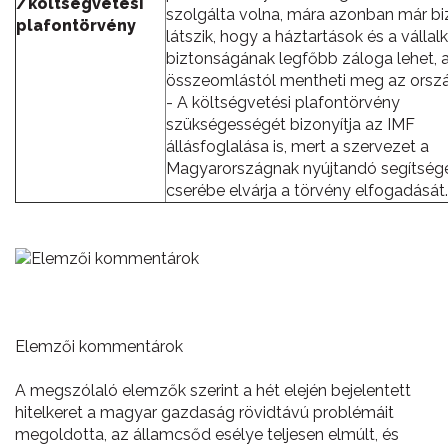
/költségvetési
szolgálta volna, mára azonban már bi
plafontörvény
látszik, hogy a háztartások és a válla
biztonságának legfőbb záloga lehet, 
összeomlástól mentheti meg az orszá
- A költségvetési plafontörvény
szükségességét bizonyítja az IMF
állásfoglalása is, mert a szervezet a
Magyarországnak nyújtandó segítségé
cserébe elvárja a törvény elfogadását.
Elemzői kommentárok
A megszólaló elemzők szerint a hét elején bejelentett
hitelkeret a magyar gazdaság rövidtávú problémáit
megoldotta, az államcsőd esélye teljesen elmúlt, és