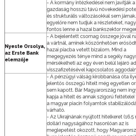
- A kormány intézkedései nem javítják a
gazdaság hosszú távú növekedési poten
és strukturális változásokkal sem járnak
egyelőre nem tudjuk a részleteket, nag
fontos lenne a hazai bankszektor meger
- A bejelentett csomag összege jóval 
a vártnál, aminek köszönhetően erősöd
Nyeste Orsolya,
hazai piacba vetett bizalom. Mind a
az Erste Bank
megegyezés ténye mind a segély nagy
elemzője
mérsékelheti az egy éven belül lejáró 
visszafizetésével kapcsolatos aggodal
- A pénzügyi válság kirobbanása óta ily
jelentős összegű hitelt még egyetlen o
sem kapott. Bár Magyarország nem ing
kapja a hitelt és annak szigorú feltételei
a magyar piacin folyamtok stabilizálód
várható.
- Az Ukrajnának nyújtott hitelkeret (16.5 
dollár) nagyságához hasonlóan az is
meglepetést okozott, hogy Magyarors