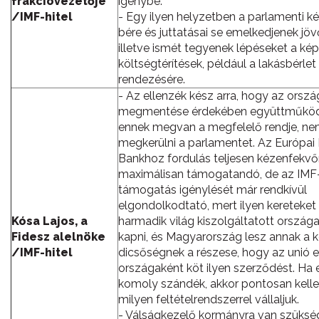
frakcióvezetője
igénybe.
/IMF-hitel
- Egy ilyen helyzetben a parlamenti k
bére és juttatásai se emelkedjenek jöv
illetve ismét tegyenek lépéseket a kép
költségtérítések, például a lakásbérle
rendezésére.
- Az ellenzék kész arra, hogy az orszá
megmentése érdekében együttműköd
ennek megvan a megfelelő rendje, ne
megkerülni a parlamentet. Az Európai
Bankhoz fordulás teljesen kézenfekvő
maximálisan támogatandó, de az IMF
támogatás igénylését már rendkívül
elgondolkodtató, mert ilyen kereteket
Kósa Lajos, a
harmadik világ kiszolgáltatott országa
Fidesz alelnöke
kapni, és Magyarország lesz annak a 
/IMF-hitel
dicsőségnek a részese, hogy az unió e
országaként köt ilyen szerződést. Ha 
komoly szándék, akkor pontosan kelle
milyen feltételrendszerrel vállaljuk.
- Válságkezelő kormányra van szükség