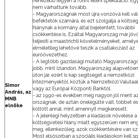
nehezebb legyen a forint elleni spekuláció. E
nem várhattunk tovább.
- Magyarországnak most újra vonzóvá kell vál
befektetők számára, és ezt szolgálja a költsé
hiánynak a kormány által bejelentett, további
csökkentése is. Ezáltal Magyarország már jöv
teljesíti a maastrichti követelményeket, amely
elméletileg lehetővé teszik a csatlakozást az
euróövezethez.
- A legtöbb gazdasági mutató Magyarországo
jobb, mint Izlandon. Magyarország alapvetően
úton jár, ezért is kap segítséget a nemzetközi
intézményektől, köztük a Nemzetközi Valutaa
Simor
vagy az Európai Központi Banktól.
András, az
- az 1990-es években még nagyon jól ment a
MNB
országnak, de aztán önelégülté vált, többet é
elnöke
költött annál, mint amennyit megkeresett.
- A jelenlegi helyzetben a kiadások növelése 
költségvetési hiány miatt egyszerűen nem e
meg, ellenkezőleg, azok csökkentésére van sz
Most elsősorban a szociális kiadásokon kell sp