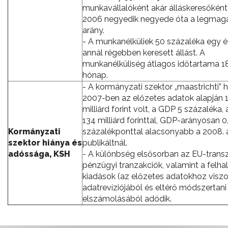
munkavállalóként akár álláskeresőként
2006 negyedik negyede óta a legmag
arány.
- A munkanélküliek 50 százaléka egy 
annál régebben keresett állást. A
munkanélküliség átlagos időtartama 1
hónap.
- A kormányzati szektor „maastrichti” 
2007-ben az előzetes adatok alapján 
milliárd forint volt, a GDP 5 százaléka, 
134 milliárd forinttal, GDP-arányosan 0
Kormányzati
százalékponttal alacsonyabb a 2008. á
szektor hiánya és
publikáltnál.
adóssága, KSH
- A különbség elsősorban az EU-transz
pénzügyi tranzakciók, valamint a felh
kiadások (az előzetes adatokhoz viszo
adatrevíziójából és eltérő módszertani
elszámolásából adódik.