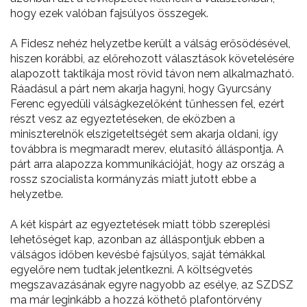
hogy ezek valóban fajsúlyos összegek.
A Fidesz nehéz helyzetbe került a válság erősödésével,
hiszen korábbi, az előrehozott választások követelésére
alapozott taktikája most rövid távon nem alkalmazható.
Ráadásul a párt nem akarja hagyni, hogy Gyurcsány
Ferenc egyedüli válságkezelőként tűnhessen fel, ezért
részt vesz az egyeztetéseken, de eközben a
miniszterelnök elszigeteltségét sem akarja oldani, így
továbbra is megmaradt merev, elutasító álláspontja. A
párt arra alapozza kommunikációját, hogy az ország a
rossz szocialista kormányzás miatt jutott ebbe a
helyzetbe.
A két kispárt az egyeztetések miatt több szereplési
lehetőséget kap, azonban az álláspontjuk ebben a
válságos időben kevésbé fajsúlyos, saját témákkal
egyelőre nem tudtak jelentkezni. A költségvetés
megszavazásának egyre nagyobb az esélye, az SZDSZ
ma már leginkább a hozzá köthető plafontörvény