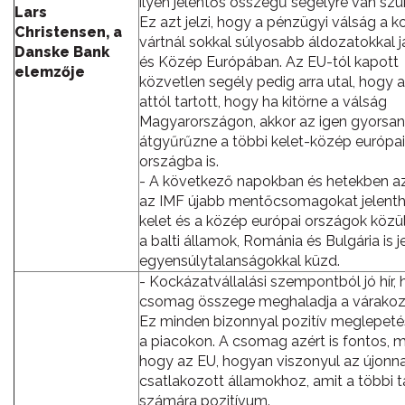
ilyen jelentős összegű segélyre van szü
Lars
Ez azt jelzi, hogy a pénzügyi válság a 
Christensen, a
vártnál sokkal súlyosabb áldozatokkal j
Danske Bank
és Közép Európában. Az EU-tól kapott
elemzője
közvetlen segély pedig arra utal, hogy 
attól tartott, hogy ha kitörne a válság
Magyarországon, akkor az igen gyorsan
átgyűrűzne a többi kelet-közép európai
országba is.
- A következő napokban és hetekben a
az IMF újabb mentőcsomagokat jelenthe
kelet és a közép európai országok közü
a balti államok, Románia és Bulgária is j
egyensúlytalanságokkal küzd.
- Kockázatvállalási szempontból jó hír,
csomag összege meghaladja a várakoz
Ez minden bizonnyal pozitív meglepeté
a piacokon. A csomag azért is fontos, mer
hogy az EU, hogyan viszonyul az újonn
csatlakozott államokhoz, amit a többi 
számára pozitívum.