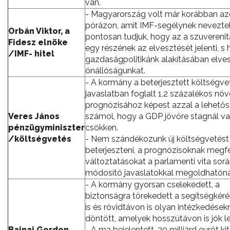
van.
- Magyarország volt már korábban az
pórázon, amit IMF-segélynek neveztek
Orbán Viktor, a
pontosan tudjuk, hogy az a szuvereni
Fidesz elnöke
egy részének az elvesztését jelenti, s
/IMF- hitel
gazdaságpolitikánk alakításában elves
önállóságunkat.
- A kormány a beterjesztett költségve
javaslatban foglalt 1,2 százalékos nö
prognózisához képest azzal a lehetős
Veres János
számol, hogy a GDP jövőre stagnál v
pénzügyminiszter
csökken.
/költségvetés
- Nem szándékozunk új költségvetést
beterjeszteni, a prognózisoknak megf
változtatásokat a parlamenti vita sor
módosító javaslatokkal megoldhatónak
- A kormány gyorsan cselekedett, a
biztonságra törekedett a segítségkér
is és rövidtávon is olyan intézkedésekr
döntött, amelyek hosszútávon is jók l
Bajnai Gordon,
- A ma bejelentett, 20 milliárd eurót ki