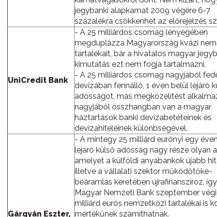
jegybanki alapkamat 2009 végére 6-7
százalékra csökkenhet az előrejelzés sze
- A 25 milliárdos csomag lényegében
megduplázza Magyarország kvázi nem
tartalékait, bár a hivatalos magyar jegy
kimutatás ezt nem fogja tartalmazni.
- A 25 milliárdos csomag nagyjából fede
UniCredit Bank
devizában fennálló, 1 éven belül lejáró k
adósságot, más megközelítést alkalma
nagyjából összhangban van a magyar
háztartások banki devizabetéteinek és
devizahiteleinek különbségével.
- A mintegy 25 milliárd eurónyi egy éven
lejáró külső adósság nagy része olyan 
amelyet a külföldi anyabankok újabb hit
illetve a vállalati szektor működőtőke-
beáramlás keretében újrafinanszíroz, így
Magyar Nemzeti Bank szeptember végi 
milliárd eurós nemzetközi tartalékai is 
Gárgyán Eszter,
mértékűnek számíthatnak.