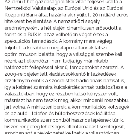
Az elmúlt hét gazdaságpolitikai vitáit teljesen uralta a
Nemzetközi Valutaalap, az Európai Unió és az Európai
Központi Bank által hazánknak nyújtott 20 milliárd eurós
hitelkeret bejelentése. A nemzetközi segély
eredményeként a hét elején dinamikusan erősödött a
forint és a BUX is, azaz vélhetően véget értek a
spekulációs támadások. A kormány mára végleg
túljutott a korábban megalapozatlannak látszó
optimizmuson: belátta, hogy a válsággal szembe kell
nézni, azt elkendőzni nem tudja, így már inkább
határozott fellépéssel akar új támogatókat szerezni. A
2009-re bejelentett kiadáscsökkentő intézkedések
érzékenyen érintik a szocialisták tradicionális bázisát is,
így a kabinet számára kulcskérdés annak tudatosítása a
választókban, hogy ez részben külső kényszer volt,
másrészt ha nem teszik meg, akkor mindenki rosszabbul
járt volna. A miniszteri bérek, a kommunikációs költségek
és az autó-, telefon és bútorbeszerzések leállítása
kommunikációs szempontból hasznos lépésnek tűnik,
hiszen rengeteg lehetséges ellentámadást semlegesít,
azonban azt a tévképzetet kelthetik a választókban,