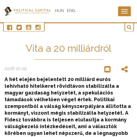
HUN
ENG
Togg
navig
Vita a 20 milliárdról
2008-10-29
A hét elején bejelentett 20 milliárd eurós
lehívható hitelkeret rövidtávon stabilizálta a
magyar gazdaság helyzetét, a spekulációs
támadások vélhetően véget értek. Politikai
szempontból a válság kényszerpályára állította a
kormányt, viszont mégis stabilizálta helyzetét. A
Fidesz továbbra is teljesen elutasítja a kormány
válságkezelő intézkedéseit, ami a választók
körében ugyan lehet népszerű, de a legnagyobb