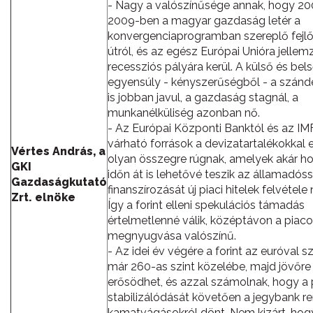
- Nagy a valószínűsége annak, hogy 2
2009-ben a magyar gazdaság letér a
konvergenciaprogramban szereplő fejlő
útról, és az egész Európai Unióra jellem
recessziós pályára kerül. A külső és bel
egyensúly - kényszerűségből - a szánd
is jobban javul, a gazdaság stagnál, a
munkanélküliség azonban nő.
- Az Európai Központi Banktól és az IM
várható források a devizatartalékokkal 
Vértes András, a
olyan összegre rúgnak, amelyek akár h
GKI
időn át is lehetővé teszik az államadós
Gazdaságkutató
finanszírozását új piaci hitelek felvétele n
Zrt. elnöke
Így a forint elleni spekulációs támadás
értelmetlenné válik, középtávon a piac
megnyugvása valószínű.
- Az idei év végére a forint az euróval
már 260-as szint közelébe, majd jövőre 
erősödhet, és azzal számolnak, hogy a
stabilizálódását követően a jegybank re
kamatvágásokról dönt. Nem kizárt, hog