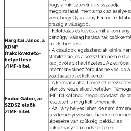
hogy a miniszterelnök visszaadja
megbízatását, mert annak az esélye s
zéró, hogy Gyurcsány Ferenccel kilába
ország a válságból.
- Féloldalas és kevés, amit a kormány
pénzügyi válság hatásainak csökkent
Hargitai János, a
érdekében tesz.
KDNP
- A családok, egzisztenciák kárára ne
frakcióvezető-
stabilizáció, és a közszféra nem éli tú
helyettese
kap jövőre 13 havi fizetést. Az európai
/IMF-hitel
intézményekhez fordulás helyes, de a
valutaalapot el kell kerülni.
- A kormány által tervezett intézkedé
jelentős része elkerülhetetlen. Támoga
IMF-fel kötendő megállapodást, de a
Fodor Gábor, az
részleteit is meg kell ismernünk.
SZDSZ elnök
- Az irány helyes lehet, de nem átmene
/IMF-hitel
kezdeményezésekre, hanem reformér
lépésekre van szükség, például az
önkormányzati rendszer terén.