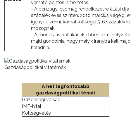
várható pontos ismertetés.
- A pénzügyi csomag rendelkezésre állási díja 
százalék éves szinten. 2010 március végéig le
igénybe venni, kamatköltségei 5-6 százalék k
mozognak.
- A monetáris politikának ebben az új helyzetbe
majd gondolnia, hogy melyik irányba kell majd
haladnia.
Gazdaságpolitikai vitatémák
A hét legfontosabb
gazdaságpolitikai témái
Gazdasági válság
IMF-hitel
Költségvetés