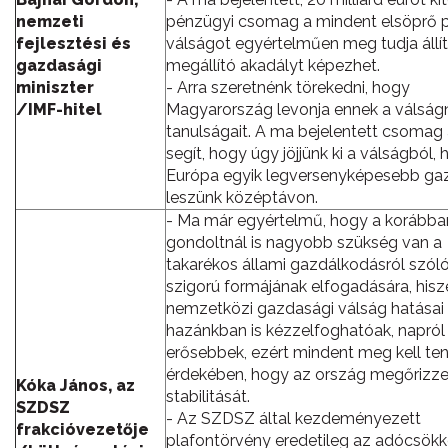
nemzeti
pénzügyi csomag a mindent elsöprő 
fejlesztési és
válságot egyértelműen meg tudja állít
gazdasági
megállító akadályt képezhet.
miniszter
- Arra szeretnénk törekedni, hogy
/IMF-hitel
Magyarország levonja ennek a válság
tanulságait. A ma bejelentett csomag
segít, hogy úgy jöjjünk ki a válságból,
Európa egyik legversenyképesebb g
leszünk középtávon.
- Ma már egyértelmű, hogy a korábba
gondoltnál is nagyobb szükség van a
takarékos állami gazdálkodásról szól
szigorú formájának elfogadására, hisz
nemzetközi gazdasági válság hatásai
hazánkban is kézzelfoghatóak, napról
erősebbek, ezért mindent meg kell te
érdekében, hogy az ország megőrizz
Kóka János, az
stabilitását.
SZDSZ
- Az SZDSZ által kezdeményezett
frakcióvezetője
plafontörvény eredetileg az adócsökk