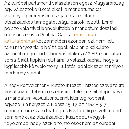
Az európai parlamenti választáson egész Magyarország
egy választókerületet alkot, a mandátumokat
viszonylag arányosan osztják el a legalább
ötszázalékos támogatottságú pártok között. Ennél
persze valamivel bonyolultabb a mandátumkiosztási
mechanizmus, a Political Capital
mandátum
kalkulátorának
köszönhetően azonban ezt nem kell
tanulmányoznia: a beírt tippek alapján a kalkulátor
azonnal megmondja, hogyan alakul a 22 EP-mandátum
sorsa. Saját tippjein felül arra is választ kaphat, hogy a
legfrissebb közvélemény-kutatási adatok szerint milyen
eredmény várható.
A négy közvélemény-kutató intézet - biztos szavazókra
vonatkozó - februári és márciusi felméréseit alapul véve,
a mandátum kalkulátor szerint jelenleg roppant
egyszerű a helyzet: a Fidesz 15-17, az MSZP 5-7
mandátumra számíthat, rajtuk kívül pedig egyetlen párt
sem érné el az ötszázalékos küszöböt. (Vegyük
figyelembe, hogy ezek a felmérések nem az európai