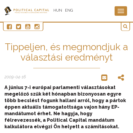
HUN
ENG
Togg
navig
Tippeljen, és megmondjuk a
választási eredményt
2009-04-16
A június 7-i európai parlamenti választásokat
megelőző szűk két hónapban bizonyosan egyre
több becslést fogunk hallani arról, hogy a pártok
éppen aktuális támogatottsága vajon hány EP-
mandátumot érhet. Ne hagyja, hogy
félrevezessék, a Political Capital mandátum
kalkulátora elvégzi Ön helyett a számításokat.