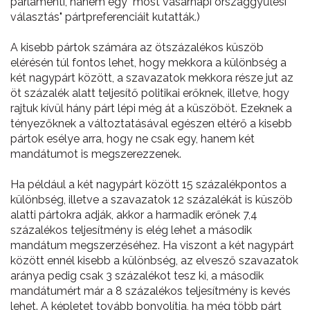
parlamenti, hanem egy "most vasárnapi országgyűlési
választás" pártpreferenciáit kutatták.)
A kisebb pártok számára az ötszázalékos küszöb
elérésén túl fontos lehet, hogy mekkora a különbség a
két nagypárt között, a szavazatok mekkora része jut az
öt százalék alatt teljesítő politikai erőknek, illetve, hogy
rajtuk kívül hány párt lépi még át a küszöböt. Ezeknek a
tényezőknek a változtatásával egészen eltérő a kisebb
pártok esélye arra, hogy ne csak egy, hanem két
mandátumot is megszerezzenek.
Ha például a két nagypárt között 15 százalékpontos a
különbség, illetve a szavazatok 12 százalékát is küszöb
alatti pártokra adják, akkor a harmadik erőnek 7,4
százalékos teljesítmény is elég lehet a második
mandátum megszerzéséhez. Ha viszont a két nagypárt
között ennél kisebb a különbség, az elvesző szavazatok
aránya pedig csak 3 százalékot tesz ki, a második
mandátumért már a 8 százalékos teljesítmény is kevés
lehet. A képletet tovább bonyolítja, ha még több párt