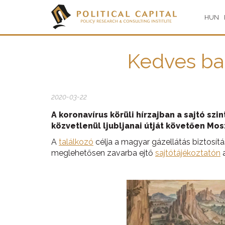
HUN
Kedves bar
2020-03-22
A koronavírus körüli hírzajban a sajtó szi
közvetlenül ljubljanai útját követően Mos
A
találkozó
célja a magyar gázellátás biztosítás
meglehetősen zavarba ejtő
sajtótájékoztatón
a