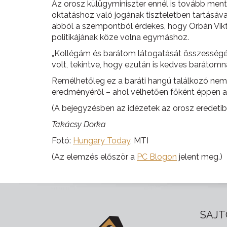
Az orosz külügyminiszter ennél is tovább ment,
oktatáshoz való jogának tiszteletben tartásáv
abból a szempontból érdekes, hogy Orbán Vik
politikájának köze volna egymáshoz.
„Kollégám és barátom látogatását összességéb
volt, tekintve, hogy ezután is kedves barátomn
Remélhetőleg ez a baráti hangú találkozó nem 
eredményéről – ahol vélhetően főként éppen a L
(A bejegyzésben az idézetek az orosz eredetib
Takácsy Dorka
Fotó:
Hungary Today
, MTI
(Az elemzés először a
PC Blogon
jelent meg.)
SAJT