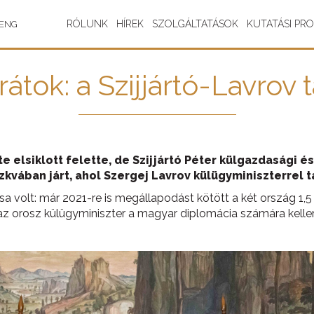
RÓLUNK
HÍREK
SZOLGÁLTATÁSOK
KUTATÁSI PR
ENG
átok: a Szijjártó-Lavrov t
nte elsiklott felette, de Szijjártó Péter külgazdasági 
zkvában járt, ahol Szergej Lavrov külügyminiszterrel t
a volt: már 2021-re is megállapodást kötött a két ország 1,5 
z orosz külügyminiszter a magyar diplomácia számára kelleme