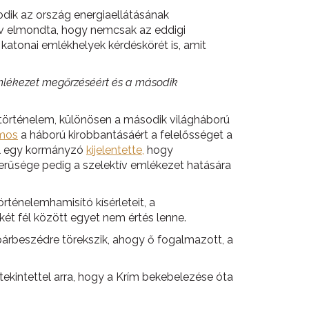
dik az ország energiaellátásának
rov elmondta, hogy nemcsak az eddigi
katonai emlékhelyek kérdéskörét is, amit
emlékezet megőrzéséért és a második
 történelem, különösen a második világháború
amos
a háború kirobbantásáért a felelősséget a
ul egy kormányzó
kijelentette,
hogy
erűsége pedig a szelektív emlékezet hatására
rténelemhamisító kísérleteit, a
két fél között egyet nem értés lenne.
árbeszédre törekszik, ahogy ő fogalmazott, a
tekintettel arra, hogy a Krím bekebelezése óta