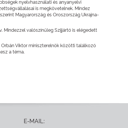
sebbségek nyelvhasználati és anyanyelvi
zettségvállalásai is megkövetelnek. Mindez
szerint Magyarország és Oroszország Ukrajna-
Mindezzel valószínűleg Szijjártó is elégedett
Orbán Viktor miniszterelnök közötti találkozó
lesz a téma.
E-MAIL: