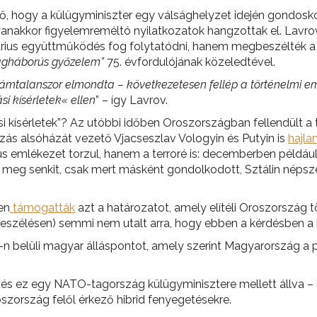
, hogy a külügyminiszter egy válsághelyzet idején gondosko
 ugyanakkor figyelemreméltó nyilatkozatok hangzottak el. Lav
tárius együttműködés fog folytatódni, hanem megbeszélték a 
ágháborús győzelem”
75. évfordulójának közeledtével.
 számtalanszor elmondta – következetesen fellép a történelmi 
i kísérletek« ellen
” – így Lavrov.
i kísérletek”? Az utóbbi időben Oroszországban fellendült a
ás alsóházát vezető Vjacseszlav Vologyin és Putyin is
hajl
ús emlékezet torzul, hanem a terroré is: decemberben példá
meg senkit, csak mert másként gondolkodott, Sztálin népsz
en
támogatták
azt a határozatot, amely elítéli Oroszország tö
gbeszélésen) semmi nem utalt arra, hogy ebben a kérdésben a 
n belüli magyar álláspontot, amely szerint Magyarország a p
ntés ez egy NATO-tagország külügyminisztere mellett állva – 
zország felől érkező hibrid fenyegetésekre.