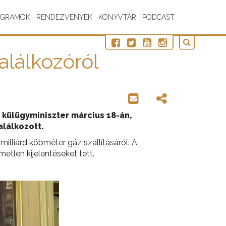
OGRAMOK
RENDEZVÉNYEK
KÖNYVTÁR
PODCAST
alálkozóról
és külügyminiszter március 18-án,
alálkozott.
milliárd köbméter gáz szállításáról. A
tlen kijelentéseket tett.