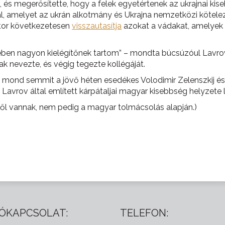
 és megerősítette, hogy a felek egyetértenek az ukrajnai ki
al, amelyet az ukrán alkotmány és Ukrajna nemzetközi kötele
tor következetesen
visszautasítja
azokat a vádakat, amelyek 
en nagyon kielégítőnek tartom” – mondta búcsúzóul Lavrov. 
ak nevezte, és végig tegezte kollégáját.
mond semmit a jövő héten esedékes Volodimir Zelenszkij és 
avrov által említett kárpátaljai magyar kisebbség helyzete 
ől vannak, nem pedig a magyar tolmácsolás alapján.)
ÓKAPCSOLAT:
TELEFON: