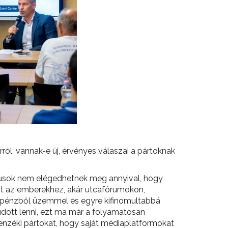
rról, vannak-e új, érvényes válaszai a pártoknak
tikusok nem elégedhetnek meg annyival, hogy
got az emberekhez, akár utcafórumokon,
 pénzből üzemmel és egyre kifinomultabbá
udott lenni, ezt ma már a folyamatosan
lenzéki pártokat, hogy saját médiaplatformokat