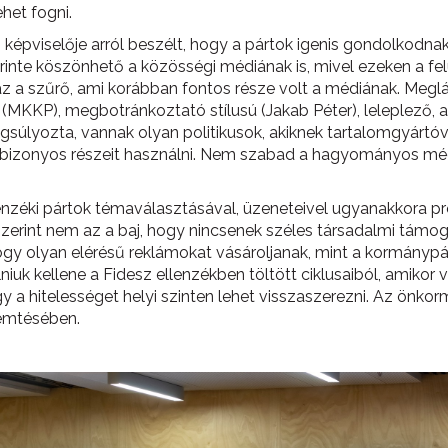
ehet fogni.
pviselője arról beszélt, hogy a pártok igenis gondolkodnak
zerinte köszönhető a közösségi médiának is, mivel ezeken a f
az a szűrő, ami korábban fontos része volt a médiának. Meglá
s (MKKP), megbotránkoztató stílusú (Jakab Péter), leleplező
lyozta, vannak olyan politikusok, akiknek tartalomgyártóvá k
a bizonyos részeit használni. Nem szabad a hagyományos médi
enzéki pártok témaválasztásával, üzeneteivel ugyanakkora pr
zerint nem az a baj, hogy nincsenek széles társadalmi támog
y olyan elérésű reklámokat vásároljanak, mint a kormánypárt. 
niuk kellene a Fidesz ellenzékben töltött ciklusaiból, amikor 
 a hitelességet helyi szinten lehet visszaszerezni. Az önkor
remtésében.