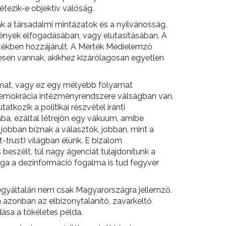
étezik-e objektív valóság.
 a társadalmi mintázatok és a nyilvánosság,
 tények elfogadásában, vagy elutasításában. A
tékben hozzájárult. A Mérték Médielemző
sen vannak, akikhez kizárólagosan egyetlen
dalmat, vagy ez egy mélyebb folyamat
is demokrácia intézményrendszere válságban van.
tkozik a politikai részvétel iránti
ba, ezáltal létrejön egy vákuum, amibe
 jobban bíznak a választók, jobban, mint a
trust) világban élünk. E bizalom
beszélt, túl nagy ágenciát tulajdonítunk a
maga a dezinformáció fogalma is tud fegyver
 egyáltalán nem csak Magyarországra jellemző.
n azonban az elbizonytalanító, zavarkeltő
ása a tökéletes példa.