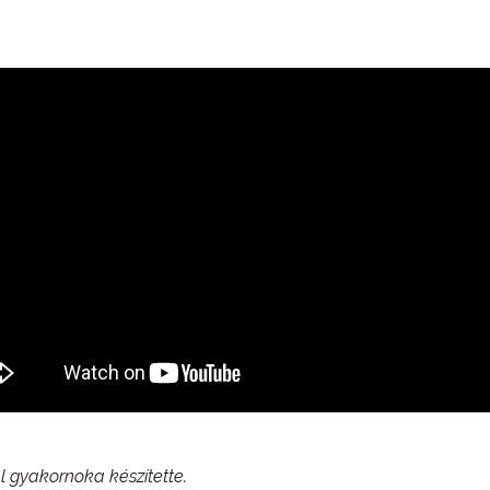
al gyakornoka készítette.