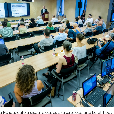
 a PC igazgatója újságírókkal és szakértőkkel járta körül, ho