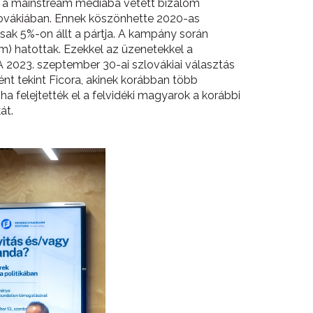
ony a mainstream médiába vetett bizalom
zlovákiában. Ennek köszönhette 2020-as
ak 5%-on állt a pártja. A kampány során
m) hatottak. Ezekkel az üzenetekkel a
A 2023. szeptember 30-ai szlovákiai választás
nt tekint Ficora, akinek korábban több
a felejtették el a felvidéki magyarok a korábbi
át.