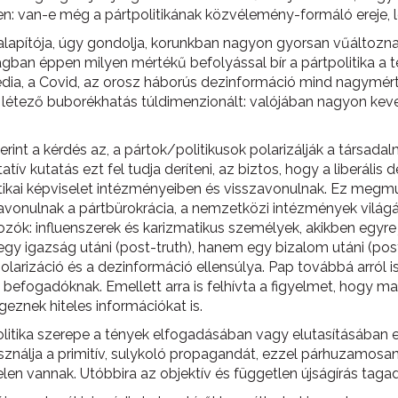
en: van-e még a pártpolitikának közvélemény-formáló ereje, l
apítója, úgy gondolja, korunkban nagyon gyorsan vűáltoznak
zágban éppen milyen mértékű befolyással bír a pártpolitika a
dia, a Covid, az orosz háborús dezinformáció mind nagymér
létező buborékhatás túldimenzionált: valójában nagyon keve
erint a kérdés az, a pártok/politikusok polarizálják a társa
ív kutatás ezt fel tudja deríteni, az biztos, hogy a liberál
itikai képviselet intézményeiben és visszavonulnak. Ez megmuta
avonulnak a pártbürokrácia, a nemzetközi intézmények világá
lkozók: influenszerek és karizmatikus személyek, akikben egyre
igazság utáni (post-truth), hanem egy bizalom utáni (post-
arizáció és a dezinformáció ellensúlya. Pap továbbá arról is 
 befogadóknak. Emellett arra is felhívta a figyelmet, hogy 
geznek hiteles információkat is.
tpolitika szerepe a tények elfogadásában vagy elutasításában
sználja a primitív, sulykoló propagandát, ezzel párhuzamosa
en vannak. Utóbbira az objektív és független újságírás tagad