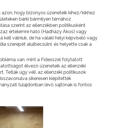
 azon, hogy bizonyos üzeneteik kihez/kikhez
elületeken bárki bármilyen témához
tása szerint az ellenzékben politikusként
, azaz értelemre ható (Hadházy Ákos) vagy
ell válniuk, de ha valaki helyi képviselő vagy
a szerepét alulbecsülni, és helyette csak a
obléma van, mint a Fidesszel folytatott
atottságot élvező üzeneteik az ellenzéki
Tetlák úgy véli, az ellenzéki politikusok
visszavonulva sikeresen kiépítették
mányzati tulajdonban lévő sajtónak is fontos