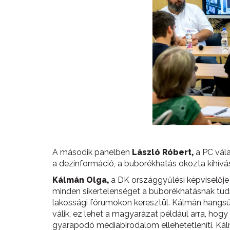
A második panelben
László Róbert,
a PC vála
a dezinformáció, a buborékhatás okozta kihívá
Kálmán
Olga,
a DK országgyűlési képviselője 
minden sikertelenséget a buborékhatásnak tudn
lakossági fórumokon keresztül. Kálmán hangs
válik, ez lehet a magyarázat például arra, ho
gyarapodó médiabirodalom ellehetetleníti. Kál