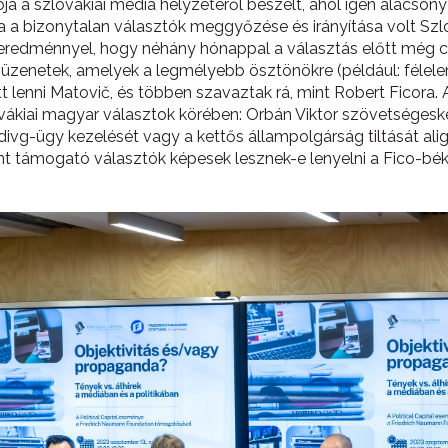
ója a szlovákiai média helyzetéről beszélt, ahol igen alacs
lja a bizonytalan választók meggyőzése és irányítása volt S
 eredménnyel, hogy néhány hónappal a választás előtt még cs
 üzenetek, amelyek a legmélyebb ösztönökre (például: félele
 lenni Matovič, és többen szavaztak rá, mint Robert Ficora. 
vákiai magyar választok körében: Orbán Viktor szövetségeské
ivg-ügy kezelését vagy a kettős állampolgárság tiltását aligh
nt támogató választók képesek lesznek-e lenyelni a Fico-bék