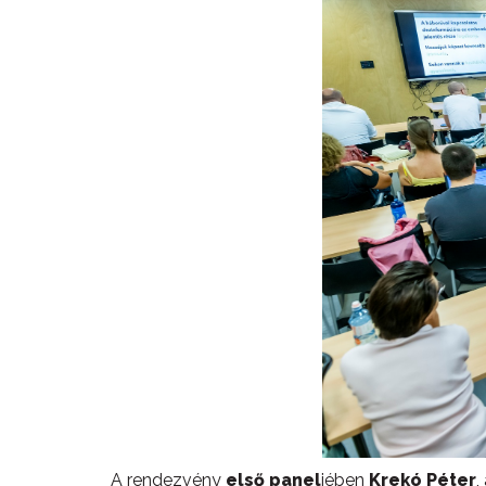
A rendezvény
első panel
jében
Krekó Péter
,