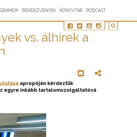
OGRAMOK
RENDEZVÉNYEK
KÖNYVTÁR
PODCAST
ek vs. álhírek a
n
utatása
apropóján kérdeztük
az egyre inkább tartalomszolgáltatóvá