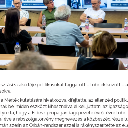
sztási szakértője politikusokat faggatott – többek között – a
sokra.
a Mérték kutatására hivatkozva kifejtette, az ellenzéki poli
ak be, miden eszközt kihasználva el kell juttatni az igazsá
úlyozta, hogy a Fidesz propagandagépezete évről évre több
gy 5 éve a rabszolgatörvény megnevezés a közbeszéd része t
mán szerin az Orbán-rendszer ezzel is rákényszerítette az el