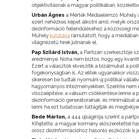
objektivitásnak a magyar politikában, közéletb
Urbán Ágnes
a Mérték Médiaelemző Műhely al
ezért nehézkes képet alkotni arról, melyik ors
dezinformáció fellendüléséhez a közösségi mé
Műhely
kutatása
rámutatott, hogy a médiában 
világnézetű hírek jutnának el.
Pap Szilárd István,
a Partizán szerkesztője sz
eredménye. Noha nem biztos, hogy egy kvantitat
Ezért a választók elveszítik a bizalmukat a pol
fogékonyságban is. Az elitek ugyanakkor vissz
sikeresen be tudtak nyomulni új politikai válla
hagyományos intézményekben. Szerinte nem egy 
visszaépítése, a vákuum csökkentése lenne a pol
dezinformáció generátorainak, és minimálisat a
lenni, ha ezt tudatosan túltágítják és megbélye
Bede Márton,
a 444 újságírója szerint a pár
Kifejtette, a magyar kormány előszeretettel ha
orosz dezinformációhoz hasonló eszközök is jel