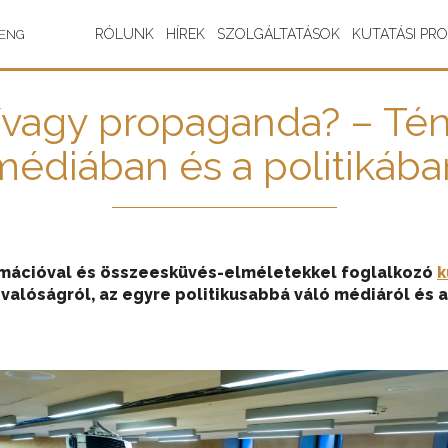
RÓLUNK
HÍREK
SZOLGÁLTATÁSOK
KUTATÁSI PR
ENG
/vagy propaganda? – Tény
médiában és a politikába
formációval és összeesküvés-elméletekkel foglalkozó
k
valóságról, az egyre politikusabbá váló médiáról és 