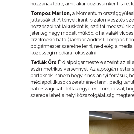
hozzanak létre, amit akár pozitívumként is fel l
Tompos Márton,
a Momentum országgyűlési ké
juttassák el. A tények iránti bizalomvesztés s
hozzászólhat laikusként is, ezáltal megszűnik 
jelenleg négy modell működik: ha valaki vicce
érzelmekre ható (Jámbor András). Tompos hangsú
polgármester szeretne lenni, neki elég a médi
közösségi médiára fókuszálni.
Tetlák Örs
Érd alpolgármestere szerint az ell
aszimmetrikus versennyel. Az alpolgármester s
pártoknak, hanem hogy nincs annyi forrásuk, hog
médiapolitikusok szeretnének lenni, pedig tanul
hátországukat. Tetlák egyetért Tompossal, hogy
szerepe lehet a helyi közszolgálatiság megte