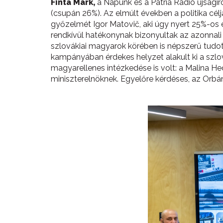
Finta Márk,
a Napunk és a Pátria Rádió újságír
(csupán 26%). Az elmúlt években a politika cé
győzelmét Igor Matovič, aki úgy nyert 25%-os
rendkívül hatékonynak bizonyultak az azonnali
szlovákiai magyarok körében is népszerű tudott
kampányában érdekes helyzet alakult ki a szlo
magyarellenes intézkedése is volt: a Malina Hed
miniszterelnöknek. Egyelőre kérdéses, az Orbá