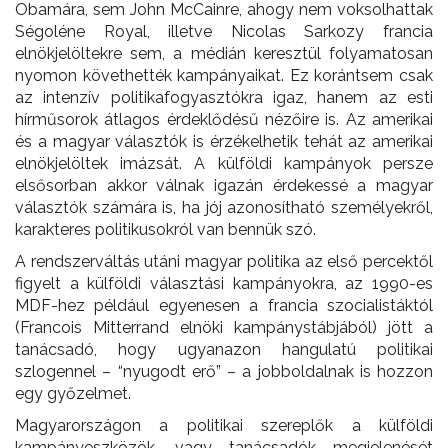
Obamára, sem John McCainre, ahogy nem voksolhattak
Ségoléne Royal, illetve Nicolas Sarkozy francia
elnökjelöltekre sem, a médián keresztül folyamatosan
nyomon követhették kampányaikat. Ez korántsem csak
az intenzív politikafogyasztókra igaz, hanem az esti
hírműsorok átlagos érdeklődésű nézőire is. Az amerikai
és a magyar választók is érzékelhetik tehát az amerikai
elnökjelöltek imázsát. A külföldi kampányok persze
elsősorban akkor válnak igazán érdekessé a magyar
választók számára is, ha jój azonosítható személyekről,
karakteres politikusokról van bennük szó.
A rendszerváltás utáni magyar politika az első percektől
figyelt a külföldi választási kampányokra, az 1990-es
MDF-hez például egyenesen a francia szocialistáktól
(Francois Mitterrand elnöki kampánystábjából) jött a
tanácsadó, hogy ugyanazon hangulatú politikai
szlogennel – “nyugodt erő” – a jobboldalnak is hozzon
egy győzelmet.
Magyarországon a politikai szereplők a külföldi
kampányeszközök, vagy tanácsadók megjelenését