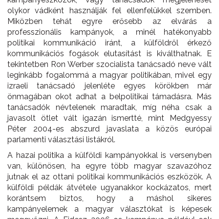
olykor vádként használják fel ellenfelükkel szemben.
Miközben tehát egyre erősebb az elvárás a
professzionális kampányok, a minél hatékonyabb
politikai kommunikáció iránt, a külföldről érkező
kommunikációs fogások elutasítást is kiválthatnak. E
tekintetben Ron Werber szocialista tanácsadó neve vált
leginkább fogalommá a magyar politikában, mivel egy
izraeli tanácsadó jelenléte egyes körökben már
önmagában okot adhat a belpolitikai támadásra. Más
tanácsadók névtelenek maradtak, míg néha csak a
javasolt ötlet vált igazán ismertté, mint Medgyessy
Péter 2004-es abszurd javaslata a közös európai
parlamenti választási listákról.
A hazai politika a külföldi kampányokkal is versenyben
van, különösen, ha egyre több magyar szavazóhoz
jutnak el az ottani politikai kommunikációs eszközök. A
külföldi példák átvétele ugyanakkor kockázatos, mert
korántsem biztos, hogy a máshol sikeres
kampányelemek a magyar választókat is képesek