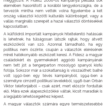
meggyőzni. A Fidesz 2006-os kampánya például sok
elemében hasonlított a korábbi lengyelországira, de a
tervezők mintha nem vették volna figyelembe a két
ország választói közötti kulturális különbséget, vagy a
vallás marginális szerepét a hazai választói döntésekkel
kapcsolatban.
A külföldről importált kampányok hiteltelenítő hatásúak
is lehetnek, ha túlságosan látszik rajtuk, hogy átvett
eszközökről van szó. Azonnal támadható, ha egy
politikus nem őszinte, csupán a választók elérésének
minél hatékonyabb eszközeit keresi. A Fidesz a magyar
családokért és gyermekekért aggódó kampányának
nem tett jót a tengerparton mosolygó spanyol kisfiú
fotója. Sokszor már a szokatlanság is visszaüthet: balhé
volt 1990-ben egy tévés kampányból, 1994-ben a
személyre címzett politikusi levelekből, 1998-ban Orbán
Viktor telefonjaiból – csak azért, mert először fordultak
elő. Mára ezek alapeszközökké váltak, kicsit maradiak is
a legújabb lehetőségekhez képest.
A magyar választók számára egyre természetesebbé