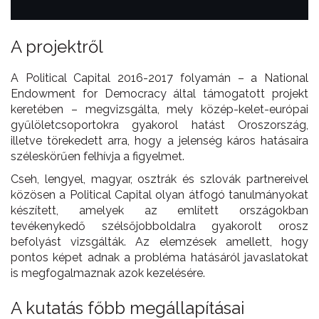
A projektről
A Political Capital 2016-2017 folyamán – a National
Endowment for Democracy által támogatott projekt
keretében – megvizsgálta, mely közép-kelet-európai
gyűlöletcsoportokra gyakorol hatást Oroszország,
illetve törekedett arra, hogy a jelenség káros hatásaira
széleskörűen felhívja a figyelmet.
Cseh, lengyel, magyar, osztrák és szlovák partnereivel
közösen a Political Capital olyan átfogó tanulmányokat
készített, amelyek az említett országokban
tevékenykedő szélsőjobboldalra gyakorolt orosz
befolyást vizsgálták. Az elemzések amellett, hogy
pontos képet adnak a probléma hatásáról javaslatokat
is megfogalmaznak azok kezelésére.
A kutatás főbb megállapításai