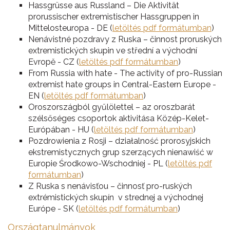
Hassgrüsse aus Russland – Die Aktivität
prorussischer extremistischer Hassgruppen in
Mittelosteuropa - DE (
letöltés pdf formátumban
)
Nenávistné pozdravy z Ruska – činnost proruských
extremistických skupin ve střední a východní
Evropě - CZ (
letöltés pdf formátumban
)
From Russia with hate - The activity of pro-Russian
extremist hate groups in Central-Eastern Europe -
EN (
letöltés pdf formátumban
)
Oroszországból gyűlölettel – az oroszbarát
szélsőséges csoportok aktivitása Közép-Kelet-
Európában - HU (
letöltés pdf formátumban
)
Pozdrowienia z Rosji – działalność prorosyjskich
ekstremistycznych grup szerzących nienawiść w
Europie Środkowo-Wschodniej - PL (
letöltés pdf
formátumban
)
Z Ruska s nenávisťou – činnosť pro-ruských
extrémistických skupín v strednej a východnej
Európe - SK (
letöltés pdf formátumban
)
Országtanulmányok