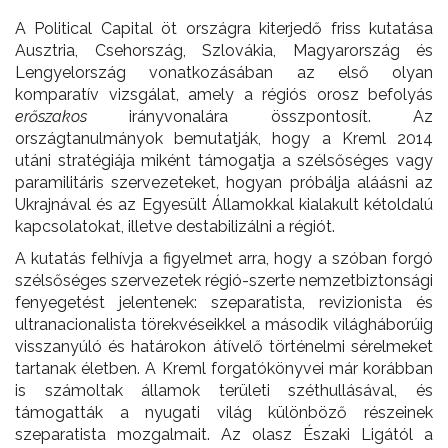
A Political Capital öt országra kiterjedő friss kutatása
Ausztria, Csehország, Szlovákia, Magyarország és
Lengyelország vonatkozásában az első olyan
komparatív vizsgálat, amely a régiós orosz befolyás
erőszakos
irányvonalára összpontosít. Az
országtanulmányok bemutatják, hogy a Kreml 2014
utáni stratégiája miként támogatja a szélsőséges vagy
paramilitáris szervezeteket, hogyan próbálja aláásni az
Ukrajnával és az Egyesült Államokkal kialakult kétoldalú
kapcsolatokat, illetve destabilizálni a régiót.
A kutatás felhívja a figyelmet arra, hogy a szóban forgó
szélsőséges szervezetek régió-szerte nemzetbiztonsági
fenyegetést jelentenek: szeparatista, revizionista és
ultranacionalista törekvéseikkel a második világháborúig
visszanyúló és határokon átívelő történelmi sérelmeket
tartanak életben. A Kreml forgatókönyvei már korábban
is számoltak államok területi széthullásával, és
támogatták a nyugati világ különböző részeinek
szeparatista mozgalmait. Az olasz Északi Ligától a