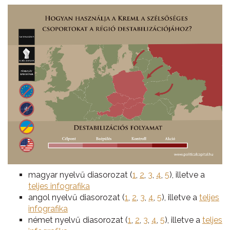
magyar nyelvű diasorozat (
1
,
2
,
3
,
4
,
5
), illetve a
teljes infografika
angol nyelvű diasorozat (
1
,
2
,
3
,
4
,
5
), illetve a
teljes
infografika
német nyelvű diasorozat (
1
,
2
,
3
,
4
,
5
), illetve a
teljes