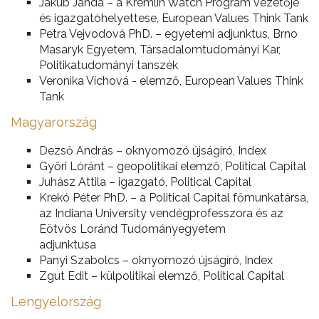
Jakub Janda – a Kremlin Watch Program vezetője
és igazgatóhelyettese, European Values Think Tank
Petra Vejvodová PhD. – egyetemi adjunktus, Brno
Masaryk Egyetem, Társadalomtudományi Kar,
Politikatudományi tanszék
Veronika Víchová - elemző, European Values Think
Tank
Magyarország
Dezső András – oknyomozó újságíró, Index
Győri Lóránt – geopolitikai elemző, Political Capital
Juhász Attila – igazgató, Political Capital
Krekó Péter PhD. – a Political Capital főmunkatársa,
az Indiana University vendégprofesszora és az
Eötvös Loránd Tudományegyetem
adjunktusa
Panyi Szabolcs – oknyomozó újságíró, Index
Zgut Edit – külpolitikai elemző, Political Capital
Lengyelország