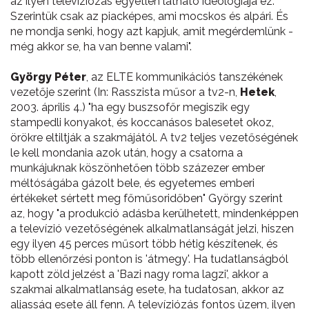
az ilyen televíziózás egyetlen látható ideológiája ez.
Szerintük csak az piacképes, ami mocskos és alpári. És
ne mondja senki, hogy azt kapjuk, amit megérdemlünk -
még akkor se, ha van benne valami".
György Péter
, az ELTE kommunikációs tanszékének
vezetője szerint (In: Rasszista műsor a tv2-n,
Hetek
,
2003. április 4.) "ha egy buszsofőr megiszik egy
stampedli konyakot, és koccanásos balesetet okoz,
örökre eltiltják a szakmájától. A tv2 teljes vezetőségének
le kell mondania azok után, hogy a csatorna a
munkájuknak köszönhetően több százezer ember
méltóságába gázolt bele, és egyetemes emberi
értékeket sértett meg főműsoridőben" György szerint
az, hogy "a produkció adásba kerülhetett, mindenképpen
a televízió vezetőségének alkalmatlanságát jelzi, hiszen
egy ilyen 45 perces műsort több hétig készítenek, és
több ellenőrzési ponton is 'átmegy'. Ha tudatlanságból
kapott zöld jelzést a 'Bazi nagy roma lagzi', akkor a
szakmai alkalmatlanság esete, ha tudatosan, akkor az
aljasság esete áll fenn. A televíziózás fontos üzem, ilyen