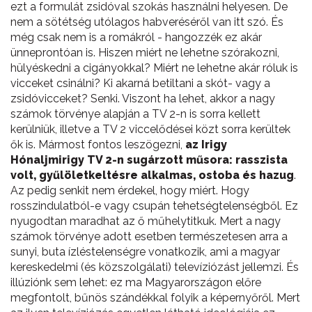
ezt a formulát zsidóval szokás használni helyesen. De
nem a sötétség utólagos habveréséről van itt szó. És
még csak nem is a romákról - hangozzék ez akár
ünneprontóan is. Hiszen miért ne lehetne szórakozni,
hülyéskedni a cigányokkal? Miért ne lehetne akár róluk is
vicceket csinálni? Ki akarná betiltani a skót- vagy a
zsidóvicceket? Senki. Viszont ha lehet, akkor a nagy
számok törvénye alapján a TV 2-n is sorra kellett
kerülniük, illetve a TV 2 viccelődései közt sorra kerültek
ők is. Mármost fontos leszögezni,
az Irigy
Hónaljmirigy TV 2-n sugárzott műsora: rasszista
volt, gyűlöletkeltésre alkalmas, ostoba és hazug
.
Az pedig senkit nem érdekel, hogy miért. Hogy
rosszindulatból-e vagy csupán tehetségtelenségből. Ez
nyugodtan maradhat az ő műhelytitkuk. Mert a nagy
számok törvénye adott esetben természetesen arra a
sunyi, buta ízléstelenségre vonatkozik, ami a magyar
kereskedelmi (és közszolgálati) televíziózást jellemzi. És
illúziónk sem lehet: ez ma Magyarországon előre
megfontolt, bűnös szándékkal folyik a képernyőről. Mert