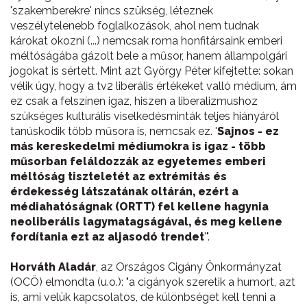
'szakemberekre' nincs szükség, léteznek
veszélytelenebb foglalkozások, ahol nem tudnak
károkat okozni (...) nemcsak roma honfitársaink emberi
méltóságába gázolt bele a műsor, hanem állampolgári
jogokat is sértett. Mint azt György Péter kifejtette: sokan
vélik úgy, hogy a tv2 liberális értékeket valló médium, ám
ez csak a felszínen igaz, hiszen a liberalizmushoz
szükséges kulturális viselkedésminták teljes hiányáról
tanúskodik több műsora is, nemcsak ez. '
Sajnos - ez
más kereskedelmi médiumokra is igaz - több
műsorban feláldozzák az egyetemes emberi
méltóság tiszteletét az extrémitás és
érdekesség látszatának oltárán, ezért a
médiahatóságnak (ORTT) fel kellene hagynia
neoliberális lagymatagságával, és meg kellene
fordítania ezt az aljasodó trendet
'".
Horváth Aladár
, az Országos Cigány Önkormányzat
(OCÖ) elmondta (u.o.): "a cigányok szeretik a humort, azt
is, ami velük kapcsolatos, de különbséget kell tenni a