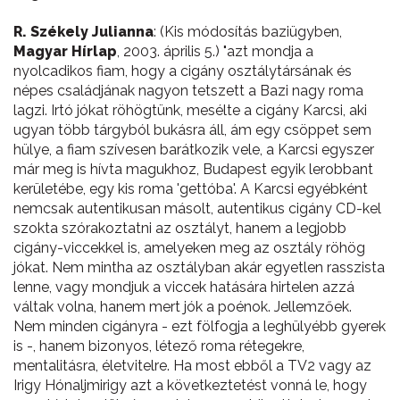
R. Székely Julianna
: (Kis módosítás baziügyben,
Magyar Hírlap
, 2003. április 5.) "azt mondja a
nyolcadikos fiam, hogy a cigány osztálytársának és
népes családjának nagyon tetszett a Bazi nagy roma
lagzi. Irtó jókat röhögtünk, mesélte a cigány Karcsi, aki
ugyan több tárgyból bukásra áll, ám egy csöppet sem
hülye, a fiam szívesen barátkozik vele, a Karcsi egyszer
már meg is hívta magukhoz, Budapest egyik lerobbant
kerületébe, egy kis roma 'gettóba'. A Karcsi egyébként
nemcsak autentikusan másolt, autentikus cigány CD-kel
szokta szórakoztatni az osztályt, hanem a legjobb
cigány-viccekkel is, amelyeken meg az osztály röhög
jókat. Nem mintha az osztályban akár egyetlen rasszista
lenne, vagy mondjuk a viccek hatására hirtelen azzá
váltak volna, hanem mert jók a poénok. Jellemzőek.
Nem minden cigányra - ezt fölfogja a leghülyébb gyerek
is -, hanem bizonyos, létező roma rétegekre,
mentalitásra, életvitelre. Ha most ebből a TV2 vagy az
Irigy Hónaljmirigy azt a következtetést vonná le, hogy