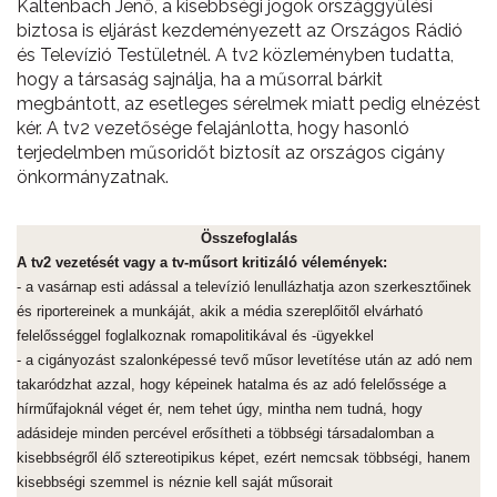
Kaltenbach Jenő, a kisebbségi jogok országgyűlési
biztosa is eljárást kezdeményezett az Országos Rádió
és Televízió Testületnél. A tv2 közleményben tudatta,
hogy a társaság sajnálja, ha a műsorral bárkit
megbántott, az esetleges sérelmek miatt pedig elnézést
kér. A tv2 vezetősége felajánlotta, hogy hasonló
terjedelmben műsoridőt biztosít az országos cigány
önkormányzatnak.
Összefoglalás
A tv2 vezetését vagy a tv-műsort kritizáló vélemények:
- a vasárnap esti adással a televízió lenullázhatja azon szerkesztőinek
és riportereinek a munkáját, akik a média szereplőitől elvárható
felelősséggel foglalkoznak romapolitikával és -ügyekkel
- a cigányozást szalonképessé tevő műsor levetítése után az adó nem
takaródzhat azzal, hogy képeinek hatalma és az adó felelőssége a
hírműfajoknál véget ér, nem tehet úgy, mintha nem tudná, hogy
adásideje minden percével erősítheti a többségi társadalomban a
kisebbségről élő sztereotipikus képet, ezért nemcsak többségi, hanem
kisebbségi szemmel is néznie kell saját műsorait