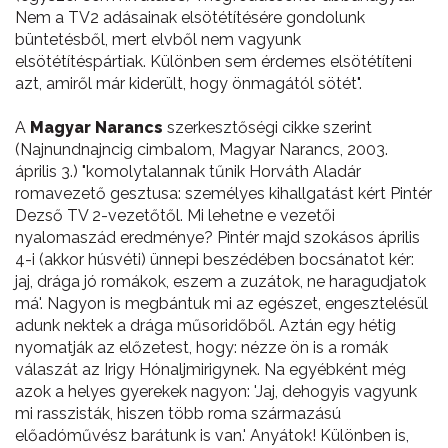
Nem a TV2 adásainak elsötétítésére gondolunk
büntetésből, mert elvből nem vagyunk
elsötétítéspártiak. Különben sem érdemes elsötétíteni
azt, amiről már kiderült, hogy önmagától sötét".
A
Magyar Narancs
szerkesztőségi cikke szerint
(Najnundnajncig cimbalom, Magyar Narancs, 2003.
április 3.) "komolytalannak tűnik Horváth Aladár
romavezető gesztusa: személyes kihallgatást kért Pintér
Dezső TV 2-vezetőtől. Mi lehetne e vezetői
nyalomaszád eredménye? Pintér majd szokásos április
4-i (akkor húsvéti) ünnepi beszédében bocsánatot kér:
jaj, drága jó romákok, eszem a zuzátok, ne haragudjatok
má'. Nagyon is megbántuk mi az egészet, engesztelésül
adunk nektek a drága műsoridőből. Aztán egy hétig
nyomatják az előzetest, hogy: nézze ön is a romák
válaszát az Irigy Hónaljmirigynek. Na egyébként még
azok a helyes gyerekek nagyon: 'Jaj, dehogyis vagyunk
mi rasszisták, hiszen több roma származású
előadóművész barátunk is van.' Anyátok! Különben is,