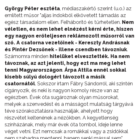
György Péter esztéta
, médiaszakértő szerint (u.o.) az
említett műsor "aljas indokból elkövetett támadás az
egész társadalom ellen. Felháborító és tűrhetetlen.
Nem
véletlen, és nem lehet elnézést kérni érte, hiszen
egy nagyon erőteljesen reklámozott műsorról van
szó. A csatorna vezetőinek - Kereszty Andrásnak
és Pintér Dezsőnek - illene csendben távozniuk
.
Számomra minden
hitelüket elvesztették. Ha nem
távoznak, az azt jelenti, hogy ezt ma meg lehet
tenni Magyarországon
.
Árpa Attila ennél sokkal
kisebb súlyú dologért távozott a másik
csatornától
. Sokszor írtam Fábry Sándorról, aki szintén
cigányozik, és neki is nagyon komoly része van az
egészben. Évek óta sugároznak olyan műsorokat,
melyek a szenvedést és a másságot mulatság tárgyává
téve szórakoztatásra használják, ahelyett hogy
részvétet keltenének a nézőkben. A kegyetlenség
színházának, mely már évek óta tombol, ideje lenne
véget vetni. Ezt nemcsak a romákkal vagy a zsidókkal
nem szabadna megtenni, hanem senki mással sem".