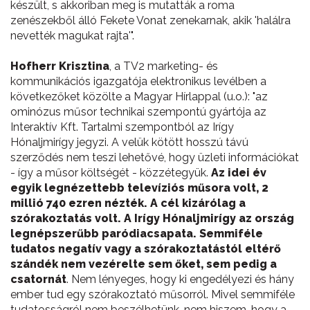
készült, s akkoriban meg is mutatták a roma
zenészekből álló Fekete Vonat zenekarnak, akik 'halálra
nevették magukat rajta'".
Hofherr Krisztina
, a TV2 marketing- és
kommunikációs igazgatója elektronikus levélben a
következőket közölte a Magyar Hírlappal (u.o.): "az
ominózus műsor technikai szempontú gyártója az
Interaktív Kft. Tartalmi szempontból az Irígy
Hónaljmirígy jegyzi. A velük kötött hosszú távú
szerződés nem teszi lehetővé, hogy üzleti információkat
- így a műsor költségét - közzétegyük.
Az idei év
egyik legnézettebb televíziós műsora volt, 2
millió 740 ezren nézték. A cél kizárólag a
szórakoztatás volt. A Irígy Hónaljmirígy az ország
legnépszerűbb paródiacsapata. Semmiféle
tudatos negatív vagy a szórakoztatástól eltérő
szándék nem vezérelte sem őket, sem pedig a
csatornát
. Nem lényeges, hogy ki engedélyezi és hány
ember tud egy szórakoztató műsorról. Mivel semmiféle
tudatosságról nem beszélhetünk, nem hiszem, hogy a