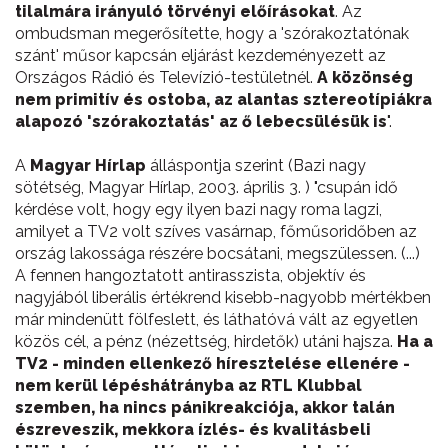
tilalmára irányuló törvényi előírásokat
. Az
ombudsman megerősítette, hogy a 'szórakoztatónak
szánt' műsor kapcsán eljárást kezdeményezett az
Országos Rádió és Televízió-testületnél.
A közönség
nem primitív és ostoba, az alantas sztereotípiákra
alapozó 'szórakoztatás' az ő lebecsülésük is
".
A
Magyar Hírlap
álláspontja szerint (Bazi nagy
sötétség, Magyar Hírlap, 2003. április 3. ) "csupán idő
kérdése volt, hogy egy ilyen bazi nagy roma lagzi,
amilyet a TV2 volt szíves vasárnap, főműsoridőben az
ország lakossága részére bocsátani, megszülessen. (...)
A fennen hangoztatott antirasszista, objektív és
nagyjából liberális értékrend kisebb-nagyobb mértékben
már mindenütt fölfeslett, és láthatóvá vált az egyetlen
közös cél, a pénz (nézettség, hirdetők) utáni hajsza.
Ha a
TV2 - minden ellenkező híresztelése ellenére -
nem kerül lépéshátrányba az RTL Klubbal
szemben, ha nincs pánikreakciója, akkor talán
észreveszik, mekkora ízlés- és kvalitásbeli