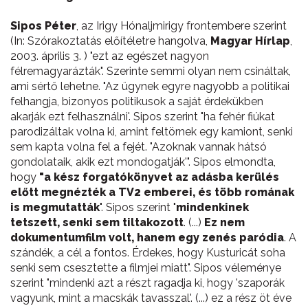
Sipos Péter
, az Irigy Hónaljmirigy frontembere szerint
(In: Szórakoztatás előítéletre hangolva,
Magyar Hírlap
,
2003. április 3. ) "ezt az egészet nagyon
félremagyarázták". Szerinte semmi olyan nem csináltak,
ami sértő lehetne. "Az ügynek egyre nagyobb a politikai
felhangja, bizonyos politikusok a saját érdekükben
akarják ezt felhasználni'. Sipos szerint "ha fehér fiúkat
parodizáltak volna ki, amint feltörnek egy kamiont, senki
sem kapta volna fel a fejét. "Azoknak vannak hátsó
gondolataik, akik ezt mondogatják'". Sipos elmondta,
hogy
"a kész forgatókönyvet az adásba kerülés
előtt megnézték a TV2 emberei, és több romának
is megmutatták
". Sipos szerint "
mindenkinek
tetszett, senki sem tiltakozott
. (...)
Ez nem
dokumentumfilm volt, hanem egy zenés paródia
. A
szándék, a cél a fontos. Érdekes, hogy Kusturicát soha
senki sem csesztette a filmjei miatt". Sipos véleménye
szerint "mindenki azt a részt ragadja ki, hogy 'szaporák
vagyunk, mint a macskák tavasszal'. (...) ez a rész öt éve