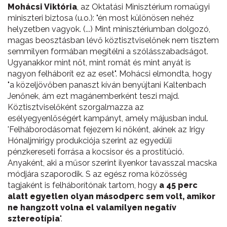
Mohácsi Viktória
, az Oktatási Minisztérium romaügyi
miniszteri biztosa (u.o.): "én most különösen nehéz
helyzetben vagyok. (...) Mint minisztériumban dolgozó,
magas beosztásban lévő köztisztviselőnek nem tisztem
semmilyen formában megítélni a szólásszabadságot.
Ugyanakkor mint nőt, mint romát és mint anyát is
nagyon felháborít ez az eset". Mohácsi elmondta, hogy
"a közeljövőben panaszt kíván benyújtani Kaltenbach
Jenőnek, ám ezt magánemberként teszi majd.
Köztisztviselőként szorgalmazza az
esélyegyenlőségért kampányt, amely májusban indul.
'Felháborodásomat fejezem ki nőként, akinek az Irigy
Hónaljmirigy produkciója szerint az egyedüli
pénzkereseti forrása a kocsisor és a prostitúció.
Anyaként, aki a műsor szerint ilyenkor tavasszal macska
módjára szaporodik. S az egész roma közösség
tagjaként is felháborítónak tartom, hogy
a 45 perc
alatt egyetlen olyan másodperc sem volt, amikor
ne hangzott volna el valamilyen negatív
sztereotípia
".