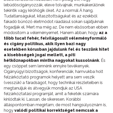
lebüdöscigányozzák, eleve tolvajnak, munkakerülőnek
tekintik vagy kiröhögik őket. Az a normál Á hang.
Tudatlanságukat, kitaszítottságukat és az ezekből
fakadó bűnöző életmódot ráadásul sokan sajátjuknak
fogadják el. Mert ma még az. De nem elsősorban ebben
módosítom a véleményemet. Hanem abban, hogy
az a
több tucat fehér, felvilágosult véleményformáló
és cigány politikus, akik ilyen bazi nagy
esetekben kórusban jajdulunk fel és teszünk hitet
a kisebbségek jogai mellett, a piti
hétköznapokban mintha nagyokat kussolnánk
. És
egy csöppet sem lennénk ennyire tevékenyek.
Cigányügyi bizottságok, konferenciák, hamvukba holt
felzárkóztató programok helyett arra sem veszik
(vesszük) a fáradságot, hogy technikai részleteiben is
megtanuljuk és átvegyük mondjuk az USA
felzárkóztatási programját, amit a feketék számára
kínlódtak ki. Lassan, de sikeresen. Korábbi
álláspontomban megírtam, de most hangsúlyoznám is,
hogy
valódi politikai korrektséget nemcsak a