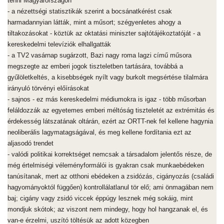
tenni Magyarországon
- a nézettségi statisztikák szerint a bocsánatkérést csak
harmadannyian látták, mint a műsort; szégyenletes ahogy a
tiltakozásokat - köztük az oktatási miniszter sajtótájékoztatóját - a
kereskedelmi televíziók elhallgatták
- a TV2 vasárnap sugárzott, Bazi nagy roma lagzi című műsora
megszegte az emberi jogok tiszteletben tartására, továbbá a
gyűlöletkeltés, a kisebbségek nyílt vagy burkolt megsértése tilalmára
irányuló törvényi előírásokat
- sajnos - ez más kereskedelmi médiumokra is igaz - több műsorban
feláldozzák az egyetemes emberi méltóság tiszteletét az extrémitás és
érdekesség látszatának oltárán, ezért az ORTT-nek fel kellene hagynia
neoliberális lagymatagságával, és meg kellene fordítania ezt az
aljasodó trendet
- valódi politikai korrektséget nemcsak a társadalom jelentős része, de
még értelmiségi véleményformálói is gyakran csak munkaebédeken
tanúsítanak, mert az otthoni ebédeken a zsidózás, cigányozás (családi
hagyományoktól függően) kontrollálatlanul tör elő; ami önmagában nem
baj; cigány vagy zsidó viccek éppúgy lesznek még sokáig, mint
mondjuk skótok; az viszont nem mindegy, hogy hol hangzanak el, és
van-e érzelmi, uszító töltésük az adott közegben