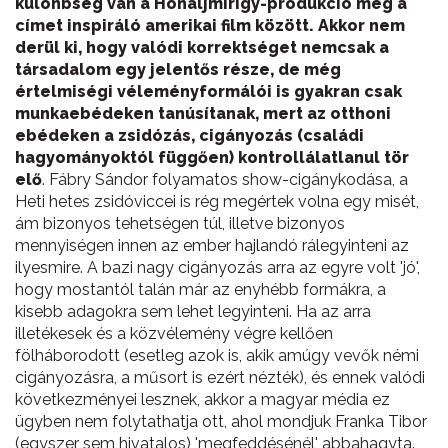
különbség van a Hónaljmirigy-produkció meg a
címet inspiráló amerikai film között. Akkor nem
derül ki, hogy valódi korrektséget nemcsak a
társadalom egy jelentős része, de még
értelmiségi véleményformálói is gyakran csak
munkaebédeken tanúsítanak, mert az otthoni
ebédeken a zsidózás, cigányozás (családi
hagyományoktól függően) kontrollálatlanul tör
elő
. Fábry Sándor folyamatos show-cigánykodása, a
Heti hetes zsidóviccei is rég megértek volna egy misét,
ám bizonyos tehetségen túl, illetve bizonyos
mennyiségen innen az ember hajlandó rálegyinteni az
ilyesmire. A bazi nagy cigányozás arra az egyre volt 'jó',
hogy mostantól talán már az enyhébb formákra, a
kisebb adagokra sem lehet legyinteni. Ha az arra
illetékesek és a közvélemény végre kellően
fölháborodott (esetleg azok is, akik amúgy vevők némi
cigányozásra, a műsort is ezért nézték), és ennek valódi
következményei lesznek, akkor a magyar média ez
ügyben nem folytathatja ott, ahol mondjuk Franka Tibor
(egyszer sem hivatalos) 'megfeddésénél' abbahagyta.