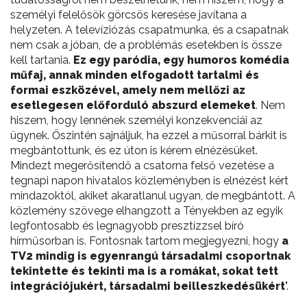
személyi felelősök görcsös keresése javítana a
helyzeten. A televíziózás csapatmunka, és a csapatnak
nem csak a jóban, de a problémás esetekben is össze
kell tartania.
Ez egy paródia, egy humoros komédia
műfaj, annak minden elfogadott tartalmi és
formai eszközével, amely nem mellőzi az
esetlegesen előforduló abszurd elemeket
. Nem
hiszem, hogy lennének személyi konzekvenciái az
ügynek. Őszintén sajnáljuk, ha ezzel a műsorral bárkit is
megbántottunk, és ez úton is kérem elnézésüket.
Mindezt megerősítendő a csatorna felső vezetése a
tegnapi napon hivatalos közleményben is elnézést kért
mindazoktól, akiket akaratlanul ugyan, de megbántott. A
közlemény szövege elhangzott a Tényekben az egyik
legfontosabb és legnagyobb presztízzsel bíró
hírműsorban is. Fontosnak tartom megjegyezni, hogy
a
TV2 mindig is egyenrangú társadalmi csoportnak
tekintette és tekinti ma is a romákat, sokat tett
integrációjukért, társadalmi beilleszkedésükért
".