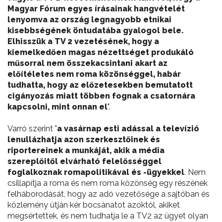
Magyar Fórum egyes írásainak hangvételét
lenyomva az ország legnagyobb etnikai
kisebbségének öntudatába gyalogol bele.
Elhisszük a TV 2 vezetésének, hogy a
kiemelkedően magas nézettséget produkáló
műsorral nem összekacsintani akart az
előítéletes nem roma közönséggel, habár
tudhatta, hogy az előzetesekben bemutatott
cigányozás miatt többen fognak a csatornára
kapcsolni, mint onnan el
".
Varró szerint "
a vasárnap esti adással a televízió
lenullázhatja azon szerkesztőinek és
riportereinek a munkáját, akik a média
szereplőitől elvárható felelősséggel
foglalkoznak romapolitikával és -ügyekkel
. Nem
csillapítja a roma és nem roma közönség egy részének
felháborodását, hogy az adó vezetősége a sajtóban és
közlemény útján kér bocsánatot azoktól, akiket
megsértettek, és nem tudhatja le a TV2 az ügyet olyan