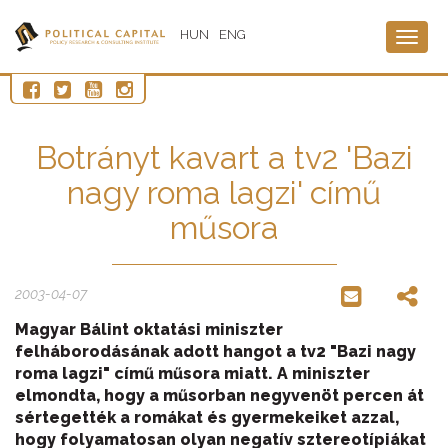
HUN
ENG
Togg
navig
Botrányt kavart a tv2 'Bazi
nagy roma lagzi' című
műsora
2003-04-07
Magyar Bálint oktatási miniszter
felháborodásának adott hangot a tv2 "Bazi nagy
roma lagzi" című műsora miatt. A miniszter
elmondta, hogy a műsorban negyvenöt percen át
sértegették a romákat és gyermekeiket azzal,
hogy folyamatosan olyan negatív sztereotípiákat