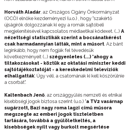
Horváth Aladár
, az Országos Cigány Önkormányzat
(OCÖ) elnöke kezdeményezi (u.o.) , hogy "szakértő
újságírók dolgozzanak ki egy a romák sajtóbeli
megjelenítésével kapcsolatos médiaetikai kódexet. (...)
A
nézettségi statisztikák szerint a bocsánatkérést
csak harmadannyian látták, mint a műsort
. Az bánt
leginkább, hogy nem fogják fel tévedésük
következményeit (...)
szégyenletes (...) 'ahogy a
tiltakozásokat - köztük az oktatási miniszter keddi
sajtótájékoztatóját - a kereskedelmi televíziók
elhallgatták
'. Úgy véli, a csatornának ki kell köszörülnie
a csorbát".
Kaltenbach Jenő
, az országgyűlés nemzeti és etnikai
kisebbségi jogok biztosa szerint (u.o.) "
a TV2 vasárnap
sugárzott, Bazi nagy roma lagzi című műsora
megszegte az emberi jogok tiszteletben
tartására, továbbá a gyűlöletkeltés, a
kisebbségek nyílt vagy burkolt megsértése