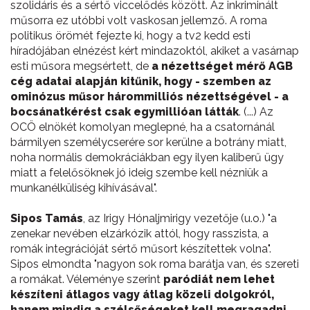
szolidáris és a sértő viccelődés között. Az inkriminált
műsorra ez utóbbi volt vaskosan jellemző. A roma
politikus örömét fejezte ki, hogy a tv2 kedd esti
híradójában elnézést kért mindazoktól, akiket a vasárnap
esti műsora megsértett, de
a nézettséget mérő AGB
cég adatai alapján kitűnik, hogy - szemben az
ominózus műsor hárommilliós nézettségével - a
bocsánatkérést csak egymillióan látták
. (...) Az
OCÖ elnökét komolyan meglepné, ha a csatornánál
bármilyen személycserére sor kerülne a botrány miatt,
noha normális demokráciákban egy ilyen kaliberű ügy
miatt a felelősöknek jó ideig szembe kell nézniük a
munkanélküliség kihívásával".
Sipos Tamás
, az Irigy Hónaljmirigy vezetője (u.o.) "a
zenekar nevében elzárkózik attól, hogy rasszista, a
romák integrációját sértő műsort készítettek volna".
Sipos elmondta "nagyon sok roma barátja van, és szereti
a romákat. Véleménye szerint
paródiát nem lehet
készíteni átlagos vagy átlag közeli dolgokról,
hanem mindig a szélsőségeket kell megragadni.