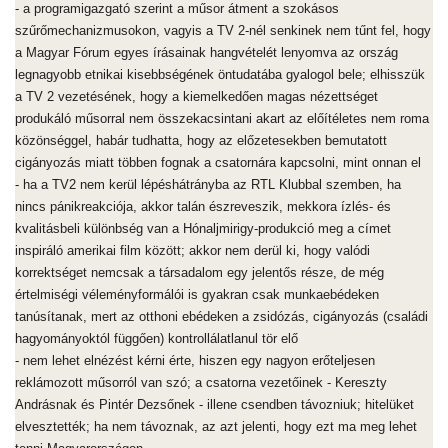
- a programigazgató szerint a műsor átment a szokásos
szűrőmechanizmusokon, vagyis a TV 2-nél senkinek nem tűnt fel, hogy
a Magyar Fórum egyes írásainak hangvételét lenyomva az ország
legnagyobb etnikai kisebbségének öntudatába gyalogol bele; elhisszük
a TV 2 vezetésének, hogy a kiemelkedően magas nézettséget
produkáló műsorral nem összekacsintani akart az előítéletes nem roma
közönséggel, habár tudhatta, hogy az előzetesekben bemutatott
cigányozás miatt többen fognak a csatornára kapcsolni, mint onnan el
- ha a TV2 nem kerül lépéshátrányba az RTL Klubbal szemben, ha
nincs pánikreakciója, akkor talán észreveszik, mekkora ízlés- és
kvalitásbeli különbség van a Hónaljmirigy-produkció meg a címet
inspiráló amerikai film között; akkor nem derül ki, hogy valódi
korrektséget nemcsak a társadalom egy jelentős része, de még
értelmiségi véleményformálói is gyakran csak munkaebédeken
tanúsítanak, mert az otthoni ebédeken a zsidózás, cigányozás (családi
hagyományoktól függően) kontrollálatlanul tör elő
- nem lehet elnézést kérni érte, hiszen egy nagyon erőteljesen
reklámozott műsorról van szó; a csatorna vezetőinek - Kereszty
Andrásnak és Pintér Dezsőnek - illene csendben távozniuk; hitelüket
elvesztették; ha nem távoznak, az azt jelenti, hogy ezt ma meg lehet