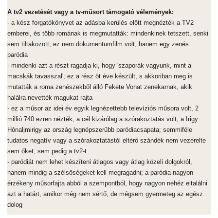
A tv2 vezetését vagy a tv-műsort támogató vélemények:
- a kész forgatókönyvet az adásba kerülés előtt megnézték a TV2
emberei, és több romának is megmutatták: mindenkinek tetszett, senki
sem tiltakozott; ez nem dokumentumfilm volt, hanem egy zenés
paródia
- mindenki azt a részt ragadja ki, hogy 'szaporák vagyunk, mint a
macskák tavasszal'; ez a rész öt éve készült, s akkoriban meg is
mutatták a roma zenészekből álló Fekete Vonat zenekarnak, akik
halálra nevették magukat rajta
- ez a műsor az idei év egyik legnézettebb televíziós műsora volt, 2
millió 740 ezren nézték; a cél kizárólag a szórakoztatás volt; a Irigy
Hónaljmirigy az ország legnépszerűbb paródiacsapata; semmiféle
tudatos negatív vagy a szórakoztatástól eltérő szándék nem vezérelte
sem őket, sem pedig a tv2-t
- paródiát nem lehet készíteni átlagos vagy átlag közeli dolgokról,
hanem mindig a szélsőségeket kell megragadni; a paródia nagyon
érzékeny műsorfajta abból a szempontból, hogy nagyon nehéz eltalálni
azt a határt, amikor még nem sértő, de mégsem gyermeteg az egész
dolog