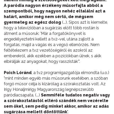
A paródia nagyon érzékeny műsorfajta abból a
szempontból, hogy nagyon nehéz eltalálni azt a
határt, amikor még nem sértő, de mégsem
gyermeteg az egész dolog
(...). Sipos azt is kiemelte,
hogy a televízióban a sugárzás előtt több rostán is
átment a műsoruk: 'Már a forgatókönyvet is
engedélyeztetni kellett a tv2-vel, utána zajlott a
forgatás, majd a vágás és a végső ellenőrzés. Nem
feltételezem a tv2 vezetőségéről és azokról az
emberekről, akik ezekben a pozíciókban ülnek, s akik
elbírálják az anyagokat, hogy rasszisták'".
Poich Lóránd
, a tv2 programigazgatója elmondta (u.o.)
"mint minden egyéb más műsorunk esetében, a szóban
forgó műsor célja is kizárólag a szórakoztatás volt. Az
Irigy Hónaljmirigy Magyarország legnépszerűbb
paródiacsapata. (...)
Semmiféle tudatos negatív vagy
a szórakoztatástól eltérő szándék nem vezérelte
sem őket, sem pedig minket akkor, amikor az adás
sugárzása mellett döntöttünk
".