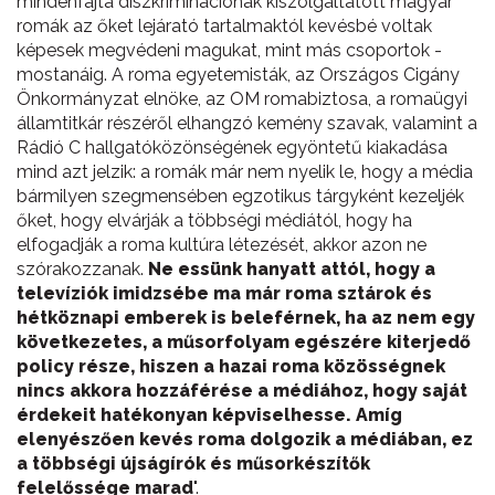
mindenfajta diszkriminációnak kiszolgáltatott magyar
romák az őket lejárató tartalmaktól kevésbé voltak
képesek megvédeni magukat, mint más csoportok -
mostanáig. A roma egyetemisták, az Országos Cigány
Önkormányzat elnöke, az OM romabiztosa, a romaügyi
államtitkár részéről elhangzó kemény szavak, valamint a
Rádió C hallgatóközönségének egyöntetű kiakadása
mind azt jelzik: a romák már nem nyelik le, hogy a média
bármilyen szegmensében egzotikus tárgyként kezeljék
őket, hogy elvárják a többségi médiától, hogy ha
elfogadják a roma kultúra létezését, akkor azon ne
szórakozzanak.
Ne essünk hanyatt attól, hogy a
televíziók imidzsébe ma már roma sztárok és
hétköznapi emberek is beleférnek, ha az nem egy
következetes, a műsorfolyam egészére kiterjedő
policy része, hiszen a hazai roma közösségnek
nincs akkora hozzáférése a médiához, hogy saját
érdekeit hatékonyan képviselhesse. Amíg
elenyészően kevés roma dolgozik a médiában, ez
a többségi újságírók és műsorkészítők
felelőssége marad
".