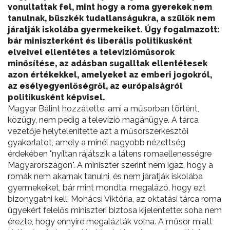
vonultattak fel, mint hogy a roma gyerekek nem
tanulnak, büszkék tudatlanságukra, a szülők nem
járatják iskolába gyermekeiket. Úgy fogalmazott:
bár miniszterként és liberális politikusként
elveivel ellentétes a televízióműsorok
minősítése, az adásban sugalltak ellentétesek
azon értékekkel, amelyeket az emberi jogokról,
az esélyegyenlőségről, az európaiságról
politikusként képvisel.
Magyar Bálint hozzátette: ami a műsorban történt,
közügy, nem pedig a televízió magánügye. A tárca
vezetője helytelenítette azt a műsorszerkesztői
gyakorlatot, amely a minél nagyobb nézettség
érdekében "nyíltan rájátszik a látens romaellenességre
Magyarországon". A miniszter szerint nem igaz, hogy a
romák nem akarnak tanulni, és nem járatják iskolába
gyermekeiket, bár mint mondta, megalázó, hogy ezt
bizonygatni kell. Mohácsi Viktória, az oktatási tárca roma
ügyekért felelős miniszteri biztosa kijelentette: soha nem
érezte, hogy ennyire megalázták volna. A műsor miatt