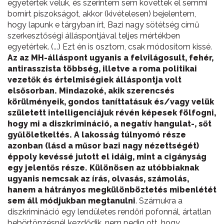
egyetértek velük, és szerintem sem követtek el semmi
bornírt piszokságot, akkor (kivételesen) bejelentem,
hogy lapunk e tárgyban írt, Bazi nagy sötétség című
szerkesztőségi álláspontjával teljes mértékben
egyetértek. (...) Ezt én is osztom, csak módosítom kissé.
Az az MH-álláspont ugyanis a felvilágosult, fehér,
antirasszista többség, illetve a roma politikai
vezetők és értelmiségiek álláspontja volt
elsősorban. Mindazoké, akik szerencsés
körülményeik, gondos taníttatásuk és/vagy velük
született intelligenciájuk révén képesek fölfogni,
hogy mi a diszkrimináció, a negatív hangulat-, sőt
gyűlöletkeltés. A lakosság túlnyomó része
azonban (lásd a műsor bazi nagy nézettségét)
éppoly kevéssé jutott el idáig, mint a cigányság
egy jelentős része. Különösen az utóbbiaknak
ugyanis nemcsak az írás, olvasás, számolás,
hanem a hátrányos megkülönböztetés mibenlétét
sem áll módjukban megtanulni
. Számukra a
diszkrimináció egy lendületes rendőri pofonnál, ártatlan
bebörtönzésnél kezdődik, nem pedig ott, hogy