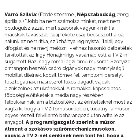
Varró Szilvia
: (Ferde szemmel,
Népszabadság
, 2003.
április 2.) "'Jobb ha nem számolsz minket, mert nem
boldogulsz azzal, mert szaporák vagyunk mint a
macskák tavasszal'; 'ajaj fekete csaj, becsúszott a baj,
nálunk ez nem ritka, szűzhártya rég nyista'; 'találj egy
kifogást és ne menj melózni' - ehhez hasonló dalbetétek
tarkították az Irigy Hónaljmirigy vasárnap esti, a TV 2-n
sugárzott Bazi nagy roma lagzi című műsorát. Szotyizó,
orrhangon beszélő csóró cigányok nagy mennyiségű
mobillal dílelnek, kocsit törnek fel, templomi perselyt
fosztogatnak, másrészről fuxos dagadt vajdák
bizniszelnek az ukránokkal. A romákkal kapcsolatos
többségi előítéletek a média nagy részében
felbukkannak, ám a biztosítékot az érintetteknél most az
vágta ki, hogy a TV 2 főműsoridőben, tucatnyi, a műsor
egyes részeit felvillantó beharangozó után adta le az
anyagot.
A programigazgató szerint a műsor
átment a szokásos szűrőmechanizmusokon,
vagyis a TV 2-nél senkinek nem tűnt fel, hogy a