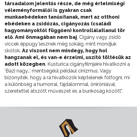
társadalom jelentős része, de még értelmiségi
véleményformálói is gyakran csak
munkaebédeken tanúsítanak, mert az otthoni
ebédeken a zsidózás, cigányozás (családi
hagyományoktól függően) kontrollálatlanul tör
elő
.
Ami önmagában nem baj
. Cigány vagy zsidó
viccek éppúgy lesznek még sokáig, mint mondjuk
skótok.
Az viszont nem mindegy, hogy hol
hangzanak el, és van-e érzelmi, uszító töltésük az
adott közegben
. Kusturica cigányfilmjeire hivatkozni a
'Bazi nagy...' mentségéül például cinizmus. Vagy
bizonyíték, hogy a rá hivatkozók képtelenek fölfogni, mi
a különbség a humorral, fájdalommal, öniróniával,
szeretettel átszőtt művészet és a bunkóság között".