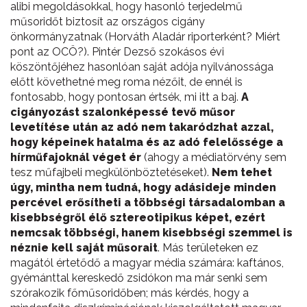
alibi megoldásokkal, hogy hasonló terjedelmű
műsoridőt biztosít az országos cigány
önkormányzatnak (Horváth Aladár riporterként? Miért
pont az OCÖ?). Pintér Dezső szokásos évi
köszöntőjéhez hasonlóan saját adója nyilvánossága
előtt követhetné meg roma nézőit, de ennél is
fontosabb, hogy pontosan értsék, mi itt a baj.
A
cigányozást szalonképessé tevő műsor
levetítése után az adó nem takaródzhat azzal,
hogy képeinek hatalma és az adó felelőssége a
hírműfajoknál véget ér
(ahogy a médiatörvény sem
tesz műfajbeli megkülönböztetéseket).
Nem tehet
úgy, mintha nem tudná, hogy adásideje minden
percével erősítheti a többségi társadalomban a
kisebbségről élő sztereotipikus képet, ezért
nemcsak többségi, hanem kisebbségi szemmel is
néznie kell saját műsorait
. Más területeken ez
magától értetődő a magyar média számára: kaftános,
gyémánttal kereskedő zsidókon ma már senki sem
szórakozik főműsoridőben; más kérdés, hogy a