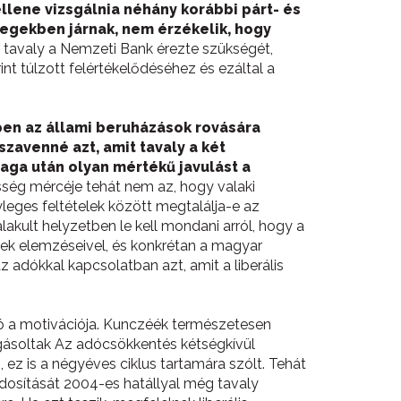
ellene vizsgálnia néhány korábbi párt- és
llegekben járnak, nem érzékelik, hogy
r tavaly a Nemzeti Bank érezte szükségét,
nt túlzott felértékelődéséhez és ezáltal a
en az állami beruházások rovására
zavenné azt, amit tavaly a két
ga után olyan mértékű javulást a
esség mércéje tehát nem az, hogy valaki
leges feltételek között megtalálja-e az
lakult helyzetben le kell mondani arról, hogy a
nek elemzéseivel, és konkrétan a magyar
 adókkal kapcsolatban azt, amit a liberális
aló a motivációja. Kunczéék természetesen
ogásoltak Az adócsökkentés kétségkívül
, ez is a négyéves ciklus tartamára szólt. Tehát
dosítását 2004-es hatállyal még tavaly