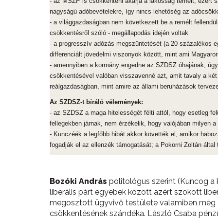
- az MSZP is csökkenteni akarja a lakosság terheit, ezért
nagyságú adóbevételekre, így nincs lehetőség az adócsök
- a világgazdaságban nem következett be a remélt fellendül
csökkentésről szóló - megállapodás idején voltak
- a progresszív adózás megszüntetését (a 20 százalékos egy
differenciált jövedelmi viszonyok között, mint ami Magyaro
- amennyiben a kormány engedne az SZDSZ óhajának, úgy na
csökkentésével valóban visszavenné azt, amit tavaly a ké
reálgazdaságban, mint amire az állami beruházások tervezet
Az SZDSZ-t bíráló vélemények:
- az SZDSZ a maga hitelességét félti attól, hogy esetleg fel
fellegekben járnak, nem érzékelik, hogy valójában milyen 
- Kunczéék a legfőbb hibát akkor követték el, amikor haboz
fogadják el az ellenzék támogatását; a Pokorni Zoltán által
Bozóki András
politológus szerint (Kuncog a k
liberális párt egyebek között azért szokott li
megosztott ügyvivő testülete valamiben még 
csökkentésének szándéka. László Csaba pénzüg