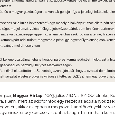
 szerepel a kormányprogramban is az adócsökkentés, de olyan mértékűek az e
kentésre
és és a magyar gazdaságnak is vannak gondjai, így a jelenlegi feltételek jele
séges szja-kulcs bevezetését) egy mégoly elhalványult szocialista párt sem 
rszágot ma jellemzi, valószínűleg a jobbközép pártok sem lennének partnerek
gy valószínűséggel éppen az állami beruházások rovására tenné, hiszen a 
t kormánypárt adni tudott; magyarán a pénzügyi egyensúlytalanság csökkené
t szintje mellett esély van
ül kellene vizsgálnia néhány korábbi párt- és kormánydöntést, holott ezt a hite
a gazdasági és pénzügyi helyzet Magyarországon
ás nélkül elutasították a Szövetség azon ajánlatát, hogy a szabad demokratá
 tett javaslat elvetése ugyanis világossá tette: az SZDSZ nem egy ügyért har
rajcár,
Magyar Hírlap
, 2003. július 26.) "az SZDSZ elnöke, 
berális lenni, mert az adóforintok egy részét az adóalanyok 
egyetért, akkor ez éppen a meghozott adótörvényekhez val
yminiszter bejelentése viszont azt sugallta, mintha a korm