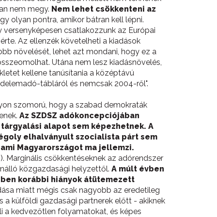
osan nem megy.
Nem lehet csökkenteni az
y olyan pontra, amikor bátran kell lépni.
hogy versenyképesen csatlakozzunk az Európai
te. Az ellenzék követelheti a kiadások
obb növelését, lehet azt mondani, hogy ez a
s összeomolhat. Utána nem lesz kiadásnövelés,
etet kellene tanúsítania a középtávú
vedelemadó-tábláról és nemcsak 2004-ről".
nagyon szomorú, hogy a szabad demokraták
jenek.
Az SZDSZ adókoncepciójában
 tárgyalási alapot sem képezhetnek. A
goly elhalványult szocialista párt sem
nt ami Magyarországot ma jellemzi.
). Marginális csökkentéseknek az adórendszer
nnálló közgazdasági helyzettől.
A múlt évben
észben korábbi hiányok átütemezett
zódása miatt mégis csak nagyobb az eredetileg
a külföldi gazdasági partnerek előtt - akiknek
eli a kedvezőtlen folyamatokat, és képes