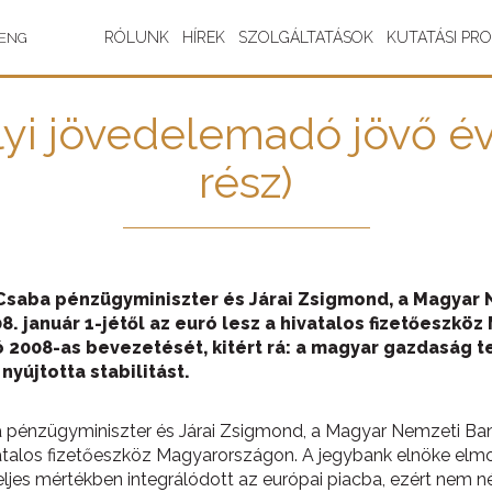
RÓLUNK
HÍREK
SZOLGÁLTATÁSOK
KUTATÁSI PR
ENG
yi jövedelemadó jövő évi
rész)
Csaba pénzügyminiszter és Járai Zsigmond, a Magyar
8. január 1-jétől az euró lesz a hivatalos fizetőeszk
 2008-as bevezetését, kitért rá: a magyar gazdaság t
yújtotta stabilitást.
 pénzügyminiszter és Járai Zsigmond, a Magyar Nemzeti Bank
hivatalos fizetőeszköz Magyarországon. A jegybank elnöke e
ljes mértékben integrálódott az európai piacba, ezért nem nélk