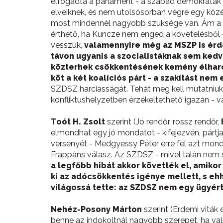
elfogadta a parlament - a szabad demokraták te
elveiknek, és nem utolsósorban végre egy közé
most mindennél nagyobb szüksége van. Ám a kö
érthető, ha Kuncze nem enged a követelésből 
vesszük,
valamennyire még az MSZP is érd
távon ugyanis a szocialistáknak sem ked
közterhek csökkentésének kemény élharc
köt a két koalíciós párt - a szakítást n
SZDSZ harciasságát. Tehát meg kell mutatniuk,
konfliktushelyzetben érzékeltethető igazán - 
Toót H. Zsolt
szerint (Jó rendőr, rossz rendőr,
elmondhat egy jó mondatot - kifejezvén, pártj
versenyét - Medgyessy Péter erre fel azt mond
Frappáns válasz. Az SZDSZ - mivel talán nem 
a legfőbb hibát akkor követték el, amiko
ki az adócsökkentés igénye mellett, s ehh
világossá tette: az SZDSZ nem egy ügyért 
Nehéz-Posony Márton
szerint (Érdemi viták 
benne az indokoltnál nagyobb szerepet, ha való