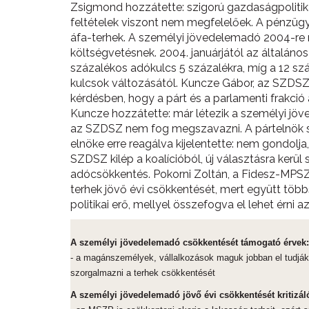
Zsigmond hozzátette: szigorú gazdaságpolitikára
feltételek viszont nem megfelelőek. A pénzüg
áfa-terhek. A személyi jövedelemadó 2004-re m
költségvetésnek. 2004. januárjától az általáno
százalékos adókulcs 5 százalékra, míg a 12 szá
kulcsok változásától. Kuncze Gábor, az SZDSZ 
kérdésben, hogy a párt és a parlamenti frakció
Kuncze hozzátette: már létezik a személyi jöv
az SZDSZ nem fog megszavazni. A pártelnök sze
elnöke erre reagálva kijelentette: nem gondol
SZDSZ kilép a koalícióból, új választásra ker
adócsökkentés. Pokorni Zoltán, a Fidesz-MPSZ 
terhek jövő évi csökkentését, mert együtt tö
politikai erő, mellyel összefogva el lehet érni a
A személyi jövedelemadó csökkentését támogató érvek:
- a magánszemélyek, vállalkozások maguk jobban el tudják k
szorgalmazni a terhek csökkentését
A személyi jövedelemadó jövő évi csökkentését kritizál