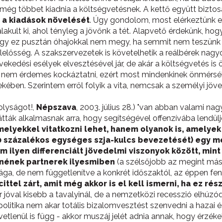
e még többet kiadnia a költségvetésnek. A kettő együtt bizt
 a kiadások növelését
. Úgy gondolom, most elérkeztünk eg
 alakult ki, ahol tényleg a jövőnk a tét. Alapvető érdekünk, 
gy ez pusztán óhajokkal nem megy, ha semmit nem teszünk ér
lelősség. A szakszervezetek is követelhetik a reálbérek nagy
ekedési esélyek elvesztésével jár, de akár a költségvetés i
nem érdemes kockáztatni, ezért most mindenkinek önmérsékl
ekében. Szerintem erről folyik a vita, nemcsak a személyi jö
lyságot!,
Népszava
, 2003. július 28.) "van abban valami 
ták alkalmasnak arra, hogy segítségével offenzívába lendül
elyekkel vitatkozni lehet, hanem olyanok is, amelyek
 százalékos egységes szja-kulcs bevezetését) egy mé
em ilyen differenciált jövedelmi viszonyok között, mi
nnének partnerek ilyesmiben
(a szélsőjobb az megint más
sága, de nem függetlenítve a konkrét időszaktól, az éppen fe
ittel zárt, amit még akkor is el kell ismerni, ha ez r
ár jóval kisebb a tavalyinál, de a nemzetközi recesszió elhú
tika nem akar totális bizalomvesztést szenvedni a hazai és 
etlenül is függ - akkor muszáj jelét adnia annak, hogy érzék