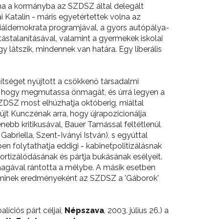
ha a kormányba az SZDSZ által delegált
ai Katalin - máris egyetértettek volna az
ociáldemokrata programjával, a gyors autópálya-
ástalanításával, valamint a gyermekek iskolai
 látszik, mindennek van határa. Egy liberális
gítséget nyújtott a csökkenő társadalmi
a, hogy megmutassa önmagát, és úrrá legyen a
 SZDSZ most elhúzhatja októberig, miáltal
t Kunczénak arra, hogy újrapozicionálja
ebb kritikusával, Bauer Tamással feltétlenül
abriella, Szent-Iványi István), s egyúttal
n folytathatja eddigi - kabinetpolitizálásnak
ortizálódásának és pártja bukásának esélyeit.
magával rántotta a mélybe. A másik esetben
, aminek eredményeként az SZDSZ a 'Gáborok'
íciós párt céljai,
Népszava
, 2003. július 26.) a