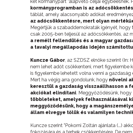
két kormánypárt "alapvető céljai egybeesnek. 
kormányprogramban is az adócsökkenté
táblát, amely alacsonyabb adókat eredményez
az adócsökkentésre, mert olyan mértékű
Megértjük a szabaddemokraták igényét, hogy te
csak 2005-ben teljesül az adócsökkentés, az még
a remélt fellendülés és a magyar gazdasá
a tavalyi megállapodás idején számított
Kuncze Gábor
, az SZDSZ elnöke szerint (In:
nem lehet adót csökkenteni, mert figyelembe k
is figyelembe lehetett volna venni a gazdaság
Mert ha végig arra gondolunk, hogy
növelni a
keresztül a gazdaság visszaállhasson a f
akciókat elindítani
. Meggyőződésünk, hogy
többleteket, amelyek felhasználásával kü
meggyőződésünk, hogy a magánszemélyek, 
állam elvegye tőlük és valamilyen techni
Kuncze szerint "Pokorni Zoltán ajánlata (...) a
fokozására és a terhek csökkentésére. De nem 