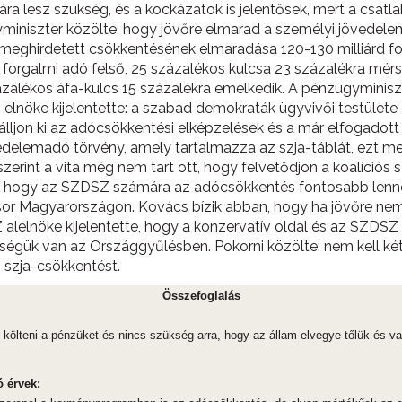
 lesz szükség, és a kockázatok is jelentősek, mert a csatlak
yminiszter közölte, hogy jövőre elmarad a személyi jövedel
eghirdetett csökkentésének elmaradása 120-130 milliárd fori
s forgalmi adó felső, 25 százalékos kulcsa 23 százalékra mér
zalékos áfa-kulcs 15 százalékra emelkedik. A pénzügyminiszt
elnöke kijelentette: a szabad demokraták ügyvivői testülete
 álljon ki az adócsökkentési elképzelések és a már elfogadot
edelemadó törvény, amely tartalmazza az szja-táblát, ezt me
rint a vita még nem tart ott, hogy felvetődjön a koalíciós
ja, hogy az SZDSZ számára az adócsökkentés fontosabb lenne, 
ül sor Magyarországon. Kovács bízik abban, hogy ha jövőre n
alelnöke kijelentette, hogy a konzervatív oldal és az SZDSZ 
bbségük van az Országgyűlésben. Pokorni közölte: nem kell 
z szja-csökkentést.
Összefoglalás
ölteni a pénzüket és nincs szükség arra, hogy az állam elvegye tőlük és val
ó érvek: