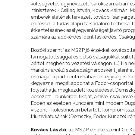
költségvetés úgynevezett 'sarokszámaiban' é
miniszterek - Csillag István, Kovács Kálmán, Mag
emberek életének tervezett további 'sanyargatá
építéssel, a tudás alapú társadalom technikai 
étkeztetésének esélyegyenlőséget javító progra
számára az adókérdés identitáskérdés. Csakúgy
Bozóki szerint "az MSZP jó érzékkel kovácsolta
támogatottsággal és belső válságokkal sújtot
pártot megbénító vezetési válságon. (...) Ha nem
markáns arcélű szabadságharcosként jelenhet 
önmagát a párt centrumában, és egységesítse a
kiegyezne, megállapodhat a Fodor-csoporttal (Fo
folytathatja megkezdett közeledését Demszky fe
becézett - bunkerpolitikáját, amivel csak növe
Ebben az esetben Kunczéra mint modern Dugovic
viszont - kölcsönösen betartott kompromisszum
triumvirátusának (Demszky, Fodor, Kuncze) irány
Kovács László
, az MSZP elnöke szerint (In: 