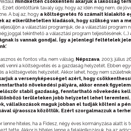
Például
mindketten csökkenteni akarjuk a lakosság terh
s
. Ezért döntöttünk tavaly úgy, hogy az idén még nem, de j
ne. A baj az, hogy
a költségvetés fő számait kialakító
ek az elkerülhetetlen kiadások, hogy szükség van a 
ljesüljön a választási programjuk, de a választási program 
 joggal tekinthető a választási program teljesítésének. (...)
gnak is vannak gondjai. Így a jelenlegi feltételek j
unk
".
 Hasznos és fontos vita, nem válság,
Népszava
, 2003. július
ell venni a költségvetés és a gazdaság helyzetét. Ebben egy
 és a költségvetés helyzetét. Akkor lehet, hogy nem születne
karjuk a versenyképességet azért, hogy csökkenthessü
enntartható növekedési pályára, akkor ennek figyele
először stabil gazdaság, fenntartható növekedés kell
lönböző területeken jobb helyzetet lehet teremteni. 
vállalkozások maguk jobban el tudják költeni a pénz
kával újraossza közöttük. Ezért szorgalmazzuk a terh
kkor lenne hiteles, ha a Fidesz, négy éves kormányzása alatt i
ezt tette. Akkor is hiteles lenne a felajánlkozásuk, ha az 