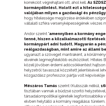
korrekciót végrehajtani ott, ahol kell.
Az SZDSZ 
kormánydöntést. Holott ezt a hitelességet
valójában milyen a gazdasági és pénzüg
hogy hitelessége megőrzése érdekében szigorú m
vállalati szféra versenyképességének vészes 
Andor szerint "
amennyiben a kormány enged
tenné, hiszen a közalkalmazotti fizetése
kormánypárt adni tudott. Magyarán a pé
reálgazdaságban, mint amire az állami be
ugyanazt a szöveget mantraként, a körülmények
elveinek legmegfelelőbb eszközöket. Hiteles Bau
közeli jövőben érdemi adócsökkentést hajtson 
helyzetről tavasszal közzétett jelentésével le
közgazdász professzor, pártja volt képviselője é
Mészáros Tamás
szerint (Kulisszák nélkül,
16
tisztában vannak a büdzsé szorító helyzetével
társadalompolitikai ígéreteik legfontosabbika v
elvben helytálló a kormány reagálása: türele