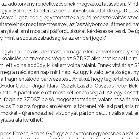
s az adótörvény rendelkezéseinek megváltoztatásában. Mint
yar Bálint és (a felerészben a liberálisok által delegált) Lév
sával'. Igaz, eddig egyetértettek a jóléti rendszerváltás sz
feltételeinek megteremtésével, az 'aszálybomba' átmeneti hat
mjával, ami mostani pálfordulásukat kérdésessé teszi. De úgy
, mint a szólásszabadság és az emberi jogok".
 egybe a liberális identitást önmaga ellen, amivel komoly se
t koalíciós partnerének. Végre az SZDSZ alkalmat kapott arr
 lett volna adóügy, ki kellett volna találni. Ennek vitáját az
meg a médiában nap mint nap. Az ügy kiváló lehetőséget nyúj
 fragmentálódó pártvezetést. Anélkül, hogy legkérlelhetetlen
dor Gábor, Ungár Klára, Csőzik László, Gusztos Péter, Béki G
lé. A pártelnök előtt most két lehetőség áll. Az egyik esetbe
lni fogja az SZDSZ belső megosztottságát, valamint saját am
s Tituszra fognak emlékezni a történetírók, aki pártját is 
okkal - újrarendezheti viszonyát párton belüli riválisaival
ítása alá kerülhet".
Kepecs Ferenc, Sebes György: Alapvetően egybeesnek a két koal