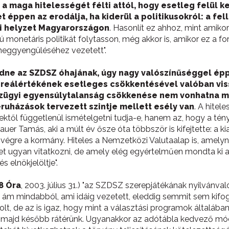
a maga hitelességét félti attól, hogy esetleg felül k
 éppen az erodálja, ha kiderül a politikusokról: a fe
yi helyzet Magyarországon
. Hasonlít ez ahhoz, mint amiko
onetáris politikát folytasson, még akkor is, amikor ez a fori
meggyengüléséhez vezetett".
ne az SZDSZ óhajának, úgy nagy valószínűséggel épp
k reálértékének esetleges csökkentésével valóban viss
nzügyi egyensúlytalanság csökkenése nem vonhatna ma
ruházások tervezett szintje mellett esély van
. A hitel
től függetlenül ismételgetni tudja-e, hanem az, hogy a tény
er Tamás, aki a múlt év ősze óta többször is kifejtette: a kia
végre a kormány. Hiteles a Nemzetközi Valutaalap is, amely
het ugyan vitatkozni, de amely elég egyértelműen mondta ki az
s elnökjelöltje".
8 Óra
, 2003. július 31.) "az SZDSZ szerepjátékának nyilvánv
, ám mindabból, ami idáig vezetett, eleddig semmit sem kif
olt, de az is igaz, hogy mint a választási programok általában
m, majd később rátérünk. Ugyanakkor az adótábla kedvező mó