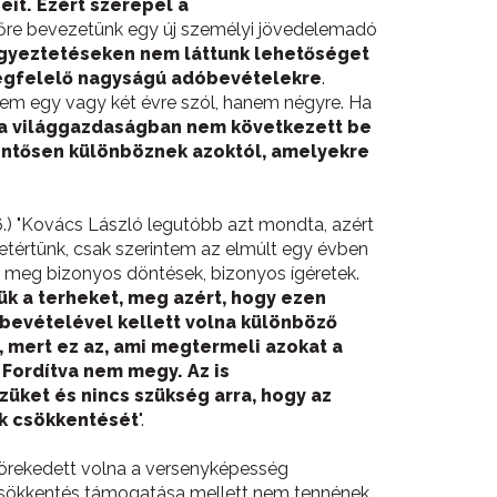
eit. Ezért szerepel a
övőre bevezetünk egy új személyi jövedelemadó
 egyeztetéseken nem láttunk lehetőséget
megfelelő nagyságú adóbevételekre
.
nem egy vagy két évre szól, hanem négyre. Ha
a világgazdaságban nem következett be
elentősen különböznek azoktól, amelyekre
 26.) "Kovács László legutóbb azt mondta, azért
etértünk, csak szerintem az elmúlt egy évben
k meg bizonyos döntések, bizonyos ígéretek.
k a terheket, meg azért, hogy ezen
mbevételével kellett volna különböző
, mert ez az, ami megtermeli azokat a
Fordítva nem megy. Az is
üket és nincs szükség arra, hogy az
ek csökkentését
".
s törekedett volna a versenyképesség
adócsökkentés támogatása mellett nem tennének