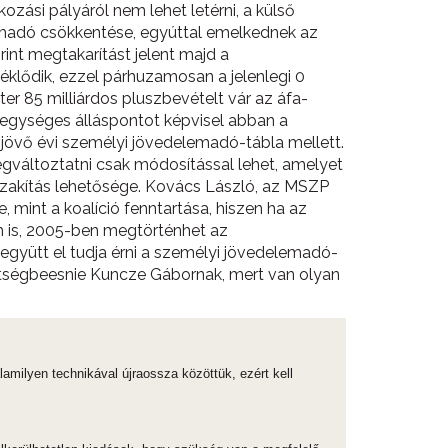
ozási pályáról nem lehet letérni, a külső
emadó csökkentése, egyúttal emelkednek az
nt megtakarítást jelent majd a
séklődik, ezzel párhuzamosan a jelenlegi 0
er 85 milliárdos pluszbevételt vár az áfa-
 egységes álláspontot képvisel abban a
t jövő évi személyi jövedelemadó-tábla mellett.
gváltoztatni csak módosítással lehet, amelyet
 szakítás lehetősége. Kovács László, az MSZP
mint a koalíció fenntartása, hiszen ha az
em is, 2005-ben megtörténhet az
együtt el tudja érni a személyi jövedelemadó-
kétségbeesnie Kuncze Gábornak, mert van olyan
amilyen technikával újraossza közöttük, ezért kell