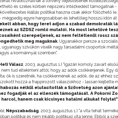
hát hivatkozhatnak a törvény teljesítésének kötelezettségére
rthető és széles körben népszerű intézkedést támogatnak - 
vetkezetes kiállás politikai haszna csak akkor fölözhető l
- mégpedig egyre hangosabban és lehetőleg hosszú időn át s
ekelt abban, hogy teret adjon a szabad demokraták
veznek az SZDSZ romló mutatói. Ha most lehetővé tesz
osaiként szerepeljenek, az nem feltétlenül rossz sz
em engedhetik meg maguknak
. Ugyanakkor persze a szociali
 ugyanúgy szívükön viselik nagy társadalmi csoportok méltá
vagyis a kormánnyal szemben".
Heti Válasz
, 2003. augusztus 1.) "igazán komoly zavart elsőü
a nem tud eltekinteni attól, hogy az adók csökkenjenek. Egy
ta: ők is szeretnék, ha csökkennének az adók, de az ehhez 
szokott hozzá a frappírozott válaszokhoz - lassan kiejtett
r habozás nélkül elutasították a Szövetség azon ajánl
ez fogadják el az ellenzék támogatását. A Pokorni Zol
harcol, hanem csak kicsinyes hatalmi alkukat folytat"
elé,
Népszabadság
, 2003. augusztus 1.) "a vita tehát termék
ban politikai és nem inkább politikusi vita lenne. Ebből a 