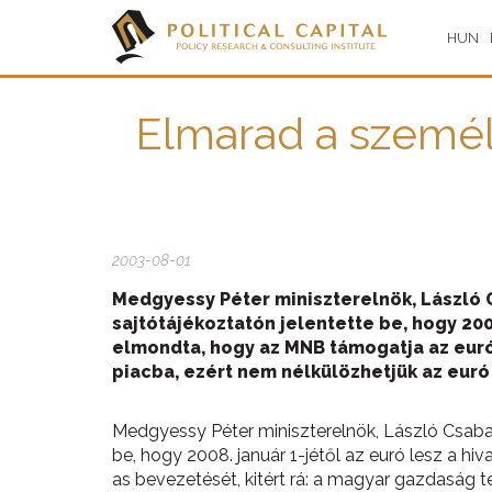
HUN
Elmarad a személ
2003-08-01
Medgyessy Péter miniszterelnök, László 
sajtótájékoztatón jelentette be, hogy 200
elmondta, hogy az MNB támogatja az euró
piacba, ezért nem nélkülözhetjük az euró n
Medgyessy Péter miniszterelnök, László Csaba
be, hogy 2008. január 1-jétől az euró lesz a 
as bevezetését, kitért rá: a magyar gazdaság te