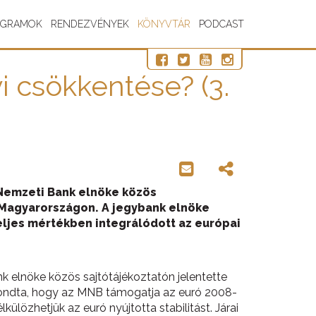
OGRAMOK
RENDEZVÉNYEK
KÖNYVTÁR
PODCAST
 csökkentése? (3.
 Nemzeti Bank elnöke közös
öz Magyarországon. A jegybank elnöke
eljes mértékben integrálódott az európai
 elnöke közös sajtótájékoztatón jelentette
lmondta, hogy az MNB támogatja az euró 2008-
ülözhetjük az euró nyújtotta stabilitást. Járai