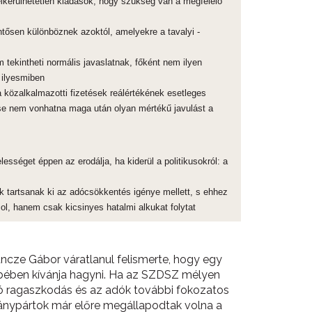
lkerülhetetlen kiadások, hogy szükség van a megfelelő
ntősen különböznek azoktól, amelyekre a tavalyi -
tekintheti normális javaslatnak, főként nem ilyen
 ilyesmiben
közalkalmazotti fizetések reálértékének esetleges
se nem vonhatna maga után olyan mértékű javulást a
lességet éppen az erodálja, ha kiderül a politikusokról: a
k tartsanak ki az adócsökkentés igénye mellett, s ehhez
col, hanem csak kicsinyes hatalmi alkukat folytat
Kuncze Gábor váratlanul felismerte, hogy egy
zsebében kívánja hagyni. Ha az SZDSZ mélyen
ó ragaszkodás és az adók további fokozatos
ánypártok már előre megállapodtak volna a