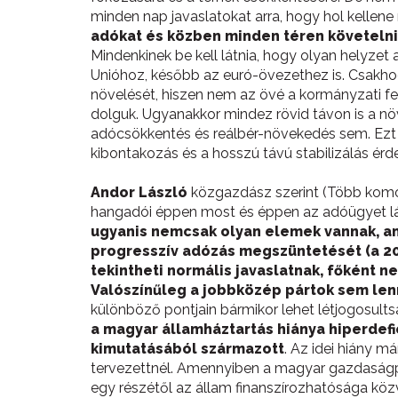
minden nap javaslatokat arra, hogy hol kellen
adókat és közben minden téren követelni
Mindenkinek be kell látnia, hogy olyan helyzet
Unióhoz, később az euró-övezethez is. Csakho
növelését, hiszen nem az övé a kormányzati fe
dolguk. Ugyanakkor mindez rövid távon is a növ
adócsökkentés és reálbér-növekedés sem. Ezt 
kibontakozás és a hosszú távú stabilizálás érd
Andor László
közgazdász szerint (Több komo
hangadói éppen most és éppen az adóügyet lát
ugyanis nemcsak olyan elemek vannak, am
progresszív adózás megszüntetését (a 20
tekintheti normális javaslatnak, főként n
Valószínűleg a jobbközép pártok sem le
különböző pontjain bármikor lehet létjogosult
a magyar államháztartás hiánya hiperdefic
kimutatásából származott
. Az idei hiány m
tervezettnél. Amennyiben a magyar gazdaságpoli
egy részétől az állam finanszírozhatósága közv