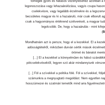
tömegek gyors és hatásos vezényléséhez azonban a tech
legonoszozása vagy lehazaárulózása, vagyis csupa hasonl
cselekvésre, vagy legalább érzelmekre és a legszenved
becsületes magyar és ki a hazaáruló, már csak elborult ag
csak a hagyományos értékrend szétverését, a magyar tudat
legolcsóbb. De, hogy a hazaárulás - mint kifejez
(
B
Mondhatnám azt is persze, hogy el a kezekkel. El a kezekke
adósságtételről, miközben durván sértik mások érzelmeit.
örömet és bánatot merész
[...] El a kezekkel a könnyelműen és hátsó szándékkal
pótcselekvésektől, legyen szó akár mindannyiunk vérszerin
[...] Föl a szívekkel a politika fölé. Föl a szívekkel, fö
számunkra a megnyugtató megoldást. Nem egyetlen napra
hosszúmezei és szatmári temetők mind arra figyelmeztet