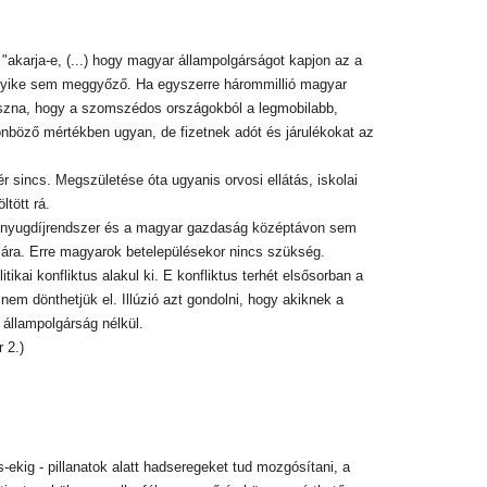
"akarja-e, (...) hogy magyar állampolgárságot kapjon az a
gyike sem meggyőző. Ha egyszerre hárommillió magyar
haszna, hogy a szomszédos országokból a legmobilabb,
ülönböző mértékben ugyan, de fizetnek adót és járulékokat az
ér sincs. Megszületése óta ugyanis orvosi ellátás, iskolai
tött rá.
yar nyugdíjrendszer és a magyar gazdaság középtávon sem
ására. Erre magyarok betelepülésekor nincs szükség.
tikai konfliktus alakul ki. E konfliktus terhét elsősorban a
nem dönthetjük el. Illúzió azt gondolni, hogy akiknek a
 állampolgárság nélkül.
 2.)
s-ekig - pillanatok alatt hadseregeket tud mozgósítani, a