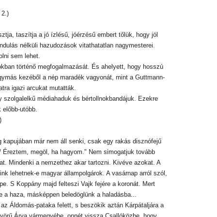
2.)
ja, taszítja a jó ízlésű, jóérzésű embert tőlük, hogy jól
ándulás nélküli hazudozások vitathatatlan nagymesterei.
olni sem lehet.
sokban történő megfogalmazását. És ahelyett, hogy hosszú
egymás kezéből a nép maradék vagyonát, mint a Guttmann-
atra igazi arcukat mutatták.
y szolgalelkű médiahaduk és bértollnokbandájuk. Ezekre
 előbb-utóbb.
)
g kapujában már nem áll senki, csak egy rakás disznófejű
n, / Éreztem, megöl, ha hagyom." Nem simogatjuk tovább
kat. Mindenki a nemzethez akar tartozni. Kivéve azokat. A
ink lehetnek-e magyar állampolgárok. A vasárnap arról szól,
. S Koppány majd felteszi Vajk fejére a koronát. Mert
re a haza, másképpen beledöglünk a haladásba...
 az Áldomás-pataka felett, s beszökik aztán Kárpátaljára a
nyörű Árva vármegyébe, onnét vissza Csallóközbe, hogy