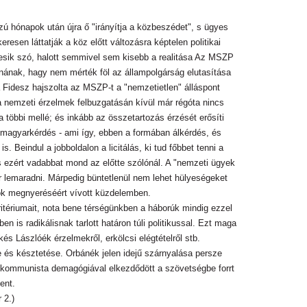
ú hónapok után újra ő "irányítja a közbeszédet", s ügyes
esen láttatják a köz előtt változásra képtelen politikai
g esik szó, halott semmivel sem kisebb a realitása Az MSZP
nának, hagy nem mérték föl az állampolgárság elutasítása
 Fidesz hajszolta az MSZP-t a "nemzetietlen" álláspont
 nemzeti érzelmek felbuzgatásán kívül már régóta nincs
 többi mellé; és inkább az összetartozás érzését erősíti
magyarkérdés - ami így, ebben a formában álkérdés, és
eindul a jobboldalon a licitálás, ki tud főbbet tenni a
s ezért vadabbat mond az előtte szólónál. A "nemzeti ügyek
r lemaradni. Márpedig büntetlenül nem lehet hülyeségeket
ók megnyeréséért vívott küzdelemben.
tériumait, nota bene térségünkben a háborúk mindig ezzel
is radikálisnak tarlott határon túli politikussal. Ezt maga
s Lászlóék érzelmekről, erkölcsi elégtételről stb.
e és késztetése. Orbánék jelen idejű szárnyalása persze
ztkommunista demagógiával elkezdődött a szövetségbe forrt
ent.
 2.)