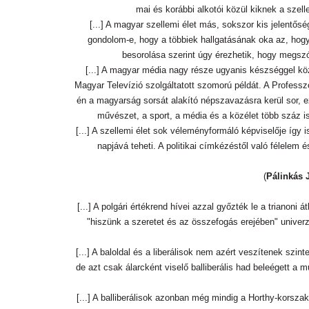
mai és korábbi alkotói közül kiknek a szel
[...] A magyar szellemi élet más, sokszor kis jelentő
gondolom-e, hogy a többiek hallgatásának oka az, hogy 
besorolása szerint úgy érezhetik, hogy megszó
[...] A magyar média nagy része ugyanis készséggel k
Magyar Televízió szolgáltatott szomorú példát. A Profess
én a magyarság sorsát alakító népszavazásra kerül sor, e
művészet, a sport, a média és a közélet több száz i
[...] A szellemi élet sok véleményformáló képviselője így
napjává teheti. A politikai címkézéstől való félelem 
(
Pálinkás 
[...] A polgári értékrend hívei azzal győzték le a trianoni
"hiszünk a szeretet és az összefogás erejében" univer
[...] A baloldal és a liberálisok nem azért veszítenek szi
de azt csak álarcként viselő balliberális had beleégett a 
[...] A balliberálisok azonban még mindig a Horthy-korsza