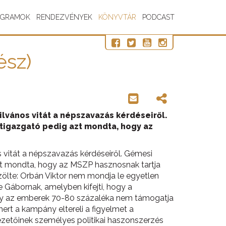
OGRAMOK
RENDEZVÉNYEK
KÖNYVTÁR
PODCAST
ész)
ilvános vitát a népszavazás kérdéseiről.
tigazgató pedig azt mondta, hogy az
 vitát a népszavazás kérdéseiről. Gémesi
zt mondta, hogy az MSZP hasznosnak tartja
ölte: Orbán Viktor nem mondja le egyetlen
 Gábornak, amelyben kifejti, hogy a
hogy az emberek 70-80 százaléka nem támogatja
ert a kampány eltereli a figyelmet a
zetőinek személyes politikai haszonszerzés