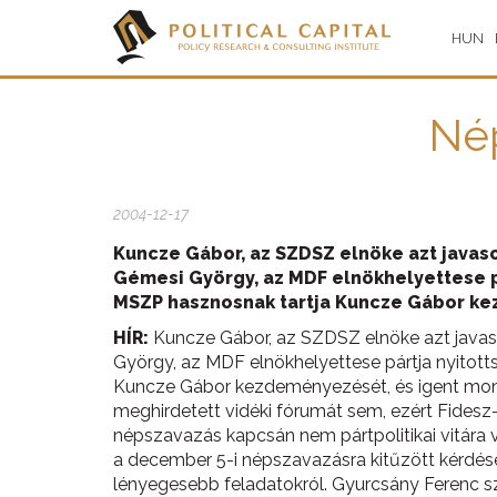
HUN
Nép
2004-12-17
Kuncze Gábor, az SZDSZ elnöke azt javaso
Gémesi György, az MDF elnökhelyettese p
MSZP hasznosnak tartja Kuncze Gábor ke
HÍR:
Kuncze Gábor, az SZDSZ elnöke azt javaso
György, az MDF elnökhelyettese pártja nyitot
Kuncze Gábor kezdeményezését, és igent mond 
meghirdetett vidéki fórumát sem, ezért Fidesz
népszavazás kapcsán nem pártpolitikai vitára
a december 5-i népszavazásra kitűzött kérdések
lényegesebb feladatokról. Gyurcsány Ferenc s