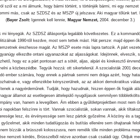
l szól ez a mi álmunk, hogy bármi történt, s történjék bármi, mi egy nemze
mmi más, csak az SZDSZ és az MSZP új jelszava: Aki magyar tőlünk tart. 
(
Bayer Zsolt:
Igennek kell lennie,
Magyar Nemzet,
2004. december 3.)
k mi lényegük. Az SZDSZ álláspontja legalább következetes. Ez a kommandó 
itizálnak 1990-től kezdve, most sem tettek mást. Hát persze: majd éppen ők
emzetnek érezhesse magát. Az MSZP esete más lapra tartozik. A párt vezeté
yanúgy elkezdte ontani ugyanazokat az aljasságokat. Idejönnek, elveszik, so
ető, hogy ez a párt pontosan azt a sötét, aljas, alpári és kirekesztő érvre
eemelni a közbeszédbe. Tegyük hozzá: ott sikertelenül. A szocialisták 2001 d
odó ember számára, hogy ennek a pártnak semmi nem drága azért, hogy hata
zhatnak-e, vagy ellenzékbe kényszerülnek, az az akkori demokratikus válas
etítenek a nagyérdeműnek. Tudják, hogy hazudnak, hiszen éppen ők fogják al
 magyar államot az esetlegesen áttelepülő nyugdíjasok semmilyen többletkölts
pány van, hanem a levegőben. Ám ebben a gyűlöletprojektben most nem őszi
i napokban felszínre is tört. Vannak szocialisták, sokan vannak, akik tiltako
 veresége lesz, és érvényessége sem lesz pártok győzelme. A közöny és a t
yőzelmet, akik minden tudatlúgozás és butítás ellenére sem óhajtanak felolv
 nem bízzák a brüsszeli kolosszusra, nem remélik tőle minden probléma meg
ése nemzeti kérdés, Brüsszelből nézve azonban csak családi ügy. Oldjuk me