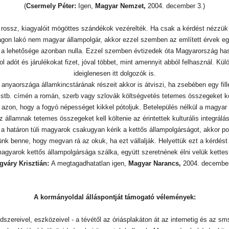
(
Csermely Péter:
Igen,
Magyar Nemzet,
2004. december 3.)
e rossz, kiagyalóit mögöttes szándékok vezérelték. Ha csak a kérdést nézzük 
on lakó nem magyar állampolgár, akkor ezzel szemben az említett érvek e
nek a lehetősége azonban nulla. Ezzel szemben évtizedek óta Magyarország 
l adót és járulékokat fizet, jóval többet, mint amennyit abból felhasznál. K
ideiglenesen itt dolgozók is.
 anyaországa államkincstárának részeit akkor is átviszi, ha zsebében egy fill
stb. címén a román, szerb vagy szlovák költségvetés tetemes összegeket köl
dni azon, hogy a fogyó népességet kikkel pótoljuk. Betelepülés nélkül a mag
 államnak tetemes összegeket kell költenie az érintettek kulturális integrál
 ha a határon túli magyarok csakugyan kérik a kettős állampolgárságot, akkor poli
tünk benne, hogy megvan rá az okuk, ha ezt vállalják. Helyettük ezt a kérdést 
gyarok kettős állampolgársága szálka, együtt szeretnének élni velük kettes
gváry Krisztián:
A megtagadhatatlan igen,
Magyar Narancs,
2004. december
A kormányoldal álláspontját támogató vélemények:
szereivel, eszközeivel - a tévétől az óriásplakáton át az internetig és az sm