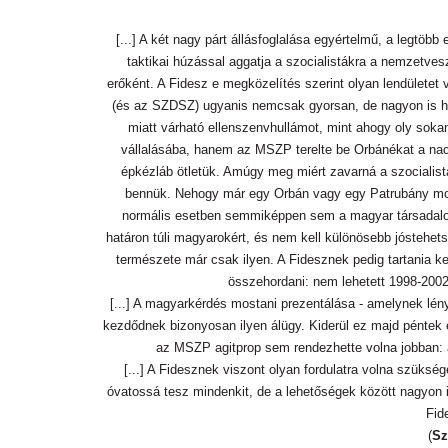
[...] A két nagy párt állásfoglalása egyértelmű, a legt
taktikai húzással aggatja a szocialistákra a nemzetvesz
erőként. A Fidesz e megközelítés szerint olyan lendületet
(és az SZDSZ) ugyanis nemcsak gyorsan, de nagyon is hat
miatt várható ellenszenvhullámot, mint ahogy oly soka
vállalásába, hanem az MSZP terelte be Orbánékat a nac
épkézláb ötletük. Amúgy meg miért zavarná a szocialistá
bennük. Nehogy már egy Orbán vagy egy Patrubány mond
normális esetben semmiképpen sem a magyar társadalom k
határon túli magyarokért, és nem kell különösebb jóstehet
természete már csak ilyen. A Fidesznek pedig tartania k
összehordani: nem lehetett 1998-200
[...] A magyarkérdés mostani prezentálása - amelynek lé
kezdődnek bizonyosan ilyen álügy. Kiderül ez majd péntek e
az MSZP agitprop sem rendezhette volna jobban: a 
[...] A Fidesznek viszont olyan fordulatra volna szüks
óvatossá tesz mindenkit, de a lehetőségek között nagyon 
Fid
(
Sz