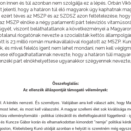
áron innen és túl azonban nem szolgálja ez a lépés. Orbán V
t jelenti, hogy a határon túl élő magyarok úgy kaphatnak m
int ezért téves az MSZP és az SZDSZ azon feltételezése, hogy
n, az MSZP elnöke a négy parlamenti párt televíziós vitaműs
ügyét, viszont beláthatatlanok a következményei a Magyaro
alanul riogatónak nevezte a szocialisták kettős állampolgárs
őtt is 23 millió román munkavállalóval riogatott az MSZP. Ku
k, és mivel felelős igent nem lehet mondani, nem kell végig
se elfogadhatatlannak nevezte, hogy a határon túli magyaro
k ellenzéki párt elnökhelyettese ugyanakkor szégyennek nevezt
Összefoglalás:
Az ellenzék álláspontját támogató vélemények:
tte fel. A kérdés nemzeti. És személyes. Valójában arra kell választ adni, hog
 most lehet, és most kell válaszolni. A magyar szellemi élet sok kiválósága 
úra véleményformálói - politikai ízlésüktől és életfelfogásuktól függetlenül - i
 és Kuncze Gábor korán és elhamarkodottan kimondott "nemje" politikai kérdéss
 Ágoston, Klebelsberg Kunó utódját azonban e helyütt is szeretném még egysz