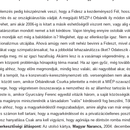
öbb elemzés pedig készpénznek veszi, hogy a Fidesz a kezdeményező Fél, hossz
tés és az országkiárusítás vádját. A megújuló MSZP-t Orbánék ily módon siker
 vehet, ami akár 2006-ig is kitart a másik eshetőségről viszont nem, vagy ali
ározottan mondott nemet a két kérdésre. Vajon tényleg ennyire ostobák vol
n mondják ezt még a baloldalon is? Meglehet, épp az ellenkezője igaz. Nem a
ionalizmus utcájába. Ahová amúgy nem volt nehéz bevinni a Fideszt, mivel a
kat vagy szimpatizánsaikat, ha a jobboldal lehazaárulózza őket? Odateszik a
ja meg, mi az igazi hazafiság. Akármi lesz is a vasárnapi végeredmény, a 
özponti problémája hónapokig téma marad. Ha az igen győz, még tovább is. B
ség ahhoz, hogy előre megmondjuk, mindig lesz valaki, aki nagyobbat akar, é
ell a tempót, ha e konzervatív-kereszténynemzeti stb. versengésben nem aka
2 között sem, amikor Orbánéknak Csurka jelentette a mércét a MIÉP-szavaz
nyege, hogy végzetesen összezavarja a nemzethez és az államhoz tartozás kri
ste is, amikor Gyurcsány Ferenc egyedül vitázik három, a saját közösségükben 
magányos miniszterelnök a társadalom "valós" kérdéseiről fog beszélni, Tőké
ége ahhoz, hogy a magyarkérdéstől megszabaduljon, amire aligha van már erej
is számon kell tartani, hogy a magyarkérdéssel és a privatizációellenes pos
esz hanyatlása Csak arra kell vigyázni, hogy agóniája ne döntsön romba mind
erkesztőségi álláspont:
Az utolsó kártya,
Magyar Narancs,
2004. december