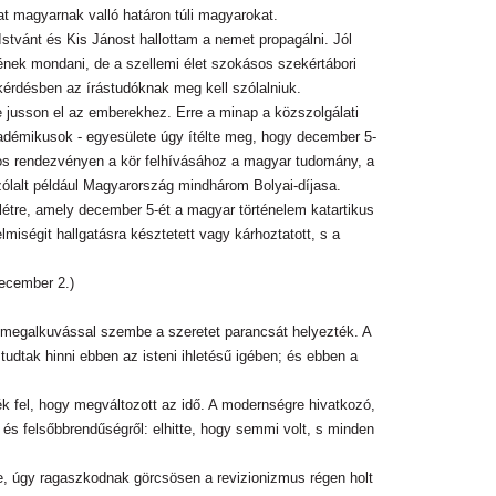
at magyarnak valló határon túli magyarokat.
stvánt és Kis Jánost hallottam a nemet propagálni. Jól
nének mondani, de a szellemi élet szokásos szekértábori
kérdésben az írástudóknak meg kell szólalniuk.
jusson el az emberekhez. Erre a minap a közszolgálati
kadémikusok - egyesülete úgy ítélte meg, hogy december 5-
ános rendezvényen a kör felhívásához a magyar tudomány, a
zólalt például Magyarország mindhárom Bolyai-díjasa.
 létre, amely december 5-ét a magyar történelem katartikus
lmiségit hallgatásra késztetett vagy kárhoztatott, s a
ecember 2.)
 és a megalkuvással szembe a szeretet parancsát helyezték. A
dtak hinni ebben az isteni ihletésű igében; és ebben a
ték fel, hogy megváltozott az idő. A modernségre hivatkozó,
l és felsőbbrendűségről: elhitte, hogy semmi volt, s minden
ére, úgy ragaszkodnak görcsösen a revizionizmus régen holt