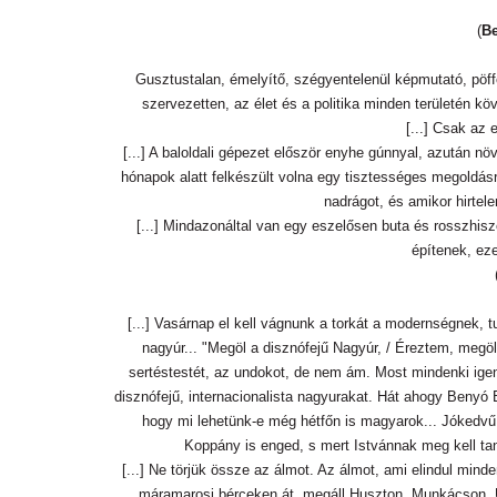
(
Be
Gusztustalan, émelyítő, szégyentelenül képmutató, pöffet
szervezetten, az élet és a politika minden területén k
[...] Csak az 
[...] A baloldali gépezet először enyhe gúnnyal, azután
hónapok alatt felkészült volna egy tisztességes megold
nadrágot, és amikor hirtele
[...] Mindazonáltal van egy eszelősen buta és rosszhi
építenek, ez
[...] Vasárnap el kell vágnunk a torkát a modernségnek,
nagyúr... "Megöl a disznófejű Nagyúr, / Éreztem, megö
sertéstestét, az undokot, de nem ám. Most mindenki igent
disznófejű, internacionalista nagyurakat. Hát ahogy Benyó 
hogy mi lehetünk-e még hétfőn is magyarok... Jókedvű
Koppány is enged, s mert Istvánnak meg kell ta
[...] Ne törjük össze az álmot. Az álmot, ami elindul min
máramarosi bérceken át, megáll Huszton, Munkácson, U