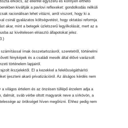
iszta erkölcs, az ellenfél egyszerű és könnyen érthető
kben kiváltják a pavlovi reflexeket: gondolkodás nélküli
k racionálisan lehet vitázni, arról viszont, hogy ki a
al csinál gyalázatos költségvetést, hogy oktatási reformja
 akar, mint a betegek üzletszerű legyilkolását, mert az a
gusba az kivételesen elriasztó állapotokat jelez.
3.)
számítással írnak összetartozásról, szeretetről, történelmi
lővett fényképek és a családi mesék által élővé varázsolt
eti történelem lapjairól.
jzolt ikszjelektől. El a kezekkel a felelősségáthárító
ket ijeszteni akaró privatizációról. Az álságos kérdés nem
hogy a világos értelem és az önzésen túllépő érzelem adja a
 dalmát, sváb vérbe oltott magyarok neve a sírkövön, a
telessége az örökséget híven megőrizni. Ehhez pedig nem