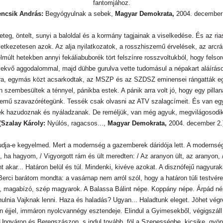
fantomjához.
ncsik András:
Begyógyulnak a sebek,
Magyar Demokrata,
2004. december 
eg, öntelt, sunyi a baloldal és a kormány tagjainak a viselkedése. És az riaszt
övetkezetesen azok. Az alja nyilatkozatok, a rosszhiszemű érvelések, az arcr
elmúlt hetekben annyi fekáliabuborék tört felszínre rosszvoltukból, hogy felsor
 növekvő aggodalommal, majd dühbe gurulva vette tudomásul a népakart aláírá
ásra, egymás közt acsarkodtak, az MSZP és az SZDSZ eminensei rángatták 
n szembesültek a ténnyel, pánikba estek. A pánik arra volt jó, hogy egy pillan
szemű szavazórétegünk. Tessék csak olvasni az ATV szalagcímeit. És van eg
ek hazudoznak és nyáladzanak. De reméljük, van még agyuk, megvilágosodik
(
Szalay Károly:
Nyúlós, ragacsos...,
Magyar Demokrata,
2004. december 2.
 tudja-e kegyelmed. Mert a modernség a gazemberek dáridója lett. A modernsé
l, ha hagyom, / Vigyorgott rám és ült meredten: / Az aranyon ült, az aranyo
 akar... Határon belül és túl. Mindenki, kivéve azokat. A disznófejű nagyura
Berci barátom mondta: a vasárnap nem arról szól, hogy a határon túli testvére
, magabízó, szép magyarok. A Balassa Bálint népe. Koppány népe. Árpád népe
nulnia Vajknak lenni. Haza és haladás? Ugyan... Haladtunk eleget. Jöhet vég
den éjjel, immáron nyolcvannégy esztendeje. Elindul a Gyimesekből, végigszáll
ngváron és Beregszászon, s indul tovább, föl a Szepességbe, kicsike, gyö