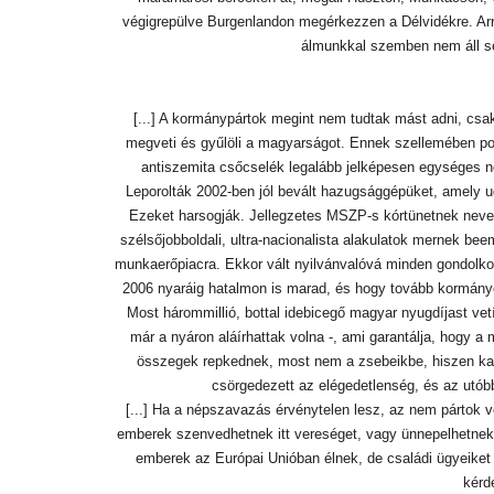
végigrepülve Burgenlandon megérkezzen a Délvidékre. Arró
álmunkkal szemben nem áll se
[...] A kormánypártok megint nem tudtak mást adni, csa
megveti és gyűlöli a magyarságot. Ennek szellemében pol
antiszemita csőcselék legalább jelképesen egységes n
Leporolták 2002-ben jól bevált hazugsággépüket, amely ug
Ezeket harsogják. Jellegzetes MSZP-s kórtünetnek nevezh
szélsőjobboldali, ultra-nacionalista alakulatok mernek b
munkaerőpiacra. Ekkor vált nyilvánvalóvá minden gondolk
2006 nyaráig hatalmon is marad, és hogy tovább kormányo
Most hárommillió, bottal idebicegő magyar nyugdíjast v
már a nyáron aláírhattak volna -, ami garantálja, hogy a
összegek repkednek, most nem a zsebeikbe, hiszen kam
csörgedezett az elégedetlenség, és az utóbb
[...] Ha a népszavazás érvénytelen lesz, az nem pártok
emberek szenvedhetnek itt vereséget, vagy ünnepelhetnek g
emberek az Európai Unióban élnek, de családi ügyeiket
kérd