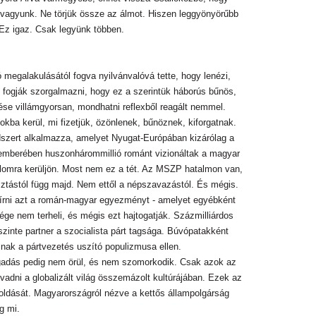
t vagyunk. Ne törjük össze az álmot. Hiszen leggyönyörűbb
Ez igaz. Csak legyünk többen.
megalakulásától fogva nyilvánvalóvá tette, hogy lenézi,
 fogják szorgalmazni, hogy ez a szerintük háborús bűnös,
se villámgyorsan, mondhatni reflexből reagált nemmel.
kba kerül, mi fizetjük, özönlenek, bűnöznek, kiforgatnak.
ndszert alkalmazza, amelyet Nyugat-Európában kizárólag a
ecemberében huszonhárommillió románt vizionáltak a magyar
lomra kerüljön. Most nem ez a tét. Az MSZP hatalmon van,
ztástól függ majd. Nem ettől a népszavazástól. És mégis.
áírni azt a román-magyar egyezményt - amelyet egyébként
ége nem terheli, és mégis ezt hajtogatják. Százmilliárdos
nte partner a szocialista párt tagsága. Búvópatakként
znak a pártvezetés uszító populizmusa ellen.
agadás pedig nem örül, és nem szomorkodik. Csak azok az
adni a globalizált világ összemázolt kultúrájában. Ezek az
oldását. Magyarországról nézve a kettős állampolgárság
g mi.