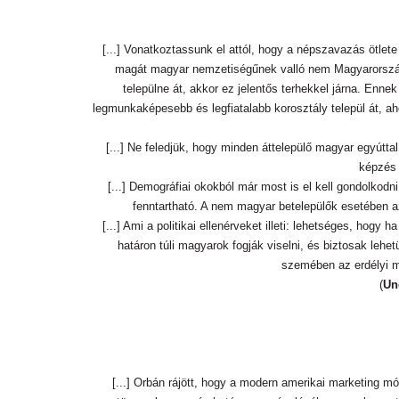
[...] Vonatkoztassunk el attól, hogy a népszavazás ötlet
magát magyar nemzetiségűnek valló nem Magyarország
települne át, akkor ez jelentős terhekkel járna. En
legmunkaképesebb és legfiatalabb korosztály települ át, aho
[...] Ne feledjük, hogy minden áttelepülő magyar egyúttal
képzés 
[...] Demográfiai okokból már most is el kell gondolko
fenntartható. A nem magyar betelepülők esetében az
[...] Ami a politikai ellenérveket illeti: lehetséges, hogy
határon túli magyarok fogják viselni, és biztosak lehe
szemében az erdélyi ma
(
Un
[...] Orbán rájött, hogy a modern amerikai marketing mód