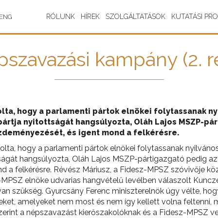
RÓLUNK
HÍREK
SZOLGÁLTATÁSOK
KUTATÁSI PR
ENG
szavazási kampány (2. r
lta, hogy a parlamenti pártok elnökei folytassanak ny
ártja nyitottságát hangsúlyozta, Oláh Lajos MSZP-pár
zdeményezését, és igent mond a felkérésre.
lta, hogy a parlamenti pártok elnökei folytassanak nyilvános
tságát hangsúlyozta, Oláh Lajos MSZP-pártigazgató pedig a
a felkérésre. Révész Máriusz, a Fidesz-MPSZ szóvivője köz
-MPSZ elnöke udvarias hangvételű levélben válaszolt Kuncze
 van szükség. Gyurcsány Ferenc miniszterelnök úgy vélte, 
et, amelyeket nem most és nem így kellett volna feltenni, m
zerint a népszavazást kierőszakolóknak és a Fidesz-MPSZ ve