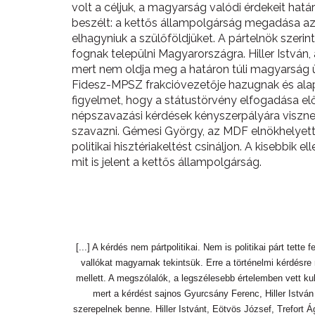
volt a céljuk, a magyarság valódi érdekeit hat
beszélt: a kettős állampolgárság megadása az
elhagyniuk a szülőföldjüket. A pártelnök szer
fognak települni Magyarországra. Hiller Istvá
mert nem oldja meg a határon túli magyarság 
Fidesz-MPSZ frakcióvezetője hazugnak és alapt
figyelmet, hogy a státustörvény elfogadása el
népszavazási kérdések kényszerpályára viszne
szavazni. Gémesi György, az MDF elnökhelyette
politikai hisztériakeltést csináljon. A kisebbi
mit is jelent a kettős állampolgárság.
[...] A kérdés nem pártpolitikai. Nem is politikai párt te
vallókat magyarnak tekintsük. Erre a történelmi kérdésre
mellett. A megszólalók, a legszélesebb értelemben vett kult
mert a kérdést sajnos Gyurcsány Ferenc, Hiller István
szerepelnek benne. Hiller Istvánt, Eötvös József, Trefort