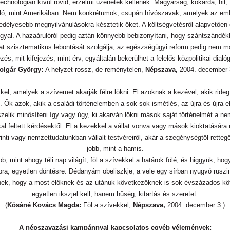
nológián kívül rövid, érzelmi üzenetek kellenek. Magyarság, kokárda, hit, t
ó, mint Amerikában. Nem konkrétumok, csupán hívószavak, amelyek az embere
élyesebb megnyilvánulásokra késztetik őket. A költségvetésről alapvetően csa
gyal. A hazaárulóról pedig aztán könnyebb bebizonyítani, hogy szántszándékk
 szisztematikus lebontását szolgálja, az egészségügyi reform pedig nem mást
és, mit kifejezés, mint érv, egyáltalán bekerülhet a felelős közpolitikai dialó
olgár György:
A helyzet rossz, de reménytelen,
Népszava,
2004. december 
l, amelyek a szívemet akarják félre lökni. El azoknak a kezével, akik rideg 
 Ők azok, akik a családi történelemben a sok-sok ismétlés, az újra és újra e
elik minősíteni így vagy úgy, ki akarván lökni mások saját történelmét a nemz
 feltett kérdésektől. El a kezekkel a vállat vonva vagy mások kioktatására ra
ti vagy nemzettudatunkban vállalt testvéreiről, akár a szegénységtől rettegő
jobb, mint a hamis.
ljebb, mint ahogy téli nap világít, föl a szívekkel a határok fölé, és higgyük, 
, egyetlen döntésre. Dédanyám obeliszkje, a vele egy sírban nyugvó ruszin,
nek, hogy a most élőknek és az utánuk következőknek is sok évszázados kö
egyetlen ikszjel kell, hanem hűség, kitartás és szeretet.
(
Kósáné Kovács Magda:
Föl a szívekkel,
Népszava,
2004. december 3.)
A népszavazási kampánnyal kapcsolatos egyéb vélemények: