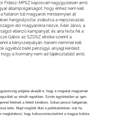
iktor Fidesz-MPSZ kaposvári nagygyűlésen arról
agyar állampolgárságot, hogy ehhez nem kell
 a határon túli magyarok mindannyian át
orában hangsúlyozta: zsákutca a népszavazás,
rszágon élő magyarokra nézve. Áder János, a
ágot ellenző kampányát, és arra hívta fel a
ncze Gábor, az SZDSZ elnöke szerint a
menni a kényszerpályán, hanem nemmel kell
k ügyéből bárki pénzügyi, anyagi kérdést,
e, hogy a Kormány nem ad tájékoztatást arról,
y Magyarország polgárai akarják-e, hogy a magukat magyarnak
megszólalt az elmúlt napokban. Szinte egyöntetűen az igen
gennel felelnek a feltett kérdésre. Sokan persze hallgatnak,
é tette. Majd megítéli őket a politikatörténet, már ha
er megkérdezni, hogy kultuszminiszterként a magyar kultúra