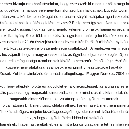
lemében biztatja arra honfitársainkat, hogy rekesszék ki a nemzetből a maguk
ségű ügyekben is hangos véleményformálói azonban hallgatnak. Egyedül Eörsi I
átérezve a kérdés jelentőségét és történelmi súlyát, valójában igent szeret
lalásukkal politikai állásfoglalást tesznek? Pedig nem így van! Nemzeti sors
özreműködik abban, hogy az igent mondó véleményformálók hangja és arca ne 
zorok Batthyány Köre, több mint kétszáz egyetemi tanár - jelentős részben a
zért november 21-én összejövetelt rendezett a kérdésről. A többórás, nyilv
smert, köztiszteletben álló személyisége csatlakozott. A rendezvényen megs
 is hozzájárult, hogy a magyar összetartozás ügyében olyan összefogás jöjjön
és a média elfogultsága azonban sok kiváló, a nemzetért felelősséget érző érte
közvélemény alakítását szájhősökre és primitív ijesztgetőkre hagyták.
József:
Politikai címkézés és a média elfogultsága,
Magyar Nemzet,
2004. d
 átkot, hogy átléptek fölötte és a gyűlölettel, a kirekesztéssel, az árulással
zális parancsa egy magasabb dimenzióba emelte mindazokat, akik mertek és tu
magasabb dimenzióban most vasárnap totális győzelmet aratnak.
nte folyamatosan [...], mert rossz oldalon állnak, hanem azért, mert nem ismer
múlt századi rögeszméjébe kizárólagosságról, egyeduralomról, küldetéstudatró
lesz, s hogy a gyűlölt földet kidöntheti sarkából.
kban élnek, hiszen azt árulták el, és amint a bűnös visszatér a tett színhely