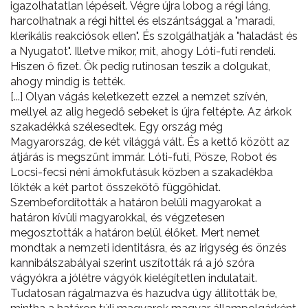
igazolhatatlan lépéseit. Végre újra lobog a régi láng,
harcolhatnak a régi hittel és elszántsággal a "maradi,
klerikális reakciósok ellen". És szolgálhatják a "haladást és
a Nyugatot". Illetve mikor, mit, ahogy Lóti-futi rendeli.
Hiszen ő fizet. Ők pedig rutinosan teszik a dolgukat,
ahogy mindig is tették.
[...] Olyan vágás keletkezett ezzel a nemzet szívén,
mellyel az alig hegedő sebeket is újra feltépte. Az árkok
szakadékká szélesedtek. Egy ország még
Magyarország, de két világgá vált. És a kettő között az
átjárás is megszűnt immár. Lóti-futi, Pösze, Robot és
Locsi-fecsi néni ámokfutásuk közben a szakadékba
lökték a két partot összekötő függőhidat.
Szembefordították a határon belüli magyarokat a
határon kívüli magyarokkal, és végzetesen
megosztották a határon belül élőket. Mert nemet
mondtak a nemzeti identitásra, és az irigység és önzés
kannibálszabályai szerint uszították rá a jó szóra
vágyókra a jólétre vágyók kielégítetlen indulatait.
Tudatosan rágalmazva és hazudva úgy állították be,