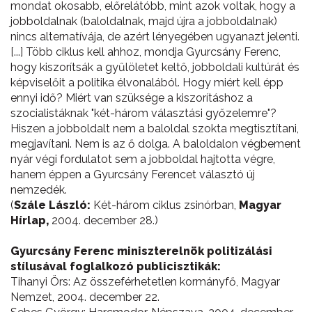
mondat okosabb, előrelátóbb, mint azok voltak, hogy a
jobboldalnak (baloldalnak, majd újra a jobboldalnak)
nincs alternatívája, de azért lényegében ugyanazt jelenti.
[...] Több ciklus kell ahhoz, mondja Gyurcsány Ferenc,
hogy kiszorítsák a gyűlöletet keltő, jobboldali kultúrát és
képviselőit a politika élvonalából. Hogy miért kell épp
ennyi idő? Miért van szüksége a kiszorításhoz a
szocialistáknak "két-három választási győzelemre"?
Hiszen a jobboldalt nem a baloldal szokta megtisztítani,
megjavítani. Nem is az ő dolga. A baloldalon végbement
nyár végi fordulatot sem a jobboldal hajtotta végre,
hanem éppen a Gyurcsány Ferencet választó új
nemzedék.
(
Szále László:
Két-három ciklus zsinórban,
Magyar
Hírlap,
2004. december 28.)
Gyurcsány Ferenc miniszterelnök politizálási
stílusával foglalkozó publicisztikák:
Tihanyi Örs: Az összeférhetetlen kormányfő, Magyar
Nemzet, 2004. december 22.