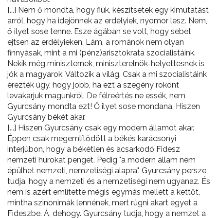
[...] Nem ő mondta, hogy fiúk, készítsetek egy kimutatást
arról, hogy ha idejönnek az erdélyiek, nyomor lesz. Nem,
ő ilyet sose tenne. Esze ágában se volt, hogy sebet
ejtsen az erdélyieken. Lám, a románok nem olyan
finnyásak, mint a mi (pénz)arisztokrata szocialistáink.
Nekik még miniszternek, miniszterelnök-helyettesnek is
jók a magyarok. Változik a világ. Csak a mi szocialistáink
érezték úgy, hogy jobb, ha ezt a szegény rokont
levakarjuk magunkról. De félreértés ne essék, nem
Gyurcsány mondta ezt! Ő ilyet sose mondana. Hiszen
Gyurcsány békét akar.
[...] Hiszen Gyurcsány csak egy modern államot akar.
Éppen csak megemlítődött a békés karácsonyi
interjúbon, hogy a békétlen és acsarkodó Fidesz
nemzeti húrokat penget. Pedig "a modern állam nem
épülhet nemzeti, nemzetiségi alapra". Gyurcsány persze
tudja, hogy a nemzeti és a nemzetiségi nem ugyanaz. És
nem is azért említette mégis egymás mellett a kettőt,
mintha szinonimák lennének, mert rúgni akart egyet a
Fideszbe. Á, dehogy. Gyurcsány tudja, hogy a nemzet a