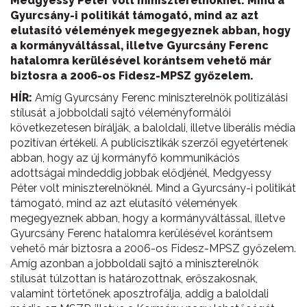
Medgyessy Péter volt miniszterelnöknél. Mind a
Gyurcsány-i politikát támogató, mind az azt
elutasító vélemények megegyeznek abban, hogy
a kormányváltással, illetve Gyurcsány Ferenc
hatalomra kerülésével korántsem vehető már
biztosra a 2006-os Fidesz-MPSZ győzelem.
HÍR:
Amíg Gyurcsány Ferenc miniszterelnök politizálási
stílusát a jobboldali sajtó véleményformálói
következetesen bírálják, a baloldali, illetve liberális média
pozitívan értékeli. A publicisztikák szerzői egyetértenek
abban, hogy az új kormányfő kommunikációs
adottságai mindeddig jobbak elődjénél, Medgyessy
Péter volt miniszterelnöknél. Mind a Gyurcsány-i politikát
támogató, mind az azt elutasító vélemények
megegyeznek abban, hogy a kormányváltással, illetve
Gyurcsány Ferenc hatalomra kerülésével korántsem
vehető már biztosra a 2006-os Fidesz-MPSZ győzelem.
Amíg azonban a jobboldali sajtó a miniszterelnök
stílusát túlzottan is határozottnak, erőszakosnak,
valamint törtetőnek aposztrofálja, addig a baloldali