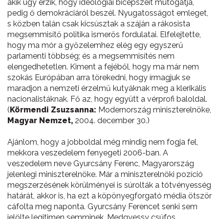
akik úgy érzik, hogy ideológiai bicepszeit mutogatja,
pedig ő demokráciáról beszél. Nyugatosságot emleget,
s közben talán csak kicsúsztak a száján a rákosista
megsemmisítő politika ismerős fordulatai. Elfelejtette,
hogy ma mór a győzelemhez elég egy egyszerű
parlamenti többség; és a megsemmisítés nem
elengedhetetlen. Kiment a fejéből, hogy ma már nem
szokás Európában arra törekedni, hogy írmagjuk se
maradjon a nemzeti érzelmű kutyáknak meg a klerikális
nacionalistáknak. Fő az, hogy együtt a vérprofi baloldal.
(
Körmendi Zsuzsanna:
Modernország miniszterelnöke,
Magyar Nemzet,
2004. december 30.)
Ajánlom, hogy a jobboldal még mindig nem fogja fel,
mekkora veszedelem fenyegeti 2006-ban. A
veszedelem neve Gyurcsány Ferenc, Magyarország
jelenlegi miniszterelnöke. Már a miniszterelnöki pozíció
megszerzésének körülményei is súrolták a tótvényesség
határát, akkor is, ha ezt a köpönyegforgató média ötször
cáfolta meg naponta. Gyurcsány Ferencet senki sem
jelölte legitimen semminek, Medgyessy csúfos