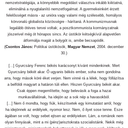
nemzetstratégiája, a könnyebbik megoldást választva inkább kiiktatná,
eliminálná a nyugtalanító nemzetfogalmat. A gyermekeinkért érzett
felelősséget másra - az unióra vagy valami még szélesebb, homályos
körvonalú globalista közösségre - hárítaná. A kommunizmusnak
legalább ötéves tervei voltak; a posztkommunista kormányzatnak
jószerivel még ót hónapos sincs. Az üstökör kétségkívül alapvetően
átformálja magát a bolygót is, amibe becsapódik.
(
Csontos János:
Politikai üstökösök,
Magyar Nemzet
, 2004. december
30.)
[...] Gyurcsány Ferenc békés karácsonyt kívánt mindenkinek. Mert
Gyurcsány békét akar. Ő ugyanis békés ember, soha nem gondolna
arra, hogy mások köré éket verjen. Nem vinné rá a lélek, hogy föllázítsa
a belföldi magyart a határon túli ellen. Hiszen Gyurcsány békét akar.
Csak éppen megemlítette, hogy belevásik a foga a hazai
munkavállalónak, ha idejön az a sok nép a havasokból.
[...] Nem ő mondta, hogy fiúk, készítsetek egy kimutatást arról, hogy
ha idejönnek az erdélyiek, nyomor lesz. Nem, ő ilyet sose tenne. Esze
ágában se volt, hogy sebet ejtsen az erdélyieken. Lám, a románok nem
olyan finnyásak, mint a mi (pénz)arisztokrata szocialistáink. Nekik még