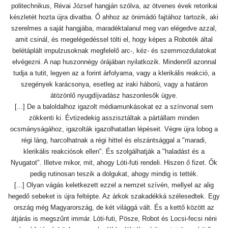
politechnikus, Révai József hangján szólva, az ötvenes évek retorikai
készletét hozta újra divatba. Ő ahhoz az önimádó fajtához tartozik, aki
szerelmes a saját hangjába, maradéktalanul meg van elégedve azzal,
amit csinál, és megelégedéssel tölti el, hogy képes a Roboték által
belétáplált impulzusoknak megfelelő arc-, kéz- és szemmozdulatokat
elvégezni. A nap huszonnégy órájában nyilatkozik. Mindenről azonnal
tudja a tutit, legyen az a forint árfolyama, vagy a klerikális reakció, a
szegények karácsonya, esetleg az iraki háború, vagy a határon
átözönlő nyugdíjvadász haszonlesők ügye.
[...] De a baloldalhoz igazolt médiamunkásokat ez a színvonal sem
zökkenti ki. Évtizedekig asszisztáltak a pártállam minden
ocsmányságához, igazolták igazolhatatlan lépéseit. Végre újra lobog a
régi láng, harcolhatnak a régi hittel és elszántsággal a "maradi,
klerikális reakciósok ellen". És szolgálhatják a "haladást és a
Nyugatot". Illetve mikor, mit, ahogy Lóti-futi rendeli. Hiszen ő fizet. Ők
pedig rutinosan teszik a dolgukat, ahogy mindig is tették.
[...] Olyan vágás keletkezett ezzel a nemzet szívén, mellyel az alig
hegedő sebeket is újra feltépte. Az árkok szakadékká szélesedtek. Egy
ország még Magyarország, de két világgá vált. És a kettő között az
átjárás is megszűnt immár. Lóti-futi, Pösze, Robot és Locsi-fecsi néni