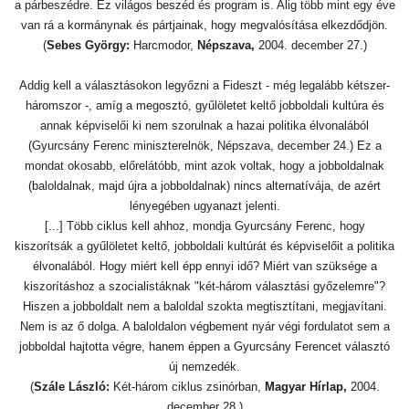
a párbeszédre. Ez világos beszéd és program is. Alig több mint egy éve
van rá a kormánynak és pártjainak, hogy megvalósítása elkezdődjön.
(
Sebes György:
Harcmodor,
Népszava,
2004. december 27.)
Addig kell a választásokon legyőzni a Fideszt - még legalább kétszer-
háromszor -, amíg a megosztó, gyűlöletet keltő jobboldali kultúra és
annak képviselői ki nem szorulnak a hazai politika élvonalából
(Gyurcsány Ferenc miniszterelnök, Népszava, december 24.) Ez a
mondat okosabb, előrelátóbb, mint azok voltak, hogy a jobboldalnak
(baloldalnak, majd újra a jobboldalnak) nincs alternatívája, de azért
lényegében ugyanazt jelenti.
[...] Több ciklus kell ahhoz, mondja Gyurcsány Ferenc, hogy
kiszorítsák a gyűlöletet keltő, jobboldali kultúrát és képviselőit a politika
élvonalából. Hogy miért kell épp ennyi idő? Miért van szüksége a
kiszorításhoz a szocialistáknak "két-három választási győzelemre"?
Hiszen a jobboldalt nem a baloldal szokta megtisztítani, megjavítani.
Nem is az ő dolga. A baloldalon végbement nyár végi fordulatot sem a
jobboldal hajtotta végre, hanem éppen a Gyurcsány Ferencet választó
új nemzedék.
(
Szále László:
Két-három ciklus zsinórban,
Magyar Hírlap,
2004.
december 28.)