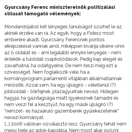
Gyurcsány Ferenc miniszterelnök politizálási
stílusát támogató vélemények:
Mondandójából két lényeges tanulságot szűrhet le az,
akinek érzéke van rá. Az egyik, hogy a Fidesz most
emberére akadt. Gyurcsány Ferencnek pontos
elképzelései vannak arról, miképpen kívánja sikerre vinni
az ő oldalát és - ami legalább ennyire lényeges - nem
érdeklik a túloldali csapkolódások. Pedig kap eleget és
zavarhatná, ha odafigyelne. De nem teszi meg ezt a
szívességet. Nem foglalkozik vele, ha a
kormányprogram parlamenti vitájában alkalmatlannak
minősítik. Azzal sem, ha egy újságíró - véletlenül (?)
jobboldali - tökfejnek, plázagyurinak nevezi. Hidegen
hagyja, ha gazdagsága miatt igyekeznek támadni és
nem veszi fel a kesztyűt, ha egy másik újságíró (?)
"nemzet- és hazaáruló gazemberek gyülekezetének"
nevezi kormányát.
[...] 2006 valóban vízválasztó lesz. Gyurcsány tehát nem
megy bele az adok-kapokba. Nem most akar győzni,