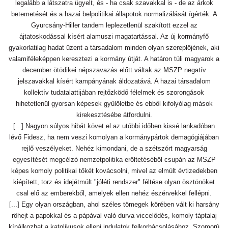
legalább a látszatra ügyelt, és - ha csak szavakkal is - de az árkok
betemetését és a hazai belpolitikai állapotok normalizálását ígérték. A
Gyurcsány-Hiller tandem leplezetlenül szakított ezzel az
ájtatoskodással kísért alamuszi magatartással. Az új kormányfő
gyakorlatilag hadat üzent a társadalom minden olyan szereplőjének, aki
valamiféleképpen keresztezi a kormány útját. A határon túli magyarok a
december ötödikei népszavazás előtt váltak az MSZP negatív
jelszavakkal kísért kampányának áldozatává. A hazai társadalom
kollektív tudatalattijában rejtőzködő félelmek és szorongások
hihetetlenül gyorsan képesek gyűlöletbe és ebből kifolyólag mások
kirekesztésébe átfordulni.
[...] Nagyon súlyos hibát követ el az utóbbi időben kissé lankadóban
lévő Fidesz, ha nem veszi komolyan a kormánypártok demagógiájában
rejlő veszélyeket. Nehéz kimondani, de a szétszórt magyarság
egyesítését megcélzó nemzetpolitika erőltetéséből csupán az MSZP
képes komoly politikai tőkét kovácsolni, mivel az elmúlt évtizedekben
kiépített, torz és idejétmúlt "jóléti rendszer" féltése olyan ösztönöket
csal elő az emberekből, amelyek ellen nehéz észérvekkel fellépni.
[...] Egy olyan országban, ahol széles tömegek körében vált ki harsány
röhejt a papokkal és a pápával való durva viccelődés, komoly táptalaj
kínálkozhat a katolikusok elleni indulatok felkorbácsolásához. Szomorú