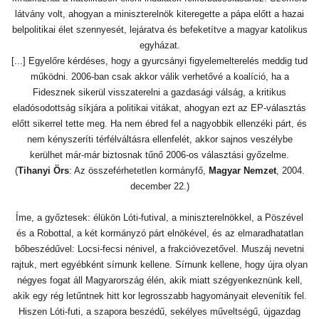
látvány volt, ahogyan a miniszterelnök kiteregette a pápa előtt a hazai
belpolitikai élet szennyesét, lejáratva és befeketítve a magyar katolikus
egyházat.
[...] Egyelőre kérdéses, hogy a gyurcsányi figyelemelterelés meddig tud
működni. 2006-ban csak akkor válik verhetővé a koalíció, ha a
Fidesznek sikerül visszaterelni a gazdasági válság, a kritikus
eladósodottság síkjára a politikai vitákat, ahogyan ezt az EP-választás
előtt sikerrel tette meg. Ha nem ébred fel a nagyobbik ellenzéki párt, és
nem kényszeríti térfélváltásra ellenfelét, akkor sajnos veszélybe
kerülhet már-már biztosnak tűnő 2006-os választási győzelme.
(
Tihanyi Örs
: Az összeférhetetlen kormányfő,
Magyar Nemzet
, 2004.
december 22.)
Íme, a győztesek: élükön Lóti-futival, a miniszterelnökkel, a Pöszével
és a Robottal, a két kormányzó párt elnökével, és az elmaradhatatlan
bőbeszédűvel: Locsi-fecsi nénivel, a frakcióvezetővel. Muszáj nevetni
rajtuk, mert egyébként sírnunk kellene. Sírnunk kellene, hogy újra olyan
négyes fogat áll Magyarország élén, akik miatt szégyenkeznünk kell,
akik egy rég letűntnek hitt kor legrosszabb hagyományait elevenítik fel.
Hiszen Lóti-futi, a szapora beszédű, sekélyes műveltségű, újgazdag