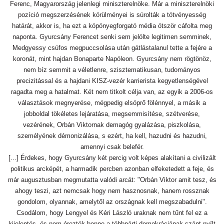
Ferenc, Magyarország jelenlegi miniszterelnöke. Már a miniszterelnöki
pozíció megszerzésének körülményei is súrolták a tótvényesség
határát, akkor is, ha ezt a köpönyegforgató média ötször cáfolta meg
naponta. Gyurcsány Ferencet senki sem jelölte legitimen semminek,
Medgyessy csúfos megpuccsolása után gátlástalanul tette a fejére a
koronát, mint hajdan Bonaparte Napóleon. Gyurcsány nem rögtönöz,
nem bíz semmit a véletlenre, szisztematikusan, tudományos
precizitással és a hajdani KISZ-vezér karrierista kegyetlenségével
ragadta meg a hatalmat. Két nem titkolt célja van, az egyik a 2006-os
választások megnyerése, mégpedig elsöprő fölénnyel, a másik a
jobboldal tökéletes lejáratása, megsemmisítése, szétverése,
vezérének, Orbán Viktornak demagóg gyalázása, piszkolása,
személyének démonizálása, s ezért, ha kell, hazudni és hazudni,
amennyi csak belefér.
[...] Érdekes, hogy Gyurcsány két percig volt képes alakítani a civilizált
politikus arcképét, a harmadik percben azonban elfeketedett a feje, és
már augusztusban megmutatta valódi arcát: "Orbán Viktor amit tesz, és
ahogy teszi, azt nemcsak hogy nem hasznosnak, hanem rossznak
gondolom, olyannak, amelytől az országnak kell megszabadulni".
Csodálom, hogy Lengyel és Kéri László uraknak nem tűnt fel ez a
kijelentés, és nem érezték benne a többpárti demokráciának szánt nyílt