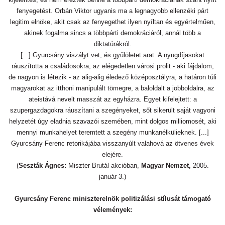
fenyegetést. Orbán Viktor ugyanis ma a legnagyobb ellenzéki párt
legitim elnöke, akit csak az fenyegethet ilyen nyíltan és egyértelműen,
akinek fogalma sincs a többpárti demokráciáról, annál több a
diktatúrákról.
[...] Gyurcsány viszályt vet, és gyűlöletet arat. A nyugdíjasokat
ráuszította a családosokra, az elégedetlen városi prolit - aki fájdalom,
de nagyon is létezik - az alig-alig éledező középosztályra, a határon túli
magyarokat az itthoni manipulált tömegre, a baloldalt a jobboldalra, az
ateistává nevelt masszát az egyházra. Egyet kifelejtett: a
szupergazdagokra ráuszítani a szegényeket, sőt sikerült saját vagyoni
helyzetét úgy eladnia szavazói szemében, mint dolgos milliomosét, aki
mennyi munkahelyet teremtett a szegény munkanélkülieknek. [...]
Gyurcsány Ferenc retorikájába visszanyúlt valahová az ötvenes évek
elejére.
(
Seszták Ágnes:
Miszter Brutál akcióban,
Magyar Nemzet,
2005.
január 3.)
Gyurcsány Ferenc miniszterelnök politizálási stílusát támogató
vélemények: