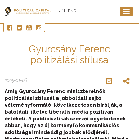
HUN
ENG
Togg
navig
Gyurcsány Ferenc
politizálási stílusa
2005-01-06
Amíg Gyurcsány Ferenc miniszterelnök
politizálási stílusát a jobboldali sajtó
véleményformálói következetesen bírálják, a
baloldali, illetve liberális média pozitívan
értékeli. A publicisztikák szerzői egyetértenek
abban, hogy az új kormányfő kommunikációs
adottságai mindeddig jobbak elődjénél,