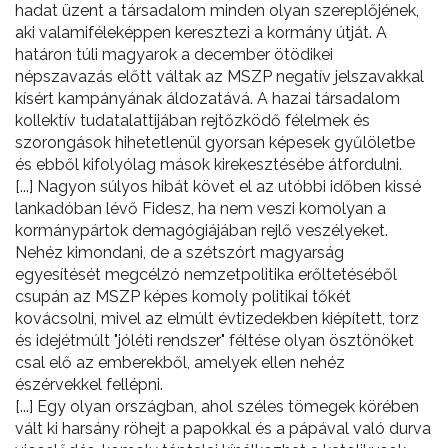
hadat üzent a társadalom minden olyan szereplőjének,
aki valamiféleképpen keresztezi a kormány útját. A
határon túli magyarok a december ötödikei
népszavazás előtt váltak az MSZP negatív jelszavakkal
kísért kampányának áldozatává. A hazai társadalom
kollektív tudatalattijában rejtőzködő félelmek és
szorongások hihetetlenül gyorsan képesek gyűlöletbe
és ebből kifolyólag mások kirekesztésébe átfordulni.
[...] Nagyon súlyos hibát követ el az utóbbi időben kissé
lankadóban lévő Fidesz, ha nem veszi komolyan a
kormánypártok demagógiájában rejlő veszélyeket.
Nehéz kimondani, de a szétszórt magyarság
egyesítését megcélzó nemzetpolitika erőltetéséből
csupán az MSZP képes komoly politikai tőkét
kovácsolni, mivel az elmúlt évtizedekben kiépített, torz
és idejétmúlt "jóléti rendszer" féltése olyan ösztönöket
csal elő az emberekből, amelyek ellen nehéz
észérvekkel fellépni.
[...] Egy olyan országban, ahol széles tömegek körében
vált ki harsány röhejt a papokkal és a pápával való durva