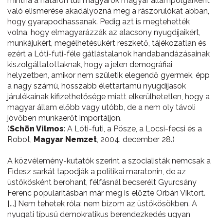
mintha a határon túli magyarok magyar állampolgárként
való elismerése akadályozná meg a rászorulókat abban,
hogy gyarapodhassanak. Pedig azt is megtehették
volna, hogy elmagyarázzák az alacsony nyugdíjaikért,
munkájukért, megélhetésükért reszkető, tájékozatlan és
ezért a Lóti-futi-féle gátlástalanok handabandázásainak
kiszolgáltatottaknak, hogy a jelen demográfiai
helyzetben, amikor nem születik elegendő gyermek, épp
a nagy számú, hosszabb élettartamú nyugdíjasok
járulékainak kifizethetősége miatt elkerülhetetlen, hogy a
magyar állam előbb vagy utóbb, de a nem oly távoli
jövőben munkaerőt importáljon.
(
Schön Vilmos
: A Lóti-futi, a Pösze, a Locsi-fecsi és a
Robot,
Magyar Nemzet
, 2004. december 28.)
A közvélemény-kutatók szerint a szocialisták nemcsak a
Fidesz sarkát tapodják a politikai maratonin, de az
üstökösként berohant, félfásnál becserélt Gyurcsány
Ferenc popularitásban már meg is előzte Orbán Viktort.
[...] Nem tehetek róla: nem bízom az üstökösökben. A
nyugati típusú demokratikus berendezkedés ugyan