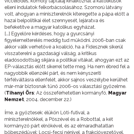
viccelődés, komoly táptalaj kínálkozhat a katolikusok
elleni indulatok felkorbácsolásához. Szomorú látvány
volt, ahogyan a miniszterelnök kiteregette a pápa előtt a
hazai belpolitikai élet szennyesét, lejáratva és
befeketítve a magyar katolikus egyházat.
[...] Egyelőre kérdéses, hogy a gyurcsányi
figyelemelterelés meddig tud működni. 2006-ban csak
akkor válik verhetővé a koalíció, ha a Fidesznek sikerül
visszaterelni a gazdasági válság, a kritikus
eladósodottság síkjára a politikai vitákat, ahogyan ezt az
EP-választás előtt sikerrel tette meg. Ha nem ébred fel a
nagyobbik ellenzéki párt, és nem kényszeríti
térfélváltásra ellenfelét, akkor sajnos veszélybe kerülhet
már-már biztosnak tűnő 2006-os választási győzelme.
(
Tihanyi Örs
: Az összeférhetetlen kormányfő,
Magyar
Nemzet
, 2004. december 22.)
Íme, a győztesek: élükön Lóti-futival, a
miniszterelnökkel, a Pöszével és a Robottal, a két
kormányzó párt elnökével, és az elmaradhatatlan
bőbeszédűvel: Locsi-fecsi nénivel, a frakcióvezetővel.