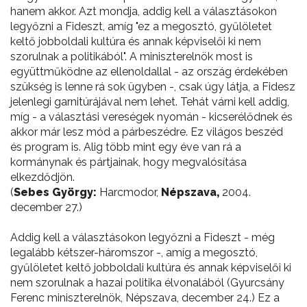
hanem akkor. Azt mondja, addig kell a választásokon
legyőzni a Fideszt, amíg "ez a megosztó, gyűlöletet
keltő jobboldali kultúra és annak képviselői ki nem
szorulnak a politikából". A miniszterelnök most is
együttműködne az ellenoldallal - az ország érdekében
szükség is lenne rá sok ügyben -, csak úgy látja, a Fidesz
jelenlegi garnitúrájával nem lehet. Tehát várni kell addig,
míg - a választási vereségek nyomán - kicserélődnek és
akkor már lesz mód a párbeszédre. Ez világos beszéd
és program is. Alig több mint egy éve van rá a
kormánynak és pártjainak, hogy megvalósítása
elkezdődjön.
(
Sebes György:
Harcmodor,
Népszava,
2004.
december 27.)
Addig kell a választásokon legyőzni a Fideszt - még
legalább kétszer-háromszor -, amíg a megosztó,
gyűlöletet keltő jobboldali kultúra és annak képviselői ki
nem szorulnak a hazai politika élvonalából (Gyurcsány
Ferenc miniszterelnök, Népszava, december 24.) Ez a