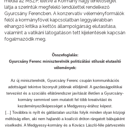
média az MSZP, illetve a Kormány nagy lehetőségét
látja a szerintük megfelelő lendülettel rendelkező
Gyurcsány Ferencben. A konzervatív véleményformálók
felől a kormányfővel kapcsolatban leggyakrabban
elhangzó kritika a kettős állampolgárság elutasítása,
valamint a vatikáni látogatáson tett kijelentések kapcsán
fogalmazódik meg.
Összefoglalás:
Gyurcsány Ferenc miniszterelnök politizálási stílusát elutasító
vélemények:
Az új miniszterelnök, Gyurcsány Ferenc csupán kommunikációs
adottságait tekintve bizonyult jobbnak elődjénél. A gazdaságpolitikai
tervezést és a szociális ellátórendszer javítását illetően a Gyurcsány-
kormány semmivel sem mutatott fel több kreativitást és
kezdeményezőképességet a Medgyessy-érához képest.
[...] Továbbra is nyílt és gátlástalan uszítás folyik minden olyan közjogi
méltóság ellen, aki nem hajlandó a koalíció dróton rángatott bábujaként
viselkedni. A Medgyessy-kormány és a Kovács László-féle pártvezetés