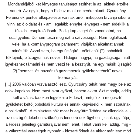
Mondandójából két lényeges tanulságot szűrhet le az, akinek érzéke
van rá. Az egyik, hogy a Fidesz most emberére akadt. Gyurcsány
Ferencnek pontos elképzelései vannak arról, miképpen kívánja sikerre
vinni az ő oldalát és - ami legalább ennyire lényeges - nem érdeklik a
túloldali csapkolódások. Pedig kap eleget és zavarhatná, ha
odafigyelne. De nem teszi meg ezt a szívességet. Nem foglalkozik
vele, ha a kormányprogram parlamenti vitájában alkalmatlannak
minősítik. Azzal sem, ha egy újságíró - véletlenül (?) jobboldali -
tökfejnek, plázagyurinak nevezi. Hidegen hagyja, ha gazdagsága miatt
igyekeznek támadni és nem veszi fel a kesztyűt, ha egy másik újságíró
(?) "nemzet- és hazaáruló gazemberek gyülekezetének" nevezi
kormányát.
[...] 2006 valóban vízválasztó lesz. Gyurcsány tehát nem megy bele az
adok-kapokba. Nem most akar győzni, hanem akkor. Azt mondja, addig
kell a választásokon legyőzni a Fideszt, amíg "ez a megosztó,
gyűlöletet keltő jobboldali kultúra és annak képviselői ki nem szorulnak
a politikából". A miniszterelnök most is együttműködne az ellenoldallal -
az ország érdekében szükség is lenne rá sok ügyben -, csak úgy látja,
a Fidesz jelenlegi garnitúrájával nem lehet. Tehát várni kell addig, míg -
a választási vereségek nyomán - kicserélődnek és akkor már lesz mód