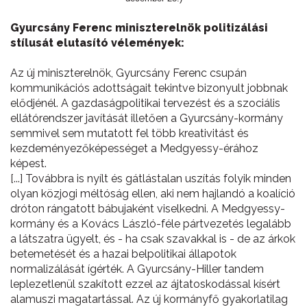
Gyurcsány Ferenc miniszterelnök politizálási
stílusát elutasító vélemények:
Az új miniszterelnök, Gyurcsány Ferenc csupán
kommunikációs adottságait tekintve bizonyult jobbnak
elődjénél. A gazdaságpolitikai tervezést és a szociális
ellátórendszer javítását illetően a Gyurcsány-kormány
semmivel sem mutatott fel több kreativitást és
kezdeményezőképességet a Medgyessy-érához
képest.
[...] Továbbra is nyílt és gátlástalan uszítás folyik minden
olyan közjogi méltóság ellen, aki nem hajlandó a koalíció
dróton rángatott bábujaként viselkedni. A Medgyessy-
kormány és a Kovács László-féle pártvezetés legalább
a látszatra ügyelt, és - ha csak szavakkal is - de az árkok
betemetését és a hazai belpolitikai állapotok
normalizálását ígérték. A Gyurcsány-Hiller tandem
leplezetlenül szakított ezzel az ájtatoskodással kísért
alamuszi magatartással. Az új kormányfő gyakorlatilag