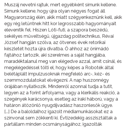
Muszáj nevetni rajtuk, mert egyébként sírnunk kellene.
Sírnunk kellene, hogy újra olyan négyes fogat áll
Magyarország élén, akik miatt szégyenkeznünk kell, akik
egy rég letűntnek hitt kor legrosszabb hagyományait
elevenítik fel. Hiszen Lóti-futi, a szapora beszédű,
sekélyes műveltségű, újgazdag politechnikus, Révai
József hangján szólva, az ötvenes évek retorikai
készletét hozta újra divatba. Ő ahhoz az önimádó
fajtához tartozik, aki szerelmes a saját hangjába,
maradéktalanul meg van elégedve azzal, amit csinál, és
megelégedéssel tölti el, hogy képes a Roboték által
belétáplált impulzusoknak megfelelő arc-, kéz- és
szemmozdulatokat elvégezni. A nap huszonnégy
órájában nyilatkozik. Mindenről azonnal tudja a tutit,
legyen az a forint árfolyama, vagy a klerikális reakció, a
szegények karácsonya, esetleg az iraki háború, vagy a
határon átözönlő nyugdíjvadász haszonlesők ügye.
[...] De a baloldalhoz igazolt médiamunkásokat ez a
színvonal sem zökkenti ki. Évtizedekig asszisztáltak a
pártállam minden ocsmányságához, igazolták