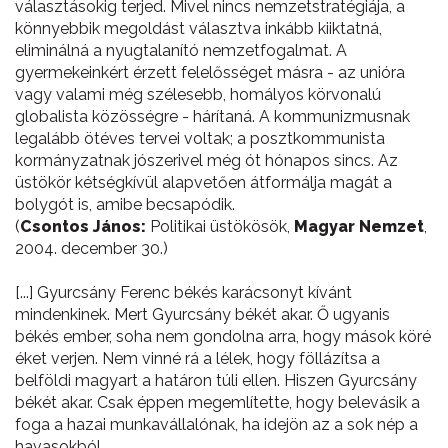
választásokig terjed. Mivel nincs nemzetstratégiája, a
könnyebbik megoldást választva inkább kiiktatná,
eliminálná a nyugtalanító nemzetfogalmat. A
gyermekeinkért érzett felelősséget másra - az unióra
vagy valami még szélesebb, homályos körvonalú
globalista közösségre - hárítaná. A kommunizmusnak
legalább ötéves tervei voltak; a posztkommunista
kormányzatnak jószerivel még ót hónapos sincs. Az
üstökör kétségkívül alapvetően átformálja magát a
bolygót is, amibe becsapódik.
(
Csontos János:
Politikai üstökösök,
Magyar Nemzet
,
2004. december 30.)
[...] Gyurcsány Ferenc békés karácsonyt kívánt
mindenkinek. Mert Gyurcsány békét akar. Ő ugyanis
békés ember, soha nem gondolna arra, hogy mások köré
éket verjen. Nem vinné rá a lélek, hogy föllázítsa a
belföldi magyart a határon túli ellen. Hiszen Gyurcsány
békét akar. Csak éppen megemlítette, hogy belevásik a
foga a hazai munkavállalónak, ha idejön az a sok nép a
havasokból.