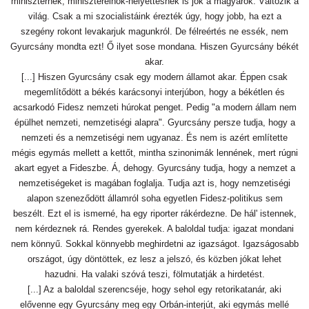
miniszternek, miniszterelnök-helyettesnek is jók a magyarok. Változik a
világ. Csak a mi szocialistáink érezték úgy, hogy jobb, ha ezt a
szegény rokont levakarjuk magunkról. De félreértés ne essék, nem
Gyurcsány mondta ezt! Ő ilyet sose mondana. Hiszen Gyurcsány békét
akar.
[...] Hiszen Gyurcsány csak egy modern államot akar. Éppen csak
megemlítődött a békés karácsonyi interjúbon, hogy a békétlen és
acsarkodó Fidesz nemzeti húrokat penget. Pedig "a modern állam nem
épülhet nemzeti, nemzetiségi alapra". Gyurcsány persze tudja, hogy a
nemzeti és a nemzetiségi nem ugyanaz. És nem is azért említette
mégis egymás mellett a kettőt, mintha szinonimák lennének, mert rúgni
akart egyet a Fideszbe. Á, dehogy. Gyurcsány tudja, hogy a nemzet a
nemzetiségeket is magában foglalja. Tudja azt is, hogy nemzetiségi
alapon szeneződött államról soha egyetlen Fidesz-politikus sem
beszélt. Ezt el is ismerné, ha egy riporter rákérdezne. De hál' istennek,
nem kérdeznek rá. Rendes gyerekek. A baloldal tudja: igazat mondani
nem könnyű. Sokkal könnyebb meghirdetni az igazságot. Igazságosabb
országot, úgy döntöttek, ez lesz a jelszó, és közben jókat lehet
hazudni. Ha valaki szóvá teszi, fölmutatják a hirdetést.
[...] Az a baloldal szerencséje, hogy sehol egy retorikatanár, aki
elővenne egy Gyurcsány meg egy Orbán-interjút, aki egymás mellé