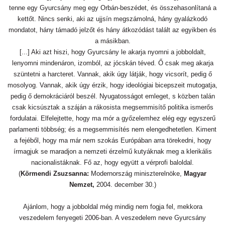
tenne egy Gyurcsány meg egy Orbán-beszédet, és összehasonlítaná a
kettőt. Nincs senki, aki az ujjsín megszámolná, hány gyalázkodó
mondatot, hány támadó jelzőt és hány átkozódást talált az egyikben és
a másikban.
[...] Aki azt hiszi, hogy Gyurcsány le akarja nyomni a jobboldalt,
lenyomni mindenáron, izomból, az jócskán téved. Ő csak meg akarja
szüntetni a harcteret. Vannak, akik úgy látják, hogy vicsorít, pedig ő
mosolyog. Vannak, akik úgy érzik, hogy ideológiai bicepszeit mutogatja,
pedig ő demokráciáról beszél. Nyugatosságot emleget, s közben talán
csak kicsúsztak a száján a rákosista megsemmisítő politika ismerős
fordulatai. Elfelejtette, hogy ma mór a győzelemhez elég egy egyszerű
parlamenti többség; és a megsemmisítés nem elengedhetetlen. Kiment
a fejéből, hogy ma már nem szokás Európában arra törekedni, hogy
írmagjuk se maradjon a nemzeti érzelmű kutyáknak meg a klerikális
nacionalistáknak. Fő az, hogy együtt a vérprofi baloldal.
(
Körmendi Zsuzsanna:
Modernország miniszterelnöke,
Magyar
Nemzet,
2004. december 30.)
Ajánlom, hogy a jobboldal még mindig nem fogja fel, mekkora
veszedelem fenyegeti 2006-ban. A veszedelem neve Gyurcsány