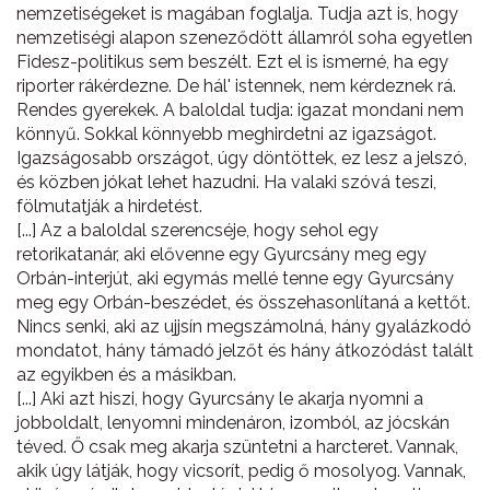
nemzetiségeket is magában foglalja. Tudja azt is, hogy
nemzetiségi alapon szeneződött államról soha egyetlen
Fidesz-politikus sem beszélt. Ezt el is ismerné, ha egy
riporter rákérdezne. De hál' istennek, nem kérdeznek rá.
Rendes gyerekek. A baloldal tudja: igazat mondani nem
könnyű. Sokkal könnyebb meghirdetni az igazságot.
Igazságosabb országot, úgy döntöttek, ez lesz a jelszó,
és közben jókat lehet hazudni. Ha valaki szóvá teszi,
fölmutatják a hirdetést.
[...] Az a baloldal szerencséje, hogy sehol egy
retorikatanár, aki elővenne egy Gyurcsány meg egy
Orbán-interjút, aki egymás mellé tenne egy Gyurcsány
meg egy Orbán-beszédet, és összehasonlítaná a kettőt.
Nincs senki, aki az ujjsín megszámolná, hány gyalázkodó
mondatot, hány támadó jelzőt és hány átkozódást talált
az egyikben és a másikban.
[...] Aki azt hiszi, hogy Gyurcsány le akarja nyomni a
jobboldalt, lenyomni mindenáron, izomból, az jócskán
téved. Ő csak meg akarja szüntetni a harcteret. Vannak,
akik úgy látják, hogy vicsorít, pedig ő mosolyog. Vannak,