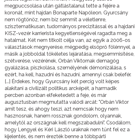
megpuccsolása után gátlástalanul tette a fejére a
koronát, mint hajdan Bonaparte Napóleon. Gyurcsány
nem rögtönöz, nem bíz semmit a véletlenre,
szisztematikusan, tudományos precizitással és a hajdani
KISZ-vezér karrierista kegyetlenségével ragadta meg a
hatalmat. Két nem titkolt célja van, az egyik a 2006-os
választások megnyerése, mégpedig elsöprő fölénnyel, a
másik a jobboldal tökéletes lejáratása, megsemmisítése,
szétverése, vezérének, Orbán Viktornak demagóg
gyalázása, piszkolása, személyének démonizálása, s
ezért, ha kell, hazudni és hazudni, amennyi csak belefér.
[...] Érdekes, hogy Gyurcsány két percig volt képes
alakítani a civilizált politikus arcképét, a harmadik
percben azonban elfeketedett a feje, és már
augusztusban megmutatta valódi arcát: "Orbán Viktor
amit tesz, és ahogy teszi, azt nemcsak hogy nem
hasznosnak, hanem rossznak gondolom, olyannak,
amelytől az országnak kell megszabadulni". Csodálom,
hogy Lengyel és Kéri László uraknak nem tűnt fel ez a
kijelentés, és nem érezték benne a többpárti