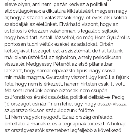
eleve olyan, ami nem igazán kedvez a politikai
állócsillagoknak: a diktatúra kiiktatásáért mégsem nagy
ár, hogy a szabad választások négy-öt éves ciklusokba
szabdalják az életünket. Elvárható viszont, hogy az
üstökös is érkezzen valahonnan, s legalább sejtsük,
hogy hová tart. Antall Józsefről, de még Horn Gyuláról is
pontosan tudni véltük ezeket az adatokat. Orbán
kétségkívül feszegeti ezt a szisztémát, de hát láttunk
már olyan üstököst az égbolton, amely periodikusan
visszatér. Medgyessy Péterről az első pillanatban
látszott, hogy hamar elparázsló típus: nagy csóva,
minimális magma. Gyurcsány viszont úgy került a fejünk
fölé, hogy nem is érkezett, hanem hirtelen csak itt volt.
Ma sem lehetünk benne biztosak, nem csupán
csúfondáros érzéki csalódás, politikai délibáb-e. Pedig
"jó országot csinálni" nem lehet úgy, hogy össze-vissza,
szuperszonikuson száguldozunk fölötte.
[...] Nem vagyok nyugodt. Ez az ország önfeladó,
önfelfaló, a mának él és a tegnapnak törleszt. A holnap
az országvezetők szemében legfeljebb a kővetkező