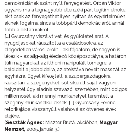
demokráciának szánt nyílt fenyegetést. Orbán Viktor
ugyanis ma a legnagyobb ellenzéki párt legitim elnöke,
akit csak az fenyegethet ilyen nyíltan és egyértelműen,
akinek fogalma sincs a többpárti demokráciáról, annál
több a diktatúrákról.
[...] Gyurcsány viszályt vet, és gyűlöletet arat. A
nyugdíjasokat ráuszította a családosokra, az
elégedetlen városi prolit - aki fájdalom, de nagyon is
létezik - az alig-alig éledező középosztályra, a határon
túli magyarokat az itthoni manipulált tömegre, a
baloldalt a jobboldalra, az ateistává nevelt masszát az
egyházra. Egyet kifelejtett: a szupergazdagokra
ráuszítani a szegényeket, sőt sikerült saját vagyoni
helyzetét úgy eladnia szavazói szemében, mint dolgos
milliomosét, aki mennyi munkahelyet teremtett a
szegény munkanélkülieknek. [...] Gyurcsány Ferenc
retorikájába visszanyúlt valahová az ötvenes évek
elejére.
(
Seszták Ágnes:
Miszter Brutál akcióban,
Magyar
Nemzet,
2005. január 3.)