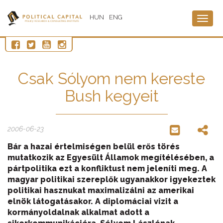
HUN
ENG
Togg
navig
Csak Sólyom nem kereste
Bush kegyeit
2006-06-23
Bár a hazai értelmiségen belül erős törés
mutatkozik az Egyesült Államok megítélésében, a
pártpolitika ezt a konfliktust nem jeleníti meg. A
magyar politikai szereplők ugyanakkor igyekeztek
politikai hasznukat maximalizálni az amerikai
elnök látogatásakor. A diplomáciai vizit a
kormányoldalnak alkalmat adott a