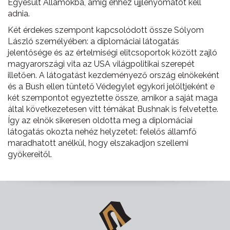
Egyesült Államokba, amíg ehhez ujjlenyomatot kell
adnia.
Két érdekes szempont kapcsolódott össze Sólyom
László személyében: a diplomáciai látogatás
jelentősége és az értelmiségi elitcsoportok között zajló
magyarországi vita az USA világpolitikai szerepét
illetően. A látogatást kezdeményező ország elnökeként
és a Bush ellen tüntető Védegylet egykori jelöltjeként e
két szempontot egyeztette össze, amikor a saját maga
által következetesen vitt témákat Bushnak is felvetette.
Így az elnök sikeresen oldotta meg a diplomáciai
látogatás okozta nehéz helyzetet: felelős államfő
maradhatott anélkül, hogy elszakadjon szellemi
gyökereitől.