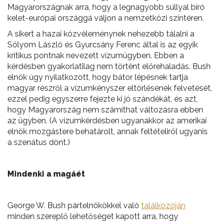
Magyarországnak arra, hogy a legnagyobb súllyal bíró
kelet-európai országgá váljon a nemzetközi színtéren.
A sikert a hazai közvéleménynek nehezebb tálalni a
Sólyom László és Gyurcsány Ferenc által is az egyik
kritikus pontnak nevezett vízumügyben. Ebben a
kérdésben gyakorlatilag nem történt előrehaladás. Bush
elnök úgy nyilatkozott, hogy bátor lépésnek tartja
magyar részről a vízumkényszer eltörlésének felvetését,
ezzel pedig egyszerre fejezte ki jó szándékát, és azt,
hogy Magyarország nem számíthat változásra ebben
az ügyben. (A vízumkérdésben ugyanakkor az amerikai
elnök mozgástere behatárolt, annak feltételiről ugyanis
a szenátus dönt.)
Mindenki a magáét
George W. Bush pártelnökökkel való
találkozóján
minden szereplő lehetőséget kapott arra, hogy