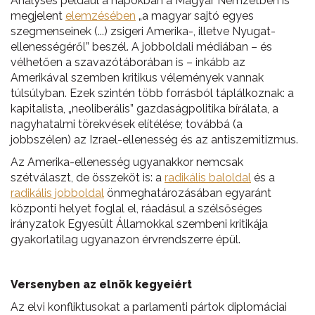
Analyses például a napokban a Magyar Nemzetben is
megjelent
elemzésében
„a magyar sajtó egyes
szegmenseinek (...) zsigeri Amerika-, illetve Nyugat-
ellenességéről” beszél. A jobboldali médiában – és
vélhetően a szavazótáborában is – inkább az
Amerikával szemben kritikus vélemények vannak
túlsúlyban. Ezek szintén több forrásból táplálkoznak: a
kapitalista, „neoliberális” gazdaságpolitika bírálata, a
nagyhatalmi törekvések elítélése; továbbá (a
jobbszélen) az Izrael-ellenesség és az antiszemitizmus.
Az Amerika-ellenesség ugyanakkor nemcsak
szétválaszt, de összeköt is: a
radikális baloldal
és a
radikális jobboldal
önmeghatározásában egyaránt
központi helyet foglal el, ráadásul a szélsőséges
irányzatok Egyesült Államokkal szembeni kritikája
gyakorlatilag ugyanazon érvrendszerre épül.
Versenyben az elnök kegyeiért
Az elvi konfliktusokat a parlamenti pártok diplomáciai