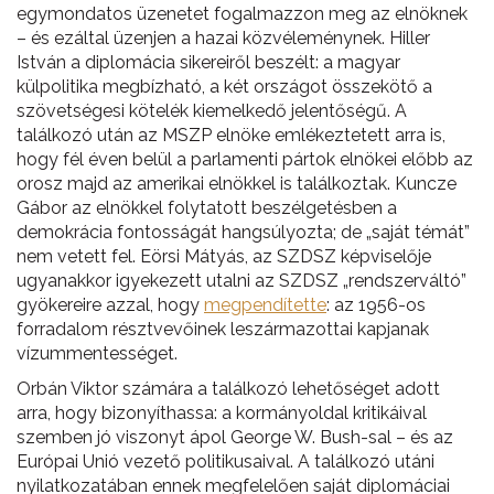
egymondatos üzenetet fogalmazzon meg az elnöknek
– és ezáltal üzenjen a hazai közvéleménynek. Hiller
István a diplomácia sikereiről beszélt: a magyar
külpolitika megbízható, a két országot összekötő a
szövetségesi kötelék kiemelkedő jelentőségű. A
találkozó után az MSZP elnöke emlékeztetett arra is,
hogy fél éven belül a parlamenti pártok elnökei előbb az
orosz majd az amerikai elnökkel is találkoztak. Kuncze
Gábor az elnökkel folytatott beszélgetésben a
demokrácia fontosságát hangsúlyozta; de „saját témát”
nem vetett fel. Eörsi Mátyás, az SZDSZ képviselője
ugyanakkor igyekezett utalni az SZDSZ „rendszerváltó”
gyökereire azzal, hogy
megpendítette
: az 1956-os
forradalom résztvevőinek leszármazottai kapjanak
vízummentességet.
Orbán Viktor számára a találkozó lehetőséget adott
arra, hogy bizonyíthassa: a kormányoldal kritikáival
szemben jó viszonyt ápol George W. Bush-sal – és az
Európai Unió vezető politikusaival. A találkozó utáni
nyilatkozatában ennek megfelelően saját diplomáciai