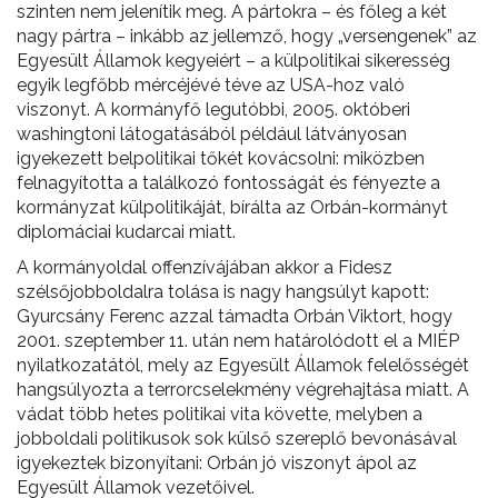
szinten nem jelenítik meg. A pártokra – és főleg a két
nagy pártra – inkább az jellemző, hogy „versengenek” az
Egyesült Államok kegyeiért – a külpolitikai sikeresség
egyik legfőbb mércéjévé téve az USA-hoz való
viszonyt. A kormányfő legutóbbi, 2005. októberi
washingtoni látogatásából például látványosan
igyekezett belpolitikai tőkét kovácsolni: miközben
felnagyította a találkozó fontosságát és fényezte a
kormányzat külpolitikáját, bírálta az Orbán-kormányt
diplomáciai kudarcai miatt.
A kormányoldal offenzívájában akkor a Fidesz
szélsőjobboldalra tolása is nagy hangsúlyt kapott:
Gyurcsány Ferenc azzal támadta Orbán Viktort, hogy
2001. szeptember 11. után nem határolódott el a MIÉP
nyilatkozatától, mely az Egyesült Államok felelősségét
hangsúlyozta a terrorcselekmény végrehajtása miatt. A
vádat több hetes politikai vita követte, melyben a
jobboldali politikusok sok külső szereplő bevonásával
igyekeztek bizonyítani: Orbán jó viszonyt ápol az
Egyesült Államok vezetőivel.