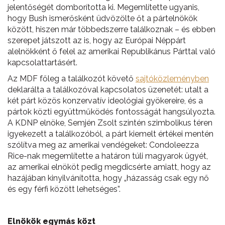
jelentőségét domborította ki. Megemlítette ugyanis,
hogy Bush ismerősként üdvözölte őt a pártelnökök
között, hiszen már többedszerre találkoznak – és ebben
szerepet játszott az is, hogy az Európai Néppárt
alelnökként ő felel az amerikai Republikánus Párttal való
kapcsolattartásért.
Az MDF főleg a találkozót követő
sajtóközleményben
deklarálta a találkozóval kapcsolatos üzenetét: utalt a
két párt közös konzervatív ideológiai gyökereire, és a
pártok közti együttműködés fontosságát hangsúlyozta.
A KDNP elnöke, Semjén Zsolt szintén szimbolikus téren
igyekezett a találkozóból, a párt kiemelt értékei mentén
szólítva meg az amerikai vendégeket: Condoleezza
Rice-nak megemlítette a határon túli magyarok ügyét,
az amerikai elnököt pedig megdicsérte amiatt, hogy az
hazájában kinyilvánította, hogy „házasság csak egy nő
és egy férfi között lehetséges”.
Elnökök egymás közt