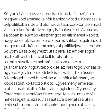
Sólyom László és az amerikai elnök találkozóján a
magyar köztársasági elnök bebizonyította: nemcsak a
belpolitikában, de a diplomáciai találkozókon sem riad
vissza a konfrontatív megnyilvánulásoktól. Az európai
sajtóban is jelentős visszhangot és elismerést kapott,
hogy az elnök három kérdésben is kritikát fogalmazott
meg a republikánus kormányzat politikájával szemben.
Sólyom László egyrészt utalt arra: az emberi jogok
tiszteletben tartásával kell lefolytatni a
terrorizmusellenes háborút – utalva ezzel a
guantanamói fogolytáborok és az iraki fogolykínzások
ügyére. A jövő nemzedékek iránt vállalt felelősség
felemlegetésével burkoltan az elnök a károsanyag-
kibocsátást korlátozó Kiotói Egyezmény amerikai
elutasítását bírálta. A köztársasági elnök Gyurcsány
Ferenchez hasonlóan felemlegette a vízumszerzés
nehézségeit is, ezzel visszautalva beiktatása utáni
elhíresült mondatára, miszerint addig nem utazik az