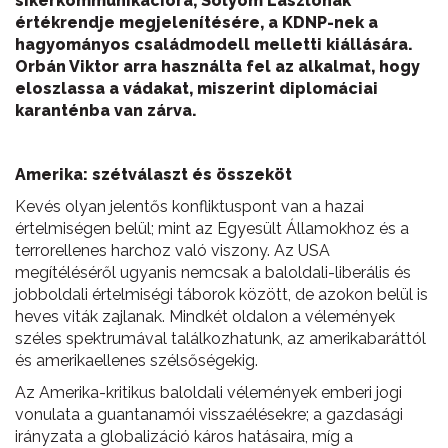
sikerkommunikációra, Sólyom Lászlónak
értékrendje megjelenítésére, a KDNP-nek a
hagyományos családmodell melletti kiállására.
Orbán Viktor arra használta fel az alkalmat, hogy
eloszlassa a vádakat, miszerint diplomáciai
karanténba van zárva.
Amerika: szétválaszt és összeköt
Kevés olyan jelentős konfliktuspont van a hazai
értelmiségen belül; mint az Egyesült Államokhoz és a
terrorellenes harchoz való viszony. Az USA
megítéléséről ugyanis nemcsak a baloldali-liberális és
jobboldali értelmiségi táborok között, de azokon belül is
heves viták zajlanak. Mindkét oldalon a vélemények
széles spektrumával találkozhatunk, az amerikabaráttól
és amerikaellenes szélsőségekig.
Az Amerika-kritikus baloldali vélemények emberi jogi
vonulata a guantanamói visszaélésekre; a gazdasági
irányzata a globalizáció káros hatásaira, míg a