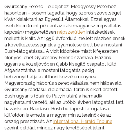
Gyurcsány Ferenc – elődjéhez, Medgyessy Péterhez
hasonlóan – sosem tagadta, hogy szoros szövetséget
kíván kialakítani az Egyesült Államokkal. Ezzel egyes
esetekben (mint például az iraki magyar szerepvállalás
kapcsán) meglehetősen
népszerűtlen
intézkedések
mellett is kiállt. Az 1956 évforduló mellett részben ennek
a következetességnek a gyümölcse érett be a mostani
Bush-látogatással. A vizit időzítése miatt kifejezetten
előnyös lehet Gyurcsány Ferenc számára. Hazánk
ugyanis a közeljövőben újabb kisegítő csapatot küld
Afganisztánba, a mostani látogatás pedig
bebizonyíthatja az itthoni közvéleménynek:
Magyarország háborús szerepvállalása nem hiábavaló.
Gyurcsány ráadásul diplomáciai téren is sikert aratott:
Bush ugyanis (Blair és Putyin után) a harmadik
nagyhatalmi vezető, aki az utóbbi évben látogatást tett
hazánkban. Ráadásul Bush budapesti látogatása
külföldön is emelte a magyar miniszterelnök és az
ország presztizsét. Az
International Herald Tribune
szerint például mindez nagy lehetőséget jelent