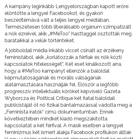
A kampány leginkább Lengyelországban kapott erőre:
elöntötte a lengyel Facebookot, és gyakori
beszédtémává vált a teljes lengyel médiában.
Természetesen több liberálisabb orgánum szimpatizált
a nők ezreivel, akik „#MeToo” hasttaggel osztották meg
barátaikkal a velük történteket.
A jobboldali média inkább viccet csinált az érzékeny
feministából, akik „korlátozzák a férfiak és nők közti
kapcsolatok hitelességét”. Két eset kínálkozott arra,
hogy a #MeToo kampányt ellenzők a baloldal
képmutatóságának és morális válságának
alátámasztására használják fel. Először a legfőbb
progresszív intellektuális köröket képviselő Gazeta
Wyborcza és Political Critique két fiatal baloldali
publicistáját öt nő fizikai bántalmazással vádolta meg a
„Feminista iratok” című dokumentumban. Ennek
következtében mindkét kiadó megszakította
kapcsolatát a két férfival. A másik esetben a lengyel
feminizmus két ismert alakja Facebook profilukon álltak