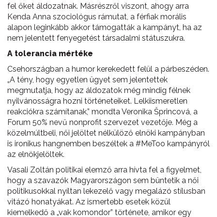
fel őket áldozatnak. Másrészről viszont, ahogy arra
Kenda Anna szociológus rámutat, a férfiak morális
alapon leginkább akkor támogatták a kampányt, ha az
nem jelentett fenyegetést társadalmi státuszukra.
A tolerancia mértéke
Csehországban a humor kerekedett felül a párbeszéden.
„A tény, hogy egyetlen ügyet sem jelentettek
megmutatja, hogy az áldozatok még mindig félnek
nyilvánosságra hozni történeteiket. Lelkiismeretlen
reakciókra számítanak,” mondta Veronika Šprincová, a
Forum 50% nevű nonprofit szervezet vezetője. Még a
közelmúltbeli, női jelöltet nélkülöző elnöki kampányban
is ironikus hangnemben beszéltek a #MeToo kampányról
az elnökjelöltek.
Vasali Zoltán politikai elemző arra hívta fel a figyelmet,
hogy a szavazók Magyarországon sem büntetik a női
politikusokkal nyíltan lekezelő vagy megalázó stílusban
vitázó honatyákat. Az ismertebb esetek közül
kiemelkedő a „vak komondor” története, amikor egy