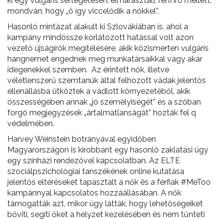
ki egy vulgáris sértegetésért elmarasztalt férfi író mellett,
mondván, hogy „ő így viccelődik a nőkkel”.
Hasonló mintázat alakult ki Szlovákiában is, ahol a
kampány mindössze korlátozott hatással volt azon
vezető újságírók megítélésére, akik közismerten vulgáris
hangnemet engednek meg munkatársaikkal vagy akár
idegenekkel szemben. Az érintett nők, illetve
véletlenszerű szemtanúk által felhozott vádak jelentős
ellenállásba ütköztek a vádlott környezetéből, akik
összességében annak „jó személyiségét” és a szóban
forgó megjegyzések „ártalmatlanságát” hozták fel q
védelmében.
Harvey Weinstein botrányával egyidőben
Magyarországon is kirobbant egy hasonló zaklatási ügy
egy színházi rendezővel kapcsolatban. Az ELTE
szociálpszichológiai tanszékének online kutatása
jelentős eltéréseket tapasztalt a nők és a férfiak #MeToo
kampánnyal kapcsolatos hozzáállásában. A nők
támogatták azt, mikor úgy látták, hogy lehetőségeiket
bővíti, segíti őket a helyzet kezelésében és nem tűnteti