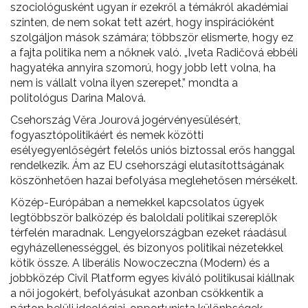
szociológusként ugyan ír ezekről a témákról akadémiai
szinten, de nem sokat tett azért, hogy inspirációként
szolgáljon mások számára; többször elismerte, hogy ez
a fajta politika nem a nőknek való. „Iveta Radičová ebbéli
hagyatéka annyira szomorú, hogy jobb lett volna, ha
nem is vállalt volna ilyen szerepet,” mondta a
politológus Darina Malová.
Csehország Věra Jourová jogérvényesülésért,
fogyasztópolitikáért és nemek közötti
esélyegyenlőségért felelős uniós biztossal erős hanggal
rendelkezik. Ám az EU csehországi elutasítottságának
köszönhetően hazai befolyása meglehetősen mérsékelt.
Közép-Európában a nemekkel kapcsolatos ügyek
legtöbbször balközép és baloldali politikai szereplők
térfelén maradnak. Lengyelországban ezeket ráadásul
egyházellenességgel, és bizonyos politikai nézetekkel
kötik össze. A liberális Nowoczeczna (Modern) és a
jobbközép Civil Platform egyes kiváló politikusai kiállnak
a női jogokért, befolyásukat azonban csökkentik a