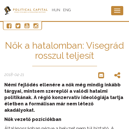
HUN
ENG
Togg
navig
Nők a hatalomban: Visegrád
rosszul teljesít
2018-04-21
Némi fejlődés ellenére a nők még mindig inkább
tárgyai, mintsem szereplői a valódi hatalmi
politikának. A régió konzervatív ideológiája tartja
életben a formálisan már nem létező
akadályokat.
Nők vezető pozíciókban
Általánosságban nézve a helyzet nem túl bíztató. A