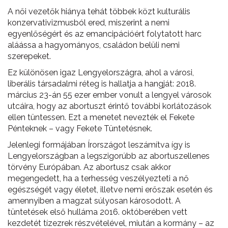
A női vezetők hiánya tehát többek közt kulturális
konzervativizmusból ered, miszerint a nemi
egyenlőségért és az emancipációért folytatott harc
aláássa a hagyományos, családon belüli nemi
szerepeket.
Ez különösen igaz Lengyelországra, ahol a városi,
liberális társadalmi réteg is hallatja a hangját: 2018.
március 23-án 55 ezer ember vonult a lengyel városok
utcáira, hogy az abortuszt érintő további korlátozások
ellen tüntessen. Ezt a menetet nevezték el Fekete
Pénteknek – vagy Fekete Tüntetésnek.
Jelenlegi formájában Írországot leszámítva így is
Lengyelországban a legszigorúbb az abortuszellenes
törvény Európában. Az abortusz csak akkor
megengedett, ha a terhesség veszélyezteti a nő
egészségét vagy életet, illetve nemi erőszak esetén és
amennyiben a magzat súlyosan károsodott. A
tüntetések első hulláma 2016. októberében vett
kezdetét tízezrek részvételével, miután a kormány – az