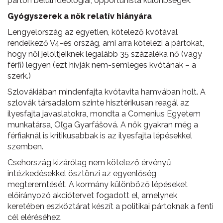
párton belüli ideológiai, opportunista különbségek.
Gyógyszerek a nők relatív hiányára
Lengyelország az egyetlen, kötelező kvótával
rendelkező V4-es ország, ami arra kötelezi a pártokat,
hogy női jelöltjeiknek legalább 35 százaléka nő (vagy
férfi) legyen (ezt hívják nem-semleges kvótának – a
szerk.)
Szlovákiában mindenfajta kvótavita hamvában holt. A
szlovák társadalom szinte hisztérikusan reagál az
ilyesfajta javaslatokra, mondta a Comenius Egyetem
munkatársa, Oľga Gyarfášová. A nők gyakran még a
férfiaknál is kritikusabbak is az ilyesfajta lépésekkel
szemben.
Csehország kizárólag nem kötelező érvényű
intézkedésekkel ösztönzi az egyenlőség
megteremtését. A kormány különböző lépéseket
előirányozó akciótervet fogadott el, amelynek
keretében eszköztárat készít a politikai pártoknak a fenti
cél eléréséhez.