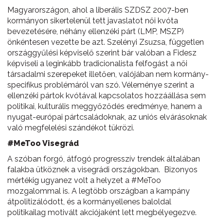
Magyarországon, ahol a liberális SZDSZ 2007-ben
kormányon sikertelenül tett javaslatot női kvóta
bevezetésére, néhány ellenzéki párt (LMP, MSZP)
önkéntesen vezette be azt. Szelényi Zsuzsa, független
országgyűlési képviselő szerint bár valóban a Fidesz
képviseli a leginkább tradicionalista felfogást a női
társadalmi szerepeket illetően, valójában nem kormány-
specifikus problémáról van szó. Véleménye szerint a
ellenzéki pártok kvótával kapcsolatos hozzáállása sem
politikai, kulturális meggyőződés eredménye, hanem a
nyugat-európai pártcsaládoknak, az uniós elvárásoknak
való megfelelési szándékot tükrözi.
#MeToo Visegrád
A szóban forgó, átfogó progresszív trendek általában
falakba ütköznek a visegrádi országokban. Bizonyos
mértékig ugyanez volt a helyzet a #MeToo
mozgalommal is. A legtöbb országban a kampány
átpolitizálódott, és a kormányellenes baloldal
politikailag motivált akciójaként lett megbélyegezve.