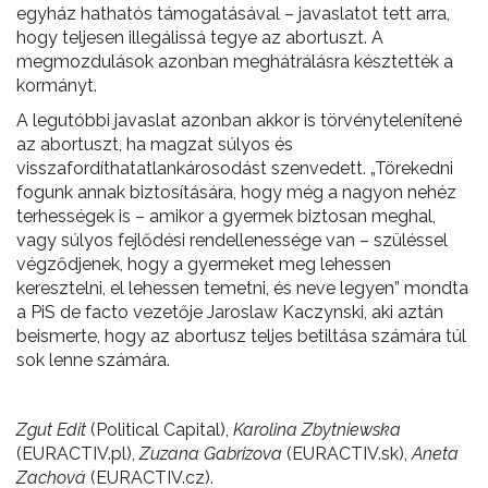
egyház hathatós támogatásával – javaslatot tett arra,
hogy teljesen illegálissá tegye az abortuszt. A
megmozdulások azonban meghátrálásra késztették a
kormányt.
A legutóbbi javaslat azonban akkor is törvénytelenítené
az abortuszt, ha magzat súlyos és
visszafordíthatatlankárosodást szenvedett. „Törekedni
fogunk annak biztosítására, hogy még a nagyon nehéz
terhességek is – amikor a gyermek biztosan meghal,
vagy súlyos fejlődési rendellenessége van – szüléssel
végződjenek, hogy a gyermeket meg lehessen
keresztelni, el lehessen temetni, és neve legyen” mondta
a PiS de facto vezetője Jaroslaw Kaczynski, aki aztán
beismerte, hogy az abortusz teljes betiltása számára túl
sok lenne számára.
Zgut Edit
(Political Capital),
Karolina Zbytniewska
(EURACTIV.pl),
Zuzana Gabrizova
(EURACTIV.sk),
Aneta
Zachová
(EURACTIV.cz).