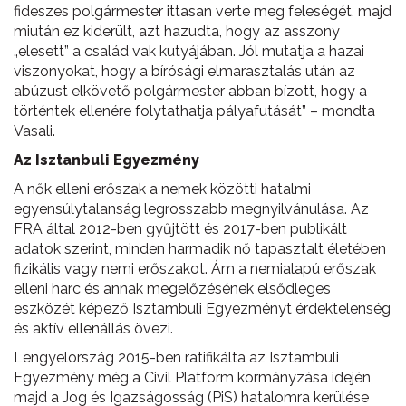
fideszes polgármester ittasan verte meg feleségét, majd
miután ez kiderült, azt hazudta, hogy az asszony
„elesett” a család vak kutyájában. Jól mutatja a hazai
viszonyokat, hogy a bírósági elmarasztalás után az
abúzust elkövető polgármester abban bízott, hogy a
történtek ellenére folytathatja pályafutását” – mondta
Vasali.
Az Isztanbuli Egyezmény
A nők elleni erőszak a nemek közötti hatalmi
egyensúlytalanság legrosszabb megnyilvánulása. Az
FRA által 2012-ben gyűjtött és 2017-ben publikált
adatok szerint, minden harmadik nő tapasztalt életében
fizikális vagy nemi erőszakot. Ám a nemialapú erőszak
elleni harc és annak megelőzésének elsődleges
eszközét képező Isztambuli Egyezményt érdektelenség
és aktív ellenállás övezi.
Lengyelország 2015-ben ratifikálta az Isztambuli
Egyezmény még a Civil Platform kormányzása idején,
majd a Jog és Igazságosság (PiS) hatalomra kerülése