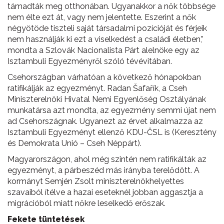
támadták meg otthonában. Ugyanakkor a nők többsége
nem élte ezt át, vagy nem jelentette. Eszerint a nők
négyötöde tiszteli saját társadalmi pozícióját és férjeik
nem használják ki ezt a viselkedést a családi életben,”
mondta a Szlovák Nacionalista Párt alelnöke egy az
Isztambuli Egyezményről szóló tévévitában.
Csehországban várhatóan a következő hónapokban
ratifikálják az egyezményt. Radan Šafařík, a Cseh
Miniszterelnöki Hivatal Nemi Egyenlőség Osztályának
munkatársa azt mondta, az egyezmény semmi újat nem
ad Csehországnak. Ugyanezt az érvet alkalmazza az
Isztambuli Egyezményt ellenző KDU-ČSL is (Keresztény
és Demokrata Unió – Cseh Néppárt).
Magyarországon, ahol még szintén nem ratifikálták az
egyezményt, a párbeszéd más irányba terelődött. A
kormányt Semjén Zsolt miniszterelnökhelyettes
szavaiból ítélve a hazai eseteknél jobban aggasztja a
migrációból miatt nőkre leselkedő erőszak.
Fekete tüntetések