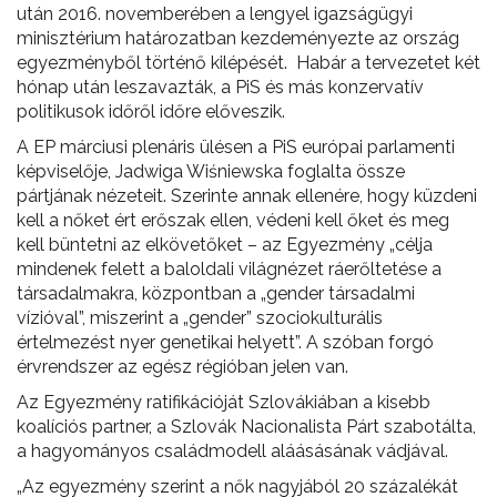
után 2016. novemberében a lengyel igazságügyi
minisztérium határozatban kezdeményezte az ország
egyezményből történő kilépését. Habár a tervezetet két
hónap után leszavazták, a PiS és más konzervatív
politikusok időről időre előveszik.
A EP márciusi plenáris ülésen a PiS európai parlamenti
képviselője, Jadwiga Wiśniewska foglalta össze
pártjának nézeteit. Szerinte annak ellenére, hogy küzdeni
kell a nőket ért erőszak ellen, védeni kell őket és meg
kell büntetni az elkövetőket – az Egyezmény „célja
mindenek felett a baloldali világnézet ráerőltetése a
társadalmakra, központban a „gender társadalmi
vízióval”, miszerint a „gender” szociokulturális
értelmezést nyer genetikai helyett”. A szóban forgó
érvrendszer az egész régióban jelen van.
Az Egyezmény ratifikációját Szlovákiában a kisebb
koalíciós partner, a Szlovák Nacionalista Párt szabotálta,
a hagyományos családmodell aláásásának vádjával.
„Az egyezmény szerint a nők nagyjából 20 százalékát