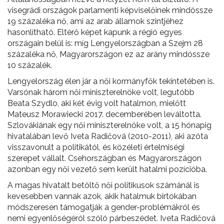
visegrádi országok parlamenti képviselőinek mindössze
19 százaléka nő, ami az arab államok szintjéhez
hasonlítható. Eltérő képet kapunk a régió egyes
országain belül is: míg Lengyelországban a Szejm 28
százaléka nő, Magyarországon ez az arány mindössze
10 százalék.
Lengyelország élen jár a női kormányfők tekintetében is.
Varsónak három női miniszterelnöke volt, legutóbb
Beata Szydlo, aki két évig volt hatalmon, mielőtt
Mateusz Morawiecki 2017. decemberében leváltotta.
Szlovákiának egy női miniszterelnöke volt, a 15 hónapig
hivatalában levő Iveta Radičová (2010-2011), aki azóta
visszavonult a politikától, és közéleti értelmiségi
szerepet vállalt. Csehországban és Magyarországon
azonban egy női vezető sem került hatalmi pozícióba.
A magas hivatalt betöltő női politikusok számánál is
kevesebben vannak azok, akik hatalmuk birtokában
módszeresen támogatják a gender-problémákról és
nemi egyenlőségéról szóló párbeszédet. Iveta Radičová