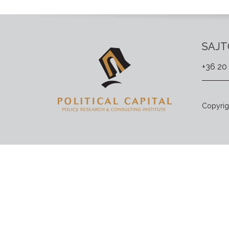
SAJT
+36 20
Copyrigh