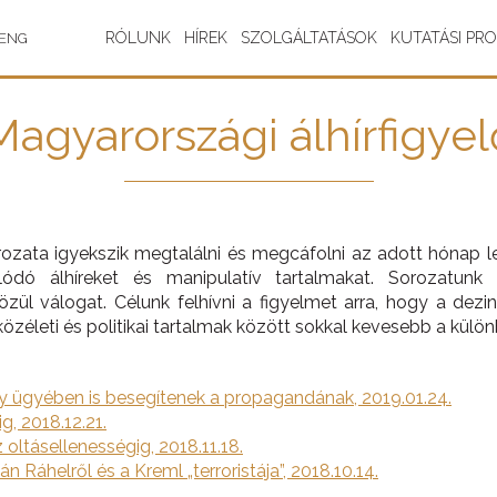
RÓLUNK
HÍREK
SZOLGÁLTATÁSOK
KUTATÁSI PR
ENG
Magyarországi álhírfigyel
sorozata igyekszik megtalálni és megcáfolni az adott hónap 
ódó álhíreket és manipulatív tartalmakat. Sorozatunk k
ül válogat. Célunk felhívni a figyelmet arra, hogy a dezi
közéleti és politikai tartalmak között sokkal kevesebb a külö
ny ügyében is besegítenek a propagandának, 2019.01.24.
g, 2018.12.21.
z oltásellenességig, 2018.11.18.
án Ráhelről és a Kreml „terroristája”, 2018.10.14.