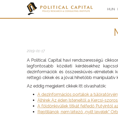
HUN
2019-01-17
A Political Capital havi rendszerességű cikk
legfontosabb közéleti kérdésekhez kapcsol
dezinformációk és összeesküvés-elméletek köz
rettegő cikkek és a jóval hihetőbb manipulatív 
Az eddig megjelent cikkek itt olvashatók:
A dezinformációs portálok a túlóratörvé
Álhírek Az éden Isteneitől a Kercsi-szorosi
A földönkívüliek titkát felfedő Putyintól a
Reptiliánok, nem létező „nyílt levelek” Orb