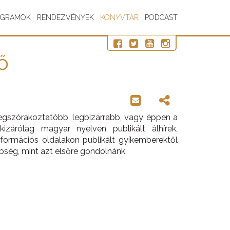
OGRAMOK
RENDEZVÉNYEK
KÖNYVTÁR
PODCAST
ő
legszórakoztatóbb, legbizarrabb, vagy éppen a
izárólag magyar nyelven publikált álhírek,
nformációs oldalakon publikált gyíkemberektől
nbség, mint azt elsőre gondolnánk.