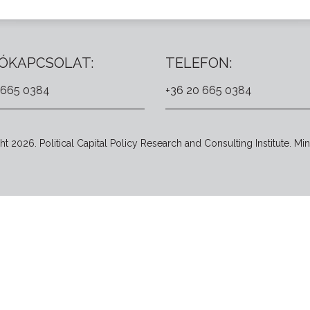
ÓKAPCSOLAT:
TELEFON:
 665 0384
+36 20 665 0384
t 2026. Political Capital Policy Research and Consulting Institute. Min