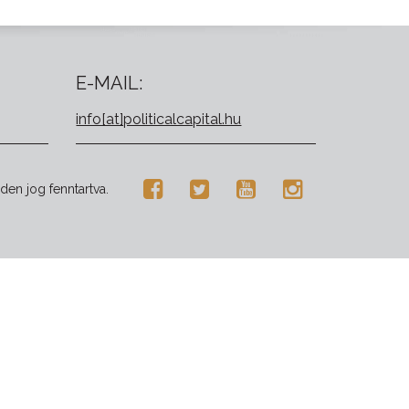
E-MAIL:
info[at]politicalcapital.hu
den jog fenntartva.