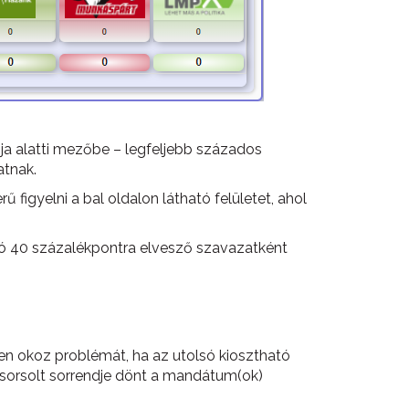
gója alatti mezőbe – legfeljebb százados
atnak.
figyelni a bal oldalon látható felületet, ahol
adó 40 százalékpontra elvesző szavazatként
n okoz problémát, ha az utolsó kiosztható
k sorsolt sorrendje dönt a mandátum(ok)