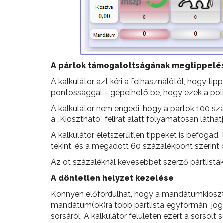
A pártok támogatottságának megtippelé
A kalkulátor azt kéri a felhasználótól, hogy ti
pontossággal – gépelhető be, hogy ezek a poli
A kalkulátor nem engedi, hogy a pártok 100 száz
a „Kiosztható” felirat alatt folyamatosan látha
A kalkulátor életszerűtlen tippeket is befoga
tekint, és a megadott 60 százalékpont szerint 
Az öt százaléknál kevesebbet szerző pártlis
A döntetlen helyzet kezelése
Könnyen előfordulhat, hogy a mandátumkiosztá
mandátum(ok)ra több pártlista egyformán jogos
sorsáról. A kalkulátor felületén ezért a sorsolt