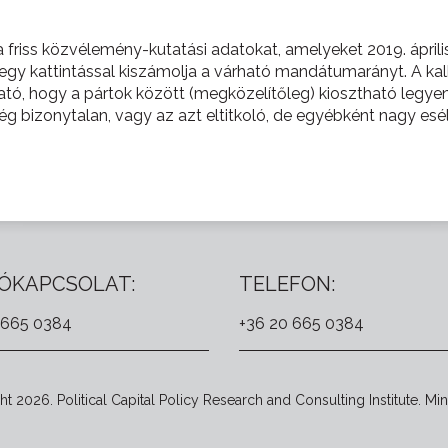
a friss közvélemény-kutatási adatokat, amelyeket 2019. áprili
gy kattintással kiszámolja a várható mandátumarányt. A kal
ató, hogy a pártok között (megközelítőleg) kiosztható legye
 bizonytalan, vagy az azt eltitkoló, de egyébként nagy esél
ÓKAPCSOLAT:
TELEFON:
 665 0384
+36 20 665 0384
t 2026. Political Capital Policy Research and Consulting Institute. Min