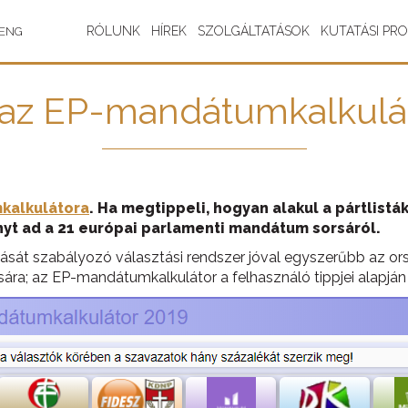
RÓLUNK
HÍREK
SZOLGÁLTATÁSOK
KUTATÁSI PR
ENG
t az EP-mandátumkalkulá
kalkulátora
. Ha megtippeli, hogyan alakul a pártlist
nyt ad a 21 európai parlamenti mandátum sorsáról.
ását szabályozó választási rendszer jóval egyszerűbb az ors
sára; az EP-mandátumkalkulátor a felhasználó tippjei alapj