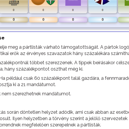
se
ppelje meg a pártlisták várható támogatottságát. A pártok lo
tikai erők az érvényes szavazatok hány százalékára számíth
alékpontnál többet szerezzenek. A tippek beírásakor célszerű 
tja, hány százalékpontot oszthat még ki.
d. Ha például csak 60 százalékpont talál gazdára, a fennmar
osztja ki a 21 mandátumot.
ták nem szerezhetnek mandátumot.
s során döntetlen helyzet adódik, ami csak abban az esetbe
ult. Ilyen helyzetben a törvény szerint a jelölő szervezete
 sorrendnek megfelelően szerepelnek a pártlisták.