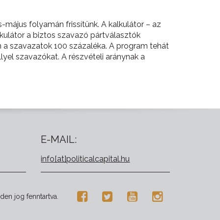
s-május folyamán frissítünk. A kalkulátor – az
kulátor a biztos szavazó pártválasztók
n a szavazatok 100 százaléka. A program tehát
lyel szavazókat. A részvételi aránynak a
E-MAIL:
info[at]politicalcapital.hu
den jog fenntartva.