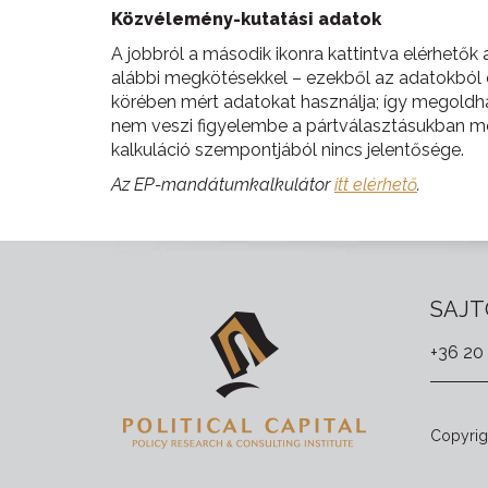
Közvélemény-kutatási adatok
A jobbról a második ikonra kattintva elérhetők 
alábbi megkötésekkel – ezekből az adatokból e
körében mért adatokat használja; így megoldh
nem veszi figyelembe a pártválasztásukban még
kalkuláció szempontjából nincs jelentősége.
Az EP-mandátumkalkulátor
itt elérhető
.
SAJT
+36 20
Copyrigh