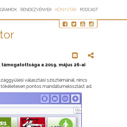
OGRAMOK
RENDEZVÉNYEK
KÖNYVTÁR
PODCAST
tor
ák támogatottsága a 2019. május 26-ai
zággyűlési választási szisztémánál, nincs
án tökéletesen pontos mandátumeloszlást ad.