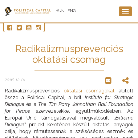
HUN
ENG
Togg
navig
Radikalizmusprevenciós
oktatási csomag
2016-12-01
Radikalizmusprevenciós
oktatási csomagokat
állított
össze a Political Capital, a brit
Institute for Strategic
Dialogue
és a
The Tim Parry Johnathan Ball Foundation
for Peace
szervezetekkel együttműködésben. Az
Európai Unió támogatásával megvalósult „
Extreme
Dialogue
” projekt keretében készült oktatási anyagok
célja, hogy rámutassanak a szélsőséges eszmék és