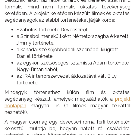
célozzák, alkalmazhatók tanárok és trénerek által mind
formális, mind nem formális oktatási tevékenység
keretében. A projekt keretében készült filmek és oktatási
segédanyagok az alábbi történeteket járják körbe:
Szabolcs története Devecserről,
a Szíriából menekültként Németországba érkezett
Jimmy története,
a kanadai szélsőjobboldali szcénából kiugrott
Daniel története,
az egykori szélsőséges iszlamista Adam története
Nagy-Britanniából,
az IRA ír terrorszervezet áldozatává vált Billy
története.
Mindegyik történethez külön film és oktatási
segédanyag készült, amelyek megtalálhatók a
projekt
honlapján
magyarul is (a filmek magyar felirattal
nézhetők).
A magyar csomag egy devecseri roma férfi történetén
keresztül mutatja be, hogyan hatott rá, családjára,