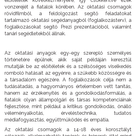
előítéletek következményeire, így csökkentve ezek
vonzerejét a fiatalok körében. Az oktatási csomagok
rövidfilmből, a feldolgozást segítő feladatokat
tartalmazó oktatási segédanyagból (foglalkozásterv), a
foglalkozásokat segítő Prezi prezentációból, valamint
tanári segédletekből állnak.
Az oktatási anyagok egy-egy szereplő személyes
történetére épülnek, akik saját példáján keresztül
mutatják be az előítéletek és a szélsőséges viselkedés
romboló hatásait az egyénre, a szűkebb közösségre és
a társadalom egészére. A foglalkozások célja nem a
tudásátadás, a hagyományos értelemben vett tanítás,
hanem az érzékenyítés és a gondolkodásformálás, a
fiatalok olyan állampolgári és társas kompetenciáinak
fejlesztése, mint például a kritikus gondolkodás, önálló
véleményalkotás, érveléstechnika, tudatos
médiafogyasztás, együttműködés és empátia.
Az oktatási csomagok a 14-18 éves korosztályt