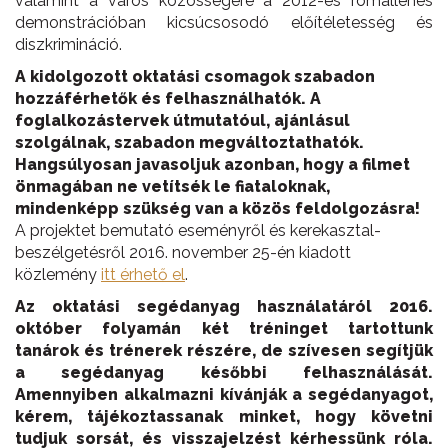
valamint a város közösségére a 2012-es romallenes
demonstrációban kicsúcsosodó előítéletesség és
diszkrimináció.
A kidolgozott oktatási csomagok szabadon
hozzáférhetők és felhasználhatók. A
foglalkozástervek útmutatóul, ajánlásul
szolgálnak, szabadon megváltoztathatók.
Hangsúlyosan javasoljuk azonban, hogy a filmet
önmagában ne vetítsék le fiataloknak,
mindenképp szükség van a közös feldolgozásra!
A projektet bemutató eseményről és kerekasztal-
beszélgetésről 2016. november 25-én kiadott
közlemény
itt érhető el
.
Az oktatási segédanyag használatáról 2016.
október folyamán két tréninget tartottunk
tanárok és trénerek részére, de szívesen segítjük
a segédanyag későbbi felhasználását.
Amennyiben alkalmazni kívánják a segédanyagot,
kérem, tájékoztassanak minket, hogy követni
tudjuk sorsát, és visszajelzést kérhessünk róla.