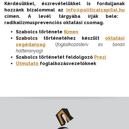
Kérdésükkel, észrevételükkel is forduljanak
hozzánk bizalommal az
info@politicalcapital.hu
címen. A levél tárgyába írják bele:
radikalizmusprevenciós oktatási csomag.
Szabolcs története
filmen
Szabolcs történetéhez készült
oktatási
segédanyag
(
foglalkozásterv és tanári
háttéranyag
)
Szabolcs történetét feldolgozó
Prezi
Útmutató
foglalkozásvezetőknek