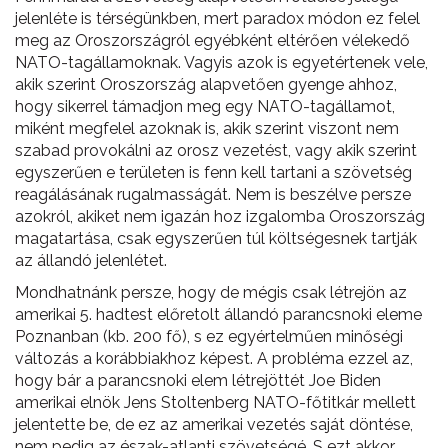
jelenléte is térségünkben, mert paradox módon ez felel
meg az Oroszországról egyébként eltérően vé­lekedő
NATO-tagállamoknak. Vagyis azok is egyetértenek vele,
akik szerint Oroszország alap­ve­tően gyenge ahhoz,
hogy sikerrel támadjon meg egy NATO-tagállamot,
miként megfelel azoknak is, akik szerint viszont nem
szabad provokálni az orosz vezetést, vagy akik szerint
egyszerűen e területen is fenn kell tartani a szövetség
reagálásának rugalmasságát. Nem is beszélve persze
azokról, akiket nem igazán hoz­ izgalomba Oroszország
magatartása, csak egyszerűen túl költségesnek tartják
az állandó jelenlétet.
Mondhatnánk persze, hogy de mégis csak létrejön az
amerikai 5. hadtest előretolt állandó parancsnoki eleme
Poznanban (kb. 200 fő), s ez egyértelműen minőségi
változás a korábbiakhoz képest. A probléma ezzel az,
hogy bár a parancsnoki elem létrejöttét Joe Biden
amerikai elnök Jens Stoltenberg NATO-főtitkár mellett
jelentette be, de ez az amerikai vezetés saját döntése,
nem pedig az észak-atlanti szövetségé. S ezt akkor