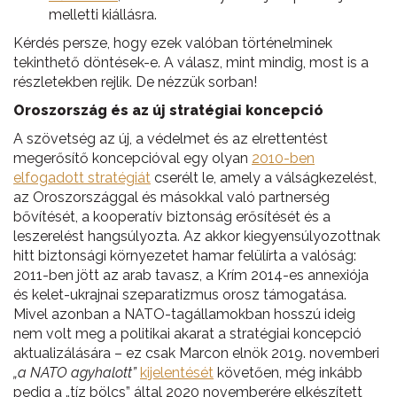
melletti kiállásra.
Kérdés persze, hogy ezek valóban történelminek
tekinthető döntések-e. A válasz, mint mindig, most is a
részletekben rejlik. De nézzük sorban!
Oroszország és az új stratégiai koncepció
A szövetség az új, a védelmet és az elrettentést
megerősítő koncepcióval egy olyan
2010-ben
elfogadott stratégiát
cserélt le, amely a válságkezelést,
az Oroszországgal és másokkal való partnerség
bővítését, a kooperatív biztonság erősítését és a
leszerelést hangsúlyozta. Az akkor kiegyensúlyozottnak
hitt biztonsági környezetet hamar felülírta a valóság:
2011-ben jött az arab tavasz, a Krím 2014-es annexiója
és kelet-ukrajnai szeparatizmus orosz támogatása.
Mivel azonban a NATO-tagállamokban hosszú ideig
nem volt meg a politikai akarat a stratégiai koncepció
aktualizálására – ez csak Marcon elnök 2019. novemberi
„a NATO agyhalott”
kijelentését
követően, még inkább
pedig a „tíz bölcs” által 2020 novemberére elkészített