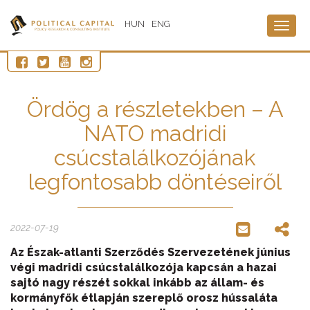
HUN
ENG
Togg
navig
Ördög a részletekben – A
NATO madridi
csúcstalálkozójának
legfontosabb döntéseiről
2022-07-19
Az Észak-atlanti Szerződés Szervezetének június
végi madridi csúcstalálkozója kapcsán a hazai
sajtó nagy részét sokkal inkább az állam- és
kormányfők étlapján szereplő orosz hússaláta