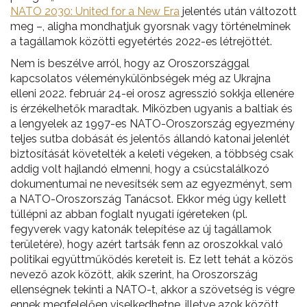
NATO 2030: United for a New Era
jelentés után változott
meg –, aligha mondhatjuk gyorsnak vagy történelminek
a tagállamok közötti egyetértés 2022-es létrejöttét.
Nem is beszélve arról, hogy az Oroszországgal
kapcsolatos véleménykülönbségek még az Ukrajna
elleni 2022. február 24-ei orosz agresszió sokkja ellenére
is érzékelhetők maradtak. Miközben ugyanis a baltiak és
a lengyelek az 1997-es NATO-Oroszország egyezmény
teljes sutba dobását és jelentős állandó katonai jelenlét
biztosítását követelték a keleti végeken, a többség csak
addig volt hajlandó el­menni, hogy a csúcstalálkozó
dokumentumai ne nevesítsék sem az egyezményt, sem
a NATO-Oroszország Tanácsot. Ekkor még úgy kellett
túllépni az abban foglalt nyugati ígéreteken (pl.
fegyverek vagy katonák te­lepítése az új tagállamok
területére), hogy azért tartsák fenn az oroszokkal való
politikai együttműködés kereteit is. Ez lett tehát a közös
nevező azok között, akik szerint, ha Oroszország
ellenségnek tekinti a NATO-t, akkor a szövetség is végre
ennek megfelelően viselkedhetne, illetve azok között,