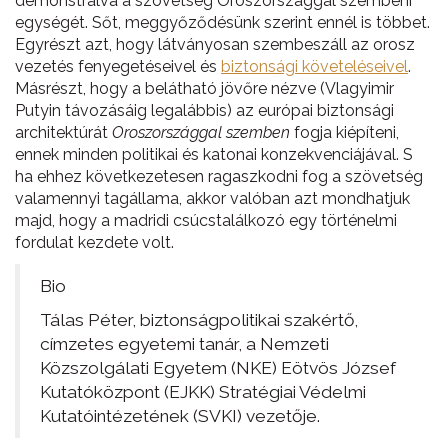
demonstrálva a szövet­ség Oroszországgal szembeni
egységét. Sőt, meggyőződésünk szerint ennél is többet.
Egyrészt azt, hogy látványosan szembeszáll az orosz
vezetés fenyegetéseivel és
biztonsági követeléseivel
.
Másrészt, hogy a belátható jövőre nézve (Vlagyimir
Putyin távozásáig legalábbis) az európai biztonsági
architektúrát
Oroszországgal szemben
fogja kiépíteni,
ennek minden politikai és katonai konzekvenciájával. S
ha ehhez következetesen ragaszkodni fog a szövetség
valamennyi tagállama, akkor valóban azt mondhatjuk
majd, hogy a madridi csúcstalálkozó egy történelmi
fordulat kezdete volt.
Bio
Tálas Péter, biztonságpolitikai szakértő,
címzetes egyetemi tanár, a Nemzeti
Közszolgálati Egyetem (NKE) Eötvös József
Kutatóközpont (EJKK) Stratégiai Védelmi
Kutatóintézetének (SVKI) vezetője.