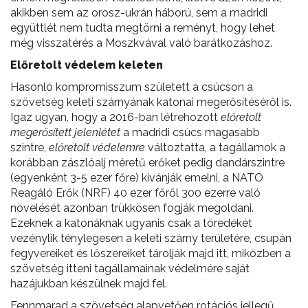
akikben sem az orosz-ukrán háború, sem a madridi
együttlét nem tudta megtörni a reményt, hogy lehet
még visszatérés a Moszkvával való barátkozáshoz.
Előretolt védelem keleten
Hasonló kompromisszum született a csúcson a
szövetség keleti szárnyának katonai megerősítéséről is.
Igaz ugyan, hogy a 2016-ban létrehozott
előretolt
megerősített jelenlétet
a madridi csúcs magasabb
szintre,
előretolt védelemre
változtatta, a tagállamok a
korábban zászlóalj méretű erőket pedig dandárszintre
(egyenként 3-5 ezer főre) kívánják emelni, a NATO
Reagáló Erők (NRF) 40 ezer főről 300 ezerre való
növelését azonban trükkösen fogják megoldani.
Ezeknek a katonáknak ugyanis csak a töredékét
vezénylik ténylegesen a keleti szárny területére, csupán
fegyvereiket és lőszereiket tárolják majd itt, miközben a
szövetség itteni tagállamainak védelmére saját
hazájukban készülnek majd fel.
Fennmarad a szövetség alapvetően rotációs jellegű