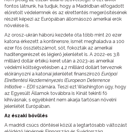
fontos látnunk, ha tudjuk, hogy a Madridban elfogadott
előretolt védelemnek és az elrettentés megerősítésének
részét képezi az Európában állomásozó amerikai erők
növelése is.
Az orosz-ukrán háború kezdete óta több mint 20 ezer
katona érkezett a kontinensre, ismét meghaladva a 100
ezer fős összlétszámot, sőt, fokozták az amerikai
haditengerészet és légierő jelenlétet is. A 2022-es 3,8
milliárd dollár értékű keret után a 2023-as amerikai
védelmi költségvetésben 4,2 milliárd dollárt terveznek
előirányozni a katonai jelenlétet finanszírozó
Európai
Elrettentési Kezdeményezés (European Deterrence
Initiative – EDI)
számára. Teszi ezt Washington úgy, hogy
az Egyesült Államok továbbra is Kínát tekinti fő
kihívásnak, s egyébként nem akarja tartósan növelni
jelenlétét Európában.
Az északi bővülés
A madridi csúcs döntései közül a legtartósabb változást
előidéző lépésnek Finnország és Svédország