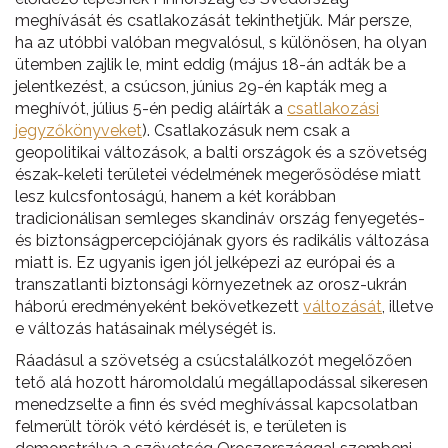
meghívását és csatlakozását tekinthetjük. Már persze,
ha az utóbbi valóban megvalósul, s különösen, ha olyan
ütemben zajlik le, mint eddig (május 18-án adták be a
jelentkezést, a csúcson, június 29-én kapták meg a
meghívót, július 5-én pedig aláírták a
csatlakozási
jegyzőkönyveket
). Csatlakozásuk nem csak a
geopolitikai változások, a balti országok és a szövetség
észak-keleti területei védelmének megerősödése miatt
lesz kulcsfontoságú, hanem a két korábban
tradicionálisan semleges skandináv ország fenyegetés-
és biztonságpercepciójának gyors és radikális változása
miatt is. Ez ugyanis igen jól jelképezi az európai és a
transzatlanti biztonsági környezetnek az orosz-ukrán
háború eredményeként bekövetkezett
változását
, illetve
e változás hatásainak mélységét is.
Ráadásul a szövetség a csúcstalálkozót megelőzően
tető alá hozott háromoldalú megállapodással sikeresen
menedzselte a finn és svéd meghívással kapcsolatban
felmerült török vétó kérdését is, e területen is