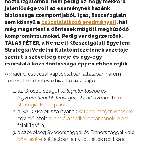
hozta izgalomba, nem pedig az, hogy mekkora
jelentősége volt az eseménynek hazánk
biztonsága szempontjából. Igaz, összefoglalni
sem könnyű a
csúcstalálkozó eredményeit
, hát
még megérteni a döntések mögött meghúzódó
kompromisszumokat. Pedig vendégszerzőnk,
TÁLAS PÉTER, a Nemzeti Közszolgálati Egyetem
Stratégiai Védelmi Kutatóintézetének vezetője
szerint a szövetség ereje és egy-egy
csúcstalálkozó fontossága éppen ebben rejlik.
A madridi csúccsal kapcsolatban általában három
„történelmi” döntésre hivatkozik a sajtó:
az Oroszországot
„a legjelentősebb és
legközvetlenebb fenyegetésként”
azonosító
új
stratégiai koncepcióra
,
a NATO keleti szárnyának
katonai megerősítésére
,
egy előretolt
állandó amerikai parancsnoki elem
felállítására,
a szövetség Svédországgal és Finnországgal való
bővítésére
, s általában a nyitott ajtók politikája