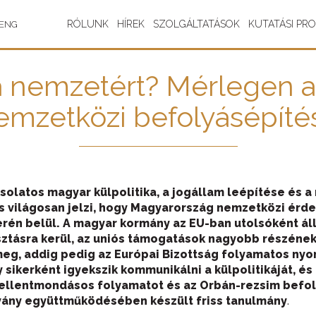
RÓLUNK
HÍREK
SZOLGÁLTATÁSOK
KUTATÁSI PR
ENG
 a nemzetért? Mérlegen 
emzetközi befolyásépíté
csolatos magyar külpolitika
,
a jogállam leépítése és a
s világosan jelzi, hogy
Magyarország
nemzetközi
érde
erén belül
.
A magyar kormány az EU-ban utolsóként álla
zt
ásra kerül
,
az uniós támogatások
nagyobb részének 
meg
,
addig pedig
az Európai Bizottság folyamatos nyo
y
sikerként
igyekszik
kommunikál
ni
a külpolitikáját
,
és
 ellentmondásos folyamatot
és az Orbán-rezsim befo
pítvány együttműködésében készült friss tanulmány
.