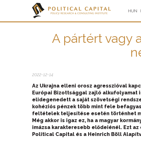
HUN
A pártért vagy
n
2022-12-14
Az Ukrajna elleni orosz agresszióval kap
Európai Bizottsággal
zajló
alkufolyamat
i
elidegenedett a saját szövetségi rendsz
kohé
ziós pénzek több mint fel
e
befagyas
feltételek teljesítése esetén történ
het
M
ég akkor is
igaz ez
, ha a
magyar
kormán
imázsa karakteresebb
elődeiénél
.
Ezt az
Political Capital és a Heinrich Böll Ala