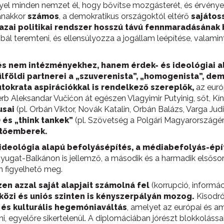
el minden nemzet él, hogy bővítse mozgásterét, és érvényesít
nakkor
számos
, a demokratikus országoktól eltérő
sajátos
hazai politikai rendszer hosszú távú fennmaradásának 
ál teremteni, és ellensúlyozza a jogállam leépítése, valamint 
s nem intézményekhez, hanem érdek- és ideológiai ala
lföldi partnerei a „szuverenista”, „homogenista”, de
tokrata aspirációkkal is rendelkező szereplők,
az európ
rb Aleksandar Vučićon át egészen Vlagyimir Putyinig, sőt, Kín
usai
(pl. Orbán Viktor, Novák Katalin, Orbán Balázs, Varga Judit
 és „think tankek”
(pl. Szövetség a Polgári Magyarországé
ítőemberek.
z ideológia alapú befolyásépítés, a médiabefolyás-ép
yugat-Balkánon is jellemző, a második és a harmadik elsőso
 figyelhető meg.
en azzal saját alapjait számolná fel
(korrupció, informác
közi és uniós szinten is kényszerpályán mozog.
Kisodró
ai és kulturális hegemóniaváltás
, amelyet az európai és ame
ni, egyelőre sikertelenül. A diplomáciában jórészt blokkolássa