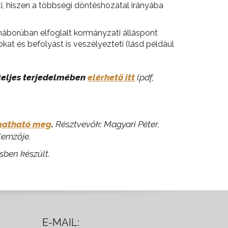
i, hiszen a többségi döntéshozatal irányába
áborúban elfoglalt kormányzati álláspont
kat és befolyást is veszélyezteti (lásd például
eljes terjedelmében
elérhető itt
(pdf,
lgatható meg
.
Résztvevők: Magyari Péter,
elemzője.
sben készült.
E-MAIL: