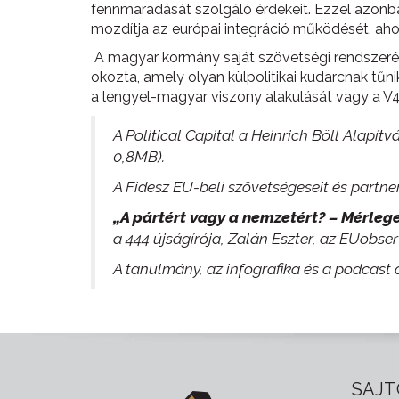
fennmaradását szolgáló érdekeit. Ezzel azonba
mozdítja az európai integráció működését, ahog
A magyar kormány saját szövetségi rendszerén
okozta, amely olyan külpolitikai kudarcnak tűn
a lengyel-magyar viszony alakulását vagy a V4 
A Political Capital a Heinrich Böll Alapít
0,8MB).
A Fidesz EU-beli szövetségeseit és partn
„A pártért vagy a nemzetért? – Mérle
a 444 újságírója, Zalán Eszter, az EUobser
A tanulmány, az infografika és a podcast 
SAJT