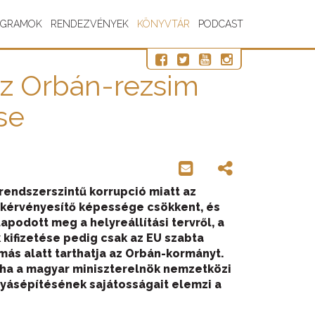
OGRAMOK
RENDEZVÉNYEK
KÖNYVTÁR
PODCAST
az Orbán-rezsim
se
 rendszerszintű korrupció miatt
az
kérvényesítő képessége csökkent
, és
podott meg a helyreállítási tervről, a
kifizetése
pedig
csak az
EU szabta
más alatt tarthatja az Orbán-kormányt.
ha a magyar miniszterelnök
nemzetközi
lyásépítésének sajátosságait
elemzi a