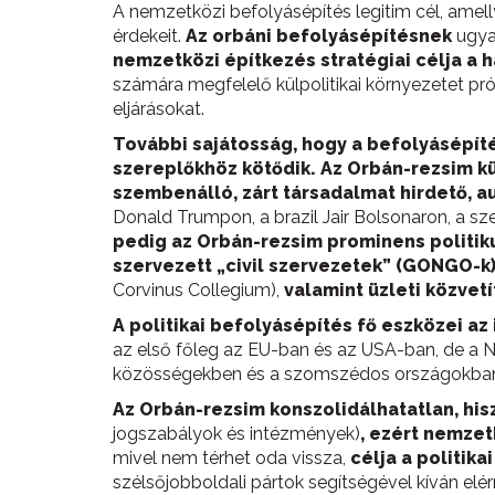
A nemzetközi befolyásépítés legitim cél, amelly
érdekeit.
Az orbáni befolyásépítésnek
ugya
nemzetközi építkezés stratégiai célja a 
számára megfelelő külpolitikai környezetet prób
eljárásokat.
További sajátosság, hogy a befolyásépíté
szereplőkhöz kötődik.
Az Orbán-rezsim kü
szembenálló, zárt társadalmat hirdető, au
Donald Trumpon, a brazil Jair Bolsonaron, a sze
pedig az Orbán-rezsim prominens politik
szervezett „civil szervezetek” (GONGO-k)
Corvinus Collegium),
valamint üzleti közvet
A politikai befolyásépítés fő eszközei a
az első főleg az EU-ban és az USA-ban, de a N
közösségekben és a szomszédos országokban
Az Orbán-rezsim konszolidálhatatlan, hisz
jogszabályok és intézmények)
, ezért nemzet
mivel nem térhet oda vissza,
célja a politik
szélsőjobboldali pártok segítségével kíván elér