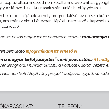
n épp az általa hirdetett nemzetállami szuverenitást gyengít
y az látszott az Ukrajnának szánt uniós hitel ügyében is.
 belüli pozíciójának komoly megrendülését az orosz-ukrán h
ik, ami már az elmúlt években kiépített nemzetközi kapcsolato
állapotát).
vánnyal közös projektjének keretében készült
tanulmánya t
ereit bemutató
infografikánk itt érhető el
.
gen a magyar befolyásépítés” című podcastünk
itt hal
ver újságírója, Hunyadi Bulcsú, a Political Capital vezető 
a Heinrich Böll Alapítvány prágai irodájával együttműködé
ÓKAPCSOLAT:
TELEFON: