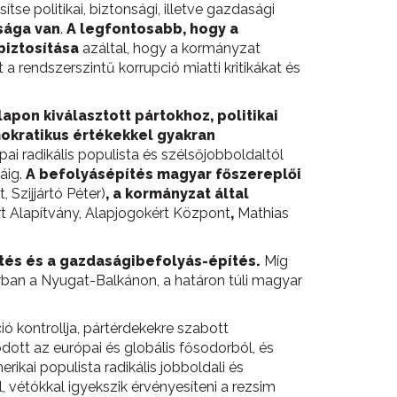
se politikai, biztonsági, illetve gazdasági
sága van
.
A legfontosabb, hogy a
biztosítása
azáltal, hogy a kormányzat
a rendszerszintű korrupció miatti kritikákat és
pon kiválasztott pártokhoz, politikai
mokratikus értékekkel gyakran
ai radikális populista és szélsőjobboldaltól
áig.
A befolyásépítés magyar főszereplői
, Szijjártó Péter)
, a kormányzat által
rt Alapítvány, Alapjogokért Központ
,
Mathias
ítés és a gazdaságibefolyás-építés.
Míg
rban a Nyugat-Balkánon, a határon túli magyar
ió kontrollja, pártérdekekre szabott
dott az európai és globális fősodorból, és
rikai populista radikális jobboldali és
l, vétókkal igyekszik érvényesíteni a rezsim