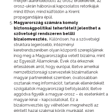
mélyen alárendelődött az orosz érdekeknek, az
orosz-ukrán háborúval kapcsolatos retorikájuk
mind itthon, mind külföldön a Kreml
propagandájára épül.
Magyarország számára komoly
biztonságpolitikai tehertételt jelenthet a
szövetségi rendszeren belüli
bizalomvesztés.
Különösen, ha a szövetségi
struktúra legerősebb, intézményi
keretrendszerében olyan központi szereplőjének
inog meg a Magyarországba vetett bizalma, mint
az Egyesült Államoknak. Évek óta érkeznek
értesülések arról, hogy európai, illetve amerikai
nemzetbiztonsági szervezetek bizalmatlanok
magyar partnereikkel szemben, óvatosabban
osztanak meg információt, tartanak ellenérdekelt
szolgálatok magyarországi befolyásától, illetve
aggódva figyelik a magyar-orosz – és esetenként a
magyar-kínai – kapcsolatokat. Ez a
bizalomvesztés így vélhetően megnehezíti az
érintett hazai szakmai körök munkáját, ezen