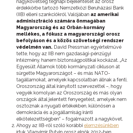
nagykövetség tegnapi bejelentését az orosz
érdekkörbe tartozó Nemzetközi Beruházási Bank
(IIB) elleni szankciókról. Valójában
az amerikai
adminisztráció számára önmagában
Magyarország és az Orbán-kormány
mellékes, a fókusz a magyarországi orosz
befolyáson és a közös szövetségi rendszer
védelmén van.
David Pressman egyértelművé
tette, hogy az IIB nem gazdasági-pénzügyi
intézmény, hanem biztonságpolitikai kockázat. „Az
Egyesült Államok több kormányzati cikluson át
sürgette Magyarországot – és más NATO-
tagállamokat, amelyek kapcsolatban állnak a fenti,
Oroszország által irányított szervezettel –, hogy
vegyék komolyan az Oroszország és más olyan
országok által jelentett fenyegetést, amelyek nem
osztoznak a nyugati értékekben, különösen a
demokrácia és a jogállamiság iránti
elkötelezettségben” – fogalmazott a nagykövet.
Ahogy az IIB-ről szóló korábbi
elemzésünkben
írtuk, Vlagyimir Putyin orosz elnök 2012-ben