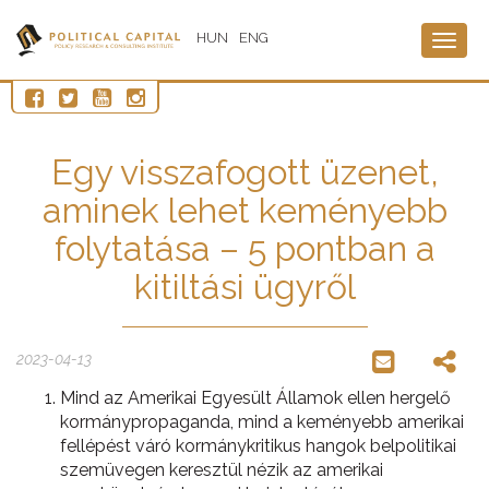
HUN
ENG
Togg
navig
Egy visszafogott üzenet,
aminek lehet keményebb
folytatása – 5 pontban a
kitiltási ügyről
2023-04-13
Mind az Amerikai Egyesült Államok ellen hergelő
kormánypropaganda, mind a keményebb amerikai
fellépést váró kormánykritikus hangok belpolitikai
szemüvegen keresztül nézik az amerikai