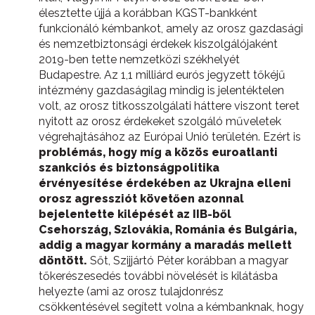
élesztette újjá a korábban KGST-bankként
funkcionáló kémbankot, amely az orosz gazdasági
és nemzetbiztonsági érdekek kiszolgálójaként
2019-ben tette nemzetközi székhelyét
Budapestre. Az 1,1 milliárd eurós jegyzett tőkéjű
intézmény gazdaságilag mindig is jelentéktelen
volt, az orosz titkosszolgálati háttere viszont teret
nyitott az orosz érdekeket szolgáló műveletek
végrehajtásához az Európai Unió területén. Ezért is
problémás, hogy
míg a közös euroatlanti
szankciós és biztonságpolitika
érvényesítése érdekében az Ukrajna elleni
orosz agressziót követően azonnal
bejelentette kilépését az IIB-ből
Csehország, Szlovákia, Románia és Bulgária,
addig a magyar kormány a maradás mellett
döntött.
Sőt, Szijjártó Péter korábban a magyar
tőkerészesedés további növelését is kilátásba
helyezte (ami az orosz tulajdonrész
csökkentésével segített volna a kémbanknak, hogy