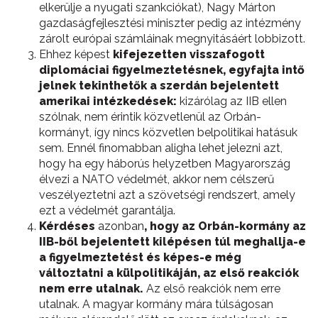
elkerülje a nyugati szankciókat), Nagy Márton
gazdaságfejlesztési miniszter pedig az intézmény
zárolt európai számláinak megnyitásáért lobbizott.
Ehhez képest
kifejezetten visszafogott
diplomáciai figyelmeztetésnek, egyfajta intő
jelnek tekinthetők a szerdán bejelentett
amerikai intézkedések:
kizárólag az IIB ellen
szólnak, nem érintik közvetlenül az Orbán-
kormányt, így nincs közvetlen belpolitikai hatásuk
sem. Ennél finomabban aligha lehet jelezni azt,
hogy ha egy háborús helyzetben Magyarország
élvezi a NATO védelmét, akkor nem célszerű
veszélyeztetni azt a szövetségi rendszert, amely
ezt a védelmét garantálja.
Kérdéses
azonban
, hogy az Orbán-kormány az
IIB-ből bejelentett kilépésen túl meghallja-e
a figyelmeztetést és képes-e még
változtatni a külpolitikáján, az első reakciók
nem erre utalnak.
Az első reakciók nem erre
utalnak. A magyar kormány mára túlságosan