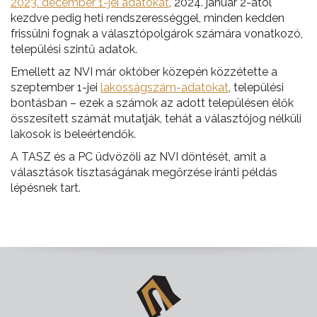
2023. december 1-jei adatokat
, 2024. január 2-ától
kezdve pedig heti rendszerességgel, minden kedden
frissülni fognak a választópolgárok számára vonatkozó,
települési szintű adatok.
Emellett az NVI már október közepén közzétette a
szeptember 1-jei
lakosságszám-adatokat
, települési
bontásban – ezek a számok az adott településen élők
összesített számát mutatják, tehát a választójog nélküli
lakosok is beleértendők.
A TASZ és a PC üdvözöli az NVI döntését, amit a
választások tisztaságának megőrzése iránti példás
lépésnek tart.