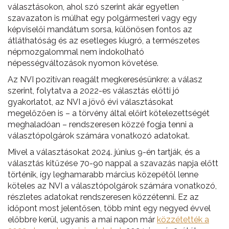
választásokon, ahol szó szerint akár egyetlen
szavazaton is múlhat egy polgármesteri vagy egy
képviselői mandátum sorsa, különösen fontos az
átláthatóság és az esetleges kiugró, a természetes
népmozgalommal nem indokolható
népességváltozások nyomon követése.
Az NVI pozitívan reagált megkeresésünkre: a válasz
szerint, folytatva a 2022-es választás előtti jó
gyakorlatot, az NVI a jövő évi választásokat
megelőzően is – a törvény által előírt kötelezettségét
meghaladóan – rendszeresen közzé fogja tenni a
választópolgárok számára vonatkozó adatokat.
Mivel a választásokat 2024. június 9-én tartják, és a
választás kitűzése 70-90 nappal a szavazás napja előtt
történik, így leghamarabb március közepétől lenne
köteles az NVI a választópolgárok számára vonatkozó,
részletes adatokat rendszeresen közzétenni. Ez az
időpont most jelentősen, több mint egy negyed évvel
előbbre kerül, ugyanis a mai napon már
közzétették a