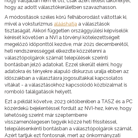
hogy valójában nem él ott, csak azért létesít lakóhelyet,
hogy az adott választókerületben szavazhasson.
A módosítások széles körű felháborodást váltottak ki,
mivel a voksturizmus
alááshatja
a választások
tisztaságát. Akkori független országgyűlési képviselők
kérését követően a NVI a törvényi kötelezettségeit
megelőző időponttól kezdve, már 2021 decemberétől,
heti rendszerességgel elkezdte közzétenni a
választópolgárok számát települések szerinti
bontásban jelző adatokat. Ezzel sikerült elérni, hogy
adatokra és tényekre alapuló diskurzus uralja ebben az
időszakban a választásra jogosultakkal kapcsolatos
vitákat - a választásokhoz kapcsolódó közbizalmat is
romboló találgatások helyett.
Ezt a példát követve, 2023 októberében a TASZ és a PC
közérdekű bejelentéssel fordult az NVI-hez, kérve, hogy
lehetőség szerint már szeptemberre
visszamenőlegesen tegyék közzé heti frissítéssel,
településenkénti bontásban a választópolgárok számát.
Azért tartjuk ezt fontosnak, mert az önkormányzati