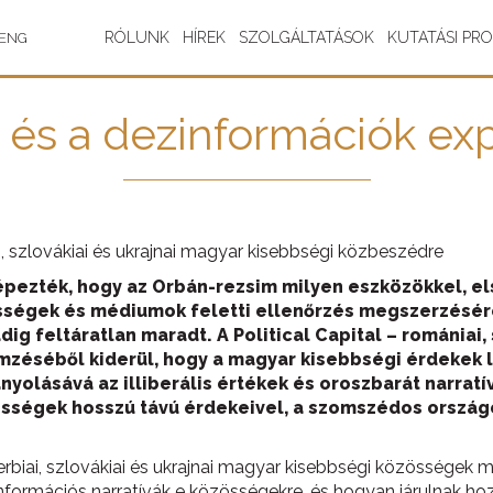
RÓLUNK
HÍREK
SZOLGÁLTATÁSOK
KUTATÁSI PR
ENG
s a dezinformációk expor
, szlovákiai és ukrajnai magyar kisebbségi közbeszédre
képezték, hogy az Orbán-rezsim milyen eszközökkel, 
zösségek és médiumok feletti ellenőrzés megszerzésér
 feltáratlan maradt. A Political Capital – romániai, s
mzéséből kiderül, hogy a magyar kisebbségi érdekek l
olásává az illiberális értékek és oroszbarát narratí
össégek hosszú távú érdekeivel, a szomszédos ország
rbiai, szlovákiai és ukrajnai magyar kisebbségi közösségek m
ormációs narratívák e közösségekre, és hogyan járulnak hoz