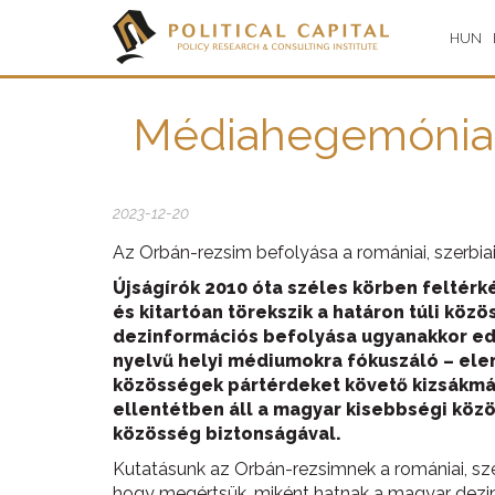
HUN
Médiahegemónia é
2023-12-20
Az Orbán-rezsim befolyása a romániai, szerbiai
Újságírók 2010 óta széles körben feltér
és kitartóan törekszik a határon túli kö
dezinformációs befolyása ugyanakkor eddig
nyelvű helyi médiumokra fókuszáló – ele
közösségek pártérdeket követő kizsákmány
ellentétben áll a magyar kisebbségi köz
közösség biztonságával.
Kutatásunk az Orbán-rezsimnek a romániai, sze
hogy megértsük, miként hatnak a magyar dezinf