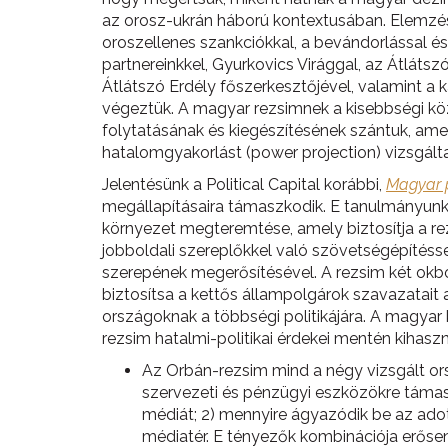
az orosz-ukrán háború kontextusában. Elemzésün
oroszellenes szankciókkal, a bevándorlással és 
partnereinkkel, Gyurkovics Virággal, az Átláts
Átlátszó Erdély főszerkesztőjével, valamint a
végeztük. A magyar rezsimnek a kisebbségi köz
folytatásának és kiegészítésének szántuk, amel
hatalomgyakorlást (power projection) vizsgált
Jelentésünk a Political Capital korábbi,
Magyar p
megállapításaira támaszkodik. E tanulmányunkb
környezet megteremtése, amely biztosítja a rez
jobboldali szereplőkkel való szövetségépítéss
szerepének megerősítésével. A rezsim két okb
biztosítsa a kettős állampolgárok szavazatait
országoknak a többségi politikájára. A magyar
rezsim hatalmi-politikai érdekei mentén kihasz
Az Orbán-rezsim mind a négy vizsgált ors
szervezeti és pénzügyi eszközökre támasz
médiát; 2) mennyire ágyazódik be az adot
médiatér. E tényezők kombinációja erőse