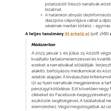
polarizációt fokozó narratívák erősí
bizalmat.
A határokon átnyúló dezinformációs
diaszpóra célpontjává válhat a dipl
sérelmek mentén történő – egymás e
A teljes tanulmány
itt érhető el
(pdf, 1MB)
Módszertan
A 2023. január 1. és július 15. között 
kvalitatív tartalomelemzéssel és kvanti
ezeket a narratívákat előállítják, terje
alakító, befolyásos médiumokat és közö
adatok alapján. A kiválasztási kritérium
(2) az ilyen narratívák megjelenése a 
pénzügyi kötődése. Ezt követően négy fő
cikkeket és Facebook-bejegyzéseket pe
eszközök segítségével. A találatokat négy
elemzéshez. Végül megvizsgáltuk az üz