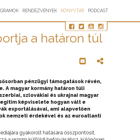
OGRAMOK
RENDEZVÉNYEK
KÖNYVTÁR
PODCAST
tja a határon túl
elsősorban pénzügyi támogatások révén,
e. A magyar kormány határon túli
zerbiai, szlovákiai és ukrajnai
magyar
egitim képviselete hogyan vált e
vák exportálásával, ami alapvetően
ok nemzeti érdekével és az euroatlanti
édiájára gyakorolt hatására összpontosít,
zá a rezsim külföldi befolyásához, különösen