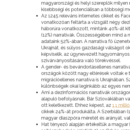
magyarországi és helyi szereplők milyen
kisebbségi és potenciálisan a többségi m
Az 1245 releváns internetes cikket és Fac
vonatkozóan feltárta a vizsgált négy dezi
háborúra vonatkozott, mintánk 40%-át kité
(12%) narratívák. Összességében mind a 
adataink 52%-ában. A narratíva fő üzenet
Ukrajnát, és súlyos gazdasági válságot o
képviselik, az úgynevezett hagyományos é
szivárványosítására való törekvéssel.
A gender- és bevándorlásellenes narratí
országok között nagy eltérések voltak e 
migrációellenes narratíva is Ukrajnában. 
különbségek okai leginkább az egyes nemz
Ami a dezinformációs narratívák országonk
alapuló befolyásnak. Bár Szlovákiában 
ott keletkezett. Ehhez képest, az
1,1 milli
cikkek 24%-át produkálta. A Szerbiában (
magyar diaszpóra méretét és arányát, va
Hat tényező alapján értékeltük a magyar