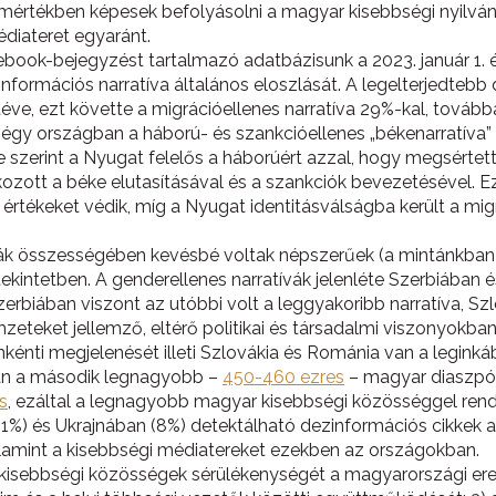
 mértékben képesek befolyásolni a magyar kisebbségi nyilván
édiateret egyaránt.
ebook-bejegyzést tartalmazó adatbázisunk a 2023. január 1. és
nformációs narratíva általános eloszlását. A legelterjedtebb
ve, ezt követte a migrációellenes narratíva 29%-kal, továbbá
négy országban a háború- és szankcióellenes „békenarratíva
e szerint a Nyugat felelős a háborúért azzal, hogy megsértett
kozott a béke elutasításával és a szankciók bevezetésével. 
rtékeket védik, míg a Nyugat identitásválságba került a mi
vák összességében kevésbé voltak népszerűek (a mintánkban 
tekintetben. A genderellenes narratívák jelenléte Szerbiában
Szerbiában viszont az utóbbi volt a leggyakoribb narratíva, 
eteket jellemző, eltérő politikai és társadalmi viszonyokba
énti megjelenését illeti Szlovákia és Románia van a leginkáb
van a második legnagyobb –
450-460 ezres
– magyar diaszpór
ós
, ezáltal a legnagyobb magyar kisebbségi közösséggel ren
11%) és Ukrajnában (8%) detektálható dezinformációs cikkek 
lamint a kisebbségi médiatereket ezekben az országokban.
 kisebbségi közösségek sérülékenységét a magyarországi er