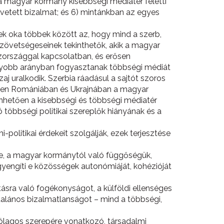
 a magyar kormány kisebbségi médiatér feletti
 vetett bizalmat; és 6) mintánkban az egyes
nek oka többek között az, hogy mind a szerb,
szövetségeseinek tekinthetők, akik a magyar
szországgal kapcsolatban, és erősen
agyobb arányban fogyasztanak többségi médiát
j uralkodik. Szerbia ráadásul a sajtót szoros
szemben Romániában és Ukrajnában a magyar
hetően a kisebbségi és többségi médiatér
öbbségi politikai szereplők hiányának és a
olitikai érdekeit szolgálják, ezek terjesztése
se, a magyar kormánytól való függőségük,
yengíti e közösségek autonómiáját, kohézióját
tásra való fogékonyságot, a külföldi ellenséges
talános bizalmatlanságot – mind a többségi,
lítólagos szerepére vonatkozó, társadalmi