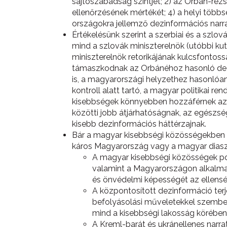
sajtószabadság szintjét; 2) az Orbán-rez
ellenőrzésének mértékét; 4) a helyi többs
országokra jellemző dezinformációs narra
Értékelésünk szerint a szerbiai és a szl
mind a szlovák miniszterelnök (utóbbi kut
miniszterelnök retorikájának kulcsfontos
támaszkodnak az Orbánéhoz hasonló dezi
is, a magyarországi helyzethez hasonlóan 
kontroll alatt tartó, a magyar politikai 
kisebbségek könnyebben hozzáférnek az 
közötti jobb átjárhatóságnak, az egészs
kisebb dezinformációs háttérzajnak.
Bár a magyar kisebbségi közösségekben ter
káros Magyarország vagy a magyar diasz
A magyar kisebbségi közösségek pol
valamint a Magyarországon alkalmaz
és önvédelmi képességét az ellensé
A központosított dezinformáció terj
befolyásolási műveletekkel szemben
mind a kisebbségi lakosság körében
A Kreml-barát és ukránellenes narrat