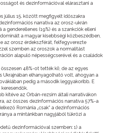
osságot és dezinformációval elárasztani a
 július 15. között megfigyelt időszakra
 dezinformációs narratíva az orosz-ukrán
 a genderellenes (19%) és a szankciók elleni
” dominált a magyar kisebbségi közbeszédben,
e az orosz érdekszférát, felfegyverezte
Ezzel szemben az oroszok a normalitást
gráción alapuló népességcserével és a családok
összesen 48%-ot tették ki), de az egyes
 és Ukrajnában elhanyagolható volt, ahogyan a
Szlovákiában pedig a második leggyakoribb. E
n keresendők.
b kitéve az Orbán-rezsim általi narratívákon
a, az összes dezinformációs narratíva 57%-a
delkező Románia „csak” a dezinformációs
aránya a mintánkban nagyjából tükrözi a
edetű dezinformációval szemben: 1) a