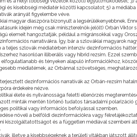
sim és a helyi többségi vezetők közötti együttműködését; 3)
égi és kisebbségi médiatér közötti kapcsolatot; 5) a médiába
tívák arányát figyelembe véve.
ovákiai magyar diaszpóra bizonyult a legsérülékenyebbnek. En
atásunk idején még csak miniszterelnök-jelölt) Orbán Viktor 
ságú elemeit hangoztatják, például a migránsokkal vagy Oro
nformációs narratívákra. Így, bár a szlovákiai magyarok n
a teljes szlovák médiatérben intenzív dezinformációs háttérza
rendszerhez hasonlóan illiberális vagy hibrid rezsim. Ezzel 
elfogulatlanabb és tényeken alapuló információkhoz, köszön
égesebb médiatérnek, az Orbánnal szövetséges, meghatározó t
jesztett dezinformációs narratívák az Orbán-rezsim hatalmi-p
póra érdekeire nézve.
itikai élete és nyilvánossága feletti ellenőrzés megteremté
ott minták mentén történő tudatos társadalmi polarizáció g
ges politikai vagy információs befolyással szemben.
edése növeli a belföldi dezinformációkra vagy félretájékozta
i kiszolgáltatottságot és a független médiával szembeni ál
.
ívák, illetve a kisebbségeknek a területi vitákban játszott ál