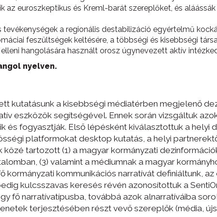
tik az euroszkeptikus és Kreml-barát szereplőket, és aláássák
 tevékenységek a regionális destabilizáció egyértelmű kock
omáciai feszültségek keltésére, a többségi és kisebbségi tár
lleni hangolására használt orosz úgynevezett aktív intézke
angol nyelven.
végzett kutatásunk a kisebbségi médiatérben megjelenő d
tatív eszközök segítségével. Ennek során vizsgáltuk azo
sztik és fogyasztják. Első lépésként kiválasztottuk a hel
sségi platformokat desktop kutatás, a helyi partnerekt
ok közé tartozott (1) a magyar kormányzati dezinformációk 
tartalomban, (3) valamint a médiumnak a magyar kormány
 kormányzati kommunikációs narratívát definiáltunk, az
dig kulcsszavas keresés révén azonosítottuk a SentiO
 fő narratívatípusba, továbbá azok alnarratíváiba soroltu
enetek terjesztésében részt vevő szereplők (média, új