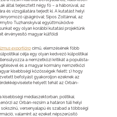
 által terjesztett négy fő – a háborúval, az
és vizsgálatára terjedt ki. A kutatást helyi
 oknyomozó újságíróval; Sipos Zoltánnal, az
 és Dmytro Tuzhanskyival együttműködve
unkat egy olyan korábbi kutatási projektünk
eit érvényesítő magyar külföldi
lizmus exportjára
című, elemzésének főbb
olitikai célja egy olyan kedvező külpolitikai
lensúlyozza a nemzetközi kritikát a populista-
gítésével és a magyar kormány nemzetközi
gyar kisebbségi közösségek felett: 1) hogy
zvetett befolyást gyakoroljon ezeknek az
érdekképviselete helyett tehát az Orbán-
 kisebbségi médiaszektorban, politikai,
nőrzi az Orbán-rezsim a határon túli helyi
e sokszínű, versenyalapú és szabad a többségi
máció, valamint az ezeket népszerűsítő