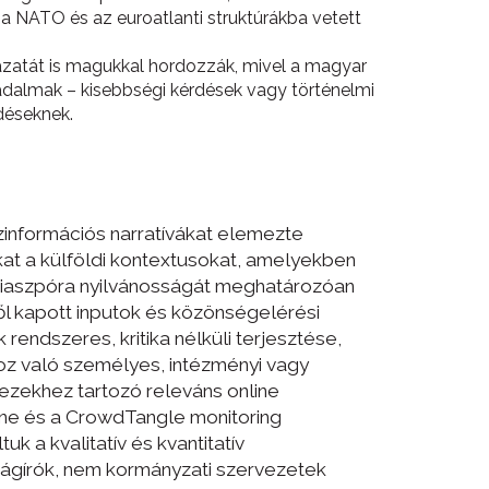
 a NATO és az euroatlanti struktúrákba vetett
ázatát is magukkal hordozzák, mivel a magyar
sadalmak – kisebbségi kérdések vagy történelmi
déseknek.
ezinformációs narratívákat elemezte
kat a külföldi kontextusokat, amelyekben
yi diaszpóra nyilvánosságát meghatározóan
ől kapott inputok és közönségelérési
rendszeres, kritika nélküli terjesztése,
hoz való személyes, intézményi vagy
 ezekhez tartozó releváns online
ne és a CrowdTangle monitoring
k a kvalitatív és kvantitatív
ságírók, nem kormányzati szervezetek