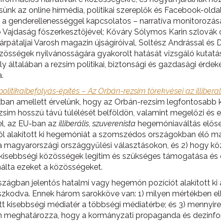
k az online hírmédia, politikai szereplők és Facebook-oldalak
a genderellenességgel kapcsolatos – narratíva monitorozására 
zó Vajdaság főszerkesztőjével; Kőváry Sólymos Karin szlovák
 kárpátaljai Varosh magazin újságíróival, Soltész Andrással
össégek nyilvánosságára gyakorolt hatását vizsgáló kutatás
y általában a rezsim politikai, biztonsági és gazdasági érdek
a.
olitikaibefolyás-építés – Az Orbán-rezsim törekvései az illibera
an amellett érvelünk, hogy az Orbán-rezsim legfontosabb külp
sim hosszú távú túlélését belföldön, valamint megelőzi és el
el, az EU-ban az
illiberális
,
szuverenista
hegemóniaváltás előse
ól alakított ki hegemóniát a szomszédos országokban élő ma
 a magyarországi országgyűlési választásokon, és 2) hogy kö
 kisebbségi közösségek legitim és szükséges támogatása és 
nálta ezeket a közösségeket.
zágban jelentős hatalmi vagy hegemón pozíciót alakított ki a
kodva. Ennek három sarokköve van: 1) milyen mértékben elle
t kisebbségi médiatér a többségi médiatérbe; és 3) mennyir
n meghatározza, hogy a kormányzati propaganda és dezinfor