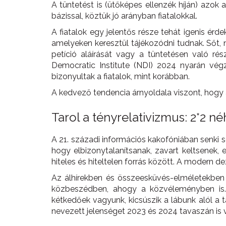
A tüntetést is (ütőképes ellenzék híján) azok a
bázissal, köztük jó arányban fiatalokkal.
A fiatalok egy jelentős része tehát igenis érd
amelyeken keresztül tájékozódni tudnak. Sőt, 
petíció aláírását vagy a tüntetésen való rés
Democratic Institute (NDI) 2024 nyarán végze
bizonyultak a fiatalok, mint korábban.
A kedvező tendencia árnyoldala viszont, hogy a
Tarol a tényrelativizmus: 2*2 né
A 21. századi információs kakofóniában senki s
hogy elbizonytalanítsanak, zavart keltsenek,
hiteles és hiteltelen forrás között. A modern
Az álhírekben és összeesküvés-elméletekben v
közbeszédben, ahogy a közvéleményben is.
kétkedőek vagyunk, kicsúszik a lábunk alól a ta
nevezett jelenséget 2023 és 2024 tavaszán is 