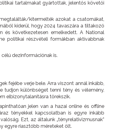
litikai tartalmakat gyártottak, jelentős követői
e megtalálták/kitermelték azokat a csatornákat,
mából kiderül, hogy 2024 tavaszára a tiltakozó
osan és következetesen emelkedett. A National
ne politikai részvételi formákban aktívabbnak
 célú dezinformációnak is.
k fejébe verje bele. Arra viszont annál inkább,
ne tudjon különbséget tenni tény és vélemény,
 elbizonytalanításra törekszik.
inthatóan jelen van a hazai online és offline
az tényekkel kapcsolatban is egyre inkább
 valóság. Ezt, az általunk „tényrelativizmusnak”
y egyre riasztóbb méreteket ölt.