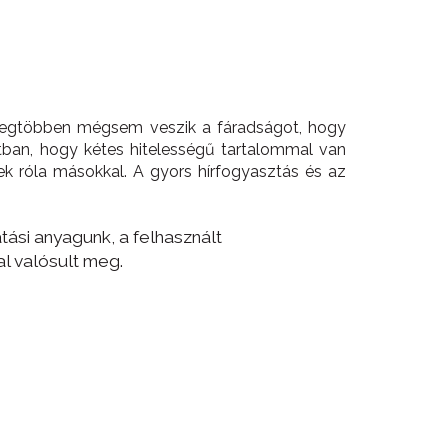
 a legtöbben mégsem veszik a fáradságot, hogy
atban, hogy kétes hitelességű tartalommal van
k róla másokkal. A gyors hírfogyasztás és az
tási anyagunk, a felhasznált
al valósult meg.