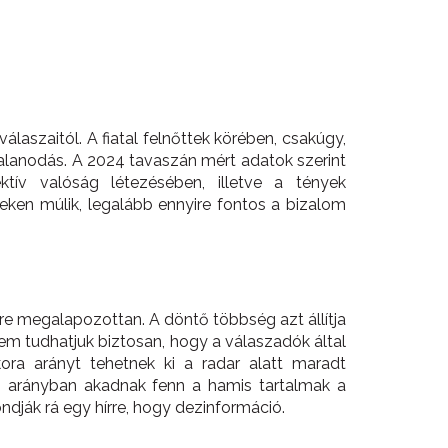
laszaitól. A fiatal felnőttek körében, csakúgy,
talanodás. A 2024 tavaszán mért adatok szerint
ív valóság létezésében, illetve a tények
eken múlik, legalább ennyire fontos a bizalom
e megalapozottan. A döntő többség azt állítja
nem tudhatjuk biztosan, hogy a válaszadók által
ora arányt tehetnek ki a radar alatt maradt
n arányban akadnak fenn a hamis tartalmak a
dják rá egy hírre, hogy dezinformáció.