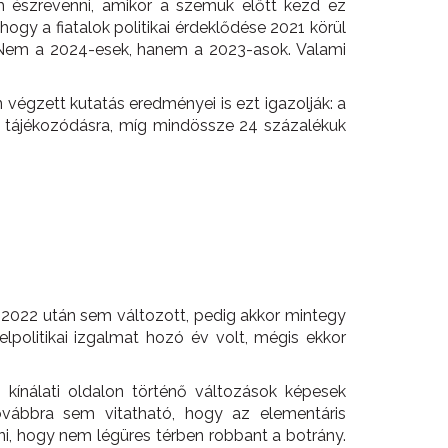
m észrevenni, amikor a szemük előtt kezd ez
gy a fiatalok politikai érdeklődése 2021 körül
l. Nem a 2024-esek, hanem a 2023-asok. Valami
égzett kutatás eredményei is ezt igazolják: a
ti tájékozódásra, míg mindössze 24 százalékuk
z 2022 után sem változott, pedig akkor mintegy
elpolitikai izgalmat hozó év volt, mégis ekkor
i kínálati oldalon történő változások képesek
vábbra sem vitatható, hogy az elementáris
i, hogy nem légüres térben robbant a botrány.