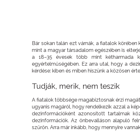
Bár sokan talán ezt várnák, a fiatalok körében
mint a magyar társadalom egészében is elterje
a 18–35 évesek több mint kétharmada kis
egyértelműségében. Ez arra utal, hogy a dezi
kérdése: kiben és miben hiszünk a közösen ért
Tudják, merik, nem teszik
A fiatalok többsége magabiztosnak érzi magát
ugyanis magáról, hogy rendelkezik azzal a képe
dezinformációként azonosított tartalmak kö
dezinformációk. Az önbevalláson alapuló fe
szűrőn. Arra már inkább, hogy mennyire vannak