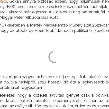
tika
. Sokan annyira biztosak ebben, hogy hajlamosak ne
y (ESS) rendszeres felméréseinek köszönhetően tudhatjuk, ho
adatok viszont már egészen a 2010-es szintig pattantak fe
agyar Péter felbukkanása előtt.
) keretében, a Mérték Médiaelemző Műhely által 2023-ban v
hogy az utóbbi években több időt szán politikai és közéle
desz régóta nagyon nehezen szólítja meg a fiatalokat, és e
a politikai térképről. 2023 hosszú idő óta a legkevesebb b
tartalmakat fogyasztani.
lezés, hogy a közéleti aktivitás igényét csak a politika
m látott léptékű tüntetést eredményezett, és bár az to
váratlan esélye vitt tömegeket az utcára, érdemes észrevenn