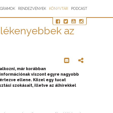
OGRAMOK
RENDEZVÉNYEK
KÖNYVTÁR
PODCAST
érülékenyebbek az
alkozni,
már korábban
zinformációnak viszont egyre nagyobb
értezve ellene. Közel egy tucat
ztási szokásait, illetve az álhírekkel