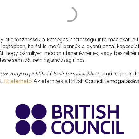
ogy ellenőrizhessék a kétséges hitelességű információkat,
A legtöbben, ha fel is merül bennük a gyanú azzal kapcsol
ül, hogy bármilyen módon utánanéznének, vagy beszélnéne
lésre sem idő, sem hajlandóság nincs.
ok viszonya a politikai (dez)információkhoz
című teljes kuta
t,
itt elérhető
. Az elemzés a British Council támogatásáv