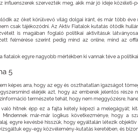
z influenszerek szervezték meg, akik már jó ideje közéleti-po
eklődik az őket körülvevő világ dolgai iránt, és már több év
nem csak tájékozódni. Az Aktív Fiatalok kutatás ötödik hullá
zvételt is magában foglaló politikai aktivitásuk látvány
tt felmérése szerint pedig mind az online, mind az offli
 fiatalok egyre nagyobb mértékben ki vannak téve a politikai
ha 5
em képes arra, hogy az egy és oszthatatlan igazságot tömege
 egyszersmind elérjék azt, hogy az emberek jelentős része 
 dezinformáció természete tehát, hogy nem meggyőzésre, hanem
aló hitnek épp ez a fajta kétely képezi a melegágyát; kitap
 Mindennek már-már logikus következménye, hogy a szár
laj, egyre kevésbé hisszük, hogy egyáltalán létezik objektív
vizsgáltuk egy-egy közvélemény-kutatás keretében, és bizon