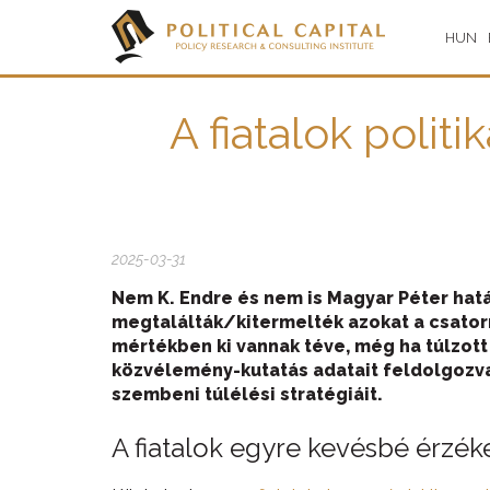
HUN
A fiatalok polit
2025-03-31
Nem K. Endre és nem is Magyar Péter hatás
megtalálták/kitermelték azokat a csator
mértékben ki vannak téve, még ha túlzott
közvélemény-kutatás adatait feldolgozv
szembeni túlélési stratégiáit.
A fiatalok egyre kevésbé érzéke