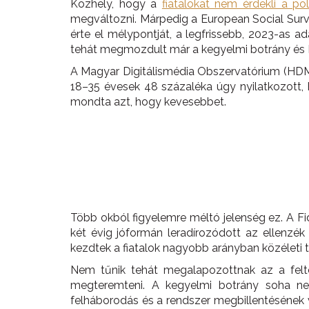
Közhely, hogy a
fiatalokat nem érdekli a poli
megváltozni. Márpedig a European Social Surve
érte el mélypontját, a legfrissebb, 2023-as 
tehát megmozdult már a kegyelmi botrány és M
A Magyar Digitálismédia Obszervatórium (HDMO
18–35 évesek 48 százaléka úgy nyilatkozott, 
mondta azt, hogy kevesebbet.
Több okból figyelemre méltó jelenség ez. A Fi
két évig jóformán leradírozódott az ellenzék 
kezdtek a fiatalok nagyobb arányban közéleti 
Nem tűnik tehát megalapozottnak az a feltéte
megteremteni. A kegyelmi botrány soha ne
felháborodás és a rendszer megbillentésének 