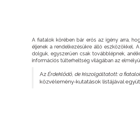
A fiatalok körében bár erős az igény arra, h
éljenek a rendelkezésükre álló eszközökkel. 
dolguk, egyszerűen csak továbblépnek, anélk
információs túlterheltség világában az elmélyü
Az
Érdeklődő, de kiszolgáltatott: a fiatal
közvélemény-kutatások listájával együt