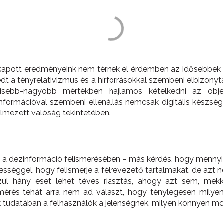
 kapott eredményeink nem térnek el érdemben az idősebbek vá
dt a tényrelativizmus és a hírforrásokkal szembeni elbizony
ebb-nagyobb mértékben hajlamos kételkedni az objekt
nformációval szembeni ellenállás nemcsak digitális készség
elmezett valóság tekintetében.
 a dezinformáció felismerésében – más kérdés, hogy mennyir
sséggel, hogy felismerje a félrevezető tartalmakat, de azt 
zül hány eset lehet téves riasztás, ahogy azt sem, mekk
lmérés tehát arra nem ad választ, hogy ténylegesen milye
 tudatában a felhasználók a jelenségnek, milyen könnyen mon