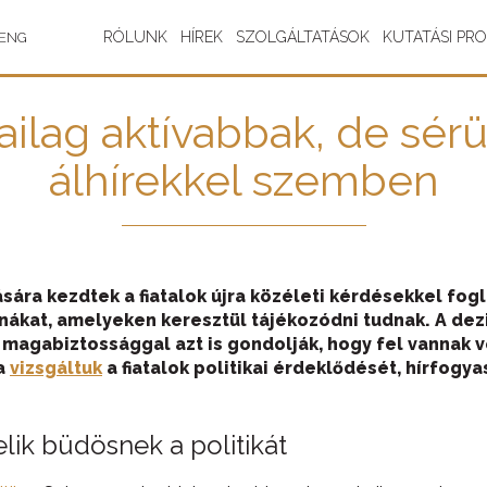
RÓLUNK
HÍREK
SZOLGÁLTATÁSOK
KUTATÁSI PR
ENG
ikailag aktívabbak, de s
álhírekkel szemben
ára kezdtek a fiatalok újra közéleti kérdésekkel fogl
nákat, amelyeken keresztül tájékozódni tudnak. A de
 magabiztossággal azt is gondolják, hogy fel vannak v
a
vizsgáltuk
a fiatalok politikai érdeklődését, hírfogyas
lik büdösnek a politikát