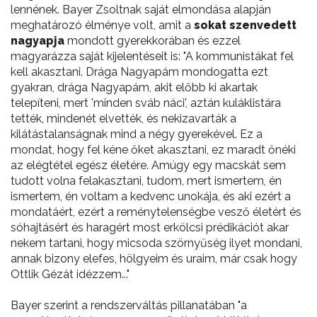
lennének. Bayer Zsoltnak saját elmondása alapján
meghatározó élménye volt, amit a
sokat szenvedett
nagyapja
mondott gyerekkorában és ezzel
magyarázza saját kijelentéseit is: "A kommunistákat fel
kell akasztani. Drága Nagyapám mondogatta ezt
gyakran, drága Nagyapám, akit előbb ki akartak
telepíteni, mert 'minden sváb náci', aztán kuláklistára
tették, mindenét elvették, és nekizavarták a
kilátástalanságnak mind a négy gyerekével. Ez a
mondat, hogy fel kéne őket akasztani, ez maradt őnéki
az elégtétel egész életére. Amúgy egy macskát sem
tudott volna felakasztani, tudom, mert ismertem, én
ismertem, én voltam a kedvenc unokája, és aki ezért a
mondatáért, ezért a reménytelenségbe vesző életért és
sóhajtásért és haragért most erkölcsi prédikációt akar
nekem tartani, hogy micsoda szörnyűség ilyet mondani,
annak bizony elefes, hölgyeim és uraim, már csak hogy
Ottlik Gézát idézzem..."
Bayer szerint a rendszerváltás pillanatában "a