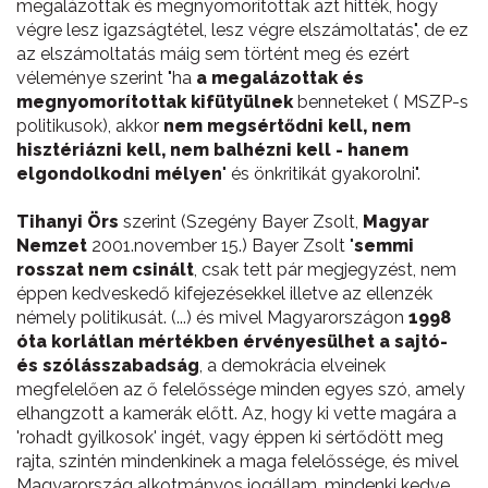
megalázottak és megnyomorítottak azt hitték, hogy
végre lesz igazságtétel, lesz végre elszámoltatás", de ez
az elszámoltatás máig sem történt meg és ezért
véleménye szerint "ha
a megalázottak és
megnyomorítottak kifütyülnek
benneteket ( MSZP-s
politikusok), akkor
nem megsértődni kell, nem
hisztériázni kell, nem balhézni kell - hanem
elgondolkodni mélyen
" és önkritikát gyakorolni".
Tihanyi Örs
szerint (Szegény Bayer Zsolt,
Magyar
Nemzet
2001.november 15.) Bayer Zsolt "
semmi
rosszat nem csinált
, csak tett pár megjegyzést, nem
éppen kedveskedő kifejezésekkel illetve az ellenzék
némely politikusát. (...) és mivel Magyarországon
1998
óta korlátlan mértékben érvényesülhet a sajtó-
és szólásszabadság
, a demokrácia elveinek
megfelelően az ő felelőssége minden egyes szó, amely
elhangzott a kamerák előtt. Az, hogy ki vette magára a
'rohadt gyilkosok' ingét, vagy éppen ki sértődött meg
rajta, szintén mindenkinek a maga felelőssége, és mivel
Magyarország alkotmányos jogállam, mindenki kedve