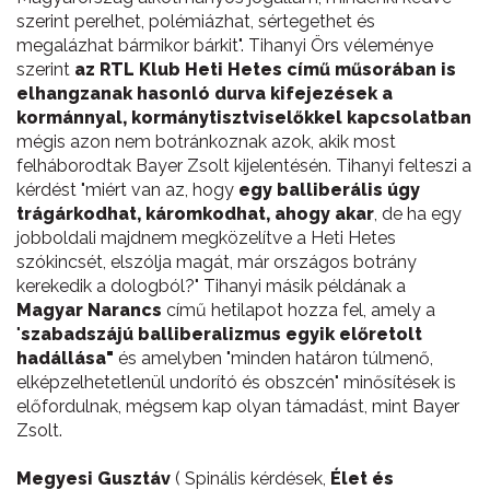
szerint perelhet, polémiázhat, sértegethet és
megalázhat bármikor bárkit". Tihanyi Örs véleménye
szerint
az RTL Klub Heti Hetes című műsorában is
elhangzanak hasonló durva kifejezések a
kormánnyal, kormánytisztviselőkkel kapcsolatban
mégis azon nem botránkoznak azok, akik most
felháborodtak Bayer Zsolt kijelentésén. Tihanyi felteszi a
kérdést "miért van az, hogy
egy balliberális úgy
trágárkodhat, káromkodhat, ahogy akar
, de ha egy
jobboldali majdnem megközelítve a Heti Hetes
szókincsét, elszólja magát, már országos botrány
kerekedik a dologból?" Tihanyi másik példának a
Magyar Narancs
című hetilapot hozza fel, amely a
"
szabadszájú balliberalizmus egyik előretolt
hadállása"
és amelyben "minden határon túlmenő,
elképzelhetetlenül undorító és obszcén" minősítések is
előfordulnak, mégsem kap olyan támadást, mint Bayer
Zsolt.
Megyesi Gusztáv
( Spinális kérdések,
Élet és