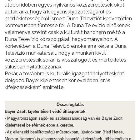
utóbbi időben egyes nyilvános közszereplések okot
adtak arra, hogy a kiegyensúlyozottságáról és
mértékletességéről ismert Duna Televíziót kedvezőtlen
kontextusban tüntesse fel. A Duna Televízió elnökének
véleménye szerint csak a kulturált hangnem méltó a
Duna Televízió közszolgálati hagyományaihoz. A
körlevélben a Duna Televízó elnöke arra kérte a Duna
Televízió munkatársait, hogy a munkán kívüli
közszerepléseik során is visszafogott és mértékletes
stílusban nyilatkozzanak.
Pekár, a továbbra is kulturális igazgatóhelyettesként
dolgozó Bayer kijelentéseit körlevelében "erős
kifejezésekként" említette.
Összefoglalás
Bayer Zsolt kijelentéseit védő álláspontok:
- Magyarországon sajtó- és szólásszabadság van és Bayer Zsolt
kijelentései beleférnek ebbe a keretbe.
- Az ellenzéki beállítottságú műsorokban, újságokban (Heti Hetes,
Magyar Narancs) is elhangzanak hasonló kijelentések, többségében a