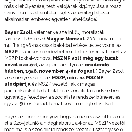
másik lehülyézése, testi valójának kigúnyolása a rossz
színvonalú, szellemtelen, sőt szellemileg teljesen
alkalmatlan emberek egyetlen lehetősége."
Bayer Zsolt
véleménye szerint (Új moralisták,
farizeusok (6. rész)
Magyar Nemzet
, 2001. november
14.) "ha 1956-nak csak baloldali értékei lettek volna, az
MSZP
akkor sem rendezhetne róla konferenciát, mert az
MSZP tokkal-vonóval
MSZMP volt még egy tucat
évvel ezelőtt
, az a párt, amelyik az
eredendő
bűnben, 1956. november 4-én fogant
". Bayer Zsolt
véleménye szerint az
MSZP, mint az MSZMP
utódpártja
és MSZP vezetői, akik magas
pártfunkciókat töltöttek be a szocialista rendszerben
ugyanúgy felelősek a szocialista rendszer bűneiért és
így az '56-os forradalomat követő megtorlásokért.
Bayer azt nehezményezi, hogy ha nem vesztette volna
el a Szovjetunió a hidegháborút, akkor az MSZP vezetői
még ma is a szocialista rendszer vezető tisztségviselői