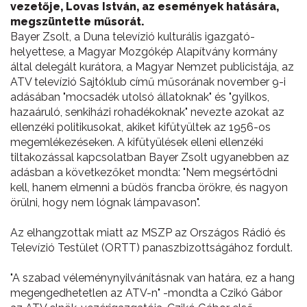
vezetője, Lovas István, az események hatására,
megszüntette műsorát.
Bayer Zsolt, a Duna televízió kulturális igazgató-
helyettese, a Magyar Mozgókép Alapítvány kormány
által delegált kurátora, a Magyar Nemzet publicistája, az
ATV televízió Sajtóklub című műsorának november 9-i
adásában "mocsadék utolsó állatoknak" és "gyilkos,
hazaáruló, senkiházi rohadékoknak" nevezte azokat az
ellenzéki politikusokat, akiket kifütyültek az 1956-os
megemlékezéseken. A kifütyülések elleni ellenzéki
tiltakozással kapcsolatban Bayer Zsolt ugyanebben az
adásban a következőket mondta: "Nem megsértődni
kell, hanem elmenni a büdös francba örökre, és nagyon
örülni, hogy nem lógnak lámpavason".
Az elhangzottak miatt az MSZP az Országos Rádió és
Televízió Testület (ORTT) panaszbizottságához fordult.
"A szabad véleménynyilvánításnak van határa, ez a hang
megengedhetetlen az ATV-n" -mondta a Czikó Gábor