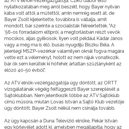
az ATV elnök-vezérigazgatója. Czikó Gábor első
nyilatkozatában még arról beszélt, hogy Bayer nyilván
kába volt attól a műtéttől, amin nemrég esett át, de
Bayer Zsolt kijelentette, továbbra is vállalja, amit
mondott, bár szerinte a szocialisták félreértették. "Az
'56-os forradalom eltiprói, a megtorlásban részt vevők
mocskos, aljas gyilkosok. Ilyen volt például Kádár János
vagy a még ma is élő, busás nyugdíjú Biszku Béla. A
jelenlegi MSZP-vezérkar valamilyen oknál fogva magára
vette ezt a véleményt, holott ez nem rájuk vonatkozik,
bár ők sem kerültek ki hófehér, ártatlan szűzlányként az
előző 40-50 évből".
Az ATV elnök-vezérigazgatója úgy döntött, az ORTT
vizsgálatának végéig felfüggeszti Bayer szereplését a
Sajtóklubban. Nem jelentkezik többé az ATV Sajtóklub
című műsora, miután Lovas István a Sajtó Klub vezetője
úgy döntött, Bayer Zsolt nélkül nem csinálja tovább.
Az ügy kapcsán a Duna Televízió elnöke, Pekár István
egy körlevélet adott ki, amelyben megállapítja, hogy az