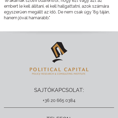
"le akarnak szólni odafentről", hogy ezt vagy azt az
embert le kell állítani, el kell hallgattatni, azok számára
egyszerűen megállt az idő. De nem csak úgy '89 táján,
hanem jóval hamarabb."
SAJTÓKAPCSOLAT:
+36 20 665 0384