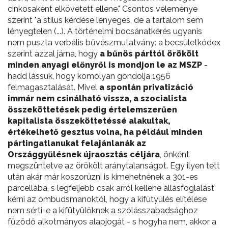
cinkosaként elkövetett ellene." Csontos véleménye
szerint "a stílus kérdése lényeges, de a tartalom sem
lényegtelen (...). A történelmi bocsánatkérés ugyanis
nem puszta verbális bűvészmutatvány: a becsületkódex
szerint azzal járna, hogy
a bűnös párttól örökölt
minden anyagi előnyről is mondjon le az MSZP
-
hadd lássuk, hogy komolyan gondolja 1956
felmagasztalását. Mivel
a spontán privatizáció
immár nem csinálható vissza, a szocialista
összeköttetések pedig értelemszerűen
kapitalista összeköttetéssé alakultak,
értékelhető gesztus volna, ha például minden
pártingatlanukat felajánlanák az
Országgyűlésnek újraosztás céljára
, önként
megszüntetve az örökölt aránytalanságot. Egy ilyen tett
után akár már koszorúzni is kimehetnének a 301-es
parcellába, s legfeljebb csak arról kellene állásfoglalást
kérni az ombudsmanoktól, hogy a kifütyülés elítélése
nem sérti-e a kifütyülőknek a szólásszabadsághoz
fűződő alkotmányos alapjogát - s hogyha nem, akkor a