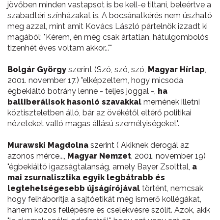
jövőben minden vastapsot is be kell-e tiltani, beleértve a
szabadtéri színházakat is. A bocsánatkérés nem úszható
meg azzal, mint amit Kovács László pártelnök izzadt ki
magából: "Kérem, én még csak ártatlan, hátulgombolós
tizenhét éves voltam akkor...""
Bolgár György
szerint (Szó, szó, szó,
Magyar Hírlap
,
2001. november 17.) "elképzeltem, hogy micsoda
égbekiáltó botrány lenne - teljes joggal -,
ha
balliberálisok hasonló szavakkal
mernének illetni
köztiszteletben álló, bár az övékétől eltérő politikai
nézeteket valló magas állású személyiségeket".
Murawski Magdolna
szerint ( Akiknek derogál az
azonos mérce...,
Magyar Nemzet
, 2001. november 19)
"égbekiáltó igazságtalanság, amely Bayer Zsolttal,
a
mai zsurnalisztika egyik legbátrabb és
legtehetségesebb újságírójával
történt, nemcsak
hogy felháborítja a sajtóetikát még ismerő kollégákat,
hanem közös fellépésre és cselekvésre szólít. Azok, akik