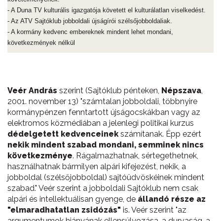
- A Duna TV kulturális igazgatója követett el kulturálatlan viselkedést.
- Az ATV Sajtóklub jobboldali újságírói szélsőjobboldaliak.
- A kormány kedvenc embereknek mindent lehet mondani,
következmények nélkül
Veér András
szerint (Sajtóklub pénteken,
Népszava
,
2001. november 13) "számtalan jobboldali, többnyire
kormánypénzen fenntartott újságocskákban vagy az
elektromos közmédiában a jelenlegi politikai kurzus
dédelgetett kedvenceinek
számítanak. Épp ezért
nekik mindent szabad mondani, semminek nincs
következménye
. Rágalmazhatnak, sértegethetnek,
használhatnak bármilyen alpári kifejezést, nekik, a
jobboldal (szélsőjobboldal) sajtóüdvöskéinek mindent
szabad." Veér szerint a jobboldali Sajtóklub nem csak
alpári és intellektuálisan gyenge, de
állandó része az
"elmaradhatatlan zsidózás"
is. Veér szerint "az
argumentumok hiányának ellensúlyozása, a durvaság, a