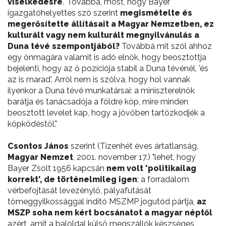
viselkedésre
." Továbbá, most, hogy Bayer
igazgatóhelyettes szó szerint
megismételte és
megerősítette állításait a Magyar Nemzetben, ez
kulturált vagy nem kulturált megnyilvánulás a
Duna tévé szempontjából?
Továbbá mit szól ahhoz
egy önmagára valamit is adó elnök, hogy beosztottja
bejelenti, hogy az ő pozíciója stabil a Duna tévénél, 'és
az is marad'. Arról nem is szólva, hogy hol vannak
ilyenkor a Duna tévé munkatársai: a miniszterelnök
barátja és tanácsadója a földre köp, mire minden
beosztott levelet kap, hogy a jövőben tartózkodjék a
köpködéstől."
Csontos János
szerint (Tizenhét éves ártatlanság,
Magyar Nemzet
, 2001. november 17.) "lehet, hogy
Bayer Zsolt 1956 kapcsán
nem volt 'politikailag
korrekt', de történelmileg igen
: a forradalom
vérbefojtását levezénylő, pályafutását
tömeggyilkossággal indító MSZMP jogutód pártja,
az
MSZP soha nem kért bocsánatot a magyar néptől
azért, amit a baloldal külső megszállók készséges