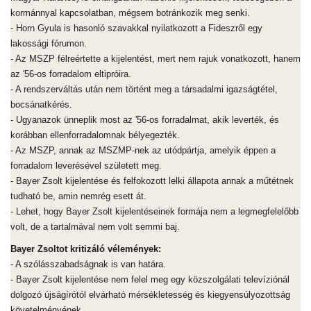
kormánnyal kapcsolatban, mégsem botránkozik meg senki.
- Horn Gyula is hasonló szavakkal nyilatkozott a Fideszről egy
lakossági fórumon.
- Az MSZP félreértette a kijelentést, mert nem rajuk vonatkozott, hanem
az '56-os forradalom eltipróira.
- A rendszerváltás után nem történt meg a társadalmi igazságtétel,
bocsánatkérés.
- Ugyanazok ünneplik most az '56-os forradalmat, akik leverték, és
korábban ellenforradalomnak bélyegezték.
- Az MSZP, annak az MSZMP-nek az utódpártja, amelyik éppen a
forradalom leverésével született meg.
- Bayer Zsolt kijelentése és felfokozott lelki állapota annak a műtétnek
tudható be, amin nemrég esett át.
- Lehet, hogy Bayer Zsolt kijelentéseinek formája nem a legmegfelelőbb
volt, de a tartalmával nem volt semmi baj.
Bayer Zsoltot kritizáló vélemények:
- A szólásszabadságnak is van határa.
- Bayer Zsolt kijelentése nem felel meg egy közszolgálati televíziónál
dolgozó újságírótól elvárható mérsékletesség és kiegyensúlyozottság
követelményének.