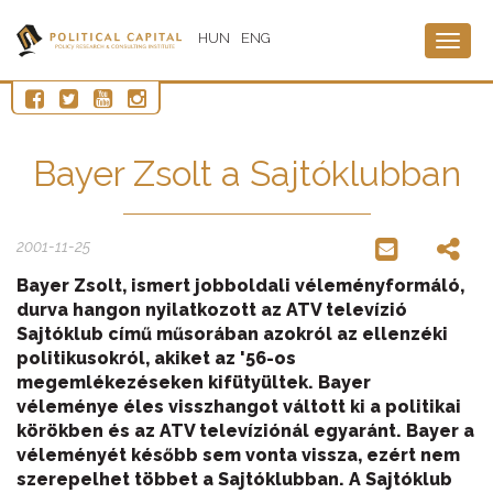
HUN
ENG
Togg
navig
Bayer Zsolt a Sajtóklubban
2001-11-25
Bayer Zsolt, ismert jobboldali véleményformáló,
durva hangon nyilatkozott az ATV televízió
Sajtóklub című műsorában azokról az ellenzéki
politikusokról, akiket az '56-os
megemlékezéseken kifütyültek. Bayer
véleménye éles visszhangot váltott ki a politikai
körökben és az ATV televíziónál egyaránt. Bayer a
véleményét később sem vonta vissza, ezért nem
szerepelhet többet a Sajtóklubban. A Sajtóklub