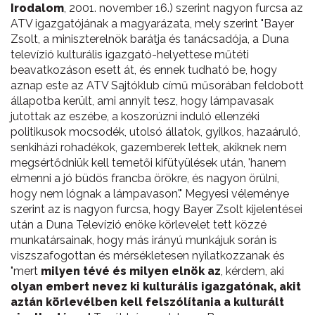
Irodalom
, 2001. november 16.) szerint nagyon furcsa az
ATV igazgatójának a magyarázata, mely szerint "Bayer
Zsolt, a miniszterelnök barátja és tanácsadója, a Duna
televízió kulturális igazgató-helyettese műtéti
beavatkozáson esett át, és ennek tudható be, hogy
aznap este az ATV Sajtóklub című műsorában feldobott
állapotba került, ami annyit tesz, hogy lámpavasak
jutottak az eszébe, a koszorúzni induló ellenzéki
politikusok mocsodék, utolsó állatok, gyilkos, hazaáruló,
senkiházi rohadékok, gazemberek lettek, akiknek nem
megsértődniük kell temetői kifütyülések után, 'hanem
elmenni a jó büdös francba örökre, és nagyon örülni,
hogy nem lógnak a lámpavason'." Megyesi véleménye
szerint az is nagyon furcsa, hogy Bayer Zsolt kijelentései
után a Duna Televízió enöke körlevelet tett közzé
munkatársainak, hogy más irányú munkájuk során is
viszszafogottan és mérsékletesen nyilatkozzanak és
"mert
milyen tévé és milyen elnök az
, kérdem, aki
olyan embert nevez ki kulturális igazgatónak, akit
aztán körlevélben kell felszólítania a kulturált