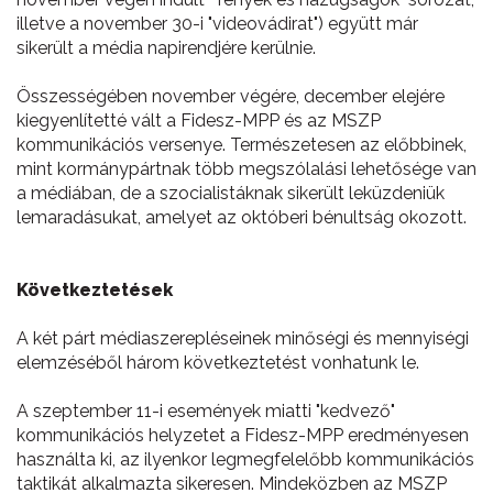
illetve a november 30-i "videovádirat") együtt már
sikerült a média napirendjére kerülnie.
Összességében november végére, december elejére
kiegyenlítetté vált a Fidesz-MPP és az MSZP
kommunikációs versenye. Természetesen az előbbinek,
mint kormánypártnak több megszólalási lehetősége van
a médiában, de a szocialistáknak sikerült leküzdeniük
lemaradásukat, amelyet az októberi bénultság okozott.
Következtetések
A két párt médiaszerepléseinek minőségi és mennyiségi
elemzéséből három következtetést vonhatunk le.
A szeptember 11-i események miatti "kedvező"
kommunikációs helyzetet a Fidesz-MPP eredményesen
használta ki, az ilyenkor legmegfelelőbb kommunikációs
taktikát alkalmazta sikeresen. Mindeközben az MSZP