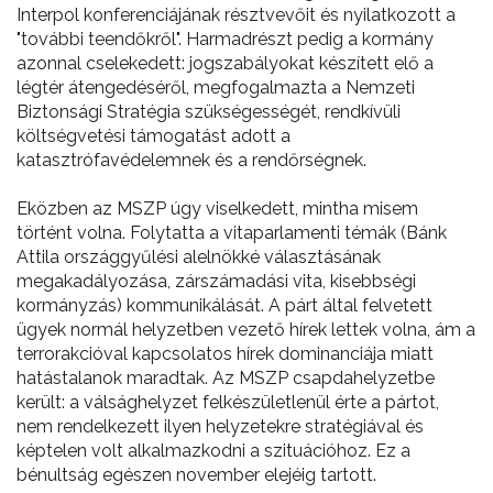
Interpol konferenciájának résztvevőit és nyilatkozott a
"további teendőkről". Harmadrészt pedig a kormány
azonnal cselekedett: jogszabályokat készített elő a
légtér átengedéséről, megfogalmazta a Nemzeti
Biztonsági Stratégia szükségességét, rendkívüli
költségvetési támogatást adott a
katasztrófavédelemnek és a rendőrségnek.
Eközben az MSZP úgy viselkedett, mintha misem
történt volna. Folytatta a vitaparlamenti témák (Bánk
Attila országgyűlési alelnökké választásának
megakadályozása, zárszámadási vita, kisebbségi
kormányzás) kommunikálását. A párt által felvetett
ügyek normál helyzetben vezető hírek lettek volna, ám a
terrorakcióval kapcsolatos hírek dominanciája miatt
hatástalanok maradtak. Az MSZP csapdahelyzetbe
került: a válsághelyzet felkészületlenül érte a pártot,
nem rendelkezett ilyen helyzetekre stratégiával és
képtelen volt alkalmazkodni a szituációhoz. Ez a
bénultság egészen november elejéig tartott.