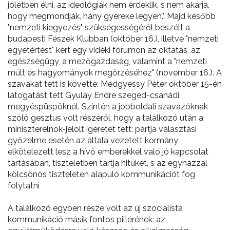
jólétben élni, az ideológiák nem érdeklik, s nem akarja,
hogy megmondják, hány gyereke legyen.". Majd később
"nemzeti kiegyezés" szükségességéről beszélt a
budapesti Fészek Klubban (október 16.), illetve "nemzeti
egyetértést" kért egy vidéki fórumon az oktatás, az
egészségügy, a mezőgazdaság, valamint a "nemzeti
múlt és hagyományok megőrzéséhez" (november 16.). A
szavakat tett is követte: Medgyessy Péter október 15-én
látogatást tett Gyulay Endre szeged-csanádi
megyéspüspöknél. Szintén a jobboldali szavazóknak
szóló gesztus volt részéről, hogy a találkozó után a
miniszterelnök-jelölt ígéretet tett: pártja választási
győzelme esetén az általa vezetett kormány
elkötelezett lesz a hívő emberekkel való jó kapcsolat
tartásában, tiszteletben tartja hitüket, s az egyházzal
kölcsönös tiszteleten alapuló kommunikációt fog
folytatni
A találkozó egyben része volt az új szocialista
kommunikáció másik fontos pillérének: az