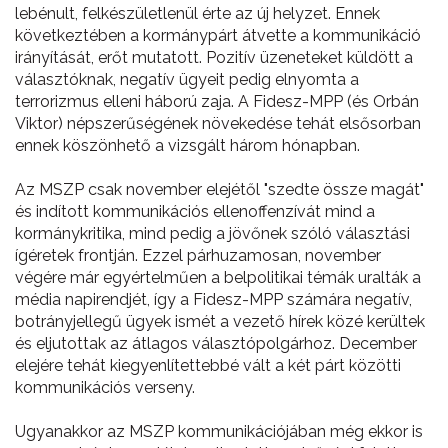
lebénult, felkészületlenül érte az új helyzet. Ennek
következtében a kormánypárt átvette a kommunikáció
irányítását, erőt mutatott. Pozitív üzeneteket küldött a
választóknak, negatív ügyeit pedig elnyomta a
terrorizmus elleni háború zaja. A Fidesz-MPP (és Orbán
Viktor) népszerűségének növekedése tehát elsősorban
ennek köszönhető a vizsgált három hónapban.
Az MSZP csak november elejétől "szedte össze magát"
és indított kommunikációs ellenoffenzívát mind a
kormánykritika, mind pedig a jövőnek szóló választási
ígéretek frontján. Ezzel párhuzamosan, november
végére már egyértelműen a belpolitikai témák uralták a
média napirendjét, így a Fidesz-MPP számára negatív,
botrányjellegű ügyek ismét a vezető hírek közé kerültek
és eljutottak az átlagos választópolgárhoz. December
elejére tehát kiegyenlítettebbé vált a két párt közötti
kommunikációs verseny.
Ugyanakkor az MSZP kommunikációjában még ekkor is