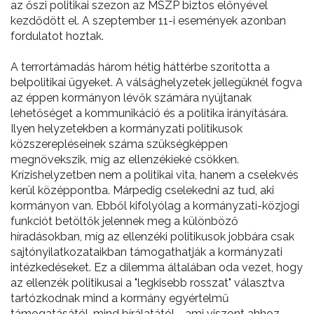
az őszi politikai szezon az MSZP biztos előnyével
kezdődött el. A szeptember 11-i események azonban
fordulatot hoztak.
A terrortámadás három hétig háttérbe szorította a
belpolitikai ügyeket. A válsághelyzetek jellegüknél fogva
az éppen kormányon lévők számára nyújtanak
lehetőséget a kommunikáció és a politika irányítására.
Ilyen helyzetekben a kormányzati politikusok
közszerepléseinek száma szükségképpen
megnövekszik, míg az ellenzékieké csökken.
Krízishelyzetben nem a politikai vita, hanem a cselekvés
kerül középpontba. Márpedig cselekedni az tud, aki
kormányon van. Ebből kifolyólag a kormányzati-közjogi
funkciót betöltők jelennek meg a különböző
híradásokban, míg az ellenzéki politikusok jobbára csak
sajtónyilatkozataikban támogathatják a kormányzati
intézkedéseket. Ez a dilemma általában oda vezet, hogy
az ellenzék politikusai a "legkisebb rosszat" választva
tartózkodnak mind a kormány egyértelmű
támogatásától, mind bírálatától - ami viszont ahhoz