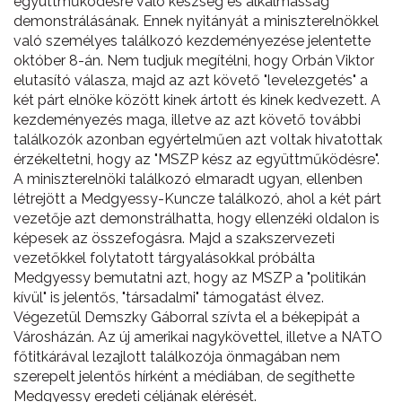
együttműködésre való készség és alkalmasság
demonstrálásának. Ennek nyitányát a miniszterelnökkel
való személyes találkozó kezdeményezése jelentette
október 8-án. Nem tudjuk megítélni, hogy Orbán Viktor
elutasító válasza, majd az azt követő "levelezgetés" a
két párt elnöke között kinek ártott és kinek kedvezett. A
kezdeményezés maga, illetve az azt követő további
találkozók azonban egyértelműen azt voltak hivatottak
érzékeltetni, hogy az "MSZP kész az együttműködésre".
A miniszterelnöki találkozó elmaradt ugyan, ellenben
létrejött a Medgyessy-Kuncze találkozó, ahol a két párt
vezetője azt demonstrálhatta, hogy ellenzéki oldalon is
képesek az összefogásra. Majd a szakszervezeti
vezetőkkel folytatott tárgyalásokkal próbálta
Medgyessy bemutatni azt, hogy az MSZP a "politikán
kívül" is jelentős, "társadalmi" támogatást élvez.
Végezetül Demszky Gáborral szívta el a békepipát a
Városházán. Az új amerikai nagykövettel, illetve a NATO
főtitkárával lezajlott találkozója önmagában nem
szerepelt jelentős hírként a médiában, de segíthette
Medgyessy eredeti céljának elérését.