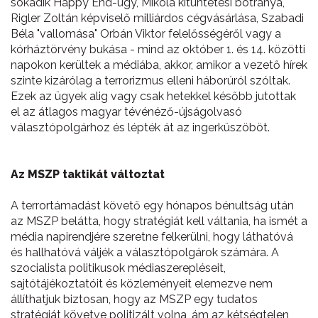
sokadik Happy End-ügy, Mikola kitüntetési botránya,
Rigler Zoltán képviselő milliárdos cégvásárlása, Szabadi
Béla "vallomása" Orbán Viktor felelősségéről vagy a
kórháztörvény bukása - mind az október 1. és 14. közötti
napokon kerültek a médiába, akkor, amikor a vezető hírek
szinte kizárólag a terrorizmus elleni háborúról szóltak.
Ezek az ügyek alig vagy csak hetekkel később jutottak
el az átlagos magyar tévénéző-újságolvasó
választópolgárhoz és lépték át az ingerküszöböt.
Az MSZP taktikát változtat
A terrortámadást követő egy hónapos bénultság után
az MSZP belátta, hogy stratégiát kell váltania, ha ismét a
média napirendjére szeretne felkerülni, hogy láthatóvá
és hallhatóvá váljék a választópolgárok számára. A
szocialista politikusok médiaszerepléseit,
sajtótájékoztatóit és közleményeit elemezve nem
állíthatjuk biztosan, hogy az MSZP egy tudatos
stratégiát követve politizált volna, ám az kétségtelen,