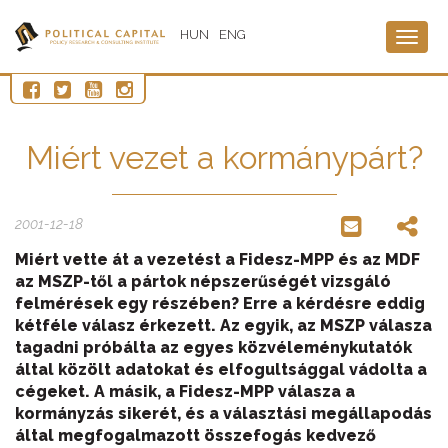
HUN
ENG
Togg
navig
Miért vezet a kormánypárt?
2001-12-18
Miért vette át a vezetést a Fidesz-MPP és az MDF
az MSZP-től a pártok népszerűségét vizsgáló
felmérések egy részében? Erre a kérdésre eddig
kétféle válasz érkezett. Az egyik, az MSZP válasza
tagadni próbálta az egyes közvéleménykutatók
által közölt adatokat és elfogultsággal vádolta a
cégeket. A másik, a Fidesz-MPP válasza a
kormányzás sikerét, és a választási megállapodás
által megfogalmazott összefogás kedvező