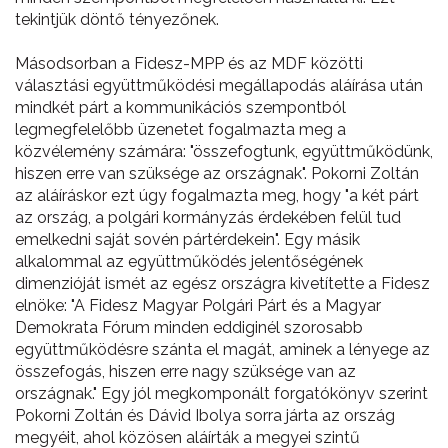
tekintjük döntő tényezőnek.
Másodsorban a Fidesz-MPP és az MDF közötti
választási együttműködési megállapodás aláírása után
mindkét párt a kommunikációs szempontból
legmegfelelőbb üzenetet fogalmazta meg a
közvélemény számára: "összefogtunk, együttműködünk,
hiszen erre van szüksége az országnak". Pokorni Zoltán
az aláíráskor ezt úgy fogalmazta meg, hogy "a két párt
az ország, a polgári kormányzás érdekében felül tud
emelkedni saját sovén pártérdekein". Egy másik
alkalommal az együttműködés jelentőségének
dimenzióját ismét az egész országra kivetítette a Fidesz
elnöke: "A Fidesz Magyar Polgári Párt és a Magyar
Demokrata Fórum minden eddiginél szorosabb
együttműködésre szánta el magát, aminek a lényege az
összefogás, hiszen erre nagy szüksége van az
országnak." Egy jól megkomponált forgatókönyv szerint
Pokorni Zoltán és Dávid Ibolya sorra járta az ország
megyéit, ahol közösen aláírták a megyei szintű