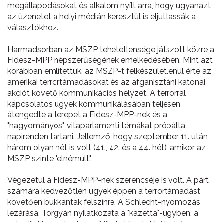
megállapodásokat és alkalom nyílt arra, hogy ugyanazt
az üzenetet a helyi médián keresztül is eljuttassák a
választókhoz.
Harmadsorban az MSZP tehetetlensége játszott közre a
Fidesz-MPP népszerűségének emelkedésében. Mint azt
korábban említettük, az MSZP-t felkészületlenül érte az
amerikai terrortámadásokat és az afganisztáni katonai
akciót követő kommunikációs helyzet. A terrorral
kapcsolatos ügyek kommunikálásában teljesen
átengedte a terepet a Fidesz-MPP-nek és a
"hagyományos", vitaparlamenti témákat próbálta
napirenden tartani. Jellemző, hogy szeptember 11. után
három olyan hét is volt (41., 42. és a 44. hét), amikor az
MSZP szinte "elnémult".
Végezetül a Fidesz-MPP-nek szerencséje is volt. A párt
számára kedvezőtlen ügyek éppen a terrortámadást
követően bukkantak felszínre. A Schlecht-nyomozás
lezárása, Torgyán nyilatkozata a "kazetta"-ügyben, a