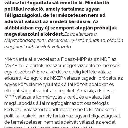
választói fogadtatását emelte ki. Mindkettő
politikai reakció, amely tartalmaz ugyan
féligazságokat, de természetesen nem ad
adekvát választ az eredeti kérdésre. Az
alábbiakban egy új szempont alapján próbáljuk
megválaszolni a kérdést.
Ez az elemzés a
Népszabadság 2001. december 17-i számának 10. oldalán
megjelent cikk bővített változata
Miért vette át a vezetést a Fidesz-MPP és az MDF az
MSZP-től a pártok népszerűségét vizsgáló felmérések
egy részében? Erre a kérdésre eddig kétféle válasz
érkezett. Az egyik, az MSZP válasza tagadni próbálta az
egyes közvéleménykutatók által közölt adatokat és
elfogultsággal vádolta a cégeket. A másik, a Fidesz-
MPP válasza a kormányzás sikerét, és a választási
megállapodás által megfogalmazott összefogás
kedvező választói fogadtatását emelte ki. Mindkettő
politikai reakció, amely tartalmaz ugyan féligazságokat,
de természetesen nem ad adekvát választ az eredeti