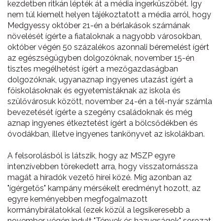
kezdetben ritkán lépték át a média ingerküszöbét. Így
nem túl kiemelt helyen tájékoztatott a média arról, hogy
Medgyessy október 21-én a bérlakások számának
növelését ígérte a fiataloknak a nagyobb városokban,
október végén 50 százalékos azonnali béremelést ígért
az egészségügyben dolgozóknak, november 15-én
tisztes megélhetést ígért a mezőgazdaságban
dolgozóknak, ugyanaznap ingyenes utazást ígért a
főiskolásoknak és egyetemistáknak az iskola és
szülővárosuk között, november 24-én a tél-nyár számla
bevezetését ígérte a szegény családoknak és még
aznap ingyenes étkeztetést ígért a bölcsődékben és
óvodákban, illetve ingyenes tankönyvet az iskolákban.
A felsorolásból is látszik, hogy az MSZP egyre
intenzívebben törekedett arra, hogy visszatornássza
magát a híradók vezető hírei közé. Míg azonban az
"ígérgetős" kampány mérsékelt eredményt hozott, az
egyre keményebben megfogalmazott
kormánybírálatokkal (ezek közül a legsikeresebb a
november végén indult "Tények és hazugságok" sorozat,