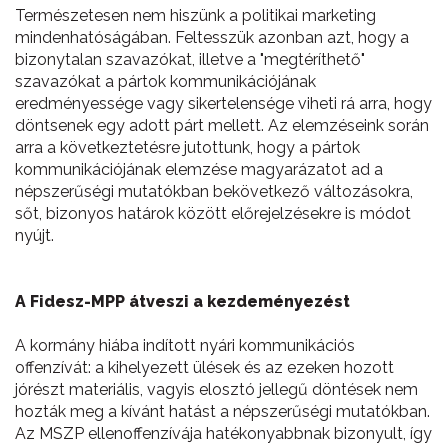
Természetesen nem hiszünk a politikai marketing
mindenhatóságában. Feltesszük azonban azt, hogy a
bizonytalan szavazókat, illetve a "megtéríthető"
szavazókat a pártok kommunikációjának
eredményessége vagy sikertelensége viheti rá arra, hogy
döntsenek egy adott párt mellett. Az elemzéseink során
arra a következtetésre jutottunk, hogy a pártok
kommunikációjának elemzése magyarázatot ad a
népszerűségi mutatókban bekövetkező változásokra,
sőt, bizonyos határok között előrejelzésekre is módot
nyújt.
A Fidesz-MPP átveszi a kezdeményezést
A kormány hiába indított nyári kommunikációs
offenzívát: a kihelyezett ülések és az ezeken hozott
jórészt materiális, vagyis elosztó jellegű döntések nem
hozták meg a kívánt hatást a népszerűségi mutatókban.
Az MSZP ellenoffenzívája hatékonyabbnak bizonyult, így