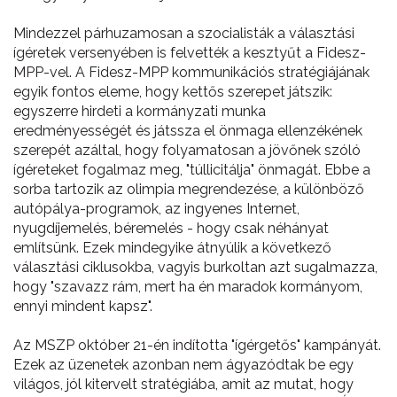
Mindezzel párhuzamosan a szocialisták a választási
ígéretek versenyében is felvették a kesztyűt a Fidesz-
MPP-vel. A Fidesz-MPP kommunikációs stratégiájának
egyik fontos eleme, hogy kettős szerepet játszik:
egyszerre hirdeti a kormányzati munka
eredményességét és játssza el önmaga ellenzékének
szerepét azáltal, hogy folyamatosan a jövőnek szóló
ígéreteket fogalmaz meg, "túllicitálja" önmagát. Ebbe a
sorba tartozik az olimpia megrendezése, a különböző
autópálya-programok, az ingyenes Internet,
nyugdíjemelés, béremelés - hogy csak néhányat
említsünk. Ezek mindegyike átnyúlik a következő
választási ciklusokba, vagyis burkoltan azt sugalmazza,
hogy "szavazz rám, mert ha én maradok kormányom,
ennyi mindent kapsz".
Az MSZP október 21-én indította "ígérgetős" kampányát.
Ezek az üzenetek azonban nem ágyazódtak be egy
világos, jól kitervelt stratégiába, amit az mutat, hogy