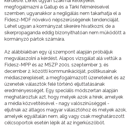
kérdésre. Lehet ugyan szakmai kételyeket
megfogalmazni a Gallup és a Tárki felméréseivel
szemben, ugyanakkor a negligálás nem takarhatja el a
Fidesz-MDF növekvő népszerűségének tendenciáját.
Lehet ugyan a kormányzat sikerére hivatkozni, de a
sikerpropaganda eddig bizonyíthatóan nem működött a
kormányzó pártok számára.
Az alábbiakban egy új szempont alapján próbáljuk
megválaszolni a kérdést. Alapos vizsgálat alá vettük a
Fidesz-MPP és az MSZP 2001. szeptember 3. és
december 2. közötti kommunikációját, politikusainak
médiaszerepléseit, a megfogalmazott üzeneteket és az
üzenetek választók felé történő eljuttatásának
eredményességét. Egy speciális módszertan alapján
meghatároztuk azt, hogy melyek azok a hírek, amelyek
a média közvetítésével - nagy valószínűséggel -
eljutnak az átlagos magyar választóhoz és melyek azok,
amelyek egyáltalán nem, alig vagy csak meghatározott
célcsoportok esetén lépik át az ingerküszöböt.