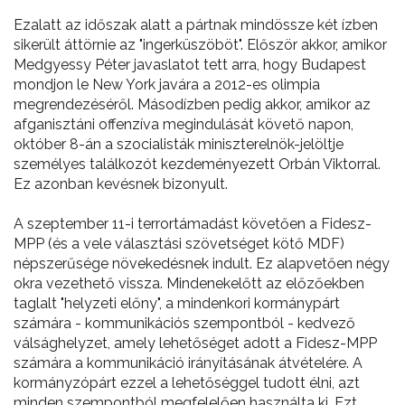
Ezalatt az időszak alatt a pártnak mindössze két ízben
sikerült áttörnie az "ingerküszöböt". Először akkor, amikor
Medgyessy Péter javaslatot tett arra, hogy Budapest
mondjon le New York javára a 2012-es olimpia
megrendezéséről. Másodízben pedig akkor, amikor az
afganisztáni offenzíva megindulását követő napon,
október 8-án a szocialisták miniszterelnök-jelöltje
személyes találkozót kezdeményezett Orbán Viktorral.
Ez azonban kevésnek bizonyult.
A szeptember 11-i terrortámadást követően a Fidesz-
MPP (és a vele választási szövetséget kötő MDF)
népszerűsége növekedésnek indult. Ez alapvetően négy
okra vezethető vissza. Mindenekelőtt az előzőekben
taglalt "helyzeti előny", a mindenkori kormánypárt
számára - kommunikációs szempontból - kedvező
válsághelyzet, amely lehetőséget adott a Fidesz-MPP
számára a kommunikáció irányításának átvételére. A
kormányzópárt ezzel a lehetőséggel tudott élni, azt
minden szempontból megfelelően használta ki. Ezt