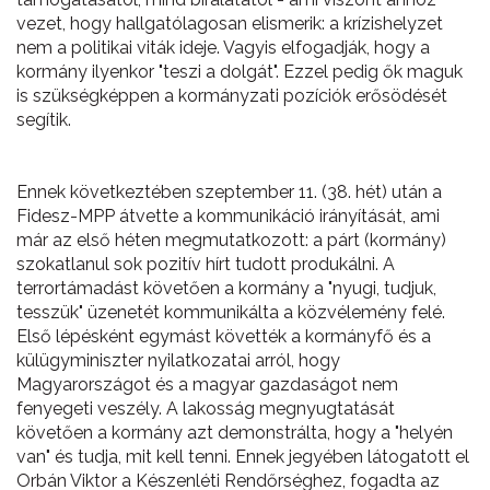
vezet, hogy hallgatólagosan elismerik: a krízishelyzet
nem a politikai viták ideje. Vagyis elfogadják, hogy a
kormány ilyenkor "teszi a dolgát". Ezzel pedig ők maguk
is szükségképpen a kormányzati pozíciók erősödését
segítik.
Ennek következtében szeptember 11. (38. hét) után a
Fidesz-MPP átvette a kommunikáció irányítását, ami
már az első héten megmutatkozott: a párt (kormány)
szokatlanul sok pozitív hírt tudott produkálni. A
terrortámadást követően a kormány a "nyugi, tudjuk,
tesszük" üzenetét kommunikálta a közvélemény felé.
Első lépésként egymást követték a kormányfő és a
külügyminiszter nyilatkozatai arról, hogy
Magyarországot és a magyar gazdaságot nem
fenyegeti veszély. A lakosság megnyugtatását
követően a kormány azt demonstrálta, hogy a "helyén
van" és tudja, mit kell tenni. Ennek jegyében látogatott el
Orbán Viktor a Készenléti Rendőrséghez, fogadta az