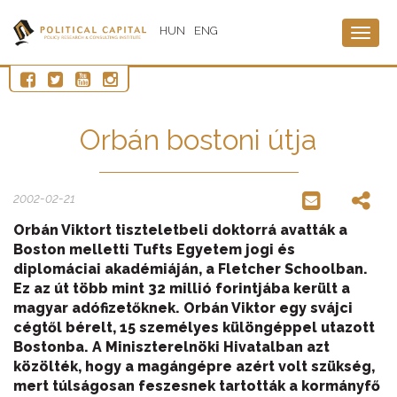
HUN
ENG
Togg
navig
Orbán bostoni útja
2002-02-21
Orbán Viktort tiszteletbeli doktorrá avatták a
Boston melletti Tufts Egyetem jogi és
diplomáciai akadémiáján, a Fletcher Schoolban.
Ez az út több mint 32 millió forintjába került a
magyar adófizetőknek. Orbán Viktor egy svájci
cégtől bérelt, 15 személyes különgéppel utazott
Bostonba. A Miniszterelnöki Hivatalban azt
közölték, hogy a magángépre azért volt szükség,
mert túlságosan feszesnek tartották a kormányfő