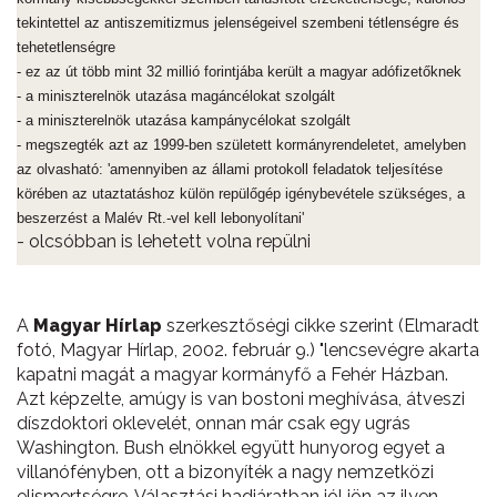
tekintettel az antiszemitizmus jelenségeivel szembeni tétlenségre és
tehetetlenségre
- ez az út több mint 32 millió forintjába került a magyar adófizetőknek
- a miniszterelnök utazása magáncélokat szolgált
- a miniszterelnök utazása kampánycélokat szolgált
- megszegték azt az 1999-ben született kormányrendeletet, amelyben
az olvasható: 'amennyiben az állami protokoll feladatok teljesítése
körében az utaztatáshoz külön repülőgép igénybevétele szükséges, a
beszerzést a Malév Rt.-vel kell lebonyolítani'
- olcsóbban is lehetett volna repülni
A
Magyar Hírlap
szerkesztőségi cikke szerint (Elmaradt
fotó, Magyar Hírlap, 2002. február 9.) "lencsevégre akarta
kapatni magát a magyar kormányfő a Fehér Házban.
Azt képzelte, amúgy is van bostoni meghívása, átveszi
díszdoktori oklevelét, onnan már csak egy ugrás
Washington. Bush elnökkel együtt hunyorog egyet a
villanófényben, ott a bizonyíték a nagy nemzetközi
elismertségre. Választási hadjáratban jól jön az ilyen,