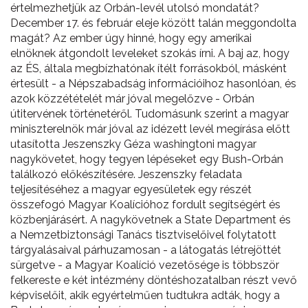
értelmezhetjük az Orbán-levél utolsó mondatát?
December 17. és február eleje között talán meggondolta
magát? Az ember úgy hinné, hogy egy amerikai
elnöknek átgondolt leveleket szokás írni. A baj az, hogy
az ÉS, általa megbízhatónak ítélt forrásokból, másként
értesült - a Népszabadság információihoz hasonlóan, és
azok közzétételét már jóval megelőzve - Orbán
útitervének történetéről. Tudomásunk szerint a magyar
miniszterelnök már jóval az idézett levél megírása előtt
utasította Jeszenszky Géza washingtoni magyar
nagykövetet, hogy tegyen lépéseket egy Bush-Orbán
találkozó előkészítésére. Jeszenszky feladata
teljesítéséhez a magyar egyesületek egy részét
összefogó Magyar Koalícióhoz fordult segítségért és
közbenjárásért. A nagykövetnek a State Department és
a Nemzetbiztonsági Tanács tisztviselőivel folytatott
tárgyalásaival párhuzamosan - a látogatás létrejöttét
sürgetve - a Magyar Koalíció vezetősége is többször
felkereste e két intézmény döntéshozatalban részt vevő
képviselőit, akik egyértelműen tudtukra adták, hogy a