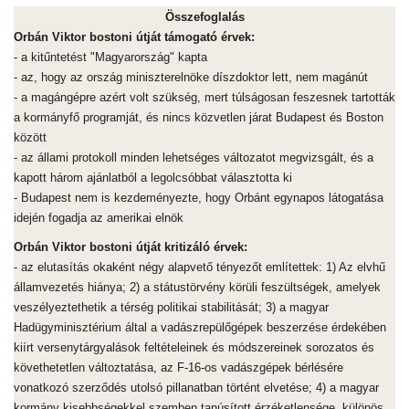
Összefoglalás
Orbán Viktor bostoni útját támogató érvek:
- a kitűntetést "Magyarország" kapta
- az, hogy az ország miniszterelnöke díszdoktor lett, nem magánút
- a magángépre azért volt szükség, mert túlságosan feszesnek tartották
a kormányfő programját, és nincs közvetlen járat Budapest és Boston
között
- az állami protokoll minden lehetséges változatot megvizsgált, és a
kapott három ajánlatból a legolcsóbbat választotta ki
- Budapest nem is kezdeményezte, hogy Orbánt egynapos látogatása
idején fogadja az amerikai elnök
Orbán Viktor bostoni útját kritizáló érvek:
- az elutasítás okaként négy alapvető tényezőt említettek: 1) Az elvhű
államvezetés hiánya; 2) a státustörvény körüli feszültségek, amelyek
veszélyeztethetik a térség politikai stabilitását; 3) a magyar
Hadügyminisztérium által a vadászrepülőgépek beszerzése érdekében
kiírt versenytárgyalások feltételeinek és módszereinek sorozatos és
követhetetlen változtatása, az F-16-os vadászgépek bérlésére
vonatkozó szerződés utolsó pillanatban történt elvetése; 4) a magyar
kormány kisebbségekkel szemben tanúsított érzéketlensége, különös