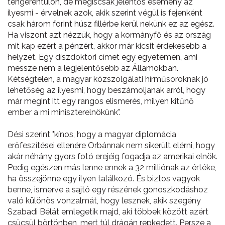
tengerentúlon, de mégiscsak jelentős esemény az
ilyesmi - érvelnek azok, akik szerint végül is fejenként
csak három forint húsz fillérbe kerül nekünk ez az egész.
Ha viszont azt nézzük, hogy a kormányfő és az ország
mit kap ezért a pénzért, akkor már kicsit érdekesebb a
helyzet. Egy díszdoktori címet egy egyetemen, ami
messze nem a legjelentősebb az Államokban.
Kétségtelen, a magyar közszolgálati hírműsoroknak jó
lehetőség az ilyesmi, hogy beszámoljanak arról, hogy
már megint itt egy rangos elismerés, milyen kitűnő
ember a mi miniszterelnökünk".
Dési szerint "kínos, hogy a magyar diplomácia
erőfeszítései ellenére Orbánnak nem sikerült elérni, hogy
akár néhány gyors fotó erejéig fogadja az amerikai elnök.
Pedig egészen más lenne ennek a 32 milliónak az értéke,
ha összejönne egy ilyen találkozó. És biztos vagyok
benne, ismerve a sajtó egy részének gonoszkodáshoz
való különös vonzalmát, hogy lesznek, akik szegény
Szabadi Bélát emlegetik majd, aki többek között azért
csücsül börtönben, mert túl drágán repkedett. Persze a