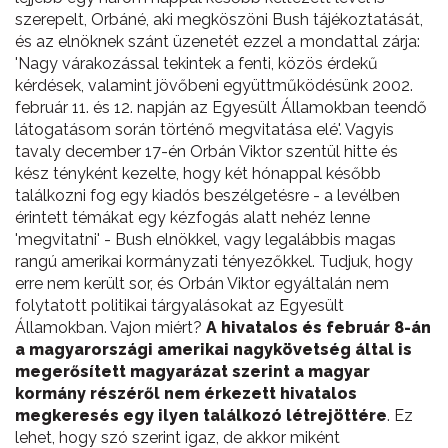
szerepelt, Orbáné, aki megköszöni Bush tájékoztatását,
és az elnöknek szánt üzenetét ezzel a mondattal zárja:
'Nagy várakozással tekintek a fenti, közös érdekű
kérdések, valamint jövőbeni együttműködésünk 2002.
február 11. és 12. napján az Egyesült Államokban teendő
látogatásom során történő megvitatása elé'. Vagyis
tavaly december 17-én Orbán Viktor szentül hitte és
kész tényként kezelte, hogy két hónappal később
találkozni fog egy kiadós beszélgetésre - a levélben
érintett témákat egy kézfogás alatt nehéz lenne
'megvitatni' - Bush elnökkel, vagy legalábbis magas
rangú amerikai kormányzati tényezőkkel. Tudjuk, hogy
erre nem került sor, és Orbán Viktor egyáltalán nem
folytatott politikai tárgyalásokat az Egyesült
Államokban. Vajon miért?
A hivatalos és február 8-án
a magyarországi amerikai nagykövetség által is
megerősített magyarázat szerint a magyar
kormány részéről nem érkezett hivatalos
megkeresés egy ilyen találkozó létrejöttére
. Ez
lehet, hogy szó szerint igaz, de akkor miként