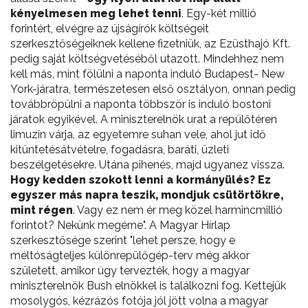
kényelmesen meg lehet tenni
. Egy-két millió
forintért, elvégre az újságírók költségeit
szerkesztőségeiknek kellene fizetniük, az Ezüsthajó Kft.
pedig saját költségvetéséből utazott. Mindehhez nem
kell más, mint fölülni a naponta induló Budapest- New
York-járatra, természetesen első osztályon, onnan pedig
továbbröpülni a naponta többször is induló bostoni
járatok egyikével. A miniszterelnök urat a repülőtéren
limuzin várja, az egyetemre suhan vele, ahol jut idő
kitüntetésátvételre, fogadásra, baráti, üzleti
beszélgetésekre. Utána pihenés, majd ugyanez vissza.
Hogy kedden szokott lenni a kormányülés? Ez
egyszer más napra teszik, mondjuk csütörtökre,
mint régen
. Vagy ez nem ér meg közel harmincmillió
forintot? Nekünk megérne". A Magyar Hírlap
szerkesztősége szerint "lehet persze, hogy e
méltóságteljes különrepülőgép-terv még akkor
született, amikor úgy tervezték, hogy a magyar
miniszterelnök Bush elnökkel is találkozni fog. Kettejük
mosolygós, kézrázós fotója jól jött volna a magyar