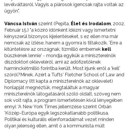
levélváltásról. Vagyis a piárosok igencsak rajta voltak az
ügyön".
Váncsa István
szerint (Pepita,
Élet és Irodalom
, 2002.
Február 15.) "a közíró időnként idézni vagy ismertetni
kényszerül bizonyos kijelentéseket, s ez ellen ma már
nemcsak az ízlése, hanem a gyomra is tiltakozik. 'Erre a
kitüntetésre az országnak, tízmillió embernek
kell
büszkének lennie' - mondja egyikük a miniszterelnök
díszdoktori okleveléről, ami az adófizetőknek
harminckétmillió forintba került. Most írjunk erről a 'kell'
szóról?Minek. Azért a Tufts' Fletcher School of Law and
Diplomacy (itt kapta a miniszterelnök az oklevelet)
honlapját megnéztük, megtaláltuk a magyar
miniszterelnök látogatásáról szóló oldalt, szöveg nem
sok volt rajta, a program ismertetésén kívül lényegében
ennyi: 'A New York Times jellemzése szerint Orbán
'Közép-Európa egyik legszokatlanabb politikusa.
Politikai és kulturális ellenforradalmat vezet minden
olyan jelenség ellen, amit ő a kommunista múlt