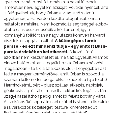
igyekeznek hát most feltornászni a hazai füleknek
ismeretlen nevű egyetem ázsióját. Politikai ínyencek arra
is felfigyelhettek, hogy Orbán a világ első számú
egyetemén, a Harvardon kezdte látogatását, onnan
hajtatott a másikra. Némi közmédiás segítséggel előbb-
utóbb csak összemosódik a két történet, így a
kormányhű folklórban a nagy utazás könnyen harvardi
díszdoktorsággá alakulhat.
A különgépes turné
persze - és ezt mindenki tudja - egy áhított Bush-
parola érdekében keletkezett
. A közös fotó
azonban nem készülhetett el, mert az Egyesült Államok
elnöke határozottan - tegyük hozzá: Orbánra nézvést
megalázóan - tért ki a találkozás elől. (Lényegében azt
tette a magyar kormányfővel, amit Orbán is szokott a
számára kellemetlen polgárokkal: elnézett a feje felett.)
Harminckétmillióért - plusz szállás, étkezés, napidíjak,
gépkocsik, sajtóstáb - maradt a rektori kézfogás, aztán
uzsgyi haza! Itthon pedig ismét jól fejlett botrány várta.
A szokásos 'kétkapus' trükkel ezúttal is sikerült elkerülnie
a rá várakozók közelségét, testőrei kimentették őt
Ferihegyről, éppúgy, mint a minap a rádióból".