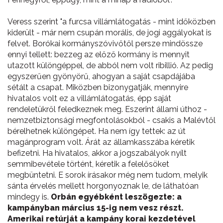
Veress szerint "a furcsa villámlátogatás - mint időközben
kiderült - már nem csupán morális, de jogi aggályokat is
felvet. Borókai kormányszóvivőtől persze mindössze
ennyi tellett: bezzeg az előző kormány is mennyit
utazott különgéppel, de abból nem volt ribillió. Az pedig
egyszerűen gyönyörű, ahogyan a saját csapdájába
sétált a csapat. Miközben bizonygatják, mennyire
hivatalos volt ez a villámlátogatás, épp saját
rendeletükről feledkeznek meg. Eszerint állami úthoz -
nemzetbiztonsági megfontolásokból - csakis a Malévtől
bérelhetnek különgépet. Ha nem így tettek: az út
magánprogram volt. Árát az államkasszába kéretik
befizetni. Ha hivatalos, akkor a jogszabályok nyílt
semmibevétele történt, kéretik a felelősöket
megbüntetni. E sorok írásakor még nem tudom, melyik
sánta érvelés mellett horgonyoznak le, de láthatóan
mindegy is.
Orbán egyébként leszögezte: a
kampányban március 15-ig nem vesz részt.
Amerikai retúrját a kampány korai kezdetével