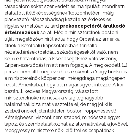
társadalom sokat szenvedett és manipulált, mondhatni
elaltatott ítélőképességének 'köszönhetően' máig
piacvezető Népszabadság kezdte az érdekes és
irigylésre méltóan szilárd
prekoncepcióról árulkodó
értelmezések
sorát. Még a miniszterelnök bostoni
útját megelőzően hírül adta, hogy Orbánt az amerikai
elnök a kétoldalú kapcsolatokban fennálló
nézeteltérések (például szélsőségesektől való, nem
kellő elhatárolódás, a kisebbségekhez való viszony,
Gripen-szerződés) miatt nem fogadja. A megkezdett (...)
persze nem állt meg ezzel, és előkerült a 'nagy bunkó' is:
a miniszterelnök közpénzen, méregdrága magángépen
repült Amerikába, hogy ott magánügyeit intézze. A kör
bezárult, kedves Magyarország, választott
miniszterelnöke nemcsak a világ legnagyobb
hatalmának bizalmát vesztette el, de még jól ki is
zsebeli önöket jelentéktelen bostoni röppenésével!
Kétségbeesni viszont nem szabad, mindössze egyet
lapoz, és szembetalálkozhat az alternatívával, a jövővel,
Medgyessy miniszterelnök-jelölttel és csapatának