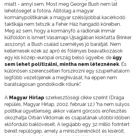
miatt - annyi sem. Most meg George Bush nem lát
lehetőséget a fotóra. Állítólag a magyar
kormánypolitikának a magyar szélsőjobbal kacérkodó
taktikája nem tetszik a Fehér Ház hangadó köreiben.
Meg az sem, hogy a kormányfő a rádiónak immár
külföldön is ismert Vasárnapi Újságjában kioktatta Brinker
asszonyt, a Bush család személyes jó barátját. Nem
kellemesek ezek az apró és fölényes beavatkozások
egy kis közép-európai ország belső ügyeibe, de
úgy
sem lehet politizálni, mintha nem léteznének
. És
különösen szerencsétlen forszírozni egy szuperhatalom
legfőbb vezetőjének a meghívását, ha éppen nem
barátságosan gondolkodik rólunk".
A
Magyar Hírlap
szerkesztőségi cikke szerint (Drága
repülés, Magyar Hírlap, 2002. február 12.) "ha nem súlyos
politikai ügyetlenség, akkor valami görcsös erőfeszítés
okozhatja Orbán Viktornak és csapatának utóbbi időben
előforduló baklövéseit. A legújabb egy 32 millió forintért
bérelt repülőgép, amely a miniszterelnököt és kísérőit,