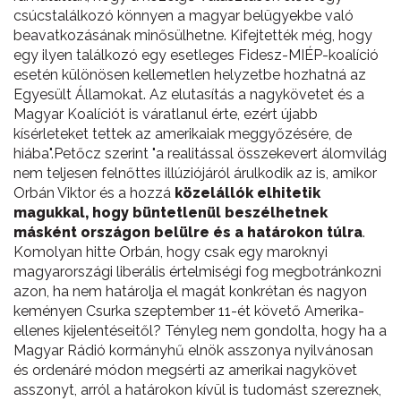
csúcstalálkozó könnyen a magyar belügyekbe való
beavatkozásának minősülhetne. Kifejtették még, hogy
egy ilyen találkozó egy esetleges Fidesz-MIÉP-koalíció
esetén különösen kellemetlen helyzetbe hozhatná az
Egyesült Államokat. Az elutasítás a nagykövetet és a
Magyar Koalíciót is váratlanul érte, ezért újabb
kísérleteket tettek az amerikaiak meggyőzésére, de
hiába".Petőcz szerint "a realitással összekevert álomvilág
nem teljesen felnőttes illúziójáról árulkodik az is, amikor
Orbán Viktor és a hozzá
közelállók elhitetik
magukkal, hogy büntetlenül beszélhetnek
másként országon belülre és a határokon túlra
.
Komolyan hitte Orbán, hogy csak egy maroknyi
magyarországi liberális értelmiségi fog megbotránkozni
azon, ha nem határolja el magát konkrétan és nagyon
keményen Csurka szeptember 11-ét követő Amerika-
ellenes kijelentéseitől? Tényleg nem gondolta, hogy ha a
Magyar Rádió kormányhű elnök asszonya nyilvánosan
és ordenáré módon megsérti az amerikai nagykövet
asszonyt, arról a határokon kívül is tudomást szereznek,