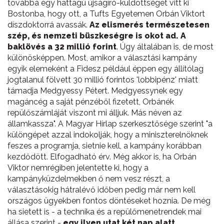
továbbá egy hattagú újságíró-küldöttséget vitt ki
Bostonba, hogy ott, a Tufts Egyetemen Orbán Viktort
díszdoktorrá avassák.
Az elismerés természetesen
szép, és nemzeti büszkeségre is okot ad. A
baklövés a 32 millió forint
. Úgy általában is, de most
különösképpen. Most, amikor a választási kampány
egyik elemeként a Fidesz például éppen egy állítólag
jogtalanul fölvett 30 millió forintos 'lobbipénz' miatt
támadja Medgyessy Pétert. Medgyessynek egy
magáncég a saját pénzéből fizetett, Orbánék
repülőszámláját viszont mi álljuk. Más néven az
államkassza". A Magyar Hírlap szerkesztősége szerint "a
különgépet azzal indokolják, hogy a miniszterelnöknek
feszes a programja, sietnie kell, a kampány korábban
kezdődött. Elfogadható érv. Még akkor is, ha Orbán
Viktor nemrégiben jelentette ki, hogy a
kampányküzdelmekben ő nem vesz részt, a
választásokig hátralévő időben pedig már nem kell
országos ügyekben fontos döntéseket hoznia. De még
ha sietett is - a technika és a repülőmenetrendek mai
állása szerint -
egy ilyen utat két nap alatt