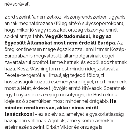
névsorával".
Zord szerint "a nemzetközi viszonyrendszerben ugyanis
annak meghatározása (főleg eltérő súlycsoportokban),
hogy mikor jó vagy rossz két ország viszonya, ennél
sokkal árnyaltabb.
Vegyük tudomásul, hogy az
Egyesült Államokat most nem érdekli Európa
. Az
öreg kontinensen megelégszik azzal, ami immár Közép-
Európában is megvalósult: állampolgárainak cégei
zavartalanul profitot termelhetnek, és ebből adózhatnak
haza. Kész. Washington most minden idegszálával a
Fekete-tengertől a Himalájáig terjedő földrajzi
hosszúságok közötti eseményekre figyel, mert innen érik
most a létét, érdekeit, jövőjét érintő kihívások. Szeretnek
egy fényképezés erejéig mosolyogni, de Bush elnök
ideje az ő szemükben most mindennél drágább.
Ha
minden rendben van, akkor nincs miről
tanácskozni
- ez az elv az, amelyet a gyakorlatiasság
hazájában vallanak. A 'jófiúk', amely körbe amerikai
értelmezés szerint Orbán Viktor és országa is