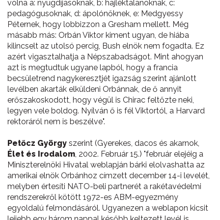
volna a: nyugdíjasoknak, b: hajléktalanoknak, c:
pedagógusoknak, d: ápolónőknek, e: Medgyessy
Péternek, hogy lobbizzon a Gresham mellett. Még
másabb más: Orbán Viktor kiment ugyan, de hiába
kilincselt az utolsó percig, Bush elnök nem fogadta. Ez
azért vigasztalhatja a Népszabadságot. Mint ahogyan
azt is megtudtuk ugyane lapból, hogy a francia
becsületrend nagykeresztjét igazság szerint ajánlott
levélben akarták elküldeni Orbánnak, de ő annyit
erőszakoskodott, hogy végül is Chirac feltőzte neki,
legyen vele boldog. Nyílván ő is fél Viktortól, a Harvard
rektoráról nem is beszélve".
Petőcz György
szerint (Gyerekes, dacos és akarnok,
Élet és Irodalom
, 2002. Február 15.) "február elejéig a
Miniszterelnöki Hivatal weblapján bárki elolvashatta az
amerikai elnök Orbánhoz címzett december 14-i levelét,
melyben értesíti NATO-beli partnerét a rakétavédelmi
rendszerekről kötött 1972-es ABM-egyezmény
egyoldalú felmondásáról. Ugyanezen a weblapon kicsit
lejjebb egy három nappal később keltezett levél is