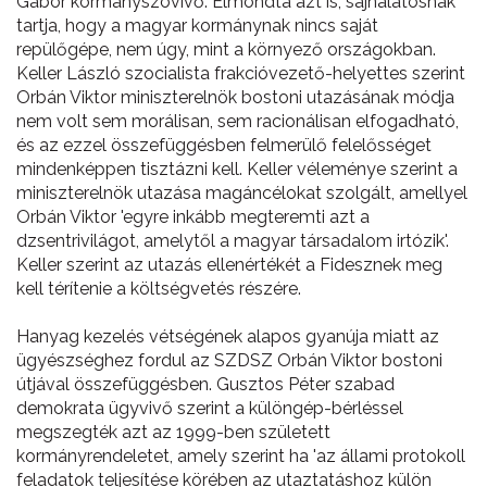
Gábor kormányszóvivő. Elmondta azt is, sajnálatosnak
tartja, hogy a magyar kormánynak nincs saját
repülőgépe, nem úgy, mint a környező országokban.
Keller László szocialista frakcióvezető-helyettes szerint
Orbán Viktor miniszterelnök bostoni utazásának módja
nem volt sem morálisan, sem racionálisan elfogadható,
és az ezzel összefüggésben felmerülő felelősséget
mindenképpen tisztázni kell. Keller véleménye szerint a
miniszterelnök utazása magáncélokat szolgált, amellyel
Orbán Viktor 'egyre inkább megteremti azt a
dzsentrivilágot, amelytől a magyar társadalom irtózik'.
Keller szerint az utazás ellenértékét a Fidesznek meg
kell térítenie a költségvetés részére.
Hanyag kezelés vétségének alapos gyanúja miatt az
ügyészséghez fordul az SZDSZ Orbán Viktor bostoni
útjával összefüggésben. Gusztos Péter szabad
demokrata ügyvivő szerint a különgép-bérléssel
megszegték azt az 1999-ben született
kormányrendeletet, amely szerint ha 'az állami protokoll
feladatok teljesítése körében az utaztatáshoz külön