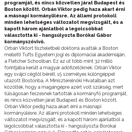
programját, és nincs közvetlen járat Budapest és
Boston között. Orbán Viktor pedig haza akart érni
a másnapi kormányülésre. Az állami protokoll
minden lehetséges változatot megvizsgált, és a
kapott három ajánlatból a legolcsóbbat
választotta ki - hangsúlyozta Borókai Gábor
kormányszóvivő.
Orbán Viktort tiszteletbeli doktorrá avatták a Boston
melletti Tufts Egyetem jogi és diplomáciai akadémiáján,
a Fletcher Schoolban. Ez az út több mint 32 millió
forintjába került a magyar adófizetőknek. Orbán Viktor
egy svájci cégtől bérelt, 15 személyes különgéppel
utazott Bostonba. A Miniszterelnöki Hivatalban azt
közölték, hogy a magángépre azért volt szükség, mert
túlságosan feszesnek tartották a kormányfő programját,
és nincs közvetlen járat Budapest és Boston között.
Orbán Viktor pedig haza akart érni a másnapi
kormányülésre. Az állami protokoll minden lehetséges
változatot megvizsgált, és a kapott három ajánlatból a
legolcsóbbat választotta ki - hangsúlyozta Borókai