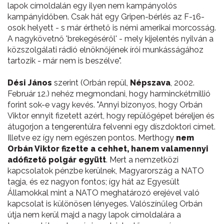
lapok címoldalán egy ilyen nem kampányolós
kampányidőben. Csak hát egy Gripen-bérlés az F-16-
osok helyett - s már érthető is némi amerikai morcosság.
A nagykövetnő 'brekegéséről' - mely kijelentés nyilván a
közszolgálati rádió elnöknőjének írói munkásságához
tartozik - már nem is beszélve".
Dési János
szerint (Orbán repül,
Népszava
, 2002.
Február 12.) nehéz megmondani, hogy harminckétmillió
forint sok-e vagy kevés. "Annyi bizonyos, hogy Orbán
Viktor ennyit fizetett azért, hogy repülőgépet béreljen és
átugorjon a tengerentúlra felvenni egy díszdoktori címet.
Illetve ez így nem egészen pontos. Merthogy
nem
Orbán Viktor fizette a cehhet, hanem valamennyi
adófizető polgár együtt
. Mert a nemzetközi
kapcsolatok pénzbe kerülnek, Magyarország a NATO
tagja, és ez nagyon fontos; így hát az Egyesült
Államokkal mint a NATO meghatározó erejével való
kapcsolat is különösen lényeges. Valószínűleg Orbán
útja nem kerül majd a nagy lapok címoldalára a