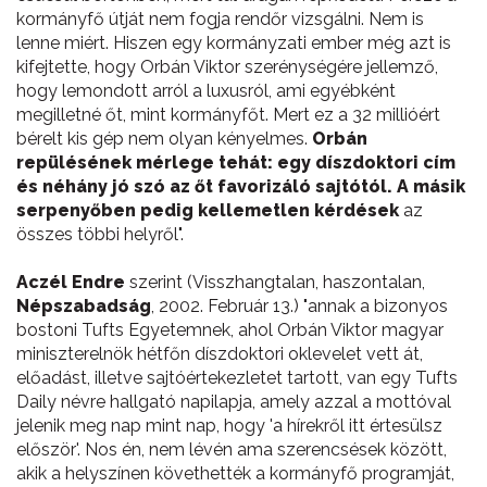
kormányfő útját nem fogja rendőr vizsgálni. Nem is
lenne miért. Hiszen egy kormányzati ember még azt is
kifejtette, hogy Orbán Viktor szerénységére jellemző,
hogy lemondott arról a luxusról, ami egyébként
megilletné őt, mint kormányfőt. Mert ez a 32 millióért
bérelt kis gép nem olyan kényelmes.
Orbán
repülésének mérlege tehát: egy díszdoktori cím
és néhány jó szó az őt favorizáló sajtótól. A másik
serpenyőben pedig kellemetlen kérdések
az
összes többi helyről".
Aczél Endre
szerint (Visszhangtalan, haszontalan,
Népszabadság
, 2002. Február 13.) "annak a bizonyos
bostoni Tufts Egyetemnek, ahol Orbán Viktor magyar
miniszterelnök hétfőn díszdoktori oklevelet vett át,
előadást, illetve sajtóértekezletet tartott, van egy Tufts
Daily névre hallgató napilapja, amely azzal a mottóval
jelenik meg nap mint nap, hogy 'a hírekről itt értesülsz
először'. Nos én, nem lévén ama szerencsések között,
akik a helyszínen követhették a kormányfő programját,