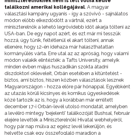
miniszterelnöknek nem is lett volna kedve
találkozni amerikai kollégájával
. A magyar
választási kampány ugyanis - így a szóvivő - sajnálatos
módon előbb elkezdődött a vártnál, ezért a
miniszterelnök a lehető legrövidebb időt akarja tölteni az
USA-ban. De egy napot azért, és ezt már mi tesszük
hozzá, úgy tűnik, feltétlenül el akart tölteni, annak
ellenére, hogy 12-én idehaza már halaszthatatlan
kormányülés várta. Erre utal az az apróság, hogy valami
módon valakik elintézték: a Tafts University, amelyik
minden évben május huszadikán szokta átadni
díszdoktori okleveleit, Orbán esetében a kitüntetést -
biztos, ami biztos, hiszen közben választások lesznek
Magyarországon - hozza előre pár hónappal. Egyébként
az utazás körüli kicsinyes és komikus ügyeskedések
közé tartozik az is, hogy a korábban már említett
december 17-i Orbán-levél utolsó mondatát, amelyben
a levélíró mintegy 'bejelenti' találkozóját Bushsal, február
elejére levették a Miniszterelnöki Hivatal webhelyéről,
hogy pár nap múlva az egész levél lekerüljön, és
helyette csak egy összefoglaló maradjon a