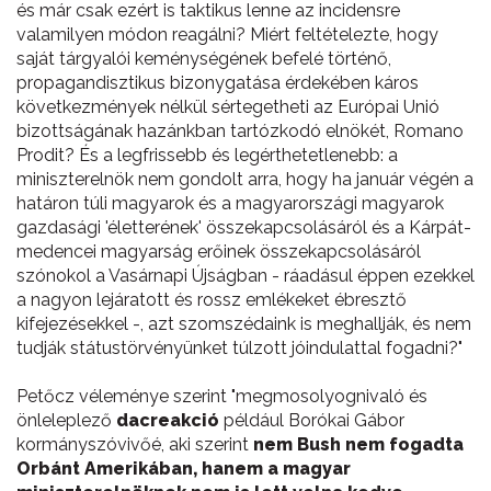
és már csak ezért is taktikus lenne az incidensre
valamilyen módon reagálni? Miért feltételezte, hogy
saját tárgyalói keménységének befelé történő,
propagandisztikus bizonygatása érdekében káros
következmények nélkül sértegetheti az Európai Unió
bizottságának hazánkban tartózkodó elnökét, Romano
Prodit? És a legfrissebb és legérthetetlenebb: a
miniszterelnök nem gondolt arra, hogy ha január végén a
határon túli magyarok és a magyarországi magyarok
gazdasági 'életterének' összekapcsolásáról és a Kárpát-
medencei magyarság erőinek összekapcsolásáról
szónokol a Vasárnapi Újságban - ráadásul éppen ezekkel
a nagyon lejáratott és rossz emlékeket ébresztő
kifejezésekkel -, azt szomszédaink is meghallják, és nem
tudják státustörvényünket túlzott jóindulattal fogadni?"
Petőcz véleménye szerint "megmosolyognivaló és
önleleplező
dacreakció
például Borókai Gábor
kormányszóvivőé, aki szerint
nem Bush nem fogadta
Orbánt Amerikában, hanem a magyar