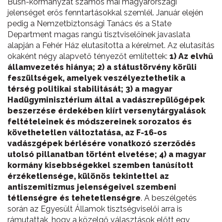
Bush-kormányzat számos mai magyarországi
jelenséget erős fenntartásokkal szemlél. Január elején
pedig a Nemzetbiztonsági Tanács és a State
Department magas rangú tisztviselőinek javaslata
alapján a Fehér Ház elutasította a kérelmet. Az elutasítás
okaként négy alapvető tényezőt említettek:
1) Az elvhű
államvezetés hiánya; 2) a státustörvény körüli
feszültségek, amelyek veszélyeztethetik a
térség politikai stabilitását; 3) a magyar
Hadügyminisztérium által a vadászrepülőgépek
beszerzése érdekében kiírt versenytárgyalások
feltételeinek és módszereinek sorozatos és
követhetetlen változtatása, az F-16-os
vadászgépek bérlésére vonatkozó szerződés
utolsó pillanatban történt elvetése; 4) a magyar
kormány kisebbségekkel szemben tanúsított
érzéketlensége, különös tekintettel az
antiszemitizmus jelenségeivel szembeni
tétlenségre és tehetetlenségre
. A beszélgetés
során az Egyesült Államok tisztségviselői arra is
rámutattak, hogy a közelgő választások előtt egy