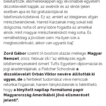
beletartozik, elismerésképpen egy élvonalbeli egyetem
díszoklevelét kapják, az exelnök és az elnök (jelen
esetben apa és fia) gratulációjával és
telefonüdvözletével. Ez az, amiért az ideiglenes afgán
miniszterelnöknek, Hamid Karzainak még sokat kell
dolgoznia, noha őt annyi időre fogadta az amerikai
elnök, mint magyar miniszterelnököt még soha. És
remélhetőleg a jövőben sem. Ha ilyen sok a
megbeszélnivaló, akkor van ugyanis baj".
Zord Gábor
szerint (A bostoni utazás mérlege,
Magyar
Nemzet
, 2002. február 18.) "az elitképzés egyik
letéteményeseként ismert Tufts Egyetem diplomáciai és
jogi akadémiájának, a Fletcher Schoolnak
a
díszoklevelét Orbán Viktor nevére állították ki
ugyan, de
a fentieket tudomásul véve nemcsak
retorikai fogásnak, hanem tényközlésnek is tekinthető,
hogy
a kinyitott napilap formátumú papír
Magyarország Amerikából jövő elismerését
jelenti".