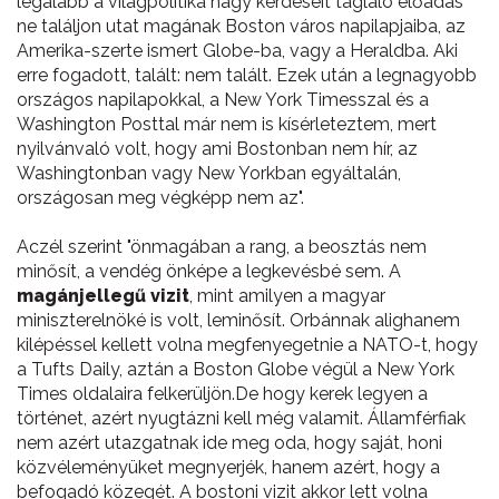
legalább a világpolitika nagy kérdéseit taglaló előadás
ne találjon utat magának Boston város napilapjaiba, az
Amerika-szerte ismert Globe-ba, vagy a Heraldba. Aki
erre fogadott, talált: nem talált. Ezek után a legnagyobb
országos napilapokkal, a New York Timesszal és a
Washington Posttal már nem is kísérleteztem, mert
nyilvánvaló volt, hogy ami Bostonban nem hír, az
Washingtonban vagy New Yorkban egyáltalán,
országosan meg végképp nem az".
Aczél szerint "önmagában a rang, a beosztás nem
minősít, a vendég önképe a legkevésbé sem. A
magánjellegű vizit
, mint amilyen a magyar
miniszterelnöké is volt, leminősít. Orbánnak alighanem
kilépéssel kellett volna megfenyegetnie a NATO-t, hogy
a Tufts Daily, aztán a Boston Globe végül a New York
Times oldalaira felkerüljön.De hogy kerek legyen a
történet, azért nyugtázni kell még valamit. Államférfiak
nem azért utazgatnak ide meg oda, hogy saját, honi
közvéleményüket megnyerjék, hanem azért, hogy a
befogadó közegét. A bostoni vizit akkor lett volna