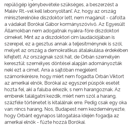
repülőgép igénybevétele szükséges, a beszerzést a
Malév Rt.-vel kell lebonyolítani'. Az, hogy az ország
miniszterelnöke díszdoktor lett, nem magánút - cáfolta
a vádakat Borókai Gábor kormányszóvivő. Az Egyesült
Államokban nem adogatnak nyakra-főre díszdoktori
címeket. Mint az a díszdoktori cím laudációjában is
szerepel, ez a gesztus annak a teljesítménynek is szól,
melyet az ország a demokratikus átalakulása érdekében
kifejtett. Az országnak szól hát, de Orbán személyén
keresztül: személyes döntései alapján adományozták
neki ezt a címet. Arra a sajtóban megjelent
számonkérésre, hogy miért nem fogadta Orbán Viktort
az amerikai elnök, Borókai az egyszeri püspök esetét
hozta fel, aki a faluba érkezik, s nem harangoznak. Az
emberek találgatni kezdik, miért nem szól a harang,
százféle történetet is kitalálnak erre. Pedig csak egy oka
van: nincs harang. Nos, Budapest nem kezdeményezte,
hogy Orbánt egynapos látogatása idején fogadja az
amerikai elnök - fűzte hozzá Borókai.