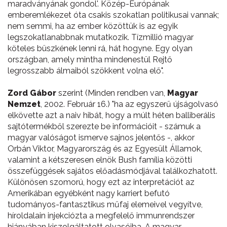
maradványának gondol'. Közép-Európának
emberemlékezet óta csakis szokatlan politikusai vannak;
nem semmi, ha az ember közöttük is az egyik
legszokatlanabbnak mutatkozik. Tízmillió magyar
köteles büszkének lenni rá, hát hogyne. Egy olyan
országban, amely mintha mindenestül Rejtő
legrosszabb álmaiból szökkent volna elő".
Zord Gábor
szerint (Minden rendben van,
Magyar
Nemzet
, 2002. Február 16.) "ha az egyszerű újságolvasó
elkövette azt a naiv hibát, hogy a múlt héten balliberális
sajtótermékből szerezte be információit - számuk a
magyar valóságot ismerve sajnos jelentős -, akkor
Orbán Viktor, Magyarország és az Egyesült Államok,
valamint a kétszeresen elnök Bush família közötti
összefüggések sajátos előadásmódjával találkozhatott.
Különösen szomorú, hogy ezt az interpretációt az
Amerikában egyébként nagy karriert befutó
tudományos-fantasztikus műfaj elemeivel vegyítve,
híroldalain injekciózta a megfelelő immunrendszer
hiányában kiszolgáltatott olvasóiba. A magyar