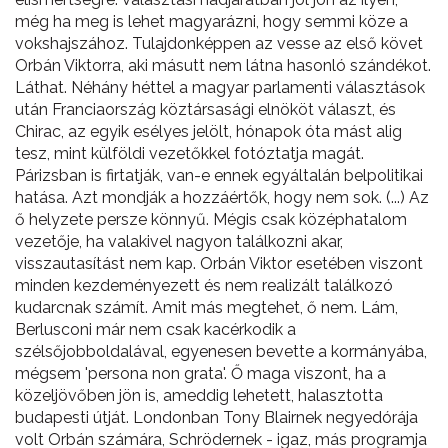
még ha meg is lehet magyarázni, hogy semmi köze a
vokshajszához. Tulajdonképpen az vesse az első követ
Orbán Viktorra, aki másutt nem látna hasonló szándékot.
Láthat. Néhány héttel a magyar parlamenti választások
után Franciaország köztársasági elnököt választ, és
Chirac, az egyik esélyes jelölt, hónapok óta mást alig
tesz, mint külföldi vezetőkkel fotóztatja magát.
Párizsban is firtatják, van-e ennek egyáltalán belpolitikai
hatása. Azt mondják a hozzáértők, hogy nem sok. (...) Az
ő helyzete persze könnyű. Mégis csak középhatalom
vezetője, ha valakivel nagyon találkozni akar,
visszautasítást nem kap. Orbán Viktor esetében viszont
minden kezdeményezett és nem realizált találkozó
kudarcnak számít. Amit más megtehet, ő nem. Lám,
Berlusconi már nem csak kacérkodik a
szélsőjobboldalával, egyenesen bevette a kormányába,
mégsem 'persona non grata'. Ő maga viszont, ha a
közeljövőben jön is, ameddig lehetett, halasztotta
budapesti útját. Londonban Tony Blairnek negyedórája
volt Orbán számára, Schrödernek - igaz, más programja