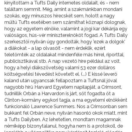
kinyitottam a Tufts Daily internetes oldalait, és - nem
találtam semmit. Még, amint a szakmánkban mondani
szokás, egy mínuszos hírecskét sem, holott a nagy
múltú Tufts esetében sem számíthat köznapi dolognak,
hogy az egyetem elnöke, valamint a jogi kar dékánja egy
valóságos, hús-vér miniszterelnököt fogad. A Tufts Daily
szerkesztői nyilván úgy gondolták, hogy 'ezek a dolgok'
a diákokat - a lap olvasóit - nem érdeklik, ezért
teletömték az oldalakat mindenféle más hírrel, riporttal,
publicisztikával stb. A nap vezető híre például az volt,
hogy a helyi diákszövetség valami 53 ezer dolláros
költségvetési tévedést követett el. (...) E kissé leverő
kaland után ugyancsak fellapoztam a Tuftsnál jóval
nagyobb hírű Harvard Egyetem napilapját, a Crimsont,
tudniillik Orbán a Harvardon is járt, sőt fogadta őt a
Clinton-kormány egykori tagja, a ma egyetemi elnökként
funkcionáló Lawrence Summers. Nos a Crimsonban sem
bukkant fel Orbán neve, nyilván hasonló okok miatt, mint
a Tufts Dailyben. Az lehetetlen, mondtam magamnak
némiképp bizonytalanul, hogyha nem is a protokoll, de