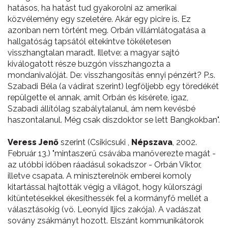
hatásos, ha hatást tud gyakorolni az amerikai
közvélemény egy szeletére. Akár egy picire is. Ez
azonban nem történt meg. Orbán villámlátogatása a
hallgatóság tapsától eltekintve tökéletesen
visszhangtalan maradt. Illetve: a magyar sajtó
kiválogatott része buzgón visszhangozta a
mondanivalóját. De: visszhangosítás ennyi pénzért? P.s.
Szabadi Béla (a vádirat szerint) legföljebb egy töredékét
repülgette el annak, amit Orbán és kísérete, igaz,
Szabadi állítólag szabálytalanul, ám nem kevésbé
haszontalanul. Még csak díszdoktor se lett Bangkokban".
Veress Jenő
szerint (Csikicsuki ,
Népszava
, 2002.
Február 13.) "mintaszerű csávába manőverezte magát -
az utóbbi időben ráadásul sokadszor - Orbán Viktor,
illetve csapata. A miniszterelnök emberei komoly
kitartással hajtották végig a világot, hogy külországi
kitüntetésekkel ékesíthessék fel a kormányfő mellét a
választásokig (vö. Leonyid Iljics zakója). A vadászat
sovány zsákmányt hozott. Elszánt kommunikátorok