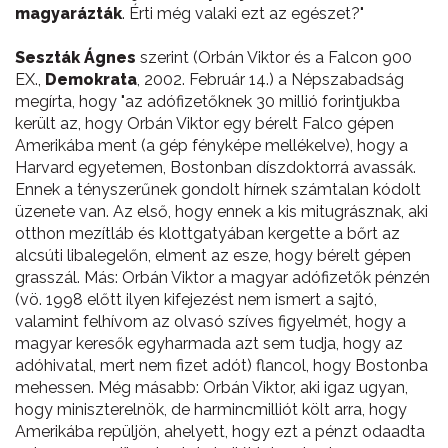
magyarázták
. Érti még valaki ezt az egészet?"
Seszták Ágnes
szerint (Orbán Viktor és a Falcon 900
EX.,
Demokrata
, 2002. Február 14.) a Népszabadság
megírta, hogy "az adófizetőknek 30 millió forintjukba
került az, hogy Orbán Viktor egy bérelt Falco gépen
Amerikába ment (a gép fényképe mellékelve), hogy a
Harvard egyetemen, Bostonban díszdoktorrá avassák.
Ennek a tényszerűnek gondolt hírnek számtalan kódolt
üzenete van. Az első, hogy ennek a kis mitugrásznak, aki
otthon mezítláb és klottgatyában kergette a bőrt az
alcsúti libalegelőn, elment az esze, hogy bérelt gépen
grasszál. Más: Orbán Viktor a magyar adófizetők pénzén
(vö. 1998 előtt ilyen kifejezést nem ismert a sajtó,
valamint felhívom az olvasó szíves figyelmét, hogy a
magyar keresők egyharmada azt sem tudja, hogy az
adóhivatal, mert nem fizet adót) flancol, hogy Bostonba
mehessen. Még másabb: Orbán Viktor, aki igaz ugyan,
hogy miniszterelnök, de harmincmilliót költ arra, hogy
Amerikába repüljön, ahelyett, hogy ezt a pénzt odaadta