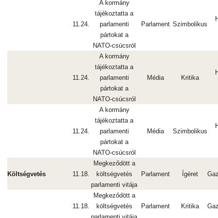
A kormány
tájékoztatta a
11.24.
parlamenti
Parlament
Szimbolikus
pártokat a
NATO-csúcsról
A kormány
tájékoztatta a
11.24.
parlamenti
Média
Kritika
pártokat a
NATO-csúcsról
A kormány
tájékoztatta a
11.24.
parlamenti
Média
Szimbolikus
pártokat a
NATO-csúcsról
Megkeződött a
Költségvetés
11.18.
költségvetés
Parlament
Ígéret
Gaz
parlamenti vitája
Megkeződött a
11.18.
költségvetés
Parlament
Kritika
Gaz
parlamenti vitája