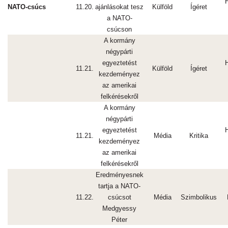
NATO-csúcs
11.20.
ajánlásokat tesz
Külföld
Ígéret
a NATO-
csúcson
A kormány
négypárti
egyeztetést
11.21.
Külföld
Ígéret
kezdeményez
az amerikai
felkérésekről
A kormány
négypárti
egyeztetést
11.21.
Média
Kritika
kezdeményez
az amerikai
felkérésekről
Eredményesnek
tartja a NATO-
11.22.
csúcsot
Média
Szimbolikus
Medgyessy
Péter