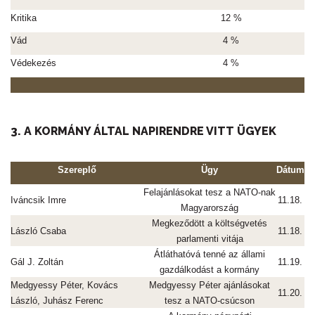
Kritika
12 %
Vád
4 %
Védekezés
4 %
3. A KORMÁNY ÁLTAL NAPIRENDRE VITT ÜGYEK
Szereplő
Ügy
Dátum
Felajánlásokat tesz a NATO-nak
Iváncsik Imre
11.18.
Magyarország
Megkeződött a költségvetés
László Csaba
11.18.
parlamenti vitája
Átláthatóvá tenné az állami
Gál J. Zoltán
11.19.
gazdálkodást a kormány
Medgyessy Péter, Kovács
Medgyessy Péter ajánlásokat
11.20.
László, Juhász Ferenc
tesz a NATO-csúcson