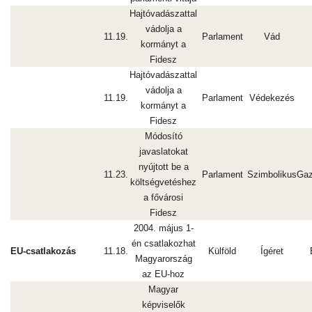
Hajtóvadászattal
vádolja a
11.19.
Parlament
Vád
kormányt a
Fidesz
Hajtóvadászattal
vádolja a
11.19.
Parlament
Védekezés
kormányt a
Fidesz
Módosító
javaslatokat
nyújtott be a
11.23.
Parlament
Szimbolikus
Gaz
költségvetéshez
a fővárosi
Fidesz
2004. május 1-
én csatlakozhat
EU-csatlakozás
11.18.
Külföld
Ígéret
Magyarország
az EU-hoz
Magyar
képviselők