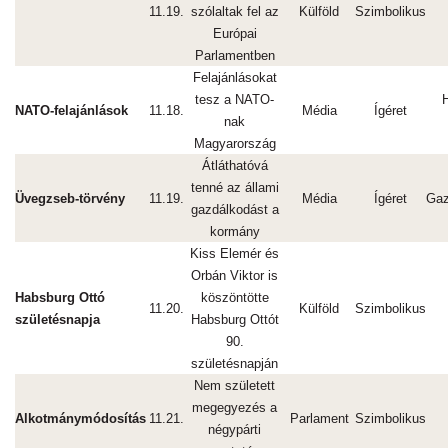
11.19.
szólaltak fel az
Külföld
Szimbolikus
Európai
Parlamentben
Felajánlásokat
tesz a NATO-
NATO-felajánlások
11.18.
Média
Ígéret
nak
Magyarország
Átláthatóvá
tenné az állami
Üvegzseb-törvény
11.19.
Média
Ígéret
Gaz
gazdálkodást a
kormány
Kiss Elemér és
Orbán Viktor is
Habsburg Ottó
köszöntötte
11.20.
Külföld
Szimbolikus
születésnapja
Habsburg Ottót
90.
születésnapján
Nem született
megegyezés a
Alkotmánymódosítás
11.21.
Parlament
Szimbolikus
négypárti