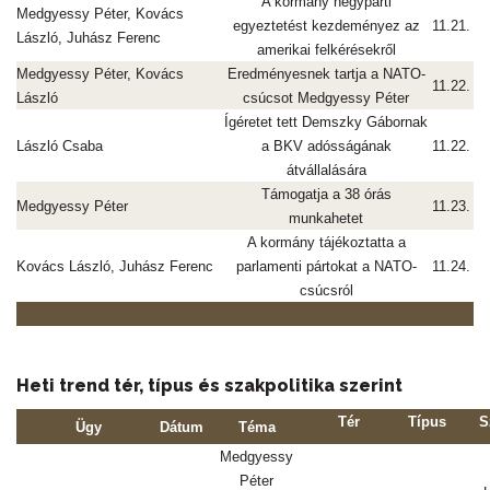
A kormány négypárti
Medgyessy Péter, Kovács
egyeztetést kezdeményez az
11.21.
László, Juhász Ferenc
amerikai felkérésekről
Medgyessy Péter, Kovács
Eredményesnek tartja a NATO-
11.22.
László
csúcsot Medgyessy Péter
Ígéretet tett Demszky Gábornak
László Csaba
a BKV adósságának
11.22.
átvállalására
Támogatja a 38 órás
Medgyessy Péter
11.23.
munkahetet
A kormány tájékoztatta a
Kovács László, Juhász Ferenc
parlamenti pártokat a NATO-
11.24.
csúcsról
Heti trend tér, típus és szakpolitika szerint
Tér
Típus
S
Ügy
Dátum
Téma
Medgyessy
Péter