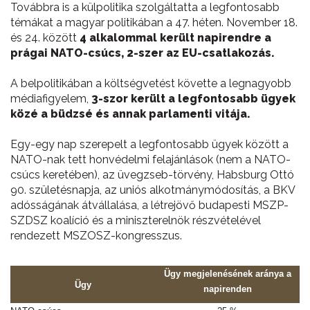
Továbbra is a külpolitika szolgáltatta a legfontosabb
témákat a magyar politikában a 47. héten. November 18.
és 24. között
4 alkalommal került napirendre a
prágai NATO-csúcs, 2-szer az EU-csatlakozás.
A belpolitikában a költségvetést követte a legnagyobb
médiafigyelem,
3-szor került a legfontosabb ügyek
közé a büdzsé és annak parlamenti vitája.
Egy-egy nap szerepelt a legfontosabb ügyek között a
NATO-nak tett honvédelmi felajánlások (nem a NATO-
csúcs keretében), az üvegzseb-törvény, Habsburg Ottó
90. születésnapja, az uniós alkotmánymódosítás, a BKV
adósságának átvállalása, a létrejövő budapesti MSZP-
SZDSZ koalíció és a miniszterelnök részvételével
rendezett MSZOSZ-kongresszus.
Ügy megjelenésének aránya a
Ügy
napirenden