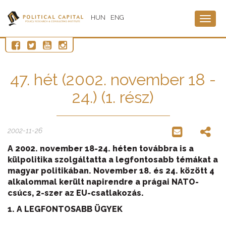
HUN
ENG
Togg
navig
47. hét (2002. november 18 -
24.) (1. rész)
2002-11-26
A 2002. november 18-24. héten továbbra is a
külpolitika szolgáltatta a legfontosabb témákat a
magyar politikában. November 18. és 24. között 4
alkalommal került napirendre a prágai NATO-
csúcs, 2-szer az EU-csatlakozás.
1. A LEGFONTOSABB ÜGYEK