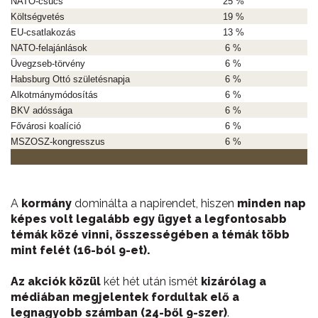
NATO-csúcs
25 %
Költségvetés
19 %
EU-csatlakozás
13 %
NATO-felajánlások
6 %
Üvegzseb-törvény
6 %
Habsburg Ottó születésnapja
6 %
Alkotmánymódosítás
6 %
BKV adóssága
6 %
Fővárosi koalíció
6 %
MSZOSZ-kongresszus
6 %
A
kormány
dominálta a napirendet, hiszen
minden nap
képes volt legalább egy ügyet a legfontosabb
témák közé vinni, összességében a témák több
mint felét (16-ból 9-et).
Az akciók közül
két hét után ismét
kizárólag a
médiában megjelentek fordultak elő a
legnagyobb számban (24-ből 9-szer)
.