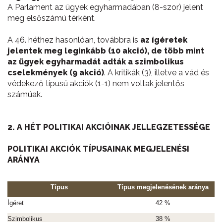
A Parlament az ügyek egyharmadában (8-szor) jelent
meg elsőszámú térként.
A 46. héthez hasonlóan, továbbra is
az ígéretek
jelentek meg leginkább (10 akció), de több mint
az ügyek egyharmadát adták a szimbolikus
cselekmények (9 akció)
. A kritikák (3), illetve a vád és
védekező típusú akciók (1-1) nem voltak jelentős
számúak.
2. A HÉT POLITIKAI AKCIÓINAK JELLEGZETESSÉGE
POLITIKAI AKCIÓK TÍPUSAINAK MEGJELENÉSI
ARÁNYA
Típus
Típus megjelenésének aránya
Ígéret
42 %
Szimbolikus
38 %