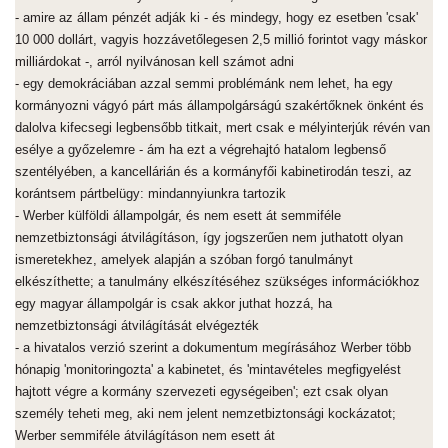
- amire az állam pénzét adják ki - és mindegy, hogy ez esetben 'csak'
10 000 dollárt, vagyis hozzávetőlegesen 2,5 millió forintot vagy máskor
milliárdokat -, arról nyilvánosan kell számot adni
- egy demokráciában azzal semmi problémánk nem lehet, ha egy
kormányozni vágyó párt más állampolgárságú szakértőknek önként és
dalolva kifecsegi legbensőbb titkait, mert csak e mélyinterjúk révén van
esélye a győzelemre - ám ha ezt a végrehajtó hatalom legbenső
szentélyében, a kancellárián és a kormányfői kabinetirodán teszi, az
korántsem pártbelügy: mindannyiunkra tartozik
- Werber külföldi állampolgár, és nem esett át semmiféle
nemzetbiztonsági átvilágításon, így jogszerűen nem juthatott olyan
ismeretekhez, amelyek alapján a szóban forgó tanulmányt
elkészíthette; a tanulmány elkészítéséhez szükséges információkhoz
egy magyar állampolgár is csak akkor juthat hozzá, ha
nemzetbiztonsági átvilágítását elvégezték
- a hivatalos verzió szerint a dokumentum megírásához Werber több
hónapig 'monitoringozta' a kabinetet, és 'mintavételes megfigyelést
hajtott végre a kormány szervezeti egységeiben'; ezt csak olyan
személy teheti meg, aki nem jelent nemzetbiztonsági kockázatot;
Werber semmiféle átvilágításon nem esett át