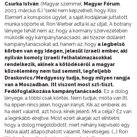
Csurka István
: (Magyar szemmel,
Magyar Fórum
,
2003. március 6.) "senki nem képzelheti, hogy Kiss
Elemért a korrupciós ügylet, a saját irodájának juttatott
munka söpörte el. Ron Werber adta ki az útját. A botrány
lényege tehát nem az, hogy a kormány szervezetében
működik egy kampánytanácsadó, aki tízezer dollárért
kampánytanácsokat ad, hanem az, hogy
a legbelső
körben van egy idegen, jelesül izraeli ember, aki
nyilván komoly izraeli felhatalmazásokkal
rendelkezik, akinek a kötődéséről a magyar
közvélemény nem tud semmit, legfeljebb
Draskovics/Medgyessy tudja, hogy milyen rangja
van a Moszadban. Itt viszont most szt-tiszt.
Fedőfoglalkozása kampánytanácsadó
. Ez a dolog
lényege, a többi csak körítés. Nem tudjuk, mióta van itt,
ha éppen nincs jelen, hogyan irányít. Kik az emberei, és
ha elért valamit, azt hová, kinek jelenti. Mi a célja? Ez van
a leginkább elrejtve. Most ezért akarják azt elhitetni,
hogy a dolog megoldódott, mert néhány képviselő egy
félóra alatt átlapozhatott valamit. Nevetséges. (...) Ron