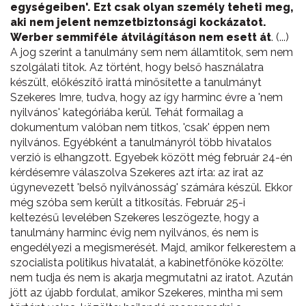
egységeiben'. Ezt csak olyan személy teheti meg,
aki nem jelent nemzetbiztonsági kockázatot.
Werber semmiféle átvilágításon nem esett át
. (...)
A jog szerint a tanulmány sem nem államtitok, sem nem
szolgálati titok. Az történt, hogy belső használatra
készült, előkészítő irattá minősítette a tanulmányt
Szekeres Imre, tudva, hogy az így harminc évre a 'nem
nyilvános' kategóriába kerül. Tehát formailag a
dokumentum valóban nem titkos, 'csak' éppen nem
nyilvános. Egyébként a tanulmányról több hivatalos
verzió is elhangzott. Egyebek között még február 24-én
kérdésemre válaszolva Szekeres azt írta: az irat az
úgynevezett 'belső nyilvánosság' számára készül. Ekkor
még szóba sem került a titkosítás. Február 25-i
keltezésű levelében Szekeres leszögezte, hogy a
tanulmány harminc évig nem nyilvános, és nem is
engedélyezi a megismerését. Majd, amikor felkerestem a
szocialista politikus hivatalát, a kabinetfőnöke közölte:
nem tudja és nem is akarja megmutatni az iratot. Azután
jött az újabb fordulat, amikor Szekeres, mintha mi sem