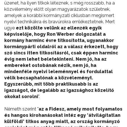
üzenet, ha ilyen titkok léteznek, s még rosszabb, ha a
közvélemény előtt olyan magyarázatok születnek,
amelyek a korábbi kormányzati ciklusban megismert
nyelvi technikákra és bravúrokra emlékeztetnek. Mert
ugye
ezt közölte velünk az ellenzék egyik
képviselője, hogy Ron Werber dolgozatát a
kormány harminc évre titkosította, ugyanakkor
kormánypárti oldalról az a válasz érkezett, hogy
szó sincs itten titkosításról, csak éppen harminc
évig nem lehet beletekinteni. Nem jó, ha az
embereket ostobának nézik, nem jó, ha
mindenféle nyelvi leleménnyel és fordulattal
vélik becsaphatónak a közvéleményt.
Egyszerűbb, mit több praktikusabb is az
igazságot, de legalább az igazsághoz közelítő
okokat sorolni
".
Németh szerint "
az a Fidesz, amely most folyamatos
és hangos kirohanásokat intéz egy 'átvilágítatlan
külföldi' titkos anyag miatt, az ország kormányzó