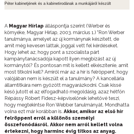
Péter kabinetjének és a kabinetirodának a munkájáról készült
A
Magyar Hírlap
álláspontja szerint (Werber és
környéke, Magyar Hírlap, 2003. március 1.) "Ron Werber
tanulmánya, amelyet az új kormánynak készített, de
amit még kevesen láttak, joggal vett fel kérdéseket.
Hogy lehet az, hogy pont a szocialista párt
kampánytanácsadója kapott ilyen megbízást az új
kormánytól? És pontosan mit is kellett elkészítenie, amit
most titkolni kell? Amiről már az a hír is felröppent, hogy
valójában nem is készült el a tanulmány? A kancellária
államtitkára nem győzött magyarázkodni. Csak kissé
késő jutott el az elfogadható megoldásig, azaz hétfőn
Répássy Róbert Fidesz-képviselőnek lehetővé teszi,
hogy megtekintse Ron Webber tanulmányát. Mondhatta
volna ezt már korábban is.
Akkor, amikor az első hír
felröppent erről a különös személyi
összefonódásról. Akkor nem arról kellett volna
értekezni, hogy harminc évig titkos az anyag.