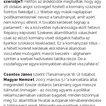
szerzője?
) Hétfőn az érdeklődők megtudták, hogy egy
26 oldalas angol szövegért fizetett a kormány százezer
forintos flekkdíjat (...). Werber egy másik napilapban
'politikamentesnek' nevezi a tanulmányát, amit azért
nem könnyű elhinni. A további kérdéseit tegnap a
parlament - és a közvetítés nyilvánossága előtt feltevő
Répássy képviselő Szekeres államtitkártól válaszként
csak az előző kormány viselt dolgairól hallatta az
ilyenkor szokásos kiselőadást. Ez a kormányzási stílus -
a feltett konkrét kérdések elől kitérve állandóan
visszafelé mutogatni, másról beszélni - alighanem
szintén a werberi hadviselési taktika része. De a
csodafegyver egyre könnyebben elsülhet visszafelé is".
Csontos János
szerint (Tanulmányok W. Úr tollából,
Magyar Nemzet
, 2003. március 5.) "a kancellária által
megrendelt tízezer dolláros tanulmány ügye messze
túlmutat önmagán - az összeg ugyanis a politikai
reklámszakmában valóban bagatell: minden bizonnyal
még Sz. államtitkár hivatali autójának klímaberendezése
is többe kerül ennél. Márpedig nevezettnek a klímára