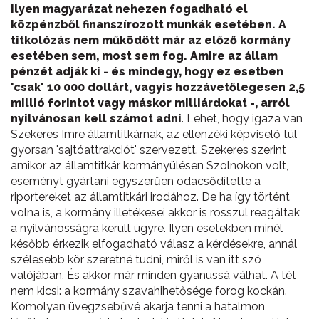
Ilyen magyarázat nehezen fogadható el
közpénzből finanszírozott munkák esetében. A
titkolózás nem működött már az előző kormány
esetében sem, most sem fog. Amire az állam
pénzét adják ki - és mindegy, hogy ez esetben
'csak' 10 000 dollárt, vagyis hozzávetőlegesen 2,5
millió forintot vagy máskor milliárdokat -, arról
nyilvánosan kell számot adni
. Lehet, hogy igaza van
Szekeres Imre államtitkárnak, az ellenzéki képviselő túl
gyorsan 'sajtóattrakciót' szervezett. Szekeres szerint
amikor az államtitkár kormányülésen Szolnokon volt,
eseményt gyártani egyszerűen odacsődítette a
riportereket az államtitkári irodához. De ha így történt
volna is, a kormány illetékesei akkor is rosszul reagáltak
a nyilvánosságra került ügyre. Ilyen esetekben minél
később érkezik elfogadható válasz a kérdésekre, annál
szélesebb kör szeretné tudni, miről is van itt szó
valójában. És akkor már minden gyanussá válhat. A tét
nem kicsi: a kormány szavahihetősége forog kockán.
Komolyan üvegzsebűvé akarja tenni a hatalmon