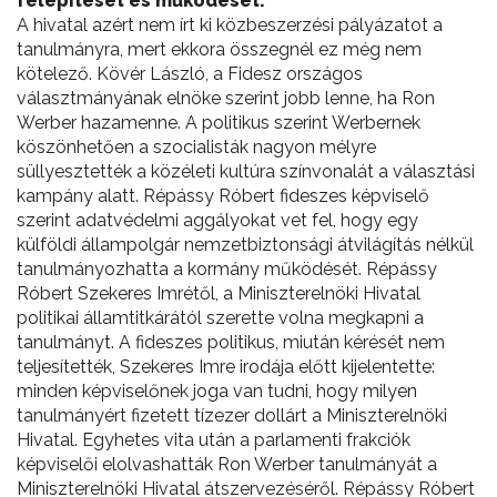
felépítését és működését.
A hivatal azért nem írt ki közbeszerzési pályázatot a
tanulmányra, mert ekkora összegnél ez még nem
kötelező. Kövér László, a Fidesz országos
választmányának elnöke szerint jobb lenne, ha Ron
Werber hazamenne. A politikus szerint Werbernek
köszönhetően a szocialisták nagyon mélyre
süllyesztették a közéleti kultúra színvonalát a választási
kampány alatt. Répássy Róbert fideszes képviselő
szerint adatvédelmi aggályokat vet fel, hogy egy
külföldi állampolgár nemzetbiztonsági átvilágítás nélkül
tanulmányozhatta a kormány működését. Répássy
Róbert Szekeres Imrétől, a Miniszterelnöki Hivatal
politikai államtitkárától szerette volna megkapni a
tanulmányt. A fideszes politikus, miután kérését nem
teljesítették, Szekeres Imre irodája előtt kijelentette:
minden képviselőnek joga van tudni, hogy milyen
tanulmányért fizetett tízezer dollárt a Miniszterelnöki
Hivatal. Egyhetes vita után a parlamenti frakciók
képviselői elolvashatták Ron Werber tanulmányát a
Miniszterelnöki Hivatal átszervezéséről. Répássy Róbert