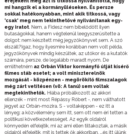
erejeként még azt is titkossá nyilvánította, hogy
mi hangzik el a kormányüléseken. És persze
sokkal hatékonyabban, mint akik titkossá, vagy
'csak' meg nem tekinthetővé nyilvánítanak egy-
egy iratot
. Nem, a Fidesz nem bíbelődött ilyen
butaságokkal, hanem végtelenül leegyszerűsítette a
dolgot: nem készített még jegyzőkönyvet sem. A szó
elszáll?Igaz, hogy ilyesmire korábban nem volt példa,
jegyzőkönyvek mindig készültek, az utókor és a kutatók
számára, persze, de legalább maradt nyom. De
említhetném
az Orbán Viktor kormányfő útját kísérő
filmes stáb esetet; a volt miniszterelnök
mozgását - közpénzen - megörökítő filmszalagok
még zárt vetítésen (vö: A tanú) sem voltak
megtekinthetők.
Hiába próbálkozott az akkori
ellenzék - mint most Répássy Róbert -, nem válthatott
jegyet az Orbán-mozira. S - voltaképpen - ez itt a
lényeg: a közvélemény sem itt, sem ott nem éri tetten a
politikusi következetességet. Az egyik oldalról
könnyedén elfelejtik, mi az ami ellen tiltakoztak, a másik
oldalról elfelejtik, mit is tettek ők akkoriban. ...és itt ülünk