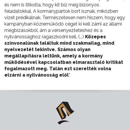
és nem is titkolta, hogy kit bíz meg bizonyos
feladatokkal. A kormánypártok bort isznak, miközben
vizet prédikálnak. Természetesen nem hiszem, hogy egy
kampányban közreműködő céget ki kell zárni az állami
megbízásokból, ám a versenyeztetéshez és a
nyilvánossághoz ragaszkodni kell. (...)
Közepes
színvonalúnak találtuk mind szakmailag, mind
nyelvezetét tekintve. Számos olyan
megállapításra leltünk, amely a kormány
működésével kapcsolatban elmarasztaló kritikát
fogalmazott meg. Talán ezt szerették volna
elzárni a nyilvánosság elől
".