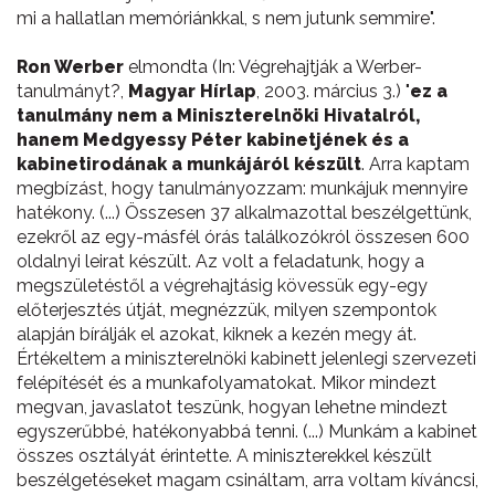
mi a hallatlan memóriánkkal, s nem jutunk semmire".
Ron Werber
elmondta (In: Végrehajtják a Werber-
tanulmányt?,
Magyar Hírlap
, 2003. március 3.) "
ez a
tanulmány nem a Miniszterelnöki Hivatalról,
hanem Medgyessy Péter kabinetjének és a
kabinetirodának a munkájáról készült
. Arra kaptam
megbízást, hogy tanulmányozzam: munkájuk mennyire
hatékony. (...) Összesen 37 alkalmazottal beszélgettünk,
ezekről az egy-másfél órás találkozókról összesen 600
oldalnyi leirat készült. Az volt a feladatunk, hogy a
megszületéstől a végrehajtásig kövessük egy-egy
előterjesztés útját, megnézzük, milyen szempontok
alapján bírálják el azokat, kiknek a kezén megy át.
Értékeltem a miniszterelnöki kabinett jelenlegi szervezeti
felépítését és a munkafolyamatokat. Mikor mindezt
megvan, javaslatot teszünk, hogyan lehetne mindezt
egyszerűbbé, hatékonyabbá tenni. (...) Munkám a kabinet
összes osztályát érintette. A miniszterekkel készült
beszélgetéseket magam csináltam, arra voltam kíváncsi,