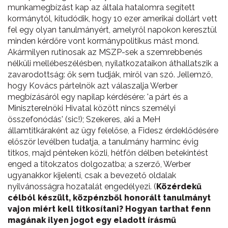
munkamegbízást kap az általa hatalomra segített
kormánytól, kitudódik, hogy 10 ezer amerikai dollárt vett
fel egy olyan tanulmányért, amelyről napokon keresztül
minden kérdőre vont kormánypolitikus mást mond.
Akármilyen rutinosak az MSZP-sek a szemrebbenés
nélküli mellébeszélésben, nyilatkozataikon áthallatszik a
zavarodottság: ők sem tudják, miről van szó. Jellemző,
hogy Kovács pártelnök azt válaszalja Werber
megbízásáról egy napilap kérdésére: 'a párt és a
Miniszterelnöki Hivatal között nincs személyi
összefonódás' (sic!); Szekeres, aki a MeH
államtitkáraként az ügy felelőse, a Fidesz érdeklődésére
először levélben tudatja, a tanulmány harminc évig
titkos, majd pénteken közli, hétfőn délben betekintést
enged a titokzatos dolgozatba; a szerző, Werber
ugyanakkor kijelenti, csak a bevezető oldalak
nyilvánosságra hozatalát engedélyezi. (
Közérdekű
célból készült, közpénzből honorált tanulmányt
vajon miért kell titkosítani? Hogyan tarthat fenn
magának ilyen jogot egy eladott írásmű