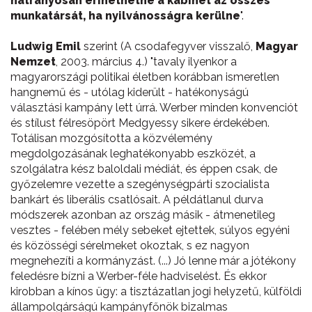
hátrányosan érinethetné a kabinet az összes
munkatársát, ha nyilvánosságra kerülne
".
Ludwig Emil
szerint (A csodafegyver visszalő,
Magyar
Nemzet
, 2003. március 4.) "tavaly ilyenkor a
magyarországi politikai életben korábban ismeretlen
hangnemű és - utólag kiderült - hatékonyságú
választási kampány lett úrrá. Werber minden konvenciót
és stílust félresöpört Medgyessy sikere érdekében.
Totálisan mozgósította a közvélemény
megdolgozásának leghatékonyabb eszközét, a
szolgálatra kész baloldali médiát, és éppen csak, de
győzelemre vezette a szegénységpárti szocialista
bankárt és liberális csatlósait. A példátlanul durva
módszerek azonban az ország másik - átmenetileg
vesztes - felében mély sebeket ejtettek, súlyos egyéni
és közösségi sérelmeket okoztak, s ez nagyon
megnehezíti a kormányzást. (...) Jó lenne már a jótékony
feledésre bízni a Werber-féle hadviselést. És ekkor
kirobban a kínos ügy: a tisztázatlan jogi helyzetű, külföldi
állampolgárságú kampányfőnök bizalmas