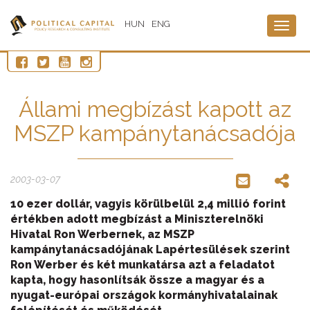
HUN
ENG
Togg
navig
Állami megbízást kapott az
MSZP kampánytanácsadója
2003-03-07
10 ezer dollár, vagyis körülbelül 2,4 millió forint
értékben adott megbízást a Miniszterelnöki
Hivatal Ron Werbernek, az MSZP
kampánytanácsadójának Lapértesülések szerint
Ron Werber és két munkatársa azt a feladatot
kapta, hogy hasonlítsák össze a magyar és a
nyugat-európai országok kormányhivatalainak