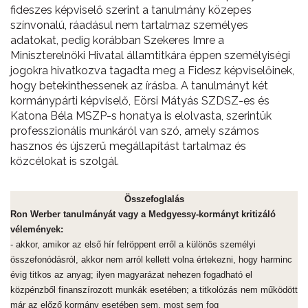
fideszes képviselő szerint a tanulmány közepes
színvonalú, ráadásul nem tartalmaz személyes
adatokat, pedig korábban Szekeres Imre a
Miniszterelnöki Hivatal államtitkára éppen személyiségi
jogokra hivatkozva tagadta meg a Fidesz képviselőinek,
hogy betekinthessenek az írásba. A tanulmányt két
kormánypárti képviselő, Eörsi Mátyás SZDSZ-es és
Katona Béla MSZP-s honatya is elolvasta, szerintük
professzionális munkáról van szó, amely számos
hasznos és újszerű megállapítást tartalmaz és
közcélokat is szolgál.
Összefoglalás
Ron Werber tanulmányát vagy a Medgyessy-kormányt kritizáló
vélemények:
- akkor, amikor az első hír felröppent erről a különös személyi
összefonódásról, akkor nem arról kellett volna értekezni, hogy harminc
évig titkos az anyag; ilyen magyarázat nehezen fogadható el
közpénzből finanszírozott munkák esetében; a titkolózás nem működött
már az előző kormány esetében sem, most sem fog