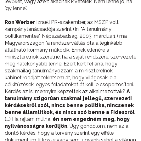
lévőket, vagy azért akadnak kivételek. Nem lenne jó, ha
így lenne".
Ron Werber
izraeli PR-szakember, az MSZP volt
kampánytanácsadója szerint (In: "A tanulmány
politikamentes", Népszabadság, 2003. március 1.) ma
Magyarországon "a rendszerváltás óta a leginkább
átlátható kormány működik. Ennek ellenére a
miniszterelnök szeretné, ha a saját rendszere, szervezete
még hatékonyabb lenne. Ezért kért fel arra, hogy
szakmailag tanulmányozzam a miniszterelnök
kabinetirodáját: tekintsem át, hogy világosak-e a
célkitűzések, egyes feladatokat át kell-e csoportosítani.
Kérdés az is: mennyire képzettek az alkalmazottak?
A
tanulmány szigorúan szakmai jellegű, szervezeti
kérdésekről szól, nincs benne politika, nincsenek
benne államtitkok, és nincs szó benne a Fideszről
.
(...) Ha rajtam múlna,
én nem engedném meg, hogy
nyilvánosságra kerüljön
. Úgy gondolom, nem az a
döntő kérdés, hogy a törvény szerint egy efféle
dokumentum titkos-e vagy sem, ugyanis sehol a világon