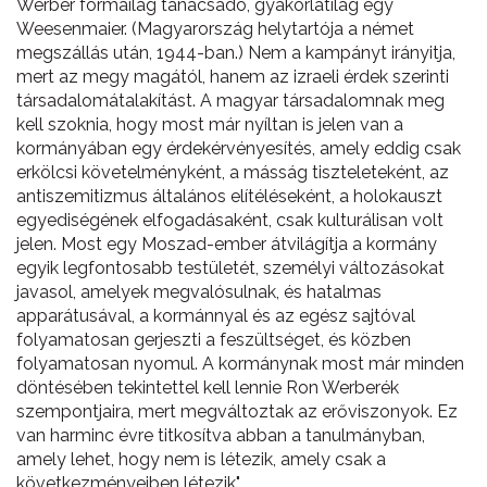
Werber formailag tanácsadó, gyakorlatilag egy
Weesenmaier. (Magyarország helytartója a német
megszállás után, 1944-ban.) Nem a kampányt irányitja,
mert az megy magától, hanem az izraeli érdek szerinti
társadalomátalakítást. A magyar társadalomnak meg
kell szoknia, hogy most már nyíltan is jelen van a
kormányában egy érdekérvényesítés, amely eddig csak
erkölcsi követelményként, a másság tiszteleteként, az
antiszemitizmus általános elítéléseként, a holokauszt
egyediségének elfogadásaként, csak kulturálisan volt
jelen. Most egy Moszad-ember átvilágítja a kormány
egyik legfontosabb testületét, személyi változásokat
javasol, amelyek megvalósulnak, és hatalmas
apparátusával, a kormánnyal és az egész sajtóval
folyamatosan gerjeszti a feszültséget, és közben
folyamatosan nyomul. A kormánynak most már minden
döntésében tekintettel kell lennie Ron Werberék
szempontjaira, mert megváltoztak az erőviszonyok. Ez
van harminc évre titkosítva abban a tanulmányban,
amely lehet, hogy nem is létezik, amely csak a
következményeiben létezik".