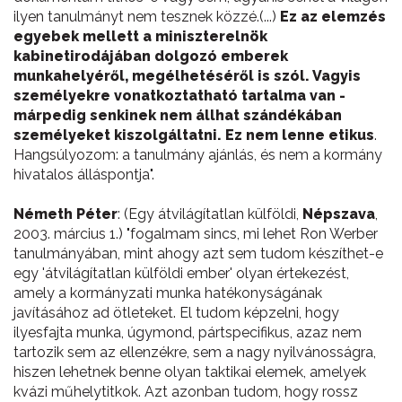
ilyen tanulmányt nem tesznek közzé.(...)
Ez az elemzés
egyebek mellett a miniszterelnök
kabinetirodájában dolgozó emberek
munkahelyéről, megélhetéséről is szól. Vagyis
személyekre vonatkoztatható tartalma van -
márpedig senkinek nem állhat szándékában
személyeket kiszolgáltatni. Ez nem lenne etikus
.
Hangsúlyozom: a tanulmány ajánlás, és nem a kormány
hivatalos álláspontja".
Németh Péter
: (Egy átvilágítatlan külföldi,
Népszava
,
2003. március 1.) "fogalmam sincs, mi lehet Ron Werber
tanulmányában, mint ahogy azt sem tudom készíthet-e
egy 'átvilágítatlan külföldi ember' olyan értekezést,
amely a kormányzati munka hatékonyságának
javításához ad ötleteket. El tudom képzelni, hogy
ilyesfajta munka, úgymond, pártspecifikus, azaz nem
tartozik sem az ellenzékre, sem a nagy nyilvánosságra,
hiszen lehetnek benne olyan taktikai elemek, amelyek
kvázi műhelytitkok. Azt azonban tudom, hogy rossz