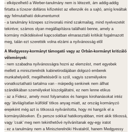
- elképzelhető a Werber-tanulmány nem is létezett, ám addig-addig
firtatta a tízezer dolláros kifizetést az ellenzék és a sajtó, amíg kreáltak
egy felmutatható dokumentumot
- a tanulmány közepes színvonalú mind szakmailag, mind nyelvezetét
tekintve; számos olyan megállapításra található benne, amely a
kormány működésével kapcsolatban elmarasztaló kritikát fogalmazott
meg, talán ezt szerették volna elzárni a nyilvánosság elől
A Medgyessy-kormányt támogató vagy az Orbán-kormányt kritizáló
vélemények:
- nem szabadna nyilvánosságra hozni az elemzést, mert egyebek
mellett a miniszterelnök kabinetirodájában dolgozó emberek
munkahelyéről, megélhetéséről is szól, vagyis személyekre
vonatkoztatható tartalma van - márpedig senkinek nem állhat
szándékában személyeket kiszolgáltatni, ez nem lenne etikus
- az a Fidesz, amely most folyamatos és hangos kirohanásokat intéz
egy 'átvilágítatlan külföldi' titkos anyag miatt, az ország kormányzó
erejeként még azt is titkossá nyilvánította, hogy mi hangzik el a
kormányüléseken. És persze sokkal hatékonyabban, mint akik titkossá,
vagy 'csak' meg nem tekinthetővé nyilvánítanak egy-egy iratot
- ez a tanulmány nem a Miniszterelnöki Hivatalról, hanem Medgyessy