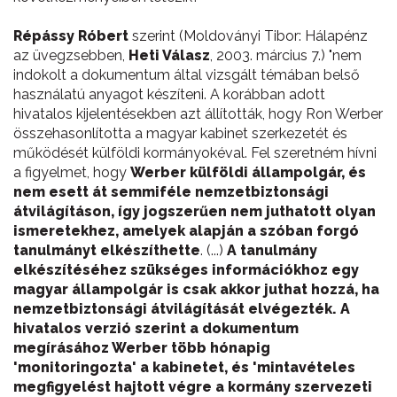
Répássy Róbert
szerint (Moldoványi Tibor: Hálapénz
az üvegzsebben,
Heti Válasz
, 2003. március 7.) "nem
indokolt a dokumentum által vizsgált témában belső
használatú anyagot készíteni. A korábban adott
hivatalos kijelentésekben azt állították, hogy Ron Werber
összehasonlította a magyar kabinet szerkezetét és
működését külföldi kormányokéval. Fel szeretném hívni
a figyelmet, hogy
Werber külföldi állampolgár, és
nem esett át semmiféle nemzetbiztonsági
átvilágításon, így jogszerűen nem juthatott olyan
ismeretekhez, amelyek alapján a szóban forgó
tanulmányt elkészíthette
. (...)
A tanulmány
elkészítéséhez szükséges információkhoz egy
magyar állampolgár is csak akkor juthat hozzá, ha
nemzetbiztonsági átvilágítását elvégezték.
A
hivatalos verzió szerint a dokumentum
megírásához Werber több hónapig
'monitoringozta' a kabinetet, és 'mintavételes
megfigyelést hajtott végre a kormány szervezeti