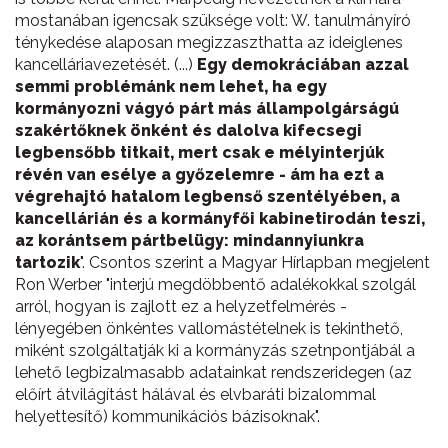
mostanában igencsak szüksége volt: W. tanulmányíró
ténykedése alaposan megizzaszthatta az ideiglenes
kancelláriavezetését. (...)
Egy demokráciában azzal
semmi problémánk nem lehet, ha egy
kormányozni vágyó párt más állampolgárságú
szakértőknek önként és dalolva kifecsegi
legbensőbb titkait, mert csak e mélyinterjúk
révén van esélye a győzelemre - ám ha ezt a
végrehajtó hatalom legbenső szentélyében, a
kancellárián és a kormányfői kabinetirodán teszi,
az korántsem pártbelügy: mindannyiunkra
tartozik
". Csontos szerint a Magyar Hírlapban megjelent
Ron Werber "interjú megdöbbentő adalékokkal szolgál
arról, hogyan is zajlott ez a helyzetfelmérés -
lényegében önkéntes vallomástételnek is tekinthető,
miként szolgáltatják ki a kormányzás szetnpontjábál a
lehető legbizalmasabb adatainkat rendszeridegen (az
előírt átvilágítást hálával és elvbaráti bizalommal
helyettesítő) kommunikációs bázisoknak".