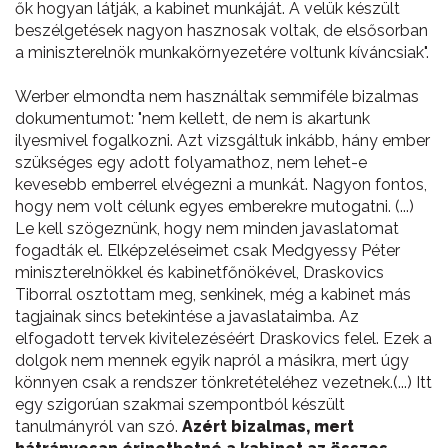
ők hogyan látják, a kabinet munkáját. A velük készült
beszélgetések nagyon hasznosak voltak, de elsősorban
a miniszterelnök munkakörnyezetére voltunk kíváncsiak".
Werber elmondta nem használtak semmiféle bizalmas
dokumentumot: "nem kellett, de nem is akartunk
ilyesmivel fogalkozni. Azt vizsgáltuk inkább, hány ember
szükséges egy adott folyamathoz, nem lehet-e
kevesebb emberrel elvégezni a munkát. Nagyon fontos,
hogy nem volt célunk egyes emberekre mutogatni. (...)
Le kell szögeznünk, hogy nem minden javaslatomat
fogadták el. Elképzeléseimet csak Medgyessy Péter
miniszterelnökkel és kabinetfőnökével, Draskovics
Tiborral osztottam meg, senkinek, még a kabinet más
tagjainak sincs betekintése a javaslataimba. Az
elfogadott tervek kivitelezéséért Draskovics felel. Ezek a
dolgok nem mennek egyik napról a másikra, mert úgy
könnyen csak a rendszer tönkretételéhez vezetnek.(...) Itt
egy szigorúan szakmai szempontból készült
tanulmányról van szó.
Azért bizalmas, mert