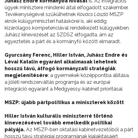
Juhász Endre kormányba hívását
is. Az integrációs
ügyek minisztere mindenki által elfogadott szakember.
Tevékenységével szűkülhetnek
Kovács László
MSZP
elnök külügyminiszteri hatáskörei is, aki eddig
kizárólagos kompetenciával rendelkezett külügyekben.
Juhász kinevezését az SZDSZ elfogadta, ám az
egyeztetés a párt és a kormányfő között elmaradt.
Gyurcsány Ferenc, Hiller István, Juhász Endre és
Lévai Katalin egyaránt alkalmasak lehetnek
hosszú távú, átfogó kormányzati stratégiák
megjelenítésére
: a gyermekek középpontba állítása,
a jóléti rendszerváltás programja és az európai
integráció egyaránt a Medgyessy-kabinet prioritásai.
MSZP: újabb pártpolitikus a miniszterek között
Hiller István kulturális miniszterré történő
kinevezésével tovább emelkedik politikai
pályája.
Az MSZP-ben oktatási kabinetvezetőből a párt
hosszú távú stratégiai programjának kialakításáért