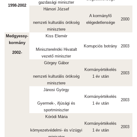
gazdasági miniszter
1998-2002
Hámori József
A kormányfő
2000
nemzeti kulturális örökség
elégedetlensége
minisztere
Medgyessy-
Kiss Elemér
kormány
Korrupciós botrány
2003
Miniszterelnöki Hivatalt
2002-
vezető miniszter
Görgey Gábor
Kormányértékelés
2003
nemzeti kulturális örökség
1 év után
minisztere
Jánosi György
Kormányértékelés
2003
Gyermek-, ifjúsági és
1 év után
sportminiszter
Kóródi Mária
Kormányértékelés
2003
környezetvédelmi- és vízügyi
1 év után
miniszter