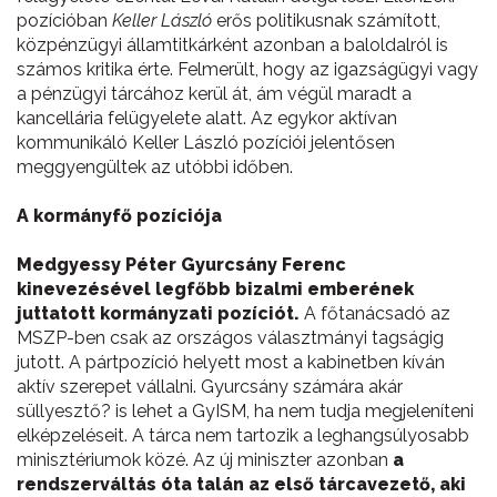
pozícióban
Keller László
erős politikusnak számított,
közpénzügyi államtitkárként azonban a baloldalról is
számos kritika érte. Felmerült, hogy az igazságügyi vagy
a pénzügyi tárcához kerül át, ám végül maradt a
kancellária felügyelete alatt. Az egykor aktívan
kommunikáló Keller László pozíciói jelentősen
meggyengültek az utóbbi időben.
A kormányfő pozíciója
Medgyessy Péter Gyurcsány Ferenc
kinevezésével legfőbb bizalmi emberének
juttatott kormányzati pozíciót.
A főtanácsadó az
MSZP-ben csak az országos választmányi tagságig
jutott. A pártpozíció helyett most a kabinetben kíván
aktív szerepet vállalni. Gyurcsány számára akár
süllyesztő? is lehet a GyISM, ha nem tudja megjeleníteni
elképzeléseit. A tárca nem tartozik a leghangsúlyosabb
minisztériumok közé. Az új miniszter azonban
a
rendszerváltás óta talán az első tárcavezető, aki