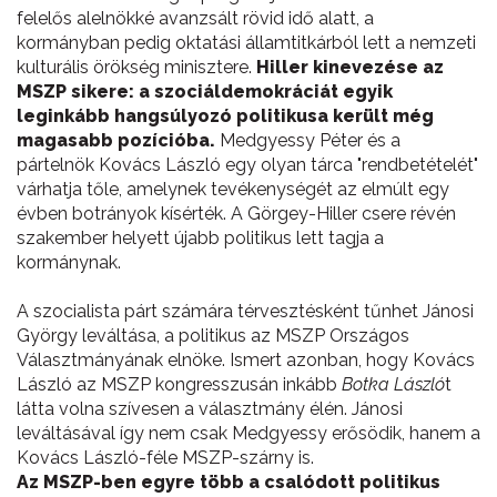
felelős alelnökké avanzsált rövid idő alatt, a
kormányban pedig oktatási államtitkárból lett a nemzeti
kulturális örökség minisztere.
Hiller kinevezése az
MSZP sikere: a szociáldemokráciát egyik
leginkább hangsúlyozó politikusa került még
magasabb pozícióba.
Medgyessy Péter és a
pártelnök Kovács László egy olyan tárca "rendbetételét"
várhatja tőle, amelynek tevékenységét az elmúlt egy
évben botrányok kísérték. A Görgey-Hiller csere révén
szakember helyett újabb politikus lett tagja a
kormánynak.
A szocialista párt számára térvesztésként tűnhet Jánosi
György leváltása, a politikus az MSZP Országos
Választmányának elnöke. Ismert azonban, hogy Kovács
László az MSZP kongresszusán inkább
Botka László
t
látta volna szívesen a választmány élén. Jánosi
leváltásával így nem csak Medgyessy erősödik, hanem a
Kovács László-féle MSZP-szárny is.
Az MSZP-ben egyre több a csalódott politikus