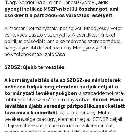
(Nagy Sándor, Baja Ferenc, Jánosi György)
, akik
gyengíthetik az MSZP-n belüli összhangot, ami
csökkenti a párt 2006-os választási esélyeit.
A mostani kormányátalakítás felveti Medgyessy Péter
és Kovács László viszonyát is. A cserékkel mindkét
politikus erősödött, ám a kormányzás szempontjából
hangsúlyosabb következmény Medgyessy Péter
helyzetének stabilizálódása.
SZDSZ: újabb térvesztés
A kormányalakítás óta az SZDSZ-es miniszterek
nehezen tudják megjeleníteni pártjuk céljait a
kormányzati tevékenységben
, a szabaddemokraták
többnyire "elvesznek" a kormányzásban.
Kóródi Mária
leváltása újabb vereség: pártpolitikusnak kellett
távoznia a kabinetből.
Az utód Persányi Miklós
tevékenysége csak úgy jelenhet meg az SZDSZ céljait
kifejező elemként, ha nem csupán szakemberként,