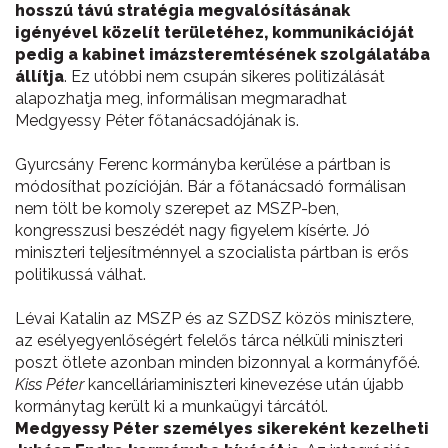
hosszú távú stratégia megvalósításának
igényével közelít területéhez, kommunikációját
pedig a kabinet imázsteremtésének szolgálatába
állítja
. Ez utóbbi nem csupán sikeres politizálását
alapozhatja meg, informálisan megmaradhat
Medgyessy Péter főtanácsadójának is.
Gyurcsány Ferenc kormányba kerülése a pártban is
módosíthat pozícióján. Bár a főtanácsadó formálisan
nem tölt be komoly szerepet az MSZP-ben,
kongresszusi beszédét nagy figyelem kísérte. Jó
miniszteri teljesítménnyel a szocialista pártban is erős
politikussá válhat.
Lévai Katalin az MSZP és az SZDSZ közös minisztere,
az esélyegyenlőségért felelős tárca nélküli miniszteri
poszt ötlete azonban minden bizonnyal a kormányfőé.
Kiss Péter
kancelláriaminiszteri kinevezése után újabb
kormánytag került ki a munkaügyi tárcától.
Medgyessy Péter személyes sikereként kezelheti