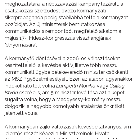
meghozatalára: a népszavazási kampány lezárult, a
csatlakozási szerződést övező kormányzati
sikerpropaganda pedig stabilabbá tette a kormányzat
pozícióját. Az új miniszterek bemutatkozása
kommunikációs szempontból megfelelő alkalom a
május 17-i Fidesz-kongresszus visszhangjának
"elnyomására".
A kormányfő döntésével a 2006-os választásokat
készítette elő: a kevésbé aktív, illetve több rosszul
kommunikált ügybe belekeveredő miniszter csökkenti
az MSZP győzelmi esélyeit. Ezen az alapon ugyanakkor
indokolható lett volna
Lamperth Mónika
vagy
Csillag
István
cseréje is, ám 5 miniszter leváltása azt a képet
sugallta volna, hogy a Medgyessy-kormány rosszul
dolgozik, a nagyobb komolyabb átalakítás önkritikát
jelentett volna.
A kormányban zajló változások kevésbé látványos, ám
jelentős részét képezi a Miniszterelnöki Hivatal