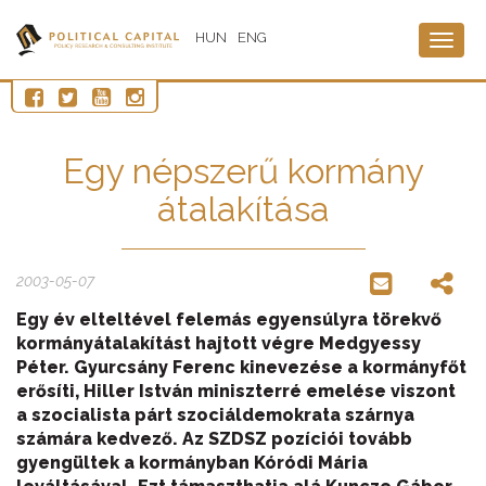
HUN
ENG
Togg
navig
Egy népszerű kormány
átalakítása
2003-05-07
Egy év elteltével felemás egyensúlyra törekvő
kormányátalakítást hajtott végre Medgyessy
Péter. Gyurcsány Ferenc kinevezése a kormányfőt
erősíti, Hiller István miniszterré emelése viszont
a szocialista párt szociáldemokrata szárnya
számára kedvező. Az SZDSZ pozíciói tovább
gyengültek a kormányban Kóródi Mária