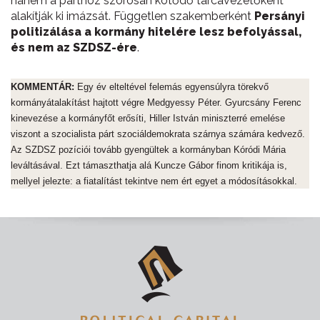
hanem a párthoz szorosan kötődő tárcavezetőként
alakítják ki imázsát. Független szakemberként
Persányi
politizálása a kormány hitelére lesz befolyással,
és nem az SZDSZ-ére
.
KOMMENTÁR:
Egy év elteltével felemás egyensúlyra törekvő
kormányátalakítást hajtott végre Medgyessy Péter. Gyurcsány Ferenc
kinevezése a kormányfőt erősíti, Hiller István miniszterré emelése
viszont a szocialista párt szociáldemokrata szárnya számára kedvező.
Az SZDSZ pozíciói tovább gyengültek a kormányban Kóródi Mária
leváltásával. Ezt támaszthatja alá Kuncze Gábor finom kritikája is,
mellyel jelezte: a fiatalítást tekintve nem ért egyet a módosításokkal.