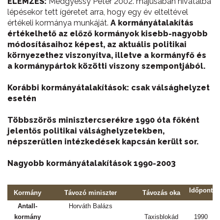
ELEMZÉS:
Medgyessy Péter 2002. májusában hivatalba
lépésekor tett ígéretet arra, hogy egy év elteltével
értékeli kormánya munkáját.
A kormányátalakítás
értékelhető az előző kormányok kisebb-nagyobb
módosításaihoz képest, az aktuális politikai
környezethez viszonyítva, illetve a kormányfő és
a kormánypártok közötti viszony szempontjából.
Korábbi kormányátalakítások: csak válsághelyzet
esetén
Többszörös minisztercserékre 1990 óta főként
jelentős politikai válsághelyzetekben,
népszerűtlen intézkedések kapcsán került sor.
Nagyobb kormányátalakítások 1990-2003
Időpont
Kormány
Távozó miniszter
Távozás oka
Antall-
Horváth Balázs
kormány
Taxisblokád
1990