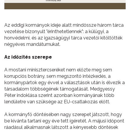
Az eddigi kormányok ideje alatt mindössze három tárca
vezetése bizonyult "érinthetetlennek": a külügyi, a
honvédelmi, és az igazságügyi tárca vezetői kitöltötték
négyéves mandátumukat.
Az időzítés szerepe
A mostani minisztercseréket nem előzte meg sem
korrupciós botrány, sem megszorító intézkedés, a
kormánypártok egy évvel a választások után is élvezik a
társadalom többségének támogatását. Medgyessy
Péter indoklása szerint azonban kormányának több
lendületre van szüksége az EU-csatlakozás előtt.
A kormányfő döntésében nagy szerepet játszott, hogy
be kívánta tartani egy éve tett ígéretét. A májusi időpont
ráadásul alkalmasnak látszott a kényesebb döntések