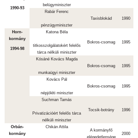
belügyminiszter
1990-93
Rabár Ferenc
Taxisblokád
1990
pénzügyminiszter
Horn-
Katona Béla
kormány
Bokros-csomag
1995
titkosszolgálatokért felelős
1994-98
tárca nélküli miniszter
Kósáné Kovács Magda
Bokros-csomag
1995
munkaügyi miniszter
Kovács Pál
Bokros-csomag
1995
népjóléti miniszter
Suchman Tamás
Tocsik-botrány
1996
Privatizációért felelős tárca
nélküli miniszter
Orbán-
Chikán Attila
A kormányfő
kormány
2000
elégedetlensége