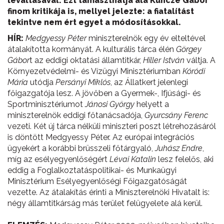
leváltásával. Ezt támaszthatja alá Kuncze Gábor
finom kritikája is, mellyel jelezte: a fiatalítást
tekintve nem ért egyet a módosításokkal.
HÍR:
Medgyessy Péter
miniszterelnök egy év elteltével
átalakította kormányát. A kulturális tárca élén
Görgey
Gábor
t az eddigi oktatási államtitkár,
Hiller István
váltja. A
Környezetvédelmi- és Vízügyi Minisztériumban
Kóródi
Mária
utódja
Persányi Miklós
, az Állatkert jelenlegi
főigazgatója lesz. A jövőben a Gyermek-, Ifjúsági- és
Sportminisztériumot
Jánosi György
helyett a
miniszterelnök eddigi főtanácsadója,
Gyurcsány Ferenc
vezeti. Két új tárca nélküli miniszteri poszt létrehozásáról
is döntött Medgyessy Péter. Az európai integrációs
ügyekért a korábbi brüsszeli főtárgyaló,
Juhász Endre
,
míg az esélyegyenlőségért
Lévai Katalin
lesz felelős, aki
eddig a Foglalkoztatáspolitikai- és Munkaügyi
Minisztérium Esélyegyenlőségi Főigazgatóságát
vezette. Az átalakítás érinti a Miniszterelnöki Hivatalt is:
négy államtitkárság más terület felügyelete alá kerül.