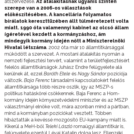
átszervezése.
Az átalakításnak ugyanis szintén
szerepe van a 2006-os választások
előkészítésében. A kancellária folyamatos
bírálatok kereszttüzében állt túlméretezett volta
miatt. 1990 óta valamennyi kabinet az olcsó állam
ígéretével kezdett a kormányzáshoz, ám
mindegyik kormány idején nőtt a Miniszterelnöki
Hivatal létszáma
. 2002 óta már 10 államtitkársággal
működött a szervezet. A mostani átalakítás nyomán a
nemzeti fejlesztési tervért, valamint a területfejlesztésért
felelős államtitkárságok Juhász Endre felügyelete alá
kerülnek át, ezzel
Baráth Etele
és
Nagy Sándor
pozíciója
változik.
Baja Ferenc
társadalmi kapcsolatokért felelős
államtitkársága több részre oszlik, így az MSZP-s
politikus hatáskörei csökkennek. Baja Ferenc a Horn-
kormány idején környezetvédelmi miniszter és az MSZP
választmányi elnöke volt, mára azonban mind a pártban,
mind a kormányban pozíciókat vesztett. Többen
hibáztatták a kevéssé mozgósító EU-kampány miatt is.
Kikerül a MeH-ből
Teleki László
romaügyi államtitkár is,
felügyelete ezentúl Lévai Katalin dolga lesz. Ellenzéki