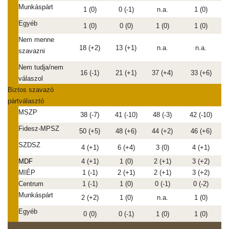
Munkáspárt
1 (0)
0 (-1)
n.a.
1 (0)
Egyéb
1 (0)
0 (0)
1 (0)
1 (0)
Nem menne
18 (+2)
13 (+1)
n.a.
n.a.
szavazni
Nem tudja/nem
16 (-1)
21 (+1)
37 (+4)
33 (+6)
válaszol
Biztos szavazó
pártválasztó
MSZP
38 (-7)
41 (-10)
48 (-3)
42 (-10)
Fidesz-MPSZ
50 (+5)
48 (+6)
44 (+2)
46 (+6)
SZDSZ
4 (+1)
6 (+4)
3 (0)
4 (+1)
MDF
4 (+1)
1 (0)
2 (+1)
3 (+2)
MIÉP
1 (-1)
2 (+1)
2 (+1)
3 (+2)
Centrum
1 (-1)
1 (0)
0 (-1)
0 (-2)
Munkáspárt
2 (+2)
1 (0)
n.a.
1 (0)
Egyéb
0 (0)
0 (-1)
1 (0)
1 (0)