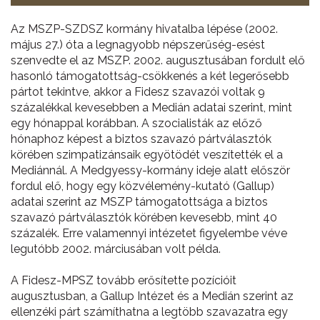
Az MSZP-SZDSZ kormány hivatalba lépése (2002.
május 27.) óta a legnagyobb népszerűség-esést
szenvedte el az MSZP. 2002. augusztusában fordult elő
hasonló támogatottság-csökkenés a két legerősebb
pártot tekintve, akkor a Fidesz szavazói voltak 9
százalékkal kevesebben a Medián adatai szerint, mint
egy hónappal korábban. A szocialisták az előző
hónaphoz képest a biztos szavazó pártválasztók
körében szimpatizánsaik egyötödét veszítették el a
Mediánnál. A Medgyessy-kormány ideje alatt először
fordul elő, hogy egy közvélemény-kutató (Gallup)
adatai szerint az MSZP támogatottsága a biztos
szavazó pártválasztók körében kevesebb, mint 40
százalék. Erre valamennyi intézetet figyelembe véve
legutóbb 2002. márciusában volt példa.
A Fidesz-MPSZ tovább erősítette pozícióit
augusztusban, a Gallup Intézet és a Medián szerint az
ellenzéki párt számíthatna a legtöbb szavazatra egy