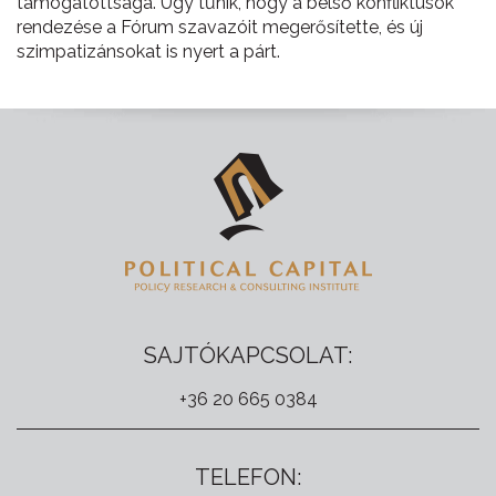
támogatottsága. Úgy tűnik, hogy a belső konfliktusok
rendezése a Fórum szavazóit megerősítette, és új
szimpatizánsokat is nyert a párt.
SAJTÓKAPCSOLAT:
+36 20 665 0384
TELEFON: