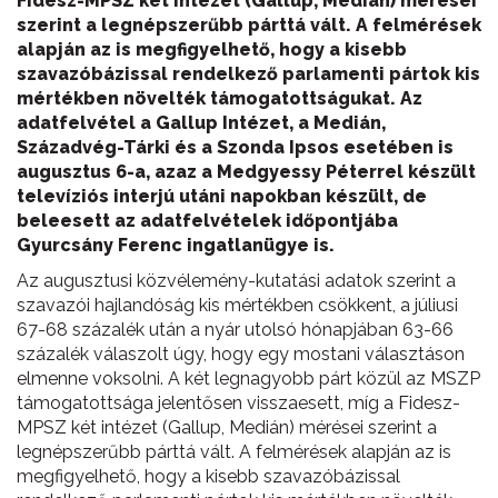
Fidesz-MPSZ két intézet (Gallup, Medián) mérései
szerint a legnépszerűbb párttá vált. A felmérések
alapján az is megfigyelhető, hogy a kisebb
szavazóbázissal rendelkező parlamenti pártok kis
mértékben növelték támogatottságukat. Az
adatfelvétel a Gallup Intézet, a Medián,
Századvég-Tárki és a Szonda Ipsos esetében is
augusztus 6-a, azaz a Medgyessy Péterrel készült
televíziós interjú utáni napokban készült, de
beleesett az adatfelvételek időpontjába
Gyurcsány Ferenc ingatlanügye is.
Az augusztusi közvélemény-kutatási adatok szerint a
szavazói hajlandóság kis mértékben csökkent, a júliusi
67-68 százalék után a nyár utolsó hónapjában 63-66
százalék válaszolt úgy, hogy egy mostani választáson
elmenne voksolni. A két legnagyobb párt közül az MSZP
támogatottsága jelentősen visszaesett, míg a Fidesz-
MPSZ két intézet (Gallup, Medián) mérései szerint a
legnépszerűbb párttá vált. A felmérések alapján az is
megfigyelhető, hogy a kisebb szavazóbázissal