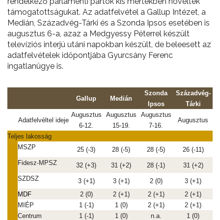
rendelkező parlamenti pártok kis mértékben növelték
támogatottságukat. Az adatfelvétel a Gallup Intézet, a
Medián, Századvég-Tárki és a Szonda Ipsos esetében is
augusztus 6-a, azaz a Medgyessy Péterrel készült
televíziós interjú utáni napokban készült, de beleesett az
adatfelvételek időpontjába Gyurcsány Ferenc
ingatlanügye is.
Szonda
Századvég-
Gallup
Medián
Ipsos
Tárki
Augusztus
Augusztus
Augusztus
Adatfelvéltel ideje
Augusztus
6-12.
15-19.
7-16.
Teljes lakosság
MSZP
25 (-3)
28 (-5)
28 (-5)
26 (-11)
Fidesz-MPSZ
32 (+3)
31 (+2)
28 (-1)
31 (+2)
SZDSZ
3 (+1)
3 (+1)
2 (0)
3 (+1)
MDF
2 (0)
2 (+1)
2 (+1)
2 (+1)
MIÉP
1 (-1)
1 (0)
2 (+1)
2 (+1)
Centrum
1 (-1)
1 (0)
n.a.
1 (0)