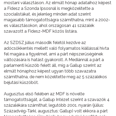
mostani választáson. Az elmúlt hónap adataihoz képest
a Fidesz a Szonda Ipsosnál is megközelítette a
szocialistákat, és jelenleg minden adat szerint
magasabb támogatottságra számíthatna, mint a 2002-
es választásokon, ahol országosan 41 százalék
szavazott a Fidesz-MDF közös listára.
Az SZDSZ július második felétől kezdve az
adócsökkentés mellett való folyamatos kiállással hívta
fel magára a figyelmet, ami a párt népszerűségének
változására is hatást gyakorolt. A Mediánnál a párt a
parlamenti küszöb felett áll, míg a Gallup szerint az
elmúlt hónaphoz képest ugyan több szavazatra
számíthatna, de nem közelítette meg az 5 százalékos
bejutási küszöböt.
Augusztus első felében az MDF is növelte
támogatottságát, a Gallup Intézet szerint a szavazók 4
százalékára számíthat, legutóbb 2001. nyarán (július:
Századvég-Tárki, augusztus: Gallup) volt ekkora a párt