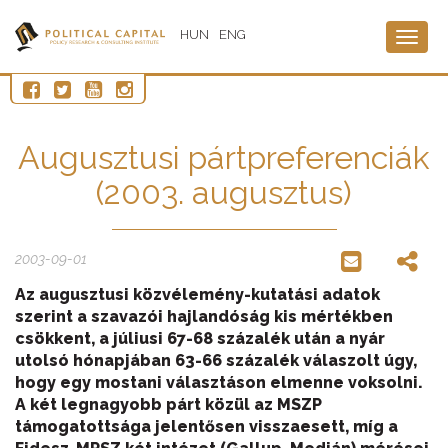
HUN
ENG
Togg
navig
Augusztusi pártpreferenciák
(2003. augusztus)
2003-09-01
Az augusztusi közvélemény-kutatási adatok
szerint a szavazói hajlandóság kis mértékben
csökkent, a júliusi 67-68 százalék után a nyár
utolsó hónapjában 63-66 százalék válaszolt úgy,
hogy egy mostani választáson elmenne voksolni.
A két legnagyobb párt közül az MSZP
támogatottsága jelentősen visszaesett, míg a