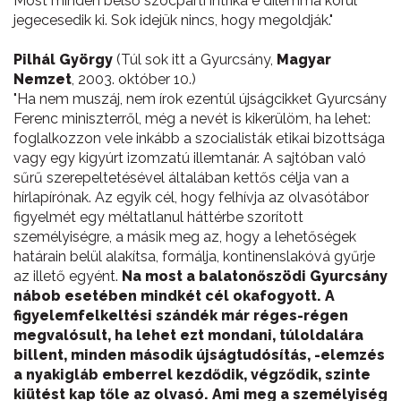
Most minden belső szocpárti intrika e dilemma körül
jegecesedik ki. Sok idejük nincs, hogy megoldják."
Pilhál György
(Túl sok itt a Gyurcsány,
Magyar
Nemzet
, 2003. október 10.)
"Ha nem muszáj, nem írok ezentúl újságcikket Gyurcsány
Ferenc miniszterről, még a nevét is kikerülöm, ha lehet:
foglalkozzon vele inkább a szocialisták etikai bizottsága
vagy egy kigyúrt izomzatú illemtanár. A sajtóban való
sűrű szerepeltetésével általában kettős célja van a
hírlapírónak. Az egyik cél, hogy felhívja az olvasótábor
figyelmét egy méltatlanul háttérbe szorított
személyiségre, a másik meg az, hogy a lehetőségek
határain belül alakítsa, formálja, kontinenslakóvá gyűrje
az illető egyént.
Na most a balatonőszödi Gyurcsány
nábob esetében mindkét cél okafogyott. A
figyelemfelkeltési szándék már réges-régen
megvalósult, ha lehet ezt mondani, túloldalára
billent, minden második újságtudósítás, -elemzés
a nyakigláb emberrel kezdődik, végződik, szinte
kiütést kap tőle az olvasó. Ami meg a személyiség