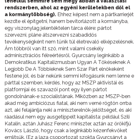
(enélkül semmire sem megy abban a választási
rendszerben, ahol az egyéni kerületekben dől el
a kormánytöbbség).
Ehhez képest nem a pártkarrierjét
kezdte el építgetni, hanem bevitorlázott a kormányba,
egy viszonylag jelentéktelen tárca élére: pártot
szervezni, pláne átszervezni szabadidős
tevékenységként nem tűnik túl életrevaló elképzelésnek.
Ám többről van itt szó, mint valami csekély
adminisztrációs félreértésről. Gyurcsány leginkább a
Demokratikus Kapitalizmusban Ugyan A Tőkéseknek A
Legjobb De A Többieknek Sem Szar Párt elnökeként
festene jól, és bár nekünk semmi kifogásunk nem lenne e
párttal szemben, kérdés, hogy az MSZP aktivistái és
platformjai és szavazói pont egy ilyen pártot
gondolnának-e szocialistának. Miközben az MSZP-ben
akad még ambiciózus fiatal, aki nem verné rögtön orrba
azt, aki felajánlja neki a miniszterelnök-jelöltséget, és aki
ráadásul nem egy ausgetippelt kapitalista: például Szili
Katalin, aztán Juhász Ferenc miniszter, aztán az örökifjú
Kovács László, hogy csak a leginkább kézenfekvőket
említsük. (Ez a laza csoportozat szokta Gyurcsányt a