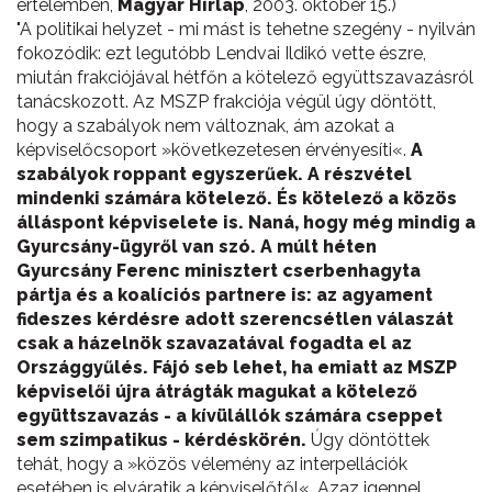
értelemben,
Magyar Hírlap
, 2003. október 15.)
"A politikai helyzet - mi mást is tehetne szegény - nyilván
fokozódik: ezt legutóbb Lendvai Ildikó vette észre,
miután frakciójával hétfőn a kötelező együttszavazásról
tanácskozott. Az MSZP frakciója végül úgy döntött,
hogy a szabályok nem változnak, ám azokat a
képviselőcsoport »következetesen érvényesíti«.
A
szabályok roppant egyszerűek. A részvétel
mindenki számára kötelező. És kötelező a közös
álláspont képviselete is. Naná, hogy még mindig a
Gyurcsány-ügyről van szó. A múlt héten
Gyurcsány Ferenc minisztert cserbenhagyta
pártja és a koalíciós partnere is: az agyament
fideszes kérdésre adott szerencsétlen válaszát
csak a házelnök szavazatával fogadta el az
Országgyűlés. Fájó seb lehet, ha emiatt az MSZP
képviselői újra átrágták magukat a kötelező
együttszavazás - a kívülállók számára cseppet
sem szimpatikus - kérdéskörén.
Úgy döntöttek
tehát, hogy a »közös vélemény az interpellációk
esetében is elváratik a képviselőtől«. Azaz igennel