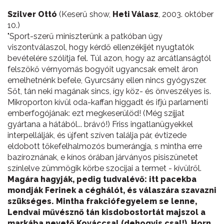
Szilver Ottó
(Keserű show,
Heti Válasz
, 2003. október
10.)
"Sport-szerű miniszterünk a patkóban úgy
viszontválaszol, hogy kérdő ellenzékijét nyugtatók
bevételére szólítja fel. Túl azon, hogy az arcátlanságtól
felszökő vérnyomás bogyóit ugyancsak emelt áron
emelhetnénk befele, Gyurcsány ellen nincs gyógyszer.
Sőt, tán neki magának sincs, így köz- és önveszélyes is.
Mikroporton kívül oda-kaffan higgadt és ifjú parlamenti
emberfogójának: ezt megkeserülöd! (Még szíjjat
gyártana a hátából... brávó!) Friss ingatlanügyekkel
interpellálják, és újfent szíven találja pár, évtizede
eldobott tőkefelhalmozós bumerángja, s mintha erre
bazíroznának, e kínos órában járványos pisiszünetet
színlelve zümmögik körbe szocijai a termet - kívülről.
Magára hagyják, pedig tudvalévő: itt pacekba
mondják Ferinek a céghálót, és válaszára szavazni
szükséges. Mintha frakciófegyelem se lenne,
Lendvai művésznő tán kisdobostortát majszol a
markába nevető Kováccsal (dehogyis csal!), Horn