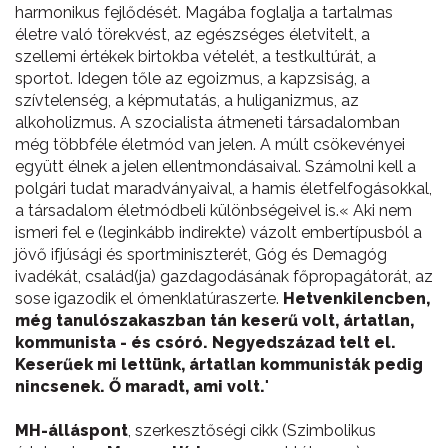
harmonikus fejlődését. Magába foglalja a tartalmas
életre való törekvést, az egészséges életvitelt, a
szellemi értékek birtokba vételét, a testkultúrát, a
sportot. Idegen tőle az egoizmus, a kapzsiság, a
szívtelenség, a képmutatás, a huliganizmus, az
alkoholizmus. A szocialista átmeneti társadalomban
még többféle életmód van jelen. A múlt csökevényei
együtt élnek a jelen ellentmondásaival. Számolni kell a
polgári tudat maradványaival, a hamis életfelfogásokkal,
a társadalom életmódbeli különbségeivel is.« Aki nem
ismeri fel e (leginkább indirekte) vázolt embertípusból a
jövő ifjúsági és sportminiszterét, Góg és Demagóg
ivadékát, család(ja) gazdagodásának főpropagátorát, az
sose igazodik el ómenklatúraszerte.
Hetvenkilencben,
még tanulószakaszban tán keserű volt, ártatlan,
kommunista - és csóró. Negyedszázad telt el.
Keserűek mi lettünk, ártatlan kommunisták pedig
nincsenek. Ő maradt, ami volt.
"
MH-álláspont
, szerkesztőségi cikk (Szimbolikus