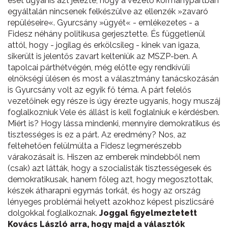
eset ugyanis azt jelezte, hogy a vezető kormánypártban
egyáltalán nincsenek felkészülve az ellenzék »zavaró
repüléseire«. Gyurcsány »ügyét« - emlékezetes - a
Fidesz néhány politikusa gerjesztette. És függetlenül
attól, hogy - jogilag és erkölcsileg - kinek van igaza,
sikerült is jelentős zavart kelteniük az MSZP-ben. A
tapolcai párthétvégén, még előtte egy rendkívüli
elnökségi ülésen és most a választmány tanácskozásán
is Gyurcsány volt az egyik fő téma. A párt felelős
vezetőinek egy része is úgy érezte ugyanis, hogy muszáj
foglalkozniuk Vele és állást is kell foglalniuk e kérdésben.
Miért is? Hogy lássa mindenki, mennyire demokratikus és
tisztességes is ez a párt. Az eredmény? Nos, az
feltehetően felülmúlta a Fidesz legmerészebb
várakozásait is. Hiszen az emberek mindebből nem
(csak) azt látták, hogy a szocialisták tisztességesek és
demokratikusak, hanem főleg azt, hogy megosztottak,
készek átharapni egymás torkát, és hogy az ország
lényeges problémái helyett azokhoz képest piszlicsáré
dolgokkal foglalkoznak.
Joggal figyelmeztetett
Kovács László arra, hogy majd a választók