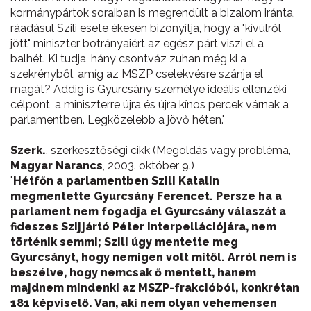
kormánypártok soraiban is megrendült a bizalom iránta,
ráadásul Szili esete ékesen bizonyítja, hogy a "kívülről
jött" miniszter botrányaiért az egész párt viszi el a
balhét. Ki tudja, hány csontváz zuhan még ki a
szekrényből, amíg az MSZP cselekvésre szánja el
magát? Addig is Gyurcsány személye ideális ellenzéki
célpont, a miniszterre újra és újra kínos percek várnak a
parlamentben. Legközelebb a jövő héten."
Szerk.
, szerkesztőségi cikk (Megoldás vagy probléma,
Magyar Narancs
, 2003. október 9.)
"
Hétfőn a parlamentben Szili Katalin
megmentette Gyurcsány Ferencet. Persze ha a
parlament nem fogadja el Gyurcsány válaszát a
fideszes Szijjártó Péter interpellációjára, nem
történik semmi; Szili úgy mentette meg
Gyurcsányt, hogy nemigen volt mitől. Arról nem is
beszélve, hogy nemcsak ő mentett, hanem
majdnem mindenki az MSZP-frakcióból, konkrétan
181 képviselő. Van, aki nem olyan vehemensen