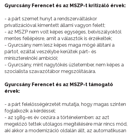
Gyurcsány Ferencet és az MSZP-t kritizáló érvek:
- a párt szemet hunyt a rendszerváltáskor
privatizációval kimentett állami vagyon felett;
- az MSZP nem volt képes egységes, belviszályoktól
mentes fellépésre, amit a választók is érzékeltek;
- Gyurcsány nem lesz képes maga mögé állítani a
pártot, ezáltal veszélybe kerültek párt- és
miniszterelnöki ambíciói;
- Gyurcsány, mint nagytőkés üzletember, nem képes a
szocialista szavazótábor megszólítására.
Gyurcsány Ferencet és az MSZP-t támogató
érvek:
- a párt felelősségérzetét mutatja, hogy magas szinten
foglalkozik a kérdéssel;
- az 1989-es év cezúra a történelemben: az azt
megelőző tettek utólagos megítélésére már nincs mód,
aki akkor a modernizáció oldalán állt, az automatikusan