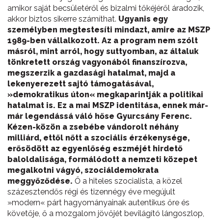
amikor saját becsületéről és bizalmi tőkéjéről áradozik,
akkor biztos sikerre számíthat.
Ugyanis egy
személyben megtestesíti mindazt, amire az MSZP
1989-ben vállalkozott. Az a program nem szólt
másról, mint arról, hogy suttyomban, az általuk
tönkretett ország vagyonából finanszírozva,
megszerzik a gazdasági hatalmat, majd a
lekenyerezett sajtó támogatásával,
»demokratikus úton« megkaparintják a politikai
hatalmat is. Ez a mai MSZP identitása, ennek már-
már legendássá váló hőse Gyurcsány Ferenc.
Kézen-közön a zsebébe vándorolt néhány
milliárd, ettől nőtt a szociális érzékenysége,
erősödött az egyenlőség eszméjét hirdető
baloldalisága, formálódott a nemzeti közepet
megalkotni vágyó, szociáldemokrata
meggyőződése.
Ő a hiteles szocialista, a közel
százesztendős régi és tizennégy éve megújult
»modern« párt hagyományainak autentikus őre és
követője, ő a mozgalom jövőjét bevilágító lángoszlop,