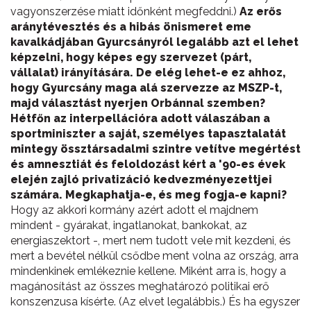
vagyonszerzése miatt időnként megfeddni.)
Az erős
aránytévesztés és a hibás önismeret eme
kavalkádjában Gyurcsányról legalább azt el lehet
képzelni, hogy képes egy szervezet (párt,
vállalat) irányítására. De elég lehet-e ez ahhoz,
hogy Gyurcsány maga alá szervezze az MSZP-t,
majd választást nyerjen Orbánnal szemben?
Hétfőn az interpellációra adott válaszában a
sportminiszter a saját, személyes tapasztalatát
mintegy össztársadalmi szintre vetítve megértést
és amnesztiát és feloldozást kért a '90-es évek
elején zajló privatizáció kedvezményezettjei
számára. Megkaphatja-e, és meg fogja-e kapni?
Hogy az akkori kormány azért adott el majdnem
mindent - gyárakat, ingatlanokat, bankokat, az
energiaszektort -, mert nem tudott vele mit kezdeni, és
mert a bevétel nélkül csődbe ment volna az ország, arra
mindenkinek emlékeznie kellene. Miként arra is, hogy a
magánosítást az összes meghatározó politikai erő
konszenzusa kísérte. (Az elvet legalábbis.) És ha egyszer