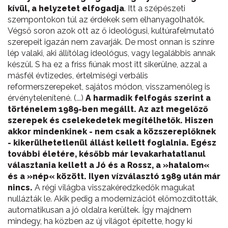
kívül, a helyzetet elfogadja
. Itt a szépészeti
szempontokon túl az érdekek sem elhanyagolhatók.
Végső soron azok ott az ő ideológusi, kultúrafelmutató
szerepeit igazán nem zavarják. De most onnan is színre
lép valaki, aki állítólag ideológus, vagy legalábbis annak
készül. S ha ez a friss fiúnak most itt sikerülne, azzal a
másfél évtizedes, értelmiségi verbális
reformerszerepeket, sajátos módon, visszamenőleg is
érvénytelenítené. (...)
A harmadik felfogás szerint a
történelem 1989-ben megállt. Az azt megelőző
szerepek és cselekedetek megítélhetők. Hiszen
akkor mindenkinek - nem csak a közszereplőknek
- kikerülhetetlenül állást kellett foglalnia. Egész
további életére, később már levakarhatatlanul
választania kellett a Jó és a Rossz, a »hatalom«
és a »nép« között. Ilyen vízválasztó 1989 után már
nincs.
A régi világba visszakéredzkedők magukat
nullázták le. Akik pedig a modernizációt előmozdították,
automatikusan a jó oldalra kerültek. Így majdnem
mindegy, ha közben az új világot építette, hogy ki