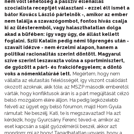
nem volt lehetőség a passzív ellenállás
szocialista receptjét választani - ezzel élt ismét a
bátor Kovács László pártelnök -, amikor az ember
nem találja a szavazógombot, fontos hívás csalja
ki az ülésteremből, vagy halaszthatatlan dolga
akad a büfében: így vagy úgy, de állást kellett
foglalni. Szili Katalin pedig némi töprengés után -
szavait idézve - nem érzelmi alapon, hanem a
politikai racionalitás szerint döntött. Magyarul
szíve szerint leszavazta volna a sportminisztert,
de győzött a párt- és frakciófegyelem; a döntő
voks a nómenklatúráé lett.
Megértem, hogy nem
vállalta az elutasítás felelősségét, így viszont csalódást
okozott azoknak, akik tőle, az MSZP második emberétől
várták, hogy konfliktusok árán is a párt megújítását célzó
belső mozgalom élére álljon. Ha pedig legközelebb
felveti az ügyet egy belső fórumon, majd Horn Gyula
rámutat: Ne beszélj, Kati, te is megszavaztad! Ha azt
kérdezik, hogy Gyurcsány Ferenc téved-e, amikor az
eset kapcsán a saját győzelméről beszél, akkor azt
mondom: mi az hogy! Tagadhatatlan ugyanis, hogy a