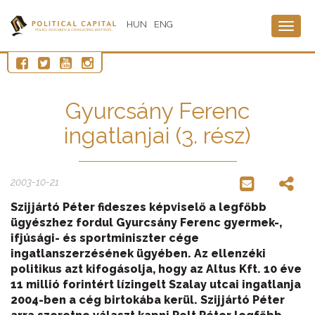
HUN
ENG
Togg
navig
Gyurcsány Ferenc
ingatlanjai (3. rész)
2003-10-21
Szijjártó Péter fideszes képviselő a legfőbb
ügyészhez fordul Gyurcsány Ferenc gyermek-,
ifjúsági- és sportminiszter cége
ingatlanszerzésének ügyében. Az ellenzéki
politikus azt kifogásolja, hogy az Altus Kft. 10 éve
11 millió forintért lízingelt Szalay utcai ingatlanja
2004-ben a cég birtokába kerül. Szijjártó Péter