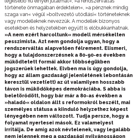
legkisebb fiú elnyeri jutalmát«, »a rendszerváltás
története önmagában érdektelen«, »a pénznek mindig
szaga van« végül »boltvezető utódlási« történeteknek
vagy modelleknek nevezzük. A modellek bizonyos
esetekben és helyzetekben együtt is előbukkanhatnak.
»A nem ezért harcoltunk« modell mérsékelten
pesszimista. Azt nem gondolja ugyan, hogy a
rendszerváltás alapvetően félrement. Elismeri,
hogy a tulajdonszerzésnek a 80-90-es években
működtetett formái akkor többségükben
jogszerűek lehettek. Elvben ma is úgy gondolja,
hogy az állam gazdasági jelenlétének lebontásán
keresztül vezet(ett) az út valamilyen hosszabb
távon is működőképes demokráciába. S abba is
beletörődött, hogy bár már a 80-as években a
»haladó« oldalon állt s reformokról beszélt, mai
személyes státusa a kiinduló helyzethez képest
lényegében nem változott. Tudja persze, hogy a
folyamat nyertesei mások. Ez valamelyest
irritálja. De amíg azok névtelenek, vagy legalább
nem jelennek meg a gazdasági nyilvánosságon