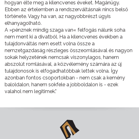
hogyan élte meg a kilencvenes éveket. Magánügy.
Ebben az értelemben a rendszerváltásnak nincs belső
története. Vagy ha van, az nagyobbrészt úgyis
elhanyagolható.
A »pénznek mindig szaga van« felfogás nálunk soha
nem ment ki a divatból. Ha a kilencvenes években a
tulajdonváltás nem esett volna össze a
nemzetgazdaság részleges összeomlásával és nagyon
sokak helyzetének nemcsak viszonylagos, hanem
abszolút romlásával, a közvélemény számára az új
tulajdonosok is elfogadhatóbbak lettek volna. Így
azonban fontos csoportokban - nem csak a kemény
baloldalon, hanem sokfele a jobboldalon is - ezek
valahol nem legitimek."