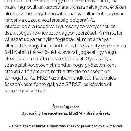
kérdezte a minisztert, hogy mi a véleménye arról, "ha
valaki régi politikai kapcsolatait kihasználva jóval értéken
alul vesz meg ingatlanokat a magyar államtól, súlyosan
károsítva ezzel a köztársaság polgárai". Az
interpellációra reagálva Gyurcsány törvényesnek és
tisztességesnek nevezte vagyonszerzését. A miniszter
válaszát ugyanannyian fogadták el, mint ahányan
ellenezték, vagy tartózkodtak. A házszabály értelmében
Szili Katalin házelnök élt szavazati jogával, így végül
elfogadták a sportminiszter válaszát. Gyurcsány a
szavazást követően elmondta, hogy győzelemként
értékeli a történteket, mert a frakció többsége őt
támogatta. Az MSZP azonban rendkívüli frakcióülés
összehívását fontolgatja az SZDSZ-es képviselők
tartózkodása miatt.
Összefoglalás:
Gyurcsány Ferencet és az MSZP-t kritizáló érvek:
- a párt szemet hunyt a rendszerváltáskor privatizációval kimentett