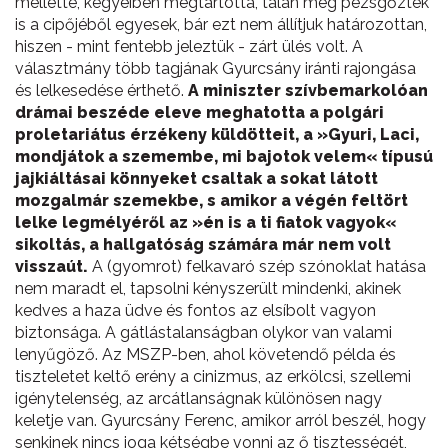
mellette, kegyeiben megtartotta, talán még pezsgőztek
is a cipőjéből egyesek, bár ezt nem állítjuk határozottan,
hiszen - mint fentebb jeleztük - zárt ülés volt. A
választmány több tagjának Gyurcsány iránti rajongása
és lelkesedése érthető.
A miniszter szívbemarkolóan
drámai beszéde eleve meghatotta a polgári
proletariátus érzékeny küldötteit, a »Gyuri, Laci,
mondjátok a szemembe, mi bajotok velem« típusú
jajkiáltásai könnyeket csaltak a sokat látott
mozgalmár szemekbe, s amikor a végén feltört
lelke legmélyéről az »én is a ti fiatok vagyok«
sikoltás, a hallgatóság számára már nem volt
visszaút.
A (gyomrot) felkavaró szép szónoklat hatása
nem maradt el, tapsolni kényszerült mindenki, akinek
kedves a haza üdve és fontos az elsíbolt vagyon
biztonsága. A gátlástalanságban olykor van valami
lenyűgöző. Az MSZP-ben, ahol követendő példa és
tiszteletet keltő erény a cinizmus, az erkölcsi, szellemi
igénytelenség, az arcátlanságnak különösen nagy
keletje van. Gyurcsány Ferenc, amikor arról beszél, hogy
senkinek nincs joga kétségbe vonni az ő tisztességét,