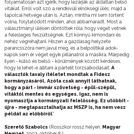
folyamatosan azt ígérik, hogy lezárják az áldatlan belső
vitákat. Erről volt szó a rendkívüli elnökségi ülés, majd a
tapolcai hétvége után is. Aztán, mintha mi sem történt
volna, folytatódott minden, ahol abbamaradt. Most a
választmányi ülésen döntöttek róla, hogy véget vetnek
a felesleges feszültségnek. Ezt könnyű kimondani és
nehéz végrehajtani. Hiszen a gazdaság helyzete
parancsszóra nem javul meg, és a belpolitikai adok-
kapok sem ér véget egyik pillanatról a másikra. Márpedig
ilyen - külső és belső - körülmények között kérdéses,
hogy le lehet-e állítani a pártelit torzsalkodásait.
A
választók tavaly ítéletet mondtak a Fidesz
kormányzásáról. Azóta csak annyit láthatnak,
hogy a párt - immár szövetség - épül-szépül,
vitáktól mentes és egységes. Igaz, nem is
nyomasztja a kormányzati felelősség. Ez utóbbit -
újra - megtapasztalhatja az MSZP is, ha nem vesz
példát az előbbiről
."
Szerető Szabolcs
(Rosszkor rossz helyen,
Magyar
Nemzet
, 2003. október 8.)