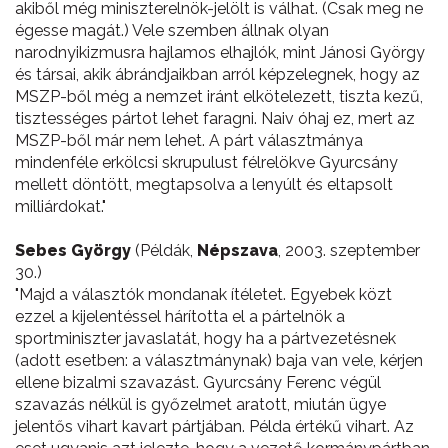
akiből még miniszterelnök-jelölt is válhat. (Csak meg ne
égesse magát.) Vele szemben állnak olyan
narodnyikizmusra hajlamos elhajlók, mint Jánosi György
és társai, akik ábrándjaikban arról képzelegnek, hogy az
MSZP-ből még a nemzet iránt elkötelezett, tiszta kezű,
tisztességes pártot lehet faragni. Naiv óhaj ez, mert az
MSZP-ből már nem lehet. A párt választmánya
mindenféle erkölcsi skrupulust félrelökve Gyurcsány
mellett döntött, megtapsolva a lenyúlt és eltapsolt
milliárdokat."
Sebes György
(Példák,
Népszava
, 2003. szeptember
30.)
"Majd a választók mondanak ítéletet. Egyebek közt
ezzel a kijelentéssel hárította el a pártelnök a
sportminiszter javaslatát, hogy ha a pártvezetésnek
(adott esetben: a választmánynak) baja van vele, kérjen
ellene bizalmi szavazást. Gyurcsány Ferenc végül
szavazás nélkül is győzelmet aratott, miután ügye
jelentős vihart kavart pártjában. Példa értékű vihart. Az