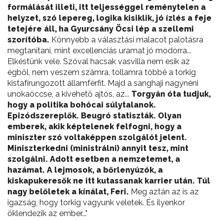
formálását illeti, itt teljességgel reménytelen a
helyzet, szó lepereg, logika kisiklik, jó ízlés a feje
tetejére áll, ha Gyurcsány Öcsi lép a szellemi
szorítóba.
Könnyebb a választási malacot palotásra
megtanítani, mint excellenciás uramat jó modorra...
Elkéstünk vele. Szóval hacsak vasvilla nem esik az
égből, nem veszem számra, tollamra többé a torkig
kistafírungozott államférfit. Majd a sanghaji nagynéni
unokaöccse, a kivehető ajtós, az...
Torgyán óta tudjuk,
hogy a politika bohócai súlytalanok.
Epizódszereplők. Beugró statiszták. Olyan
emberek, akik képtelenek felfogni, hogy a
miniszter szó voltaképpen szolgálót jelent.
Miniszterkedni (ministrálni) annyit tesz, mint
szolgálni. Adott esetben a nemzetemet, a
hazámat. A lejmosok, a bőrlenyúzók, a
kiskapukeresők ne itt kutassanak karrier után. Túl
nagy belőletek a kínálat, Feri.
Meg aztán az is az
igazság, hogy torkig vagyunk veletek. És ilyenkor
öklendezik az ember..."