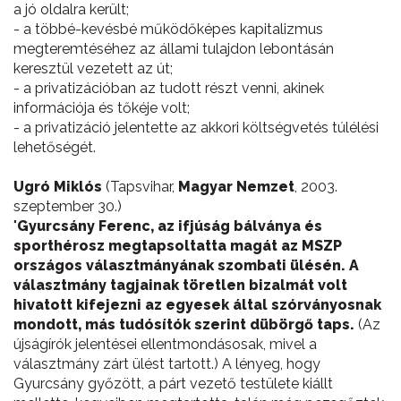
a jó oldalra került;
- a többé-kevésbé működőképes kapitalizmus
megteremtéséhez az állami tulajdon lebontásán
keresztül vezetett az út;
- a privatizációban az tudott részt venni, akinek
információja és tőkéje volt;
- a privatizáció jelentette az akkori költségvetés túlélési
lehetőségét.
Ugró Miklós
(Tapsvihar,
Magyar Nemzet
, 2003.
szeptember 30.)
"
Gyurcsány Ferenc, az ifjúság bálványa és
sporthérosz megtapsoltatta magát az MSZP
országos választmányának szombati ülésén. A
választmány tagjainak töretlen bizalmát volt
hivatott kifejezni az egyesek által szórványosnak
mondott, más tudósítók szerint dübörgő taps.
(Az
újságírók jelentései ellentmondásosak, mivel a
választmány zárt ülést tartott.) A lényeg, hogy
Gyurcsány győzött, a párt vezető testülete kiállt