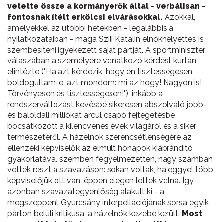
vetette össze a kormányerők által - verbálisan -
fontosnak ítélt erkölcsi elvárásokkal.
Azokkal,
amelyekkel az utóbbi hetekben - legalábbis a
nyilatkozataiban - maga Szili Katalin elnökhelyettes is
szembesíteni igyekezett saját pártját. A sportminiszter
válaszában a személyére vonatkozó kérdést kurtán
elintézte ("Ha azt kérdezik, hogy én tisztességesen
boldogultam-e, azt mondom: mi az hogy! Nagyon is!
Törvényesen és tisztességesen!"), inkább a
rendszerváltozást kevésbé sikeresen abszolváló jobb-
és baloldali milliókat arcul csapó fejtegetésbe
bocsátkozott a kilencvenes évek világáról és a siker
természetéről. A házelnök szerencsétlenségére az
ellenzéki képviselők az elmúlt hónapok kiábrándító
gyakorlatával szemben fegyelmezetten, nagy számban
vették részt a szavazáson: sokan voltak, ha eggyel több
képviselőjük ott van, éppen elegen lettek volna. Így
azonban szavazategyenlőség alakult ki - a
megszeppent Gyurcsány interpellációjának sorsa egyik
párton belüli kritikusa, a házelnök kezébe került.
Most