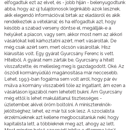
elfogadtuk ezt az elvet, és - jobb híján - belenyugodtunk
abba, hogy az új tulajdonosok leginkább azok lesznek,
akik elegendő információval bírtak az eladásról és akik
rendelkeztek a vételárral; és ha elfogadtuk azt, hogy
később a szabad verseny döntse el, megállják-e a
helyüket a piacon, vagy sem, akkor most nem az akkori
vásárlókat kell kárhoztatni azért, mert vásároltak. De
még csak azért sem, mert olcsón vásároltak. Hisz
kiárusítás volt. Egy gyárat Gyurcsány Ferenc is vett.
Hitelből. A gyárat nem zárták be, Gyurcsány a hitelt
visszafizette, és mellesleg meg is gazdagodott. Oké. Az
öszödi kormányüdülő magánosítása már neccesebb.
Lehet, 1993-ban fogalma sem volt arról, hogy pár év
múlva a kormány visszabérli tőle az ingatlant, ám ezen a
vásárláson igazából nem lehetett bukni. Ám Gyurcsány
még ettől is lehet makulátlanul tisztességes -
üzletember, akivel öröm boltolni. A miniszterelnök-
jelöltséghez, lehet, ez már túl sok lesz. A szocialista
érzelműeknek azt kellene megbocsátaniuk neki, hogy
kapitalista lett, a többieknek meg azt, ahogy az lett.