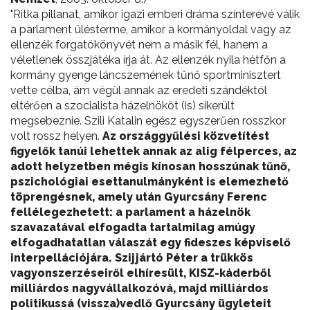
"Ritka pillanat, amikor igazi emberi dráma színterévé válik
a parlament ülésterme, amikor a kormányoldal vagy az
ellenzék forgatókönyvét nem a másik fél, hanem a
véletlenek összjátéka írja át. Az ellenzék nyila hétfőn a
kormány gyenge láncszemének tűnő sportminisztert
vette célba, ám végül annak az eredeti szándéktól
eltérően a szocialista házelnököt (is) sikerült
megsebeznie. Szili Katalin egész egyszerűen rosszkor
volt rossz helyen.
Az országgyűlési közvetítést
figyelők tanúi lehettek annak az alig félperces, az
adott helyzetben mégis kínosan hosszúnak tűnő,
pszichológiai esettanulmányként is elemezhető
töprengésnek, amely után Gyurcsány Ferenc
fellélegezhetett: a parlament a házelnök
szavazatával elfogadta tartalmilag amúgy
elfogadhatatlan válaszát egy fideszes képviselő
interpellációjára. Szijjártó Péter a trükkös
vagyonszerzéseiről elhíresült, KISZ-káderből
milliárdos nagyvállalkozóvá, majd milliárdos
politikussá (vissza)vedlő Gyurcsány ügyleteit