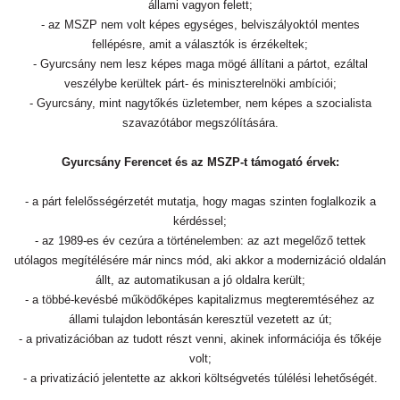
állami vagyon felett;
- az MSZP nem volt képes egységes, belviszályoktól mentes
fellépésre, amit a választók is érzékeltek;
- Gyurcsány nem lesz képes maga mögé állítani a pártot, ezáltal
veszélybe kerültek párt- és miniszterelnöki ambíciói;
- Gyurcsány, mint nagytőkés üzletember, nem képes a szocialista
szavazótábor megszólítására.
Gyurcsány Ferencet és az MSZP-t támogató érvek:
- a párt felelősségérzetét mutatja, hogy magas szinten foglalkozik a
kérdéssel;
- az 1989-es év cezúra a történelemben: az azt megelőző tettek
utólagos megítélésére már nincs mód, aki akkor a modernizáció oldalán
állt, az automatikusan a jó oldalra került;
- a többé-kevésbé működőképes kapitalizmus megteremtéséhez az
állami tulajdon lebontásán keresztül vezetett az út;
- a privatizációban az tudott részt venni, akinek információja és tőkéje
volt;
- a privatizáció jelentette az akkori költségvetés túlélési lehetőségét.