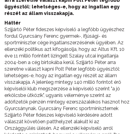
arra szeretne választ kapni Polt Péter legfőbb
ügyésztől: lehetséges-e, hogy az ingatlan egy
részét az állam visszakapja.
Háttér
Szijjártó Péter fideszes képviselő a legfőbb ügyészhez
fordul Gyurcsány Ferenc gyermek-, ifjúsági- és
sportminiszter cége ingatlanszerzésének ügyében. Az
ellenzéki politikus azt kifogásolja, hogy az Altus Kft. 10
éve 11 millió forintért lízingelt Szalay utcai ingatlanja
2004-ben a cég birtokába kerül. Szijjártó Péter arra
szeretne választ kapni Polt Péter legfőbb ügyésztől:
lehetséges-e, hogy az ingatlan egy részét az állam
visszakapja. A jelenleg mintegy 140 millió forintot érő
képviselői klub megszerzése a képviselő szerint "a jó
erkölcsbe ütközik", ugyanis véleménye szerint az
adófizetők pénzén mintegy ezerszázalékos hasznot hoz
Gyurcsánynak. Gyurcsány Ferenc sportminiszternek
Szijjártó Péter fideszes képviselő kérdésére adott
válaszát követően patthelyzet alakult ki az
Országgyűlés ülésén. Az ellenzéki képviselő arról