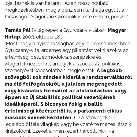
lojalitásnak is van határa«. Azaz, rosszindulatú
megközelítésben: még a pénz sem tarthatja együtt a
társaságot. Szigorúan szimbolikus értelemben, persze."
Tamás Pál
(Világképek a Gyurcsány vitában,
Magyar
Hírlap
, 2003. október 18.)
"Most, hogy a nyilvánosságban egy időre csöndesebb a
Gyurcsány-vita, érdemes egy pillantást vetni azokra az
értelmiségi beszédmódokra, szerepekre és
világértelmezésekre, amelyek a szocialista politikus
személyével kapcsolatban megjelentek.
A legtöbb
szövegből sok minden kiderül a rendszerváltásról
ma élő felfogásokról, a jutalom megengedett
vagy kívánatos formáiról az átalakulásban, vagy
éppen az Új Stabilitás politikai vezetőjének
ideálképéről. S bizonyos fokig a ballib
értelmiségi közérzetről is, a parlamenti ciklus
második évének kezdetén.
(...) A szövegekből
legalább ötféle világkép vagy helyzetértelmezés látszik
kirajzolódni. Ezeket a »nem ezért harcoltunk«, »a