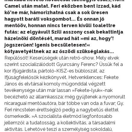
Camel után matat. Feri eközben bent izzad, kád
kő'ne már, hámorizhatná csak a sok üresen
hagyott baráti voksgombot... És onnan jő
mentőöv, honnan nincs terven kívüli toalettre
futás: az elgyávult Szili asszony csak bekattintja
házelnöki döntését, marad hát »mi az, hogy'!
jogszerűen! Igenis becsületesen!«
kótyavetyéltnek az az őszödi szükséglakás...
Repülősót! Keserűségek után retró-show. Mely elvek
szerint szocializálódott Gyurcsány Ferenc? Üssük fel a
kor ifjúgárdista, pártoló-KISZ-es bübloszát, az
Ifjúságfelelősök kézikönyvét. Hetvenkilences: Fekete
János és elvtársai komoly műgonddal végzett
tevékenysége után már lassan »Fekete-lyuk«-nak
becézhető az államkassza; még gyűjtenek a nyomorult
nicaraguai mentőautóra, bár többe van oda a fuvar; Gy.
Feri nincstelen érettségiző pedig a nagybetűs élettel
ösmerkedik. »A szocialista életmód legfontosabb
jellemzői: a tudatosság, a kollektivitás, a társadalmi
aktivitás. Lehetővé teszi a személyiség sokoldalú,