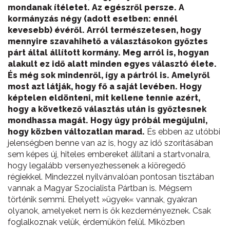
mondanak ítéletet. Az egészről persze. A
kormányzás négy (adott esetben: ennél
kevesebb) évéről. Arról természetesen, hogy
mennyire szavahihető a választásokon győztes
párt által állított kormány. Meg arról is, hogyan
alakult ez idő alatt minden egyes választó élete.
És még sok mindenről, így a pártról is. Amelyről
most azt látják, hogy fő a saját levében. Hogy
képtelen eldönteni, mit kellene tennie azért,
hogy a következő választás után is győztesnek
mondhassa magát. Hogy úgy próbál megújulni,
hogy közben változatlan marad.
És ebben az utóbbi
jelenségben benne van az is, hogy az idő szorításában
sem képes új, hiteles embereket állítani a startvonalra,
hogy legalább versenyezhessenek a kiöregedő
régiekkel. Mindezzel nyilvánvalóan pontosan tisztában
vannak a Magyar Szocialista Pártban is. Mégsem
történik semmi. Ehelyett »ügyek« vannak, gyakran
olyanok, amelyeket nem is ők kezdeményeznek. Csak
foglalkoznak velük, érdemükön felül. Miközben