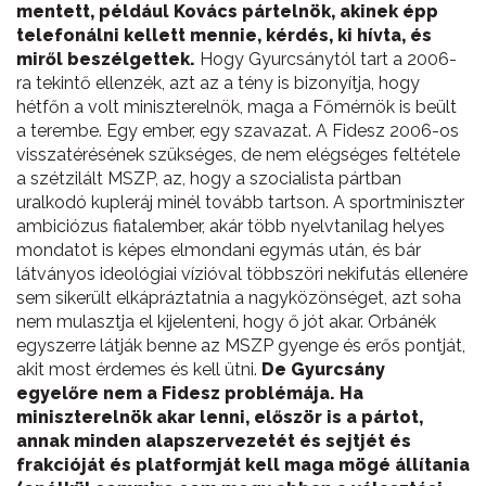
mentett, például Kovács pártelnök, akinek épp
telefonálni kellett mennie, kérdés, ki hívta, és
miről beszélgettek.
Hogy Gyurcsánytól tart a 2006-
ra tekintő ellenzék, azt az a tény is bizonyítja, hogy
hétfőn a volt miniszterelnök, maga a Főmérnök is beült
a terembe. Egy ember, egy szavazat. A Fidesz 2006-os
visszatérésének szükséges, de nem elégséges feltétele
a szétzilált MSZP, az, hogy a szocialista pártban
uralkodó kupleráj minél tovább tartson. A sportminiszter
ambiciózus fiatalember, akár több nyelvtanilag helyes
mondatot is képes elmondani egymás után, és bár
látványos ideológiai vízióval többszöri nekifutás ellenére
sem sikerült elkápráztatnia a nagyközönséget, azt soha
nem mulasztja el kijelenteni, hogy ő jót akar. Orbánék
egyszerre látják benne az MSZP gyenge és erős pontját,
akit most érdemes és kell ütni.
De Gyurcsány
egyelőre nem a Fidesz problémája. Ha
miniszterelnök akar lenni, először is a pártot,
annak minden alapszervezetét és sejtjét és
frakcióját és platformját kell maga mögé állítania