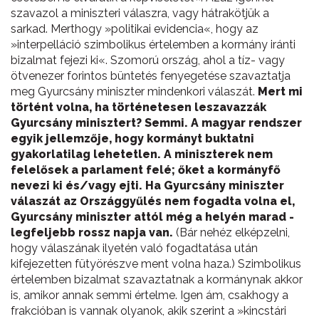
szavazol a miniszteri válaszra, vagy hátrakötjük a
sarkad. Merthogy »politikai evidencia«, hogy az
»interpelláció szimbolikus értelemben a kormány iránti
bizalmat fejezi ki«. Szomorú ország, ahol a tíz- vagy
ötvenezer forintos büntetés fenyegetése szavaztatja
meg Gyurcsány miniszter mindenkori válaszát.
Mert mi
történt volna, ha történetesen leszavazzák
Gyurcsány minisztert? Semmi. A magyar rendszer
egyik jellemzője, hogy kormányt buktatni
gyakorlatilag lehetetlen. A miniszterek nem
felelősek a parlament felé; őket a kormányfő
nevezi ki és/vagy ejti. Ha Gyurcsány miniszter
válaszát az Országgyűlés nem fogadta volna el,
Gyurcsány miniszter attól még a helyén marad -
legfeljebb rossz napja van.
(Bár nehéz elképzelni,
hogy válaszának ilyetén való fogadtatása után
kifejezetten fütyörészve ment volna haza.) Szimbolikus
értelemben bizalmat szavaztatnak a kormánynak akkor
is, amikor annak semmi értelme. Igen ám, csakhogy a
frakcióban is vannak olyanok, akik szerint a »kincstári