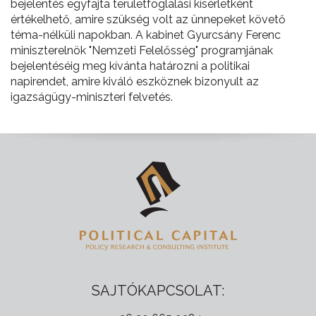
bejelentés egyfajta területfoglalási kísérletként
értékelhető, amire szükség volt az ünnepeket követő
téma-nélküli napokban. A kabinet Gyurcsány Ferenc
miniszterelnök "Nemzeti Felelősség" programjának
bejelentéséig meg kívánta határozni a politikai
napirendet, amire kiváló eszköznek bizonyult az
igazságügy-miniszteri felvetés.
SAJTÓKAPCSOLAT: