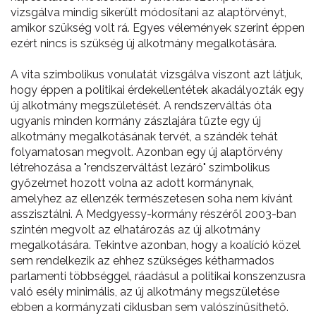
vizsgálva mindig sikerült módosítani az alaptörvényt,
amikor szükség volt rá. Egyes vélemények szerint éppen
ezért nincs is szükség új alkotmány megalkotására.
A vita szimbolikus vonulatát vizsgálva viszont azt látjuk,
hogy éppen a politikai érdekellentétek akadályozták egy
új alkotmány megszületését. A rendszerváltás óta
ugyanis minden kormány zászlajára tűzte egy új
alkotmány megalkotásának tervét, a szándék tehát
folyamatosan megvolt. Azonban egy új alaptörvény
létrehozása a "rendszerváltást lezáró" szimbolikus
győzelmet hozott volna az adott kormánynak,
amelyhez az ellenzék természetesen soha nem kívánt
asszisztálni. A Medgyessy-kormány részéről 2003-ban
szintén megvolt az elhatározás az új alkotmány
megalkotására. Tekintve azonban, hogy a koalíció közel
sem rendelkezik az ehhez szükséges kétharmados
parlamenti többséggel, ráadásul a politikai konszenzusra
való esély minimális, az új alkotmány megszületése
ebben a kormányzati ciklusban sem valószínűsíthető.