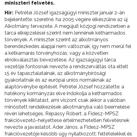
miniszteri felvetés.
Hír:
Petrétei József igazságügyi miniszter január 2-án
bejelentette: szeretné, ha 2005 végére elkészülne az új
Alkotmány tervezete. A megújult közjogi rendszerben a
tárca elképzelései szerint nem lennének kétharmados
törvények. A miniszter szerint az alkotmányos
berendezkedés alapjai nem változnak, így nem merül fel
a kétkamarás törvényhozás, vagy a közvetlen
elnökválasztás bevezetése. Az igazságügyi tárca
vezetője fontosnak nevezte a rendszerváltás óta eltelt
15 év tapasztalatainak, az alkotmánybírósági
gyakorlatnak és az európai uniós normáknak az
alaptörvénybe építését. Petrétei József hozzátette: a
hatékony kormányzás elve indokolja a kétharmados
törvények kiiktatást, ami viszont csak akkor a valóban
minősített rendelkezések alkotmányba való beemelése
révén lehetséges. Répássy Róbert, a Fidesz-MPSZ
frakcióvezető-helyettese értelmezhetetlen felvetésnek
nevezte a javaslatot. Áder János, a Fidesz-MPSZ
frakcióvezetője később úgy nyilatkozott: feltételekkel és