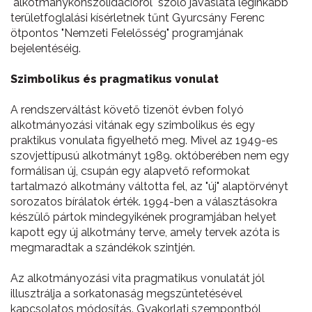
"alkotmánykonszolidációról" szóló javaslata leginkább
területfoglalási kísérletnek tűnt Gyurcsány Ferenc
ötpontos "Nemzeti Felelősség" programjának
bejelentéséig.
Szimbolikus és pragmatikus vonulat
A rendszerváltást követő tizenöt évben folyó
alkotmányozási vitának egy szimbolikus és egy
praktikus vonulata figyelhető meg. Mivel az 1949-es
szovjettípusú alkotmányt 1989. októberében nem egy
formálisan új, csupán egy alapvető reformokat
tartalmazó alkotmány váltotta fel, az "új" alaptörvényt
sorozatos bírálatok érték. 1994-ben a választásokra
készülő pártok mindegyikének programjában helyet
kapott egy új alkotmány terve, amely tervek azóta is
megmaradtak a szándékok szintjén.
Az alkotmányozási vita pragmatikus vonulatát jól
illusztrálja a sorkatonaság megszüntetésével
kapcsolatos módosítás. Gyakorlati szempontból