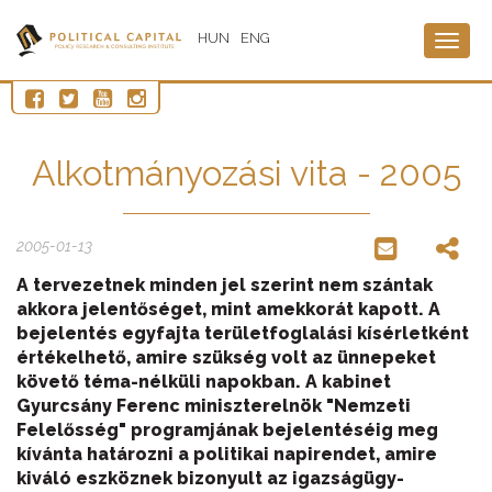
HUN
ENG
Togg
navig
Alkotmányozási vita - 2005
2005-01-13
A tervezetnek minden jel szerint nem szántak
akkora jelentőséget, mint amekkorát kapott. A
bejelentés egyfajta területfoglalási kísérletként
értékelhető, amire szükség volt az ünnepeket
követő téma-nélküli napokban. A kabinet
Gyurcsány Ferenc miniszterelnök "Nemzeti
Felelősség" programjának bejelentéséig meg
kívánta határozni a politikai napirendet, amire
kiváló eszköznek bizonyult az igazságügy-