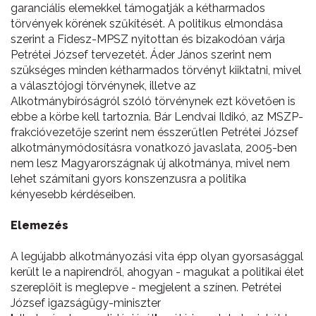
garanciális elemekkel támogatják a kétharmados
törvények körének szűkítését. A politikus elmondása
szerint a Fidesz-MPSZ nyitottan és bizakodóan várja
Petrétei József tervezetét. Áder János szerint nem
szükséges minden kétharmados törvényt kiiktatni, mivel
a választójogi törvénynek, illetve az
Alkotmánybíróságról szóló törvénynek ezt követően is
ebbe a körbe kell tartoznia. Bár Lendvai Ildikó, az MSZP-
frakcióvezetője szerint nem ésszerűtlen Petrétei József
alkotmánymódosításra vonatkozó javaslata, 2005-ben
nem lesz Magyarországnak új alkotmánya, mivel nem
lehet számítani gyors konszenzusra a politika
kényesebb kérdéseiben.
Elemezés
A legújabb alkotmányozási vita épp olyan gyorsasággal
került le a napirendről, ahogyan - magukat a politikai élet
szereplőit is meglepve - megjelent a színen. Petrétei
József igazságügy-miniszter