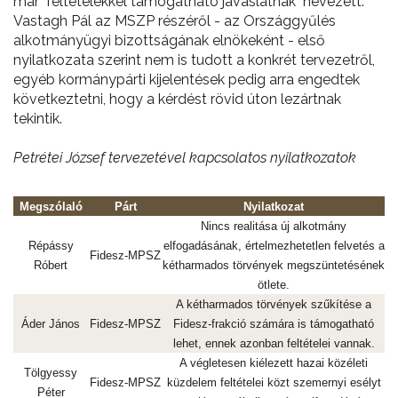
már "feltételekkel támogatható javaslatnak" nevezett.
Vastagh Pál az MSZP részéről - az Országgyűlés
alkotmányügyi bizottságának elnökeként - első
nyilatkozata szerint nem is tudott a konkrét tervezetről,
egyéb kormánypárti kijelentések pedig arra engedtek
következtetni, hogy a kérdést rövid úton lezártnak
tekintik.
Petrétei József tervezetével kapcsolatos nyilatkozatok
Megszólaló
Párt
Nyilatkozat
Nincs realitása új alkotmány
Répássy
elfogadásának, értelmezhetetlen felvetés a
Fidesz-MPSZ
Róbert
kétharmados törvények megszüntetésének
ötlete.
A kétharmados törvények szűkítése a
Áder János
Fidesz-MPSZ
Fidesz-frakció számára is támogatható
lehet, ennek azonban feltételei vannak.
A végletesen kiélezett hazai közéleti
Tölgyessy
Fidesz-MPSZ
küzdelem feltételei közt szemernyi esélyt
Péter