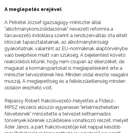
A meglepetés erejével
A Petrétei József igazságügy-miniszter által
"alkotmánykonszolidációnak" nevezett reformra a
tárcavezető indoklása szerint a rendszerváltás óta eltelt
időszak tapasztalatainak, az alkotmánybírósági
gyakorlatnak, valamint az EU-normáknak alaptörvénybe
való beépítése miatt van szükség. A bejelentést követő
reakciókból kitűnik, hogy nem csupán az ellenzéket, de
magukat a kormánypártokat is meglepetésként érte a
miniszter tervezetének híre. Minden oldal érezte: reagálni
muszáj. A meglepettség és a felkészületlenség minden
oldalon érezhető volt.
Répássy Róbert frakcióvezető-helyettes a Fidesz-
MPSZ részéről először egyenesen "értelmezhetetlen
felvetésnek" minősítette a tervezet kétharmados
törvények körének szűkítésére vonatkozó részét, melyet
Áder János, a párt frakcióvezetője két nappal később