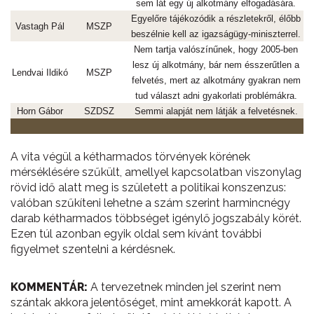
sem lát egy új alkotmány elfogadására.
Egyelőre tájékozódik a részletekről, élőbb
Vastagh Pál
MSZP
beszélnie kell az igazságügy-miniszterrel.
Nem tartja valószínűnek, hogy 2005-ben
lesz új alkotmány, bár nem ésszerűtlen a
Lendvai Ildikó
MSZP
felvetés, mert az alkotmány gyakran nem
tud választ adni gyakorlati problémákra.
Horn Gábor
SZDSZ
Semmi alapját nem látják a felvetésnek.
A vita végül a kétharmados törvények körének
mérséklésére szűkült, amellyel kapcsolatban viszonylag
rövid idő alatt meg is született a politikai konszenzus:
valóban szűkíteni lehetne a szám szerint harmincnégy
darab kétharmados többséget igénylő jogszabály körét.
Ezen túl azonban egyik oldal sem kívánt további
figyelmet szentelni a kérdésnek.
KOMMENTÁR:
A tervezetnek minden jel szerint nem
szántak akkora jelentőséget, mint amekkorát kapott. A