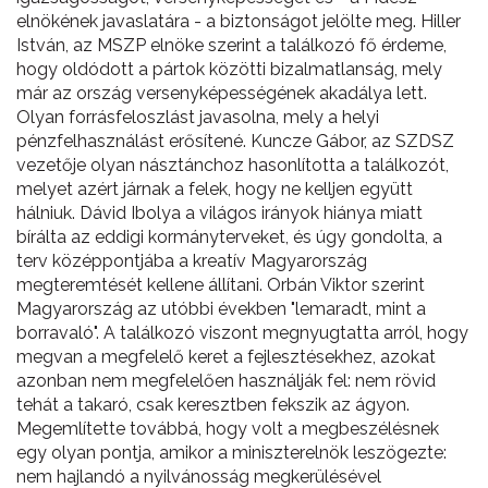
elnökének javaslatára - a biztonságot jelölte meg. Hiller
István, az MSZP elnöke szerint a találkozó fő érdeme,
hogy oldódott a pártok közötti bizalmatlanság, mely
már az ország versenyképességének akadálya lett.
Olyan forrásfeloszlást javasolna, mely a helyi
pénzfelhasználást erősítené. Kuncze Gábor, az SZDSZ
vezetője olyan násztánchoz hasonlította a találkozót,
melyet azért járnak a felek, hogy ne kelljen együtt
hálniuk. Dávid Ibolya a világos irányok hiánya miatt
bírálta az eddigi kormányterveket, és úgy gondolta, a
terv középpontjába a kreatív Magyarország
megteremtését kellene állítani. Orbán Viktor szerint
Magyarország az utóbbi években "lemaradt, mint a
borravaló". A találkozó viszont megnyugtatta arról, hogy
megvan a megfelelő keret a fejlesztésekhez, azokat
azonban nem megfelelően használják fel: nem rövid
tehát a takaró, csak keresztben fekszik az ágyon.
Megemlítette továbbá, hogy volt a megbeszélésnek
egy olyan pontja, amikor a miniszterelnök leszögezte:
nem hajlandó a nyilvánosság megkerülésével