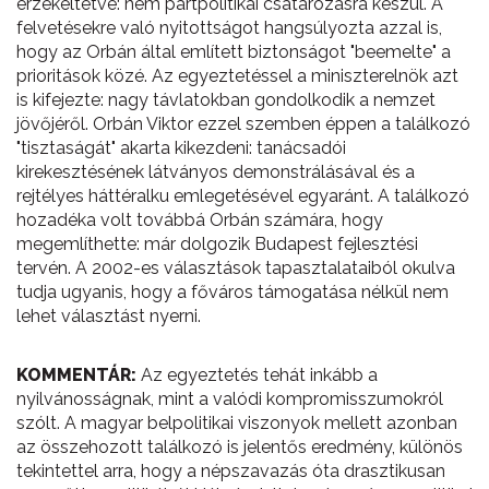
érzékeltetve: nem pártpolitikai csatározásra készül. A
felvetésekre való nyitottságot hangsúlyozta azzal is,
hogy az Orbán által említett biztonságot "beemelte" a
prioritások közé. Az egyeztetéssel a miniszterelnök azt
is kifejezte: nagy távlatokban gondolkodik a nemzet
jövőjéről. Orbán Viktor ezzel szemben éppen a találkozó
"tisztaságát" akarta kikezdeni: tanácsadói
kirekesztésének látványos demonstrálásával és a
rejtélyes háttéralku emlegetésével egyaránt. A találkozó
hozadéka volt továbbá Orbán számára, hogy
megemlíthette: már dolgozik Budapest fejlesztési
tervén. A 2002-es választások tapasztalataiból okulva
tudja ugyanis, hogy a főváros támogatása nélkül nem
lehet választást nyerni.
KOMMENTÁR:
Az egyeztetés tehát inkább a
nyilvánosságnak, mint a valódi kompromisszumokról
szólt. A magyar belpolitikai viszonyok mellett azonban
az összehozott találkozó is jelentős eredmény, különös
tekintettel arra, hogy a népszavazás óta drasztikusan