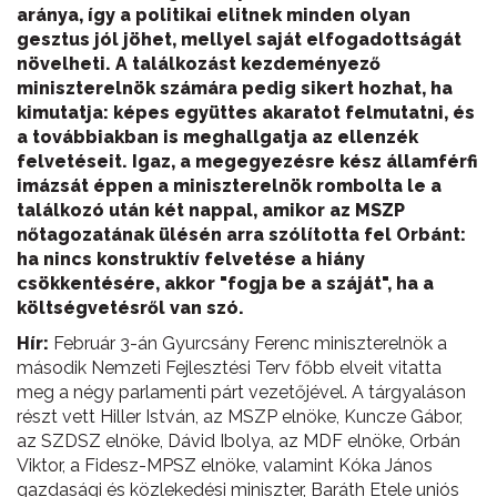
aránya, így a politikai elitnek minden olyan
gesztus jól jöhet, mellyel saját elfogadottságát
növelheti. A találkozást kezdeményező
miniszterelnök számára pedig sikert hozhat, ha
kimutatja: képes együttes akaratot felmutatni, és
a továbbiakban is meghallgatja az ellenzék
felvetéseit. Igaz, a megegyezésre kész államférfi
imázsát éppen a miniszterelnök rombolta le a
találkozó után két nappal, amikor az MSZP
nőtagozatának ülésén arra szólította fel Orbánt:
ha nincs konstruktív felvetése a hiány
csökkentésére, akkor "fogja be a száját", ha a
költségvetésről van szó.
Hír:
Február 3-án Gyurcsány Ferenc miniszterelnök a
második Nemzeti Fejlesztési Terv főbb elveit vitatta
meg a négy parlamenti párt vezetőjével. A tárgyaláson
részt vett Hiller István, az MSZP elnöke, Kuncze Gábor,
az SZDSZ elnöke, Dávid Ibolya, az MDF elnöke, Orbán
Viktor, a Fidesz-MPSZ elnöke, valamint Kóka János
gazdasági és közlekedési miniszter, Baráth Etele uniós