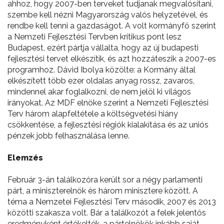
ahhoz, hogy 2007-ben terveket tudjanak megvalósítani,
szembe kell nézni Magyarország valós helyzetével, és
rendbe kell tenni a gazdaságot. A volt kormányfő szerint
a Nemzeti Fejlesztési Tervben kritikus pont lesz
Budapest, ezért pártja vállalta, hogy az új budapesti
fejlesztési tervet elkészítik, és azt hozzáteszik a 2007-es
programhoz. Dávid Ibolya közölte: a Kormány által
elkészített több ezer oldalas anyag rossz, zavaros,
mindennel akar foglalkozni, de nem jelöl ki világos
irányokat. Az MDF elnöke szerint a Nemzeti Fejlesztési
Terv három alapfeltétele a költségvetési hiány
csökkentése, a fejlesztési régiók kialakítása és az uniós
pénzek jobb felhasználása lenne.
Elemzés
Február 3-án találkozóra került sor a négy parlamenti
párt, a miniszterelnök és három minisztere között. A
téma a Nemzetei Fejlesztési Terv második, 2007 és 2013
közötti szakasza volt. Bár a találkozót a felek jelentős
eredményként értékelték, a pártelnökök inkább saját