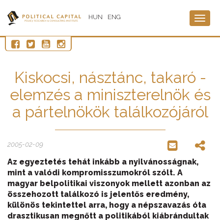
HUN
ENG
Togg
navig
Kiskocsi, násztánc, takaró -
elemzés a miniszterelnök és
a pártelnökök találkozójáról
2005-02-09
Az egyeztetés tehát inkább a nyilvánosságnak,
mint a valódi kompromisszumokról szólt. A
magyar belpolitikai viszonyok mellett azonban az
összehozott találkozó is jelentős eredmény,
különös tekintettel arra, hogy a népszavazás óta
drasztikusan megnőtt a politikából kiábrándultak