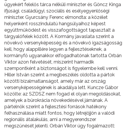
ügyekért felelős tárca nélküli miniszter és Göncz Kinga
ifjúsági, családügyi, szociális és esélyegyenlőségi
miniszter. Gyurcsány Ferenc elmondta: a közélet
helyenként rosszindulatú hangsúlyaihoz képest
együttműködést és visszafogottságot tapasztalt a
tárgyalófelek között. A Kormány javaslata szerint a
növekvő versenyképesség és a növekvő igazságosság
kell, hogy alappillére legyen a fejlesztéseknek, a
kormányfő ugyanakkor elfogadhatónak tartotta Orbán
Viktor azon felvetését, miszerint harmadik
szempontként a biztonságot is figyelembe kell venni.
Hiller István szerint a megbeszélés oldotta a pártok
közötti bizalmatlanságot, amely már az ország
versenyképességének is akadálya lett. Kuncze Gábor
közölte: az SZDSZ nem fogad el olyan megoldásokat,
amelyek a bürokrácia növekedésével járnának. A
pártelnök szerint a fejlesztési források hatékony
felhasználása miatt fontos, hogy létrejöjjön a valódi
regionális átalakulás, ami a megyerendszer
megszűnését jelenti. Orbán Viktor úgy fogalmazott: