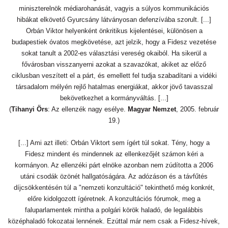
miniszterelnök médiarohanását, vagyis a súlyos kommunikációs
hibákat elkövető Gyurcsány látványosan defenzívába szorult. [...]
Orbán Viktor helyenként önkritikus kijelentései, különösen a
budapestiek óvatos megkövetése, azt jelzik, hogy a Fidesz vezetése
sokat tanult a 2002-es választási vereség okaiból. Ha sikerül a
fővárosban visszanyerni azokat a szavazókat, akiket az előző
ciklusban veszített el a párt, és emellett fel tudja szabadítani a vidéki
társadalom mélyén rejlő hatalmas energiákat, akkor jövő tavasszal
bekövetkezhet a kormányváltás. [...]
(
Tihanyi Örs
: Az ellenzék nagy esélye.
Magyar Nemzet
, 2005. február
19.)
[...] Ami azt illeti: Orbán Viktort sem ígért túl sokat. Tény, hogy a
Fidesz mindent és mindennek az ellenkezőjét számon kéri a
kormányon. Az ellenzéki párt elnöke azonban nem zúdította a 2006
utáni csodák özönét hallgatóságára. Az adózáson és a távfűtés
díjcsökkentésén túl a "nemzeti konzultáció" tekinthető még konkrét,
előre kidolgozott ígéretnek. A konzultációs fórumok, meg a
faluparlamentek mintha a polgári körök haladó, de legalábbis
középhaladó fokozatai lennének. Ezúttal már nem csak a Fidesz-hívek,