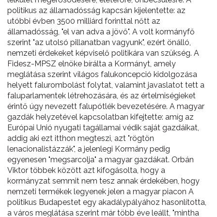
politikus az államadósság kapcsán kijelentette: az
utóbbi évben 3500 milliárd forinttal nőtt az
államadósság, "el van adva a jövő". A volt kormányfő
szerint "az utolsó pillanatban vagyunk", ezért önálló,
nemzeti érdekeket képviselő politikára van szükség. A
Fidesz-MPSZ elnöke bírálta a Kormányt, amely
meglátása szerint világos falukoncepció kidolgozása
helyett falurombolást folytat, valamint javaslatot tett a
faluparlamentek létrehozására, és az értelmiségieket
érintő úgy nevezett falupótlék bevezetésére. A magyar
gazdák helyzetével kapcsolatban kifejtette: amíg az
Európai Unió nyugati tagállamai védik saját gazdáikat,
addig aki ezt itthon megteszi, azt "rögtön
lenacionalistázzák", a jelenlegi Kormány pedig
egyenesen "megsarcolja" a magyar gazdákat. Orbán
Viktor többek között azt kifogásolta, hogy a
kormányzat semmit nem tesz annak érdekében, hogy
nemzeti termékek legyenek jelen a magyar piacon A
politikus Budapestet egy akadálypályához hasonlította,
a város meglátása szerint már több éve leállt, "mintha