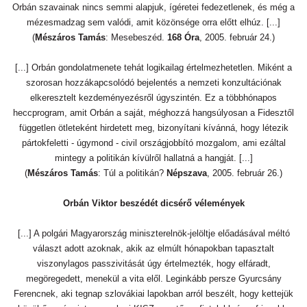
Orbán szavainak nincs semmi alapjuk, ígéretei fedezetlenek, és még a
mézesmadzag sem valódi, amit közönsége orra előtt elhúz. [...]
(
Mészáros Tamás
: Mesebeszéd.
168 Óra
, 2005. február 24.)
[...] Orbán gondolatmenete tehát logikailag értelmezhetetlen. Miként a
szorosan hozzákapcsolódó bejelentés a nemzeti konzultációnak
elkeresztelt kezdeményezésről úgyszintén. Ez a többhónapos
heccprogram, amit Orbán a saját, méghozzá hangsúlyosan a Fidesztől
független ötleteként hirdetett meg, bizonyítani kívánná, hogy létezik
pártokfeletti - úgymond - civil országjobbító mozgalom, ami ezáltal
mintegy a politikán kívülről hallatná a hangját. [...]
(
Mészáros Tamás
: Túl a politikán?
Népszava
, 2005. február 26.)
Orbán Viktor beszédét dicsérő vélemények
[...] A polgári Magyarország miniszterelnök-jelöltje előadásával méltó
választ adott azoknak, akik az elmúlt hónapokban tapasztalt
viszonylagos passzivitását úgy értelmezték, hogy elfáradt,
megöregedett, menekül a vita elől. Leginkább persze Gyurcsány
Ferencnek, aki tegnap szlovákiai lapokban arról beszélt, hogy kettejük