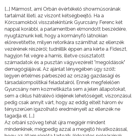
[...] Mármost, ami Orbán évértékelő showműsorának
tartalmát illeti, az viszont kétségbeejtő. Ha a
Körcsarnokból visszatekintünk Gyurcsány Ferenc két
nappal korábbi, a parlamentben elmondott beszédére,
nyugtáznunk kell, hogy a kormányfő látnokian
előrevetítette, milyen retorikára számíthat az ellenzék
vezérének részéről; tudniillik éppen arra kérte a Fideszt,
hagyjon fel végre a hamis, illetve csúsztatott
számadatok és a pusztán vágyvezérelt "megoldások"
demagógiájával. Az ajánlat lényegében úgy szólt:
legyen értelmes párbeszéd az ország gazdasági és
társadalompolitikai feladatairól. Ennek megfelelően
Gyurcsány nem kozmetikázta sem a jelen állapotokat,
sem a ciklus hátralévő idejének lehetőségeit, viszonzásul
pedig csak annyit várt, hogy az eddig eltelt három év
tényszerűen igazolható eredményeit az ellenzék ne
tagadja el. [...]
Az orbáni szöveg tehát újra megígér mindent
mindenkinek, mégpedig azzal a megejtő hivatkozással,
hogy az állam régóta tartozik áldozatos polgárainak.