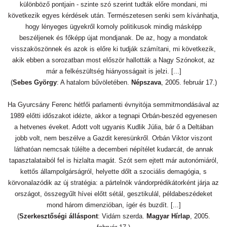
különböző pontjain - szinte szó szerint tudták előre mondani, mi
következik egyes kérdések után. Természetesen senki sem kívánhatja,
hogy lényeges ügyekről komoly politikusok mindig másképp
beszéljenek és főképp újat mondjanak. De az, hogy a mondatok
visszaköszönnek és azok is előre ki tudják számítani, mi következik,
akik ebben a sorozatban most először hallották a Nagy Szónokot, az
már a felkészültség hiányosságait is jelzi. [...]
(
Sebes György
: A hatalom bűvöletében.
Népszava
, 2005. február 17.)
Ha Gyurcsány Ferenc hétfői parlamenti évnyitója semmitmondásával az
1989 előtti időszakot idézte, akkor a tegnapi Orbán-beszéd egyenesen
a hetvenes éveket. Adott volt ugyanis Kudlik Júlia, bár ő a Deltában
jobb volt, nem beszélve a Gazdit keresünkről. Orbán Viktor viszont
láthatóan nemcsak túlélte a decemberi népítélet kudarcát, de annak
tapasztalataiból fel is hizlalta magát. Szót sem ejtett már autonómiáról,
kettős állampolgárságról, helyette dőlt a szociális demagógia, s
körvonalazódik az új stratégia: a pártelnök vándorprédikátorként járja az
országot, összegyűlt hívei előtt sétál, gesztikulál, példabeszédeket
mond három dimenzióban, ígér és buzdít. [...]
(
Szerkesztőségi álláspont
: Vidám szerda.
Magyar Hírlap
, 2005.