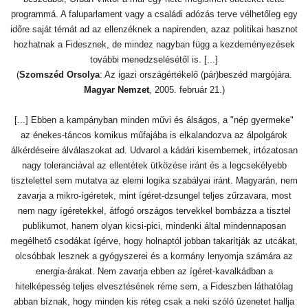
programmá. A faluparlament vagy a családi adózás terve vélhetőleg egy
időre saját témát ad az ellenzéknek a napirenden, azaz politikai hasznot
hozhatnak a Fidesznek, de mindez nagyban függ a kezdeményezések
további menedzselésétől is. [...]
(
Szomszéd Orsolya
: Az igazi országértékelő (pár)beszéd margójára.
Magyar Nemzet
, 2005. február 21.)
[...] Ebben a kampányban minden művi és álságos, a "nép gyermeke"
az énekes-táncos komikus műfajába is elkalandozva az álpolgárok
álkérdéseire álválaszokat ad. Udvarol a kádári kisembernek, irtózatosan
nagy toleranciával az ellentétek ütközése iránt és a legcsekélyebb
tisztelettel sem mutatva az elemi logika szabályai iránt. Magyarán, nem
zavarja a mikro-ígéretek, mint ígéret-dzsungel teljes zűrzavara, most
nem nagy ígéretekkel, átfogó országos tervekkel bombázza a tisztel
publikumot, hanem olyan kicsi-pici, mindenki által mindennaposan
megélhető csodákat ígérve, hogy holnaptól jobban takarítják az utcákat,
olcsóbbak lesznek a gyógyszerei és a kormány lenyomja számára az
energia-árakat. Nem zavarja ebben az ígéret-kavalkádban a
hitelképesség teljes elvesztésének réme sem, a Fideszben láthatólag
abban bíznak, hogy minden kis réteg csak a neki szóló üzenetet hallja