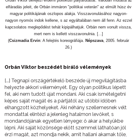
Orbán Viktor befejezi érdemi politikusi pályafutását. Valóban mutatta az
elfáradás jeleit, de Orbán immáron "politikai veterán" az elmúlt húsz év
magyar politikájának oszlopos alakja. Visszavonulásához nagyon-
nagyon nyomós indok kellene, s az egyáltalában nem áll fenn. Az ezzel
kapcsolatos meglepődést tehát kipipálhatjuk. Orbán nem vonult vissza,
mert nem is kellett visszavonulnia. [...]
(
Csizmadia Ervin
: A felejtés koreográfiája.
Népszava
, 2005. február
26.)
Orbán Viktor beszédét bíráló vélemények
[...] Tegnapi országértékelő beszéde új megvilágításba
helyezte akkori véleményét. Egy olyan politikus lépett
fel, aki nem tudott újat mondani. Aki csak ismételgetni
képes saját magát és a pártjától az utóbbi időben
elhangzott közhelyeket. Aki néhány szellemesnek vélt
mondattal elintézi a jelenleg hatalmon levőket, s
mondandójának egyetlen lényege: ő akar a helyükbe
lépni. Aki saját közönsége előtt szemmel láthatóan jól
érzi magát, azt mondja nekik, amit hallani akarnak tőle,