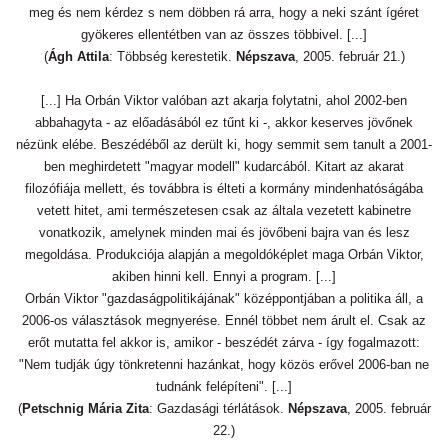
meg és nem kérdez s nem döbben rá arra, hogy a neki szánt ígéret
gyökeres ellentétben van az összes többivel. [...]
(
Ágh Attila
: Többség kerestetik.
Népszava
, 2005. február 21.)
[...] Ha Orbán Viktor valóban azt akarja folytatni, ahol 2002-ben
abbahagyta - az előadásából ez tűnt ki -, akkor keserves jövőnek
nézünk elébe. Beszédéből az derült ki, hogy semmit sem tanult a 2001-
ben meghirdetett "magyar modell" kudarcából. Kitart az akarat
filozófiája mellett, és továbbra is élteti a kormány mindenhatóságába
vetett hitet, ami természetesen csak az általa vezetett kabinetre
vonatkozik, amelynek minden mai és jövőbeni bajra van és lesz
megoldása. Produkciója alapján a megoldóképlet maga Orbán Viktor,
akiben hinni kell. Ennyi a program. [...]
Orbán Viktor "gazdaságpolitikájának" középpontjában a politika áll, a
2006-os választások megnyerése. Ennél többet nem árult el. Csak az
erőt mutatta fel akkor is, amikor - beszédét zárva - így fogalmazott:
"Nem tudják úgy tönkretenni hazánkat, hogy közös erővel 2006-ban ne
tudnánk felépíteni". [...]
(
Petschnig Mária Zita
: Gazdasági térlátások.
Népszava
, 2005. február
22.)