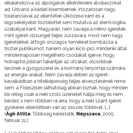
elkalandozva az álpolgárok álkérdéseire álválaszokat
ad. Udvarol a kádári kisembernek, irtózatosan nagy
toleranciával az ellentétek ütközése iránt és a
legcsekélyebb tisztelettel sem mutatva az elemi logika
szabályai iránt. Magyarán, nem zavarja a mikro-ígéretek,
mint ígéret-dzsungel teljes zűrzavara, most nem nagy
ígéretekkel, átfogó országos tervekkel bombázza a
tisztel publikumot, hanem olyan kicsi-pici, mindenki által
mindennaposan megélhető csodákat ígérve, hogy
holnaptól jobban takarítják az utcákat, olcsóbbak
lesznek a gyógyszerei és a kormány lenyomja számára
az energia-árakat. Nem zavarja ebben az ígéret-
kavalkádban a hitelképesség teljes elvesztésének réme
sem, a Fideszben láthatólag abban bíznak, hogy minden
kis réteg csak a neki szóló üzenetet hallja meg és nem
kérdez s nem döbben rá arra, hogy a neki szánt ígéret
gyökeres ellentétben van az összes többivel. [...]
(
Ágh Attila
: Többség kerestetik.
Népszava
, 2005.
február 21.)