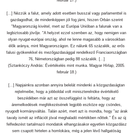
február 17.)
[...] Nézzük a falut, amely adott esetben busszal vagy parlamenttel is
gazdagodhat, de mindenképpen jól fog járni, hiszen Orbán szerint
"Magyarország kivétel, mert az Európai Unióban a falunak van a
legbiztosabb jövője. "A helyzet ezzel szemben az, hogy nemigen van
olyan nyugat-európai ország, ahol ne lenne magasabb a városokban
élők aránya, mint Magyarországon. Ez nálunk 65 százalék, az erős
falusi gyökerekkel és mezőgazdasággal rendelkező Franciaországban
76, Németországban pedig 88 százalék. [...]
(Sztankóczy András: Évértékelés mint munka. Magyar Hírlap, 2005.
február 18.)
[...] Napjainkra azonban annyira belelát mindenki a közgazdaságtan
rejtelmeibe, hogy a jobboldal volt miniszterelnöke évértékelő
beszédében már azt az összefüggést is feltárta, hogy az
áremelkedések megfékezésének legjobb eszköze egy csöndes,
nyugodt kormányváltás. Talán azért, mert azt is mondta, hogy "az árak
tavaly ismét az inflációt jóval meghaladó mértékben nőttek." És az új
felfedezést tartalmazó mondatok elhangzásakor egyetlen közgazdász
sem csapott hirtelen a homlokára, még a jelen lévő hallgatóság