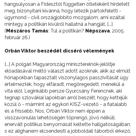
hangsúlyosan a Fidesztől független ötleteként hirdetett
meg, bizonyítani kívánná, hogy létezik pártokfeletti -
úgymond - civil országjobbító mozgalom, ami ezáltal
mintegy a politikán kívülről hallatná a hangját. [...]
(
Mészáros Tamás
: Túl a politikán?
Népszava
, 2005.
február 26.)
Orbán Viktor beszédét dicsérő vélemények
[...] A polgári Magyarország miniszterelnök-jelöltje
előadásával méltó választ adott azoknak, akik az elmúlt
hónapokban tapasztalt viszonylagos passzivitását úgy
értelmezték, hogy elfáradt, megöregedett, menekül a
vita elől. Leginkább persze Gyurcsány Ferencnek, aki
tegnap szlovákiai lapokban arról beszélt, hogy kettejük
közül ő - mármint az egykori KISZ-vezető - a fiatalabb
és a frissebb. Nos, Orbán Viktor nem éppen a
visszavonulás lehetőségén töprengő, jövő nélküli,
enervált politikus benyomását keltette hallgatóságában,
s ez alighanem elcsendesíti a jobboldali táborból érkező,