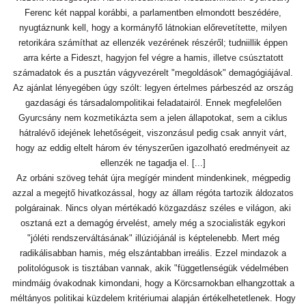
Ferenc két nappal korábbi, a parlamentben elmondott beszédére,
nyugtáznunk kell, hogy a kormányfő látnokian előrevetítette, milyen
retorikára számíthat az ellenzék vezérének részéről; tudniillik éppen
arra kérte a Fideszt, hagyjon fel végre a hamis, illetve csúsztatott
számadatok és a pusztán vágyvezérelt "megoldások" demagógiájával.
Az ajánlat lényegében úgy szólt: legyen értelmes párbeszéd az ország
gazdasági és társadalompolitikai feladatairól. Ennek megfelelően
Gyurcsány nem kozmetikázta sem a jelen állapotokat, sem a ciklus
hátralévő idejének lehetőségeit, viszonzásul pedig csak annyit várt,
hogy az eddig eltelt három év tényszerűen igazolható eredményeit az
ellenzék ne tagadja el. [...]
Az orbáni szöveg tehát újra megígér mindent mindenkinek, mégpedig
azzal a megejtő hivatkozással, hogy az állam régóta tartozik áldozatos
polgárainak. Nincs olyan mértékadó közgazdász széles e világon, aki
osztaná ezt a demagóg érvelést, amely még a szocialisták egykori
"jóléti rendszerváltásának" illúziójánál is képtelenebb. Mert még
radikálisabban hamis, még elszántabban irreális. Ezzel mindazok a
politológusok is tisztában vannak, akik "függetlenségük védelmében
mindmáig óvakodnak kimondani, hogy a Körcsarnokban elhangzottak a
méltányos politikai küzdelem kritériumai alapján értékelhetetlenek. Hogy