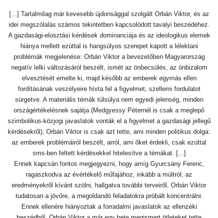
[...] Tartalmilag már kevesebb újdonsággal szolgált Orbán Viktor, és az
idei megszólalás számos tekintetben kapcsolódott tavalyi beszédéhez.
A gazdasági-elosztási kérdések dominanciája és az ideologikus elemek
hiánya mellett ezúttal is hangsúlyos szerepet kapott a lélektani
problémák megjelenése: Orbán Viktor a bevezetőben Magyarország
negatív lelki változásáról beszélt, ismét az önbecsülés, az önbizalom
elvesztését emelte ki, majd később az emberek egymás ellen
fordításának veszélyeire hívta fel a figyelmet, szellemi fordulatot
sürgetve. A materiális témák túlsúlya nem egyedi jelenség, minden
országértékelésnek sajátja (Medgyessy Péternél is csak a meglepő
szimbolikus-közjogi javaslatok vonták el a figyelmet a gazdasági jellegű
kérdésekről), Orbán Viktor is csak azt tette, ami minden politikus dolga:
az emberek problémáiról beszélt, arról, ami őket érdekli, csak ezúttal
sms-ben feltett kérdésekkel hitelesítve a témákat. [...]
Ennek kapcsán fontos megjegyezni, hogy amíg Gyurcsány Ferenc,
ragaszkodva az évértékelő műfajához, inkább a múltról, az
eredményekről kívánt szólni, hallgatva további terveiről, Orbán Viktor
tudatosan a jövőre, a megoldandó feladatokra próbált koncentrálni.
Ennek ellenére hiányoztak a forradalmi javaslatok az ellenzéki
beszédből, Orbán Viktor a már egy hete megismert ötleteket tette