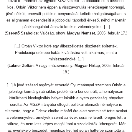
közül ő - mármint az egykori KISZ-vezető - a fiatalabb és a frissebb.
Nos, Orbán Viktor nem éppen a visszavonulás lehetőségén töprengő,
jövő nélküli, enervált politikus benyomását keltette hallgatóságában, s
ez alighanem elcsendesíti a jobboldali táborból érkező, néhol már-már
pánikhangulatot árasztó kritikus véleményeket. [...]
(
Szerető Szabolcs
: Valóság, show.
Magyar Nemzet
, 2005. február 17.)
[...] Orbán Viktor köré egy álbeszélgetés díszleteit építették.
Produkciója erősebb hatás kiváltására volt alkalmas, mint a
miniszterelnöké. [...]
(
Lakner Zoltán
: A nagy imázsverseny.
Magyar Hírlap
, 2005. február
18.)
[...] A jövő század regényét ecsetelő Gyurcsánnyal szemben Orbán a
jelenlegi kormányzati ciklus problémáira koncentrált, a homályosan
körülírható ideologizálás helyett inkább a nyers gazdasági tényeket
sorolta. Az MSZP irányába elfogult politikai elemzők némelyike is
elismerte, hogy a Fidesz elnöke másfél óra alatt semmissé tette azokat
a véleményeket, amelyek szerint az évek során elfáradt, öreges lett a
stílusa, és nem lesz képes megállítani a szocialisták úthengerét. Már
az évértékelő beszédet megelőző két hét során háttérbe szorította a