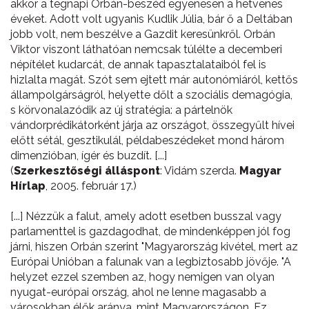
akkor a tegnapi Orbán-beszéd egyenesen a hetvenes
éveket. Adott volt ugyanis Kudlik Júlia, bár ő a Deltában
jobb volt, nem beszélve a Gazdit keresünkről. Orbán
Viktor viszont láthatóan nemcsak túlélte a decemberi
népítélet kudarcát, de annak tapasztalataiból fel is
hizlalta magát. Szót sem ejtett már autonómiáról, kettős
állampolgárságról, helyette dőlt a szociális demagógia,
s körvonalazódik az új stratégia: a pártelnök
vándorprédikátorként járja az országot, összegyűlt hívei
előtt sétál, gesztikulál, példabeszédeket mond három
dimenzióban, ígér és buzdít. [...]
(
Szerkesztőségi álláspont
: Vidám szerda.
Magyar
Hírlap
, 2005. február 17.)
[...] Nézzük a falut, amely adott esetben busszal vagy
parlamenttel is gazdagodhat, de mindenképpen jól fog
járni, hiszen Orbán szerint "Magyarország kivétel, mert az
Európai Unióban a falunak van a legbiztosabb jövője. "A
helyzet ezzel szemben az, hogy nemigen van olyan
nyugat-európai ország, ahol ne lenne magasabb a
városokban élők aránya, mint Magyarországon. Ez