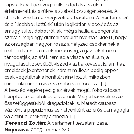
tapsot követően végre elkezdődjék a szűken
értelmezett és szűkre is szabott országértékelés. A
stílus közvetlen, a megszólítás: barátaim. A "hantaméter"
és a "kisebbek lettünk" után logikátlan viccelődés az
amúgy süket dobosról, aki mégis hallja a zongorista
szavait. Majd egy drámai fordulat nyomán kiderül, hogy
az országban nagyon rossz a helyzet: csökkennek a
reálbérek, nőtt a munkanélküliség, a gazdákat nem
támogatják, az áfát nem adja vissza az állam, a
nyugdíjasok zsebéből kiszedik azt a keveset is, amit az
emelések jelentenének, három millióan pedig éppen
csak vegetálnak a honfitársaink közül, miközben
mindenki mindenkivel szembe van fordítva. [...]
A beszéd végére pedig az érvek mögül fokozatosan
kikoptak az adatok és a számok. Még a hamisak és az
összefüggésükből kiragadottak is. Maradt csupasz
vázként a populizmus és helyenként az erős demagógia
valamint a jótékony amnézia. [...]
(
Ferenczi Zoltán
: A parlament leszalámizása.
Népszava
, 2005. február 24.)