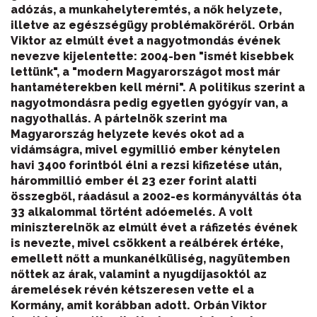
adózás, a munkahelyteremtés, a nők helyzete,
illetve az egészségügy problémaköréről. Orbán
Viktor az elmúlt évet a nagyotmondás évének
nevezve kijelentette: 2004-ben "ismét kisebbek
lettünk", a "modern Magyarországot most már
hantaméterekben kell mérni". A politikus szerint a
nagyotmondásra pedig egyetlen gyógyír van, a
nagyothallás. A pártelnök szerint ma
Magyarország helyzete kevés okot ad a
vidámságra, mivel egymillió ember kénytelen
havi 3400 forintból élni a rezsi kifizetése után,
hárommillió ember él 23 ezer forint alatti
összegből, ráadásul a 2002-es kormányváltás óta
33 alkalommal történt adóemelés. A volt
miniszterelnök az elmúlt évet a ráfizetés évének
is nevezte, mivel csökkent a reálbérek értéke,
emellett nőtt a munkanélküliség, nagyütemben
nőttek az árak, valamint a nyugdíjasoktól az
áremelések révén kétszeresen vette el a
Kormány, amit korábban adott. Orbán Viktor