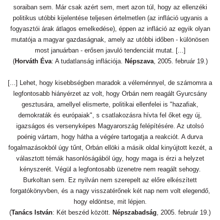
soraiban sem. Már csak azért sem, mert azon túl, hogy az ellenzéki
politikus utóbbi kijelentése teljesen értelmetlen (az infláció ugyanis a
fogyasztói árak átlagos emelkedése), éppen az infláció az egyik olyan
mutatója a magyar gazdaságnak, amely az utóbbi időben - különösen
most januárban - erősen javuló tendenciát mutat. [...]
(
Horváth Éva
: A tudatlanság inflációja.
Népszava
, 2005. február 19.)
[...] Lehet, hogy kisebbségben maradok a véleménnyel, de számomra a
legfontosabb hiányérzet az volt, hogy Orbán nem reagált Gyurcsány
gesztusára, amellyel elismerte, politikai ellenfelei is "hazafiak,
demokraták és európaiak", s csatlakozásra hívta fel őket egy új,
igazságos és versenyképes Magyarország felépítésére. Az utolsó
poénig vártam, hogy hátha a végére tartogatja a reakciót. A durva
fogalmazásokból úgy tűnt, Orbán ellöki a másik oldal kinyújtott kezét, a
választott témák hasonlóságából úgy, hogy maga is érzi a helyzet
kényszerét. Végül a legfontosabb üzenetre nem reagált sehogy.
Burkoltan sem. Ez nyilván nem szerepelt az előre elkészített
forgatókönyvben, és a nagy visszatérőnek két nap nem volt elegendő,
hogy eldöntse, mit lépjen.
(
Tanács István
: Két beszéd között.
Népszabadság
, 2005. február 19.)