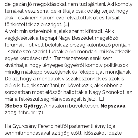
de igazán jó megoldásokat nem tud ajánlani. Aki komoly
témákat vesz sorra, de kritikája csak odáig terjed, hogy
akik - csaknem három éve felváltották őt és társait -
tönkretették az országot. [...]
A volt miniszterelnök a jelek szerint kifáradt. Akik
végigkísérték a tegnapi Nagy Beszédet megelőző
fórumait - öt volt belőlük az ország különböző pontjain
- szinte szó szerint tudták előre mondani, mi következik
egyes kérdések után. Természetesen senki sem
kívánhatja, hogy lényeges ügyekről komoly politikusok
mindig másképp beszéljenek és főképp újat mondjanak.
De az, hogy a mondatok visszaköszönnek és azok is
előre ki tudják számítani, mi következik, akik ebben a
sorozatban most először hallották a Nagy Szónokot, az
már a felkészültség hiányosságait is jelzi. [...]
(
Sebes György
: A hatalom bűvöletében.
Népszava
,
2005. február 17.)
Ha Gyurcsány Ferenc hétfői parlamenti évnyitója
semmitmondásával az 1989 előtti időszakot idézte,