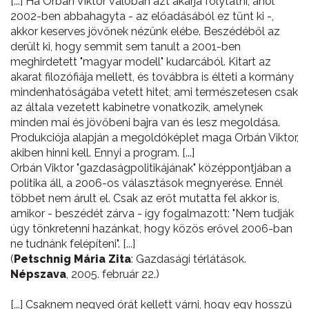
[...] Ha Orbán Viktor valóban azt akarja folytatni, ahol
2002-ben abbahagyta - az előadásából ez tűnt ki -,
akkor keserves jövőnek nézünk elébe. Beszédéből az
derült ki, hogy semmit sem tanult a 2001-ben
meghirdetett "magyar modell" kudarcából. Kitart az
akarat filozófiája mellett, és továbbra is élteti a kormány
mindenhatóságába vetett hitet, ami természetesen csak
az általa vezetett kabinetre vonatkozik, amelynek
minden mai és jövőbeni bajra van és lesz megoldása.
Produkciója alapján a megoldóképlet maga Orbán Viktor,
akiben hinni kell. Ennyi a program. [...]
Orbán Viktor "gazdaságpolitikájának" középpontjában a
politika áll, a 2006-os választások megnyerése. Ennél
többet nem árult el. Csak az erőt mutatta fel akkor is,
amikor - beszédét zárva - így fogalmazott: "Nem tudják
úgy tönkretenni hazánkat, hogy közös erővel 2006-ban
ne tudnánk felépíteni". [...]
(
Petschnig Mária Zita
: Gazdasági térlátások.
Népszava
, 2005. február 22.)
[...] Csaknem negyed órát kellett várni, hogy egy hosszú