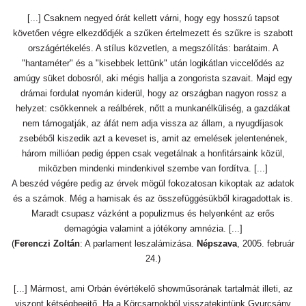
[...] Csaknem negyed órát kellett várni, hogy egy hosszú tapsot
követően végre elkezdődjék a szűken értelmezett és szűkre is szabott
országértékelés. A stílus közvetlen, a megszólítás: barátaim. A
"hantaméter" és a "kisebbek lettünk" után logikátlan viccelődés az
amúgy süket dobosról, aki mégis hallja a zongorista szavait. Majd egy
drámai fordulat nyomán kiderül, hogy az országban nagyon rossz a
helyzet: csökkennek a reálbérek, nőtt a munkanélküliség, a gazdákat
nem támogatják, az áfát nem adja vissza az állam, a nyugdíjasok
zsebéből kiszedik azt a keveset is, amit az emelések jelentenének,
három millióan pedig éppen csak vegetálnak a honfitársaink közül,
miközben mindenki mindenkivel szembe van fordítva. [...]
A beszéd végére pedig az érvek mögül fokozatosan kikoptak az adatok
és a számok. Még a hamisak és az összefüggésükből kiragadottak is.
Maradt csupasz vázként a populizmus és helyenként az erős
demagógia valamint a jótékony amnézia. [...]
(
Ferenczi Zoltán
: A parlament leszalámizása.
Népszava
, 2005. február
24.)
[...] Mármost, ami Orbán évértékelő showműsorának tartalmát illeti, az
viszont kétségbeejtő. Ha a Körcsarnokból visszatekintünk Gyurcsány