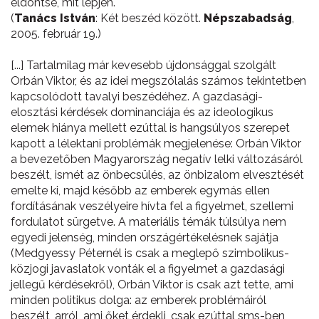
eldöntse, mit lépjen.
(
Tanács István
: Két beszéd között.
Népszabadság
,
2005. február 19.)
[...] Tartalmilag már kevesebb újdonsággal szolgált
Orbán Viktor, és az idei megszólalás számos tekintetben
kapcsolódott tavalyi beszédéhez. A gazdasági-
elosztási kérdések dominanciája és az ideologikus
elemek hiánya mellett ezúttal is hangsúlyos szerepet
kapott a lélektani problémák megjelenése: Orbán Viktor
a bevezetőben Magyarország negatív lelki változásáról
beszélt, ismét az önbecsülés, az önbizalom elvesztését
emelte ki, majd később az emberek egymás ellen
fordításának veszélyeire hívta fel a figyelmet, szellemi
fordulatot sürgetve. A materiális témák túlsúlya nem
egyedi jelenség, minden országértékelésnek sajátja
(Medgyessy Péternél is csak a meglepő szimbolikus-
közjogi javaslatok vonták el a figyelmet a gazdasági
jellegű kérdésekről), Orbán Viktor is csak azt tette, ami
minden politikus dolga: az emberek problémáiról
beszélt, arról, ami őket érdekli, csak ezúttal sms-ben