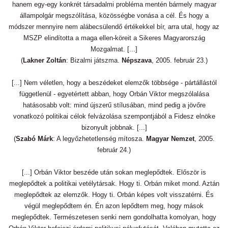
hanem egy-egy konkrét társadalmi probléma mentén bármely magyar
állampolgár megszólítása, közösségbe vonása a cél. És hogy a
módszer mennyire nem alábecsülendő értékekkel bír, arra utal, hogy az
MSZP elindította a maga ellen-köreit a Sikeres Magyarország
Mozgalmat. [...]
(
Lakner Zoltán
: Bizalmi játszma.
Népszava
, 2005. február 23.)
[...] Nem véletlen, hogy a beszédeket elemzők többsége - pártállástól
függetlenül - egyetértett abban, hogy Orbán Viktor megszólalása
hatásosabb volt: mind újszerű stílusában, mind pedig a jövőre
vonatkozó politikai célok felvázolása szempontjából a Fidesz elnöke
bizonyult jobbnak. [...]
(
Szabó Márk
: A legyőzhetetlenség mítosza.
Magyar Nemzet
, 2005.
február 24.)
[...] Orbán Viktor beszéde után sokan meglepődtek. Először is
meglepődtek a politikai vetélytársak. Hogy ti. Orbán miket mond. Aztán
meglepődtek az elemzők. Hogy ti. Orbán képes volt visszatérni. És
végül meglepődtem én. Én azon lepődtem meg, hogy mások
meglepődtek. Természetesen senki nem gondolhatta komolyan, hogy