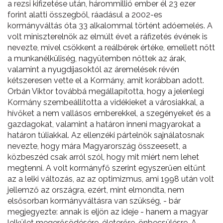
a rezsi kifizetése után, hárommillió ember él 23 ezer
forint alatti összegből, ráadásul a 2002-es
kormányváltás óta 33 alkalommal történt adóemelés. A
volt miniszterelnök az elmúlt évet a ráfizetés évének is
nevezte, mivel csökkent a reálbérek értéke, emellett nőtt
a munkanélküliség, nagyütemben nőttek az árak,
valamint a nyugdíjasoktól az áremelések révén
kétszeresen vette el a Kormány, amit korábban adott.
Orbán Viktor továbbá megállapította, hogy a jelenlegi
Kormány szembeállította a vidékieket a városiakkal, a
hívőket a nem vallásos emberekkel, a szegényeket és a
gazdagokat, valamint a határon inneni magyarokat a
határon túliakkal. Az ellenzéki pártelnök sajnálatosnak
nevezte, hogy mára Magyarország összeesett, a
közbeszéd csak arról szól, hogy mit miért nem lehet
megtenni. A volt kormányfő szerint egyszerűen eltűnt
az a lelki változás, az az optimizmus, ami 1998 után volt
jellemző az országra, ezért, mint elmondta, nem
elsősorban kormányváltásra van szükség, - bár
megjegyezte: annak is eljön az ideje - hanem a magyar
lelkület megerősödésére, életerőre, önbecsülésre. A