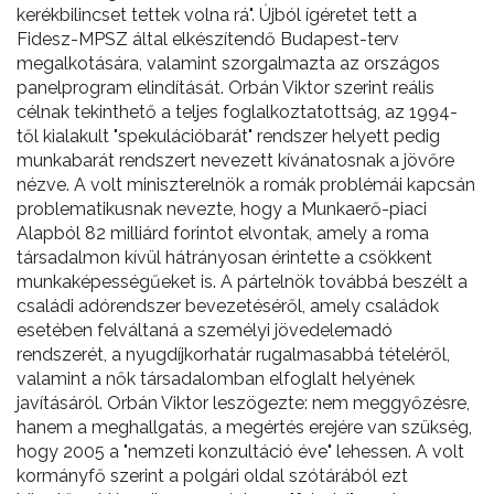
kerékbilincset tettek volna rá". Újból ígéretet tett a
Fidesz-MPSZ által elkészítendő Budapest-terv
megalkotására, valamint szorgalmazta az országos
panelprogram elindítását. Orbán Viktor szerint reális
célnak tekinthető a teljes foglalkoztatottság, az 1994-
től kialakult "spekulációbarát" rendszer helyett pedig
munkabarát rendszert nevezett kívánatosnak a jövőre
nézve. A volt miniszterelnök a romák problémái kapcsán
problematikusnak nevezte, hogy a Munkaerő-piaci
Alapból 82 milliárd forintot elvontak, amely a roma
társadalmon kívül hátrányosan érintette a csökkent
munkaképességűeket is. A pártelnök továbbá beszélt a
családi adórendszer bevezetéséről, amely családok
esetében felváltaná a személyi jövedelemadó
rendszerét, a nyugdíjkorhatár rugalmasabbá tételéről,
valamint a nők társadalomban elfoglalt helyének
javításáról. Orbán Viktor leszögezte: nem meggyőzésre,
hanem a meghallgatás, a megértés erejére van szükség,
hogy 2005 a "nemzeti konzultáció éve" lehessen. A volt
kormányfő szerint a polgári oldal szótárából ezt