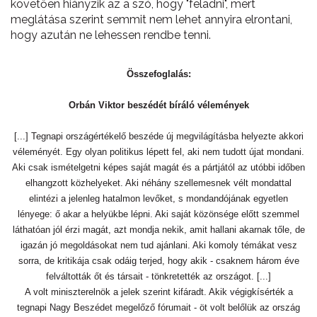
követően hiányzik az a szó, hogy "feladni", mert
meglátása szerint semmit nem lehet annyira elrontani,
hogy azután ne lehessen rendbe tenni.
Összefoglalás:
Orbán Viktor beszédét bíráló vélemények
[...] Tegnapi országértékelő beszéde új megvilágításba helyezte akkori
véleményét. Egy olyan politikus lépett fel, aki nem tudott újat mondani.
Aki csak ismételgetni képes saját magát és a pártjától az utóbbi időben
elhangzott közhelyeket. Aki néhány szellemesnek vélt mondattal
elintézi a jelenleg hatalmon levőket, s mondandójának egyetlen
lényege: ő akar a helyükbe lépni. Aki saját közönsége előtt szemmel
láthatóan jól érzi magát, azt mondja nekik, amit hallani akarnak tőle, de
igazán jó megoldásokat nem tud ajánlani. Aki komoly témákat vesz
sorra, de kritikája csak odáig terjed, hogy akik - csaknem három éve
felváltották őt és társait - tönkretették az országot. [...]
A volt miniszterelnök a jelek szerint kifáradt. Akik végigkísérték a
tegnapi Nagy Beszédet megelőző fórumait - öt volt belőlük az ország