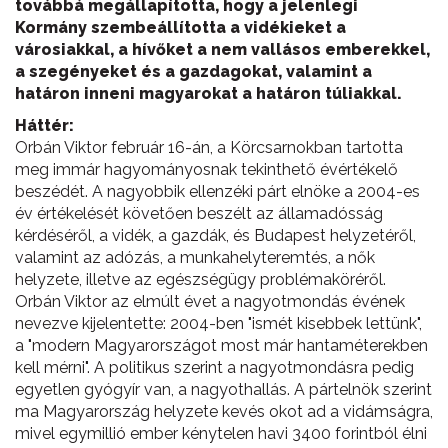
továbbá megállapította, hogy a jelenlegi
Kormány szembeállította a vidékieket a
városiakkal, a hívőket a nem vallásos emberekkel,
a szegényeket és a gazdagokat, valamint a
határon inneni magyarokat a határon túliakkal.
Háttér:
Orbán Viktor február 16-án, a Körcsarnokban tartotta
meg immár hagyományosnak tekinthető évértékelő
beszédét. A nagyobbik ellenzéki párt elnöke a 2004-es
év értékelését követően beszélt az államadósság
kérdéséről, a vidék, a gazdák, és Budapest helyzetéről,
valamint az adózás, a munkahelyteremtés, a nők
helyzete, illetve az egészségügy problémaköréről.
Orbán Viktor az elmúlt évet a nagyotmondás évének
nevezve kijelentette: 2004-ben "ismét kisebbek lettünk",
a "modern Magyarországot most már hantaméterekben
kell mérni". A politikus szerint a nagyotmondásra pedig
egyetlen gyógyír van, a nagyothallás. A pártelnök szerint
ma Magyarország helyzete kevés okot ad a vidámságra,
mivel egymillió ember kénytelen havi 3400 forintból élni