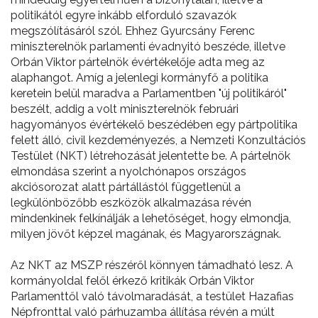
politikától egyre inkább elforduló szavazók
megszólításáról szól. Ehhez Gyurcsány Ferenc
miniszterelnök parlamenti évadnyitó beszéde, illetve
Orbán Viktor pártelnök évértékelője adta meg az
alaphangot. Amíg a jelenlegi kormányfő a politika
keretein belül maradva a Parlamentben "új politikáról"
beszélt, addig a volt miniszterelnök februári
hagyományos évértékelő beszédében egy pártpolitika
felett álló, civil kezdeményezés, a Nemzeti Konzultációs
Testület (NKT) létrehozását jelentette be. A pártelnök
elmondása szerint a nyolchónapos országos
akciósorozat alatt pártállástól függetlenül a
legkülönbözőbb eszközök alkalmazása révén
mindenkinek felkínálják a lehetőséget, hogy elmondja,
milyen jövőt képzel magának, és Magyarországnak.
Az NKT az MSZP részéről könnyen támadható lesz. A
kormányoldal felől érkező kritikák Orbán Viktor
Parlamenttől való távolmaradását, a testület Hazafias
Népfronttal való párhuzamba állítása révén a múlt