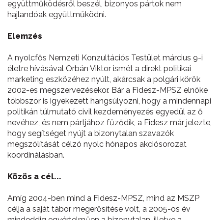
együttműködésről beszél, bizonyos pártok nem
hajlandóak együttműködni.
Elemzés
A nyolcfős Nemzeti Konzultációs Testület március 9-i
életre hívásával Orbán Viktor ismét a direkt politikai
marketing eszközéhez nyúlt, akárcsak a polgári körök
2002-es megszervezésekor. Bár a Fidesz-MPSZ elnöke
többször is igyekezett hangsúlyozni, hogy a mindennapi
politikán túlmutató civil kezdeményezés egyedül az ő
nevéhez, és nem pártjához fűződik, a Fidesz már jelezte,
hogy segítséget nyújt a bizonytalan szavazók
megszólítását célzó nyolc hónapos akciósorozat
koordinálásban.
Közös a cél...
Amíg 2004-ben mind a Fidesz-MPSZ, mind az MSZP
célja a saját tábor megerősítése volt, a 2005-ös év
mindeddig egyértelműen a bizonytalan, illetve a