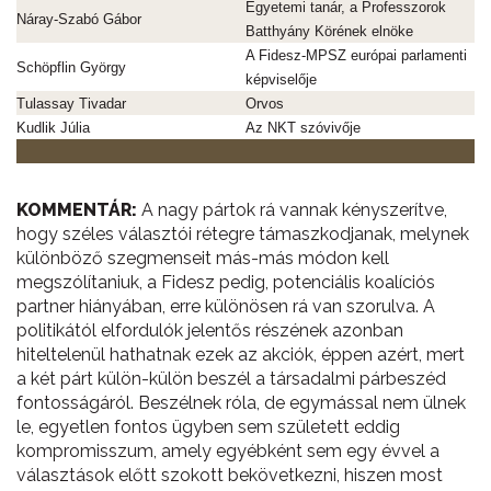
Egyetemi tanár, a Professzorok
Náray-Szabó Gábor
Batthyány Körének elnöke
A Fidesz-MPSZ európai parlamenti
Schöpflin György
képviselője
Tulassay Tivadar
Orvos
Kudlik Júlia
Az NKT szóvivője
KOMMENTÁR:
A nagy pártok rá vannak kényszerítve,
hogy széles választói rétegre támaszkodjanak, melynek
különböző szegmenseit más-más módon kell
megszólítaniuk, a Fidesz pedig, potenciális koalíciós
partner hiányában, erre különösen rá van szorulva. A
politikától elfordulók jelentős részének azonban
hiteltelenül hathatnak ezek az akciók, éppen azért, mert
a két párt külön-külön beszél a társadalmi párbeszéd
fontosságáról. Beszélnek róla, de egymással nem ülnek
le, egyetlen fontos ügyben sem született eddig
kompromisszum, amely egyébként sem egy évvel a
választások előtt szokott bekövetkezni, hiszen most