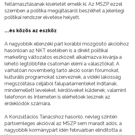
feltámasztásának kísérletét emelik ki. Az MSZP ezzel
szemben a politika megújításáról beszélhet a jelenlegi
politikai rendszer elvetése helyett.
...és közös az eszköz
A nagyobbik ellenzéki párt korábbi mozgósító akcióihoz
hasonlóan az NKT esetében is a direkt politikai
marketing változatos eszközeit alkalmazva kívánja a
lehető legtöbbféle csatornán elérni a választókat. A
várhatóan novemberig tartó akció során fórumokat,
kulturális programokat szerveznek, a vidéki lakosság
megszólítása céljából faluparlamenteket indítanak,
mindemellett leveleket, kérdőíveket küldenek, valamint
telefonon és Interneten is elérhetőek lesznek az
érdeklődők számára.
A Konzultációs Tanácshoz hasonló, névleg szintén
pártsemleges akcióval az MSZP sem maradt adós, a
nagyobbik kormánypárt idén februárban elindította a