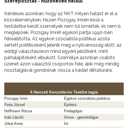
Szereposztás - húzónevek nélkül
Kérdéses azonban, hogy az NKT milyen hatást ér el a
közvéleményben, hiszen Pozsgay Imrén kívül a
testületbe került személyek nem túl ismertek, és nem is
meglepőek. Pozsgay Imrét egykori pártja 1990-ben
félreállította. Az egykori szocialista politikus azóta
sértett politikusként jelenik meg a nyilvánosság előtt, az
eddigi választásokon mind egyéni jelöltként, mint
pártalapítóként elbukott. Személye azonban csábító
üzenet azon választói csoportok felé, akik még mindig
nosztalgiával gondolnak vissza a kádári diktatúrára.
A Nemzeti Konzultációs Testület tagjai
Pozsgay Imre
Egykori szocialista politikus
Finta József
Építész
Hoffmann Rózsa
Pedagógus
Iván László
Orvos - gerontológus
Jókai Anna
Író