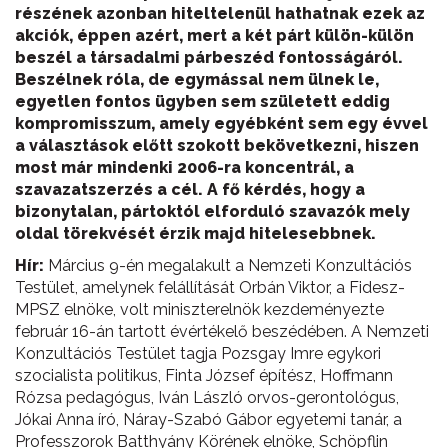
részének azonban hiteltelenül hathatnak ezek az
akciók, éppen azért, mert a két párt külön-külön
beszél a társadalmi párbeszéd fontosságáról.
Beszélnek róla, de egymással nem ülnek le,
egyetlen fontos ügyben sem született eddig
kompromisszum, amely egyébként sem egy évvel
a választások előtt szokott bekövetkezni, hiszen
most már mindenki 2006-ra koncentrál, a
szavazatszerzés a cél. A fő kérdés, hogy a
bizonytalan, pártoktól elforduló szavazók mely
oldal törekvését érzik majd hitelesebbnek.
Hír:
Március 9-én megalakult a Nemzeti Konzultációs
Testület, amelynek felállítását Orbán Viktor, a Fidesz-
MPSZ elnöke, volt miniszterelnök kezdeményezte
február 16-án tartott évértékelő beszédében. A Nemzeti
Konzultációs Testület tagja Pozsgay Imre egykori
szocialista politikus, Finta József építész, Hoffmann
Rózsa pedagógus, Iván László orvos-gerontológus,
Jókai Anna író, Náray-Szabó Gábor egyetemi tanár, a
Professzorok Batthyány Körének elnöke, Schöpflin