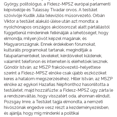
György, politológus, a Fidesz-MPSZ európai parlamenti
képviselője és Tulassay Tivadar orvos. A testület
szóvivője Kudlik Júlia televíziós műsorvezető. Orbán
Viktor a testület alakuló ülése után azt mondta: a
nyolchónapos országos akciósorozat alatt pártállástól
függetlenül mindeninek felkínálják a lehetőséget, hogy
elmondja, milyen jövőt képzel magának, és
Magyarországnak. Ennek érdekében fórumokat,
kulturális programokat tartanak, megindítják a
faluparlamenteket, leveleket, kérdőíveket küldenek,
valamint telefonon és interneten is elérhetőek lesznek.
Göndör István, az MSZP frakcióvezető-helyettese
szerint a Fidesz-MPSZ elnöke csak újabb eszközöket
keres a hatalom megszerzéséhez. Hiller István, az MSZP
elnöke az egykori Hazafias Népfronthoz hasonlította a
testületet, majd hozzáfűzte: a Fidesz-MPSZ úgy zárta le
a rendszerváltás, hogy visszatért oda, ahonnan elindult.
Pozsgay Imre, a Testület tagja elmondta, a nemzeti
hívószónak engedve vesz részt a kezdeményezésben,
és ajánlja, hogy míg mindenki a politikai