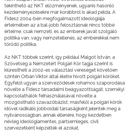
tekinthető az NKT előzményének, ugyanis hasonló
kezdeményezésekre már korábbról is akad példa. A
Fidesz 2004-ben megfogalmazott ideológiája
értelmében az a bal-jobb felosztásnak nincs többé
értelme, csak nemzeti, és az emberek javát szolgáló
politika van, vagy nemzetellenes, az emberekkel nem
törődő politika.
Az NKT többek szerint, így például Malgot István, a
Szövetség a Nemzetért Polgári Kör tagja szerint is
kiüresítheti a 2002-es választási vereséget követően
szintén Orbán Viktor által életre hívott polgári köröket.
Egyfelől ugyan a szerveződések rohamos szaporodása
növelte a Fidesz társadalmi beágyazottságát, személyi
kapcsolathálók felhasználásával növelte a
mozgósítható szavazóbázist, másfelől a polgári körök
idővel radikális jobboldali társaságként jelentek meg a
nyilvánosságban, annak ellenére, hogy kezdetben
névleg ideológiamentes, pártsemleges, civil
szervezetként képzelték el azokat.