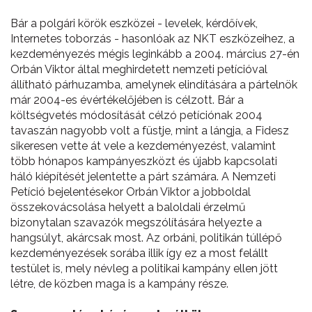
Bár a polgári körök eszközei - levelek, kérdőívek,
Internetes toborzás - hasonlóak az NKT eszközeihez, a
kezdeményezés mégis leginkább a 2004. március 27-én
Orbán Viktor által meghirdetett nemzeti petícióval
állítható párhuzamba, amelynek elindítására a pártelnök
már 2004-es évértékelőjében is célzott. Bár a
költségvetés módosítását célzó petíciónak 2004
tavaszán nagyobb volt a füstje, mint a lángja, a Fidesz
sikeresen vette át vele a kezdeményezést, valamint
több hónapos kampányeszközt és újabb kapcsolati
háló kiépítését jelentette a párt számára. A Nemzeti
Petíció bejelentésekor Orbán Viktor a jobboldal
összekovácsolása helyett a baloldali érzelmű
bizonytalan szavazók megszólítására helyezte a
hangsúlyt, akárcsak most. Az orbáni, politikán túllépő
kezdeményezések sorába illik így ez a most felállt
testület is, mely névleg a politikai kampány ellen jött
létre, de közben maga is a kampány része.