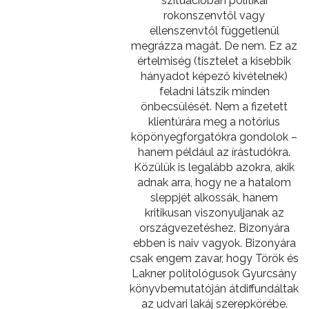
szituációban politikai
rokonszenvtől vagy
ellenszenvtől függetlenül
megrázza magát. De nem. Ez az
értelmiség (tisztelet a kisebbik
hányadot képező kivételnek)
feladni látszik minden
önbecsülését. Nem a fizetett
klientúrára meg a notórius
köpönyegforgatókra gondolok –
hanem például az írástudókra.
Közülük is legalább azokra, akik
adnak arra, hogy ne a hatalom
sleppjét alkossák, hanem
kritikusan viszonyuljanak az
országvezetéshez. Bizonyára
ebben is naiv vagyok. Bizonyára
csak engem zavar, hogy Török és
Lakner politológusok Gyurcsány
könyvbemutatóján átdiffundáltak
az udvari lakáj szerepkörébe.