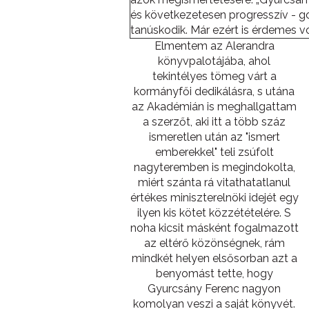
és következetesen progresszív - g
tanúskodik. Már ezért is érdemes vo
Elmentem az Alerandra
könyvpalotájába, ahol
tekintélyes tömeg várt a
kormányfői dedikálásra, s utána
az Akadémián is meghallgattam
a szerzőt, aki itt a több száz
ismeretlen után az "ismert
emberekkel" teli zsúfolt
nagyteremben is megindokolta,
miért szánta rá vitathatatlanul
értékes miniszterelnöki idejét egy
ilyen kis kötet közzétételére. S
noha kicsit másként fogalmazott
az eltérő közönségnek, rám
mindkét helyen elsősorban azt a
benyomást tette, hogy
Gyurcsány Ferenc nagyon
komolyan veszi a saját könyvét.