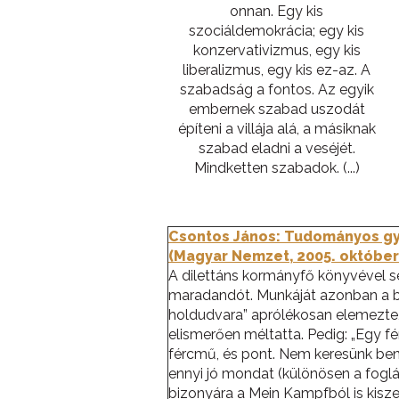
onnan. Egy kis
szociáldemokrácia; egy kis
konzervativizmus, egy kis
liberalizmus, egy kis ez-az. A
szabadság a fontos. Az egyik
embernek szabad uszodát
építeni a villája alá, a másiknak
szabad eladni a veséjét.
Mindketten szabadok. (...)
Csontos János: Tudományos g
(Magyar Nemzet, 2005. október 
A dilettáns kormányfő könyvével s
maradandót. Munkáját azonban a ba
holdudvara” aprólékosan elemezte
elismerően méltatta. Pedig: „Egy fé
fércmű, és pont. Nem keresünk ben
ennyi jó mondat (különösen a fogl
bizonyára a Mein Kampfból is kisz