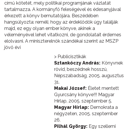
című kötetét, mely politikai programjának vázlatát
tartalmazza. A kormányfő feleségével és édesanyjával
érkezett a könyv bemutatójára. Beszédében
hangsúlyozta: reméli, hogy az érdeklődők úgy találják
majd, ez egy olyan ember könyve, akinek a
véleményével lehet vitatkozni, de gondolatait érdemes
elolvasni. A miniszterelnök szándékai szerint az MSZP
jövő évi
> Publicisztikák
Sztankóczy András:
Könyvnek
rövid, beszédnek hosszú,
Népszabadság, 2005. augusztus
31.
Makai József:
Életet mentett
Gyurcsány könyve!!! Magyar
Hírlap, 2005. szeptember 5.
Magyar Hírlap:
Demokrata a
négyzeten, 2005. szeptember
26.
Pilhál György:
Egy szellemi