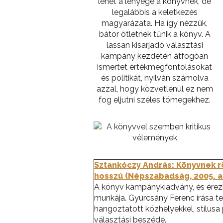
lehet a lényege a könyvnek, de
legalábbis a keletkezés
magyarázata. Ha így nézzük,
bátor ötletnek tűnik a könyv. A
lassan kisarjadó választási
kampány kezdetén átfogóan
ismertet értékmegfontolásokat
és politikát, nyilván számolva
azzal, hogy közvetlenül ez nem
fog eljutni széles tömegekhez.
Sztankóczy András: Könyvnek r
hosszú (Népszabadság, 2005. a
A könyv kampánykiadvány, és érez
munkája. Gyurcsány Ferenc írása te
hangoztatott közhelyekkel, stílusa
választási beszédé.