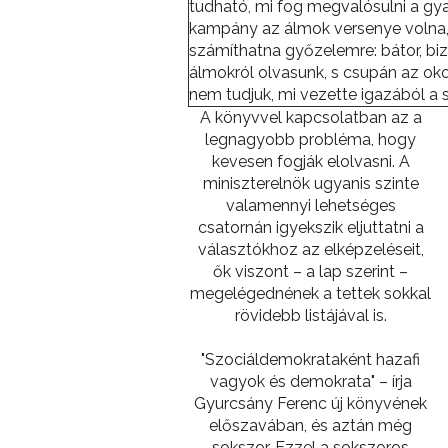
tudható, mi fog megvalósulni a gy
kampány az álmok versenye volna,
számíthatna győzelemre: bátor, bi
álmokról olvasunk, s csupán az ok
nem tudjuk, mi vezette igazából a sz
A könyvvel kapcsolatban az a
legnagyobb probléma, hogy
kevesen fogják elolvasni. A
miniszterelnök ugyanis szinte
valamennyi lehetséges
csatornán igyekszik eljuttatni a
választókhoz az elképzeléseit,
ők viszont – a lap szerint –
megelégednének a tettek sokkal
rövidebb listájával is.
"Szociáldemokrataként hazafi
vagyok és demokrata" – írja
Gyurcsány Ferenc új könyvének
előszavában, és aztán még
sokszor. Ezzel a sokszoros