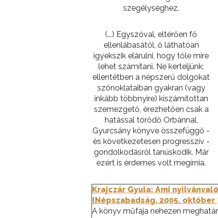
szegélységhez.
(...) Egyszóval, eltérően fő
ellenlábasától, ő láthatóan
igyekszik elárulni, hogy tőle mire
lehet számítani. Ne kerteljünk:
ellentétben a népszerű dolgokat
szónoklataiban gyakran (vagy
inkább többnyire) kiszámítottan
szemezgető, érezhetően csak a
hatással törődő Orbánnal,
Gyurcsány könyve összefüggő -
és következetesen progresszív -
gondolkodásról tanúskodik. Már
ezért is érdemes volt megírnia.
Krajczár Gyula: Ami nyilvánvaló
(Népszabadság, 2005. október 
A könyv műfaja nehezen meghatár