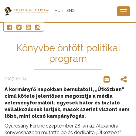
HUN
ENG
Togg
navig
Könyvbe öntött politikai
program
2005-10-04
A kormányfő napokban bemutatott, „Útközben”
című kötete jelentősen megosztja a média
véleményformálóit: egyesek bátor és bíztató
vállalkozásnak tartják, mások szerint viszont nem
több, mint olcsó kampányfogás.
Gyurcsány Ferenc szeptember 28-án az Alexandra
könyvesházban mutatta be és dedikálta „Útközben”