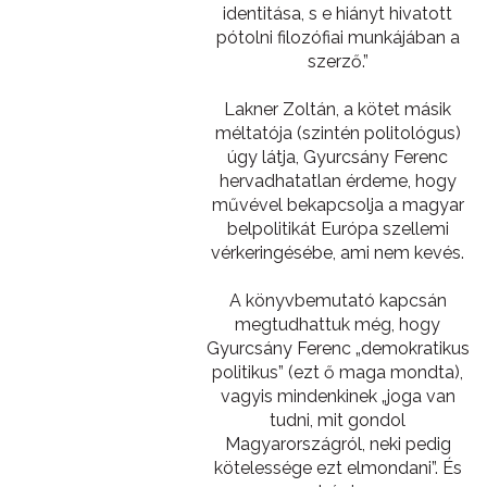
identitása, s e hiányt hivatott
pótolni filozófiai munkájában a
szerző.”
Lakner Zoltán, a kötet másik
méltatója (szintén politológus)
úgy látja, Gyurcsány Ferenc
hervadhatatlan érdeme, hogy
művével bekapcsolja a magyar
belpolitikát Európa szellemi
vérkeringésébe, ami nem kevés.
A könyvbemutató kapcsán
megtudhattuk még, hogy
Gyurcsány Ferenc „demokratikus
politikus” (ezt ő maga mondta),
vagyis mindenkinek „joga van
tudni, mit gondol
Magyarországról, neki pedig
kötelessége ezt elmondani”. És