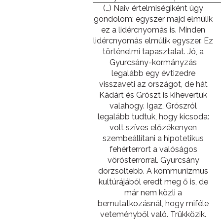
(…) Naiv értelmiségiként úgy
gondolom: egyszer majd elmúlik
ez a lidércnyomás is. Minden
lidércnyomás elmúlik egyszer. Ez
történelmi tapasztalat. Jó, a
Gyurcsány-kormányzás
legalább egy évtizedre
visszaveti az országot, de hát
Kádárt és Grószt is kihevertük
valahogy. Igaz, Grószról
legalább tudtuk, hogy kicsoda:
volt szíves előzékenyen
szembeállítani a hipotetikus
fehérterrort a valóságos
vörösterrorral. Gyurcsány
dörzsöltebb. A kommunizmus
kultúrájából eredt meg ő is, de
már nem közli a
bemutatkozásnál, hogy miféle
veteményből való. Trükközik.