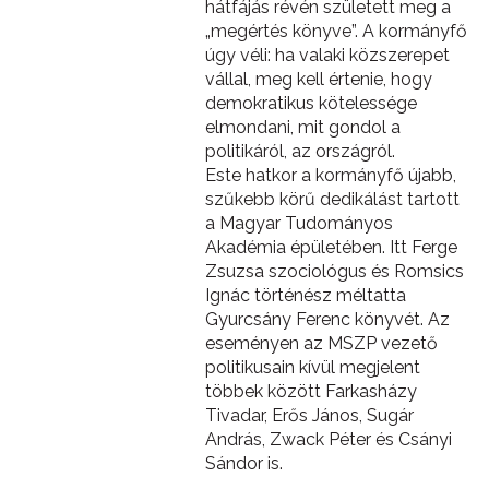
hátfájás révén született meg a
„megértés könyve”. A kormányfő
úgy véli: ha valaki közszerepet
vállal, meg kell értenie, hogy
demokratikus kötelessége
elmondani, mit gondol a
politikáról, az országról.
Este hatkor a kormányfő újabb,
szűkebb körű dedikálást tartott
a Magyar Tudományos
Akadémia épületében. Itt Ferge
Zsuzsa szociológus és Romsics
Ignác történész méltatta
Gyurcsány Ferenc könyvét. Az
eseményen az MSZP vezető
politikusain kívül megjelent
többek között Farkasházy
Tivadar, Erős János, Sugár
András, Zwack Péter és Csányi
Sándor is.