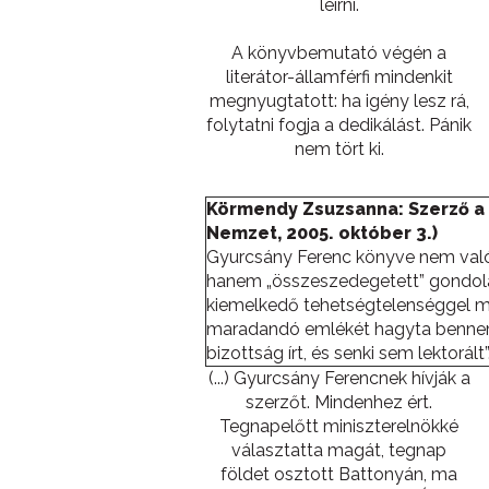
leírni.
A könyvbemutató végén a
literátor-államférfi mindenkit
megnyugtatott: ha igény lesz rá,
folytatni fogja a dedikálást. Pánik
nem tört ki.
Körmendy Zsuzsanna: Szerző a
Nemzet, 2005. október 3.)
Gyurcsány Ferenc könyve nem valód
hanem „összeszedegetett” gondol
kiemelkedő tehetségtelenséggel m
maradandó emlékét hagyta benne
bizottság írt, és senki sem lektorált”
(...) Gyurcsány Ferencnek hívják a
szerzőt. Mindenhez ért.
Tegnapelőtt miniszterelnökké
választatta magát, tegnap
földet osztott Battonyán, ma