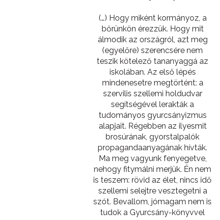
(…) Hogy miként kormányoz, a
bőrünkön érezzük. Hogy mit
álmodik az országról, azt meg
(egyelőre) szerencsére nem
teszik kötelező tananyaggá az
iskolában. Az első lépés
mindenesetre megtörtént: a
szervilis szellemi holdudvar
segítségével lerakták a
tudományos gyurcsányizmus
alapjait. Régebben az ilyesmit
brosúrának, gyorstalpalók
propagandaanyagának hívták.
Ma meg vagyunk fenyegetve,
nehogy fitymálni merjük. Én nem
is teszem: rövid az élet, nincs idő
szellemi selejtre vesztegetni a
szót. Bevallom, jómagam nem is
tudok a Gyurcsány-könyvvel