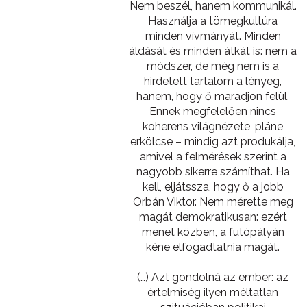
Nem beszél, hanem kommunikál.
Használja a tömegkultúra
minden vívmányát. Minden
áldását és minden átkát is: nem a
módszer, de még nem is a
hirdetett tartalom a lényeg,
hanem, hogy ő maradjon felül.
Ennek megfelelően nincs
koherens világnézete, pláne
erkölcse – mindig azt produkálja,
amivel a felmérések szerint a
nagyobb sikerre számíthat. Ha
kell, eljátssza, hogy ő a jobb
Orbán Viktor. Nem mérette meg
magát demokratikusan: ezért
menet közben, a futópályán
kéne elfogadtatnia magát.
(…) Azt gondolná az ember: az
értelmiség ilyen méltatlan