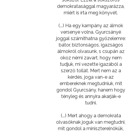
demokratasággal magyarázza,
miért is írta meg könyvét.
(...) Ha egy kampány az álmok
versenye volna, Gyurcsányé
joggal számíthatna győzelemre:
bátor, biztonságos, igazságos
álmokról olvasunk, s csupán az
okoz némi zavart, hogy nem
tudjuk, mi vezette igazából a
szerző tollát. Mert nem az a
kérdés, joga van-e az
embereknek megtudniuk, mit
gondol Gyurcsány, hanem hogy
tényleg és annyira akarják-e
tudni.
(...) Mert ahogy a demokrata
olvasóknak joguk van megtudni,
mit gondol a miniszterelnökük,