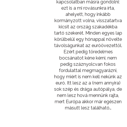
kapcsolatban másra gondolni:
ezt is a mi rovásunkra írta,
ahelyett, hogy inkább
kormányzott volna, visszatartva
kicsit az ország szakadékba
tartó szekerét. Minden egyes lap
körülbelül egy hónappal növelte
távolságunkat az euróövezettől.
Ezért pedig töredelmes
bocsánatot kéne kérni, nem
pedig száznyolcvan fokos
fordulattal megmagyarázni,
hogy miért is nem kell nekünk az
euró. Itt lesz az a (nem annyira)
sok szép és drága autópálya, de
nem lesz hová mennünk rajta,
mert Európa akkor már egészen
másutt lesz található…