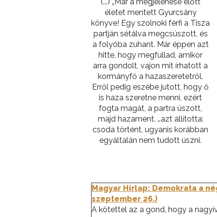
(...) „Már a megjelenése előtt
életet mentett Gyurcsány
könyve! Egy szolnoki férfi a Tisza
partján sétálva megcsúszott, és
a folyóba zuhant. Már éppen azt
hitte, hogy megfullad, amikor
arra gondolt, vajon mit írhatott a
kormányfő a hazaszeretetről.
Erről pedig eszébe jutott, hogy ő
is haza szeretne menni, ezért
fogta magát, a partra úszott,
majd hazament. …azt állította:
csoda történt, ugyanis korábban
egyáltalán nem tudott úszni.
Magyar Hírlap: Demokrata a né
szeptember 26.)
A kötettel az a gond, hogy a nagy