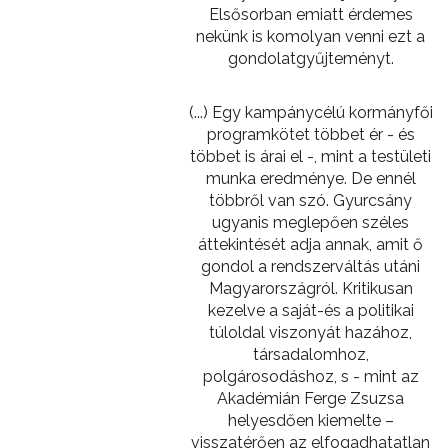
Elsősorban emiatt érdemes
nekünk is komolyan venni ezt a
gondolatgyűjteményt.
(...) Egy kampánycélú kormányfői
programkötet többet ér - és
többet is árai el -, mint a testületi
munka eredménye. De ennél
többről van szó. Gyurcsány
ugyanis meglepően széles
áttekintését adja annak, amit ő
gondol a rendszerváltás utáni
Magyarországról. Kritikusan
kezelve a saját-és a politikai
túloldal viszonyát hazához,
társadalomhoz,
polgárosodáshoz, s - mint az
Akadémián Ferge Zsuzsa
helyesdően kiemelte –
visszatérően az elfogadhatatlan