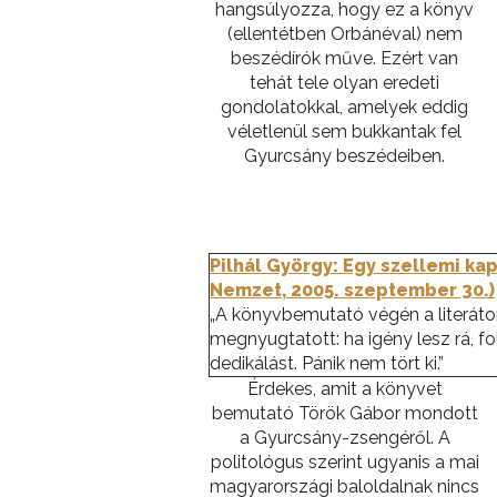
hangsúlyozza, hogy ez a könyv
(ellentétben Orbánéval) nem
beszédírók műve. Ezért van
tehát tele olyan eredeti
gondolatokkal, amelyek eddig
véletlenül sem bukkantak fel
Gyurcsány beszédeiben.
Pilhál György: Egy szellemi k
Nemzet, 2005. szeptember 30.)
„A könyvbemutató végén a literátor
megnyugtatott: ha igény lesz rá, fol
dedikálást. Pánik nem tört ki.”
Érdekes, amit a könyvet
bemutató Török Gábor mondott
a Gyurcsány-zsengéről. A
politológus szerint ugyanis a mai
magyarországi baloldalnak nincs