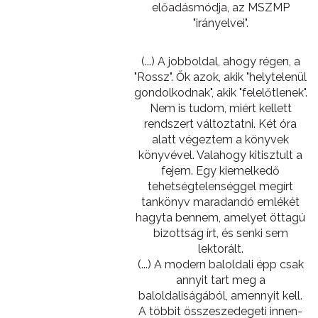
előadásmódja, az MSZMP
"irányelvei".
(...) A jobboldal, ahogy régen, a
"Rossz". Ők azok, akik "helytelenül
gondolkodnak", akik "felelőtlenek".
Nem is tudom, miért kellett
rendszert változtatni. Két óra
alatt végeztem a könyvek
könyvével. Valahogy kitisztult a
fejem. Egy kiemelkedő
tehetségtelenséggel megírt
tankönyv maradandó emlékét
hagyta bennem, amelyet öttagú
bizottság írt, és senki sem
lektorált.
(...) A modern baloldali épp csak
annyit tart meg a
baloldaliságából, amennyit kell.
A többit összeszedegeti innen-