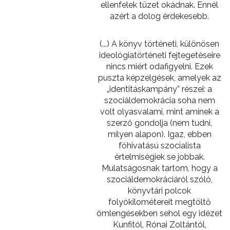
ellenfelek tüzet okádnak. Ennél
azért a dolog érdekesebb.
(...) A könyv történeti, különösen
ideológiatörténeti fejtegetéseire
nincs miért odafigyelni. Ezek
puszta képzelgések, amelyek az
„identitáskampány” részei: a
szociáldemokrácia soha nem
volt olyasvalami, mint aminek a
szerző gondolja (nem tudni,
milyen alapon). Igaz, ebben
főhivatású szocialista
értelmiségiek se jobbak.
Mulatságosnak tartom, hogy a
szociáldemokráciáról szóló,
könyvtári polcok
folyókilométereit megtöltő
ömlengésekben sehol egy idézet
Kunfitól, Rónai Zoltántól,