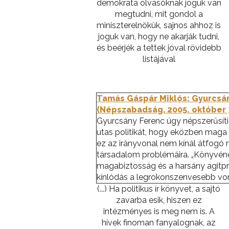
demokrata olvasóknak joguk van
megtudni, mit gondol a
miniszterelnökük, sajnos ahhoz is
joguk van, hogy ne akarják tudni,
és beérjék a tettek jóval rövidebb
listájával
Tamás Gáspár Miklós: Gyurcsán
(Népszabadság, 2005. október 
Gyurcsány Ferenc úgy népszerűsíti 
utas politikát, hogy eközben maga i
ez az irányvonal nem kínál átfogó
társadalom problémáira. „Könyvéne
magabiztosság és a harsány agitpro
kínlódás a legrokonszenvesebb von
(...) Ha politikus ír könyvet, a sajtó
zavarba esik, hiszen ez
intézményes is meg nem is. A
hívek finoman fanyalognak, az