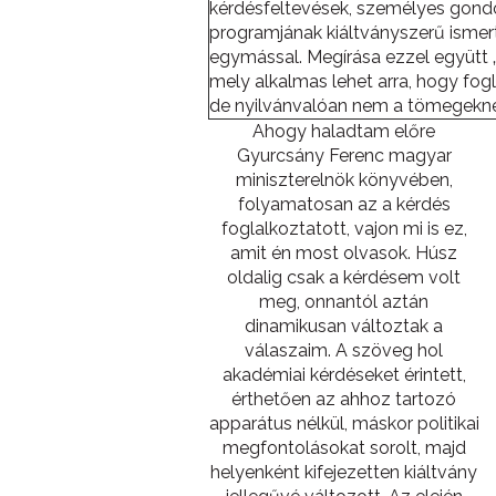
kérdésfeltevések, személyes gond
programjának kiáltványszerű ismer
egymással. Megírása ezzel együtt „b
mely alkalmas lehet arra, hogy fog
de nyilvánvalóan nem a tömegekne
Ahogy haladtam előre
Gyurcsány Ferenc magyar
miniszterelnök könyvében,
folyamatosan az a kérdés
foglalkoztatott, vajon mi is ez,
amit én most olvasok. Húsz
oldalig csak a kérdésem volt
meg, onnantól aztán
dinamikusan változtak a
válaszaim. A szöveg hol
akadémiai kérdéseket érintett,
érthetően az ahhoz tartozó
apparátus nélkül, máskor politikai
megfontolásokat sorolt, majd
helyenként kifejezetten kiáltvány