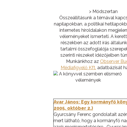
> Módszertan
Összeállításunk a témával kapc
napilapokban, a politikai hetilapok
internetes híroldalakon megjelent
véleményeket ismerteti. A kerett
részekben az adott írás általunk
tartalmi összefoglalója szerepel,
szerinti részeket idézőjelben tünt
Munkánkhoz az
Observer Bu
Médiafigyelő Kft.
adatbázisát ha
Avar János: Egy kormányfő köny
2005. október 2.)
Gyurcsány Ferenc gondolatait azért
mert látható, hogy a kormányfő nag
azok megismertetésére. „Gyurcsán