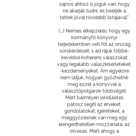
sajnos ahhoz is joguk van, hogy
ne akarják tudni, és beérjék a
tettek jóval rövidebb listájával.”
(...) Nemes elképzelés, hogy egy
kormányfő könyvnyi
terjedelemben veti föl az ország
sorskérdéseit, s ad rájuk többé-
kevésbé koherens válaszokat
vagy legalább válaszkísérleteket,
-kezdeményeket. Ám egyelőre
nem látjuk, hogyan győzhetné
meg ezzel a könyvvel a
választópolgárok többségét.
Mert bármilyen lendületes
pátosz segíti az érveket,
gondolatokat, ígéreteket, a
meggyőzésnek van még egy
elengedhetetlen mozzanata: az
olvasás. Mert ahogy a