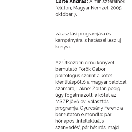
Csite András:
A miniszterelnök
félúton; Magyar Nemzet, 2005.
október 7.
választási programjára és
kampányára is hatással lesz új
könyve.
Az Útközben című könyvet
bemutató Török Gábor
politológus szerint a kötet
identitáspótló a magyar baloldal
számára, Lakner Zoltán pedig
úgy fogalmazott: a kötet az
MSZP jövő évi választási
programja. Gyurcsány Ferenc a
bemutatón elmondta: pár
hónapos „intellektuális
szenvedés”, pár hét írás, majd