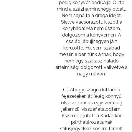
pedig könyvét dedikálja. Ó írta
mind a százharmincnégy oldalt.
Nem sajnálta a drága idejét.
Sietve vacsorázott, kiszólt a
konyhába: Ma nem úszom,
dolgozom a könyvemen. A
család lábujjhegyen járt
körülötte. Föl sem szabad
merülnie bennünk annak, hogy
nem egy szakasz haladó
értelmiségi dolgozott vállvetve a
nagy művön.
(...) Ahogy száguldottam a
fejezeteken át (elég könnyű
olvasni, latinos egyszerűség
jellemzi), visszafiatalodtam.
Eszembe jutott a Kádár-kor
párthatározatainak
stílusjegyekkel sosem terhelt