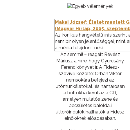
Makai József: Életet mentett G
(Magyar Hírlap, 2005. szeptemb
Az ironikus hangvételű írás szerin
nem bír olyan jelentőséggel, mint 
a média tulajdonít neki.
Az semmi! – reagált Révész
Máriusz a hírre, hogy Gyurcsány
Ferenc könyvet ír. A Fidesz-
szóvivő közölte: Orbán Viktor
nemsokára befejezi az
utómunkálatokat, és hamarosan
a boltokba kerül az a CD,
amelyen mulatós zene és
becsületes baloldali
úttörőindulók hallhatók a Fidesz
elnökének előadásában.