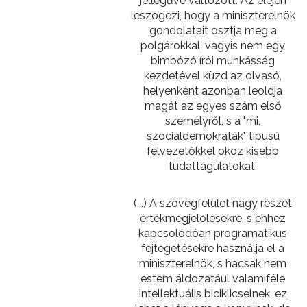
jellegűvé változott. Az elején
leszögezi, hogy a miniszterelnök
gondolatait osztja meg a
polgárokkal, vagyis nem egy
bimbózó írói munkásság
kezdetével küzd az olvasó,
helyenként azonban leoldja
magát az egyes szám első
személyről, s a "mi,
szociáldemokraták" típusú
felvezetőkkel okoz kisebb
tudattágulatokat.
(...) A szövegfelület nagy részét
értékmegjelölésekre, s ehhez
kapcsolódóan programatikus
fejtegetésekre használja el a
miniszterelnök, s hacsak nem
estem áldozatául valamiféle
intellektuális biciklicselnek, ez