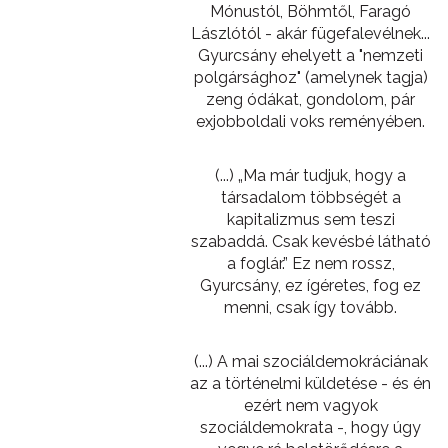
Mónustól, Böhmtől, Faragó
Lászlótól - akár fügefalevélnek...
Gyurcsány ehelyett a "nemzeti
polgársághoz" (amelynek tagja)
zeng ódákat, gondolom, pár
exjobboldali voks reményében.
(...) „Ma már tudjuk, hogy a
társadalom többségét a
kapitalizmus sem teszi
szabaddá. Csak kevésbé látható
a foglár.” Ez nem rossz,
Gyurcsány, ez ígéretes, fog ez
menni, csak így tovább.
(...) A mai szociáldemokráciának
az a történelmi küldetése - és én
ezért nem vagyok
szociáldemokrata -, hogy úgy