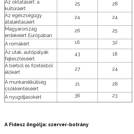
Az oktatásért, a
25
28
kultúráért
Az egészségügy
24
24
átalakításáért
Magyarország
26
25
érdekeiért Európában
16
32
A romákért
Az utak, autópályák
43
18
fejlesztéséért
A bérből és fizetésből
27
24
élőkért
A munkanélküliség
21
28
csökkentéséért
36
23
A nyugdíjasokért
A Fidesz öngólja: szerver-botrány