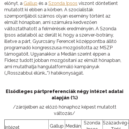
előnyt, a
Gallup
és a
Szonda Ipsos
viszont döntetlent
mutatott ki ebben a körben. A szocialisták
szempontjából számos olyan esemény történt az
elmúlt hónapban, ami számukra kedvezően
változtathatott a felmérések eredményén. A Szonda
Ipsos adataiból az derült ki, hogy a szerver-botrány,
illetve a párt, Gyurcsány Ferencet középpontba állító
programadó kongresszusa mozgósította az MSZP
támogatóit. Ugyanakkor a Medián szerint éppen a
Fidesz tudott jobban mozgósítani az elmúlt hónapban,
ami mutathatja hangulatformáló kampányuk
(„Rosszabbul élünk…”) hatékonyságát.
Elsődleges pártpreferenciák négy intézet adatai
alapján (%)
/zárójelben az előző hónaphoz képest mutatott
változás/
Szonda
Századvég-
Gallup
Medián
Intézet