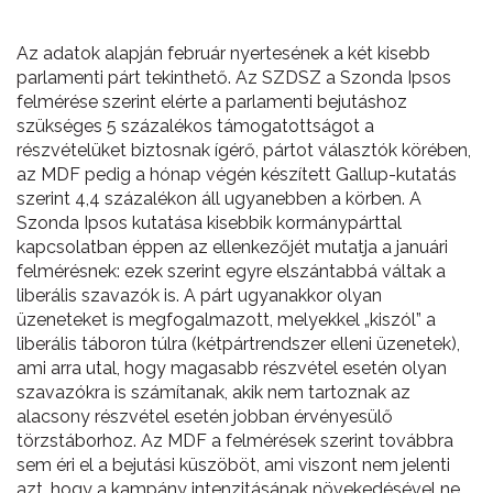
Az adatok alapján február nyertesének a két kisebb
parlamenti párt tekinthető. Az SZDSZ a Szonda Ipsos
felmérése szerint elérte a parlamenti bejutáshoz
szükséges 5 százalékos támogatottságot a
részvételüket biztosnak ígérő, pártot választók körében,
az MDF pedig a hónap végén készített Gallup-kutatás
szerint 4,4 százalékon áll ugyanebben a körben. A
Szonda Ipsos kutatása kisebbik kormánypárttal
kapcsolatban éppen az ellenkezőjét mutatja a januári
felmérésnek: ezek szerint egyre elszántabbá váltak a
liberális szavazók is. A párt ugyanakkor olyan
üzeneteket is megfogalmazott, melyekkel „kiszól” a
liberális táboron túlra (kétpártrendszer elleni üzenetek),
ami arra utal, hogy magasabb részvétel esetén olyan
szavazókra is számítanak, akik nem tartoznak az
alacsony részvétel esetén jobban érvényesülő
törzstáborhoz. Az MDF a felmérések szerint továbbra
sem éri el a bejutási küszöböt, ami viszont nem jelenti
azt, hogy a kampány intenzitásának növekedésével ne