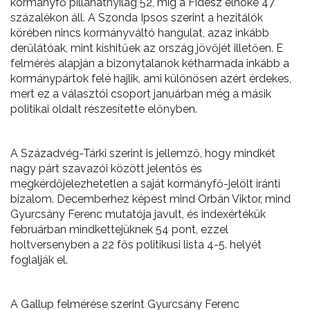
kormányfő pillanatnyilag 52, míg a Fidesz elnöke 47
százalékon áll. A Szonda Ipsos szerint a hezitálók
körében nincs kormányváltó hangulat, azaz inkább
derűlátóak, mint kishitűek az ország jövőjét illetően. E
felmérés alapján a bizonytalanok kétharmada inkább a
kormánypártok felé hajlik, ami különösen azért érdekes,
mert ez a választói csoport januárban még a másik
politikai oldalt részesítette előnyben.
A Századvég-Tárki szerint is jellemző, hogy mindkét
nagy párt szavazói között jelentős és
megkérdőjelezhetetlen a saját kormányfő-jelölt iránti
bizalom. Decemberhez képest mind Orbán Viktor, mind
Gyurcsány Ferenc mutatója javult, és indexértékük
februárban mindkettejüknek 54 pont, ezzel
holtversenyben a 22 fős politikusi lista 4-5. helyét
foglalják el.
A Gallup felmérése szerint Gyurcsány Ferenc