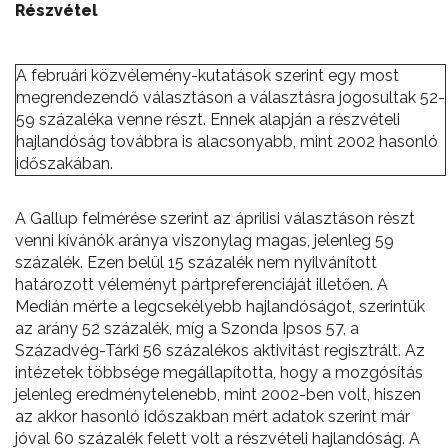
Részvétel
A februári közvélemény-kutatások szerint egy most
megrendezendő választáson a választásra jogosultak 52-
59 százaléka venne részt. Ennek alapján a részvételi
hajlandóság továbbra is alacsonyabb, mint 2002 hasonló
időszakában.
A Gallup felmérése szerint az áprilisi választáson részt
venni kívánók aránya viszonylag magas, jelenleg 59
százalék. Ezen belül 15 százalék nem nyilvánított
határozott véleményt pártpreferenciáját illetően. A
Medián mérte a legcsekélyebb hajlandóságot, szerintük
az arány 52 százalék, míg a Szonda Ipsos 57, a
Századvég-Tárki 56 százalékos aktivitást regisztrált. Az
intézetek többsége megállapította, hogy a mozgósítás
jelenleg eredménytelenebb, mint 2002-ben volt, hiszen
az akkor hasonló időszakban mért adatok szerint már
jóval 60 százalék felett volt a részvételi hajlandóság. A