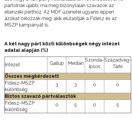
pártolnak újabb, ma még bizonytalan szavazók az
ellenzéki párthoz. Az MDF üzenetei ugyanis éppen
azokat célozzák meg, akik elutasítják a Fidesz és az
MSZP kampányát is.
A két nagy párt közti különbségek négy intézet
adatai alapján (%)
Szonda-
Századvég-
Gallup
Medián
Intézet
Ipsos
Tárki
Összes megkérdezett
Fidesz-MSZP
3
3
0
0
különbség
Biztos szavazó pártválasztók
Fidesz-MSZP
0
5
0
5
különbség