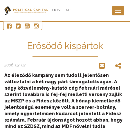
HUN
ENG
Togg
navig
Erősödő kispártok
2006-03-02
Az éleződő kampány sem tudott jelentősen
változtatni a két nagy párt támogatottságán. A
négy közvélemény-kutató cég februári mérései
szerint továbbra is fej-fej melletti verseny zajlik
az MSZP és a Fidesz között. A hónap kiemelkedő
jelentőségű eseménye volt a szerver-botrány,
amely egyértelműen kudarcot jelentett a Fidesz
számára. Február újdonságot hozott abban, hogy
mind az SZDSZ, mind az MDF növelni tudta