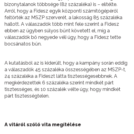
bizonytalanok többsége (82 százaléka) is – elítélte.
Arról, hogy a Fidesz egyik központi számítógépéről
feltörték az MSZP szerverét, a lakosság 85 százaléka
hallott. A válaszadók több mint fele szerint a Fidesz
ebben az ügyben súlyos bűnt követett el, míg a
válaszadók bő negyede véli úgy, hogy a Fidesz tette
bocsánatos bűn.
A kutatásból az is kiderült, hogy a kampány során eddig
a válaszadók 45 százaléka összességében az MSZP-t,
24 százaléka a Fideszt látta tisztességesebbnek. A
megkérdezettek 6 százaléka szerint mindkét párt
tisztességes, és 10 százalék vélte úgy, hogy mindkét
párt tisztességtelen.
A vitáról szóló vita megítélése