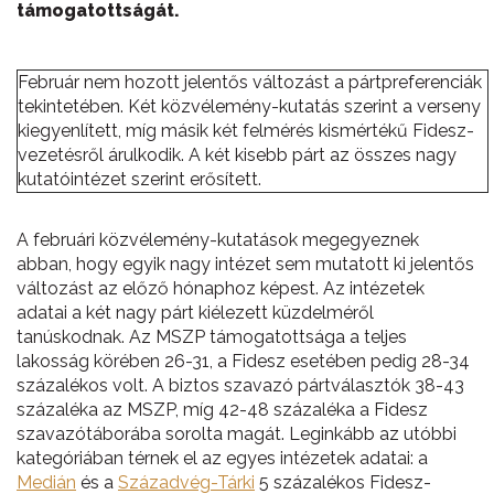
támogatottságát.
Február nem hozott jelentős változást a pártpreferenciák
tekintetében. Két közvélemény-kutatás szerint a verseny
kiegyenlített, míg másik két felmérés kismértékű Fidesz-
vezetésről árulkodik. A két kisebb párt az összes nagy
kutatóintézet szerint erősített.
A februári közvélemény-kutatások megegyeznek
abban, hogy egyik nagy intézet sem mutatott ki jelentős
változást az előző hónaphoz képest. Az intézetek
adatai a két nagy párt kiélezett küzdelméről
tanúskodnak. Az MSZP támogatottsága a teljes
lakosság körében 26-31, a Fidesz esetében pedig 28-34
százalékos volt. A biztos szavazó pártválasztók 38-43
százaléka az MSZP, míg 42-48 százaléka a Fidesz
szavazótáborába sorolta magát. Leginkább az utóbbi
kategóriában térnek el az egyes intézetek adatai: a
Medián
és a
Századvég-Tárki
5 százalékos Fidesz-