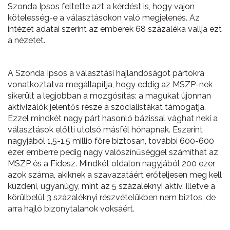
Szonda Ipsos feltette azt a kérdést is, hogy vajon
kötelesség-e a választásokon való megjelenés. Az
intézet adatai szerint az emberek 68 százaléka vallja ezt
a nézetet.
A Szonda Ipsos a választási hajlandóságot pártokra
vonatkoztatva megállapítja, hogy eddig az MSZP-nek
sikerült a legjobban a mozgósítás: a magukat újonnan
aktivizálók jelentős része a szocialistákat támogatja.
Ezzel mindkét nagy párt hasonló bázissal vághat neki a
választások előtti utolsó másfél hónapnak. Eszerint
nagyjából 1,5-1,5 millió főre biztosan, további 600-600
ezer emberre pedig nagy valószínűséggel számíthat az
MSZP és a Fidesz. Mindkét oldalon nagyjából 200 ezer
azok száma, akiknek a szavazatáért erőteljesen meg kell
küzdeni, ugyanúgy, mint az 5 százaléknyi aktív, illetve a
körülbelül 3 százaléknyi részvételükben nem biztos, de
arra hajló bizonytalanok voksáért.