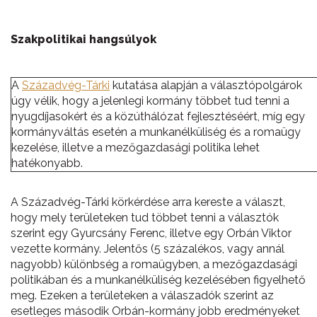
Szakpolitikai hangsúlyok
A
Századvég-Tárki
kutatása alapján a választópolgárok
úgy vélik, hogy a jelenlegi kormány többet tud tenni a
nyugdíjasokért és a közúthálózat fejlesztéséért, míg egy
kormányváltás esetén a munkanélküliség és a romaügy
kezelése, illetve a mezőgazdasági politika lehet
hatékonyabb.
A Századvég-Tárki körkérdése arra kereste a választ,
hogy mely területeken tud többet tenni a választók
szerint egy Gyurcsány Ferenc, illetve egy Orbán Viktor
vezette kormány. Jelentős (5 százalékos, vagy annál
nagyobb) különbség a romaügyben, a mezőgazdasági
politikában és a munkanélküliség kezelésében figyelhető
meg. Ezeken a területeken a válaszadók szerint az
esetleges második Orbán-kormány jobb eredményeket