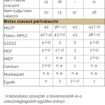
Nem menne
15
18
-
11
szavazni
Nem tudja/nem
20
13
31*
26
válaszol
Biztos szavazó pártválasztó
42
38 (-1)
43
43 (-2)
MSZP
42 (-4)
43 (+1)
43
48 (-1)
Fidesz-MPSZ
4 (+1)
3
5
4 (+2)
SZDSZ
4 (+1)
2 (-1)
3
2 (+1)
MDF
1
n. a.
2
2 (+1)
MIÉP
2 (+1)
n. a.
1
n. a.
Centrum
n. a.
n. a.
n. a.
n. a.
Munkáspárt
0
3
2 (-1)
1
Egyéb
* A bizonytalan szavazók, a távolmaradók és a
válaszmegtagadók együttes aránya.