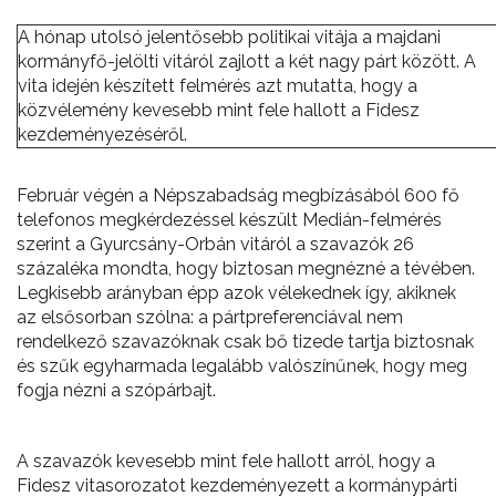
A hónap utolsó jelentősebb politikai vitája a majdani
kormányfő-jelölti vitáról zajlott a két nagy párt között. A
vita idején készített felmérés azt mutatta, hogy a
közvélemény kevesebb mint fele hallott a Fidesz
kezdeményezéséről.
Február végén a Népszabadság megbízásából 600 fő
telefonos megkérdezéssel készült Medián-felmérés
szerint a Gyurcsány-Orbán vitáról a szavazók 26
százaléka mondta, hogy biztosan megnézné a tévében.
Legkisebb arányban épp azok vélekednek így, akiknek
az elsősorban szólna: a pártpreferenciával nem
rendelkező szavazóknak csak bő tizede tartja biztosnak
és szűk egyharmada legalább valószínűnek, hogy meg
fogja nézni a szópárbajt.
A szavazók kevesebb mint fele hallott arról, hogy a
Fidesz vitasorozatot kezdeményezett a kormánypárti