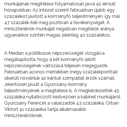
munkájának megítélése folyamatosan javul az elmúlt
hónapokban. Az intézet szerint februárban újabb egy
százalékot javított a kormányfő teljesítményén, így már
47 százalék ítéli meg pozitívan a tevékenységét. A
miniszterelnök munkáját negatívan megítélők aránya
ugyanakkor szintén magas: jelenleg 40 százalékos.
A Medián a politikusok népszerűségét vizsgálva
megállapította, hogy a két kormányfő-jelölt
népszerűségének változása teljesen megegyezik.
Februárban azonos mértékben (négy százalékponttal)
sikerült növelniük az irántuk szimpátiát érzők számát.
Jelentősen javult a Gyurcsány-kormány
teljesítményének a megítélése is. A megkérdezettek 45
százaléka nyilatkozott kedvezően a kabinet munkájáról.
Gyurcsány Ferencet a válaszadók 43 százaléka, Orbán
Viktort 41 százaléka tartja alkalmasabb
miniszterelnöknek.