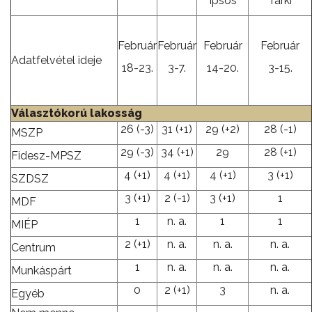
Ipsos
Tárki
Február
Február
Február
Február
Adatfelvétel ideje
18-23.
3-7.
14-20.
3-15.
Választókorú lakosság
26 (-3)
31 (+1)
29 (+2)
28 (-1)
MSZP
29 (-3)
34 (+1)
29
28 (+1)
Fidesz-MPSZ
4 (+1)
4 (+1)
4 (+1)
3 (+1)
SZDSZ
3 (+1)
2 (-1)
3 (+1)
1
MDF
1
n. a.
1
1
MIÉP
2 (+1)
n. a.
n. a.
n. a.
Centrum
1
n. a.
n. a.
n. a.
Munkáspárt
0
2 (+1)
3
n. a.
Egyéb