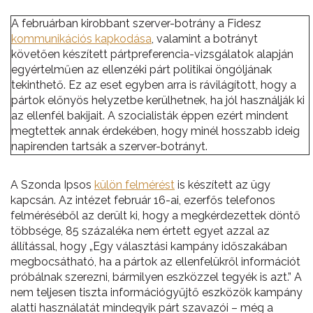
A februárban kirobbant szerver-botrány a Fidesz
kommunikációs kapkodása
, valamint a botrányt
követően készített pártpreferencia-vizsgálatok alapján
egyértelműen az ellenzéki párt politikai öngóljának
tekinthető. Ez az eset egyben arra is rávilágított, hogy a
pártok előnyös helyzetbe kerülhetnek, ha jól használják ki
az ellenfél bakijait. A szocialisták éppen ezért mindent
megtettek annak érdekében, hogy minél hosszabb ideig
napirenden tartsák a szerver-botrányt.
A Szonda Ipsos
külön felmérést
is készített az ügy
kapcsán. Az intézet február 16-ai, ezerfős telefonos
felméréséből az derült ki, hogy a megkérdezettek döntő
többsége, 85 százaléka nem értett egyet azzal az
állítással, hogy „Egy választási kampány időszakában
megbocsátható, ha a pártok az ellenfelükről információt
próbálnak szerezni, bármilyen eszközzel tegyék is azt.” A
nem teljesen tiszta információgyűjtő eszközök kampány
alatti használatát mindegyik párt szavazói – még a