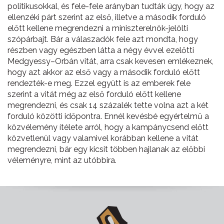
politikusokkal, és fele-fele arányban tudták úgy, hogy az
ellenzéki párt szerint az első, illetve a második forduló
előtt kellene megrendezni a miniszterelnök-jelölti
szópárbajt. Bár a válaszadók fele azt mondta, hogy
részben vagy egészben látta a négy évvel ezelőtti
Medgyessy–Orbán vitát, arra csak kevesen emlékeznek,
hogy azt akkor az első vagy a második forduló előtt
rendezték-e meg. Ezzel együtt is az emberek fele
szerint a vitát még az első forduló előtt kellene
megrendezni, és csak 14 százalék tette volna azt a két
forduló közötti időpontra. Ennél kevésbé egyértelmű a
közvélemény ítélete arról, hogy a kampánycsend előtt
közvetlenül vagy valamivel korábban kellene a vitát
megrendezni, bár egy kicsit többen hajlanak az előbbi
véleményre, mint az utóbbira.