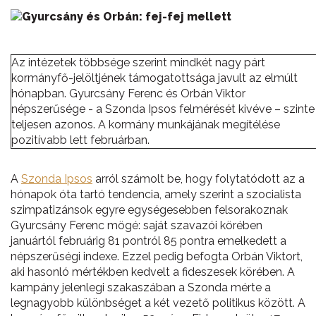
Az intézetek többsége szerint mindkét nagy párt
kormányfő-jelöltjének támogatottsága javult az elmúlt
hónapban. Gyurcsány Ferenc és Orbán Viktor
népszerűsége - a Szonda Ipsos felmérését kivéve – szinte
teljesen azonos. A kormány munkájának megítélése
pozitívabb lett februárban.
A
Szonda Ipsos
arról számolt be, hogy folytatódott az a
hónapok óta tartó tendencia, amely szerint a szocialista
szimpatizánsok egyre egységesebben felsorakoznak
Gyurcsány Ferenc mögé: saját szavazói körében
januártól februárig 81 pontról 85 pontra emelkedett a
népszerűségi indexe. Ezzel pedig befogta Orbán Viktort,
aki hasonló mértékben kedvelt a fideszesek körében. A
kampány jelenlegi szakaszában a Szonda mérte a
legnagyobb különbséget a két vezető politikus között. A