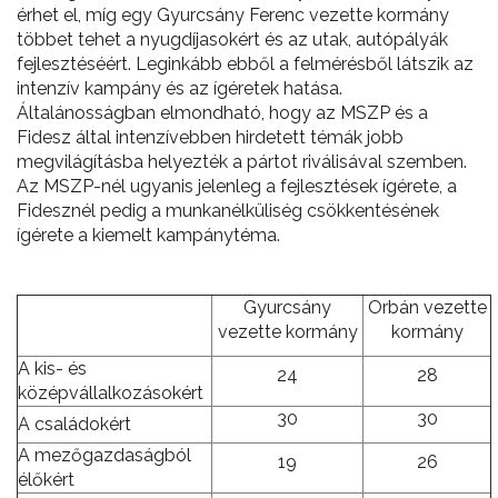
érhet el, míg egy Gyurcsány Ferenc vezette kormány
többet tehet a nyugdíjasokért és az utak, autópályák
fejlesztéséért. Leginkább ebből a felmérésből látszik az
intenzív kampány és az ígéretek hatása.
Általánosságban elmondható, hogy az MSZP és a
Fidesz által intenzívebben hirdetett témák jobb
megvilágításba helyezték a pártot riválisával szemben.
Az MSZP-nél ugyanis jelenleg a fejlesztések ígérete, a
Fidesznél pedig a munkanélküliség csökkentésének
ígérete a kiemelt kampánytéma.
Gyurcsány
Orbán vezette
vezette kormány
kormány
A kis- és
24
28
középvállalkozásokért
30
30
A családokért
A mezőgazdaságból
19
26
élőkért