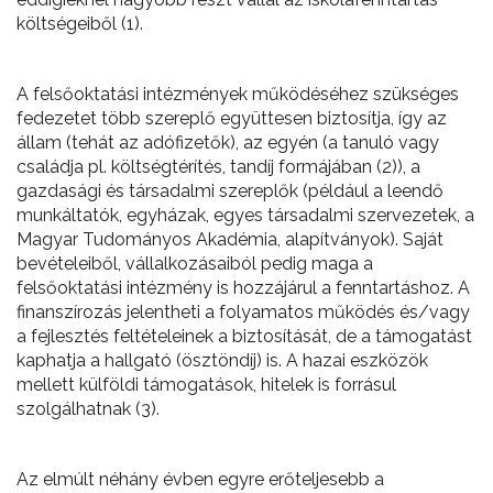
költségeiből (1).
A felsőoktatási intézmények működéséhez szükséges
fedezetet több szereplő együttesen biztosítja, így az
állam (tehát az adófizetők), az egyén (a tanuló vagy
családja pl. költségtérítés, tandíj formájában (2)), a
gazdasági és társadalmi szereplők (például a leendő
munkáltatók, egyházak, egyes társadalmi szervezetek, a
Magyar Tudományos Akadémia, alapítványok). Saját
bevételeiből, vállalkozásaiból pedig maga a
felsőoktatási intézmény is hozzájárul a fenntartáshoz. A
finanszírozás jelentheti a folyamatos működés és/vagy
a fejlesztés feltételeinek a biztosítását, de a támogatást
kaphatja a hallgató (ösztöndíj) is. A hazai eszközök
mellett külföldi támogatások, hitelek is forrásul
szolgálhatnak (3).
Az elmúlt néhány évben egyre erőteljesebb a