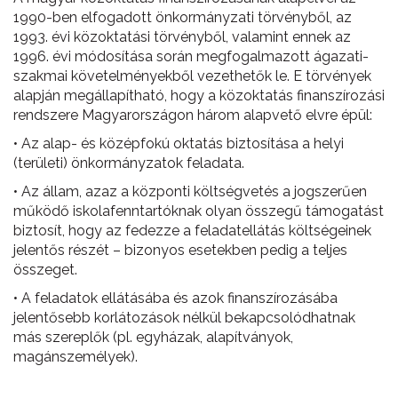
1990-ben elfogadott önkormányzati törvényből, az
1993. évi közoktatási törvényből, valamint ennek az
1996. évi módosítása során megfogalmazott ágazati-
szakmai követelményekből vezethetők le. E törvények
alapján megállapítható, hogy a közoktatás finanszírozási
rendszere Magyarországon három alapvető elvre épül:
• Az alap- és középfokú oktatás biztosítása a helyi
(területi) önkormányzatok feladata.
• Az állam, azaz a központi költségvetés a jogszerűen
működő iskolafenntartóknak olyan összegű támogatást
biztosít, hogy az fedezze a feladatellátás költségeinek
jelentős részét – bizonyos esetekben pedig a teljes
összeget.
• A feladatok ellátásába és azok finanszírozásába
jelentősebb korlátozások nélkül bekapcsolódhatnak
más szereplők (pl. egyházak, alapítványok,
magánszemélyek).