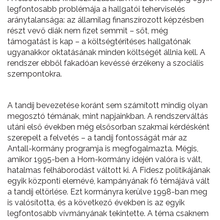
legfontosabb problémája a hallgatói teherviselés
aránytalansága: az államilag finanszírozott képzésben
részt vevő diák nem fizet semmit – sőt, még
támogatást is kap – a költségtérítéses hallgatónak
ugyanakkor oktatásának minden költségét állnia kell. A
rendszer ebből fakadóan kevéssé érzékeny a szociális
szempontokra.
A tandíj bevezetése koránt sem számított mindig olyan
megosztó témának, mint napjainkban. A rendszerváltás
utáni első években még elsősorban szakmai kérdésként
szerepelt a felvetés – a tandíj fontosságát már az
Antall-kormány programja is megfogalmazta. Mégis,
amikor 1995-ben a Horn-kormány idején valóra is vált,
hatalmas felháborodást váltott ki. A Fidesz politikájának
egyik központi elemévé, kampányának fő témájává vált
a tandíj eltörlése. Ezt kormányra kerülve 1998-ban meg
is valósította, és a következő években is az egyik
legfontosabb vívmányának tekintette. A téma csaknem