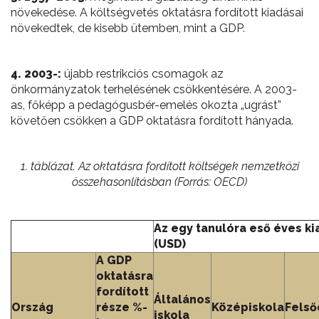
növekedése. A költségvetés oktatásra fordított kiadásai
növekedtek, de kisebb ütemben, mint a GDP.
4. 2003-:
újabb restrikciós csomagok az
önkormányzatok terhelésének csökkentésére. A 2003-
as, főképp a pedagógusbér-emelés okozta „ugrást”
követően csökken a GDP oktatásra fordított hányada.
1. táblázat. Az oktatásra fordított költségek nemzetközi
összehasonlításban (Forrás: OECD)
Az egy tanulóra eső éves ki
(USD)
A GDP
oktatásra
fordított
Általános
Ország
része %-
Középiskola
Felső
iskola