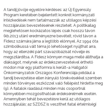
A tandíj jövője egyelőre kérdéses: az Új Egyensúly
Program keretében bejelentett konkrét kormányzati
intézkedések nem tartalmazzák az utólagos képzési
hozzájárulás bevezetéseinek részleteit. A politikailag
meglehetősen kockázatos lépés csak hosszú távon
(kb.2013 után) eredményezne bevételt, rövid távon a
Fidesz számára járna a legtöbb előnnyel. Az 1994 óta
szimbolikussá vált téma jó lehetőséget nyújthat arra,
hogy az ellenzéki párt szavazóbázisát növelje és
megszilárdítsa. A Fidesz könnyen maga mellé állíthatja a
diákságot, melynek az érdekszervezeteivel érthető
módon már egy platformra is került–a Hallgatói
Önkormányzatok Országos Konferenciája például a
tandíj bevezetése ellen irányuló törekvésekkel szemben
minden törvényes eszközzel való fellépést hirdette meg
(9). A fiatalok ráadásul minden más csoportnál
könnyebben mozgósíthatóak érdeksérelmeik esetén.
Amennyiben tehát bevezetésre kerül az utólagos
hozzájárulás; az SZDSZ is veszíthet fiatal értelmiségi