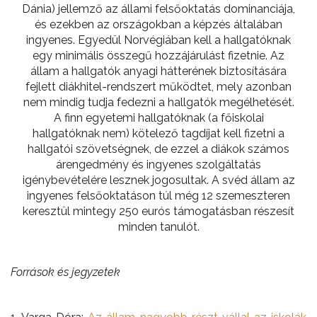
Dánia) jellemző az állami felsőoktatás dominanciája,
és ezekben az országokban a képzés általában
ingyenes. Egyedül Norvégiában kell a hallgatóknak
egy minimális összegű hozzájárulást fizetnie. Az
állam a hallgatók anyagi hátterének biztosítására
fejlett diákhitel-rendszert működtet, mely azonban
nem mindig tudja fedezni a hallgatók megélhetését.
A finn egyetemi hallgatóknak (a főiskolai
hallgatóknak nem) kötelező tagdíjat kell fizetni a
hallgatói szövetségnek, de ezzel a diákok számos
árengedmény és ingyenes szolgáltatás
igénybevételére lesznek jogosultak. A svéd állam az
ingyenes felsőoktatáson túl még 12 szemeszteren
keresztül mintegy 250 eurós támogatásban részesít
minden tanulót.
Források és jegyzetek