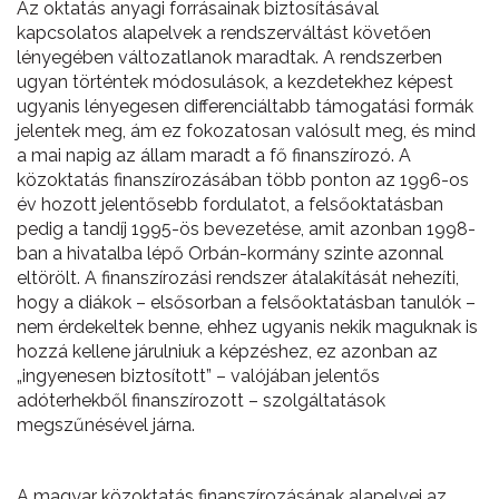
Az oktatás anyagi forrásainak biztosításával
kapcsolatos alapelvek a rendszerváltást követően
lényegében változatlanok maradtak. A rendszerben
ugyan történtek módosulások, a kezdetekhez képest
ugyanis lényegesen differenciáltabb támogatási formák
jelentek meg, ám ez fokozatosan valósult meg, és mind
a mai napig az állam maradt a fő finanszírozó. A
közoktatás finanszírozásában több ponton az 1996-os
év hozott jelentősebb fordulatot, a felsőoktatásban
pedig a tandíj 1995-ös bevezetése, amit azonban 1998-
ban a hivatalba lépő Orbán-kormány szinte azonnal
eltörölt. A finanszírozási rendszer átalakítását nehezíti,
hogy a diákok – elsősorban a felsőoktatásban tanulók –
nem érdekeltek benne, ehhez ugyanis nekik maguknak is
hozzá kellene járulniuk a képzéshez, ez azonban az
„ingyenesen biztosított” – valójában jelentős
adóterhekből finanszírozott – szolgáltatások
megszűnésével járna.
A magyar közoktatás finanszírozásának alapelvei az