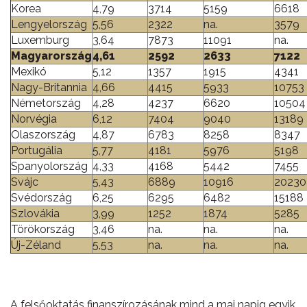
Korea
4,79
3714
5159
6618
Lengyelország
5,56
2322
na.
3579
Luxemburg
3,64
7873
11091
na.
Magyarország
4,61
2592
2633
7122
Mexikó
5,12
1357
1915
4341
Nagy-Britannia
4,66
4415
5933
10753
Németország
4,28
4237
6620
10504
Norvégia
6,12
7404
9040
13189
Olaszország
4,87
6783
8258
8347
Portugália
5,77
4181
5976
5198
Spanyolország
4,33
4168
5442
7455
Svájc
5,43
6889
10916
20230
Svédország
6,25
6295
6482
15188
Szlovákia
3,99
1252
1874
5285
Törökország
3,46
na.
na.
na.
Új-Zéland
5,53
na.
na.
na.
A felsőoktatás finanszírozásának mind a mai napig egyik