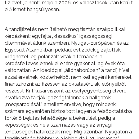
tíz évet „pihent”, majd a 2006-os választások után került
elő ismét hangsúlyosan.
A tandíjfizetés nem ítélhető meg tisztán szakpolitikai
kérdésként; egyfajta „klasszikus” igazságossági
dilemmával állunk szemben. Nyugat-Európában és az
Egyesült Államokban például évtizedekig zajlottak
világnézetileg polarizált viták a témában, a
kérdésfeltevés ennek ellenére gyakorlatilag évek óta
változatlan. Az ideológiai „állóháborúban” a tandíj hívei
azzal érvelnek: közterhekből nem kell egyéni karriereket
finanszírozni; az fizessen az oktatásért, aki előnyeiből
részesül. Kritikusai viszont az esélyegyenlőség elvére
hivatkozva tartják igazságtalannak a hallgatók
„megsarcolását”, amellett érvelve, hogy mindenki
számára egyenlően biztosított legyen a felsőoktatásba
történő bejutás lehetősége, a bekerülést pedig a
képességek és ne a származás vagy az anyagi
lehetőségek határozzák meg. Míg azonban Nyugaton a
tandíjpártiság többnyire a jobboldali, az „ingyenes”