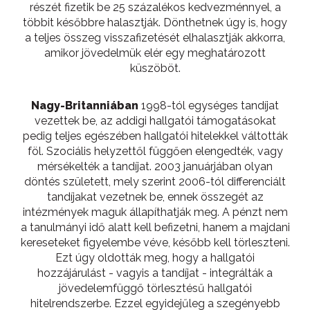
részét fizetik be 25 százalékos kedvezménnyel, a
többit későbbre halasztják. Dönthetnek úgy is, hogy
a teljes összeg visszafizetését elhalasztják akkorra,
amikor jövedelmük elér egy meghatározott
küszöböt.
Nagy-Britanniában
1998-tól egységes tandíjat
vezettek be, az addigi hallgatói támogatásokat
pedig teljes egészében hallgatói hitelekkel váltották
föl. Szociális helyzettől függően elengedték, vagy
mérsékelték a tandíjat. 2003 januárjában olyan
döntés született, mely szerint 2006-tól differenciált
tandíjakat vezetnek be, ennek összegét az
intézmények maguk állapíthatják meg. A pénzt nem
a tanulmányi idő alatt kell befizetni, hanem a majdani
kereseteket figyelembe véve, később kell törleszteni.
Ezt úgy oldották meg, hogy a hallgatói
hozzájárulást - vagyis a tandíjat - integrálták a
jövedelemfüggő törlesztésű hallgatói
hitelrendszerbe. Ezzel egyidejűleg a szegényebb