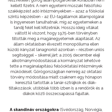
részvételért görög állampolgároknak korábban nem
kellett fizetni. A nem egyetemi műszaki felsőfokú
szakképzést adó intézményekben – azaz a főiskolai
szintű képzésben - az EU-tagállamok állampolgárai
is ingyenesen tanulhatnak, míg az egyetemeken a
tandíj felét kell kifizetniük. Hosszú ideig vitákat
váltott ki viszont, hogy 1975-ben törvényben
tiltották meg a magánegyetemek alapítását. Az
állam oktatásban élvezett monopóliuma ellen
küzdő irányzat (anagnorisi) azonban – részben uniós
segítséggel – sikerrel járt: a 2005 december eleji
alkotmánymódosítással a kormányzat lehetővé
tette a magánalapítású felsőoktatási intézmények
működését. Görögországban nemrég az oktatási
törvény módosítása miatt csaknem egy hónapon
keresztül tartottak a tanár-sztrájkok és diák-
tiltakozások, utóbbiak több ízben is a rendőrök és a
diákok közti összecsapássá fajultak.
A skandináv országokra
(Svédország, Norvégia,