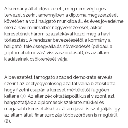
A kormány által elővezetett, még nem végleges
tervezet szerint amennyiben a diploma megszerzését
követően a volt hallgató munkába áll és éves jövedelme
eléri a havi minimálbér negyvenszeresét, akkor
keresetének három százalékával kezdi meg a havi
törlesztést. A rendszer bevezetésétől a kormány a
hallgatói felelősségvállalás növekedését (például a
„diplomahalmozás” visszaszorulását), és az állam
kiadásainak csökkenését várja.
A bevezetést támogató szabad demokrata érvelés
szerint az esélyegyenlőség azáltal válna biztosítottá,
hogy fizetni csupán a kereset mértékétől függően
kellene (7). Az ellenzék oktatáspolitikusai viszont azt
hangoztatják: a diplomások szakértelmükkel és
magasabb keresetükkel az állam javát is szolgálják, így
az állam általi finanszírozás többszörösen is megtérül
(8).