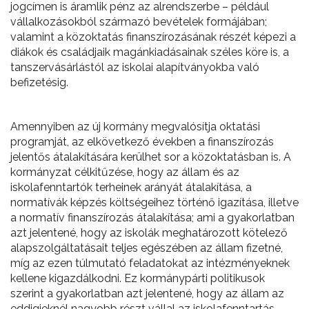
jogcímen is áramlik pénz az alrendszerbe – például
vállalkozásokból származó bevételek formájában;
valamint a közoktatás finanszírozásának részét képezi a
diákok és családjaik magánkiadásainak széles köre is, a
tanszervásárlástól az iskolai alapítványokba való
befizetésig.
Amennyiben az új kormány megvalósítja oktatási
programját, az elkövetkező években a finanszírozás
jelentős átalakítására kerülhet sor a közoktatásban is. A
kormányzat célkitűzése, hogy az állam és az
iskolafenntartók terheinek arányát átalakítása, a
normatívák képzés költségeihez történő igazítása, illetve
a normatív finanszírozás átalakítása; ami a gyakorlatban
azt jelentené, hogy az iskolák meghatározott kötelező
alapszolgáltatásait teljes egészében az állam fizetné,
míg az ezen túlmutató feladatokat az intézményeknek
kellene kigazdálkodni. Ez kormánypárti politikusok
szerint a gyakorlatban azt jelentené, hogy az állam az
eddigieknél nagyobb részt vállal az iskolafenntartás