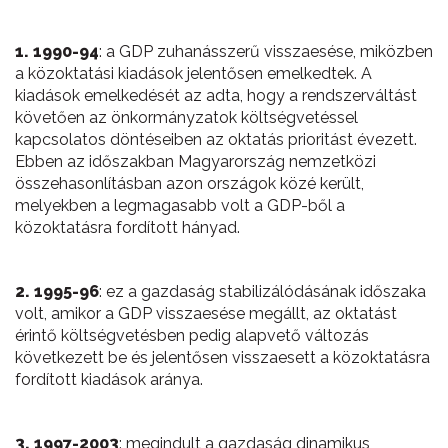
1. 1990-94
: a GDP zuhanásszerű visszaesése, miközben
a közoktatási kiadások jelentősen emelkedtek. A
kiadások emelkedését az adta, hogy a rendszerváltást
követően az önkormányzatok költségvetéssel
kapcsolatos döntéseiben az oktatás prioritást évezett.
Ebben az időszakban Magyarország nemzetközi
összehasonlításban azon országok közé került,
melyekben a legmagasabb volt a GDP-ből a
közoktatásra fordított hányad.
2. 1995-96
: ez a gazdaság stabilizálódásának időszaka
volt, amikor a GDP visszaesése megállt, az oktatást
érintő költségvetésben pedig alapvető változás
következett be és jelentősen visszaesett a közoktatásra
fordított kiadások aránya.
3. 1997-2003
: megindult a gazdaság dinamikus