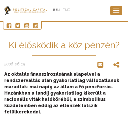
HUN
ENG
Togg
navig
Ki élősködik a köz pénzén?
2006-06-19
Az oktatás finanszírozásának alapelvei a
rendszerváltás után gyakorlatilag változatlanok
maradtak: mai napig az állam a fő pénzforrás.
Hazánkban a tandíj gyakorlatilag kikerült a
racionális viták hatóköréből, a szimbolikus
küzdelemben eddig az ellenzék látszik
felülkerekedni.