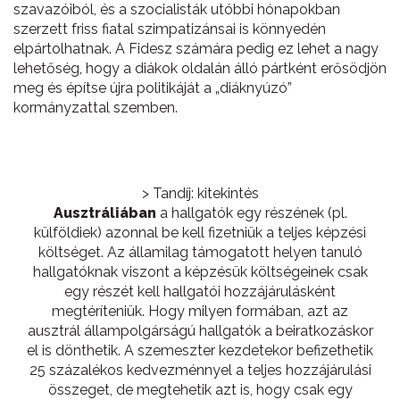
szavazóiból, és a szocialisták utóbbi hónapokban
szerzett friss fiatal szimpatizánsai is könnyedén
elpártolhatnak. A Fidesz számára pedig ez lehet a nagy
lehetőség, hogy a diákok oldalán álló pártként erősödjön
meg és építse újra politikáját a „diáknyúzó”
kormányzattal szemben.
> Tandíj: kitekintés
Ausztráliában
a hallgatók egy részének (pl.
külföldiek) azonnal be kell fizetniük a teljes képzési
költséget. Az államilag támogatott helyen tanuló
hallgatóknak viszont a képzésük költségeinek csak
egy részét kell hallgatói hozzájárulásként
megtéríteniük. Hogy milyen formában, azt az
ausztrál állampolgárságú hallgatók a beiratkozáskor
el is dönthetik. A szemeszter kezdetekor befizethetik
25 százalékos kedvezménnyel a teljes hozzájárulási
összeget, de megtehetik azt is, hogy csak egy