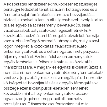
A közoktatás rendszerének működéséhez szükséges
pénzügyi fedezetet tehát az állami költségvetés és a
fenntartó saját forrásokból származó hozzájárulása
biztosítja, melyet a tanuló által igénybevett szolgáltatás
díja és egyéb saját intézményi bevételek (pl. saját
vállalkozásból, pályázatokból) egészíthetnek ki. A
közoktatást célzó állami támogatásoknak két formája
van: a létszámfüggő normatív támogatás, mely alanyi
jogon megilleti a közoktatási feladatokat ellátó
önkormányzatokat; és a céltámogatás, mely pályázat
útján nyerhető el. Ezeken felül az önkormányzatok
egyéb forrásokat is felhasználhatnak a közoktatás
finanszírozására. A magán- és egyházi iskolákat (azaz a
nem állami, nem önkormányzati intézményfenntartókat)
védi az a jogszabály, miszerint a megállapított normatív
költségvetési hozzájárulás és az egyéb támogatások
összege ezen iskolatípusok esetében sem lehet
kevesebb, mint a helyi önkormányzatok részére
ugyanazon jogcímen megállapított normatív
hozzájárulás. E finanszírozási forrásokon túl más