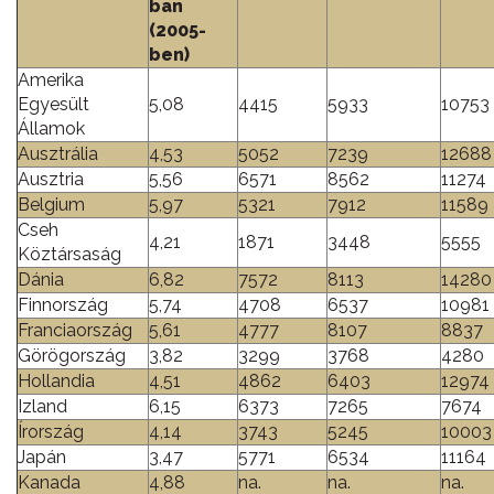
ban
(2005-
ben)
Amerika
Egyesült
5,08
4415
5933
10753
Államok
Ausztrália
4,53
5052
7239
12688
Ausztria
5,56
6571
8562
11274
Belgium
5,97
5321
7912
11589
Cseh
4,21
1871
3448
5555
Köztársaság
Dánia
6,82
7572
8113
14280
Finnország
5,74
4708
6537
10981
Franciaország
5,61
4777
8107
8837
Görögország
3,82
3299
3768
4280
Hollandia
4,51
4862
6403
12974
Izland
6,15
6373
7265
7674
Írország
4,14
3743
5245
10003
Japán
3,47
5771
6534
11164
Kanada
4,88
na.
na.
na.