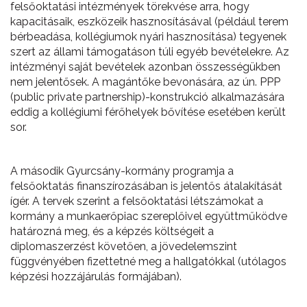
felsőoktatási intézmények törekvése arra, hogy
kapacitásaik, eszközeik hasznosításával (például terem
bérbeadása, kollégiumok nyári hasznosítása) tegyenek
szert az állami támogatáson túli egyéb bevételekre. Az
intézményi saját bevételek azonban összességükben
nem jelentősek. A magántőke bevonására, az ún. PPP
(public private partnership)-konstrukció alkalmazására
eddig a kollégiumi férőhelyek bővítése esetében került
sor.
A második Gyurcsány-kormány programja a
felsőoktatás finanszírozásában is jelentős átalakítását
ígér. A tervek szerint a felsőoktatási létszámokat a
kormány a munkaerőpiac szereplőivel együttműködve
határozná meg, és a képzés költségeit a
diplomaszerzést követően, a jövedelemszint
függvényében fizettetné meg a hallgatókkal (utólagos
képzési hozzájárulás formájában).