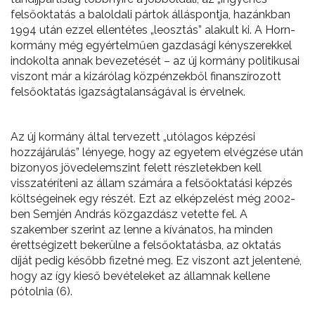
felsőoktatás a baloldali pártok álláspontja, hazánkban
1994 után ezzel ellentétes „leosztás” alakult ki. A Horn-
kormány még egyértelműen gazdasági kényszerekkel
indokolta annak bevezetését – az új kormány politikusai
viszont már a kizárólag közpénzekből finanszírozott
felsőoktatás igazságtalanságával is érvelnek.
Az új kormány által tervezett „utólagos képzési
hozzájárulás” lényege, hogy az egyetem elvégzése után
bizonyos jövedelemszint felett részletekben kell
visszatéríteni az állam számára a felsőoktatási képzés
költségeinek egy részét. Ezt az elképzelést még 2002-
ben Semjén András közgazdász vetette fel. A
szakember szerint az lenne a kívánatos, ha minden
érettségizett bekerülne a felsőoktatásba, az oktatás
díját pedig később fizetné meg. Ez viszont azt jelentené,
hogy az így kieső bevételeket az államnak kellene
pótolnia (6).