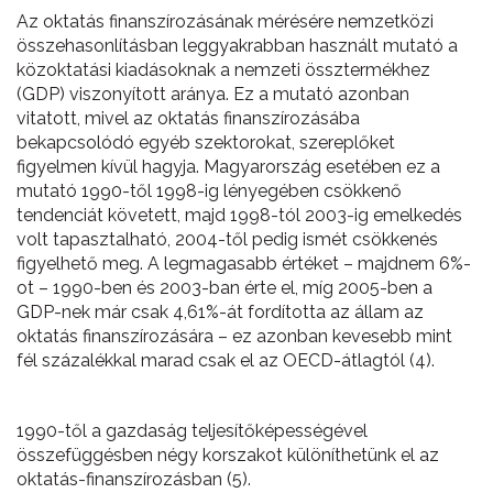
Az oktatás finanszírozásának mérésére nemzetközi
összehasonlításban leggyakrabban használt mutató a
közoktatási kiadásoknak a nemzeti össztermékhez
(GDP) viszonyított aránya. Ez a mutató azonban
vitatott, mivel az oktatás finanszírozásába
bekapcsolódó egyéb szektorokat, szereplőket
figyelmen kívül hagyja. Magyarország esetében ez a
mutató 1990-től 1998-ig lényegében csökkenő
tendenciát követett, majd 1998-tól 2003-ig emelkedés
volt tapasztalható, 2004-től pedig ismét csökkenés
figyelhető meg. A legmagasabb értéket – majdnem 6%-
ot – 1990-ben és 2003-ban érte el, míg 2005-ben a
GDP-nek már csak 4,61%-át fordította az állam az
oktatás finanszírozására – ez azonban kevesebb mint
fél százalékkal marad csak el az OECD-átlagtól (4).
1990-től a gazdaság teljesítőképességével
összefüggésben négy korszakot különíthetünk el az
oktatás-finanszírozásban (5).