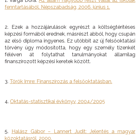
1. Varga Dóra:
Az állam nagyobb részt vállal az iskolák
fenntartásából. Népszabadság, 2006. június 1.
2. Ezek a hozzájárulások egyrészt a költségtérítéses
képzési formából erednek, másrészt abból, hogy csupán
az első diploma ingyenes. Ez utóbbit az új felsőoktatási
törvény úgy módosította, hogy egy személy tizenkét
féléven át folytathat tanulmányokat államilag
finanszírozott képzési keretek között.
3.
Török Imre: Finanszírozás a felsőoktatásban.
4.
Oktatás-statisztikai évkönyv, 2004/2005
5.
Halász Gábor – Lannert Judit: Jelentés a magyar
közoktatásról, 2000.