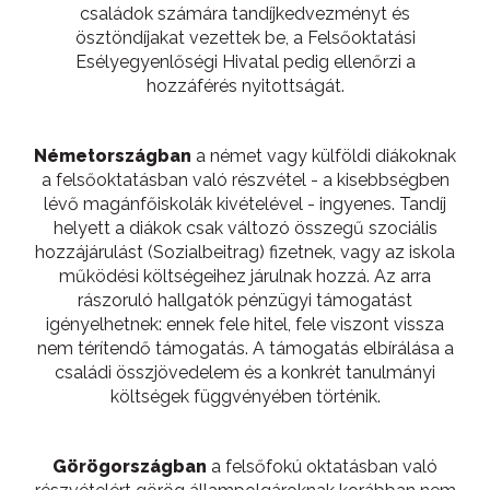
családok számára tandíjkedvezményt és
ösztöndíjakat vezettek be, a Felsőoktatási
Esélyegyenlőségi Hivatal pedig ellenőrzi a
hozzáférés nyitottságát.
Németországban
a német vagy külföldi diákoknak
a felsőoktatásban való részvétel - a kisebbségben
lévő magánfőiskolák kivételével - ingyenes. Tandíj
helyett a diákok csak változó összegű szociális
hozzájárulást (Sozialbeitrag) fizetnek, vagy az iskola
működési költségeihez járulnak hozzá. Az arra
rászoruló hallgatók pénzügyi támogatást
igényelhetnek: ennek fele hitel, fele viszont vissza
nem térítendő támogatás. A támogatás elbírálása a
családi összjövedelem és a konkrét tanulmányi
költségek függvényében történik.
Görögországban
a felsőfokú oktatásban való