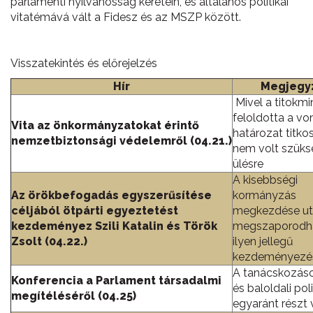
parlamenti nyilvánosság keretein, és általános politikai
vitatémává vált a Fidesz és az MSZP között.
Visszatekintés és előrejelzés
Hír
Megjegy
Mivel a titokmi
feloldotta a v
Vita az önkormányzatokat érintő
határozat titko
nemzetbiztonsági védelemről (04.21.)
nem volt szüks
ülésre
A kisebbségi
Az örökbefogadás egyszerűsítése
kormányzás
céljából ötpárti egyeztetést
megkezdése u
kezdeményez Szili Katalin és Török
megszaporodh
Zsolt (04.22.)
ilyen jellegű
kezdeményezé
A tanácskozáso
Konferencia a Parlament társadalmi
és baloldali pol
megítéléséről (04.25)
egyaránt részt 