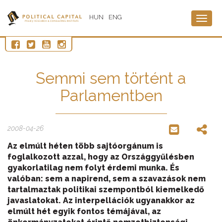
HUN
ENG
Togg
navig
Semmi sem történt a
Parlamentben
2008-04-26
Az elmúlt héten több sajtóorgánum is
foglalkozott azzal, hogy az Országgyűlésben
gyakorlatilag nem folyt érdemi munka. És
valóban: sem a napirend, sem a szavazások nem
tartalmaztak politikai szempontból kiemelkedő
javaslatokat. Az interpellációk ugyanakkor az
elmúlt hét egyik fontos témájával, az