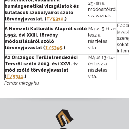
29-én a
humángenetikai vizsgálatok és
módosítókról
kutatások szabályairól szóló
szavaznak.
törvényjavaslat. (
T/5312
.)
Ebbe
A Nemzeti Kulturális Alapról szóló
Május 5-6-án
javas
1993. évi XXIII. törvény
lesz a
szere
módosításáról szóló
részletes
sokat
törvényjavaslat (
T/5395
.)
vita.
Inter
Az Országos Területrendezési
Május 13-14-
Tervről szóló 2003. évi XXVI. tv
én lesz a
mód szóló törvényjavaslat
részletes
(
T/5311
.)
vita.
Forrás: mkogy.hu