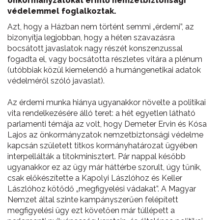
önkormányzatokat érintő nemzetbiztonsági
védelemmel foglalkoztak.
Azt, hogy a Házban nem történt semmi „érdemi”, az
bizonyítja legjobban, hogy a héten szavazásra
bocsátott javaslatok nagy részét konszenzussal
fogadta el, vagy bocsátotta részletes vitára a plénum
(utóbbiak közül kiemelendő a humángenetikai adatok
védelméről szóló javaslat).
Az érdemi munka hiánya ugyanakkor növelte a politikai
vita rendelkezésére álló teret: a hét egyetlen látható
parlamenti témája az volt, hogy Demeter Ervin és Kósa
Lajos az önkormányzatok nemzetbiztonsági védelme
kapcsán született titkos kormányhatározat ügyében
interpellálták a titokminisztert. Pár nappal később
ugyanakkor ez az ügy már háttérbe szorult, úgy tűnik,
csak előkészítette a Kapolyi Lászlóhoz és Keller
Lászlóhoz kötődő „megfigyelési vádakat”. A Magyar
Nemzet által szinte kampányszerűen felépített
megfigyelési ügy ezt követően már túllépett a