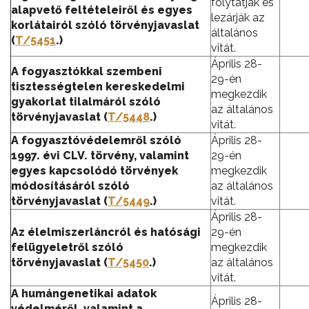
folytatják és
alapvető feltételeiről és egyes
lezárják az
korlátairól szóló törvényjavaslat
általános
(
T/5451
.)
vitát.
Április 28-
A fogyasztókkal szembeni
29-én
tisztességtelen kereskedelmi
megkezdik
gyakorlat tilalmáról szóló
az általános
törvényjavaslat (
T/5448
.)
vitát.
A fogyasztóvédelemről szóló
Április 28-
1997. évi CLV. törvény, valamint
29-én
egyes kapcsolódó törvények
megkezdik
módosításáról szóló
az általános
törvényjavaslat (
T/5449
.)
vitát.
Április 28-
Az élelmiszerláncról és hatósági
29-én
felügyeletről szóló
megkezdik
törvényjavaslat (
T/5450
.)
az általános
vitát.
A humángenetikai adatok
Április 28-
védelméről, valamint a