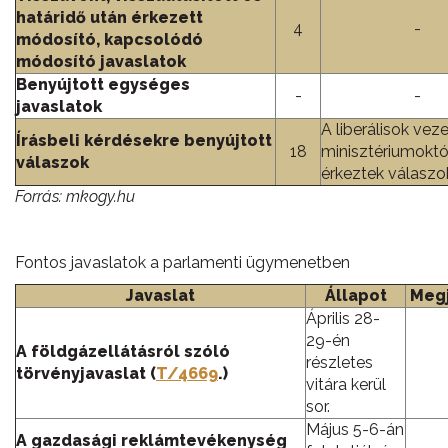
határidő után érkezett
4
-
módosító, kapcsolódó
módosító javaslatok
Benyújtott egységes
-
-
javaslatok
A liberálisok vez
Írásbeli kérdésekre benyújtott
18
minisztériumoktól
válaszok
érkeztek válaszo
Forrás: mkogy.hu
Fontos javaslatok a parlamenti ügymenetben
Javaslat
Állapot
Meg
Április 28-
29-én
A földgázellátásról szóló
részletes
törvényjavaslat (
T/4669
.)
vitára kerül
sor.
Május 5-6-án
A gazdasági reklámtevékenység