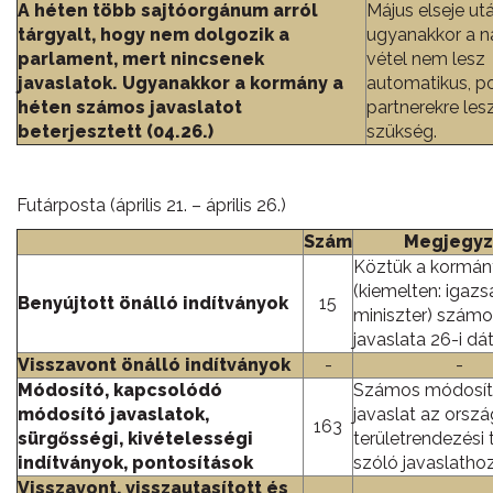
A héten több sajtóorgánum arról
Május elseje ut
tárgyalt, hogy nem dolgozik a
ugyanakkor a n
parlament, mert nincsenek
vétel nem lesz
javaslatok. Ugyanakkor a kormány a
automatikus, pol
héten számos javaslatot
partnerekre les
beterjesztett (04.26.)
szükség.
Futárposta (április 21. – április 26.)
Szám
Megjegyz
Köztük a kormán
(kiemelten: igaz
Benyújtott önálló indítványok
15
miniszter) számo
javaslata 26-i d
Visszavont önálló indítványok
-
-
Módosító, kapcsolódó
Számos módosí
módosító javaslatok,
javaslat az orsz
163
sürgősségi, kivételességi
területrendezési 
indítványok, pontosítások
szóló javaslathoz
Visszavont, visszautasított és