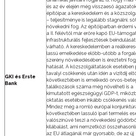
és az év elején még visszaeső ágazatok
építőipar, a kereskedelem és a közszolg
– teljesítménye is legalább stagnálni, ső
növekedni fog. Az építőiparban érdemi 
a II. félévtől már erőre kapó EU-támoga
infrastrukturális fejlesztések beindulását
várható. A kereskedelemben a reálkeres
lassú emelkedése előbb-utóbb a forga
szerény növekedésében is éreztetni fog
hatását. A közszolgáltatások esetében 
tavalyi csökkenés után idén a vizitdíj elt
GKI és Erste
következtében is emelkedő orvos-bete
Bank
találkozások száma még növelheti is a
kimutatott egészségügyi GDP-t, miköz
oktatás esetében inkább csökkenés val
Mindez még a romló európai konjunktúr
következtében lassuló ipari termelés ese
valószínűvé teszi a növekedési gödörbő
kilábalást, ami nemzetközi összehasonl
az EU átlagánál már gyorsabb, de az új