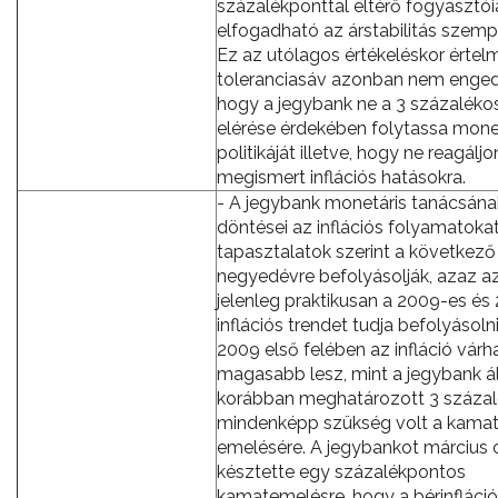
százalékponttal eltérő fogyasztói
elfogadható az árstabilitás szemp
Ez az utólagos értékeléskor érte
toleranciasáv azonban nem enged
hogy a jegybank ne a 3 százalékos
elérése érdekében folytassa mone
politikáját illetve, hogy ne reagálj
megismert inflációs hatásokra.
- A jegybank monetáris tanácsána
döntései az inflációs folyamatoka
tapasztalatok szerint a következő
negyedévre befolyásolják, azaz a
jelenleg praktikusan a 2009-es és
inflációs trendet tudja befolyásolni
2009 első felében az infláció vár
magasabb lesz, mint a jegybank ál
korábban meghatározott 3 százalé
mindenképp szükség volt a kamat
emelésére. A jegybankot március 
késztette egy százalékpontos
kamatemelésre, hogy a bérinfláció