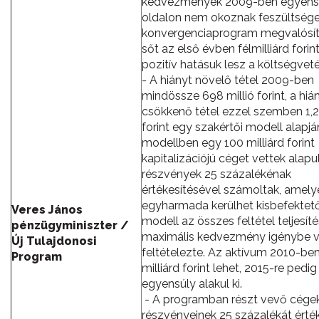
kedvezmények 2009-ben egyensú
oldalon nem okoznak feszültsége
konvergenciaprogram megvalósít
sőt az első évben félmilliárd forin
pozitív hatásuk lesz a költségveté
- A hiányt növelő tétel 2009-ben
mindössze 698 millió forint, a hiá
csökkenő tétel ezzel szemben 1,21
forint egy szakértői modell alapjá
modellben egy 100 milliárd forint
kapitalizációjú céget vettek alapul
részvények 25 százalékénak
értékesítésével számoltak, amely
egyharmada kerülhet kisbefektet
Veres János
modell az összes feltétel teljesíté
pénzügyminiszter /
maximális kedvezmény igénybe v
Új Tulajdonosi
feltételezte. Az aktívum 2010-ben
Program
milliárd forint lehet, 2015-re pedig
egyensúly alakul ki.
- A programban részt vevő cége
részvényeinek 25 százalékát érték