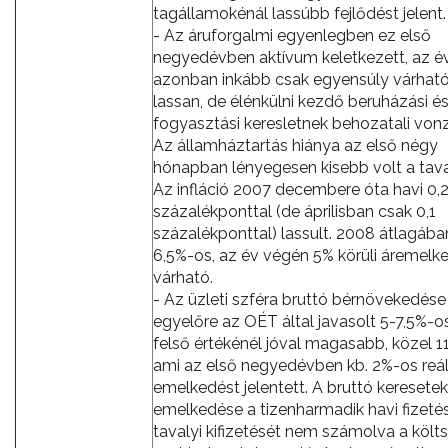
tagállamokénál lassúbb fejlődést jelent.
- Az áruforgalmi egyenlegben ez első
negyedévben aktívum keletkezett, az é
azonban inkább csak egyensúly várható,
lassan, de élénkülni kezdő beruházási é
fogyasztási keresletnek behozatali vonz
Az államháztartás hiánya az első négy
hónapban lényegesen kisebb volt a taval
Az infláció 2007 decembere óta havi 0,
százalékponttal (de áprilisban csak 0,1
százalékponttal) lassult. 2008 átlagába
6,5%-os, az év végén 5% körüli áremelk
várható.
- Az üzleti szféra bruttó bérnövekedése
egyelőre az OÉT által javasolt 5-7,5%-o
felső értékénél jóval magasabb, közel 1
ami az első negyedévben kb. 2%-os reál
emelkedést jelentett. A bruttó keresetek
emelkedése a tizenharmadik havi fizeté
tavalyi kifizetését nem számolva a költ