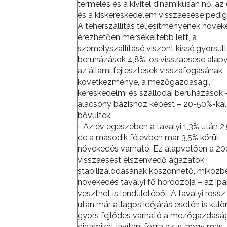
termelés és a kivitel dinamikusan nő, az 
és a kiskereskedelem visszaesése pedig 
A teherszállítás teljesítményének növe
érezhetően mérsékeltebb lett, a
személyszállításé viszont kissé gyorsult
beruházások 4,8%-os visszaesése alap
az állami fejlesztések visszafogásának
következménye, a mezőgazdasági,
kereskedelmi és szállodai beruházások –
alacsony bázishoz képest – 20-50%-kal
bővültek.
- Az év egészében a tavalyi 1,3% után 2
de a második félévben már 3,5% körüli
növekedés várható. Ez alapvetően a 2
visszaesést elszenvedő ágazatok
stabilizálódásának köszönhető, miközb
növekedés tavalyi fő hordozója – az ip
veszthet is lendületéből. A tavalyi ross
után már átlagos időjárás esetén is kül
gyors fejlődés várható a mezőgazdasá
dinamikát javítani fogja az is, hogy más 