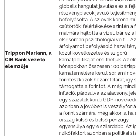
globális hangulat javulása és a fejl
részvénypiacok javuló teljesítmén
befolyásolta. A szlovák korona mú
csütörtöki felértékelése szintén a f
malmára hajtotta a vizet, bár ez a
elsősorban pszichológiai volt. - A
árfolyamot befolyásoló hazai tén
Trippon Mariann, a
közül következetes és szigorú
CIB Bank vezető
kamatpolitikáját említhetjük. Az el
elemzője
hónapokban összesen 100 bázisp
kamatemelésre került sor, ami növ
forinteszközök hozamfelárát, így 
támogatta a forintot. A még min
infláció, párosulva az alacsony, jel
egy százalék körüli GDP-növeked
azonban a jövőben is veszélyforrás
a forint számára, még akkor is, ha 
ország külső és belső pénzügyi
egyensúlya egyre szilárdabb. Az i
rizikófaktort azonban a politikai sta