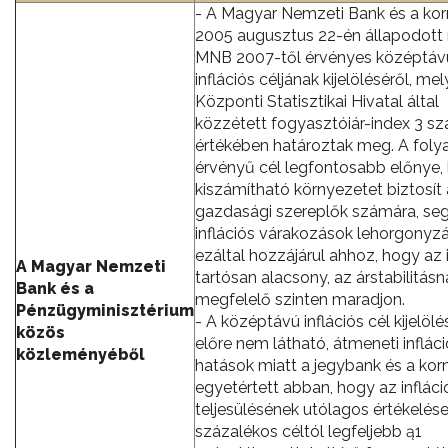
- A Magyar Nemzeti Bank és a ko
2005 augusztus 22-én állapodott
MNB 2007-től érvényes középtáv
inflációs céljának kijelöléséről, mel
Központi Statisztikai Hivatal által
közzétett fogyasztóiár-index 3 s
értékében határoztak meg. A fol
érvényű cél legfontosabb előnye,
kiszámítható környezetet biztosít 
gazdasági szereplők számára, segí
inflációs várakozások lehorgonyzá
ezáltal hozzájárul ahhoz, hogy az i
A Magyar Nemzeti
tartósan alacsony, az árstabilitásn
Bank és a
megfelelő szinten maradjon.
Pénzügyminisztérium
- A középtávú inflációs cél kijelöl
közös
előre nem látható, átmeneti inflác
közleményéből
hatások miatt a jegybank és a ko
egyetértett abban, hogy az infláci
teljesülésének utólagos értékelése
százalékos céltól legfeljebb ą1