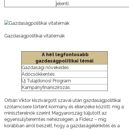
jelenti.
Gazdaságpolitikai vitatémák
A hét legfontosabb
gazdaságpolitikai témái
Gazdasági növekedés
Adócsökkentés
Új Tulajdonosi Program
Kampányfinanszírozás
Orbán Viktor kiszivárgott szavai után gazdaságpolitikai
szólamcsere történt kormány és ellenzéke között: míg a
miniszterelnök szerint Magyarország túljutott az
egyensúlyteremtés nehézségein, a Fidesz – míg
korábban arról beszélt, hogy a gazdaságélénkítés és a