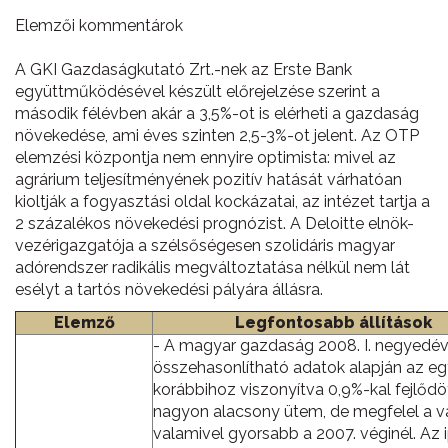
Elemzői kommentárok
A GKI Gazdaságkutató Zrt.-nek az Erste Bank
együttműködésével készült előrejelzése szerint a
második félévben akár a 3,5%-ot is elérheti a gazdaság
növekedése, ami éves szinten 2,5-3%-ot jelent. Az OTP
elemzési központja nem ennyire optimista: mivel az
agrárium teljesítményének pozitív hatását várhatóan
kioltják a fogyasztási oldal kockázatai, az intézet tartja a
2 százalékos növekedési prognózist. A Deloitte elnök-
vezérigazgatója a szélsőségesen szolidáris magyar
adórendszer radikális megváltoztatása nélkül nem lát
esélyt a tartós növekedési pályára állásra.
Elemző
Legfontosabb állítások
- A magyar gazdaság 2008. I. negyedé
összehasonlítható adatok alapján az eg
korábbihoz viszonyítva 0,9%-kal fejlődö
nagyon alacsony ütem, de megfelel a v
valamivel gyorsabb a 2007. véginél. Az i