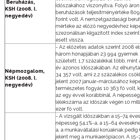
Beruházás,
időszakához viszonyítva. Folyó áron
KSH (2008. I.
beruházások teljesítményértéke 809 
negyedév)
forint volt. A nemzetgazdasági ber
mértéke az előző negyedévhez képe
szezonálisan kiigazított index szerint
esett vissza.
- Az előzetes adatok szerint 2008 e
három hónapjában 23 994 gyermek
született, 1,7 százalékkal több, mint
év azonos időszakában. Az elhunyt
Népmozgalom,
34 357 volt, ami 2,2 százalékos csö
KSH (2008. I.
jelent 2007 január–márciusához képe
negyedév)
természetes fogyás 10 363 fő volt,
az egy évvel korábbinál. A népesség
lélekszáma az időszak végén 10 mill
ezer fő volt.
- A vizsgált időszakban a 15–74 éve
népesség 54,1%-a, a 15–64 évesekne
a, a munkavállalási korúaknak pedig
jelent meg a munkaerőpiacon. A 15–