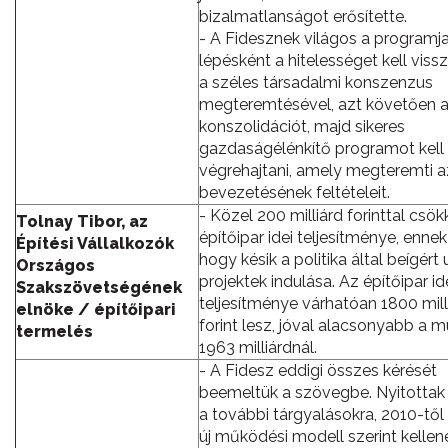
bizalmatlanságot erősítette.
- A Fidesznek világos a programja
lépésként a hitelességet kell vissz
a széles társadalmi konszenzus
megteremtésével, azt követően a 
konszolidációt, majd sikeres
gazdaságélénkítő programot kell
végrehajtani, amely megteremti a
bevezetésének feltételeit.
- Közel 200 milliárd forinttal csö
Tolnay Tibor, az
építőipar idei teljesítménye, ennek
Építési Vállalkozók
hogy késik a politika által beígért 
Országos
projektek indulása. Az építőipar id
Szakszövetségének
teljesítménye várhatóan 1800 mill
elnöke / építőipari
forint lesz, jóval alacsonyabb a mú
termelés
1963 milliárdnál.
- A Fidesz eddigi összes kérését
beemeltük a szövegbe. Nyitottak
a további tárgyalásokra, 2010-től
új működési modell szerint kellen