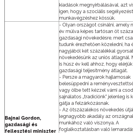
kiadások megnyirbálásával, azt v
igen, hogy a szociális segélyezés
munkavégzéshez kössük.
- Olyan országot csinálni, amely
év múlva képes tartósan öt százal
gazdasági növekedésre, mert csa
tudunk érezhetően közeledni, ha 
nagyjából két százalékkal gyorsa
növekedésünk az uniós átlagnál. 
is húsz év kell ahhoz, hogy elérjük
gazdasági teljesítmény átlagát.
- Persze a magyarok hajlamosak
belesüppedni a reményvesztetts
vagy ölbe tett kézzel várni a csod
sajnálatos „tradíciónk” jelenleg is
gátja a felzárkózásnak.
- Az ötszázalékos növekedés útjá
legnagyobb akadály az országna
Bajnai Gordon,
munkához való viszonya. A
gazdasági és
foglalkoztatásban való lemaradá
fejlesztési miniszter