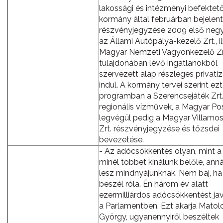
lakossági és intézményi befektet
kormány által februárban bejelen
részvényjegyzése 2009 első ne
az Állami Autópálya-kezelő Zrt., il
Magyar Nemzeti Vagyonkezelő Zr
tulajdonában lévő ingatlanokból
szervezett alap részleges privatiz
indul. A kormány tervei szerint ezt
programban a Szerencsejáték Zrt.
regionális vízművek, a Magyar Po
legvégül pedig a Magyar Villamo
Zrt. részvényjegyzése és tőzsdei
bevezetése.
- Az adócsökkentés olyan, mint a 
minél többet kínálunk belőle, anná
lesz mindnyájunknak. Nem baj, ha
beszél róla. Én három év alatt
ezermilliárdos adócsökkentést j
a Parlamentben. Ezt akarja Matol
György, ugyanennyiről beszéltek