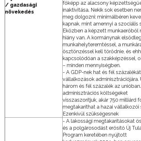
főképp az alacsony képzettségű
/ gazdasági
inaktivitása. Nekik sok esetben ne
növekedés
meg dolgozni: minimálbéren kev
kapnak, mint amennyi a szociális 
Eközben a képzett munkaerőből
hiány van. A kormánynak elsődle
munkahelyteremtéssel, a munkár
ösztönzéssel kell törődnie, és eh
kapcsolódóan a szakképzéssel, o
– minden mennyiségben.
- A GDP-nek hat és fél százalékát 
vállalkozások adminisztrációjára
három és fél százalék az unióban
adminisztrációs költségeket
visszaszorítjuk, akár 750 milliárd fo
megtakaríthat a hazai vállalkozói 
Ezenkívül szükségesnek
- A lakossági megtakarításokat 
és a polgárosodást erősítő Új Tul
Program keretében nyújtott