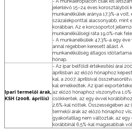
- A munkaerőpiacon csak kis létsz
jelenlévő 15–24 éves korosztályból k
munkanélküliek aránya 17,3%-a volt,
százalékponttal alacsonyabb, mint 
korábban. Az e korcsoportot jellem
munkanélküliségi ráta 19,0%-nak fele
- A munkanélküliek 47,3%-a egy éve
annál régebben keresett állást. A
munkanélküliség átlagos időtartama 
hónap.
- Az ipar belföldi értékesítési árai 20
áprilisban az előző hónaphoz képest
kal, a 2007. áprilisival összehasonlít
kal emelkedtek. Az ipari exportértéke
Ipari termelői árak,
az előző hónaphoz viszonyítva 1,0%
KSH (2008. április)
csökkentek, az egy évvel korábbiho
2,6%-kal nőttek. Összességében az i
termelői árak az előző hónaphoz vis
gyakorlatilag nem változtak, az egy
korábbinál 6,5%-kal magasabbak vol