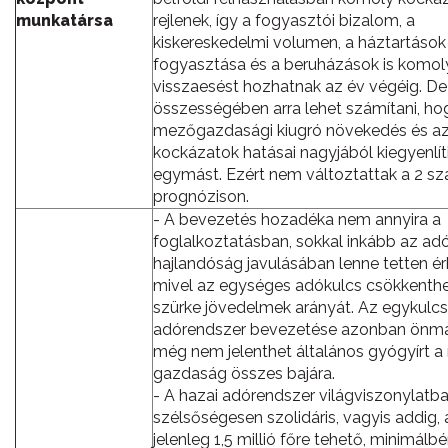
munkatársa
rejlenek, így a fogyasztói bizalom, a
kiskereskedelmi volumen, a háztartáso
fogyasztása és a beruházások is komol
visszaesést hozhatnak az év végéig. De
összességében arra lehet számítani, ho
mezőgazdasági kiugró növekedés és az
kockázatok hatásai nagyjából kiegyenlít
egymást. Ezért nem változtattak a 2 sz
prognózison.
- A bevezetés hozadéka nem annyira a
foglalkoztatásban, sokkal inkább az adó
hajlandóság javulásában lenne tetten ér
mivel az egységes adókulcs csökkenthe
szürke jövedelmek arányát. Az egykulc
adórendszer bevezetése azonban önm
még nem jelenthet általános gyógyírt 
gazdaság összes bajára.
- A hazai adórendszer világviszonylatba
szélsőségesen szolidáris, vagyis addig,
jelenleg 1,5 millió főre tehető, minimálb