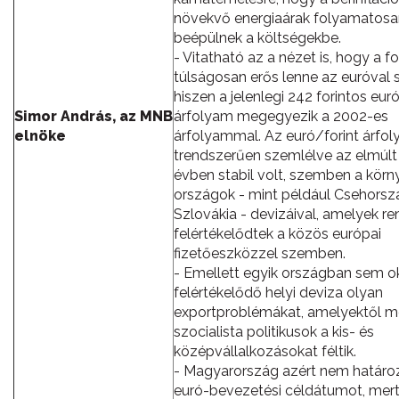
növekvő energiaárak folyamatosa
beépülnek a költségekbe.
- Vitatható az a nézet is, hogy a fo
túlságosan erős lenne az euróval
hiszen a jelenlegi 242 forintos eur
Simor András, az MNB
árfolyam megegyezik a 2002-es
elnöke
árfolyammal. Az euró/forint árfo
trendszerűen szemlélve az elmúlt
évben stabil volt, szemben a kör
országok - mint például Csehors
Szlovákia - devizáival, amelyek re
felértékelődtek a közös európai
fizetőeszközzel szemben.
- Emellett egyik országban sem o
felértékelődő helyi deviza olyan
exportproblémákat, amelyektől m
szocialista politikusok a kis- és
középvállalkozásokat féltik.
- Magyarország azért nem határo
euró-bevezetési céldátumot, mert 