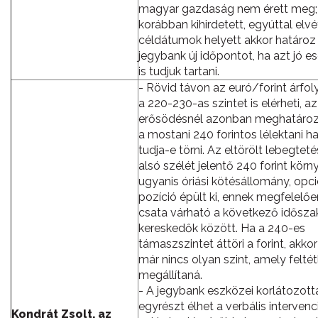
magyar gazdaság nem érett meg;
korábban kihirdetett, egyúttal elvé
céldátumok helyett akkor határo
jegybank új időpontot, ha azt jó es
is tudjuk tartani.
- Rövid távon az euró/forint árfo
a 220-230-as szintet is elérheti, az
erősödésnél azonban meghatároz
a mostani 240 forintos lélektani ha
tudja-e törni. Az eltörölt lebegteté
alsó szélét jelentő 240 forint kör
ugyanis óriási kötésállomány, opc
pozíció épült ki, ennek megfelelő
csata várható a következő idősza
kereskedők között. Ha a 240-es
támaszszintet áttöri a forint, akkor
már nincs olyan szint, amely feltét
megállítaná.
- A jegybank eszközei korlátozott
egyrészt élhet a verbális intervenc
Kondrát Zsolt, az