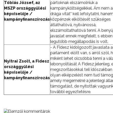
Tóbiás József, az
pártoknak elszámolniuk a
MSZP országgyűlési
kampányköltségeikkel. Ám nem a
képviselője /
drága vitát” kell lefolytatni, hane
kampányfinanszírozás
közpénzek elköltését szükséges
átláthatóvá, nyilvánossá,
elszámoltathatóvá tenni. A benyú
javaslat ennek megfelelt, s ebben
legutóbb megállapodás is volt.
- A Fidesz kidolgozott javaslata a
parlament előtt van, s arról szól,
miként lehet olcsóbbá tenni a vá
Nyitrai Zsolt, a Fidesz
lebonyolítását A Fidesz jelenleg, 
országgyűlési
megszorításokkal teli időszakba
képviselője /
olyan elképzelést nem tud támoga
kampányfinanszírozás
amely megemelné a jelenlegi álla
támogatást, de nyitottak vagyunk
további egyeztetésre.