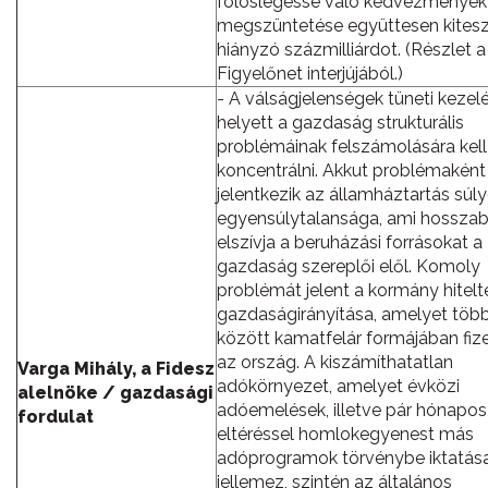
fölöslegessé váló kedvezmények
megszüntetése együttesen kitesz
hiányzó százmilliárdot. (Részlet a
Figyelőnet interjújából.)
- A válságjelenségek tüneti kezel
helyett a gazdaság strukturális
problémáinak felszámolására kell
koncentrálni. Akkut problémaként
jelentkezik az államháztartás súl
egyensúlytalansága, ami hossza
elszívja a beruházási forrásokat a
gazdaság szereplői elől. Komoly
problémát jelent a kormány hitelt
gazdaságirányítása, amelyet töb
között kamatfelár formájában fi
az ország. A kiszámíthatatlan
Varga Mihály, a Fidesz
adókörnyezet, amelyet évközi
alelnöke / gazdasági
adóemelések, illetve pár hónapos
fordulat
eltéréssel homlokegyenest más
adóprogramok törvénybe iktatás
jellemez, szintén az általános