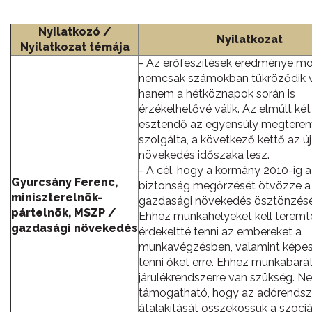
Nyilatkozó /
Nyilatkozat
Nyilatkozat témája
- Az erőfeszítések eredménye m
nemcsak számokban tükröződik v
hanem a hétköznapok során is
érzékelhetővé válik. Az elmúlt két
esztendő az egyensúly megtere
szolgálta, a következő kettő az új
növekedés időszaka lesz.
- A cél, hogy a kormány 2010-ig a
Gyurcsány Ferenc,
biztonság megőrzését ötvözze a
miniszterelnök-
gazdasági növekedés ösztönzésé
pártelnök, MSZP /
Ehhez munkahelyeket kell teremte
gazdasági növekedés
érdekeltté tenni az embereket a
munkavégzésben, valamint képes
tenni őket erre. Ehhez munkabará
járulékrendszerre van szükség. N
támogatható, hogy az adórendsz
átalakítását összekössük a szociá