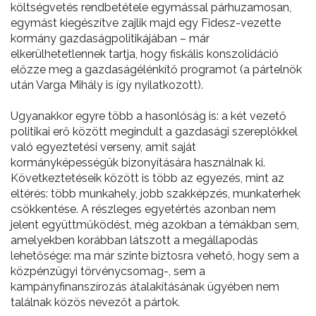
költségvetés rendbetétele egymással párhuzamosan,
egymást kiegészítve zajlik majd egy Fidesz-vezette
kormány gazdaságpolitikájában – már
elkerülhetetlennek tartja, hogy fiskális konszolidáció
előzze meg a gazdaságélénkítő programot (a pártelnök
után Varga Mihály is így nyilatkozott).
Ugyanakkor egyre több a hasonlóság is: a két vezető
politikai erő között megindult a gazdasági szereplőkkel
való egyeztetési verseny, amit saját
kormányképességük bizonyítására használnak ki.
Következtetéseik között is több az egyezés, mint az
eltérés: több munkahely, jobb szakképzés, munkaterhek
csökkentése. A részleges egyetértés azonban nem
jelent együttműködést, még azokban a témákban sem,
amelyekben korábban látszott a megállapodás
lehetősége: ma már szinte biztosra vehető, hogy sem a
közpénzügyi törvénycsomag-, sem a
kampányfinanszírozás átalakításának ügyében nem
találnak közös nevezőt a pártok.