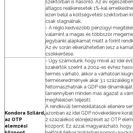
szektorban is hasonló. Az év egészében
átlagos reálkeresetek 1%-kal emelkedne
ezen belül a költségvetési szektorban i
csak stagnálnak.
- A régió kedvezőbb pénzügyi megítélé
valamint a magas és többször megeme
jegybanki alapkamat miatt a forint rendk
Az év során elkerülhetetlen lesz a kama
csökkentése.
- Úgy számolunk, hogy mivel az idei év
szakértők szerint a 2004-es évhez haso
termés várható, akkor a várhatóan kiugró
terméseredmények akár 3,1 százalékig i
feltornászhatnák a GDP idei dinamikáját
(amennyiben minden más ágazat a vár
megfelelően teljesít).
A rendkívüli terméskilátások ellenére s
Kondora Szilárd,
azonban az idei GDP növekedésre koráb
az OTP
2 százalékos előrejelzését az OTP elem
elemzési
központ. Ez azzal magyarázható, hogy
központ
belföldi felhasználásban komoly kocká