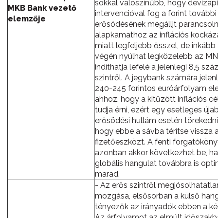
sokkal valószínűbb, hogy devizapi
MKB Bank vezető
intervencióval fog a forint további
elemzője
erősödésének megálljt parancsoln
alapkamathoz az inflációs kockáz
miatt legfeljebb ősszel, de inkább
végén nyúlhat legközelebb az MN
indíthatja lefelé a jelenlegi 8,5 sz
szintről. A jegybank számára jelen
240-245 forintos euróárfolyam e
ahhoz, hogy a kitűzött inflációs cél
tudja érni, ezért egy esetleges úja
erősödési hullám esetén törekedni 
hogy ebbe a sávba térítse vissza
fizetőeszközt. A fenti forgatókön
azonban akkor következhet be, ha
globális hangulat továbbra is opti
marad.
- Az erős szintről megjósolhatatlan
mozgása, elsősorban a külső hang
tényezők az irányadók ebben a ké
Az árfolyamot az elmúlt időszakb