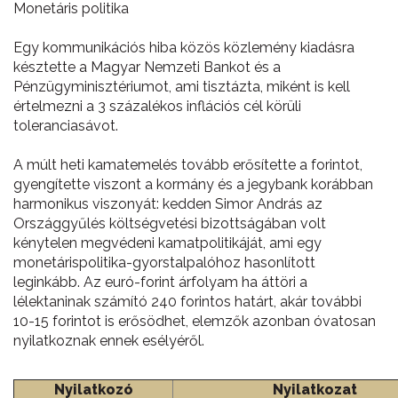
Monetáris politika
Egy kommunikációs hiba közös közlemény kiadásra
késztette a Magyar Nemzeti Bankot és a
Pénzügyminisztériumot, ami tisztázta, miként is kell
értelmezni a 3 százalékos inflációs cél körüli
toleranciasávot.
A múlt heti kamatemelés tovább erősítette a forintot,
gyengítette viszont a kormány és a jegybank korábban
harmonikus viszonyát: kedden Simor András az
Országgyűlés költségvetési bizottságában volt
kénytelen megvédeni kamatpolitikáját, ami egy
monetárispolitika-gyorstalpalóhoz hasonlított
leginkább. Az euró-forint árfolyam ha áttöri a
lélektaninak számító 240 forintos határt, akár további
10-15 forintot is erősödhet, elemzők azonban óvatosan
nyilatkoznak ennek esélyéről.
Nyilatkozó
N
yilatkozat