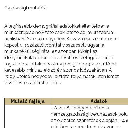
Gazdasági mutatók
A legfrissebb demográfiai adatokkal ellentétben a
munkaerőpiac helyzete csak látszólag javult február-
áprilisban. Az első negyedévi 8 százalékos mutatóhoz
képest 0,3 százalékponttal visszaesett ugyan a
munkanélküliségi ráta, ez azonban főként az
idénymunkák beindulásával volt összefüggésben; a
foglalkoztatottak létszáma pedig közel 52 ezer fővel
kevesebb, mint az előző év azonos időszakában. A
2007. utolsó negyedévi biztató folyamatok után ismét
visszaestek a beruházások.
Mutató fajtája
Adatok
- A 2008 I. negyedévében a
nemzetgazdasági beruházások vol
az előzetes számítások alapján – 4,
csökkent a megelőző év azonos