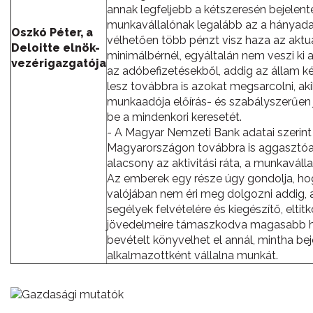
annak legfeljebb a kétszeresén bejelent
munkavállalónak legalább az a hányada
Oszkó Péter, a
vélhetően több pénzt visz haza az aktuá
Deloitte elnök-
minimálbérnél, egyáltalán nem veszi ki a
vezérigazgatója
az adóbefizetésekből, addig az állam k
lesz továbbra is azokat megsarcolni, ak
munkaadója előírás- és szabályszerűen j
be a mindenkori keresetét.
- A Magyar Nemzeti Bank adatai szerin
Magyarországon továbbra is aggasztó
alacsony az aktivitási ráta, a munkaválla
Az emberek egy része úgy gondolja, ho
valójában nem éri meg dolgozni addig, 
segélyek felvételére és kiegészítő, eltitk
jövedelmeire támaszkodva magasabb h
bevételt könyvelhet el annál, mintha bej
alkalmazottként vállalna munkát.