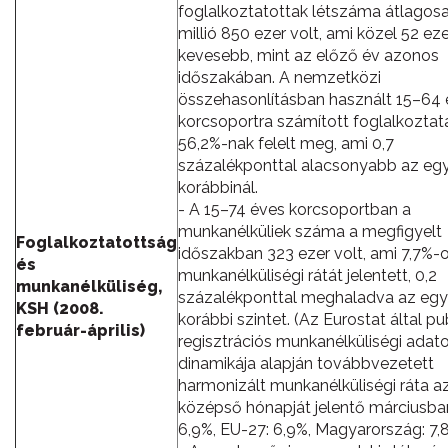
foglalkoztatottak létszáma átlagos
millió 850 ezer volt, ami közel 52 eze
kevesebb, mint az előző év azonos
időszakában. A nemzetközi
összehasonlításban használt 15–64
korcsoportra számított foglalkoztatá
56,2%-nak felelt meg, ami 0,7
százalékponttal alacsonyabb az egy
korábbinál.
- A 15–74 éves korcsoportban a
munkanélküliek száma a megfigyelt
Foglalkoztatottság
időszakban 323 ezer volt, ami 7,7%-
és
munkanélküliségi rátát jelentett, 0,2
munkanélküliség,
százalékponttal meghaladva az egy
KSH (2008.
korábbi szintet. (Az Eurostat által pub
február-április)
regisztrációs munkanélküliségi adat
dinamikája alapján továbbvezetett
harmonizált munkanélküliségi ráta a
középső hónapját jelentő márciusban
6,9%, EU-27: 6,9%, Magyarország: 7,8