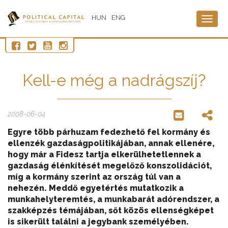
HUN
ENG
Togg
navig
Kell-e még a nadrágszíj?
2008-06-04
Egyre több párhuzam fedezhető fel kormány és
ellenzék gazdaságpolitikájában, annak ellenére,
hogy már a Fidesz tartja elkerülhetetlennek a
gazdaság élénkítését megelőző konszolidációt,
míg a kormány szerint az ország túl van a
nehezén. Meddő egyetértés mutatkozik a
munkahelyteremtés, a munkabarát adórendszer, a
szakképzés témájában, sőt közös ellenségképet
is sikerült találni a jegybank személyében.