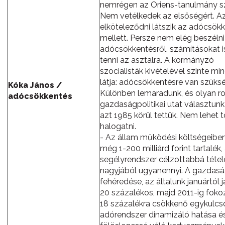
nemrégen az Oriens-tanulmány sz
Nem vetélkedek az elsőségért. A
elköteleződni látszik az adócsök
mellett. Persze nem elég beszélni
adócsökkentésről, számításokat is 
tenni az asztalra. A kormányzó
szocialisták kivételével szinte mi
látja: adócsökkentésre van szüksé
Kóka János /
Különben lemaradunk, és olyan r
adócsökkentés
gazdaságpolitikai utat választunk
azt 1985 körül tettük. Nem lehet 
halogatni.
- Az állam működési költségeibe
még 1-200 milliárd forint tartalék,
segélyrendszer célzottabbá téte
nagyjából ugyanennyi. A gazdas
fehéredése, az általunk januártól 
20 százalékos, majd 2011-ig fok
18 százalékra csökkenő egykulcs
adórendszer dinamizáló hatása é