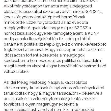
párkapcsolatának állami elismerése ellen tiltakozva
Alkotmánybíróságon támadta meg a bejegyzett
élettársi kapcsolatról szóló törvényt, mire az SZDSZ a
kereszténydemokraták lépését homofóbnak
minősítette. Ezzel folytatódott az az évek óta
megfigyelhető gyakorlat, hogy míg az SZDSZ a
homoszexuálisok ügyének támogatójaként, a KDNP
pedig annak ellenzőjeként lép fel, addig a többi
parlamenti politikai szereplő igyekszik minél kevesebbet
foglalkozni a témával. Magyarországon tehát az elmúlt
időszakban történt előrelépés a melegjogok
kérdésében, a homoszexualitás politikai és társadalmi
megítélésében viszont aligha beszélhetünk számottevő
változásokról.
Az idei Meleg Méltóság Napjával kapcsolatos
közvélemény-kutatások és nyilvános vélemények arról
tanúskodtak, hogy a magyar társadalom - beleértve a
politikusok és a véleményformálók jelentős részét -
továbbra is olyan magánügynek tekinti a
homoszexualitást, amelyet nem kell a közbeszéd