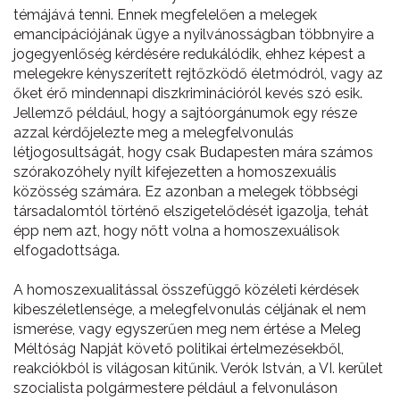
témájává tenni. Ennek megfelelően a melegek
emancipációjának ügye a nyilvánosságban többnyire a
jogegyenlőség kérdésére redukálódik, ehhez képest a
melegekre kényszerített rejtőzködő életmódról, vagy az
őket érő mindennapi diszkriminációról kevés szó esik.
Jellemző például, hogy a sajtóorgánumok egy része
azzal kérdőjelezte meg a melegfelvonulás
létjogosultságát, hogy csak Budapesten mára számos
szórakozóhely nyílt kifejezetten a homoszexuális
közösség számára. Ez azonban a melegek többségi
társadalomtól történő elszigetelődését igazolja, tehát
épp nem azt, hogy nőtt volna a homoszexuálisok
elfogadottsága.
A homoszexualitással összefüggő közéleti kérdések
kibeszéletlensége, a melegfelvonulás céljának el nem
ismerése, vagy egyszerűen meg nem értése a Meleg
Méltóság Napját követő politikai értelmezésekből,
reakciókból is világosan kitűnik. Verók István, a VI. kerület
szocialista polgármestere például a felvonuláson