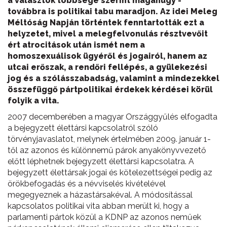
a választók többsége szerint magánügy -
továbbra is politikai tabu maradjon. Az idei Meleg
Méltóság Napján történtek fenntartották ezt a
helyzetet, mivel a melegfelvonulás résztvevőit
ért atrocitások után ismét nem a
homoszexuálisok ügyéről és jogairól, hanem az
utcai erőszak, a rendőri fellépés, a gyülekezési
jog és a szólásszabadság, valamint a mindezekkel
összefüggő pártpolitikai érdekek kérdései körül
folyik a vita.
2007 decemberében a magyar Országgyűlés elfogadta
a bejegyzett élettársi kapcsolatról szóló
törvényjavaslatot, melynek értelmében 2009. január 1-
től az azonos és különnemű párok anyakönyvvezető
előtt léphetnek bejegyzett élettársi kapcsolatra. A
bejegyzett élettársak jogai és kötelezettségei pedig az
örökbefogadás és a névviselés kivételével
megegyeznek a házastársakéval. A módosítással
kapcsolatos politikai vita abban merült ki, hogy a
parlamenti pártok közül a KDNP az azonos neműek