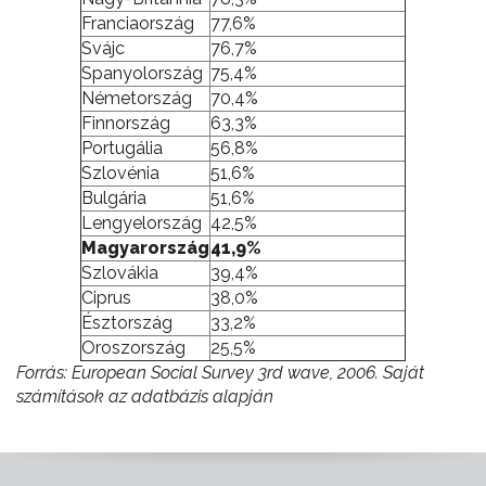
Franciaország
77,6%
Svájc
76,7%
Spanyolország
75,4%
Németország
70,4%
Finnország
63,3%
Portugália
56,8%
Szlovénia
51,6%
Bulgária
51,6%
Lengyelország
42,5%
Magyarország
41,9%
Szlovákia
39,4%
Ciprus
38,0%
Észtország
33,2%
Oroszország
25,5%
Forrás: European Social Survey 3rd wave, 2006. Saját
számítások az adatbázis alapján