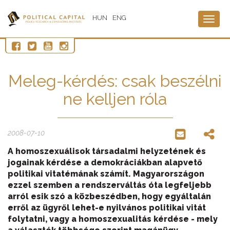
HUN
ENG
Togg
navig
Meleg-kérdés: csak beszélni
ne kelljen róla
2008-07-10
A homoszexuálisok társadalmi helyzetének és
jogainak kérdése a demokráciákban alapvető
politikai vitatémának számít. Magyarországon
ezzel szemben a rendszerváltás óta legfeljebb
arról esik szó a közbeszédben, hogy egyáltalán
erről az ügyről lehet-e nyilvános politikai vitát
folytatni, vagy a homoszexualitás kérdése - mely