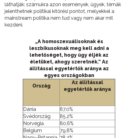
láthatják: számukra azon események, ügyek, témák
jelenthetnek politikai kitörési pontot, melyekkel a
mainstream politika nem tud vagy nem akar mit
kezdeni.
„A homoszexuálisoknak és
leszbikusoknak meg kell adni a
lehetőséget, hogy úgy éljék az
életüket, ahogy szeretnék.” Az
állítással egyetértők aránya az
egyes országokban
Az állítással
Ország
egyetértők aránya
Dánia
87,0%
Svédország
85,2%
Norvégia
80,6%
Belgium
79,8%
Nagy-Britannia
78,3%