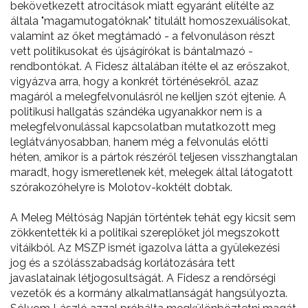
bekövetkezett atrocitások miatt egyaránt elítélte az
általa "magamutogatóknak" titulált homoszexuálisokat,
valamint az őket megtámadó - a felvonuláson részt
vett politikusokat és újságírókat is bántalmazó -
rendbontókat. A Fidesz általában ítélte el az erőszakot,
vigyázva arra, hogy a konkrét történésekről, azaz
magáról a melegfelvonulásról ne kelljen szót ejtenie. A
politikusi hallgatás szándéka ugyanakkor nem is a
melegfelvonulással kapcsolatban mutatkozott meg
leglátványosabban, hanem még a felvonulás előtti
héten, amikor is a pártok részéről teljesen visszhangtalan
maradt, hogy ismeretlenek két, melegek által látogatott
szórakozóhelyre is Molotov-koktélt dobtak.
A Meleg Méltóság Napján történtek tehát egy kicsit sem
zökkentették ki a politikai szereplőket jól megszokott
vitáikból. Az MSZP ismét igazolva látta a gyülekezési
jog és a szólásszabadság korlátozására tett
javaslatainak létjogosultságát. A Fidesz a rendőrségi
vezetők és a kormány alkalmatlanságát hangsúlyozta.