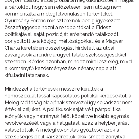
Sólyom László azzal próbálta megkülönböztetni magát
a pártoktól, hogy sem előzetesen, sem utólag nem
kommentálta a melegfelvonuláson történteket.
Gyurcsány Ferenc miniszterelnök pedig igyekezett
összefüggésbe hozni a rendbontókat a Fidesz
politikájával, saját pozícióját erősítendő találkozót
bonyolított le a közjogi méltóságokkal, és a Magyar
Charta keretében összefogást hirdetett az utcai
zavargásokra rendre ürügyet találó szélsőségesekkel
szemben. Kérdés azonban, mindez mire lesz elég, mivel
a kormányfő kezdeményezései néhány nap alatt
kifulladni látszanak.
Mindezzel a történések messzire kerültek a
homoszexualitással kapcsolatos politikai kérdésektől, a
Meleg Méltóság Napjának szervezői így sokadszor nem
érték el céljukat. A politikusok saját vélt pártpolitikai
előnyük vagy hátrányuk felől közelítve inkább egymás
revolverezését vagy a hallgatást, azaz a helybenjárást
választották. A melegfelvonulás győztesei azok a
szélsőséges politikai szereplők, akik ismét bizonyítva