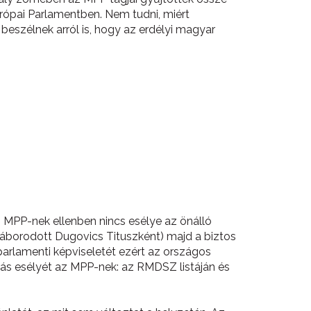
rópai Parlamentben. Nem tudni, miért
beszélnek arról is, hogy az erdélyi magyar
s MPP-nek ellenben nincs esélye az önálló
háborodott Dugovics Tituszként) majd a biztos
parlamenti képviseletét ezért az országos
zálás esélyét az MPP-nek: az RMDSZ listáján és