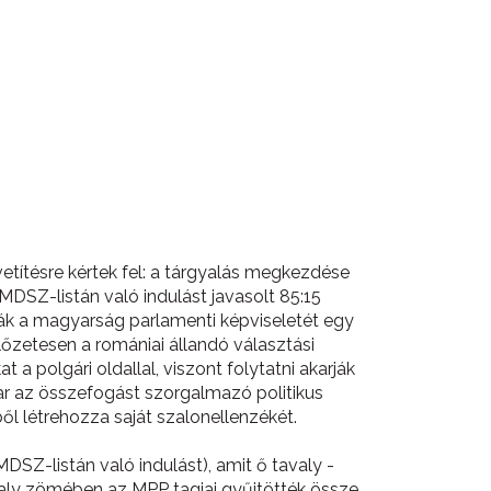
etítésre kértek fel: a tárgyalás megkezdése
RMDSZ-listán való indulást javasolt 85:15
ják a magyarság parlamenti képviseletét egy
előzetesen a romániai állandó választási
a polgári oldallal, viszont folytatni akarják
ar az összefogást szorgalmazó politikus
ől létrehozza saját szalonellenzékét.
SZ-listán való indulást), amit ő tavaly -
avaly zömében az MPP tagjai gyűjtötték össze