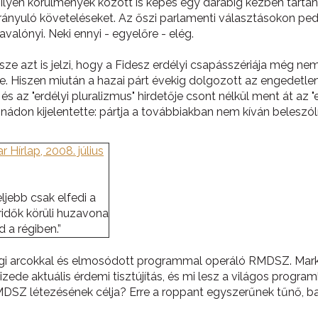
ég ilyen körülmények között is képes egy darabig kézben tart
irányuló követeléseket. Az őszi parlamenti választásokon ped
ónyi. Neki ennyi - egyelőre - elég.
 azt is jelzi, hogy a Fidesz erdélyi csapásszériája még nem
etre. Hiszen miután a hazai párt évekig dolgozott az enged
s az "erdélyi pluralizmus" hirdetője csont nélkül ment át az 
ádon kijelentette: pártja a továbbiakban nem kíván beleszóln
Hírlap, 2008. július
jebb csak elfedi a
idők körüli huzavona
 a régiben.”
régi arcokkal és elmosódott programmal operáló RMDSZ. Mark
izede aktuális érdemi tisztújítás, és mi lesz a világos prog
DSZ létezésének célja? Erre a roppant egyszerűnek tűnő, bag