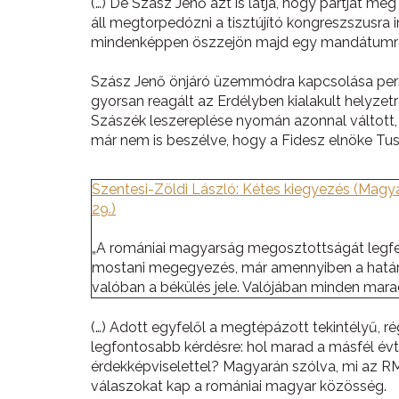
(…) De Szász Jenő azt is látja, hogy pártját m
áll megtorpedózni a tisztújító kongreszszusra 
mindenképpen öszzejön majd egy mandátumraval
Szász Jenő önjáró üzemmódra kapcsolása persze
gyorsan reagált az Erdélyben kialakult helyz
Szászék leszereplése nyomán azonnal váltott, é
már nem is beszélve, hogy a Fidesz elnöke Tusn
Szentesi-Zöldi László: Kétes kiegyezés (Magyar 
29.)
„A romániai magyarság megosztottságát legfel
mostani megegyezés, már amennyiben a határ
valóban a békülés jele. Valójában minden marad
(…) Adott egyfelől a megtépázott tekintélyű, 
legfontosabb kérdésre: hol marad a másfél évt
érdekképviselettel? Magyarán szólva, mi az RM
válaszokat kap a romániai magyar közösség.