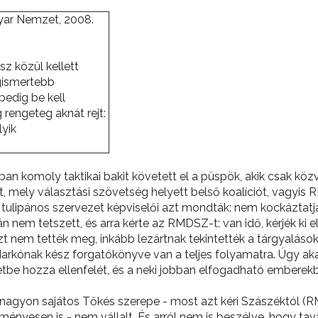
yar Nemzet, 2008.
z közül kellett
egismertebb
edig be kell
rengeteg aknát rejt:
lyik
n komoly taktikai bakit követett el a püspök, akik csak közv
át, mely választási szövetség helyett belső koalíciót, vagyis 
 a tulipános szervezet képviselői azt mondták: nem kockáztat
n nem tetszett, és arra kérte az RMDSZ-t: van idő, kérjék ki 
 nem tették meg, inkább lezártnak tekintették a tárgyalásokat 
arkónak kész forgatókönyve van a teljes folyamatra. Úgy ak
tbe hozza ellenfelét, és a neki jobban elfogadható emberekb
nagyon sajátos Tőkés szerepe - most azt kéri Szászéktól (RMD
dményesen is - nem vállalt. És arról nem is beszélve, hogy t