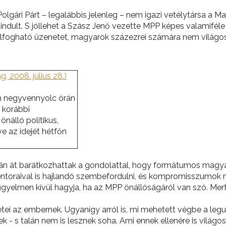
lgári Párt – legalábbis jelenleg – nem igazi vetélytársa a Ma
dult. S jóllehet a Szász Jenő vezette MPP képes valamiféle a
gható üzenetet, magyarok százezrei számára nem világos, m
 2008. július 28.)
án negyvennyolc órán
n korábbi
nálló politikus,
 az idejét hétfőn
t órán át barátkozhattak a gondolattal, hogy formátumos magya
entoraival is hajlandó szembefordulni, és kompromisszumok nél
figyelmen kívül hagyja, ha az MPP önállóságáról van szó. Mer
etei az embernek. Ugyanígy arról is, mi mehetett végbe a leg
 - s talán nem is lesznek soha. Ami ennek ellenére is világ