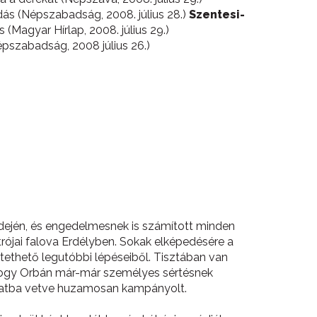
dás (Népszabadság, 2008. július 28.)
Szentesi-
s (Magyar Hírlap, 2008. július 29.)
Népszabadság, 2008 július 26.)
idején, és engedelmesnek is számított minden
trójai falova Erdélyben. Sokak elképedésére a
keztethető legutóbbi lépéseiből. Tisztában van
i, hogy Orbán már-már személyes sértésnek
t latba vetve huzamosan kampányolt.