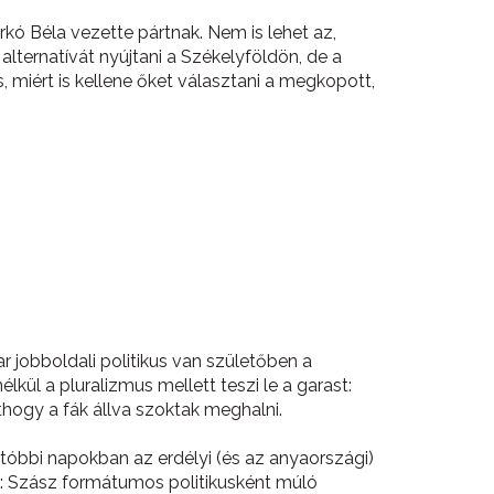
rkó Béla vezette pártnak. Nem is lehet az,
lternatívát nyújtani a Székelyföldön, de a
iért is kellene őket választani a megkopott,
r jobboldali politikus van születőben a
kül a pluralizmus mellett teszi le a garast:
thogy a fák állva szoktak meghalni.
utóbbi napokban az erdélyi (és az anyaországi)
os: Szász formátumos politikusként múló