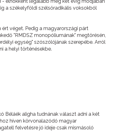
ani - elnökként legalább még két évig módjában
ig a székelyföldi szélsőradikális voksokból
 ért véget. Pedig a magyarországi párt
etlenkedő "RMDSZ monopóliumának" megtörésén,
"erdélyi egység" szószólójának szerepébe. Arról
i a helyi történésekbe.
ó Béláék aligha tudnának választ adni a két
ramhoz híven körvonalazódó magyar
atell felvetésre jó ideje csak mismásoló