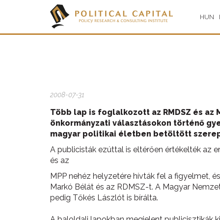
HUN
2008-07-31
Több lap is foglalkozott az RMDSZ és az 
önkormányzati választásokon történő gyen
magyar politikai életben betöltött szerep
A publicisták ezúttal is eltérően értékelték az
és az
MPP nehéz helyzetére hívták fel a figyelmet, és er
Markó Bélát és az RDMSZ-t. A Magyar Nemzet 
pedig Tőkés Lászlót is bírálta.
A baloldali lapokban megjelent publicisztikák 