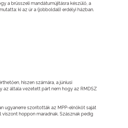
ogy a brüsszeli mandátumújításra készülő, a
tta: ki az úr a (jobboldali) erdélyi házban.
thetően, hiszen számára, a júniusi
gy az általa vezetett párt nem hogy az RMDSZ
lóan ugyanerre szorították az MPP-elnököt saját
kül viszont hoppon maradnak. Szásznak pedig