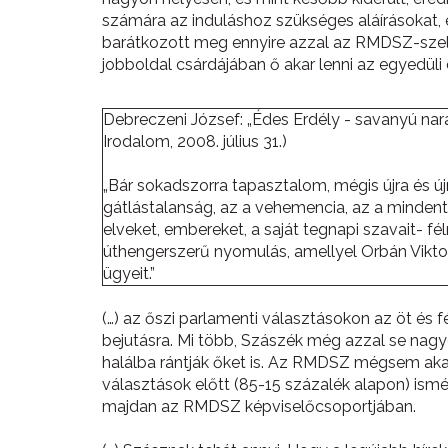
számára az induláshoz szükséges aláírásokat,
barátkozott meg ennyire azzal az RMDSZ-szel, a
jobboldal csárdájában ő akar lenni az egyedüli 
Debreczeni József: „Édes Erdély - savanyú nara
Irodalom, 2008. július 31.)
„Bár sokadszorra tapasztalom, mégis újra és 
gátlástalanság, az a vehemencia, az a mindent
elveket, embereket, a saját tegnapi szavait- fé
úthengerszerű nyomulás, amellyel Orbán Viktor 
ügyeit.”
(…) az őszi parlamenti választásokon az öt és 
bejutásra. Mi több, Szászék még azzal se nag
halálba rántják őket is. Az RMDSZ mégsem akarj
választások előtt (85-15 százalék alapon) ismét
majdan az RMDSZ képviselőcsoportjában.