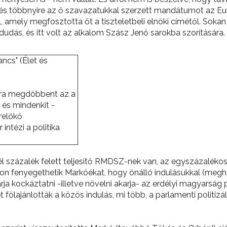
 és többnyire az ő szavazatukkal szerzett mandátumot az Eu
mely megfosztotta őt a tiszteletbeli elnöki címétől. Sokan 
dudás, és itt volt az alkalom Szász Jenő sarokba szorítására.
ncs" (Élet és
újra megdöbbent az a
 és mindenkit -
lrelökő
intézi a politika
fél százalék felett teljesítő RMDSZ-nek van, az egyszázaléko
yon fenyegethetik Markóékat, hogy önálló indulásukkal (meg
a kockáztatni -illetve növelni akarja- az erdélyi magyarság 
 fölajánlották a közös indulás, mi több, a parlamenti politi