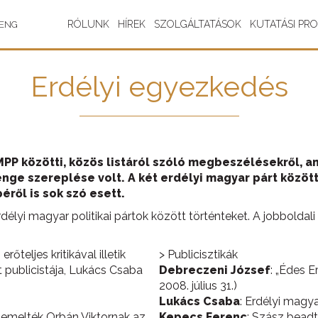
RÓLUNK
HÍREK
SZOLGÁLTATÁSOK
KUTATÁSI PR
ENG
Erdélyi egyezkedés
MPP közötti, közös listáról szóló megbeszélésekről, 
ge szereplése volt. A két erdélyi magyar párt közötti
éről is sok szó esett.
 erdélyi magyar politikai pártok között történteket. A jobbolda
őteljes kritikával illetik
> Publicisztikák
publicistája, Lukács Csaba
Debreczeni József
: „Édes E
2008. július 31.)
Lukács Csaba
: Erdélyi magy
kiemelték Orbán Viktornak az
Kepecs Ferenc
: Szász beadt