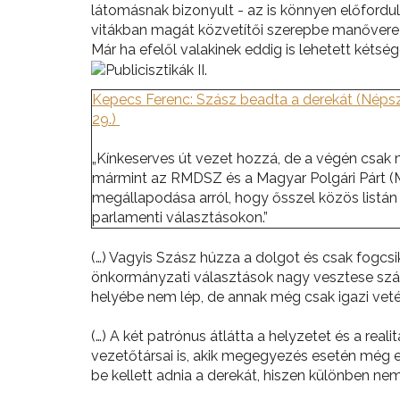
látomásnak bizonyult - az is könnyen előfordul
vitákban magát közvetítői szerepbe manőverező
Már ha efelől valakinek eddig is lehetett kétsé
Kepecs Ferenc: Szász beadta a derekát (Népsza
29.)
„Kínkeserves út vezet hozzá, de a végén csak 
mármint az RMDSZ és a Magyar Polgári Párt (
megállapodása arról, hogy ősszel közös listán 
parlamenti választásokon.”
(…) Vagyis Szász húzza a dolgot és csak fogcs
önkormányzati választások nagy vesztese szám
helyébe nem lép, de annak még csak igazi veté
(…) A két patrónus átlátta a helyzetet és a rea
vezetőtársai is, akik megegyezés esetén még e
be kellett adnia a derekát, hiszen különben ne