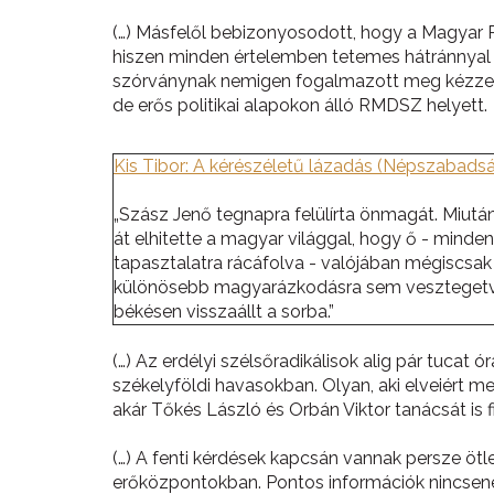
(…) Másfelől bebizonyosodott, hogy a Magyar Po
hiszen minden értelemben tetemes hátránnyal in
szórványnak nemigen fogalmazott meg kézzelfo
de erős politikai alapokon álló RMDSZ helyett.
Kis Tibor: A kérészéletű lázadás (Népszabadság,
„Szász Jenő tegnapra felülírta önmagát. Miut
át elhitette a magyar világgal, hogy ő - minde
tapasztalatra rácáfolva - valójában mégiscsak ö
különösebb magyarázkodásra sem vesztegetve
békésen visszaállt a sorba.”
(…) Az erdélyi szélsőradikálisok alig pár tuca
székelyföldi havasokban. Olyan, aki elveiért m
akár Tőkés László és Orbán Viktor tanácsát is 
(…) A fenti kérdések kapcsán vannak persze ötl
erőközpontokban. Pontos információk nincsenek