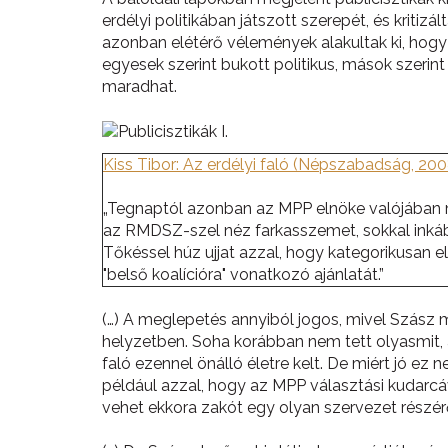
erdélyi politikában játszott szerepét, és kritiz
azonban elétérő vélemények alakultak ki, hogy
egyesek szerint bukott politikus, mások szerin
maradhat.
Kiss Tibor: Az erdélyi faló (Népszabadság, 2008
„Tegnaptól azonban az MPP elnöke valójában 
az RMDSZ-szel néz farkasszemet, sokkal inká
Tőkéssel húz ujjat azzal, hogy kategorikusan e
"belső koalícióra" vonatkozó ajánlatát.”
(…) A meglepetés annyiból jogos, mivel Szász 
helyzetben. Soha korábban nem tett olyasmit, am
faló ezennel önálló életre kelt. De miért jó ez 
például azzal, hogy az MPP választási kudarcáv
vehet ekkora zakót egy olyan szervezet részér