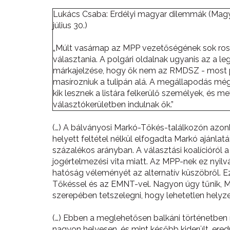
Lukács Csaba: Erdélyi magyar dilemmák (Mag
július 30.)
„Múlt vasárnap az MPP vezetőségének sok ross
választania. A polgári oldalnak ugyanis az a l
márkajelzése, hogy ők nem az RMDSZ - most p
masírozniuk a tulipán alá. A megállapodás még 
kik lesznek a listára felkerülő személyek, és me
választókerületben indulnak ők.”
(…) A bálványosi Markó-Tőkés-találkozón azonba
helyett feltétel nélkül elfogadta Markó ajánlat
százalékos arányban. A választási koalícióról
jogértelmezési vita miatt. Az MPP-nek ez nyilvá
hatóság véleményét az alternatív küszöbről. Ezt
Tőkéssel és az EMNT-vel. Nagyon úgy tűnik, M
szerepében tetszelegni, hogy lehetetlen helyze
(…) Ebben a meglehetősen balkáni történetben 
nagyon helyesen, és mint később kiderült, ere