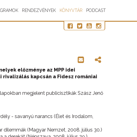
OGRAMOK
RENDEZVÉNYEK
KÖNYVTÁR
PODCAST
amelyek előzménye az MPP idei
 rivalizálás kapcsán a Fidesz romániai
li lapokban megjelent publicisztikák Szász Jenő
rdély - savanyú narancs (Élet és Irodalom,
ar dilemmák (Magyar Nemzet, 2008. július 30.)
a a derekát (Népszava, 2008. július 29.)