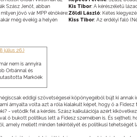
álták Szász Jenőt, abban
Kis Tibor
: A kérészéletű láza
 milyen jövő vár MPP elnökére:
Zöldi László
: Kétes kiegyezé
t akár még évekig a helyén
Kiss Tibor
: Az erdélyi faló (
 július 26.)
már nem is annyira
bb Orbánnal és
lutasította Markóék
mégiscsak eddigi szövetségesei köpönyegéből bújt ki annak 
i árnyalta volta azt a róla kialakult képet, hogy ő a Fidesz 
neki? - vetődik fel a kérdés. Szász kalkulációja azért kikövet
al ő bukott politikus lett a Fidesz szemében is. És sejthet
ől, amely mellett minden tekintélyét és politikusi tehetségé