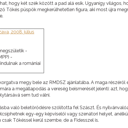
hat, hogy két szék között a pad alá esik. Ugyanígy világos, h
 Tőkés püspök megkerülhetetlen figura, aki most újra megmuta
ge.
va, 2008. július
megszületik -
MPP) -
indulnak a romániai
ikorgatva megy bele az RMDSZ ajánlatába. A maga részéről ér
ára a megállapodás a vereség beismerését jelenti: azt, ho
lytársává sem tud válni.
litásba való beletörődésre szólította fel Szászt. És nyilvánva
lcsíphetnek egy-egy képviselői vagy szenátori helyet, anél
m csak Tőkéssel kerül szembe, de a Fidesszel is.