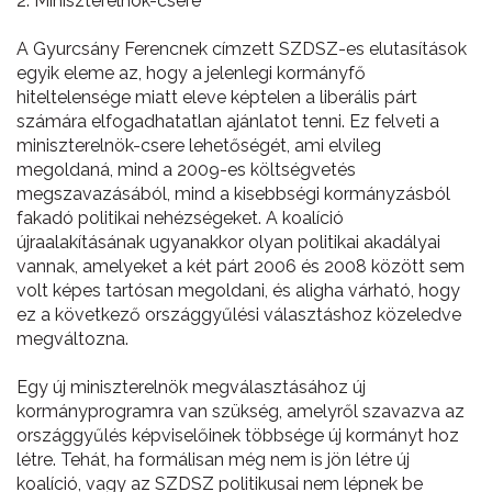
2. Miniszterelnök-csere
A Gyurcsány Ferencnek címzett SZDSZ-es elutasítások
egyik eleme az, hogy a jelenlegi kormányfő
hiteltelensége miatt eleve képtelen a liberális párt
számára elfogadhatatlan ajánlatot tenni. Ez felveti a
miniszterelnök-csere lehetőségét, ami elvileg
megoldaná, mind a 2009-es költségvetés
megszavazásából, mind a kisebbségi kormányzásból
fakadó politikai nehézségeket. A koalíció
újraalakításának ugyanakkor olyan politikai akadályai
vannak, amelyeket a két párt 2006 és 2008 között sem
volt képes tartósan megoldani, és aligha várható, hogy
ez a következő országgyűlési választáshoz közeledve
megváltozna.
Egy új miniszterelnök megválasztásához új
kormányprogramra van szükség, amelyről szavazva az
országgyűlés képviselőinek többsége új kormányt hoz
létre. Tehát, ha formálisan még nem is jön létre új
koalíció, vagy az SZDSZ politikusai nem lépnek be