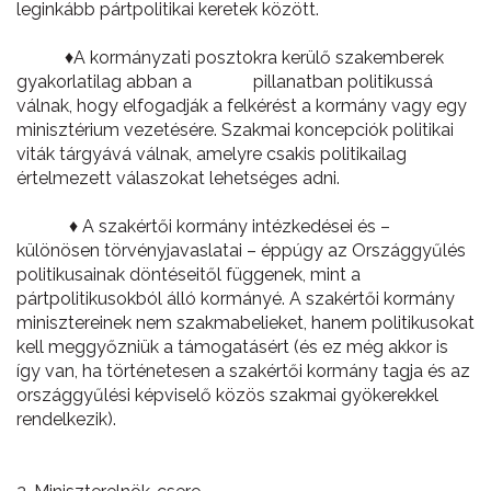
leginkább pártpolitikai keretek között.
♦A kormányzati posztokra kerülő szakemberek
gyakorlatilag abban a pillanatban politikussá
válnak, hogy elfogadják a felkérést a kormány vagy egy
minisztérium vezetésére. Szakmai koncepciók politikai
viták tárgyává válnak, amelyre csakis politikailag
értelmezett válaszokat lehetséges adni.
♦ A szakértői kormány intézkedései és –
különösen törvényjavaslatai – éppúgy az Országgyűlés
politikusainak döntéseitől függenek, mint a
pártpolitikusokból álló kormányé. A szakértői kormány
minisztereinek nem szakmabelieket, hanem politikusokat
kell meggyőzniük a támogatásért (és ez még akkor is
így van, ha történetesen a szakértői kormány tagja és az
országgyűlési képviselő közös szakmai gyökerekkel
rendelkezik).