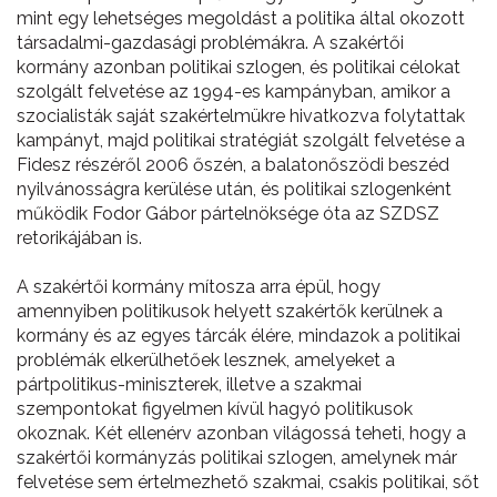
mint egy lehetséges megoldást a politika által okozott
társadalmi-gazdasági problémákra. A szakértői
kormány azonban politikai szlogen, és politikai célokat
szolgált felvetése az 1994-es kampányban, amikor a
szocialisták saját szakértelmükre hivatkozva folytattak
kampányt, majd politikai stratégiát szolgált felvetése a
Fidesz részéről 2006 őszén, a balatonőszödi beszéd
nyilvánosságra kerülése után, és politikai szlogenként
működik Fodor Gábor pártelnöksége óta az SZDSZ
retorikájában is.
A szakértői kormány mítosza arra épül, hogy
amennyiben politikusok helyett szakértők kerülnek a
kormány és az egyes tárcák élére, mindazok a politikai
problémák elkerülhetőek lesznek, amelyeket a
pártpolitikus-miniszterek, illetve a szakmai
szempontokat figyelmen kívül hagyó politikusok
okoznak. Két ellenérv azonban világossá teheti, hogy a
szakértői kormányzás politikai szlogen, amelynek már
felvetése sem értelmezhető szakmai, csakis politikai, sőt