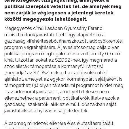
lehetőségeket vizsgáljuk meg, amelyeket a
politikai szereplők vetettek fel, de amelyek még
nem zárják le véglegesen a jelenlegi keretek
közötti megegyezés lehetőségeit.
Megegyezés című írásában Gyurcsány Ferenc
miniszterelnök javaslatot tett egy alapvetően a
gazdaság kifehérítéséből finanszírozott adócsökkentési
program végrehajtására. A javaslatcsomag célja olyan
politikai program megfogalmazása volt, amely (1.) nem
kínál túlzottan sokat az SZDSZ-nek, így megmarad a
szocialisták támogatása a kormányfő iránt; (2.)
„megadja” az SZDSZ-nek azt az adócsökkentési
ajánlatot, amelyet az egykori kormánypárt sajátjaként is
támogathat; (3.) olyan társadalmi programot hirdet meg
– az adómorál javítását –, amellyel hitelesen nem
ellenezhetnek a parlamenti politikai erők, illetve azok a
gazdasági szakértők, akik az elmúlt időszakban saját
javaslataikkal a nyilvánosság elé léptek.
A csomag mindezek ellenére éles elutasításra talált