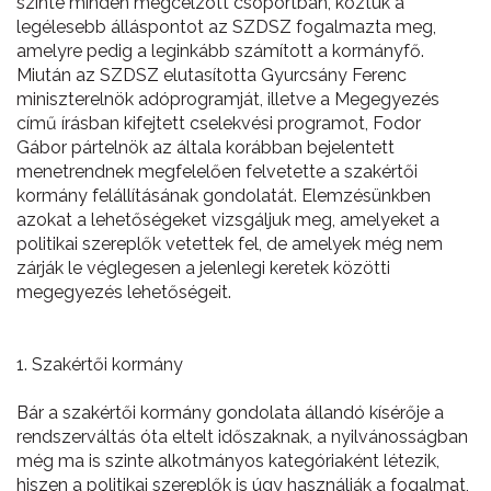
szinte minden megcélzott csoportban, köztük a
legélesebb álláspontot az SZDSZ fogalmazta meg,
amelyre pedig a leginkább számított a kormányfő.
Miután az SZDSZ elutasította Gyurcsány Ferenc
miniszterelnök adóprogramját, illetve a Megegyezés
című írásban kifejtett cselekvési programot, Fodor
Gábor pártelnök az általa korábban bejelentett
menetrendnek megfelelően felvetette a szakértői
kormány felállításának gondolatát. Elemzésünkben
azokat a lehetőségeket vizsgáljuk meg, amelyeket a
politikai szereplők vetettek fel, de amelyek még nem
zárják le véglegesen a jelenlegi keretek közötti
megegyezés lehetőségeit.
1. Szakértői kormány
Bár a szakértői kormány gondolata állandó kísérője a
rendszerváltás óta eltelt időszaknak, a nyilvánosságban
még ma is szinte alkotmányos kategóriaként létezik,
hiszen a politikai szereplők is úgy használják a fogalmat,