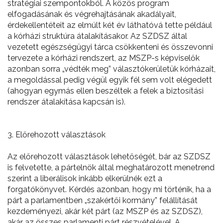
stratégiai szempontokból. A közös program
elfogadásának és végrehajtásának akadályait,
érdekellentéteit az elmúlt két év láthatóvá tette például
a kórházi struktúra átalakításakor. Az SZDSZ által
vezetett egészségügyi tárca csökkenteni és összevonni
tervezete a kórházi rendszert, az MSZP-s képviselők
azonban sorra „védték meg” választókerületük kórházait,
a megoldással pedig végül egyik fél sem volt elégedett
(ahogyan egymás ellen beszéltek a felek a biztosítási
rendszer átalakítása kapcsán is).
3. Előrehozott választások
Az előrehozott választások lehetőségét, bár az SZDSZ
is felvetette, a pártelnök által meghatározott menetrend
szerint a liberálisok inkább elkerülnék ezt a
forgatókönyvet. Kérdés azonban, hogy mi történik, ha a
párt a parlamentben „szakértői kormány” felállítását
kezdeményezi, akár két párt (az MSZP és az SZDSZ),
akár az összes parlamenti párt részvételével. A