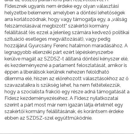
Fidesznek ugyanis nem érdeke egy olyan választási
helyzetbe belemenni, amelyben a döntési lehetőségek
arra korlátozódnak, hogy vagy támogatja egy, a „válság
felszámolásával megbízott” szakértői kormány
felállítását (és ezzel a jelenleg számára kedvező politikai
szituáció esetleges megváltozását), vagy pedig
hozzájárul Gyurcsány Ferenc hatalmon maradásához. A
legnagyobb ellenzéki párt ezért lépéskényszerbe
kerülve magát az SZDSZ-t állítaná döntési kényszer elé,
és kezdeményezné a parlament feloszlatását, amikor is
éppen a liberálisok kerülnek nehezen feloldható
dilemma elé, hiszen az előrehozott választásokhoz az ő
szavazataikra is szükség lehet, ha nem feltételezzük,
hogy a szocialista frakció egy része adná támogatását a
Fidesz kezdeményezéséhez. A Fidesz nyilatkozatai
szerint a párt most már nem igazán látja értelmét egy
szakértői kormány felállításának, és korántsem érdeke
ebben az SZDSZ-szel együttműködnie.