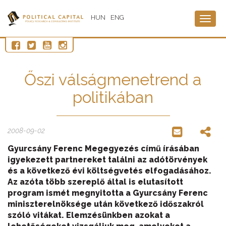
HUN
ENG
Togg
navig
Őszi válságmenetrend a
politikában
2008-09-02
Gyurcsány Ferenc Megegyezés című írásában
igyekezett partnereket találni az adótörvények
és a következő évi költségvetés elfogadásához.
Az azóta több szereplő által is elutasított
program ismét megnyitotta a Gyurcsány Ferenc
miniszterelnöksége után következő időszakról
szóló vitákat. Elemzésünkben azokat a