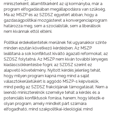
miniszterként, államtitkárként az új kormányba, már a
program elfogadásában megállapodásra van szükség.
Ma az MSZP és az SZDSZ egyetért abban, hogy a
gazdaságpolitikai mozgásteret a konvergenciaprogram
határozza meg, sem a szocialisták, sem a liberálisok
nem kívánnak ettől eltérni.
Politikai érdekellentétek merülnek fel ugyanakkor szinte
minden ezután következő kérdésben. Az MSZP
leállítaná a sok konfliktust kiváltó ágazati reformokat, az
SZDSZ folytatná. Az MSZP nem kíván további lényeges
kiadáscsökkentésbe fogni, az SZDSZ szerint ez
alapvető követelmény. Nyitott kérdés jelenleg tehát,
hogy milyen program kapná meg mind a saját
választókerületükért is aggódó MSZP-s képviselők,
mind pedig az SZDSZ frakciójának támogatását. Nem a
leendő miniszterelnök személye tehát a kérdés és a
potenciális konfliktusok forrása, hanem, hogy létezik-e
olyan program, amely mindkét párt számára
elfogadható, mind szakpolitikai-ideológiai, mind