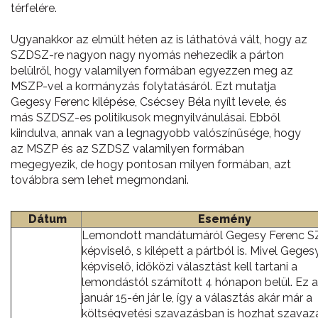
térfelére.
Ugyanakkor az elmúlt héten az is láthatóvá vált, hogy az
SZDSZ-re nagyon nagy nyomás nehezedik a párton
belülről, hogy valamilyen formában egyezzen meg az
MSZP-vel a kormányzás folytatásáról. Ezt mutatja
Gegesy Ferenc kilépése, Csécsey Béla nyílt levele, és
más SZDSZ-es politikusok megnyilvánulásai. Ebből
kiindulva, annak van a legnagyobb valószínűsége, hogy
az MSZP és az SZDSZ valamilyen formában
megegyezik, de hogy pontosan milyen formában, azt
továbbra sem lehet megmondani.
Dátum
Esemény
Lemondott mandátumáról Gegesy Ferenc 
képviselő, s kilépett a pártból is. Mivel Gege
képviselő, időközi választást kell tartani a
lemondástól számított 4 hónapon belül. Ez a
január 15-én jár le, így a választás akár már a
költségvetési szavazásban is hozhat szavaz