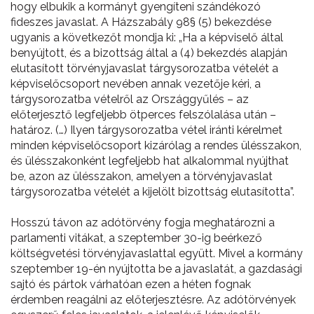
hogy elbukik a kormányt gyengíteni szándékozó
fideszes javaslat. A Házszabály 98§ (5) bekezdése
ugyanis a következőt mondja ki: „Ha a képviselő által
benyújtott, és a bizottság által a (4) bekezdés alapján
elutasított törvényjavaslat tárgysorozatba vételét a
képviselőcsoport nevében annak vezetője kéri, a
tárgysorozatba vételről az Országgyűlés – az
előterjesztő legfeljebb ötperces felszólalása után –
határoz. (…) Ilyen tárgysorozatba vétel iránti kérelmet
minden képviselőcsoport kizárólag a rendes ülésszakon,
és ülésszakonként legfeljebb hat alkalommal nyújthat
be, azon az ülésszakon, amelyen a törvényjavaslat
tárgysorozatba vételét a kijelölt bizottság elutasította”.
Hosszú távon az adótörvény fogja meghatározni a
parlamenti vitákat, a szeptember 30-ig beérkező
költségvetési törvényjavaslattal együtt. Mivel a kormány
szeptember 19-én nyújtotta be a javaslatát, a gazdasági
sajtó és pártok várhatóan ezen a héten fognak
érdemben reagálni az előterjesztésre. Az adótörvények