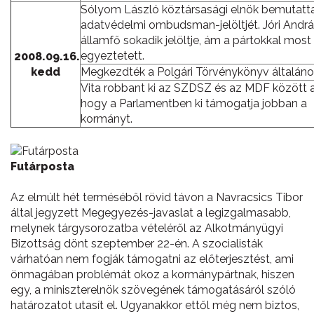
Sólyom László köztársasági elnök bemutatt
adatvédelmi ombudsman-jelöltjét. Jóri Andrá
államfő sokadik jelöltje, ám a pártokkal mos
egyeztetett.
2008.09.16.
kedd
Megkezdték a Polgári Törvénykönyv általános 
Vita robbant ki az SZDSZ és az MDF között ar
hogy a Parlamentben ki támogatja jobban a
kormányt.
Futárposta
Az elmúlt hét terméséből rövid távon a Navracsics Tibor
által jegyzett Megegyezés-javaslat a legizgalmasabb,
melynek tárgysorozatba vételéről az Alkotmányügyi
Bizottság dönt szeptember 22-én. A szocialisták
várhatóan nem fogják támogatni az előterjesztést, ami
önmagában problémát okoz a kormánypártnak, hiszen
egy, a miniszterelnök szövegének támogatásáról szóló
határozatot utasít el. Ugyanakkor ettől még nem biztos,