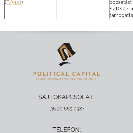
(
T/5121
)
bocsátást
SZDSZ n
támogatta
SAJTÓKAPCSOLAT:
+36 20 665 0384
TELEFON: