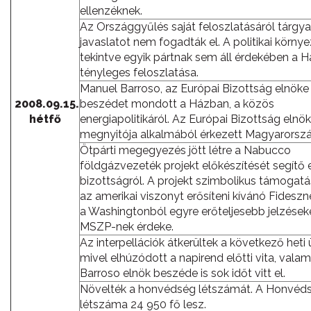
ellenzéknek.
Az Országgyűlés saját feloszlatásáról tárgyal
javaslatot nem fogadták el. A politikai körny
tekintve egyik pártnak sem áll érdekében a H
tényleges feloszlatása.
Manuel Barroso, az Európai Bizottság elnöke
2008.09.15.
beszédet mondott a Házban, a közös
hétfő
energiapolitikáról. Az Európai Bizottság elnök
megnyitója alkalmából érkezett Magyarorszá
Ötpárti megegyezés jött létre a Nabucco
földgázvezeték projekt előkészítését segítő 
bizottságról. A projekt szimbolikus támogat
az amerikai viszonyt erősíteni kívánó Fideszn
a Washingtonból egyre erőteljesebb jelzések
MSZP-nek érdeke.
Az interpellációk átkerültek a következő heti 
mivel elhúzódott a napirend előtti vita, valam
Barroso elnök beszéde is sok időt vitt el.
Növelték a honvédség létszámát. A Honvéd
létszáma 24 950 fő lesz.