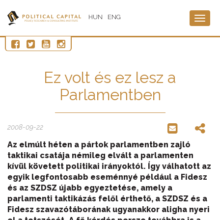
HUN
ENG
Togg
navig
Ez volt és ez lesz a
Parlamentben
2008-09-22
Az elmúlt héten a pártok parlamentben zajló
taktikai csatája némileg elvált a parlamenten
kívül követett politikai irányoktól. Így válhatott az
egyik legfontosabb eseménnyé például a Fidesz
és az SZDSZ újabb egyeztetése, amely a
parlamenti taktikázás felől érthető, a SZDSZ és a
Fidesz szavazótáborának ugyanakkor aligha nyeri