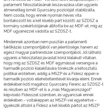
parlament feloszlatásának leszavazása után ugyanis
átmenetileg ismét Gyurcsány pozícióját stabilizálta.
Nem csoda, hogy ennek nyomán heves vita
bontakozott kis a két kisebb párt között: az SZDSZ a
kormány szekértolójának állította be az MDF-et, míg az
MDF ugyanezzel vádolta az SZDSZ-t.
Mindennek azonban nem pusztán a parlamenti
taktikázás szempontjából van jelentősége, hanem az
egész magyar pártrendszer szempontjából. Jól látható
ugyanis a feloszlatási javaslat körül kialakult vitában,
hogy míg az SZDSZ és MDF egymással versengve a
harmadik pozíció kialakítására törekszik a kétosztatú
politikai erőtérben, addig a MSZP és a Fidesz éppen e
harmadik pozíció ellehetetlenítését kívánja elérni. Ennek
érdekében köti magához Gyurcsány Ferenc az SZDSZ-t
és részben az MDF-et is a „más Magyarországot”
képviselő Fidesszel szemben, és ugyancsak ennek
érdekében – voltaképpen az MSZP-vel egyetértve –
igyekszik áttolni a Fidesz a két kisebb pártot az MSZP