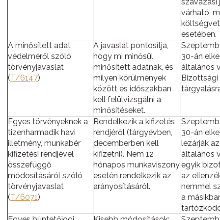
szavazási 
várható, m
költségve
esetében.
A minősített adat
A javaslat pontosítja,
Szeptembe
védelméről szóló
hogy mi minősül
30-án elke
törvényjavaslat
minősített adatnak, és
általános v
(
T/6147
)
milyen körülmények
Bizottsági
között és időszakban
tárgyalásra
kell felülvizsgálni a
minősítéseket.
Egyes törvényeknek a
Rendelkezik a kifizetés
Szeptembe
tizenharmadik havi
rendjéről (tárgyévben,
30-án elke
illetmény, munkabér
decemberben kell
lezárják az
kifizetési rendjével
kifizetni). Nem 12
általános v
összefüggő
hónapos munkaviszony
egyik bizo
módosításáról szóló
esetén rendelkezik az
az ellenzé
törvényjavaslat
arányosításáról.
nemmel sz
(
T/6071
)
a másikba
tartózkodo
Egyes büntetőjogi
Kisebb módosítások:
Szeptembe