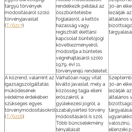
tárgyú törvények
rendelkezik például az
30-án elke
módosításáról szóló
összbüntetésbe
lezárják az
törvényjavaslat
foglalásról, a kettős
általános v
(
T/6217
)
házasság vagy
bizottság
regisztrált élettársi
tárgyalásár
kapcsolat büntetőjogi
következményeiről,
módosítja a büntetés
végrehajtásáról szóló
1979. évi 11.
törvényerejű rendeletet.
A közrend, valamint az
Várhatóan nagy vitát
Szeptembe
igazságszolgáltatás
kiváltó javaslat, mely a
30-án elke
működésének
közösség tagja elleni
lezárják az
védelme érdekében
erőszakról, a
általános v
szükséges egyes
gyülekezési jogról, a
bizottság
törvénymódosításokról
szabálysértési törvény
tárgyalásár
(
T/6218
)
módosításáról is szól.
ugyanakko
Több bűncselekmény
valószínű,
tényállását
ellenzéki 