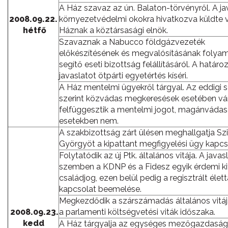
A Ház szavaz az ún. Balaton-törvényről. A ja
2008.09.22.
környezetvédelmi okokra hivatkozva küldte v
hétfő
Háznak a köztársasági elnök.
Szavaznak a Nabucco földgázvezeték
előkészítésének és megvalósításának folya
segítő eseti bizottság felállításáról. A határoz
javaslatot ötpárti egyetértés kíséri.
A Ház mentelmi ügyekről tárgyal. Az eddigi 
szerint közvádas megkeresések esetében vá
felfüggesztik a mentelmi jogot, magánvádas
esetekben nem.
A szakbizottság zárt ülésen meghallgatja Sz
Györgyöt a kipattant megfigyelési ügy kapcs
Folytatódik az új Ptk. általános vitája. A javas
szemben a KDNP és a Fidesz egyik érdemi k
családjog, ezen belül pedig a regisztrált élett
kapcsolat beemelése.
Megkezdődik a szárszámadás általános vitája
2008.09.23.
a parlamenti költségvetési viták időszaka.
kedd
A Ház tárgyalja az egységes mezőgazdaság