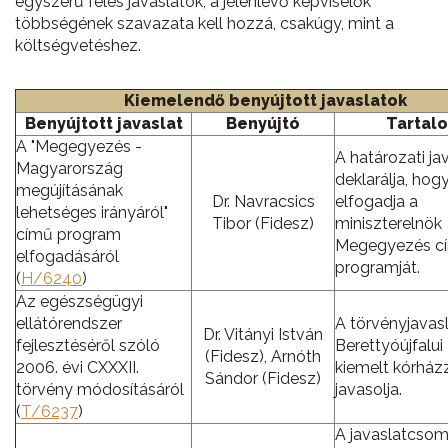
egyszerű feles javaslatok, a jelenlévő képviselők
többségének szavazata kell hozzá, csakúgy, mint a
költségvetéshez.
Kiemelendő benyújtott javaslatok
Benyújtott javaslat
Benyújtó
Tartal
A "Megegyezés -
A határozati ja
Magyarország
deklarálja, hog
megújításának
Dr. Navracsics
elfogadja a
lehetséges irányáról"
Tibor (Fidesz)
miniszterelnök
című program
Megegyezés c
elfogadásáról
programját.
(
H/6240
)
Az egészségügyi
ellátórendszer
A törvényjavasl
Dr. Vitányi István
fejlesztéséről szóló
Berettyóújfalui
(Fidesz), Arnóth
2006. évi CXXXII.
kiemelt kórházz
Sándor (Fidesz)
törvény módosításáról
javasolja.
(
T/6237
)
A javaslatcso