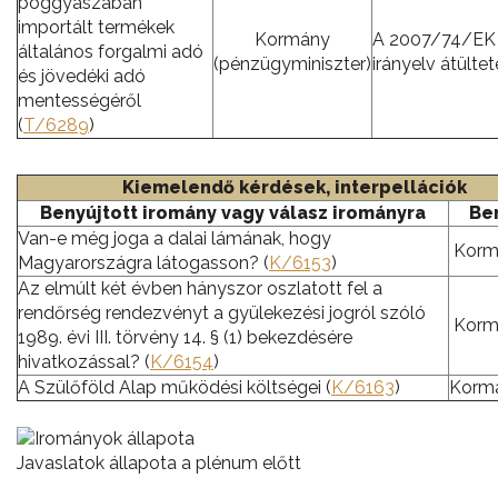
poggyászában
importált termékek
Kormány
A 2007/74/EK 
általános forgalmi adó
(pénzügyminiszter)
irányelv átültet
és jövedéki adó
mentességéről
(
T/6289
)
Kiemelendő kérdések, interpellációk
Benyújtott iromány vagy válasz irományra
Be
Van-e még joga a dalai lámának, hogy
Korm
Magyarországra látogasson? (
K/6153
)
Az elmúlt két évben hányszor oszlatott fel a
rendőrség rendezvényt a gyülekezési jogról szóló
Korm
1989. évi III. törvény 14. § (1) bekezdésére
hivatkozással? (
K/6154
)
A Szülőföld Alap működési költségei (
K/6163
)
Korm
Javaslatok állapota a plénum előtt