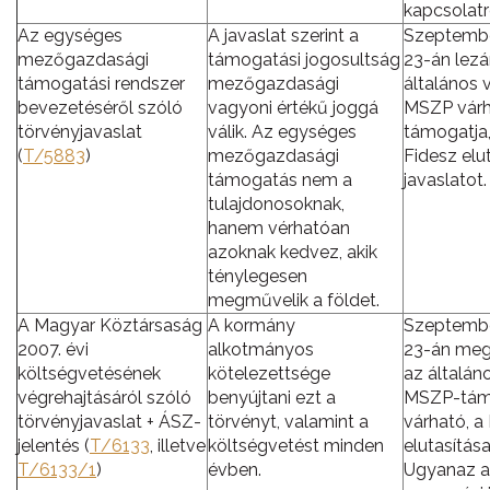
kapcsolatr
Az egységes
A javaslat szerint a
Szeptembe
mezőgazdasági
támogatási jogosultság
23-án lezá
támogatási rendszer
mezőgazdasági
általános v
bevezetéséről szóló
vagyoni értékű joggá
MSZP vár
törvényjavaslat
válik. Az egységes
támogatja,
(
T/5883
)
mezőgazdasági
Fidesz elut
támogatás nem a
javaslatot.
tulajdonosoknak,
hanem vérhatóan
azoknak kedvez, akik
ténylegesen
megművelik a földet.
A Magyar Köztársaság
A kormány
Szeptembe
2007. évi
alkotmányos
23-án meg
költségvetésének
kötelezettsége
az általáno
végrehajtásáról szóló
benyújtani ezt a
MSZP-tám
törvényjavaslat + ÁSZ-
törvényt, valamint a
várható, a
jelentés (
T/6133
, illetve
költségvetést minden
elutasítása
T/6133/1
)
évben.
Ugyanaz a