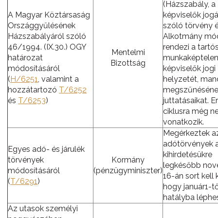
(Házszabály, a
A Magyar Köztársaság
képviselők jogá
Országgyűlésének
szóló törvény 
Házszabályáról szóló
Alkotmány mód
46/1994. (IX.30.) OGY
rendezi a tartó
Mentelmi
határozat
munkaképtelen
Bizottság
módosításáról
képviselők jogi
(
H/6251
, valamint a
helyzetét, ma
hozzátartozó
T/6252
megszűnésének
és
T/6253
)
juttatásaikat. E
ciklusra még 
vonatkozik.
Megérkeztek az
adótörvények 
Egyes adó- és járulék
kihirdetésükre
törvények
Kormány
legkésőbb no
módosításáról
(pénzügyminiszter)
16-án sort kell k
(
T/6291
)
hogy január1-tő
hatályba léphe
Az utasok személyi