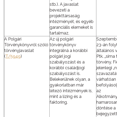
stb.). A javaslat
bevezeti a
projekttársaság
intézményét, és egyéb
garanciális elemeket is
tartalmaz.
A Polgári
Az új polgári
Szeptembe
Törvénykönyvről szóló
törvénykönyv
23-án foly
törvényjavaslat
integrálná a korábbi
általános v
(
T/5949
)
polgári jogi
Ptk. „sima 
szabályozást és a
törvény. F
korábbi családjogi
jelenlegi „
szabályozást is.
szavazatá
Belekerülnek olyan, a
várhatóan
gyakorlatban már
befolyásol
létező intézmények is,
az
mint a lízing és a
Alkotmány
faktoring.
hamarosan
döntése a
bejegyzett 