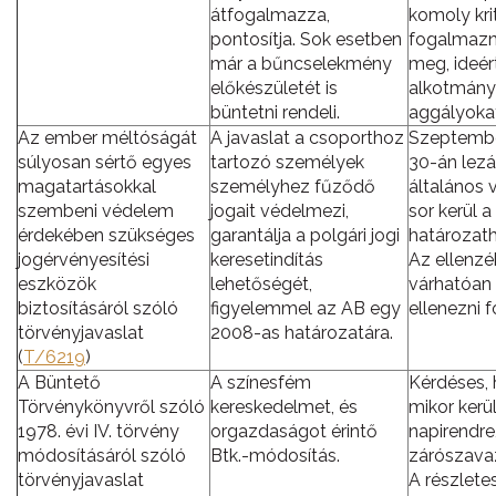
átfogalmazza,
komoly kri
pontosítja. Sok esetben
fogalmazn
már a bűncselekmény
meg, ideér
előkészületét is
alkotmány
büntetni rendeli.
aggályokat
Az ember méltóságát
A javaslat a csoporthoz
Szeptembe
súlyosan sértő egyes
tartozó személyek
30-án lezá
magatartásokkal
személyhez fűződő
általános v
szembeni védelem
jogait védelmezi,
sor kerül a
érdekében szükséges
garantálja a polgári jogi
határozath
jogérvényesítési
keresetindítás
Az ellenzé
eszközök
lehetőségét,
várhatóan
biztosításáról szóló
figyelemmel az AB egy
ellenezni f
törvényjavaslat
2008-as határozatára.
(
T/6219
)
A Büntető
A színesfém
Kérdéses,
Törvénykönyvről szóló
kereskedelmet, és
mikor kerü
1978. évi IV. törvény
orgazdaságot érintő
napirendre
módosításáról szóló
Btk.-módosítás.
zárószavaz
törvényjavaslat
A részletes