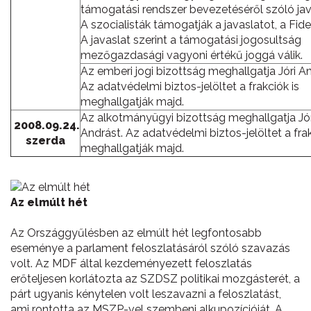
támogatási rendszer bevezetéséről szóló jav
A szocialisták támogatják a javaslatot, a Fid
A javaslat szerint a támogatási jogosultság
mezőgazdasági vagyoni értékű joggá válik.
Az emberi jogi bizottság meghallgatja Jóri An
Az adatvédelmi biztos-jelöltet a frakciók is
meghallgatják majd.
Az alkotmányügyi bizottság meghallgatja Jór
2008.09.24.
Andrást. Az adatvédelmi biztos-jelöltet a frak
szerda
meghallgatják majd.
Az elmúlt hét
Az Országgyűlésben az elmúlt hét legfontosabb
eseménye a parlament feloszlatásáról szóló szavazás
volt. Az MDF által kezdeményezett feloszlatás
erőteljesen korlátozta az SZDSZ politikai mozgásterét, a
párt ugyanis kénytelen volt leszavazni a feloszlatást,
ami rontotta az MSZP-vel szembeni alkupozícióját. A