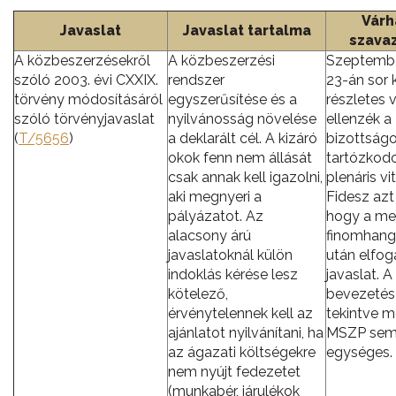
Várh
Javaslat
Javaslat tartalma
szava
A közbeszerzésekről
A közbeszerzési
Szeptembe
szóló 2003. évi CXXIX.
rendszer
23-án sor k
törvény módosításáról
egyszerűsítése és a
részletes v
szóló törvényjavaslat
nyilvánosság növelése
ellenzék a
(
T/5656
)
a deklarált cél. A kizáró
bizottság
okok fenn nem állását
tartózkodo
csak annak kell igazolni,
plenáris vi
aki megnyeri a
Fidesz azt 
pályázatot. Az
hogy a me
alacsony árú
finomhang
javaslatoknál külön
után elfog
indoklás kérése lesz
javaslat. A
kötelező,
bevezetés
érvénytelennek kell az
tekintve 
ajánlatot nyilvánítani, ha
MSZP se
az ágazati költségekre
egységes.
nem nyújt fedezetet
(munkabér, járulékok