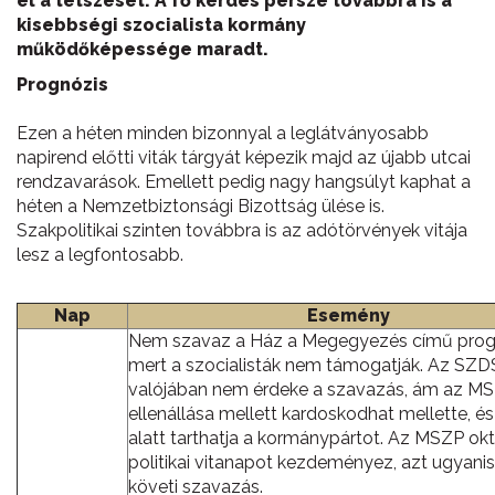
el a tetszését. A fő kérdés persze továbbra is a
kisebbségi szocialista kormány
működőképessége maradt.
Prognózis
Ezen a héten minden bizonnyal a leglátványosabb
napirend előtti viták tárgyát képezik majd az újabb utcai
rendzavarások. Emellett pedig nagy hangsúlyt kaphat a
héten a Nemzetbiztonsági Bizottság ülése is.
Szakpolitikai szinten továbbra is az adótörvények vitája
lesz a legfontosabb.
Nap
Esemény
Nem szavaz a Ház a Megegyezés című prog
mert a szocialisták nem támogatják. Az SZ
valójában nem érdeke a szavazás, ám az M
ellenállása mellett kardoskodhat mellette, 
alatt tarthatja a kormánypártot. Az MSZP ok
politikai vitanapot kezdeményez, azt ugyani
követi szavazás.