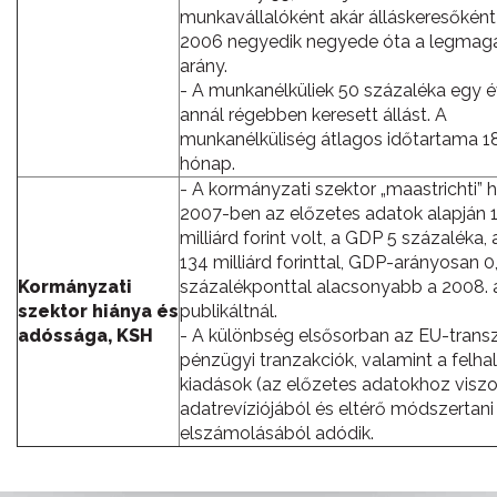
munkavállalóként akár álláskeresőként
2006 negyedik negyede óta a legmag
arány.
- A munkanélküliek 50 százaléka egy 
annál régebben keresett állást. A
munkanélküliség átlagos időtartama 1
hónap.
- A kormányzati szektor „maastrichti” 
2007-ben az előzetes adatok alapján 
milliárd forint volt, a GDP 5 százaléka, 
134 milliárd forinttal, GDP-arányosan 0
Kormányzati
százalékponttal alacsonyabb a 2008. á
szektor hiánya és
publikáltnál.
adóssága, KSH
- A különbség elsősorban az EU-transz
pénzügyi tranzakciók, valamint a felh
kiadások (az előzetes adatokhoz viszo
adatrevíziójából és eltérő módszertani
elszámolásából adódik.