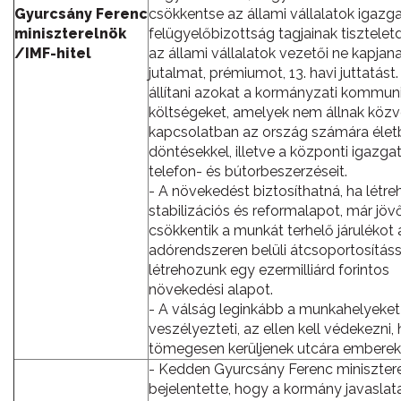
Gyurcsány Ferenc
csökkentse az állami vállalatok igazga
miniszterelnök
felügyelőbizottság tagjainak tiszteletdí
/IMF-hitel
az állami vállalatok vezetői ne kapjan
jutalmat, prémiumot, 13. havi juttatást.
állítani azokat a kormányzati kommun
költségeket, amelyek nem állnak közv
kapcsolatban az ország számára éle
döntésekkel, illetve a központi igazga
telefon- és bútorbeszerzéseit.
- A növekedést biztosíthatná, ha létr
stabilizációs és reformalapot, már jöv
csökkentik a munkát terhelő járulékot 
adórendszeren belüli átcsoportosításs
létrehozunk egy ezermilliárd forintos
növekedési alapot.
- A válság leginkább a munkahelyeket
veszélyezteti, az ellen kell védekezni,
tömegesen kerüljenek utcára emberek
- Kedden Gyurcsány Ferenc miniszter
bejelentette, hogy a kormány javaslata