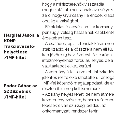
hogy a miniszterelnök visszaadja
megbízatását, mert annak az esélye s
zéró, hogy Gyurcsány Ferenccel kilába
ország a válságból.
- Féloldalas és kevés, amit a kormány
pénzügyi válság hatásainak csökkent
Hargitai János, a
érdekében tesz.
KDNP
- A családok, egzisztenciák kárára ne
frakcióvezető-
stabilizáció, és a közszféra nem éli tú
helyettese
kap jövőre 13 havi fizetést. Az európai
/IMF-hitel
intézményekhez fordulás helyes, de a
valutaalapot el kell kerülni.
- A kormány által tervezett intézkedé
jelentős része elkerülhetetlen. Támoga
IMF-fel kötendő megállapodást, de a
Fodor Gábor, az
részleteit is meg kell ismernünk.
SZDSZ elnök
- Az irány helyes lehet, de nem átmene
/IMF-hitel
kezdeményezésekre, hanem reformér
lépésekre van szükség, például az
önkormányzati rendszer terén.