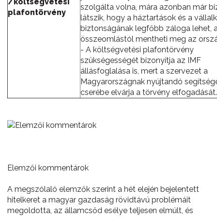
/költségvetési
szolgálta volna, mára azonban már bi
plafontörvény
látszik, hogy a háztartások és a válla
biztonságának legfőbb záloga lehet, 
összeomlástól mentheti meg az orszá
- A költségvetési plafontörvény
szükségességét bizonyítja az IMF
állásfoglalása is, mert a szervezet a
Magyarországnak nyújtandó segítségé
cserébe elvárja a törvény elfogadását.
Elemzői kommentárok
A megszólaló elemzők szerint a hét elején bejelentett
hitelkeret a magyar gazdaság rövidtávú problémáit
megoldotta, az államcsőd esélye teljesen elmúlt, és