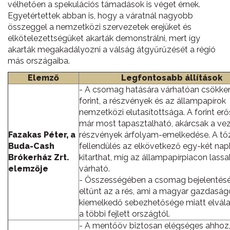
vélhetően a spekulációs támadások is véget érnek.
Egyetértettek abban is, hogy a váratnál nagyobb
összeggel a nemzetközi szervezetek erejüket és
elkötelezettségüket akarták demonstrálni, mert így
akarták megakadályozni a válság átgyűrűzését a régió
más országaiba.
Elemző
Legfontosabb állítások
- A csomag hatására várhatóan csökke
forint, a részvények és az állampapírok
nemzetközi elutasítottsága. A forint er
már most tapasztalható, akárcsak a ve
Fazakas Péter, a
részvények árfolyam-emelkedése. A tő
Buda-Cash
fellendülés az elkövetkező egy-két na
Brókerház Zrt.
kitarthat, míg az állampapírpiacon lass
elemzője
várható.
- Összességében a csomag bejelentés
eltűnt az a rés, ami a magyar gazdaság
kiemelkedő sebezhetősége miatt elvála
a többi fejlett országtól.
- A mentőöv biztosan elégséges ahhoz