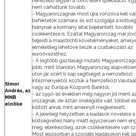
nehezebb legyen a forint elleni spekuláció. E
nem várhattunk tovább.
- Magyarországnak most újra vonzóvá kell vál
befektetők számára, és ezt szolgálja a költsé
hiánynak a kormány által bejelentett, további
csökkentése is. Ezáltal Magyarország már jöv
teljesíti a maastrichti követelményeket, amely
elméletileg lehetővé teszik a csatlakozást az
euróövezethez.
- A legtöbb gazdasági mutató Magyarországo
jobb, mint Izlandon. Magyarország alapvetően
úton jár, ezért is kap segítséget a nemzetközi
intézményektől, köztük a Nemzetközi Valutaa
Simor
vagy az Európai Központi Banktól.
András, az
- az 1990-es években még nagyon jól ment a
MNB
országnak, de aztán önelégülté vált, többet é
elnöke
költött annál, mint amennyit megkeresett.
- A jelenlegi helyzetben a kiadások növelése 
költségvetési hiány miatt egyszerűen nem e
meg, ellenkezőleg, azok csökkentésére van sz
Most elsősorban a szociális kiadásokon kell sp