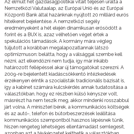
Az elmúlt hét gazdaságpolitikai vitáit teljesen uralta a
Nemzetközi Valutaalap, az Európai Unió és az Európai
Központi Bank által hazánknak nyújtott 20 milliárd eurós
hitelkeret bejelentése. A nemzetközi segély
eredményeként a hét elején dinamikusan erősödött a
forint és a BUX is, azaz vélhetően véget értek a
spekulációs támadások. A kormány mára végleg
túljutott a korábban megalapozatlannak látszó
optimizmuson: belátta, hogy a válsággal szembe kell
nézni, azt elkendőzni nem tudja, így már inkább
határozott fellépéssel akar új támogatókat szerezni. A
2009-re bejelentett kiadáscsökkentő intézkedések
érzékenyen érintik a szocialisták tradicionális bázisát is,
így a kabinet számára kulcskérdés annak tudatosítása a
választókban, hogy ez részben külső kényszer volt,
másrészt ha nem teszik meg, akkor mindenki rosszabbul
járt volna. A miniszteri bérek, a kommunikációs költségek
és az autó-, telefon és bútorbeszerzések leállítása
kommunikációs szempontból hasznos lépésnek tűnik,
hiszen rengeteg lehetséges ellentámadást semlegesít,
azonban azt a tévképzetet kelthetik a választókban,