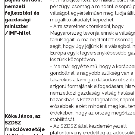
nemzeti
pénzügyi csomag a mindent elsöprő 
fejlesztési és
válságot egyértelműen meg tudja állít
gazdasági
megállító akadályt képezhet.
miniszter
- Arra szeretnénk törekedni, hogy
/IMF-hitel
Magyarország levonja ennek a válság
tanulságait. A ma bejelentett csomag
segít, hogy úgy jöjjünk ki a válságból,
Európa egyik legversenyképesebb g
leszünk középtávon.
- Ma már egyértelmű, hogy a korábba
gondoltnál is nagyobb szükség van a
takarékos állami gazdálkodásról szól
szigorú formájának elfogadására, hisz
nemzetközi gazdasági válság hatásai
hazánkban is kézzelfoghatóak, napról
erősebbek, ezért mindent meg kell te
érdekében, hogy az ország megőrizz
Kóka János, az
stabilitását.
SZDSZ
- Az SZDSZ által kezdeményezett
frakcióvezetője
plafontörvény eredetileg az adócsökk