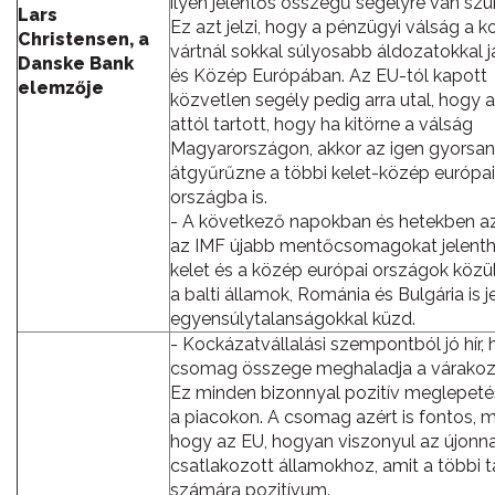
ilyen jelentős összegű segélyre van szü
Lars
Ez azt jelzi, hogy a pénzügyi válság a 
Christensen, a
vártnál sokkal súlyosabb áldozatokkal j
Danske Bank
és Közép Európában. Az EU-tól kapott
elemzője
közvetlen segély pedig arra utal, hogy 
attól tartott, hogy ha kitörne a válság
Magyarországon, akkor az igen gyorsan
átgyűrűzne a többi kelet-közép európai
országba is.
- A következő napokban és hetekben a
az IMF újabb mentőcsomagokat jelenthe
kelet és a közép európai országok közü
a balti államok, Románia és Bulgária is j
egyensúlytalanságokkal küzd.
- Kockázatvállalási szempontból jó hír,
csomag összege meghaladja a várakoz
Ez minden bizonnyal pozitív meglepeté
a piacokon. A csomag azért is fontos, mer
hogy az EU, hogyan viszonyul az újonn
csatlakozott államokhoz, amit a többi 
számára pozitívum.