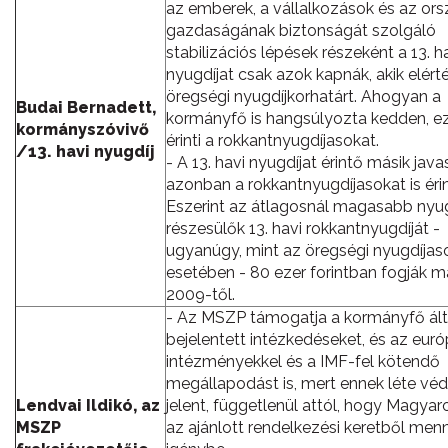
az emberek, a vállalkozások és az or
gazdaságának biztonságát szolgáló
stabilizációs lépések részeként a 13. h
nyugdíjat csak azok kapnák, akik elért
öregségi nyugdíjkorhatárt. Ahogyan a
Budai Bernadett,
kormányfő is hangsúlyozta kedden, e
kormányszóvivő
érinti a rokkantnyugdíjasokat.
/13. havi nyugdíj
- A 13. havi nyugdíjat érintő másik java
azonban a rokkantnyugdíjasokat is érin
Eszerint az átlagosnál magasabb nyu
részesülők 13. havi rokkantnyugdíját -
ugyanúgy, mint az öregségi nyugdíjas
esetében - 80 ezer forintban fogják m
2009-től.
- Az MSZP támogatja a kormányfő ált
bejelentett intézkedéseket, és az euró
intézményekkel és a IMF-fel kötendő
megállapodást is, mert ennek léte vé
Lendvai Ildikó, az
jelent, függetlenül attól, hogy Magya
MSZP
az ajánlott rendelkezési keretből men