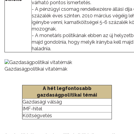
várható pontos ismertetés.
- A pénzügyi csomag rendelkezésre állási díja 
százalék éves szinten. 2010 március végéig le
igénybe venni, kamatköltségei 5-6 százalék k
mozognak.
- A monetáris politikának ebben az új helyzetbe
majd gondolnia, hogy melyik irányba kell majd
haladnia.
Gazdaságpolitikai vitatémák
A hét legfontosabb
gazdaságpolitikai témái
Gazdasági válság
IMF-hitel
Költségvetés