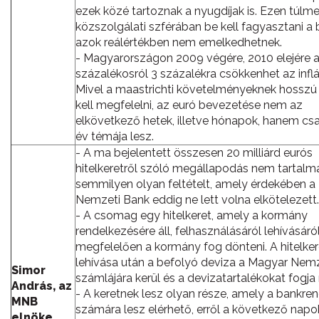
ezek közé tartoznak a nyugdíjak is. Ezen túlm
közszolgálati szférában be kell fagyasztani a 
azok reálértékben nem emelkedhetnek.
- Magyarországon 2009 végére, 2010 elejére a
százalékosról 3 százalékra csökkenhet az inflá
Mivel a maastrichti követelményeknek hosszú
kell megfelelni, az euró bevezetése nem az
elkövetkező hetek, illetve hónapok, hanem csa
év témája lesz.
- A ma bejelentett összesen 20 milliárd eurós
hitelkeretről szóló megállapodás nem tartalm
semmilyen olyan feltételt, amely érdekében 
Nemzeti Bank eddig ne lett volna elkötelezett.
- A csomag egy hitelkeret, amely a kormány
rendelkezésére áll, felhasználásáról lehívásáró
megfelelően a kormány fog dönteni. A hitelker
lehívása után a befolyó deviza a Magyar Nem
Simor
számlájára kerül és a devizatartalékokat fogja 
András, az
- A keretnek lesz olyan része, amely a bankre
MNB
számára lesz elérhető, erről a következő nap
elnöke