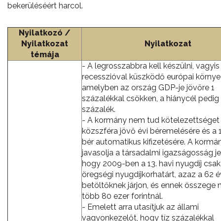
bekerüléséért harcol.
Nyilatkozó /
Nyilatkozat
Nyilatkozat
témája
- A legrosszabbra kell készülni, vagyi
recesszióval küszködő európai környe
amelyben az ország GDP-je jövőre 1
százalékkal csökken, a hiánycél pedig 
százalék.
- A kormány nem tud kötelezettséget v
közszféra jövő évi béremelésére és a 1
bér automatikus kifizetésére. A kormán
javasolja a társadalmi igazságosság j
hogy 2009-ben a 13. havi nyugdíj csak
öregségi nyugdíjkorhatárt, azaz a 62 é
betöltőknek járjon, és ennek összege 
több 80 ezer forintnál.
- Emelett arra utasítjuk az állami
vagyonkezelőt, hogy tíz százalékkal