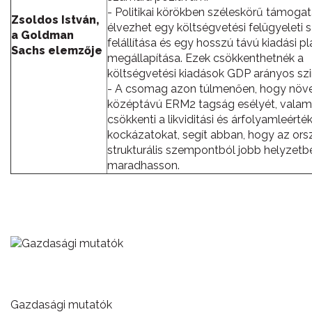
- Politikai körökben széleskörű támogat
Zsoldos István,
élvezhet egy költségvetési felügyeleti 
a Goldman
felállítása és egy hosszú távú kiadási p
Sachs elemzője
megállapítása. Ezek csökkenthetnék a
költségvetési kiadások GDP arányos szin
- A csomag azon túlmenően, hogy növe
középtávú ERM2 tagság esélyét, valam
csökkenti a likviditási és árfolyamleérté
kockázatokat, segít abban, hogy az ors
strukturális szempontból jobb helyzetb
maradhasson.
Gazdasági mutatók