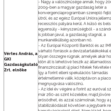
- Nagy a valószínűsége annak, hogy 2
2009-ben a magyar gazdaság letér a
konvergenciaprogramban szereplő fejlő
útról, és az egész Európai Unióra jellem
recessziós pályára kerül. A külső és bel
egyensúly - kényszerűségből - a szánd
is jobban javul, a gazdaság stagnál, a
munkanélküliség azonban nő.
- Az Európai Központi Banktól és az IM
várható források a devizatartalékokkal 
Vértes András, a
olyan összegre rúgnak, amelyek akár h
GKI
időn át is lehetővé teszik az államadós
Gazdaságkutató
finanszírozását új piaci hitelek felvétele n
Zrt. elnöke
Így a forint elleni spekulációs támadás
értelmetlenné válik, középtávon a piac
megnyugvása valószínű.
- Az idei év végére a forint az euróval
már 260-as szint közelébe, majd jövőre 
erősödhet, és azzal számolnak, hogy a
stabilizálódását követően a jegybank re
kamatvágásokról dönt. Nem kizárt, hog