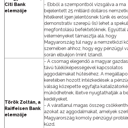
Citi Bank
- Ebből a szempontból vizsgálva a ma
elemzője
bejelentett 25 milliárd dolláros nemzetk
hitelkeret igen jelentősnek tűnik és erős
demonstratív szerepű (is) lehet a spekul
megfontolású befektetőknek. Egyúttal
véleményeket támasztja alá, hogy
Magyarország túl nagy a nemzetközi k
szemében ahhoz, hogy egy pénzügyi v
során elbukjon (mint Izland).
- A csomag elegendő a magyar gazdas
távú túlélőképességével kapcsolatos
aggodalmakat hűtéséhez. A megállap
keretében hozott intézkedések a pénzü
válság közepette egyfajta katalizátorké
működhetnek, illetve nyugtathatják a be
kedélyeket.
Török Zoltán, a
- A váratlanul magas összeg csökkenth
Raiffeisen Bank
azokat az aggodalmakat, amelyek szeri
elemzője
Magyarország komoly pénzügyi problé
küzd.