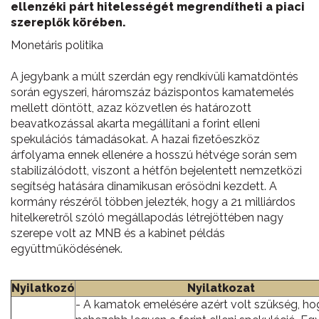
ellenzéki párt hitelességét megrendítheti a piaci
szereplők körében.
Monetáris politika
A jegybank a múlt szerdán egy rendkívüli kamatdöntés
során egyszeri, háromszáz bázispontos kamatemelés
mellett döntött, azaz közvetlen és határozott
beavatkozással akarta megállítani a forint elleni
spekulációs támadásokat. A hazai fizetőeszköz
árfolyama ennek ellenére a hosszú hétvége során sem
stabilizálódott, viszont a hétfőn bejelentett nemzetközi
segítség hatására dinamikusan erősödni kezdett. A
kormány részéről többen jelezték, hogy a 21 milliárdos
hitelkeretről szóló megállapodás létrejöttében nagy
szerepe volt az MNB és a kabinet példás
együttműködésének.
Nyilatkozó
Nyilatkozat
- A kamatok emelésére azért volt szükség, ho