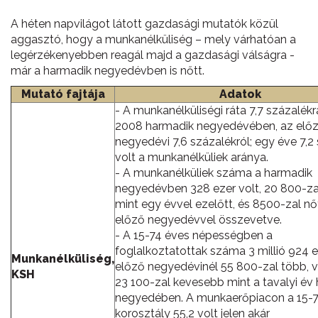
A héten napvilágot látott gazdasági mutatók közül
aggasztó, hogy a munkanélküliség – mely várhatóan a
legérzékenyebben reagál majd a gazdasági válságra -
már a harmadik negyedévben is nőtt.
Mutató fajtája
Adatok
- A munkanélküliségi ráta 7,7 százalékr
2008 harmadik negyedévében, az elő
negyedévi 7,6 százalékról; egy éve 7,2
volt a munkanélküliek aránya.
- A munkanélküliek száma a harmadik
negyedévben 328 ezer volt, 20 800-za
mint egy évvel ezelőtt, és 8500-zal nő
előző negyedévvel összevetve.
- A 15-74 éves népességben a
foglalkoztatottak száma 3 millió 924 e
Munkanélküliség,
előző negyedévinél 55 800-zal több, v
KSH
23 100-zal kevesebb mint a tavalyi év
negyedében. A munkaerőpiacon a 15-7
korosztály 55,2 volt jelen akár