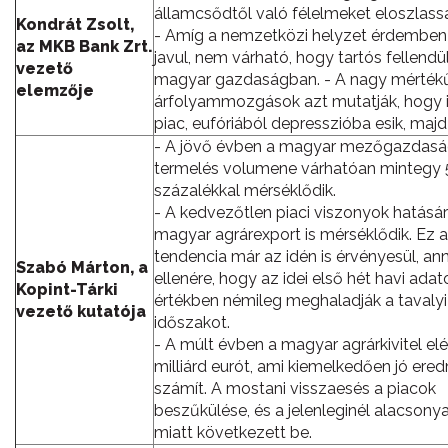
államcsődtől való félelmeket eloszlass
Kondrát Zsolt,
- Amíg a nemzetközi helyzet érdembe
az MKB Bank Zrt.
javul, nem várható, hogy tartós fellendü
vezető
magyar gazdaságban. - A nagy mérték
elemzője
árfolyammozgások azt mutatják, hogy 
piac, eufóriából depresszióba esik, majd
- A jövő évben a magyar mezőgazdasá
termelés volumene várhatóan mintegy 
százalékkal mérséklődik.
- A kedvezőtlen piaci viszonyok hatásár
magyar agrárexport is mérséklődik. Ez a
tendencia már az idén is érvényesül, an
Szabó Márton, a
ellenére, hogy az idei első hét havi adat
Kopint-Tárki
értékben némileg meghaladják a tavaly
vezető kutatója
időszakot.
- A múlt évben a magyar agrárkivitel elé
milliárd eurót, ami kiemelkedően jó er
számít. A mostani visszaesés a piacok
beszűkülése, és a jelenleginél alacsony
miatt következett be.