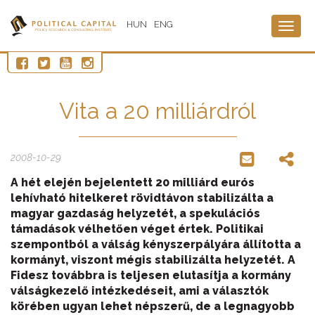
HUN
ENG
Togg
navig
Vita a 20 milliárdról
2008-10-29
A hét elején bejelentett 20 milliárd eurós
lehívható hitelkeret rövidtávon stabilizálta a
magyar gazdaság helyzetét, a spekulációs
támadások vélhetően véget értek. Politikai
szempontból a válság kényszerpályára állította a
kormányt, viszont mégis stabilizálta helyzetét. A
Fidesz továbbra is teljesen elutasítja a kormány
válságkezelő intézkedéseit, ami a választók
körében ugyan lehet népszerű, de a legnagyobb