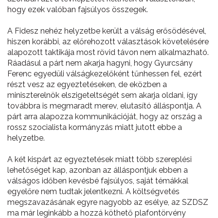
hogy ezek valóban fajsúlyos összegek.
A Fidesz nehéz helyzetbe került a válság erősödésével,
hiszen korábbi, az előrehozott választások követelésére
alapozott taktikája most rövid távon nem alkalmazható.
Ráadásul a párt nem akarja hagyni, hogy Gyurcsány
Ferenc egyedüli válságkezelőként tűnhessen fel, ezért
részt vesz az egyeztetéseken, de eközben a
miniszterelnök elszigeteltségét sem akarja oldani, így
továbbra is megmaradt merev, elutasító álláspontja. A
párt arra alapozza kommunikációját, hogy az ország a
rossz szocialista kormányzás miatt jutott ebbe a
helyzetbe.
A két kispárt az egyeztetések miatt több szereplési
lehetőséget kap, azonban az álláspontjuk ebben a
válságos időben kevésbé fajsúlyos, saját témákkal
egyelőre nem tudtak jelentkezni. A költségvetés
megszavazásának egyre nagyobb az esélye, az SZDSZ
ma már leginkább a hozzá köthető plafontörvény