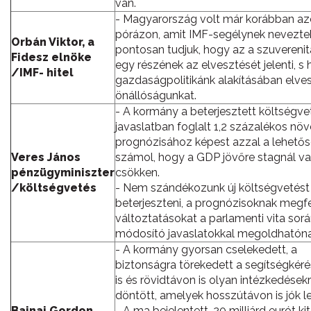
van.
- Magyarország volt már korábban az
pórázon, amit IMF-segélynek neveztek
Orbán Viktor, a
pontosan tudjuk, hogy az a szuvereni
Fidesz elnöke
egy részének az elvesztését jelenti, s
/IMF- hitel
gazdaságpolitikánk alakításában elves
önállóságunkat.
- A kormány a beterjesztett költségve
javaslatban foglalt 1,2 százalékos nö
prognózisához képest azzal a lehetős
Veres János
számol, hogy a GDP jövőre stagnál v
pénzügyminiszter
csökken.
/költségvetés
- Nem szándékozunk új költségvetést
beterjeszteni, a prognózisoknak megf
változtatásokat a parlamenti vita sor
módosító javaslatokkal megoldhatónak
- A kormány gyorsan cselekedett, a
biztonságra törekedett a segítségkér
is és rövidtávon is olyan intézkedésekr
döntött, amelyek hosszútávon is jók l
Bajnai Gordon,
- A ma bejelentett, 20 milliárd eurót ki