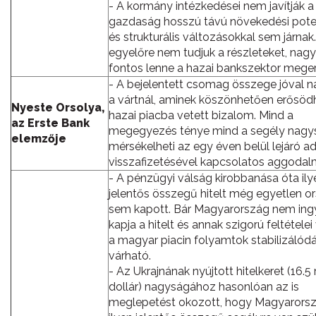
- A kormány intézkedései nem javítják a
gazdaság hosszú távú növekedési poten
és strukturális változásokkal sem járnak
egyelőre nem tudjuk a részleteket, nag
fontos lenne a hazai bankszektor meger
- A bejelentett csomag összege jóval 
a vártnál, aminek köszönhetően erősöd
Nyeste Orsolya,
hazai piacba vetett bizalom. Mind a
az Erste Bank
megegyezés ténye mind a segély nagy
elemzője
mérsékelheti az egy éven belül lejáró 
visszafizetésével kapcsolatos aggodal
- A pénzügyi válság kirobbanása óta ily
jelentős összegű hitelt még egyetlen o
sem kapott. Bár Magyarország nem ing
kapja a hitelt és annak szigorú feltételei
a magyar piacin folyamtok stabilizálód
várható.
- Az Ukrajnának nyújtott hitelkeret (16.5 
dollár) nagyságához hasonlóan az is
meglepetést okozott, hogy Magyarors