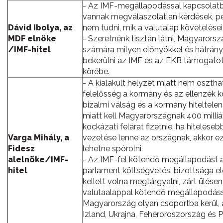
- Az IMF-megállapodással kapcsolat
vannak megválaszolatlan kérdések, p
Dávid Ibolya, az
nem tudni, mik a valutalap követelései
MDF elnöke
- Szeretnénk tisztán látni, Magyarors
/IMF-hitel
számára milyen előnyökkel és hátrányo
bekerülni az IMF és az EKB támogatot
körébe.
- A kialakult helyzet miatt nem oszth
felelősség a kormány és az ellenzék k
bizalmi válság és a kormány hiteltele
miatt kell Magyarországnak 400 milliár
kockázati felárat fizetnie, ha hiteleseb
Varga Mihály, a
vezetése lenne az országnak, akkor e
Fidesz
lehetne spórolni.
alelnöke/IMF-
- Az IMF-fel kötendő megállapodást 
hitel
parlament költségvetési bizottsága el
kellett volna megtárgyalni, zárt ülésen
valutaalappal kötendő megállapodás
Magyarország olyan csoportba kerül, 
Izland, Ukrajna, Fehéroroszország és 