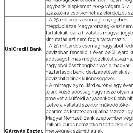
jegybanki alapkamat 2009 végére 6-7
százalékra csökkenhet az előrejelzés sze
- A 25 milliárdos csomag lényegében
megduplázza Magyarország kvázi nem
tartalékait, bár a hivatalos magyar jegy
kimutatás ezt nem fogja tartalmazni.
- A 25 milliárdos csomag nagyjából fede
UniCredit Bank
devizában fennálló, 1 éven belül lejáró k
adósságot, más megközelítést alkalma
nagyjából összhangban van a magyar
háztartások banki devizabetéteinek és
devizahiteleinek különbségével.
- A mintegy 25 milliárd eurónyi egy éven
lejáró külső adósság nagy része olyan 
amelyet a külföldi anyabankok újabb hit
illetve a vállalati szektor működőtőke-
beáramlás keretében újrafinanszíroz, így
Magyar Nemzeti Bank szeptember végi 
milliárd eurós nemzetközi tartalékai is 
Gárgyán Eszter,
mértékűnek számíthatnak.