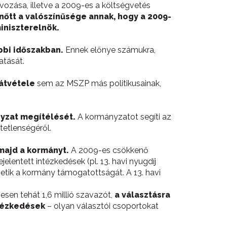
vozása, illetve a 2009-es a költségvetés
nőtt a valószínűsége annak, hogy a 2009-
iniszterelnök.
bbi időszakban.
Ennek előnye számukra,
atását.
átvétele
sem az MSZP más politikusainak,
nyzat megítélését.
A kormányzatot segíti az
tetlenségéről.
majd a kormányt.
A 2009-es csökkenő
lentett intézkedések (pl. 13. havi nyugdíj
hetik a kormány támogatottságát. A 13. havi
esen tehát 1,6 millió szavazót,
a választásra
ntézkedések
– olyan választói csoportokat