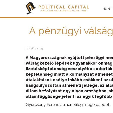
HUN
A pénzügyi válság
2008-11-04
A Magyarországnak nyújtott pénzügyi ment
válságkezelő lépések ugyanakkor önmaguk
fizetésképtelenség veszélyébe sodorták a
képtelenség miatt a kormányzat átmeneti 
átalakítások esélye inkább csökkent az 
hangsúlyozottan átmeneti jellege, az áll
állam befolyását egy olyan országban, ah
államfüggősége jelenti az egyik legfőbb
Gyurcsány Ferenc átmenetileg megerősödött