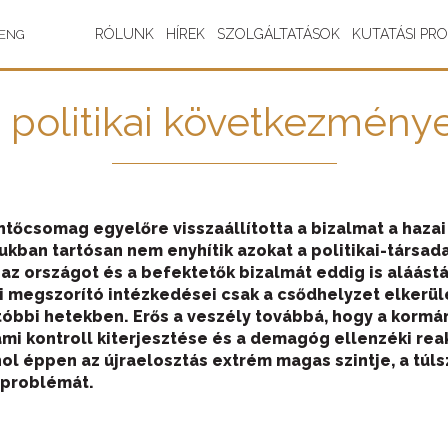
RÓLUNK
HÍREK
SZOLGÁLTATÁSOK
KUTATÁSI PR
ENG
 politikai következmén
őcsomag egyelőre visszaállította a bizalmat a hazai 
ban tartósan nem enyhítik azokat a politikai-társada
z országot és a befektetők bizalmát eddig is aláástá
megszorító intézkedései csak a csődhelyzet elkerülés
utóbbi hetekben. Erős a veszély továbbá, hogy a korm
ami kontroll kiterjesztése és a demagóg ellenzéki rea
ol éppen az újraelosztás extrém magas szintje, a túls
 problémát.