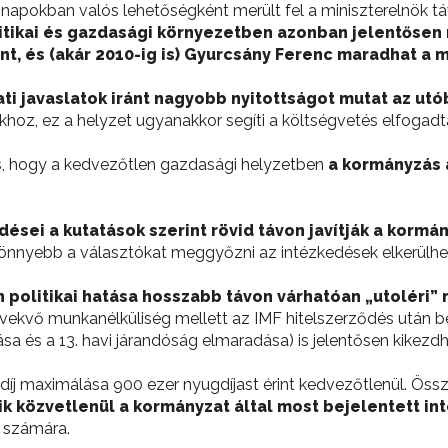
napokban valós lehetőségként merült fel a miniszterelnök tá
litikai és gazdasági környezetben azonban jelentősen 
, és (akár 2010-ig is) Gyurcsány Ferenc maradhat a m
ti javaslatok iránt nagyobb nyitottságot mutat az utó
hoz, ez a helyzet ugyanakkor segíti a költségvetés elfogadt
z is, hogy a kedvezőtlen gazdasági helyzetben
a kormányzás 
ései a kutatások szerint rövid távon javítják a kormá
e könnyebb a választókat meggyőzni az intézkedések elkerülhe
politikai hatása hosszabb távon várhatóan „utoléri” 
vekvő munkanélküliség mellett az IMF hitelszerződés után beje
a és a 13. havi járandóság elmaradása) is jelentősen kikezd
díj maximálása 900 ezer nyugdíjast érint kedvezőtlenül. Össz
tik közvetlenül a kormányzat által most bejelentett i
 számára.