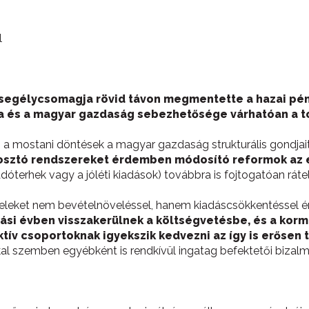
i segélycsomagja rövid távon megmentette a hazai pén
ása és a magyar gazdaság sebezhetősége várhatóan a 
n a mostani döntések a magyar gazdaság strukturális gondja
losztó rendszereket érdemben módosító reformok az 
dóterhek vagy a jóléti kiadások) továbbra is fojtogatóan r
eleket nem bevételnöveléssel, hanem kiadáscsökkentéssel é
ási évben visszakerülnek a költségvetésbe, és a korm
tív csoportoknak igyekszik kedvezni az így is erősen t
kal szemben egyébként is rendkívül ingatag befektetői bizalm