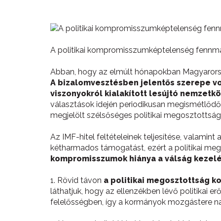
A politikai kompromisszumképtelenség fennm
Abban, hogy az elmúlt hónapokban Magyarorszá
A bizalomvesztésben jelentős szerepe vol
viszonyokról kialakított lesújtó nemzetk
választások idején periodikusan megismétlődő
megjelölt szélsőséges politikai megosztottsá
Az IMF-hitel feltételeinek teljesítése, valami
kétharmados támogatást, ezért a politikai me
kompromisszumok hiánya a válság kezelé
1. Rövid távon
a politikai megosztottság k
láthatjuk, hogy az ellenzékben lévő politikai e
felelősségben, így a kormányok mozgástere na