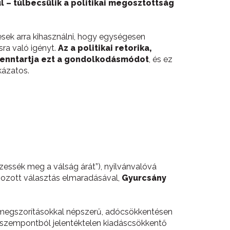
– túlbecsülik a politikai megosztottság
esek arra kihasználni, hogy egységesen
ra való igényt.
Az a politikai retorika,
 fenntartja ezt a gondolkodásmódot
, és ez
kázatos.
izessék meg a válság árát”), nyilvánvalóvá
hozott választás elmaradásával,
Gyurcsány
 a megszorításokkal népszerű, adócsökkentésen
 szempontból jelentéktelen kiadáscsökkentő