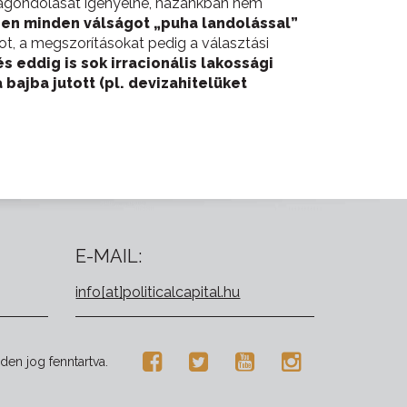
jragondolását igényelné, hazánkban nem
en minden válságot „puha landolással”
t, a megszorításokat pedig a választási
és eddig is sok irracionális lakossági
ajba jutott (pl. devizahitelüket
E-MAIL:
info[at]politicalcapital.hu
den jog fenntartva.