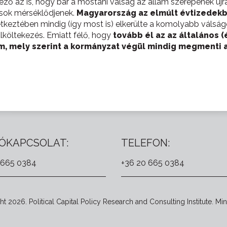
ező az is, hogy bár a mostani válság az állam szerepének ú
ások mérséklődjenek.
Magyarország az elmúlt évtizedekb
keztében mindig (így most is) elkerülte a komolyabb válságo
lköltekezés. Emiatt félő, hogy
tovább él az az általános (
, mely szerint a kormányzat végül mindig megmenti a b
ÓKAPCSOLAT:
TELEFON:
 665 0384
+36 20 665 0384
t 2026. Political Capital Policy Research and Consulting Institute. Min