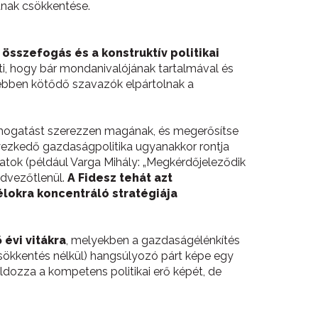
ának csökkentése.
 összefogás és a konstruktív politikai
eti, hogy bár mondanivalójának tartalmával és
ngébben kötődő szavazók elpártolnak a
támogatást szerezzen magának, és megerősítse
ezkedő gazdaságpolitika ugyanakkor rontja
zatok (például Varga Mihály: „Megkérdőjeleződik
edvezőtlenül.
A Fidesz tehát azt
élokra koncentráló stratégiája
évi vitákra
, melyekben a gazdaságélénkítés
sökkentés nélkül) hangsúlyozó párt képe egy
ldozza a kompetens politikai erő képét, de