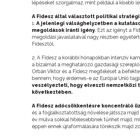
lépéseket szorgalmaz, mint például a kisebb
A Fidesz által választott politikai straté
1.
A jelenlegi válsághelyzetben a kutatáso
megoldások iránti igény
. Ezt az igényt a F
megoldási javaslataival nagy részben egyetérte
Fidesztől.
2. A Fidesz a korábbi hónapokban intenzív ka
a bizalmat a meghatározó gazdasági szereplő
Orbán Viktor és a Fidesz megítélését a befekte
bennem, hogy érdemes-e az Európai Unió tagjána
veszélyezteti, hogy elveszti nemzetközi 
következtében.
A Fidesz adócsökkentésre koncentráló üze
és a foglalkoztatottság növelése játssza maj
év múlva sokkal hitelesebbnek tűnhet majd, mi
éppen ennek újraformálására törekszik majd 2