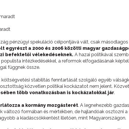
aradt
g pénzügyi spekuláció célpontjává vált, csak másodlagos s
t egyrészt a 2000 és 2006 közötti magyar gazdaságpoli
özi befektetői vélekedéseknek.
A hazai politikával szemb
 populista intézkedésekkel, a reformok elfogadásának képte
ggal függnek össze.
nt a költségvetési stabilitás fenntartását szolgáló egyéb vál
gosztottság közvetlen politikai kockázatot nem jelent. Köz
sében több vonatkozásban is kockázatokkal jár
.
orlátozza a kormány mozgásterét
. A legnehezebb gazdas
rők változó formában és mértékben, de hajlandóak osztozni a n
gyobb a kiadáscsökkentést illetően, mint Magyarországon.