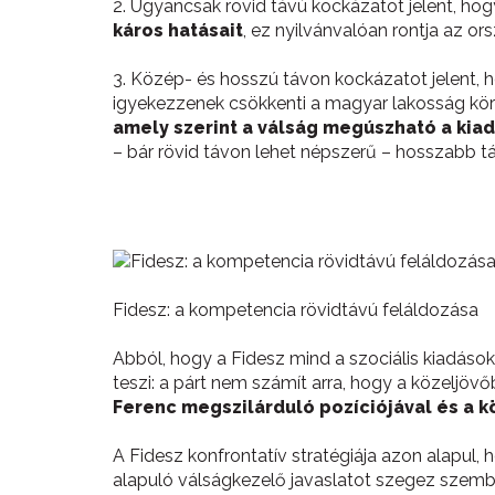
2. Ugyancsak rövid távú kockázatot jelent, ho
káros hatásait
, ez nyilvánvalóan rontja az ors
3. Közép- és hosszú távon kockázatot jelent, h
igyekezzenek csökkenti a magyar lakosság köré
amely szerint a válság megúszható a kia
– bár rövid távon lehet népszerű – hosszabb t
Fidesz: a kompetencia rövidtávú feláldozása
Abból, hogy a Fidesz mind a szociális kiadások 
teszi: a párt nem számít arra, hogy a közeljöv
Ferenc megszilárduló pozíciójával és a 
A Fidesz konfrontatív stratégiája azon alapul,
alapuló válságkezelő javaslatot szegez szemb