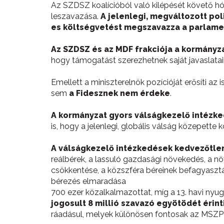
Az SZDSZ koalícióból való kilépését követő hó
leszavazása.
A jelenlegi, megváltozott po
es költségvetést megszavazza a parlament
Az SZDSZ és az MDF frakciója a kormányza
hogy támogatást szerezhetnek saját javaslataik
Emellett a miniszterelnök pozícióját erősíti a
sem
a Fidesznek nem érdeke
.
A kormányzat gyors válságkezelő intézked
is, hogy a jelenlegi, globális válság közepett
A válságkezelő intézkedések kedvezőtlen 
reálbérek, a lassuló gazdasági növekedés, a nö
csökkentése, a közszféra béreinek befagyasztás
bérezés elmaradása
700 ezer közalkalmazottat, míg a 13. havi nyug
jogosult 8 millió szavazó egyötödét érin
ráadásul, melyek különösen fontosak az MSZP