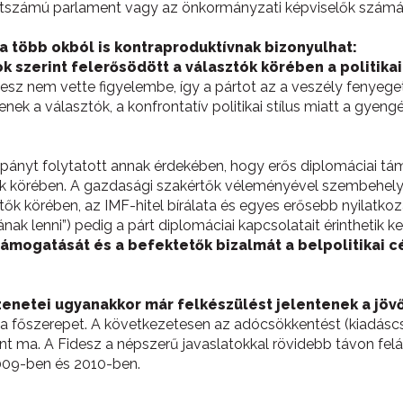
 létszámú parlament vagy az önkormányzati képviselők szám
gia több okból is kontraproduktívnak bizonyulhat:
k szerint felerősödött a választók körében a politikai
idesz nem vette figyelembe, így a pártot az a veszély fenyeg
nek a választók, a konfrontatív politikai stílus miatt a gye
mpányt folytatott annak érdekében, hogy erős diplomáciai 
k körében. A gazdasági szakértők véleményével szembehely
tők körében, az IMF-hitel bírálata és egyes erősebb nyilatko
k lenni”) pedig a párt diplomáciai kapcsolatait érinthetik k
támogatását és a befektetők bizalmát a belpolitikai c
netei ugyanakkor már felkészülést jelentenek a jövő 
d a főszerepet. A következetesen az adócsökkentést (kiadásc
nt ma. A Fidesz a népszerű javaslatokkal rövidebb távon felá
009-ben és 2010-ben.