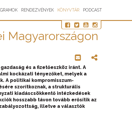
OGRAMOK
RENDEZVÉNYEK
KÖNYVTÁR
PODCAST
yei Magyarországon
gazdaság és a fizetőeszköz iránt. A
lmi kockázati tényezőket, melyek a
k. A politikai kompromisszum-
ére szorítkoznak, a strukturális
ányzati kiadáscsökkentő intézkedések
kciók hosszabb távon tovább erősítik az
zabályozottság, illetve a választók