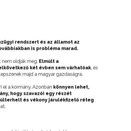
zügyi rendszert és az államot az
továbbiakban is probléma marad.
it nem oldják meg.
Elmúlt a
elkövetkező két évben sem várhatóak
, és
átelepszenek majd a magyar gazdaságra.
ri el a kormány. Azonban
könnyen lehet,
ány, hogy szavazói egy részét
últerhelt és vékony járulékfizető réteg
at.