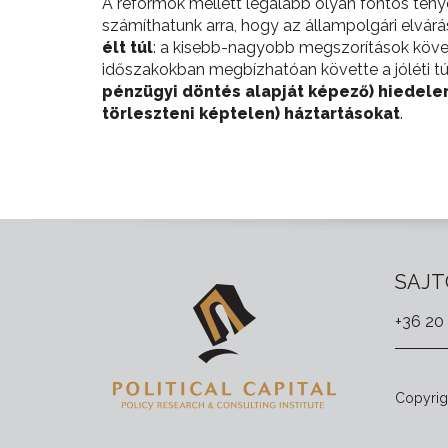
A reformok mellett legalább olyan fontos tény
számíthatunk arra, hogy az állampolgári elvár
élt túl
: a kisebb-nagyobb megszorítások követ
időszakokban megbízhatóan követte a jóléti tú
pénzügyi döntés alapját képező) hiedelem
törleszteni képtelen) háztartásokat
.
SAJT
+36 20
Copyrigh