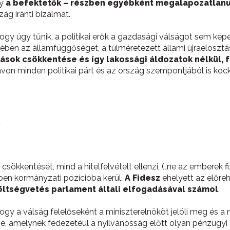
gy
a befektetők – részben egyébként megalapozatlanul 
zág iránti bizalmat.
ogy úgy tűnik, a politikai erők a gazdasági válságot sem kép
ben az államfüggőséget, a túlméretezett állami újraelosztás
dások csökkentése és így lakossági áldozatok nélkül,
ávon minden politikai párt és az ország szempontjából is koc
csökkentését, mind a hitelfelvételt ellenzi, („ne az emberek f
őben kormányzati pozícióba kerül.
A Fidesz
ehelyett az előre
költségvetés parlament általi elfogadásával számol
.
 hogy a válság felelőseként a miniszterelnököt jelöli meg és
e, amelynek fedezetéül a nyilvánosság előtt olyan pénzügyi