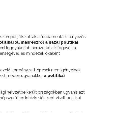
zerepet játszottak a fundamentális tényezők.
tikáról, másrészről a hazai politikai
eni leggyakoribb nemzetközi kifogások a
lenségével, és mindezek okaként
ságkezelő kormányzati lépések nem igényelnek
vetett módon ugyanakkor
a politikai
ági helyzetbe került országokban ugyanis azt
épszerűtlen intézkedésekért viselt politikai