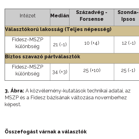
Századvég -
Szonda-
Intézet
Medián
Forsense
Ipsos
Választókorú lakosság (Teljes népesség)
Fidesz-MSZP
10 (+4)
12 (-1)
21 (-1)
különbség
Biztos szavazó pártválasztók
Fidesz-MSZP
25 (+10)
25 (-1)
34 (+3)
különbség
3. Ábra:
A közvélemény-kutatások technikai adatai, az
MSZP és a Fidesz bázisának változása novemberhez
képest.
Összefogást várnak a választók