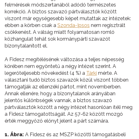
felmérések módszertanából adódó természetes
korrekció. A biztos szavazó pártválasztók között
viszont már egységesebb képet mutattak az intézetek:
ebben a körben csak a
Szonda-Ipsos
nem regisztrált
csökkenést. A válság miatt folyamatosan romló
közhangulat tehát sok kormánypárti szavazót
bizonytalanított el.
A Fidesz megítélésének változása a teljes népesség
körében nem egyöntetű a négy intézet szerint. A
legerőteljesebb növekedést (4 %) a
Tárki
mérte. A
választani tudó biztos szavazók közül viszont többen
támogatják az ellenzéki pártot, mint novemberben.
Annak ellenére, hogy a bizonytalanok arányában
jelentős különbségek vannak, a biztos szavazó
pártválasztók között a négy intézet hasonlóan ítéli meg
a Fidesz támogatottságát. Az 57-62 között mozgó
érték meggyőző előnyt jelent a párt számára.
1. Ábra:
A Fidesz és az MSZP közötti támogatásbeli