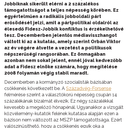
Jobbiknak sikerült elérni a 2 százalékos
támogatottságot a teljes népesség körében. Ez
egyértelműen a radikális jobboldali párt
erősödését jelzi, amit a pártpolitikai oldalról az
élesedő Fidesz-Jobbik konfliktus is érzékelhetővé
tesz. Decemberben jelentős médiavisszhangot
váltott ki az a kutatás, amely szerint Orbán Viktor
az év végére átvette a vezetést a politikusok
népszerűségi rangsorában. Ez önmagában
azonban nem sokat jelent, ennél jóval kedvezőbb
adat a Fidesz elnöke számára, hogy megítélése
2008 folyamán végig stabil maradt.
Decemberben a kormányzó szocialisták bázisában
csökkenés következett be. A
Századvég-Forsense
felmérése szerint a választókorú népesség csupán 14
százalékának bizalmát élvezik. Ez négy százalékkal
kevesebb a megelőző hónapénál. Ugyanakkor a vizsgált
közvélemény-kutatók felének kutatása alapján ezen a
bázison nem változott az MSZP támogatottsága. Ezért
valószínűsíthető, hogy a csökkenés egyik oka a