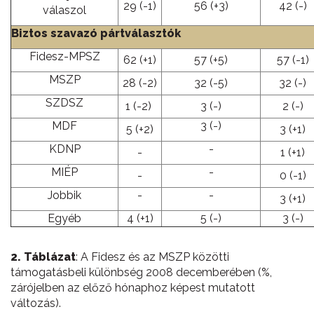
29 (-1)
56 (+3)
42 (-)
válaszol
Biztos szavazó pártválasztók
Fidesz-MPSZ
62 (+1)
57 (+5)
57 (-1)
MSZP
28 (-2)
32 (-5)
32 (-)
SZDSZ
1 (-2)
3 (-)
2 (-)
MDF
3 (-)
5 (+2)
3 (+1)
KDNP
-
-
1 (+1)
MIÉP
-
-
0 (-1)
Jobbik
-
-
3 (+1)
Egyéb
4 (+1)
5 (-)
3 (-)
2. Táblázat
:
A Fidesz és az MSZP közötti
támogatásbeli különbség 2008 decemberében (%,
zárójelben az előző hónaphoz képest mutatott
változás).