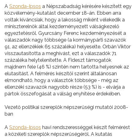
A
Szonda-Ipsos
a Népszabadság kérésére készített egy
közvélemény-kutatást december 18-án. Ebben arra
voltak kíváncsiak, hogy a lakosság miként vélekedik a
miniszterelnök által kezdeményezett válságkezelő
egyeztetésről. Gyurcsány Ferenc kezdeményezését a
válaszadók nagy többsége (a kormánypárti szavazók
91, az ellenzékiek 65 százaléka) helyeselte. Orbán Viktor
visszautasította a meghívást, ezt a válaszadók 71
százaléka helytelenítette. A Fideszt támogatók
majdnem fele (46 %) szintén nem tartotta helyesnek az
elutasítást. A felmérés készítői szerint általánosan
elmondható, hogy a választók többsége - még az
ellenzéki szavazók nagyobb része (53 %) is - elvárja a
pártok összefogását a válság enyhítése érdekében.
Vezető politikai szereplők népszerűségi mutatói 2008-
ban
A
Szonda-Ipsos
havi rendszerességgel készít felmérést
a közéleti szereplők népszerűségéről. A kutatás