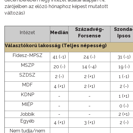
zárójelben az előző hónaphoz képest mutatott
változás)
Századvég-
Szonda
Intézet
Medián
Forsense
Ipsos
Választókorú lakosság (Teljes népesség)
Fidesz-MPSZ
41 (-1)
24 (-)
31 (-1)
MSZP
20 (-)
14 (-4)
19 (-)
SZDSZ
2 (-)
2 (+1)
1 (-1)
MDF
4 (+1)
2 (+1)
2 (-)
KDNP
-
-
1 (+1)
MIÉP
-
-
0 (-)
Jobbik
-
-
2 (+1)
Egyéb
4 (+1)
3 (+1)
2 (-)
Nem tudja/nem