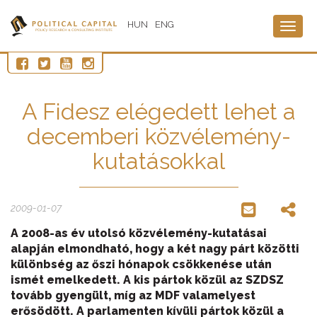
HUN
ENG
Togg
navig
A Fidesz elégedett lehet a
decemberi közvélemény-
kutatásokkal
2009-01-07
A 2008-as év utolsó közvélemény-kutatásai
alapján elmondható, hogy a két nagy párt közötti
különbség az őszi hónapok csökkenése után
ismét emelkedett. A kis pártok közül az SZDSZ
tovább gyengült, míg az MDF valamelyest
erősödött. A parlamenten kívüli pártok közül a