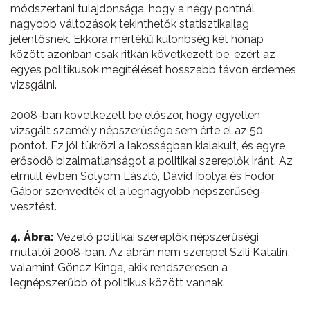
módszertani tulajdonsága, hogy a négy pontnál
nagyobb változások tekinthetők statisztikailag
jelentősnek. Ekkora mértékű különbség két hónap
között azonban csak ritkán következett be, ezért az
egyes politikusok megítélését hosszabb távon érdemes
vizsgálni.
2008-ban következett be először, hogy egyetlen
vizsgált személy népszerűsége sem érte el az 50
pontot. Ez jól tükrözi a lakosságban kialakult, és egyre
erősödő bizalmatlanságot a politikai szereplők iránt. Az
elmúlt évben Sólyom László, Dávid Ibolya és Fodor
Gábor szenvedték el a legnagyobb népszerűség-
vesztést.
4. Ábra:
Vezető politikai szereplők népszerűségi
mutatói 2008-ban. Az ábrán nem szerepel Szili Katalin,
valamint Göncz Kinga, akik rendszeresen a
legnépszerűbb öt politikus között vannak.