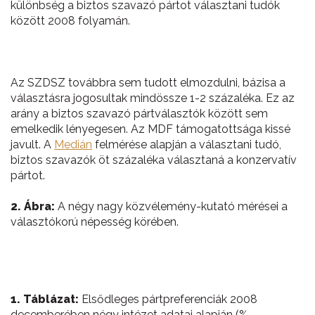
különbség a biztos szavazó pártot választani tudók
között 2008 folyamán.
Az SZDSZ továbbra sem tudott elmozdulni, bázisa a
választásra jogosultak mindössze 1-2 százaléka. Ez az
arány a biztos szavazó pártválasztók között sem
emelkedik lényegesen. Az MDF támogatottsága kissé
javult. A
Medián
felmérése alapján a választani tudó,
biztos szavazók öt százaléka választaná a konzervatív
pártot.
2. Ábra:
A négy nagy közvélemény-kutató mérései a
választókorú népesség körében.
1. Táblázat:
Elsődleges pártpreferenciák 2008
decemberében négy intézet adatai alapján (%,