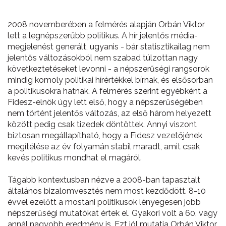
2008 novemberében a felmérés alapján Orbán Viktor
lett a legnépszerűbb politikus. A hír jelentős média-
megjelenést generált, ugyanis - bár statisztikailag nem
jelentős változásokból nem szabad túlzottan nagy
következtetéseket levonni - a népszerűségi rangsorok
mindig komoly politikai hírértékkel bírnak, és elsősorban
a politikusokra hatnak. A felmérés szerint egyébként a
Fidesz-elnök úgy lett első, hogy a népszerűségében
nem történt jelentős változás, az első három helyezett
között pedig csak tizedek döntöttek. Annyi viszont
biztosan megállapítható, hogy a Fidesz vezetőjének
megítélése az év folyamán stabil maradt, amit csak
kevés politikus mondhat el magáról.
Tágabb kontextusban nézve a 2008-ban tapasztalt
általános bizalomvesztés nem most kezdődött. 8-10
évvel ezelőtt a mostani politikusok lényegesen jobb
népszerűségi mutatókat értek el. Gyakori volt a 60, vagy
annál nagyobb eredmény is. Ezt jól mutatja Orbán Viktor